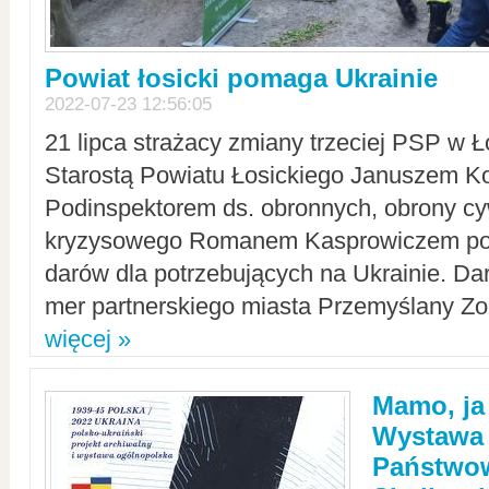
Powiat łosicki pomaga Ukrainie
2022-07-23 12:56:05
21 lipca strażacy zmiany trzeciej PSP w 
Starostą Powiatu Łosickiego Januszem Ko
Podinspektorem ds. obronnych, obrony cyw
kryzysowego Romanem Kasprowiczem po
darów dla potrzebujących na Ukrainie. Dar
mer partnerskiego miasta Przemyślany Zo
więcej »
Mamo, ja
Wystawa
Państwo