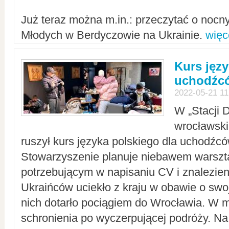
Już teraz można m.in.: przeczytać o noc
Młodych w Berdyczowie na Ukrainie.
więc
Kurs języ
uchodźcó
2022-05-21 11
W „Stacji D
wrocławsk
ruszył kurs języka polskiego dla uchodźcó
Stowarzyszenie planuje niebawem warszt
potrzebującym w napisaniu CV i znalezieni
Ukraińców uciekło z kraju w obawie o swoj
nich dotarło pociągiem do Wrocławia. W m
schronienia po wyczerpującej podróży. 