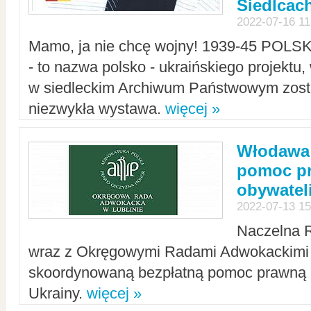
Siedlcac
2022-07-16 11
Mamo, ja nie chcę wojny! 1939-45 POLS
- to nazwa polsko - ukraińskiego projektu
w siedleckim Archiwum Państwowym zosta
niezwykła wystawa.
więcej »
Włodawa:
pomoc pr
obywatel
2022-07-13 15
Naczelna 
wraz z Okręgowymi Radami Adwokackimi 
skoordynowaną bezpłatną pomoc prawną d
Ukrainy.
więcej »