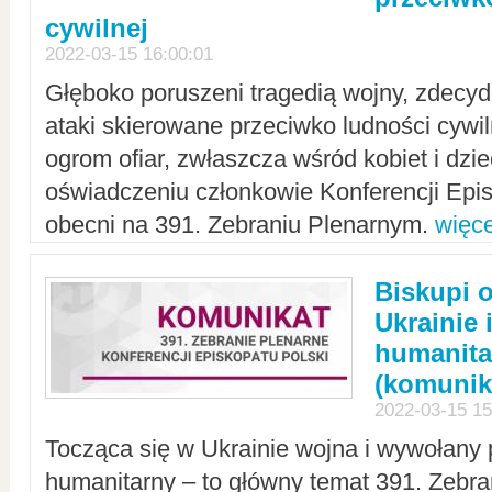
cywilnej
2022-03-15 16:00:01
Głęboko poruszeni tragedią wojny, zdecy
ataki skierowane przeciwko ludności cywi
ogrom ofiar, zwłaszcza wśród kobiet i dzie
oświadczeniu członkowie Konferencji Epis
obecni na 391. Zebraniu Plenarnym.
więce
Biskupi 
Ukrainie 
humanit
(komunik
2022-03-15 15
Tocząca się w Ukrainie wojna i wywołany 
humanitarny – to główny temat 391. Zebr