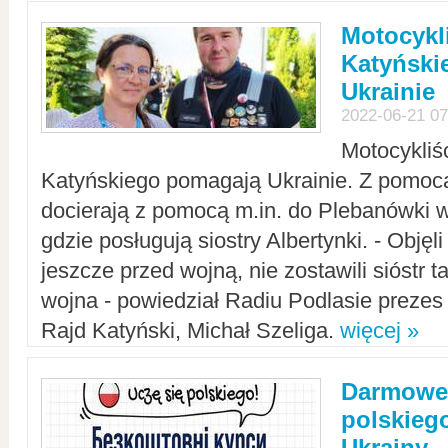
Motocykli
Katyński
Ukrainie
2022-06-21 07
Motocykliś
Katyńskiego pomagają Ukrainie. Z pomoc
docierają z pomocą m.in. do Plebanówki w
gdzie posługują siostry Albertynki. - Objęl
jeszcze przed wojną, nie zostawili sióstr 
wojna - powiedział Radiu Podlasie preze
Rajd Katyński, Michał Szeliga.
więcej »
Darmowe 
polskiego
Ukrainy