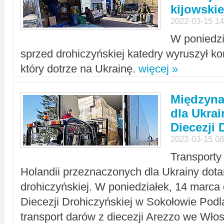
kijowskie
2022-03-15 14
W poniedzi
sprzed drohiczyńskiej katedry wyruszył k
który dotrze na Ukrainę.
więcej »
Międzyn
dla Ukra
Diecezji 
2022-03-15 08
Transporty
Holandii przeznaczonych dla Ukrainy dotar
drohiczyńskiej. W poniedziałek, 14 marca 
Diecezji Drohiczyńskiej w Sokołowie Pod
transport darów z diecezji Arezzo we Wło