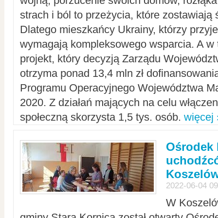
wojną, porzucenie swoich domów, rozłąka 
strach i ból to przeżycia, które zostawiają 
Dlatego mieszkańcy Ukrainy, którzy przyje
wymagają kompleksowego wsparcia. A w
projekt, który decyzją Zarządu Wojewód
otrzyma ponad 13,4 mln zł dofinansowani
Programu Operacyjnego Województwa Ma
2020. Z działań mających na celu włączeni
społeczną skorzysta 1,5 tys. osób.
więcej 
Ośrodek 
uchodźcó
Koszeló
2022-06-04 09
W Koszelów
gminy Stara Kornica został otwarty Ośro