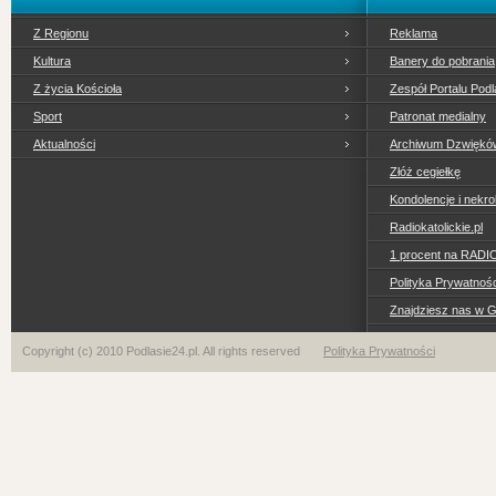
Z Regionu
Reklama
Kultura
Banery do pobrania
Z życia Kościoła
Zespół Portalu Podl
Sport
Patronat medialny
Aktualności
Archiwum Dzwiękó
Złóż cegiełkę
Kondolencje i nekro
Radiokatolickie.pl
1 procent na RADI
Polityka Prywatno
Znajdziesz nas w 
Copyright (c) 2010 Podlasie24.pl. All rights reserved
Polityka Prywatności