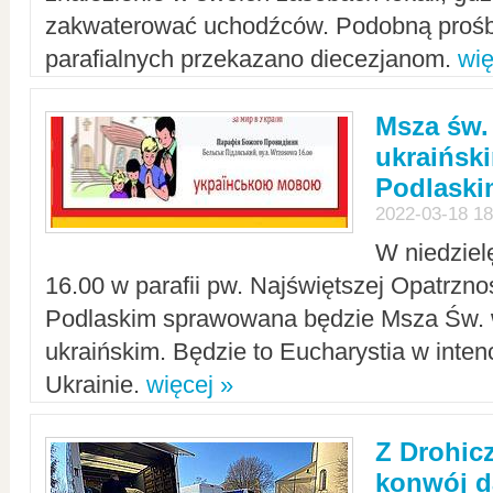
zakwaterować uchodźców. Podobną prośb
parafialnych przekazano diecezjanom.
wię
Msza św.
ukraińsk
Podlaski
2022-03-18 18
W niedziel
16.00 w parafii pw. Najświętszej Opatrzno
Podlaskim sprawowana będzie Msza Św. 
ukraińskim. Będzie to Eucharystia w intenc
Ukrainie.
więcej »
Z Drohic
konwój d