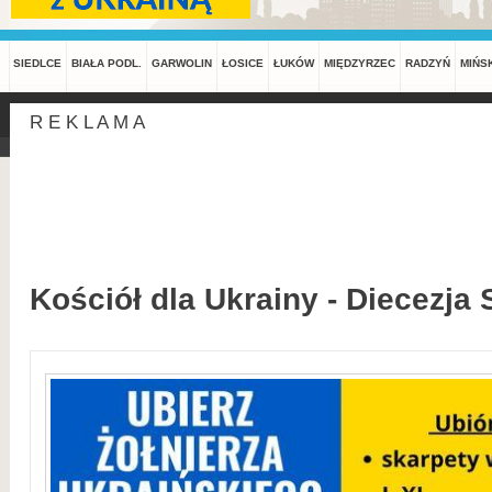
SIEDLCE
BIAŁA PODL.
GARWOLIN
ŁOSICE
ŁUKÓW
MIĘDZYRZEC
RADZYŃ
MIŃS
R E K L A M A
Kościół dla Ukrainy - Diecezja 