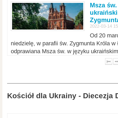
Msza św.
ukraiński
Zygmunta
2022-03-14 15
Od 20 mar
niedzielę, w parafii św. Zygmunta Króla w
odprawiana Msza św. w języku ukraiński
|<<
<<
Kościół dla Ukrainy - Diecezja