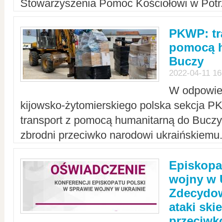
Stowarzyszenia Pomoc Kościołowi w Potr
PKWP: tr
pomocą h
Buczy
2022-04-11 16
W odpowied
kijowsko-żytomierskiego polska sekcja 
transport z pomocą humanitarną do Buczy,
zbrodni przeciwko narodowi ukraińskiemu
Episkopa
wojny w 
Zdecydow
ataki sk
przeciwk