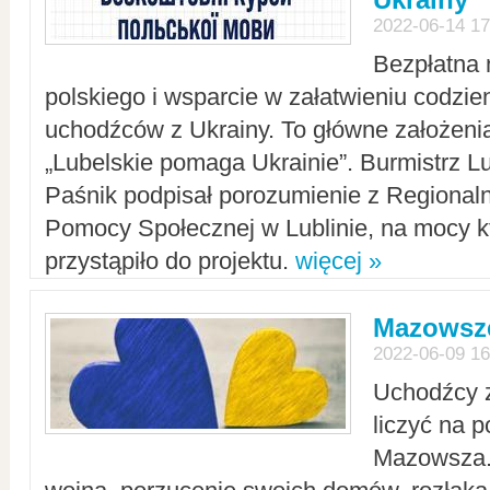
2022-06-14 17
Bezpłatna 
polskiego i wsparcie w załatwieniu codzi
uchodźców z Ukrainy. To główne założenia
„Lubelskie pomaga Ukrainie”. Burmistrz L
Paśnik podpisał porozumienie z Regiona
Pomocy Społecznej w Lublinie, na mocy k
przystąpiło do projektu.
więcej »
Mazowsze
2022-06-09 16
Uchodźcy 
liczyć na 
Mazowsza.