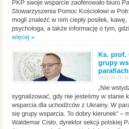
PKP swoje wsparcie zaoferowało biuro P
Stowarzyszenia Pomoc Kościołowi w Potr
mogli znaleźć w nim ciepły posiłek, kawę,
psychologa, a także informację o tym, gdzi
więcej »
Ks. prof.
grupy ws
parafiach
2022-05-10 11
„Nie wstyd
sygnalizować, gdy nie jesteśmy w stanie
wsparcia dla uchodźców z Ukrainy. W para
się grupy wsparcia. To dobry kierunek” – m
Waldemar Cisło, dyrektor sekcji polskiej 