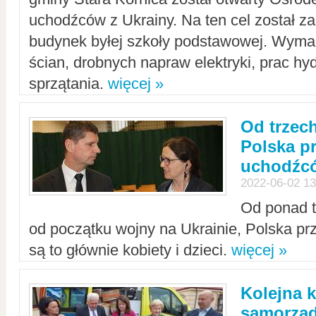
uchodźców z Ukrainy. Na ten cel został 
budynek byłej szkoły podstawowej. Wyma
ścian, drobnych napraw elektryki, prac hy
sprzątania.
więcej »
Od trzec
Polska p
uchodźcó
2022-06-02 13
Od ponad tr
od początku wojny na Ukrainie, Polska p
są to głównie kobiety i dzieci.
więcej »
Kolejna k
samorząd