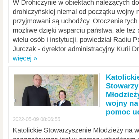
W Drohiczynie w obiektach należących do 
drohiczyńskiej niemal od początku wojny 
przyjmowani są uchodźcy. Otoczenie tych 
możliwe dzięki wsparciu państwa, ale też 
wielu osób i instytucji, powiedział Radiu P
Jurczak - dyrektor administracyjny Kurii D
więcej »
Katolicki
Stowarzy
Młodzież
wojny na 
pomoc u
2022-05-09 08:06:55
Katolickie Stowarzyszenie Młodzieży na w