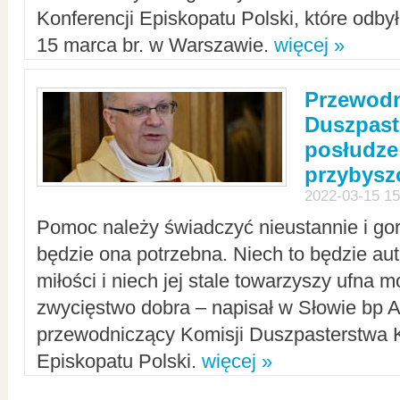
Konferencji Episkopatu Polski, które odbył
15 marca br. w Warszawie.
więcej »
Przewodn
Duszpast
posłudze
przybys
2022-03-15 15
Pomoc należy świadczyć nieustannie i gorl
będzie ona potrzebna. Niech to będzie au
miłości i niech jej stale towarzyszy ufna m
zwycięstwo dobra – napisał w Słowie bp A
przewodniczący Komisji Duszpasterstwa K
Episkopatu Polski.
więcej »