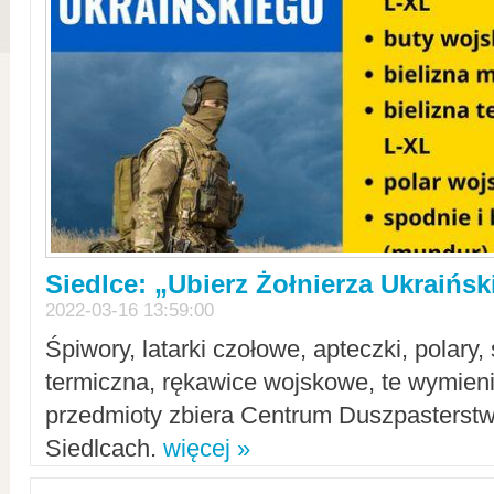
Siedlce: „Ubierz Żołnierza Ukraińs
2022-03-16 13:59:00
Śpiwory, latarki czołowe, apteczki, polary, 
termiczna, rękawice wojskowe, te wymieni
przedmioty zbiera Centrum Duszpasterst
Siedlcach.
więcej »