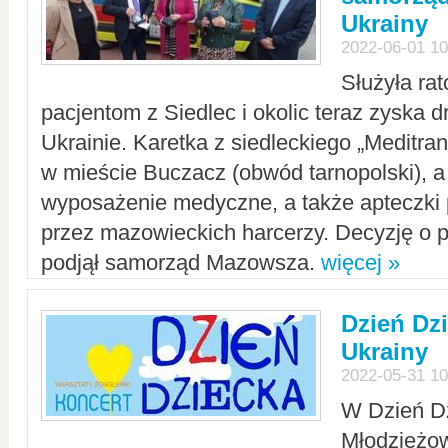
Ukrainy
2022-06-01 10
Służyła ra
pacjentom z Siedlec i okolic teraz zyska d
Ukrainie. Karetka z siedleckiego „Meditrans
w mieście Buczacz (obwód tarnopolski), a
wyposażenie medyczne, a także apteczki
przez mazowieckich harcerzy. Decyzję o 
podjął samorząd Mazowsza.
więcej »
Dzień Dz
Ukrainy
2022-05-31 10
W Dzień D
Młodzieżo