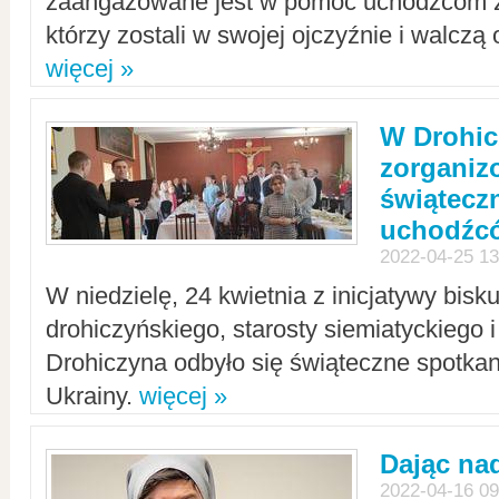
zaangażowane jest w pomoc uchodźcom z 
którzy zostali w swojej ojczyźnie i walczą 
więcej »
W Drohic
zorgani
świątecz
uchodźc
2022-04-25 13
W niedzielę, 24 kwietnia z inicjatywy bisk
drohiczyńskiego, starosty siemiatyckiego i
Drohiczyna odbyło się świąteczne spotka
Ukrainy.
więcej »
Dając nad
2022-04-16 09