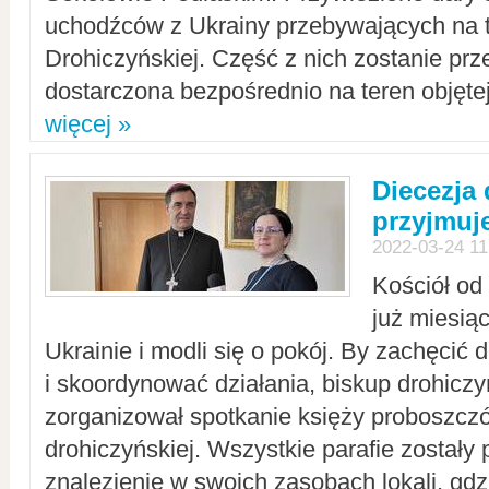
uchodźców z Ukrainy przebywających na t
Drohiczyńskiej. Część z nich zostanie pr
dostarczona bezpośrednio na teren objęte
więcej »
Diecezja
przyjmuj
2022-03-24 11
Kościół od
już miesią
Ukrainie i modli się o pokój. By zachęcić
i skoordynować działania, biskup drohicz
zorganizował spotkanie księży proboszczó
drohiczyńskiej. Wszystkie parafie zostały
znalezienie w swoich zasobach lokali, gd