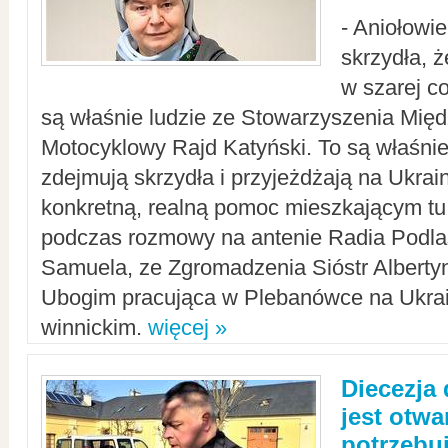
- Aniołowi
skrzydła, 
w szarej c
są właśnie ludzie ze Stowarzyszenia Mi
Motocyklowy Rajd Katyński. To są właśnie 
zdejmują skrzydła i przyjeżdżają na Ukrai
konkretną, realną pomoc mieszkającym tu
podczas rozmowy na antenie Radia Podlas
Samuela, ze Zgromadzenia Sióstr Alberty
Ubogim pracująca w Plebanówce na Ukrai
winnickim.
więcej »
Diecezja
jest otwa
potrzebu