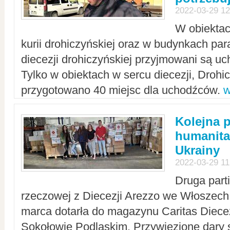
2022-03-29 12
W obiektac
kurii drohiczyńskiej oraz w budynkach para
diecezji drohiczyńskiej przyjmowani są uc
Tylko w obiektach w sercu diecezji, Drohi
przygotowano 40 miejsc dla uchodźców.
w
Kolejna 
humanita
Ukrainy
2022-03-29 11
Druga part
rzeczowej z Diecezji Arezzo we Włoszech 
marca dotarła do magazynu Caritas Diecez
Sokołowie Podlaskim. Przywiezione dary 