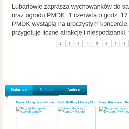
Lubartowie zaprasza wychowanków do sal
oraz ogrodu PMDK. 1 czerwca o godz. 17.0
PMDK wystąpią na uroczystym koncercie
przygotuje liczne atrakcje i niespodzianki.
1
2
3
4
5
6
7
8
Galeria »
Video »
Audio »
Przyjęli Maryję do swoich domów
Dzień Modlitwy i Pomocy Misjom
Stacja Siemiatycze... D