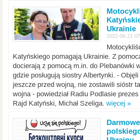
Motocykli
Katyński
Ukrainie
2022-06-21 07
Motocykliś
Katyńskiego pomagają Ukrainie. Z pomoc
docierają z pomocą m.in. do Plebanówki w
gdzie posługują siostry Albertynki. - Objęl
jeszcze przed wojną, nie zostawili sióstr 
wojna - powiedział Radiu Podlasie preze
Rajd Katyński, Michał Szeliga.
więcej »
Darmowe 
polskiego
Ukrainy