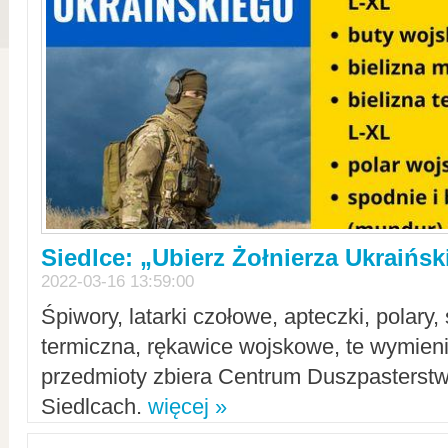
Siedlce: „Ubierz Żołnierza Ukraińs
2022-03-16 13:59:00
Śpiwory, latarki czołowe, apteczki, polary, 
termiczna, rękawice wojskowe, te wymieni
przedmioty zbiera Centrum Duszpasterst
Siedlcach.
więcej »