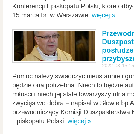
Konferencji Episkopatu Polski, które odbył
15 marca br. w Warszawie.
więcej »
Przewodn
Duszpast
posłudze
przybys
2022-03-15 15
Pomoc należy świadczyć nieustannie i gorl
będzie ona potrzebna. Niech to będzie au
miłości i niech jej stale towarzyszy ufna m
zwycięstwo dobra – napisał w Słowie bp A
przewodniczący Komisji Duszpasterstwa K
Episkopatu Polski.
więcej »