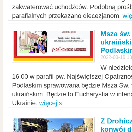
zakwaterować uchodźców. Podobną prośb
parafialnych przekazano diecezjanom.
wię
Msza św.
ukraińsk
Podlaski
2022-03-18 18
W niedziel
16.00 w parafii pw. Najświętszej Opatrzno
Podlaskim sprawowana będzie Msza Św. 
ukraińskim. Będzie to Eucharystia w intenc
Ukrainie.
więcej »
Z Drohic
konwój d