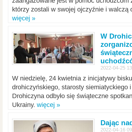
zaangażowane jest w pomoc uchodźcom z 
którzy zostali w swojej ojczyźnie i walczą 
więcej »
W Drohic
zorgani
świątecz
uchodźc
2022-04-25 13
W niedzielę, 24 kwietnia z inicjatywy bisk
drohiczyńskiego, starosty siemiatyckiego i
Drohiczyna odbyło się świąteczne spotka
Ukrainy.
więcej »
Dając nad
2022-04-16 09