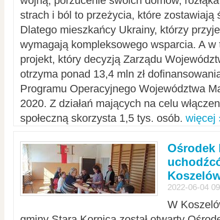
wojną, porzucenie swoich domów, rozłąka 
strach i ból to przeżycia, które zostawiają 
Dlatego mieszkańcy Ukrainy, którzy przyje
wymagają kompleksowego wsparcia. A w
projekt, który decyzją Zarządu Wojewód
otrzyma ponad 13,4 mln zł dofinansowani
Programu Operacyjnego Województwa Ma
2020. Z działań mających na celu włączeni
społeczną skorzysta 1,5 tys. osób.
więcej 
Ośrodek 
uchodźcó
Koszeló
2022-06-04 09
W Koszelów
gminy Stara Kornica został otwarty Ośro