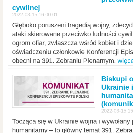
cywilnej
2022-03-15 16:00:01
Głęboko poruszeni tragedią wojny, zdecy
ataki skierowane przeciwko ludności cywi
ogrom ofiar, zwłaszcza wśród kobiet i dzie
oświadczeniu członkowie Konferencji Epis
obecni na 391. Zebraniu Plenarnym.
więce
Biskupi 
Ukrainie 
humanit
(komunik
2022-03-15 15
Tocząca się w Ukrainie wojna i wywołany 
humanitarny – to główny temat 391. Zebr