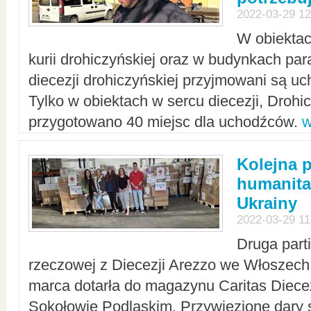
2022-03-29 12
W obiektac
kurii drohiczyńskiej oraz w budynkach para
diecezji drohiczyńskiej przyjmowani są uc
Tylko w obiektach w sercu diecezji, Drohi
przygotowano 40 miejsc dla uchodźców.
w
Kolejna 
humanita
Ukrainy
2022-03-29 11
Druga part
rzeczowej z Diecezji Arezzo we Włoszech 
marca dotarła do magazynu Caritas Diecez
Sokołowie Podlaskim. Przywiezione dary 