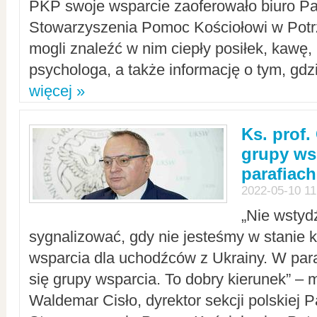
PKP swoje wsparcie zaoferowało biuro P
Stowarzyszenia Pomoc Kościołowi w Potr
mogli znaleźć w nim ciepły posiłek, kawę,
psychologa, a także informację o tym, gdzi
więcej »
Ks. prof.
grupy ws
parafiach
2022-05-10 11
„Nie wstyd
sygnalizować, gdy nie jesteśmy w stanie
wsparcia dla uchodźców z Ukrainy. W para
się grupy wsparcia. To dobry kierunek” – m
Waldemar Cisło, dyrektor sekcji polskiej 