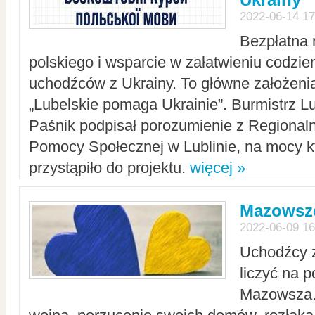
2022-06-14 17
Bezpłatna 
polskiego i wsparcie w załatwieniu codzi
uchodźców z Ukrainy. To główne założenia
„Lubelskie pomaga Ukrainie”. Burmistrz L
Paśnik podpisał porozumienie z Regiona
Pomocy Społecznej w Lublinie, na mocy k
przystąpiło do projektu.
więcej »
Mazowsze
2022-06-09 16
Uchodźcy 
liczyć na 
Mazowsza.