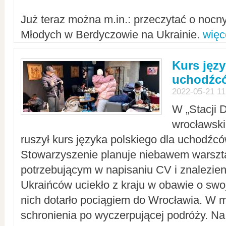
Już teraz można m.in.: przeczytać o noc
Młodych w Berdyczowie na Ukrainie.
więc
Kurs języ
uchodźcó
2022-05-21 11
W „Stacji D
wrocławsk
ruszył kurs języka polskiego dla uchodźcó
Stowarzyszenie planuje niebawem warszt
potrzebującym w napisaniu CV i znalezieni
Ukraińców uciekło z kraju w obawie o swoj
nich dotarło pociągiem do Wrocławia. W m
schronienia po wyczerpującej podróży. 