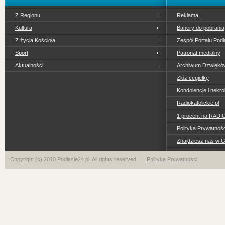
Z Regionu
Reklama
Kultura
Banery do pobrania
Z życia Kościoła
Zespół Portalu Podl
Sport
Patronat medialny
Aktualności
Archiwum Dzwiękó
Złóż cegiełkę
Kondolencje i nekro
Radiokatolickie.pl
1 procent na RADI
Polityka Prywatno
Znajdziesz nas w 
Copyright (c) 2010 Podlasie24.pl. All rights reserved
Polityka Prywatności