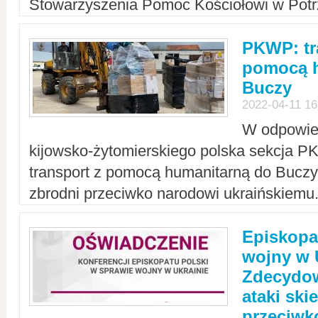
Stowarzyszenia Pomoc Kościołowi w Potr
PKWP: tr
pomocą h
Buczy
2022-04-11 16
W odpowied
kijowsko-żytomierskiego polska sekcja 
transport z pomocą humanitarną do Buczy,
zbrodni przeciwko narodowi ukraińskiemu
Episkopa
wojny w 
Zdecydow
ataki sk
przeciwk