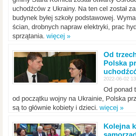
uchodźców z Ukrainy. Na ten cel został 
budynek byłej szkoły podstawowej. Wyma
ścian, drobnych napraw elektryki, prac hy
sprzątania.
więcej »
Od trzec
Polska p
uchodźcó
2022-06-02 13
Od ponad tr
od początku wojny na Ukrainie, Polska p
są to głównie kobiety i dzieci.
więcej »
Kolejna k
samorząd