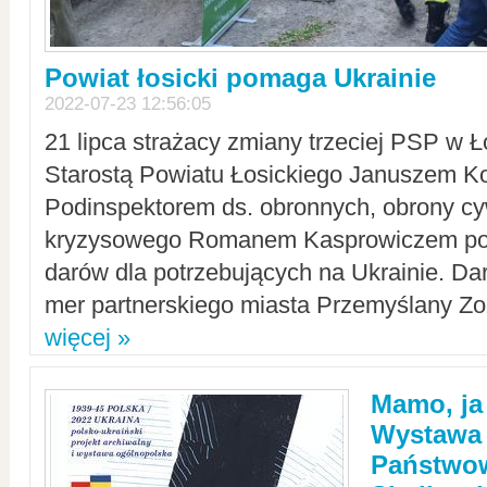
Powiat łosicki pomaga Ukrainie
2022-07-23 12:56:05
21 lipca strażacy zmiany trzeciej PSP w 
Starostą Powiatu Łosickiego Januszem Ko
Podinspektorem ds. obronnych, obrony cyw
kryzysowego Romanem Kasprowiczem po
darów dla potrzebujących na Ukrainie. Dar
mer partnerskiego miasta Przemyślany Zo
więcej »
Mamo, ja
Wystawa
Państwo