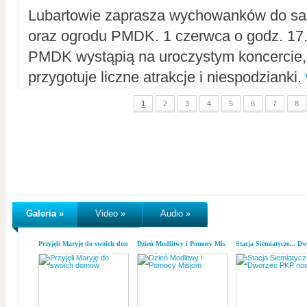
Lubartowie zaprasza wychowanków do sal
oraz ogrodu PMDK. 1 czerwca o godz. 17.0
PMDK wystąpią na uroczystym koncercie
przygotuje liczne atrakcje i niespodzianki.
1
2
3
4
5
6
7
8
Galeria »
Video »
Audio »
Przyjęli Maryję do swoich domów
Dzień Modlitwy i Pomocy Misjom
Stacja Siemiatycze... D