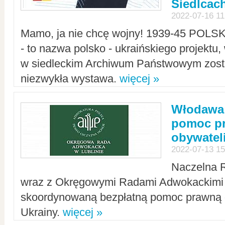
Siedlcac
2022-07-16 11
Mamo, ja nie chcę wojny! 1939-45 POLS
- to nazwa polsko - ukraińskiego projektu
w siedleckim Archiwum Państwowym zosta
niezwykła wystawa.
więcej »
Włodawa:
pomoc pr
obywatel
2022-07-13 15
Naczelna 
wraz z Okręgowymi Radami Adwokackimi 
skoordynowaną bezpłatną pomoc prawną d
Ukrainy.
więcej »