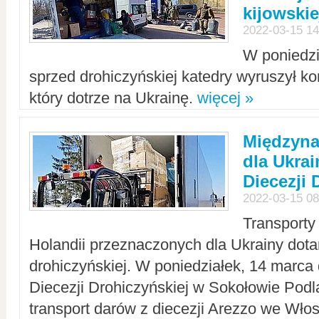
kijowskie
2022-03-15 14
W poniedzi
sprzed drohiczyńskiej katedry wyruszył k
który dotrze na Ukrainę.
więcej »
Międzyn
dla Ukra
Diecezji 
2022-03-15 08
Transporty
Holandii przeznaczonych dla Ukrainy dotar
drohiczyńskiej. W poniedziałek, 14 marca 
Diecezji Drohiczyńskiej w Sokołowie Pod
transport darów z diecezji Arezzo we Wło