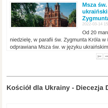
Msza św.
ukraiński
Zygmunta
2022-03-14 15
Od 20 mar
niedzielę, w parafii św. Zygmunta Króla w
odprawiana Msza św. w języku ukraiński
|<<
<<
Kościół dla Ukrainy - Diecezja