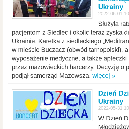
Ukrainy
2022-06-01 10
Służyła ra
pacjentom z Siedlec i okolic teraz zyska d
Ukrainie. Karetka z siedleckiego „Meditrans
w mieście Buczacz (obwód tarnopolski), a
wyposażenie medyczne, a także apteczki
przez mazowieckich harcerzy. Decyzję o 
podjął samorząd Mazowsza.
więcej »
Dzień Dz
Ukrainy
2022-05-31 10
W Dzień D
Młodzieżo