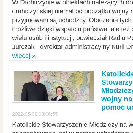
W Drohiczynie w obiektach należących do 
drohiczyńskiej niemal od początku wojny 
przyjmowani są uchodźcy. Otoczenie tych 
możliwe dzięki wsparciu państwa, ale też 
wielu osób i instytucji, powiedział Radiu P
Jurczak - dyrektor administracyjny Kurii D
więcej »
Katolicki
Stowarzy
Młodzież
wojny na 
pomoc u
2022-05-09 08:06:55
Katolickie Stowarzyszenie Młodzieży na w