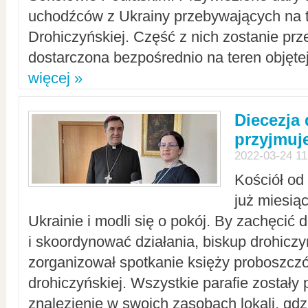
uchodźców z Ukrainy przebywających na t
Drohiczyńskiej. Część z nich zostanie pr
dostarczona bezpośrednio na teren objęte
więcej »
Diecezja
przyjmuj
2022-03-24 11
Kościół od
już miesią
Ukrainie i modli się o pokój. By zachęcić
i skoordynować działania, biskup drohicz
zorganizował spotkanie księży proboszczó
drohiczyńskiej. Wszystkie parafie zostały
znalezienie w swoich zasobach lokali, gd