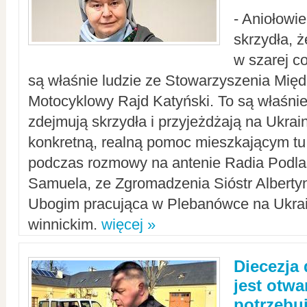
- Aniołowi
skrzydła, 
w szarej c
są właśnie ludzie ze Stowarzyszenia Mi
Motocyklowy Rajd Katyński. To są właśnie 
zdejmują skrzydła i przyjeżdżają na Ukrai
konkretną, realną pomoc mieszkającym tu
podczas rozmowy na antenie Radia Podlas
Samuela, ze Zgromadzenia Sióstr Alberty
Ubogim pracująca w Plebanówce na Ukrai
winnickim.
więcej »
Diecezja
jest otwa
potrzebu