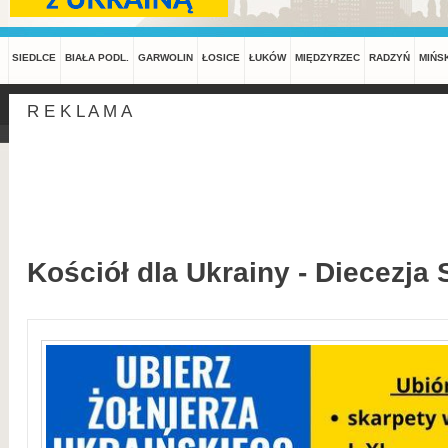
SIEDLCE
BIAŁA PODL.
GARWOLIN
ŁOSICE
ŁUKÓW
MIĘDZYRZEC
RADZYŃ
MIŃS
R E K L A M A
Kościół dla Ukrainy - Diecezja 