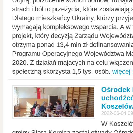
wojną, porzucenie swoich domów, rozłąka 
strach i ból to przeżycia, które zostawiają 
Dlatego mieszkańcy Ukrainy, którzy przyje
wymagają kompleksowego wsparcia. A w
projekt, który decyzją Zarządu Wojewód
otrzyma ponad 13,4 mln zł dofinansowani
Programu Operacyjnego Województwa Ma
2020. Z działań mających na celu włączeni
społeczną skorzysta 1,5 tys. osób.
więcej 
Ośrodek 
uchodźcó
Koszeló
2022-06-04 09
W Koszelów
gminy Stara Kornica został otwarty Ośro