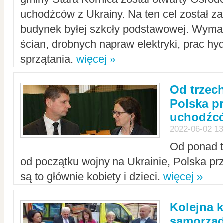
uchodźców z Ukrainy. Na ten cel został 
budynek byłej szkoły podstawowej. Wyma
ścian, drobnych napraw elektryki, prac hy
sprzątania.
więcej »
Od trzec
Polska p
uchodźcó
2022-06-02 13
Od ponad tr
od początku wojny na Ukrainie, Polska p
są to głównie kobiety i dzieci.
więcej »
Kolejna k
samorząd