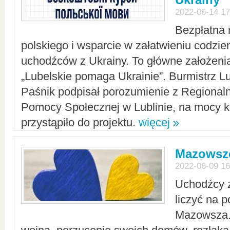
2022-06-14 17
Bezpłatna 
polskiego i wsparcie w załatwieniu codzi
uchodźców z Ukrainy. To główne założenia
„Lubelskie pomaga Ukrainie”. Burmistrz L
Paśnik podpisał porozumienie z Regiona
Pomocy Społecznej w Lublinie, na mocy k
przystąpiło do projektu.
więcej »
Mazowsze
2022-06-09 16
Uchodźcy 
liczyć na 
Mazowsza.