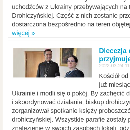
uchodźców z Ukrainy przebywających na t
Drohiczyńskiej. Część z nich zostanie pr
dostarczona bezpośrednio na teren objęte
więcej »
Diecezja
przyjmuj
2022-03-24 11
Kościół od
już miesią
Ukrainie i modli się o pokój. By zachęcić
i skoordynować działania, biskup drohicz
zorganizował spotkanie księży proboszczó
drohiczyńskiej. Wszystkie parafie zostały
znalezienie w swoich zasobach lokali, gd