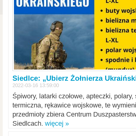
Siedlce: „Ubierz Żołnierza Ukraińs
2022-03-16 13:59:00
Śpiwory, latarki czołowe, apteczki, polary, 
termiczna, rękawice wojskowe, te wymieni
przedmioty zbiera Centrum Duszpasterst
Siedlcach.
więcej »