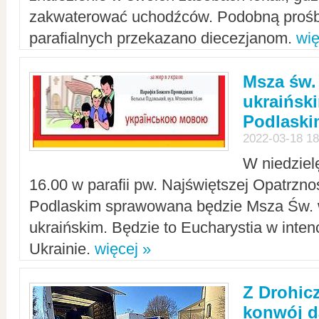
zakwaterować uchodźców. Podobną prośb
parafialnych przekazano diecezjanom.
wię
Msza św.
ukraińsk
Podlaski
2022-03-18 18
W niedziel
16.00 w parafii pw. Najświętszej Opatrzno
Podlaskim sprawowana będzie Msza Św. 
ukraińskim. Będzie to Eucharystia w intenc
Ukrainie.
więcej »
Z Drohic
konwój d