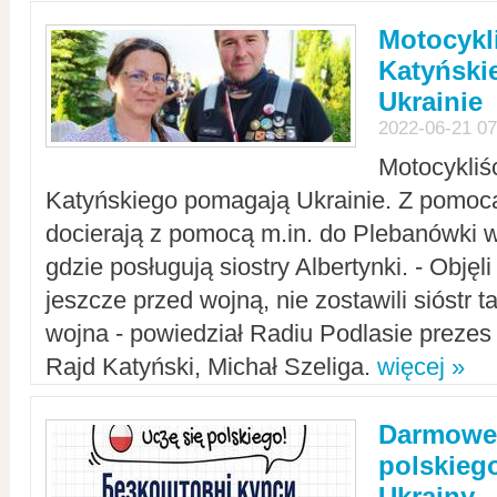
Motocykli
Katyński
Ukrainie
2022-06-21 07
Motocykliś
Katyńskiego pomagają Ukrainie. Z pomoc
docierają z pomocą m.in. do Plebanówki w
gdzie posługują siostry Albertynki. - Objęl
jeszcze przed wojną, nie zostawili sióstr 
wojna - powiedział Radiu Podlasie preze
Rajd Katyński, Michał Szeliga.
więcej »
Darmowe 
polskiego
Ukrainy