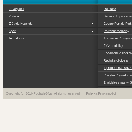
Z Regionu
Reklama
Kultura
Banery do pobrania
Z życia Kościoła
Zespół Portalu Podl
Sport
Patronat medialny
Aktualności
Archiwum Dzwiękó
Złóż cegiełkę
Kondolencje i nekro
Radiokatolickie.pl
1 procent na RADI
Polityka Prywatno
Znajdziesz nas w 
Copyright (c) 2010 Podlasie24.pl. All rights reserved
Polityka Prywatności