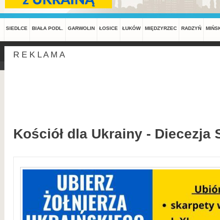
SIEDLCE
BIAŁA PODL.
GARWOLIN
ŁOSICE
ŁUKÓW
MIĘDZYRZEC
RADZYŃ
MIŃS
R E K L A M A
Kościół dla Ukrainy - Diecezja 