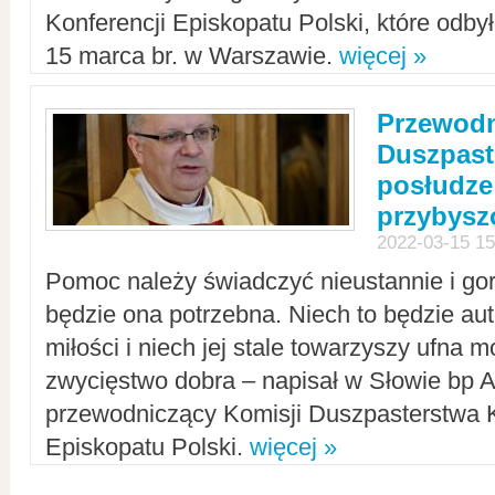
Konferencji Episkopatu Polski, które odbył
15 marca br. w Warszawie.
więcej »
Przewodn
Duszpast
posłudze
przybys
2022-03-15 15
Pomoc należy świadczyć nieustannie i gorl
będzie ona potrzebna. Niech to będzie au
miłości i niech jej stale towarzyszy ufna m
zwycięstwo dobra – napisał w Słowie bp A
przewodniczący Komisji Duszpasterstwa K
Episkopatu Polski.
więcej »