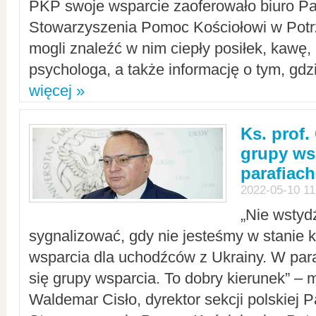
PKP swoje wsparcie zaoferowało biuro P
Stowarzyszenia Pomoc Kościołowi w Potr
mogli znaleźć w nim ciepły posiłek, kawę,
psychologa, a także informację o tym, gdzi
więcej »
Ks. prof.
grupy ws
parafiach
2022-05-10 11
„Nie wstyd
sygnalizować, gdy nie jesteśmy w stanie
wsparcia dla uchodźców z Ukrainy. W para
się grupy wsparcia. To dobry kierunek” – m
Waldemar Cisło, dyrektor sekcji polskiej 