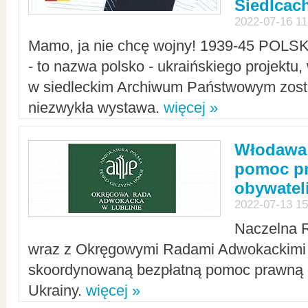
Siedlcac
2022-07-16 11
Mamo, ja nie chcę wojny! 1939-45 POLS
- to nazwa polsko - ukraińskiego projektu
w siedleckim Archiwum Państwowym zosta
niezwykła wystawa.
więcej »
Włodawa:
pomoc pr
obywatel
2022-07-13 15
Naczelna 
wraz z Okręgowymi Radami Adwokackimi 
skoordynowaną bezpłatną pomoc prawną d
Ukrainy.
więcej »