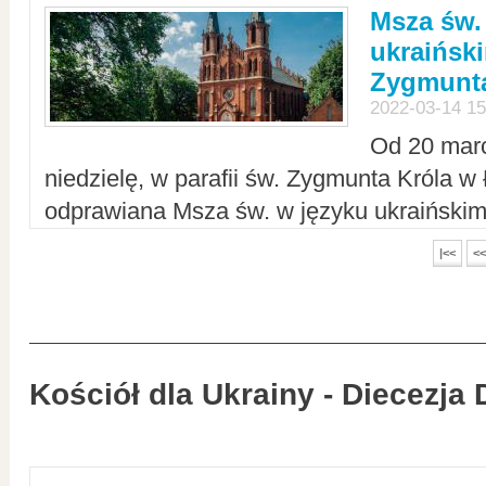
Msza św.
ukraiński
Zygmunta
2022-03-14 15
Od 20 mar
niedzielę, w parafii św. Zygmunta Króla w
odprawiana Msza św. w języku ukraiński
|<<
<<
Kościół dla Ukrainy - Diecezja