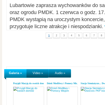
Lubartowie zaprasza wychowanków do sal
oraz ogrodu PMDK. 1 czerwca o godz. 17.0
PMDK wystąpią na uroczystym koncercie
przygotuje liczne atrakcje i niespodzianki.
1
2
3
4
5
6
7
8
Galeria »
Video »
Audio »
Przyjęli Maryję do swoich domów
Dzień Modlitwy i Pomocy Misjom
Stacja Siemiatycze... D