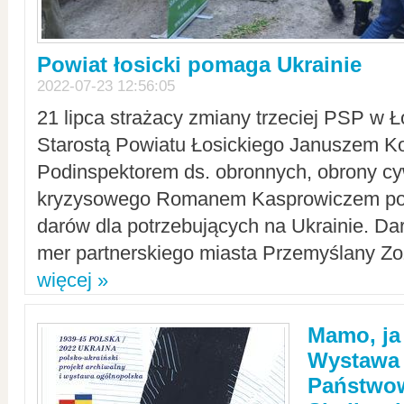
Powiat łosicki pomaga Ukrainie
2022-07-23 12:56:05
21 lipca strażacy zmiany trzeciej PSP w 
Starostą Powiatu Łosickiego Januszem Ko
Podinspektorem ds. obronnych, obrony cyw
kryzysowego Romanem Kasprowiczem po
darów dla potrzebujących na Ukrainie. Dar
mer partnerskiego miasta Przemyślany Zo
więcej »
Mamo, ja
Wystawa
Państwo