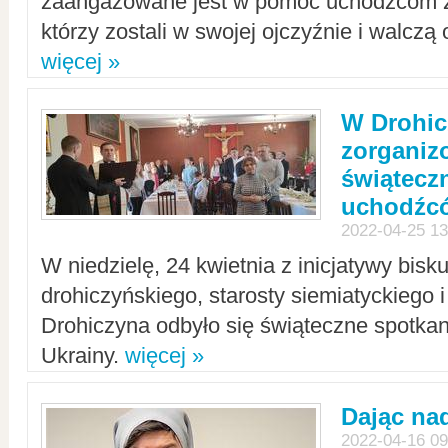
zaangażowane jest w pomoc uchodźcom z 
którzy zostali w swojej ojczyźnie i walczą 
więcej »
W Drohic
zorgani
świątecz
uchodźc
2022-04-25 13
W niedzielę, 24 kwietnia z inicjatywy bisk
drohiczyńskiego, starosty siemiatyckiego i
Drohiczyna odbyło się świąteczne spotka
Ukrainy.
więcej »
Dając nad
2022-04-16 09