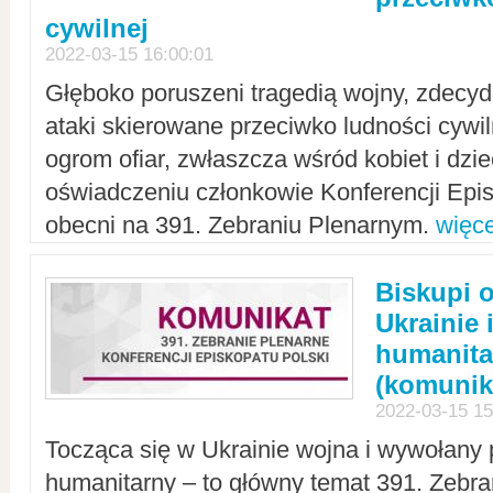
cywilnej
2022-03-15 16:00:01
Głęboko poruszeni tragedią wojny, zdecy
ataki skierowane przeciwko ludności cywi
ogrom ofiar, zwłaszcza wśród kobiet i dzie
oświadczeniu członkowie Konferencji Epis
obecni na 391. Zebraniu Plenarnym.
więce
Biskupi 
Ukrainie 
humanit
(komunik
2022-03-15 15
Tocząca się w Ukrainie wojna i wywołany 
humanitarny – to główny temat 391. Zebr