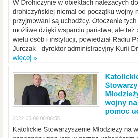
W Drohiczynie w obiektach należących do 
drohiczyńskiej niemal od początku wojny 
przyjmowani są uchodźcy. Otoczenie tych 
możliwe dzięki wsparciu państwa, ale też 
wielu osób i instytucji, powiedział Radiu P
Jurczak - dyrektor administracyjny Kurii D
więcej »
Katolicki
Stowarzy
Młodzież
wojny na 
pomoc u
2022-05-09 08:06:55
Katolickie Stowarzyszenie Młodzieży na w