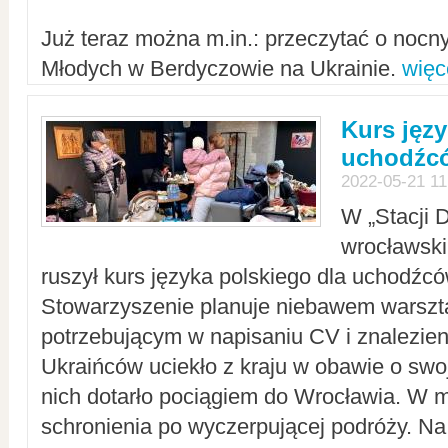
Już teraz można m.in.: przeczytać o noc
Młodych w Berdyczowie na Ukrainie.
więc
Kurs języ
uchodźcó
2022-05-21 11
W „Stacji D
wrocławsk
ruszył kurs języka polskiego dla uchodźcó
Stowarzyszenie planuje niebawem warszt
potrzebującym w napisaniu CV i znalezieni
Ukraińców uciekło z kraju w obawie o swoj
nich dotarło pociągiem do Wrocławia. W m
schronienia po wyczerpującej podróży. 