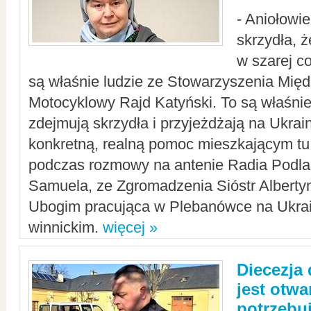
- Aniołowi
skrzydła, 
w szarej c
są właśnie ludzie ze Stowarzyszenia Mi
Motocyklowy Rajd Katyński. To są właśnie 
zdejmują skrzydła i przyjeżdżają na Ukrai
konkretną, realną pomoc mieszkającym tu
podczas rozmowy na antenie Radia Podlas
Samuela, ze Zgromadzenia Sióstr Alberty
Ubogim pracująca w Plebanówce na Ukrai
winnickim.
więcej »
Diecezja
jest otwa
potrzebu