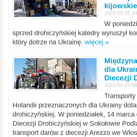
kijowskie
2022-03-15 14
W poniedzi
sprzed drohiczyńskiej katedry wyruszył k
który dotrze na Ukrainę.
więcej »
Międzyn
dla Ukra
Diecezji 
2022-03-15 08
Transporty
Holandii przeznaczonych dla Ukrainy dotar
drohiczyńskiej. W poniedziałek, 14 marca 
Diecezji Drohiczyńskiej w Sokołowie Pod
transport darów z diecezji Arezzo we Wło