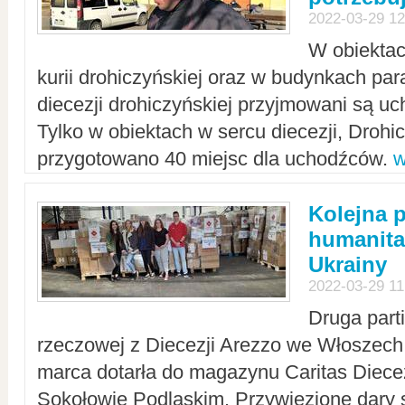
2022-03-29 12
W obiektac
kurii drohiczyńskiej oraz w budynkach para
diecezji drohiczyńskiej przyjmowani są uc
Tylko w obiektach w sercu diecezji, Drohi
przygotowano 40 miejsc dla uchodźców.
w
Kolejna 
humanita
Ukrainy
2022-03-29 11
Druga part
rzeczowej z Diecezji Arezzo we Włoszech 
marca dotarła do magazynu Caritas Diecez
Sokołowie Podlaskim. Przywiezione dary 