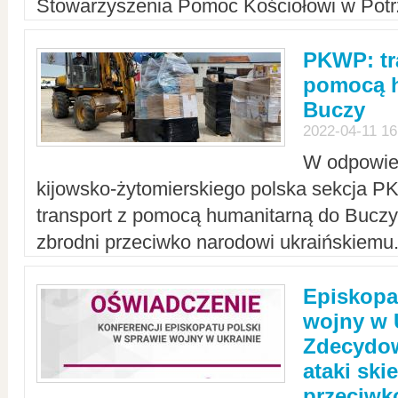
Stowarzyszenia Pomoc Kościołowi w Potr
PKWP: tr
pomocą h
Buczy
2022-04-11 16
W odpowied
kijowsko-żytomierskiego polska sekcja 
transport z pomocą humanitarną do Buczy,
zbrodni przeciwko narodowi ukraińskiemu
Episkopa
wojny w 
Zdecydow
ataki sk
przeciwk