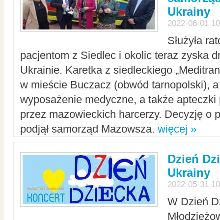
Ukrainy
2022-06-01 10
Służyła ra
pacjentom z Siedlec i okolic teraz zyska d
Ukrainie. Karetka z siedleckiego „Meditrans
w mieście Buczacz (obwód tarnopolski), a
wyposażenie medyczne, a także apteczki
przez mazowieckich harcerzy. Decyzję o 
podjął samorząd Mazowsza.
więcej »
Dzień Dz
Ukrainy
2022-05-31 10
W Dzień D
Młodzieżo