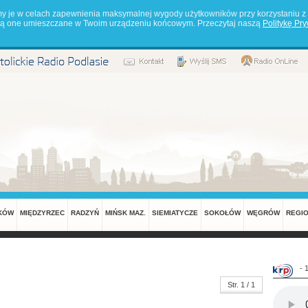
my je w celach zapewnienia maksymalnej wygody użytkowników przy korzystaniu z 
będą one umieszczane w Twoim urządzeniu końcowym. Przeczytaj naszą
Politykę Pr
KÓW
MIĘDZYRZEC
RADZYŃ
MIŃSK MAZ.
SIEMIATYCZE
SOKOŁÓW
WĘGRÓW
REGI
- 
Str. 1 / 1