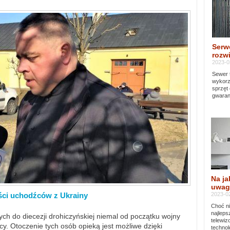
Serw
rozwi
2023-0
Sewer 
wykorz
sprzęt
gwaran
Na ja
uwag
2023-02
ści uchodźców z Ukrainy
Choć ni
najleps
ch do diecezji drohiczyńskiej niemal od początku wojny
telewi
y. Otoczenie tych osób opieką jest możliwe dzięki
technol