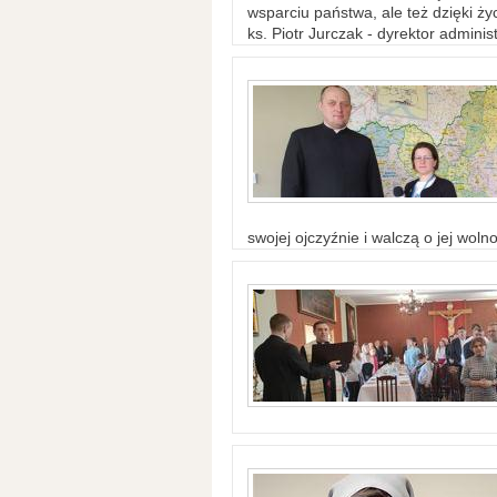
wsparciu państwa, ale też dzięki życ
ks. Piotr Jurczak - dyrektor adminis
swojej ojczyźnie i walczą o jej woln