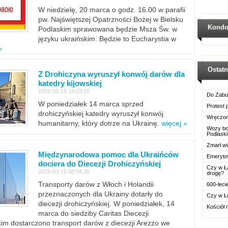
W niedzielę, 20 marca o godz. 16.00 w parafii
pw. Najświętszej Opatrzności Bożej w Bielsku
Kondo
Podlaskim sprawowana będzie Msza Św. w
języku ukraińskim. Będzie to Eucharystia w
»
Ostat
Z Drohiczyna wyruszył konwój darów dla
katedry kijowskiej
2022-03-15 14:23:19
Do Zabu
W poniedziałek 14 marca sprzed
Protest
drohiczyńskiej katedry wyruszył konwój
Wręczon
humanitarny, który dotrze na Ukrainę.
więcej »
Wozy boj
Podlask
Zmarł wi
Międzynarodowa pomoc dla Ukraińców
Emerytow
dociera do Diecezji Drohiczyńskiej
Czy w Ł
2022-03-15 08:04:35
drogę?
Transporty darów z Włoch i Holandii
600-leci
przeznaczonych dla Ukrainy dotarły do
Czy w Ł
diecezji drohiczyńskiej. W poniedziałek, 14
Kościół 
marca do siedziby Caritas Diecezji
im dostarczono transport darów z diecezji Arezzo we