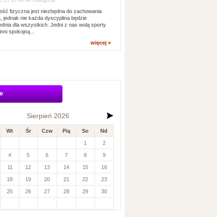
-13 10:48:46 Kategoria:
ść fizyczna jest niezbędna do zachowania
, jednak nie każda dyscyplina będzie
dnia dla wszystkich. Jedni z nas wolą sporty
inni spokojną...
więcej »
e
Sierpień 2026
Wt
Śr
Czw
Pią
So
Nd
1
2
4
5
6
7
8
9
11
12
13
14
15
16
18
19
20
21
22
23
25
26
27
28
29
30