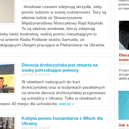
relaksu
powinna
- Aniołowie czasami zdejmują skrzydła, żeby
po nawe
pomóc ludziom w szarej codzienności. Tacy są
właśnie ludzie ze Stowarzyszenia
Międzynarodowy Motocyklowy Rajd Katyński.
To są właśnie aniołowie, którzy zdejmują
, żeby nieść konkretną, realną pomoc mieszkającym tu
a antenie Radia Podlasie siostra Samuela, ze
sługujących Ubogim pracująca w Plebanówce na Ukrainie,
Dlacz
inwes
2023-0
Diecezja drohiczyńska jest otwarta na
osoby potrzebujące pomocy
Przyjrz
przygo
2022-03-29 12:09:52
giełda 
W obiektach należących do kurii
drohiczyńskiej oraz w budynkach parafialnych
na terenie diecezji drohiczyńskiej przyjmowani
są uchodźcy z Ukrainy. Tylko w obiektach w
towano 40 miejsc dla uchodźców.
więcej »
Kolejna pomoc humanitarna z Włoch dla
Ukrainy
Jak z
2022-03-29 11:00:07