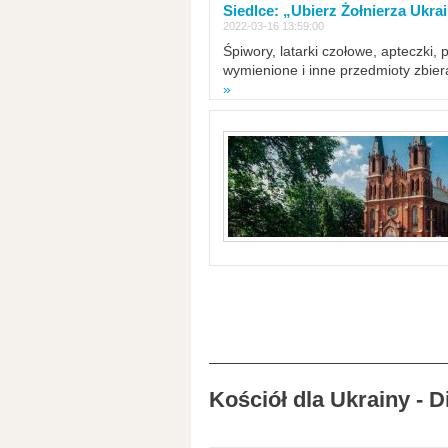
Siedlce: „Ubierz Żołnierza Ukra
2022-03-16 13:59:00
Śpiwory, latarki czołowe, apteczki, 
wymienione i inne przedmioty zbie
»
Kościół dla Ukrainy - 