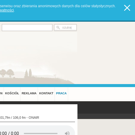
serwisu oraz zbierania anonimowych danych dla celów statystycznych.
ywatności
.
ON
KOŚCIÓŁ
REKLAMA
KONTAKT
PRACA
101,7fm / 106,0 fm - ONAIR