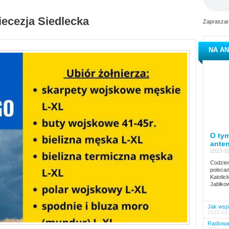
iecezja Siedlecka
Zapraszam
NA AN
O tym
ante
2023-02
Codzien
polecam
Katolic
Jabłkow
Jak wspi
2022-12-
Radiowa 