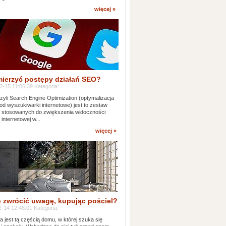
więcej »
mierzyć postępy działań SEO?
-15 11:06:39 Kategoria:
yli Search Engine Optimization (optymalizacja
od wyszukiwarki internetowe) jest to zestaw
k stosowanych do zwiększenia widoczności
 internetowej w...
więcej »
 zwrócić uwagę, kupując pościel?
-14 12:48:01 Kategoria:
ia jest tą częścią domu, w której szuka się