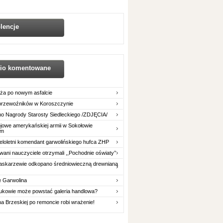
lencje
nio komentowane
ża po nowym asfalcie
 przewoźników w Koroszczynie
o Nagrody Starosty Siedleckiego /ZDJĘCIA/
owe amerykańskiej armii w Sokołowie
im
eloletni komendant garwolińskiego hufca ZHP
ani nauczyciele otrzymali ,,Pochodnie oświaty’’
askarzewie odkopano średniowieczną drewnianą
e Garwolina
ukowie może powstać galeria handlowa?
na Brzeskiej po remoncie robi wrażenie!