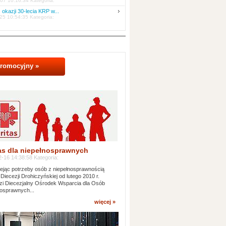
07 10:16:34 Kategoria:
 okazji 30-lecia KRP w...
25 10:54:35 Kategoria:
promocyjny »
as dla niepełnosprawnych
-16 14:38:58 Kategoria:
jąc potrzeby osób z niepełnosprawnością
 Diecezji Drohiczyńskiej od lutego 2010 r.
i Diecezjalny Ośrodek Wsparcia dla Osób
osprawnych...
więcej »