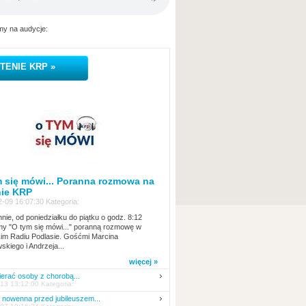
y na audycje:
TENIE KRP »
 się mówi... Poranna rozmowa na
nie KRP
-09 16:07:30 Kategoria:
nie, od poniedziałku do piątku o godz. 8:12
y "O tym się mówi..." poranną rozmowę w
kim Radiu Podlasie. Gośćmi Marcina
skiego i Andrzeja...
więcej »
erać osoby z chorobą...
13 13:12:00 Kategoria:
nowenna przed jubileuszem...