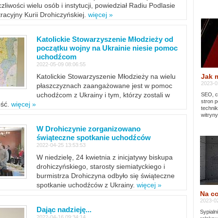
zliwości wielu osób i instytucji, powiedział Radiu Podlasie
tracyjny Kurii Drohiczyńskiej.
więcej »
Katolickie Stowarzyszenie Młodzieży od
początku wojny na Ukrainie niesie pomoc
uchodźcom
2022-05-09 08:06:55
Jak 
Katolickie Stowarzyszenie Młodzieży na wielu
2023-02
płaszczyznach zaangażowane jest w pomoc
uchodźcom z Ukrainy i tym, którzy zostali w
SEO, cz
stron p
ość.
więcej »
techni
witryny
W Drohiczynie zorganizowano
świąteczne spotkanie uchodźców
2022-04-25 13:53:53
W niedzielę, 24 kwietnia z inicjatywy biskupa
drohiczyńskiego, starosty siemiatyckiego i
burmistrza Drohiczyna odbyło się świąteczne
spotkanie uchodźców z Ukrainy.
więcej »
Na co
2023-02
Dając nadzieję...
Sypialn
2022-04-16 09:34:14