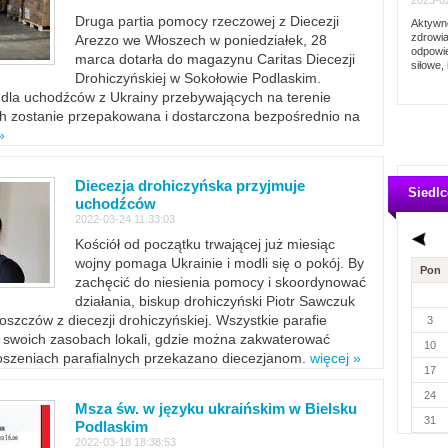
2023-02
Druga partia pomocy rzeczowej z Diecezji
Aktywno
zdrowia
Arezzo we Włoszech w poniedziałek, 28
odpowie
marca dotarła do magazynu Caritas Diecezji
siłowe, 
Drohiczyńskiej w Sokołowie Podlaskim.
dla uchodźców z Ukrainy przebywających na terenie
ich zostanie przepakowana i dostarczona bezpośrednio na
»
Diecezja drohiczyńska przyjmuje
Siedlc
uchodźców
2022-03-24 11:33:03
Kościół od początku trwającej już miesiąc
wojny pomaga Ukrainie i modli się o pokój. By
Pon
zachęcić do niesienia pomocy i skoordynować
działania, biskup drohiczyński Piotr Sawczuk
szczów z diecezji drohiczyńskiej. Wszystkie parafie
3
w swoich zasobach lokali, gdzie można zakwaterować
10
szeniach parafialnych przekazano diecezjanom.
więcej »
17
24
Msza św. w języku ukraińskim w Bielsku
31
Podlaskim
2022-03-18 18:38:53