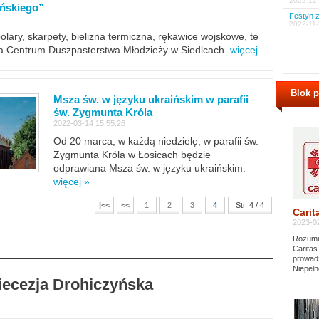
2022-12-
ińskiego”
Festyn z
2022-11-
polary, skarpety, bielizna termiczna, rękawice wojskowe, te
ra Centrum Duszpasterstwa Młodzieży w Siedlcach.
więcej
Blok 
Msza św. w języku ukraińskim w parafii
św. Zygmunta Króla
2022-03-14 15:55:26
Od 20 marca, w każdą niedzielę, w parafii św.
Zygmunta Króla w Łosicach będzie
odprawiana Msza św. w języku ukraińskim.
więcej »
|<<
<<
1
2
3
4
Str. 4 / 4
Carit
2023-02
Rozumie
Caritas
prowadz
Niepełn
Diecezja Drohiczyńska