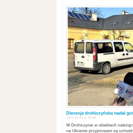
Diecezja drohiczyńska nadal go
2022-06-24 11:30:48
W Drohiczynie w obiektach należący
na Ukrainie przyjmowani są uchodźc