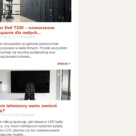
er Dell T330 – nowoczesne
ązanie dla małych...
2-16 12:21:10 Kategoria:
to niezawodne urządzenie powszechnie
ystywane w wielu firmach. Przede wszystkim
 cechuje się wysoką wydajnością oraz
cją bezpieczeństwa...
więcej »
kie telewizory warto zwrócić
ę?
-16 11:25:20 Kategoria:
e milkną dyskusję, jaki telewizor LED byłby
zy, czy może trafniejszym wyborem byłyby
zory LCD, plazma czy też zaawansowane
ogicznie modele....