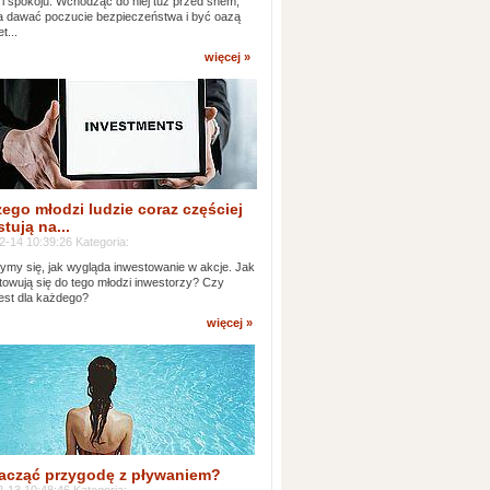
 i spokoju. Wchodząc do niej tuż przed snem,
 dawać poczucie bezpieczeństwa i być oazą
t...
więcej »
ego młodzi ludzie coraz częściej
tują na...
2-14 10:39:26 Kategoria:
ymy się, jak wygląda inwestowanie w akcje. Jak
towują się do tego młodzi inwestorzy? Czy
jest dla każdego?
więcej »
acząć przygodę z pływaniem?