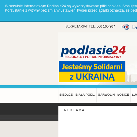
W serwisie internetowym Podlasie24 są wykorzystywane pliki cookies. Stosuje
Korzystanie z witryny bez zmiany ustawień Twojej przeglądarki oznacza, że 
SEKRETARIAT TEL:
500 105 907
SIEDLCE
BIAŁA PODL.
GARWOLIN
ŁOSICE
ŁU
R E K L A M A