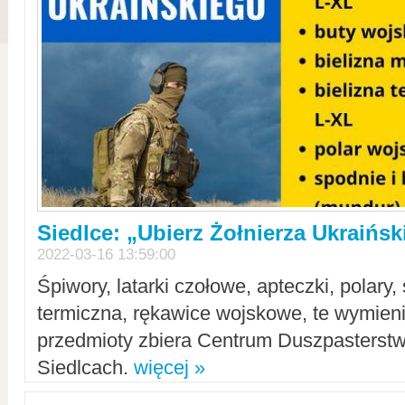
Siedlce: „Ubierz Żołnierza Ukraińs
2022-03-16 13:59:00
Śpiwory, latarki czołowe, apteczki, polary, 
termiczna, rękawice wojskowe, te wymieni
przedmioty zbiera Centrum Duszpasterst
Siedlcach.
więcej »