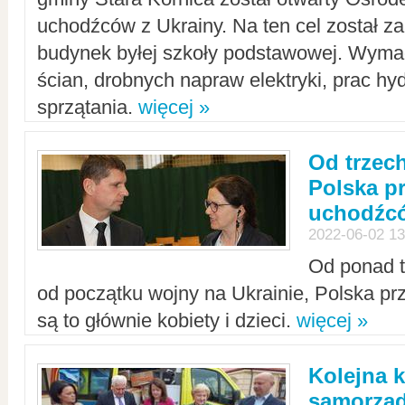
uchodźców z Ukrainy. Na ten cel został 
budynek byłej szkoły podstawowej. Wyma
ścian, drobnych napraw elektryki, prac hy
sprzątania.
więcej »
Od trzec
Polska p
uchodźcó
2022-06-02 13
Od ponad tr
od początku wojny na Ukrainie, Polska p
są to głównie kobiety i dzieci.
więcej »
Kolejna k
samorząd