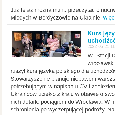
Już teraz można m.in.: przeczytać o noc
Młodych w Berdyczowie na Ukrainie.
więc
Kurs języ
uchodźcó
2022-05-21 11
W „Stacji D
wrocławsk
ruszył kurs języka polskiego dla uchodźcó
Stowarzyszenie planuje niebawem warszt
potrzebującym w napisaniu CV i znalezieni
Ukraińców uciekło z kraju w obawie o swoj
nich dotarło pociągiem do Wrocławia. W m
schronienia po wyczerpującej podróży. 