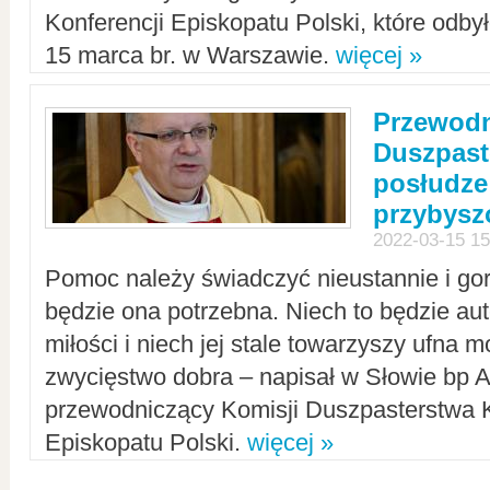
Konferencji Episkopatu Polski, które odbył
15 marca br. w Warszawie.
więcej »
Przewodn
Duszpast
posłudze
przybys
2022-03-15 15
Pomoc należy świadczyć nieustannie i gorl
będzie ona potrzebna. Niech to będzie au
miłości i niech jej stale towarzyszy ufna m
zwycięstwo dobra – napisał w Słowie bp A
przewodniczący Komisji Duszpasterstwa K
Episkopatu Polski.
więcej »