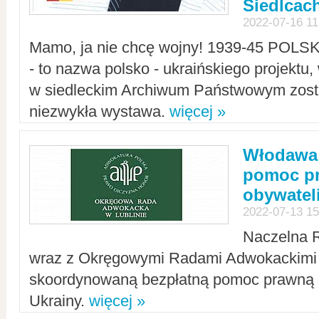
Siedlcac
2022-07-16 11
Mamo, ja nie chcę wojny! 1939-45 POLS
- to nazwa polsko - ukraińskiego projektu
w siedleckim Archiwum Państwowym zosta
niezwykła wystawa.
więcej »
Włodawa:
pomoc pr
obywatel
2022-07-13 15
Naczelna 
wraz z Okręgowymi Radami Adwokackimi 
skoordynowaną bezpłatną pomoc prawną d
Ukrainy.
więcej »