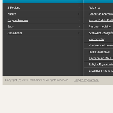
Z Regionu
Reklama
Kultura
Banery do pobrania
Z życia Kościoła
Zespół Portalu Podl
Sport
Patronat medialny
Aktualności
Archiwum Dzwiękó
Złóż cegiełkę
Kondolencje i nekro
Radiokatolickie.pl
1 procent na RADI
Polityka Prywatno
Znajdziesz nas w 
Copyright (c) 2010 Podlasie24.pl. All rights reserved
Polityka Prywatności