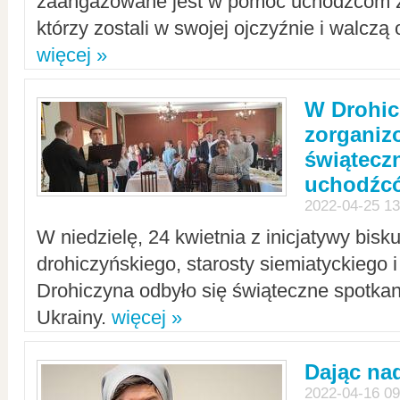
zaangażowane jest w pomoc uchodźcom z 
którzy zostali w swojej ojczyźnie i walczą 
więcej »
W Drohic
zorgani
świątecz
uchodźc
2022-04-25 13
W niedzielę, 24 kwietnia z inicjatywy bisk
drohiczyńskiego, starosty siemiatyckiego i
Drohiczyna odbyło się świąteczne spotka
Ukrainy.
więcej »
Dając nad
2022-04-16 09