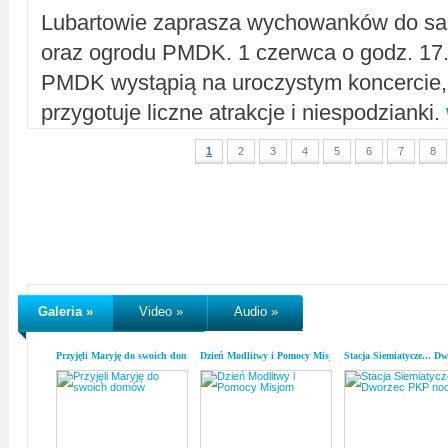
Lubartowie zaprasza wychowanków do sal
oraz ogrodu PMDK. 1 czerwca o godz. 17.0
PMDK wystąpią na uroczystym koncercie
przygotuje liczne atrakcje i niespodzianki.
1
2
3
4
5
6
7
8
Galeria »
Video »
Audio »
Przyjęli Maryję do swoich domów
Dzień Modlitwy i Pomocy Misjom
Stacja Siemiatycze... D