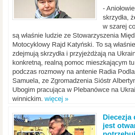
- Aniołowi
skrzydła, 
w szarej c
są właśnie ludzie ze Stowarzyszenia Mi
Motocyklowy Rajd Katyński. To są właśnie 
zdejmują skrzydła i przyjeżdżają na Ukrai
konkretną, realną pomoc mieszkającym tu
podczas rozmowy na antenie Radia Podlas
Samuela, ze Zgromadzenia Sióstr Alberty
Ubogim pracująca w Plebanówce na Ukrai
winnickim.
więcej »
Diecezja
jest otwa
potrzebu