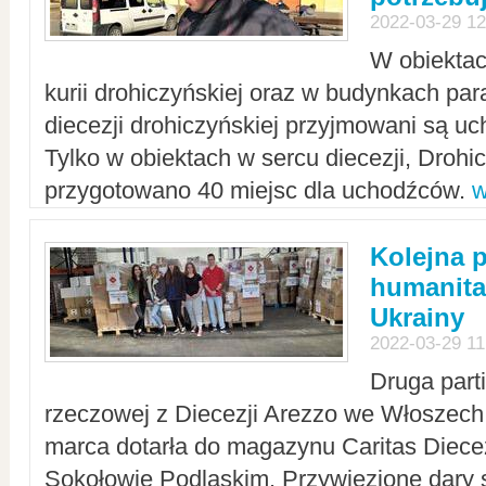
2022-03-29 12
W obiektac
kurii drohiczyńskiej oraz w budynkach para
diecezji drohiczyńskiej przyjmowani są uc
Tylko w obiektach w sercu diecezji, Drohi
przygotowano 40 miejsc dla uchodźców.
w
Kolejna 
humanita
Ukrainy
2022-03-29 11
Druga part
rzeczowej z Diecezji Arezzo we Włoszech 
marca dotarła do magazynu Caritas Diecez
Sokołowie Podlaskim. Przywiezione dary 