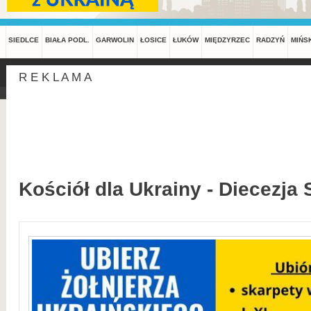
SIEDLCE
BIAŁA PODL.
GARWOLIN
ŁOSICE
ŁUKÓW
MIĘDZYRZEC
RADZYŃ
MIŃS
R E K L A M A
Kościół dla Ukrainy - Diecezja 