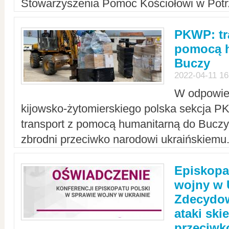
Stowarzyszenia Pomoc Kościołowi w Potr
PKWP: tr
pomocą h
Buczy
2022-04-11 16
W odpowied
kijowsko-żytomierskiego polska sekcja 
transport z pomocą humanitarną do Buczy,
zbrodni przeciwko narodowi ukraińskiemu
Episkopa
wojny w 
Zdecydow
ataki sk
przeciwk