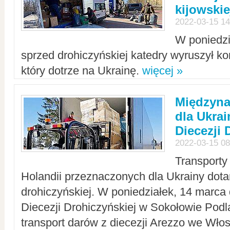
kijowskie
2022-03-15 14
W poniedzi
sprzed drohiczyńskiej katedry wyruszył k
który dotrze na Ukrainę.
więcej »
Międzyn
dla Ukra
Diecezji 
2022-03-15 08
Transporty
Holandii przeznaczonych dla Ukrainy dotar
drohiczyńskiej. W poniedziałek, 14 marca 
Diecezji Drohiczyńskiej w Sokołowie Pod
transport darów z diecezji Arezzo we Wło