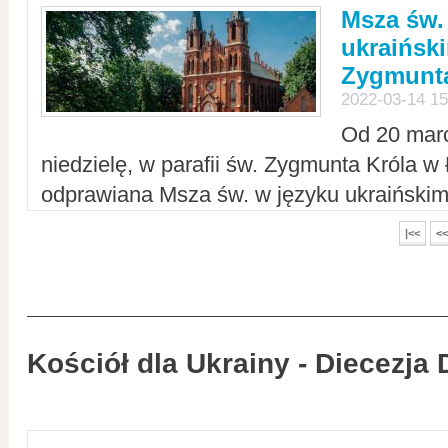
Msza św.
ukraiński
Zygmunta
2022-03-14 15
Od 20 mar
niedzielę, w parafii św. Zygmunta Króla w
odprawiana Msza św. w języku ukraiński
|<<
<<
Kościół dla Ukrainy - Diecezja