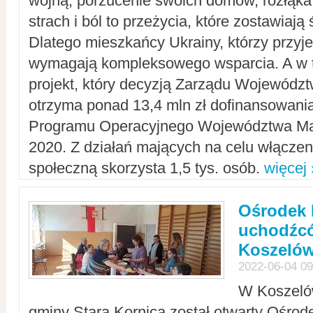
wojną, porzucenie swoich domów, rozłąka 
strach i ból to przeżycia, które zostawiają 
Dlatego mieszkańcy Ukrainy, którzy przyje
wymagają kompleksowego wsparcia. A w
projekt, który decyzją Zarządu Wojewód
otrzyma ponad 13,4 mln zł dofinansowani
Programu Operacyjnego Województwa Ma
2020. Z działań mających na celu włączeni
społeczną skorzysta 1,5 tys. osób.
więcej 
Ośrodek 
uchodźcó
Koszeló
2022-06-04 09
W Koszelów
gminy Stara Kornica został otwarty Ośro