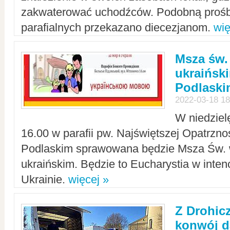
zakwaterować uchodźców. Podobną prośb
parafialnych przekazano diecezjanom.
wię
Msza św.
ukraińsk
Podlaski
2022-03-18 18
W niedziel
16.00 w parafii pw. Najświętszej Opatrzno
Podlaskim sprawowana będzie Msza Św. 
ukraińskim. Będzie to Eucharystia w intenc
Ukrainie.
więcej »
Z Drohic
konwój d