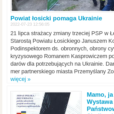
Powiat łosicki pomaga Ukrainie
2022-07-23 12:56:05
21 lipca strażacy zmiany trzeciej PSP w 
Starostą Powiatu Łosickiego Januszem Ko
Podinspektorem ds. obronnych, obrony cyw
kryzysowego Romanem Kasprowiczem po
darów dla potrzebujących na Ukrainie. Dar
mer partnerskiego miasta Przemyślany Zo
więcej »
Mamo, ja
Wystawa
Państwo