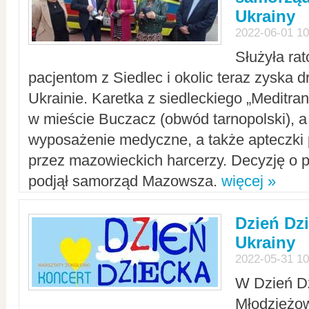
Ukrainy
2022-06-01 10
Służyła ra
pacjentom z Siedlec i okolic teraz zyska d
Ukrainie. Karetka z siedleckiego „Meditrans
w mieście Buczacz (obwód tarnopolski), a
wyposażenie medyczne, a także apteczki
przez mazowieckich harcerzy. Decyzję o 
podjął samorząd Mazowsza.
więcej »
Dzień Dz
Ukrainy
2022-05-31 10
W Dzień D
Młodzieżo