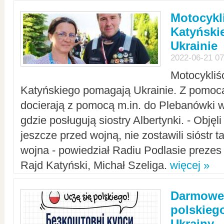
Motocykli
Katyński
Ukrainie
2022-06-21 07
Motocykliś
Katyńskiego pomagają Ukrainie. Z pomoc
docierają z pomocą m.in. do Plebanówki w
gdzie posługują siostry Albertynki. - Objęl
jeszcze przed wojną, nie zostawili sióstr 
wojna - powiedział Radiu Podlasie preze
Rajd Katyński, Michał Szeliga.
więcej »
Darmowe 
polskiego
Ukrainy