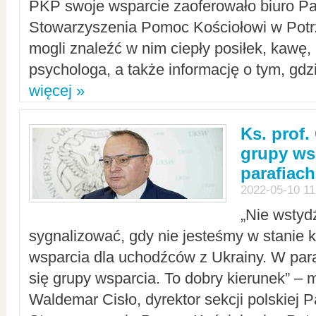
PKP swoje wsparcie zaoferowało biuro P
Stowarzyszenia Pomoc Kościołowi w Potr
mogli znaleźć w nim ciepły posiłek, kawę,
psychologa, a także informację o tym, gdzi
więcej »
Ks. prof.
grupy ws
parafiach
2022-05-10 11
„Nie wstyd
sygnalizować, gdy nie jesteśmy w stanie
wsparcia dla uchodźców z Ukrainy. W para
się grupy wsparcia. To dobry kierunek” – m
Waldemar Cisło, dyrektor sekcji polskiej 