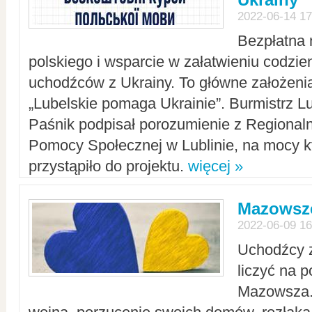
2022-06-14 17
Bezpłatna 
polskiego i wsparcie w załatwieniu codzi
uchodźców z Ukrainy. To główne założenia
„Lubelskie pomaga Ukrainie”. Burmistrz L
Paśnik podpisał porozumienie z Regiona
Pomocy Społecznej w Lublinie, na mocy k
przystąpiło do projektu.
więcej »
Mazowsze
2022-06-09 16
Uchodźcy 
liczyć na 
Mazowsza.