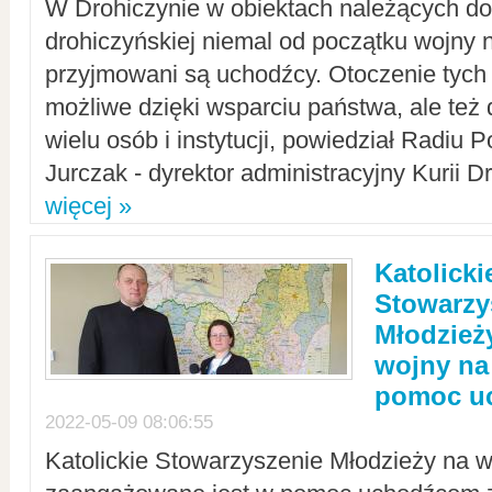
W Drohiczynie w obiektach należących do 
drohiczyńskiej niemal od początku wojny 
przyjmowani są uchodźcy. Otoczenie tych 
możliwe dzięki wsparciu państwa, ale też 
wielu osób i instytucji, powiedział Radiu P
Jurczak - dyrektor administracyjny Kurii D
więcej »
Katolicki
Stowarzy
Młodzież
wojny na 
pomoc u
2022-05-09 08:06:55
Katolickie Stowarzyszenie Młodzieży na w