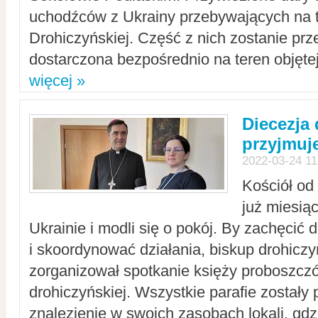
uchodźców z Ukrainy przebywających na t
Drohiczyńskiej. Część z nich zostanie pr
dostarczona bezpośrednio na teren objęte
więcej »
Diecezja
przyjmuj
2022-03-24 11
Kościół od
już miesią
Ukrainie i modli się o pokój. By zachęcić
i skoordynować działania, biskup drohicz
zorganizował spotkanie księży proboszczó
drohiczyńskiej. Wszystkie parafie zostały
znalezienie w swoich zasobach lokali, gd