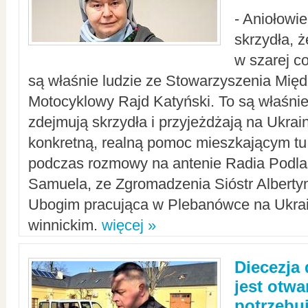
- Aniołowi
skrzydła, 
w szarej c
są właśnie ludzie ze Stowarzyszenia Mi
Motocyklowy Rajd Katyński. To są właśnie 
zdejmują skrzydła i przyjeżdżają na Ukrai
konkretną, realną pomoc mieszkającym tu
podczas rozmowy na antenie Radia Podlas
Samuela, ze Zgromadzenia Sióstr Alberty
Ubogim pracująca w Plebanówce na Ukrai
winnickim.
więcej »
Diecezja
jest otwa
potrzebu