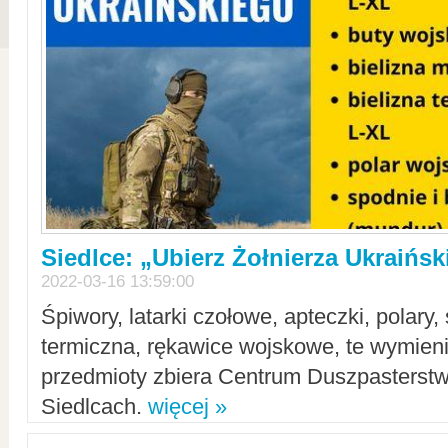
Siedlce: „Ubierz Żołnierza Ukraińs
2022-03-16 13:59:00
Śpiwory, latarki czołowe, apteczki, polary, 
termiczna, rękawice wojskowe, te wymieni
przedmioty zbiera Centrum Duszpasterst
Siedlcach.
więcej »