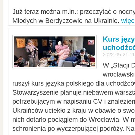
Już teraz można m.in.: przeczytać o noc
Młodych w Berdyczowie na Ukrainie.
więc
Kurs języ
uchodźcó
2022-05-21 11
W „Stacji D
wrocławsk
ruszył kurs języka polskiego dla uchodźcó
Stowarzyszenie planuje niebawem warszt
potrzebującym w napisaniu CV i znalezieni
Ukraińców uciekło z kraju w obawie o swoj
nich dotarło pociągiem do Wrocławia. W m
schronienia po wyczerpującej podróży. 