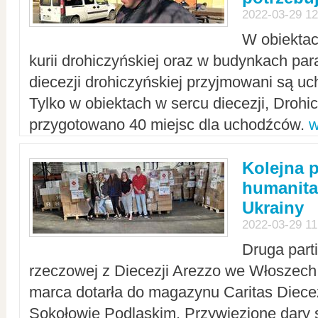
2022-03-29 12
W obiektac
kurii drohiczyńskiej oraz w budynkach para
diecezji drohiczyńskiej przyjmowani są uc
Tylko w obiektach w sercu diecezji, Drohi
przygotowano 40 miejsc dla uchodźców.
w
Kolejna 
humanita
Ukrainy
2022-03-29 11
Druga part
rzeczowej z Diecezji Arezzo we Włoszech 
marca dotarła do magazynu Caritas Diecez
Sokołowie Podlaskim. Przywiezione dary 