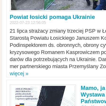
Powiat łosicki pomaga Ukrainie
2022-07-23 12:56:05
21 lipca strażacy zmiany trzeciej PSP w 
Starostą Powiatu Łosickiego Januszem Ko
Podinspektorem ds. obronnych, obrony cyw
kryzysowego Romanem Kasprowiczem po
darów dla potrzebujących na Ukrainie. Dar
mer partnerskiego miasta Przemyślany Zo
więcej »
Mamo, ja
Wystawa
Państwo