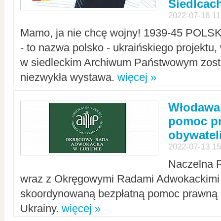
Siedlcac
2022-07-16 11
Mamo, ja nie chcę wojny! 1939-45 POLS
- to nazwa polsko - ukraińskiego projektu
w siedleckim Archiwum Państwowym zosta
niezwykła wystawa.
więcej »
Włodawa:
pomoc pr
obywatel
2022-07-13 15
Naczelna 
wraz z Okręgowymi Radami Adwokackimi 
skoordynowaną bezpłatną pomoc prawną d
Ukrainy.
więcej »