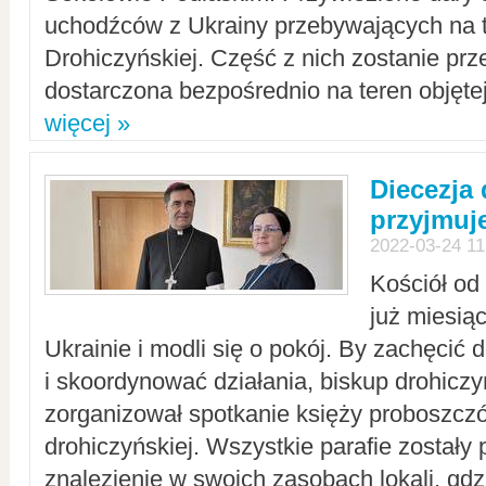
uchodźców z Ukrainy przebywających na t
Drohiczyńskiej. Część z nich zostanie pr
dostarczona bezpośrednio na teren objęte
więcej »
Diecezja
przyjmuj
2022-03-24 11
Kościół od
już miesią
Ukrainie i modli się o pokój. By zachęcić
i skoordynować działania, biskup drohicz
zorganizował spotkanie księży proboszczó
drohiczyńskiej. Wszystkie parafie zostały
znalezienie w swoich zasobach lokali, gd