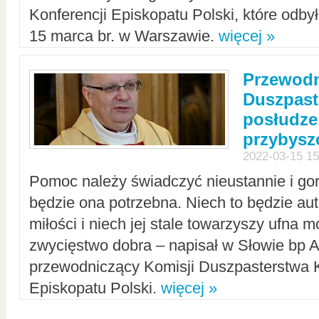
Konferencji Episkopatu Polski, które odbył
15 marca br. w Warszawie.
więcej »
Przewodn
Duszpast
posłudze
przybys
2022-03-15 15
Pomoc należy świadczyć nieustannie i gorl
będzie ona potrzebna. Niech to będzie au
miłości i niech jej stale towarzyszy ufna m
zwycięstwo dobra – napisał w Słowie bp A
przewodniczący Komisji Duszpasterstwa K
Episkopatu Polski.
więcej »