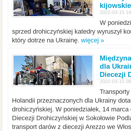
kijowskie
2022-03-15 14
W poniedzi
sprzed drohiczyńskiej katedry wyruszył k
który dotrze na Ukrainę.
więcej »
Międzyn
dla Ukra
Diecezji 
2022-03-15 08
Transporty
Holandii przeznaczonych dla Ukrainy dotar
drohiczyńskiej. W poniedziałek, 14 marca 
Diecezji Drohiczyńskiej w Sokołowie Pod
transport darów z diecezji Arezzo we Wło