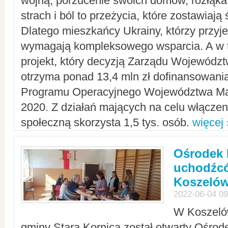
wojną, porzucenie swoich domów, rozłąka 
strach i ból to przeżycia, które zostawiają 
Dlatego mieszkańcy Ukrainy, którzy przyje
wymagają kompleksowego wsparcia. A w
projekt, który decyzją Zarządu Wojewód
otrzyma ponad 13,4 mln zł dofinansowani
Programu Operacyjnego Województwa Ma
2020. Z działań mających na celu włączeni
społeczną skorzysta 1,5 tys. osób.
więcej 
Ośrodek 
uchodźcó
Koszeló
2022-06-04 09
W Koszelów
gminy Stara Kornica został otwarty Ośro