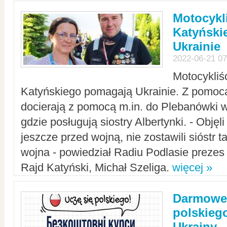
Motocykli
Katyński
Ukrainie
2022-06-21 07
Motocykliś
Katyńskiego pomagają Ukrainie. Z pomoc
docierają z pomocą m.in. do Plebanówki w
gdzie posługują siostry Albertynki. - Objęl
jeszcze przed wojną, nie zostawili sióstr 
wojna - powiedział Radiu Podlasie preze
Rajd Katyński, Michał Szeliga.
więcej »
Darmowe 
polskiego
Ukrainy