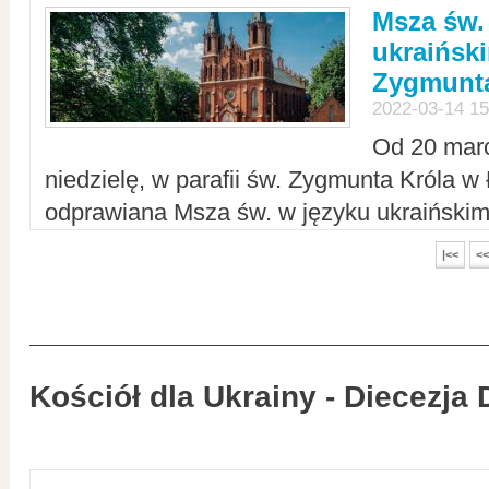
Msza św.
ukraiński
Zygmunta
2022-03-14 15
Od 20 mar
niedzielę, w parafii św. Zygmunta Króla w
odprawiana Msza św. w języku ukraiński
|<<
<<
Kościół dla Ukrainy - Diecezja