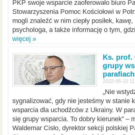
PKP swoje wsparcie zaoferowało biuro P
Stowarzyszenia Pomoc Kościołowi w Potr
mogli znaleźć w nim ciepły posiłek, kawę,
psychologa, a także informację o tym, gdzi
więcej »
Ks. prof.
grupy ws
parafiach
2022-05-10 11
„Nie wstyd
sygnalizować, gdy nie jesteśmy w stanie
wsparcia dla uchodźców z Ukrainy. W para
się grupy wsparcia. To dobry kierunek” – m
Waldemar Cisło, dyrektor sekcji polskiej 