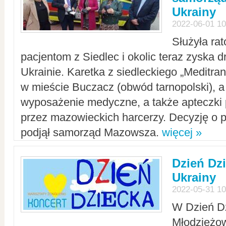
Ukrainy
2022-06-01 10
Służyła ra
pacjentom z Siedlec i okolic teraz zyska d
Ukrainie. Karetka z siedleckiego „Meditrans
w mieście Buczacz (obwód tarnopolski), a
wyposażenie medyczne, a także apteczki
przez mazowieckich harcerzy. Decyzję o 
podjął samorząd Mazowsza.
więcej »
Dzień Dz
Ukrainy
2022-05-31 10
W Dzień D
Młodzieżo