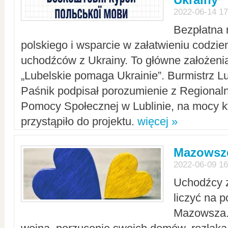
2022-06-14 17
Bezpłatna 
polskiego i wsparcie w załatwieniu codzi
uchodźców z Ukrainy. To główne założenia
„Lubelskie pomaga Ukrainie”. Burmistrz L
Paśnik podpisał porozumienie z Regiona
Pomocy Społecznej w Lublinie, na mocy k
przystąpiło do projektu.
więcej »
Mazowsze
2022-06-09 16
Uchodźcy 
liczyć na 
Mazowsza.