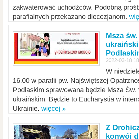
zakwaterować uchodźców. Podobną prośb
parafialnych przekazano diecezjanom.
wię
Msza św.
ukraińsk
Podlaski
2022-03-18 18
W niedziel
16.00 w parafii pw. Najświętszej Opatrzno
Podlaskim sprawowana będzie Msza Św. 
ukraińskim. Będzie to Eucharystia w intenc
Ukrainie.
więcej »
Z Drohic
konwój d