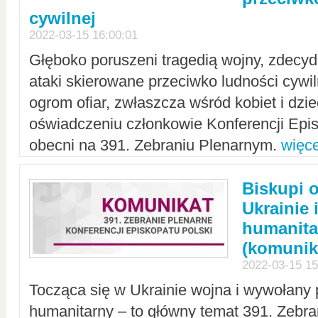
cywilnej
2022-03-15 16:00:01
Głęboko poruszeni tragedią wojny, zdecy
ataki skierowane przeciwko ludności cywi
ogrom ofiar, zwłaszcza wśród kobiet i dzie
oświadczeniu członkowie Konferencji Epis
obecni na 391. Zebraniu Plenarnym.
więce
Biskupi 
Ukrainie 
humanit
(komunik
2022-03-15 15
Tocząca się w Ukrainie wojna i wywołany 
humanitarny – to główny temat 391. Zebr