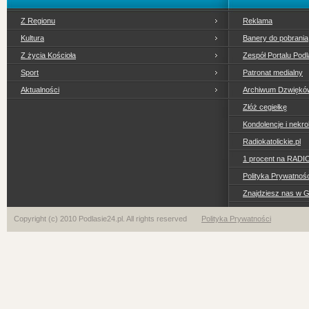
Z Regionu
Reklama
Kultura
Banery do pobrania
Z życia Kościoła
Zespół Portalu Podl
Sport
Patronat medialny
Aktualności
Archiwum Dzwiękó
Złóż cegiełkę
Kondolencje i nekro
Radiokatolickie.pl
1 procent na RADI
Polityka Prywatno
Znajdziesz nas w 
Copyright (c) 2010 Podlasie24.pl. All rights reserved
Polityka Prywatności