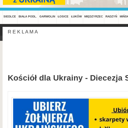
SIEDLCE
BIAŁA PODL.
GARWOLIN
ŁOSICE
ŁUKÓW
MIĘDZYRZEC
RADZYŃ
MIŃS
R E K L A M A
Kościół dla Ukrainy - Diecezja 