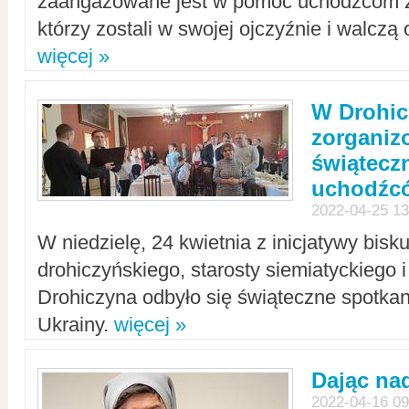
zaangażowane jest w pomoc uchodźcom z 
którzy zostali w swojej ojczyźnie i walczą 
więcej »
W Drohic
zorgani
świątecz
uchodźc
2022-04-25 13
W niedzielę, 24 kwietnia z inicjatywy bisk
drohiczyńskiego, starosty siemiatyckiego i
Drohiczyna odbyło się świąteczne spotka
Ukrainy.
więcej »
Dając nad
2022-04-16 09