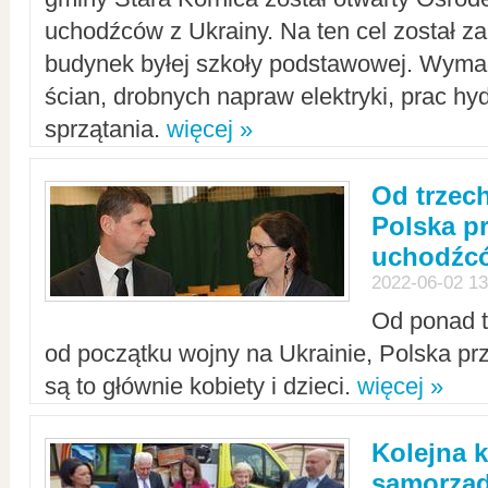
uchodźców z Ukrainy. Na ten cel został 
budynek byłej szkoły podstawowej. Wyma
ścian, drobnych napraw elektryki, prac hy
sprzątania.
więcej »
Od trzec
Polska p
uchodźcó
2022-06-02 13
Od ponad tr
od początku wojny na Ukrainie, Polska p
są to głównie kobiety i dzieci.
więcej »
Kolejna k
samorząd