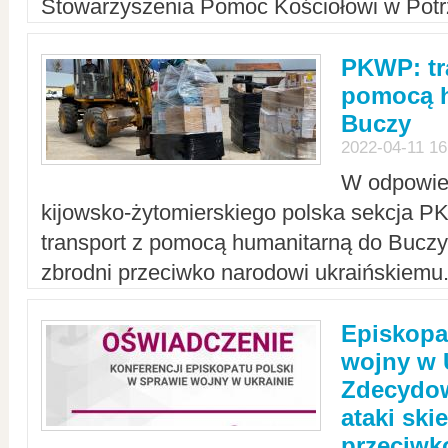
Stowarzyszenia Pomoc Kościołowi w Potr
PKWP: tr
pomocą h
Buczy
2022-04-11 16
W odpowied
kijowsko-żytomierskiego polska sekcja 
transport z pomocą humanitarną do Buczy,
zbrodni przeciwko narodowi ukraińskiemu
Episkopa
wojny w 
Zdecydow
ataki sk
przeciwk