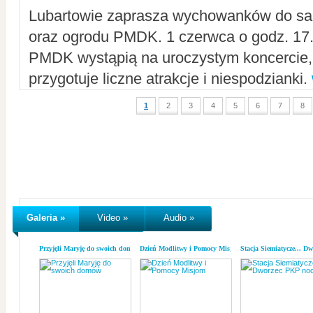
Lubartowie zaprasza wychowanków do sal
oraz ogrodu PMDK. 1 czerwca o godz. 17.0
PMDK wystąpią na uroczystym koncercie
przygotuje liczne atrakcje i niespodzianki.
1
2
3
4
5
6
7
8
Galeria »
Video »
Audio »
Przyjęli Maryję do swoich domów
Dzień Modlitwy i Pomocy Misjom
Stacja Siemiatycze... D