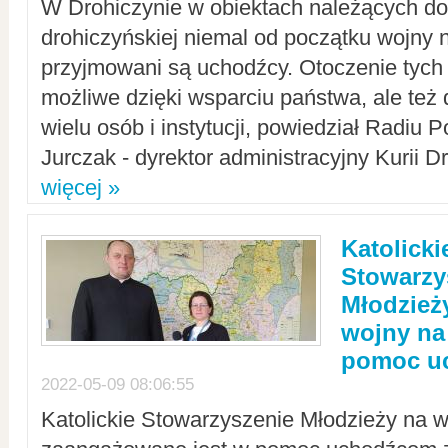
W Drohiczynie w obiektach należących do 
drohiczyńskiej niemal od początku wojny 
przyjmowani są uchodźcy. Otoczenie tych 
możliwe dzięki wsparciu państwa, ale też 
wielu osób i instytucji, powiedział Radiu P
Jurczak - dyrektor administracyjny Kurii D
więcej »
Katolicki
Stowarzy
Młodzież
wojny na 
pomoc u
2022-05-09 08:06:55
Katolickie Stowarzyszenie Młodzieży na w