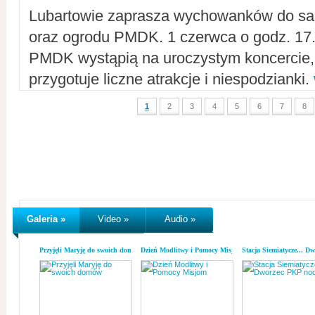
Lubartowie zaprasza wychowanków do sal
oraz ogrodu PMDK. 1 czerwca o godz. 17.0
PMDK wystąpią na uroczystym koncercie
przygotuje liczne atrakcje i niespodzianki.
1
2
3
4
5
6
7
8
Galeria »
Video »
Audio »
Przyjęli Maryję do swoich domów
Dzień Modlitwy i Pomocy Misjom
Stacja Siemiatycze... D