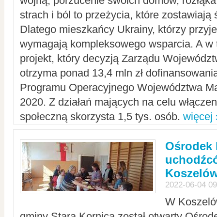
wojną, porzucenie swoich domów, rozłąka 
strach i ból to przeżycia, które zostawiają 
Dlatego mieszkańcy Ukrainy, którzy przyje
wymagają kompleksowego wsparcia. A w
projekt, który decyzją Zarządu Wojewód
otrzyma ponad 13,4 mln zł dofinansowani
Programu Operacyjnego Województwa Ma
2020. Z działań mających na celu włączeni
społeczną skorzysta 1,5 tys. osób.
więcej 
Ośrodek 
uchodźcó
Koszeló
2022-06-04 09
W Koszelów
gminy Stara Kornica został otwarty Ośro