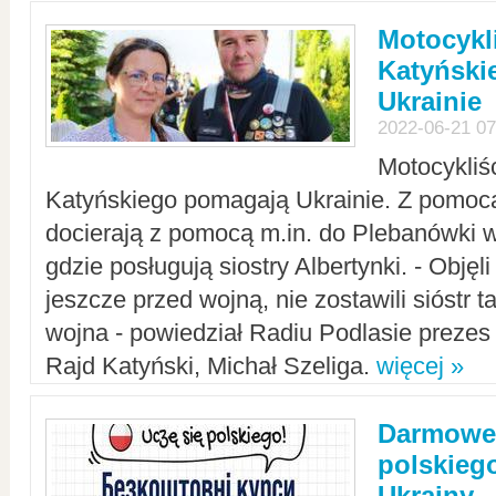
Motocykli
Katyński
Ukrainie
2022-06-21 07
Motocykliś
Katyńskiego pomagają Ukrainie. Z pomoc
docierają z pomocą m.in. do Plebanówki w
gdzie posługują siostry Albertynki. - Objęl
jeszcze przed wojną, nie zostawili sióstr 
wojna - powiedział Radiu Podlasie preze
Rajd Katyński, Michał Szeliga.
więcej »
Darmowe 
polskiego
Ukrainy