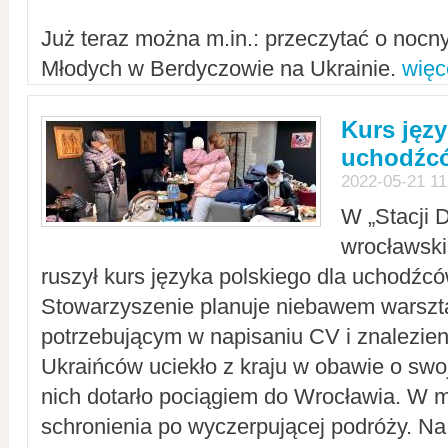
Już teraz można m.in.: przeczytać o noc
Młodych w Berdyczowie na Ukrainie.
więc
Kurs języ
uchodźcó
2022-05-21 11
W „Stacji D
wrocławsk
ruszył kurs języka polskiego dla uchodźcó
Stowarzyszenie planuje niebawem warszt
potrzebującym w napisaniu CV i znalezieni
Ukraińców uciekło z kraju w obawie o swoj
nich dotarło pociągiem do Wrocławia. W m
schronienia po wyczerpującej podróży. 