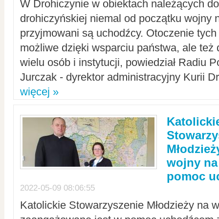
W Drohiczynie w obiektach należących do 
drohiczyńskiej niemal od początku wojny 
przyjmowani są uchodźcy. Otoczenie tych 
możliwe dzięki wsparciu państwa, ale też 
wielu osób i instytucji, powiedział Radiu P
Jurczak - dyrektor administracyjny Kurii D
więcej »
Katolicki
Stowarzy
Młodzież
wojny na 
pomoc u
2022-05-09 08:06:55
Katolickie Stowarzyszenie Młodzieży na w