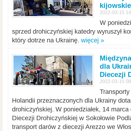
kijowskie
2022-03-15 14
W poniedzi
sprzed drohiczyńskiej katedry wyruszył k
który dotrze na Ukrainę.
więcej »
Międzyn
dla Ukra
Diecezji 
2022-03-15 08
Transporty
Holandii przeznaczonych dla Ukrainy dotar
drohiczyńskiej. W poniedziałek, 14 marca 
Diecezji Drohiczyńskiej w Sokołowie Pod
transport darów z diecezji Arezzo we Wło