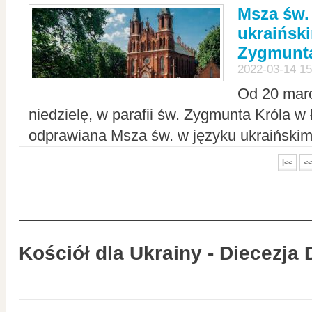
Msza św.
ukraiński
Zygmunta
2022-03-14 15
Od 20 mar
niedzielę, w parafii św. Zygmunta Króla w
odprawiana Msza św. w języku ukraiński
|<<
<<
Kościół dla Ukrainy - Diecezja