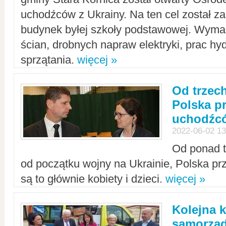
uchodźców z Ukrainy. Na ten cel został 
budynek byłej szkoły podstawowej. Wyma
ścian, drobnych napraw elektryki, prac hy
sprzątania.
więcej »
Od trzec
Polska p
uchodźcó
2022-06-02 13
Od ponad tr
od początku wojny na Ukrainie, Polska p
są to głównie kobiety i dzieci.
więcej »
Kolejna k
samorząd