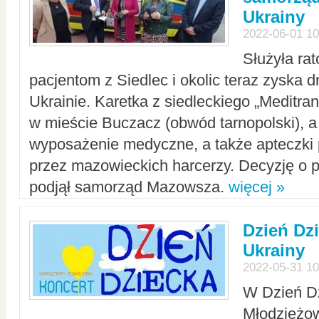
Ukrainy
2022-06-01 10
Służyła ra
pacjentom z Siedlec i okolic teraz zyska d
Ukrainie. Karetka z siedleckiego „Meditrans
w mieście Buczacz (obwód tarnopolski), a
wyposażenie medyczne, a także apteczki
przez mazowieckich harcerzy. Decyzję o 
podjął samorząd Mazowsza.
więcej »
Dzień Dz
Ukrainy
2022-05-31 10
W Dzień D
Młodzieżo