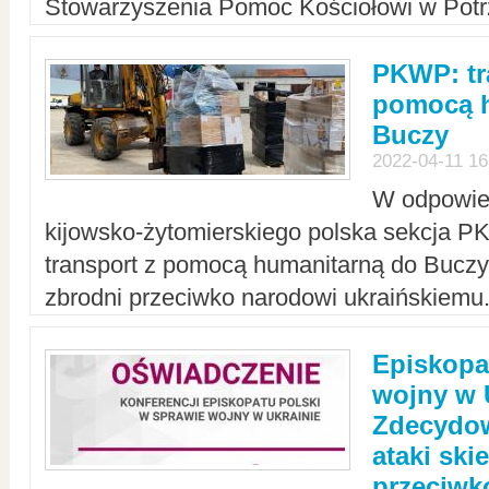
Stowarzyszenia Pomoc Kościołowi w Potr
PKWP: tr
pomocą h
Buczy
2022-04-11 16
W odpowied
kijowsko-żytomierskiego polska sekcja 
transport z pomocą humanitarną do Buczy,
zbrodni przeciwko narodowi ukraińskiemu
Episkopa
wojny w 
Zdecydow
ataki sk
przeciwk