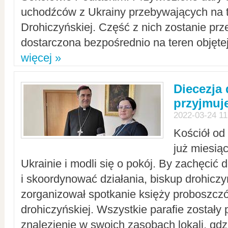
uchodźców z Ukrainy przebywających na t
Drohiczyńskiej. Część z nich zostanie pr
dostarczona bezpośrednio na teren objęte
więcej »
Diecezja
przyjmuj
2022-03-24 11
Kościół od
już miesią
Ukrainie i modli się o pokój. By zachęcić
i skoordynować działania, biskup drohicz
zorganizował spotkanie księży proboszczó
drohiczyńskiej. Wszystkie parafie zostały
znalezienie w swoich zasobach lokali, gd