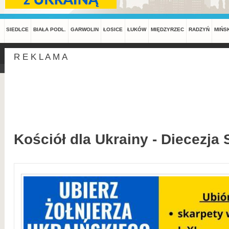
SIEDLCE
BIAŁA PODL.
GARWOLIN
ŁOSICE
ŁUKÓW
MIĘDZYRZEC
RADZYŃ
MIŃS
R E K L A M A
Kościół dla Ukrainy - Diecezja 