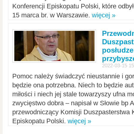
Konferencji Episkopatu Polski, które odbył
15 marca br. w Warszawie.
więcej »
Przewodn
Duszpast
posłudze
przybys
2022-03-15 15
Pomoc należy świadczyć nieustannie i gorl
będzie ona potrzebna. Niech to będzie au
miłości i niech jej stale towarzyszy ufna m
zwycięstwo dobra – napisał w Słowie bp A
przewodniczący Komisji Duszpasterstwa K
Episkopatu Polski.
więcej »