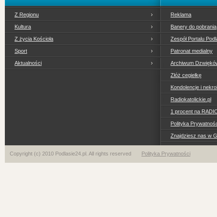
Z Regionu
Reklama
Kultura
Banery do pobrania
Z życia Kościoła
Zespół Portalu Podl
Sport
Patronat medialny
Aktualności
Archiwum Dzwiękó
Złóż cegiełkę
Kondolencje i nekro
Radiokatolickie.pl
1 procent na RADI
Polityka Prywatno
Znajdziesz nas w 
Copyright (c) 2010 Podlasie24.pl. All rights reserved
Polityka Prywatności