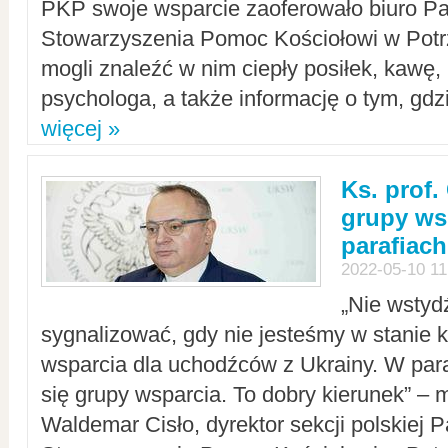
PKP swoje wsparcie zaoferowało biuro P
Stowarzyszenia Pomoc Kościołowi w Potr
mogli znaleźć w nim ciepły posiłek, kawę,
psychologa, a także informację o tym, gdzi
więcej »
Ks. prof.
grupy ws
parafiach
2022-05-10 11
„Nie wstyd
sygnalizować, gdy nie jesteśmy w stanie
wsparcia dla uchodźców z Ukrainy. W para
się grupy wsparcia. To dobry kierunek” – m
Waldemar Cisło, dyrektor sekcji polskiej 