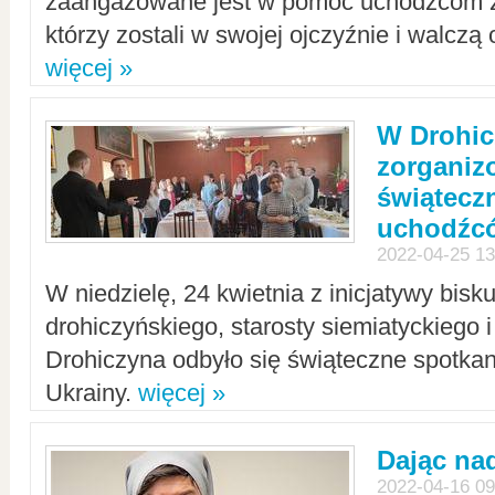
zaangażowane jest w pomoc uchodźcom z 
którzy zostali w swojej ojczyźnie i walczą 
więcej »
W Drohic
zorgani
świątecz
uchodźc
2022-04-25 13
W niedzielę, 24 kwietnia z inicjatywy bisk
drohiczyńskiego, starosty siemiatyckiego i
Drohiczyna odbyło się świąteczne spotka
Ukrainy.
więcej »
Dając nad
2022-04-16 09