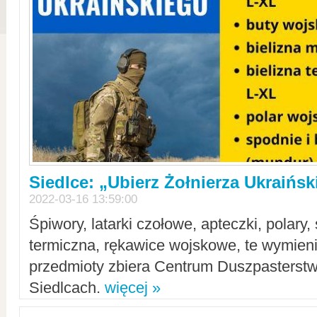
Siedlce: „Ubierz Żołnierza Ukraińs
2022-03-16 13:59:00
Śpiwory, latarki czołowe, apteczki, polary, 
termiczna, rękawice wojskowe, te wymieni
przedmioty zbiera Centrum Duszpasterst
Siedlcach.
więcej »