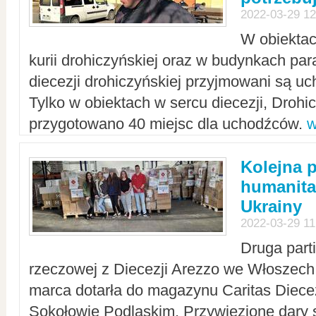
2022-03-29 12
W obiektac
kurii drohiczyńskiej oraz w budynkach para
diecezji drohiczyńskiej przyjmowani są uc
Tylko w obiektach w sercu diecezji, Drohi
przygotowano 40 miejsc dla uchodźców.
w
Kolejna 
humanita
Ukrainy
2022-03-29 11
Druga part
rzeczowej z Diecezji Arezzo we Włoszech 
marca dotarła do magazynu Caritas Diecez
Sokołowie Podlaskim. Przywiezione dary 