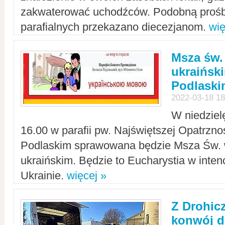
zakwaterować uchodźców. Podobną prośb
parafialnych przekazano diecezjanom.
wię
Msza św.
ukraińsk
Podlaski
2022-03-18 18
W niedziel
16.00 w parafii pw. Najświętszej Opatrzno
Podlaskim sprawowana będzie Msza Św. 
ukraińskim. Będzie to Eucharystia w intenc
Ukrainie.
więcej »
Z Drohic
konwój d