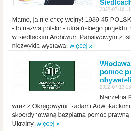
Siedlcac
2022-07-16 11
Mamo, ja nie chcę wojny! 1939-45 POLS
- to nazwa polsko - ukraińskiego projektu
w siedleckim Archiwum Państwowym zosta
niezwykła wystawa.
więcej »
Włodawa:
pomoc pr
obywatel
2022-07-13 15
Naczelna 
wraz z Okręgowymi Radami Adwokackimi 
skoordynowaną bezpłatną pomoc prawną d
Ukrainy.
więcej »