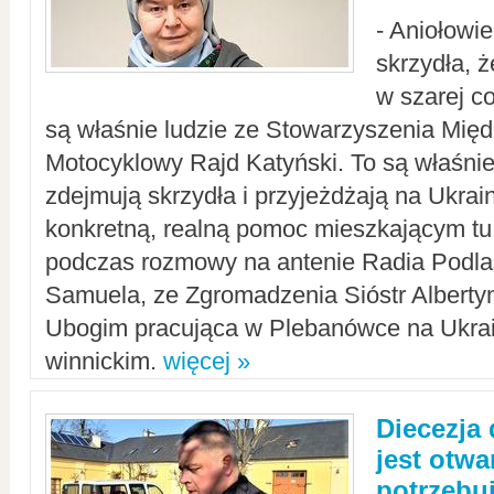
- Aniołowi
skrzydła, 
w szarej c
są właśnie ludzie ze Stowarzyszenia Mi
Motocyklowy Rajd Katyński. To są właśnie 
zdejmują skrzydła i przyjeżdżają na Ukrai
konkretną, realną pomoc mieszkającym tu
podczas rozmowy na antenie Radia Podlas
Samuela, ze Zgromadzenia Sióstr Alberty
Ubogim pracująca w Plebanówce na Ukrai
winnickim.
więcej »
Diecezja
jest otwa
potrzebu