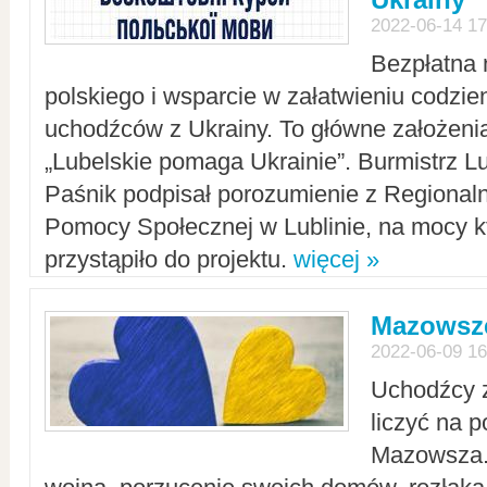
2022-06-14 17
Bezpłatna 
polskiego i wsparcie w załatwieniu codzi
uchodźców z Ukrainy. To główne założenia
„Lubelskie pomaga Ukrainie”. Burmistrz L
Paśnik podpisał porozumienie z Regiona
Pomocy Społecznej w Lublinie, na mocy k
przystąpiło do projektu.
więcej »
Mazowsze
2022-06-09 16
Uchodźcy 
liczyć na 
Mazowsza.