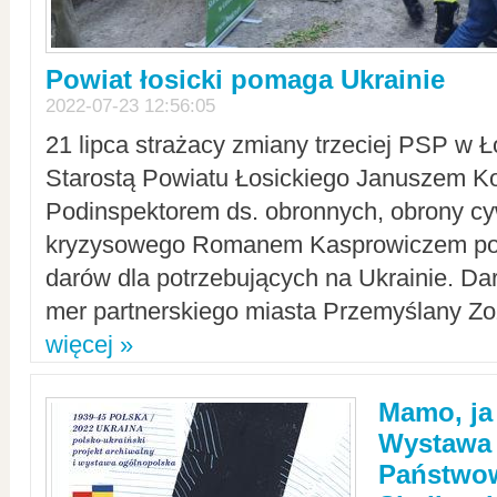
Powiat łosicki pomaga Ukrainie
2022-07-23 12:56:05
21 lipca strażacy zmiany trzeciej PSP w 
Starostą Powiatu Łosickiego Januszem Ko
Podinspektorem ds. obronnych, obrony cyw
kryzysowego Romanem Kasprowiczem po
darów dla potrzebujących na Ukrainie. Dar
mer partnerskiego miasta Przemyślany Zo
więcej »
Mamo, ja
Wystawa
Państwo