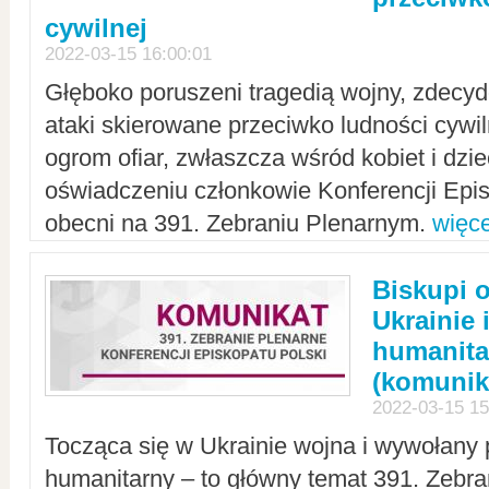
cywilnej
2022-03-15 16:00:01
Głęboko poruszeni tragedią wojny, zdecy
ataki skierowane przeciwko ludności cywi
ogrom ofiar, zwłaszcza wśród kobiet i dzie
oświadczeniu członkowie Konferencji Epis
obecni na 391. Zebraniu Plenarnym.
więce
Biskupi 
Ukrainie 
humanit
(komunik
2022-03-15 15
Tocząca się w Ukrainie wojna i wywołany 
humanitarny – to główny temat 391. Zebr