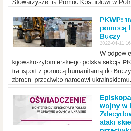
Stowarzyszenia Pomoc Kościołowi w Potr
PKWP: tr
pomocą h
Buczy
2022-04-11 16
W odpowied
kijowsko-żytomierskiego polska sekcja 
transport z pomocą humanitarną do Buczy,
zbrodni przeciwko narodowi ukraińskiemu
Episkopa
wojny w 
Zdecydow
ataki sk
przeciwk