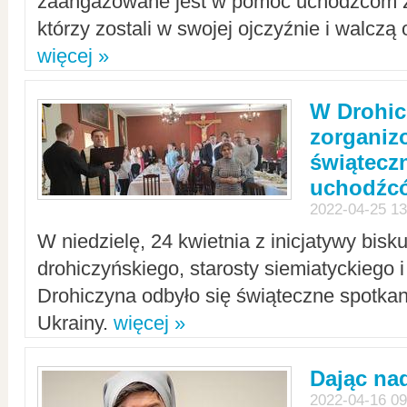
zaangażowane jest w pomoc uchodźcom z 
którzy zostali w swojej ojczyźnie i walczą 
więcej »
W Drohic
zorgani
świątecz
uchodźc
2022-04-25 13
W niedzielę, 24 kwietnia z inicjatywy bisk
drohiczyńskiego, starosty siemiatyckiego i
Drohiczyna odbyło się świąteczne spotka
Ukrainy.
więcej »
Dając nad
2022-04-16 09