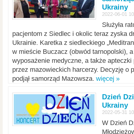
Ukrainy
2022-06-01 10
Służyła ra
pacjentom z Siedlec i okolic teraz zyska d
Ukrainie. Karetka z siedleckiego „Meditrans
w mieście Buczacz (obwód tarnopolski), a
wyposażenie medyczne, a także apteczki
przez mazowieckich harcerzy. Decyzję o 
podjął samorząd Mazowsza.
więcej »
Dzień Dz
Ukrainy
2022-05-31 10
W Dzień D
Młodzieżo