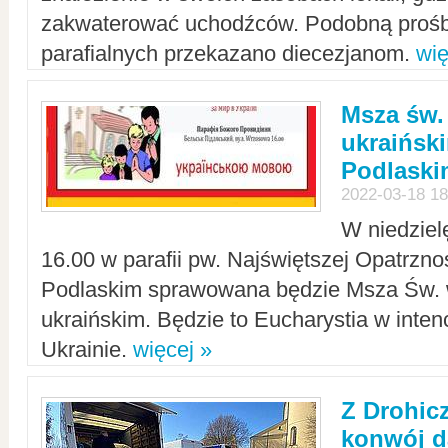
zakwaterować uchodźców. Podobną prośb
parafialnych przekazano diecezjanom.
wię
Msza św.
ukraińsk
Podlaski
2022-03-18 18
W niedziel
16.00 w parafii pw. Najświętszej Opatrzno
Podlaskim sprawowana będzie Msza Św. 
ukraińskim. Będzie to Eucharystia w intenc
Ukrainie.
więcej »
Z Drohic
konwój d