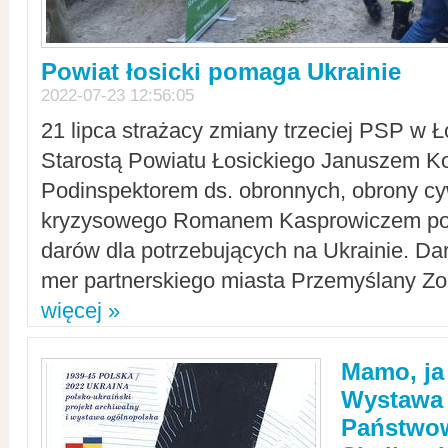
Powiat łosicki pomaga Ukrainie
2022-07-23 12:56:05
21 lipca strażacy zmiany trzeciej PSP w 
Starostą Powiatu Łosickiego Januszem Ko
Podinspektorem ds. obronnych, obrony cyw
kryzysowego Romanem Kasprowiczem po
darów dla potrzebujących na Ukrainie. Dar
mer partnerskiego miasta Przemyślany Zo
więcej »
Mamo, ja
Wystawa
Państwo