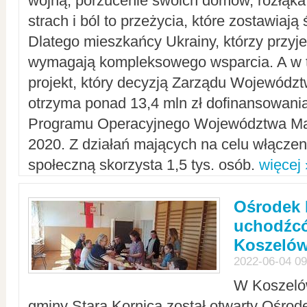
wojną, porzucenie swoich domów, rozłąka 
strach i ból to przeżycia, które zostawiają 
Dlatego mieszkańcy Ukrainy, którzy przyje
wymagają kompleksowego wsparcia. A w
projekt, który decyzją Zarządu Wojewód
otrzyma ponad 13,4 mln zł dofinansowani
Programu Operacyjnego Województwa Ma
2020. Z działań mających na celu włączeni
społeczną skorzysta 1,5 tys. osób.
więcej 
Ośrodek 
uchodźcó
Koszeló
2022-06-04 09
W Koszelów
gminy Stara Kornica został otwarty Ośro