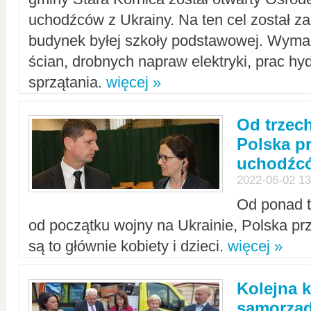
uchodźców z Ukrainy. Na ten cel został 
budynek byłej szkoły podstawowej. Wyma
ścian, drobnych napraw elektryki, prac hy
sprzątania.
więcej »
Od trzec
Polska p
uchodźcó
2022-06-02 13
Od ponad tr
od początku wojny na Ukrainie, Polska p
są to głównie kobiety i dzieci.
więcej »
Kolejna k
samorząd