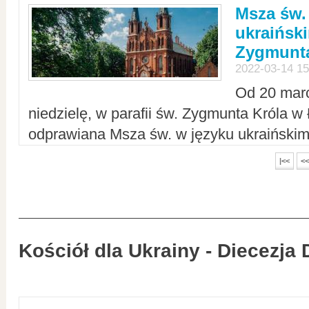
Msza św.
ukraiński
Zygmunta
2022-03-14 15
Od 20 mar
niedzielę, w parafii św. Zygmunta Króla w
odprawiana Msza św. w języku ukraiński
|<<
<<
Kościół dla Ukrainy - Diecezja