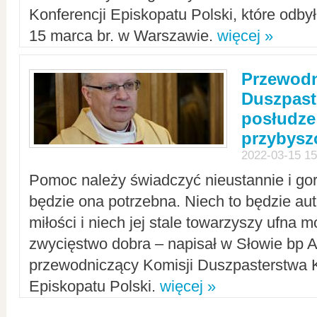
Konferencji Episkopatu Polski, które odbył
15 marca br. w Warszawie.
więcej »
Przewodn
Duszpast
posłudze
przybys
2022-03-15 15
Pomoc należy świadczyć nieustannie i gorl
będzie ona potrzebna. Niech to będzie au
miłości i niech jej stale towarzyszy ufna m
zwycięstwo dobra – napisał w Słowie bp A
przewodniczący Komisji Duszpasterstwa K
Episkopatu Polski.
więcej »