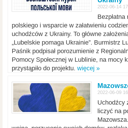
2022-06-14 17
Bezpłatna 
polskiego i wsparcie w załatwieniu codzi
uchodźców z Ukrainy. To główne założenia
„Lubelskie pomaga Ukrainie”. Burmistrz L
Paśnik podpisał porozumienie z Regiona
Pomocy Społecznej w Lublinie, na mocy k
przystąpiło do projektu.
więcej »
Mazowsze
2022-06-09 16
Uchodźcy 
liczyć na 
Mazowsza.