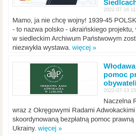
Siedlcac
2022-07-16 11
Mamo, ja nie chcę wojny! 1939-45 POLS
- to nazwa polsko - ukraińskiego projektu
w siedleckim Archiwum Państwowym zosta
niezwykła wystawa.
więcej »
Włodawa:
pomoc pr
obywatel
2022-07-13 15
Naczelna 
wraz z Okręgowymi Radami Adwokackimi 
skoordynowaną bezpłatną pomoc prawną d
Ukrainy.
więcej »