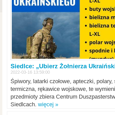
Siedlce: „Ubierz Żołnierza Ukraińs
2022-03-16 13:59:00
Śpiwory, latarki czołowe, apteczki, polary, 
termiczna, rękawice wojskowe, te wymieni
przedmioty zbiera Centrum Duszpasterst
Siedlcach.
więcej »