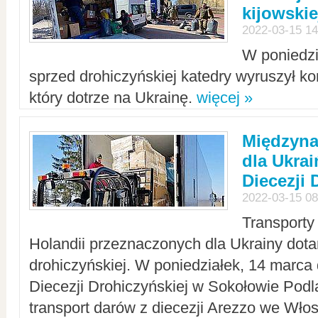
kijowskie
2022-03-15 14
W poniedzi
sprzed drohiczyńskiej katedry wyruszył k
który dotrze na Ukrainę.
więcej »
Międzyn
dla Ukra
Diecezji 
2022-03-15 08
Transporty
Holandii przeznaczonych dla Ukrainy dotar
drohiczyńskiej. W poniedziałek, 14 marca 
Diecezji Drohiczyńskiej w Sokołowie Pod
transport darów z diecezji Arezzo we Wło