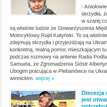
- Aniołowi
skrzydła, 
w szarej c
są właśnie ludzie ze Stowarzyszenia Mi
Motocyklowy Rajd Katyński. To są właśnie 
zdejmują skrzydła i przyjeżdżają na Ukrai
konkretną, realną pomoc mieszkającym tu
podczas rozmowy na antenie Radia Podlas
Samuela, ze Zgromadzenia Sióstr Alberty
Ubogim pracująca w Plebanówce na Ukrai
winnickim.
więcej »
Diecezja
jest otwa
potrzebu