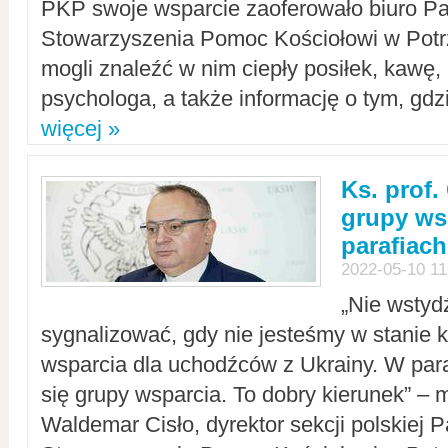
PKP swoje wsparcie zaoferowało biuro P
Stowarzyszenia Pomoc Kościołowi w Potr
mogli znaleźć w nim ciepły posiłek, kawę,
psychologa, a także informację o tym, gdzi
więcej »
Ks. prof.
grupy ws
parafiach
2022-05-10 11
„Nie wstyd
sygnalizować, gdy nie jesteśmy w stanie
wsparcia dla uchodźców z Ukrainy. W para
się grupy wsparcia. To dobry kierunek” – m
Waldemar Cisło, dyrektor sekcji polskiej 