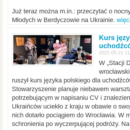
Już teraz można m.in.: przeczytać o noc
Młodych w Berdyczowie na Ukrainie.
więc
Kurs języ
uchodźcó
2022-05-21 11
W „Stacji D
wrocławsk
ruszył kurs języka polskiego dla uchodźcó
Stowarzyszenie planuje niebawem warszt
potrzebującym w napisaniu CV i znalezieni
Ukraińców uciekło z kraju w obawie o swoj
nich dotarło pociągiem do Wrocławia. W m
schronienia po wyczerpującej podróży. 