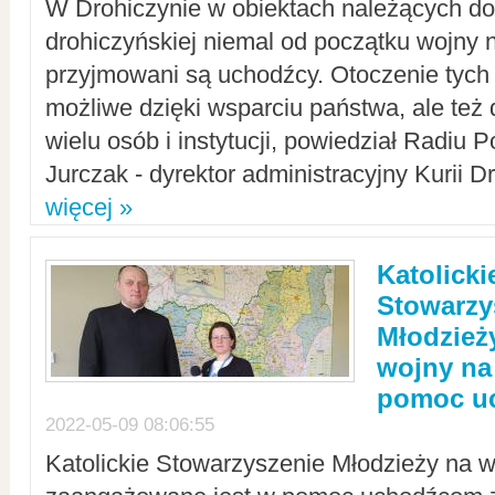
W Drohiczynie w obiektach należących do 
drohiczyńskiej niemal od początku wojny 
przyjmowani są uchodźcy. Otoczenie tych 
możliwe dzięki wsparciu państwa, ale też 
wielu osób i instytucji, powiedział Radiu P
Jurczak - dyrektor administracyjny Kurii D
więcej »
Katolicki
Stowarzy
Młodzież
wojny na 
pomoc u
2022-05-09 08:06:55
Katolickie Stowarzyszenie Młodzieży na w