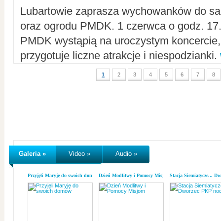
Lubartowie zaprasza wychowanków do sal
oraz ogrodu PMDK. 1 czerwca o godz. 17.0
PMDK wystąpią na uroczystym koncercie
przygotuje liczne atrakcje i niespodzianki.
1
2
3
4
5
6
7
8
Galeria »
Video »
Audio »
Przyjęli Maryję do swoich domów
Dzień Modlitwy i Pomocy Misjom
Stacja Siemiatycze... D