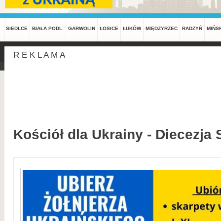
SIEDLCE
BIAŁA PODL.
GARWOLIN
ŁOSICE
ŁUKÓW
MIĘDZYRZEC
RADZYŃ
MIŃS
R E K L A M A
Kościół dla Ukrainy - Diecezja 