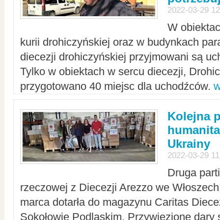
2022-03-29 12
W obiektac
kurii drohiczyńskiej oraz w budynkach para
diecezji drohiczyńskiej przyjmowani są uc
Tylko w obiektach w sercu diecezji, Drohi
przygotowano 40 miejsc dla uchodźców.
w
Kolejna 
humanita
Ukrainy
2022-03-29 11
Druga part
rzeczowej z Diecezji Arezzo we Włoszech 
marca dotarła do magazynu Caritas Diecez
Sokołowie Podlaskim. Przywiezione dary 