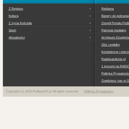
Z Regionu
Reklama
Kultura
Banery do pobrania
Z życia Kościoła
Zespół Portalu Podl
Sport
Patronat medialny
Aktualności
Archiwum Dzwiękó
Złóż cegiełkę
Kondolencje i nekro
Radiokatolickie.pl
1 procent na RADI
Polityka Prywatno
Znajdziesz nas w 
Copyright (c) 2010 Podlasie24.pl. All rights reserved
Polityka Prywatności