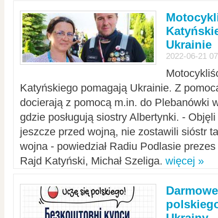
Motocykli
Katyński
Ukrainie
2022-06-21 07
Motocykliś
Katyńskiego pomagają Ukrainie. Z pomoc
docierają z pomocą m.in. do Plebanówki w
gdzie posługują siostry Albertynki. - Objęl
jeszcze przed wojną, nie zostawili sióstr 
wojna - powiedział Radiu Podlasie preze
Rajd Katyński, Michał Szeliga.
więcej »
Darmowe 
polskiego
Ukrainy