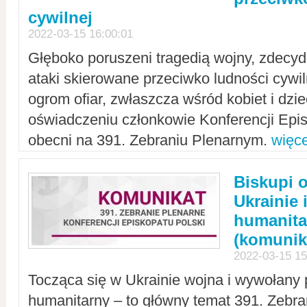
cywilnej
2022-03-15 16:00:01
Głęboko poruszeni tragedią wojny, zdecy
ataki skierowane przeciwko ludności cywi
ogrom ofiar, zwłaszcza wśród kobiet i dzie
oświadczeniu członkowie Konferencji Epis
obecni na 391. Zebraniu Plenarnym.
więce
Biskupi 
Ukrainie 
humanit
(komunik
2022-03-15 15
Tocząca się w Ukrainie wojna i wywołany 
humanitarny – to główny temat 391. Zebr