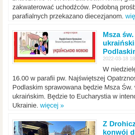
zakwaterować uchodźców. Podobną prośb
parafialnych przekazano diecezjanom.
wię
Msza św.
ukraińsk
Podlaski
2022-03-18 18
W niedziel
16.00 w parafii pw. Najświętszej Opatrzno
Podlaskim sprawowana będzie Msza Św. 
ukraińskim. Będzie to Eucharystia w intenc
Ukrainie.
więcej »
Z Drohic
konwój d