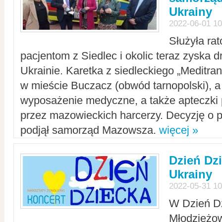
Ukrainy
2022-06-01 10
Służyła ra
pacjentom z Siedlec i okolic teraz zyska d
Ukrainie. Karetka z siedleckiego „Meditrans
w mieście Buczacz (obwód tarnopolski), a
wyposażenie medyczne, a także apteczki
przez mazowieckich harcerzy. Decyzję o 
podjął samorząd Mazowsza.
więcej »
Dzień Dz
Ukrainy
2022-05-31 10
W Dzień D
Młodzieżo