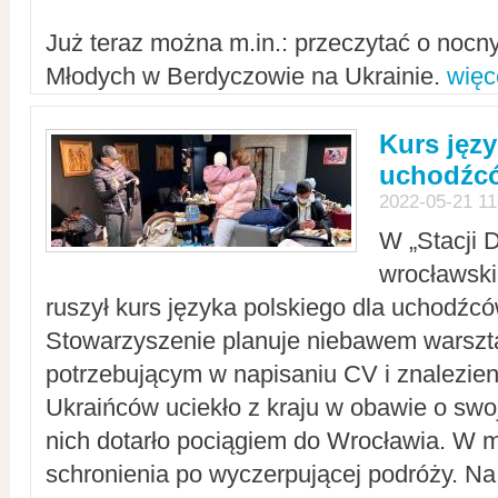
Już teraz można m.in.: przeczytać o noc
Młodych w Berdyczowie na Ukrainie.
więc
Kurs języ
uchodźcó
2022-05-21 11
W „Stacji D
wrocławsk
ruszył kurs języka polskiego dla uchodźcó
Stowarzyszenie planuje niebawem warszt
potrzebującym w napisaniu CV i znalezieni
Ukraińców uciekło z kraju w obawie o swoj
nich dotarło pociągiem do Wrocławia. W m
schronienia po wyczerpującej podróży. 