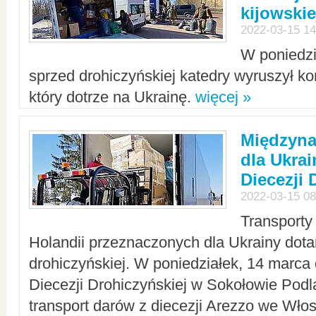
kijowskie
2022-03-15 14
W poniedzi
sprzed drohiczyńskiej katedry wyruszył k
który dotrze na Ukrainę.
więcej »
Międzyn
dla Ukra
Diecezji 
2022-03-15 08
Transporty
Holandii przeznaczonych dla Ukrainy dotar
drohiczyńskiej. W poniedziałek, 14 marca 
Diecezji Drohiczyńskiej w Sokołowie Pod
transport darów z diecezji Arezzo we Wło