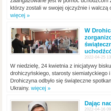
zaangażowane jest w pomoc uchodźcom z 
którzy zostali w swojej ojczyźnie i walczą 
więcej »
W Drohic
zorgani
świątecz
uchodźc
2022-04-25 13
W niedzielę, 24 kwietnia z inicjatywy bisk
drohiczyńskiego, starosty siemiatyckiego i
Drohiczyna odbyło się świąteczne spotka
Ukrainy.
więcej »
Dając nad
2022-04-16 09