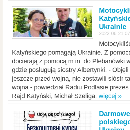
Motocykli
Katyński
Ukrainie
2022-06-21 07
Motocykliś
Katyńskiego pomagają Ukrainie. Z pomoc
docierają z pomocą m.in. do Plebanówki w
gdzie posługują siostry Albertynki. - Objęl
jeszcze przed wojną, nie zostawili sióstr 
wojna - powiedział Radiu Podlasie preze
Rajd Katyński, Michał Szeliga.
więcej »
Darmowe 
polskiego
Ukrainy