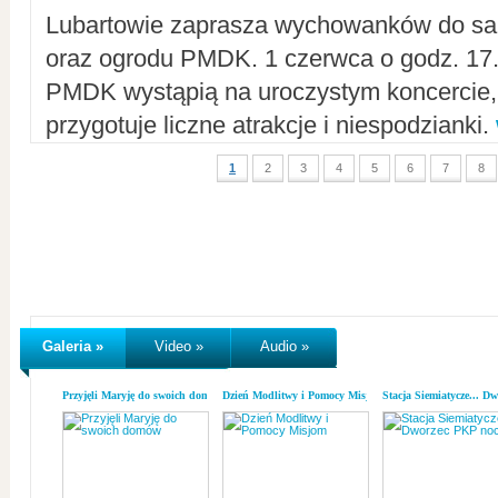
Lubartowie zaprasza wychowanków do sal
oraz ogrodu PMDK. 1 czerwca o godz. 17.0
PMDK wystąpią na uroczystym koncercie
przygotuje liczne atrakcje i niespodzianki.
1
2
3
4
5
6
7
8
Galeria »
Video »
Audio »
Przyjęli Maryję do swoich domów
Dzień Modlitwy i Pomocy Misjom
Stacja Siemiatycze... D