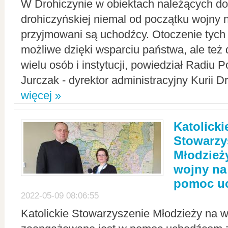
W Drohiczynie w obiektach należących do 
drohiczyńskiej niemal od początku wojny 
przyjmowani są uchodźcy. Otoczenie tych 
możliwe dzięki wsparciu państwa, ale też 
wielu osób i instytucji, powiedział Radiu P
Jurczak - dyrektor administracyjny Kurii D
więcej »
Katolicki
Stowarzy
Młodzież
wojny na 
pomoc u
2022-05-09 08:06:55
Katolickie Stowarzyszenie Młodzieży na w