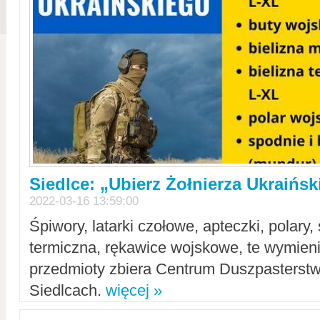
Siedlce: „Ubierz Żołnierza Ukraińs
2022-03-16 13:59:00
Śpiwory, latarki czołowe, apteczki, polary, 
termiczna, rękawice wojskowe, te wymieni
przedmioty zbiera Centrum Duszpasterst
Siedlcach.
więcej »