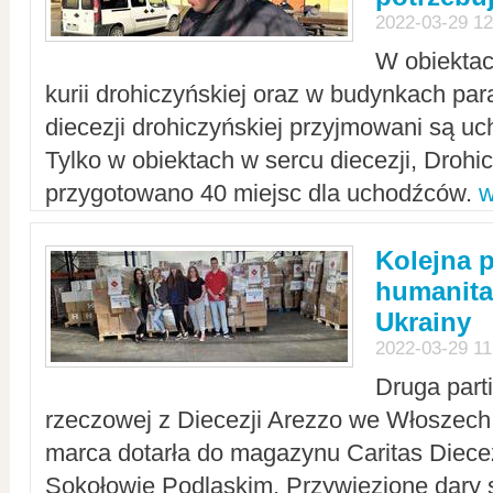
2022-03-29 12
W obiektac
kurii drohiczyńskiej oraz w budynkach para
diecezji drohiczyńskiej przyjmowani są uc
Tylko w obiektach w sercu diecezji, Drohi
przygotowano 40 miejsc dla uchodźców.
w
Kolejna 
humanita
Ukrainy
2022-03-29 11
Druga part
rzeczowej z Diecezji Arezzo we Włoszech 
marca dotarła do magazynu Caritas Diecez
Sokołowie Podlaskim. Przywiezione dary 