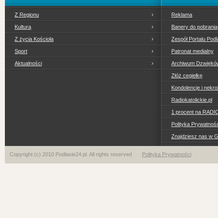
Z Regionu
Reklama
Kultura
Banery do pobrania
Z życia Kościoła
Zespół Portalu Podl
Sport
Patronat medialny
Aktualności
Archiwum Dzwiękó
Złóż cegiełkę
Kondolencje i nekro
Radiokatolickie.pl
1 procent na RADI
Polityka Prywatno
Znajdziesz nas w 
Copyright (c) 2010 Podlasie24.pl. All rights reserved
Polityka Prywatności