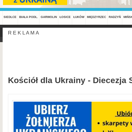
SIEDLCE
BIAŁA PODL.
GARWOLIN
ŁOSICE
ŁUKÓW
MIĘDZYRZEC
RADZYŃ
MIŃS
R E K L A M A
Kościół dla Ukrainy - Diecezja 