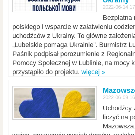
2022-06-14 17
Bezpłatna 
polskiego i wsparcie w załatwieniu codzi
uchodźców z Ukrainy. To główne założenia
„Lubelskie pomaga Ukrainie”. Burmistrz L
Paśnik podpisał porozumienie z Regiona
Pomocy Społecznej w Lublinie, na mocy k
przystąpiło do projektu.
więcej »
Mazowsze
2022-06-09 16
Uchodźcy 
liczyć na 
Mazowsza.