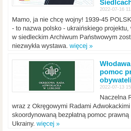
Siedlcac
2022-07-16 11
Mamo, ja nie chcę wojny! 1939-45 POLS
- to nazwa polsko - ukraińskiego projektu
w siedleckim Archiwum Państwowym zosta
niezwykła wystawa.
więcej »
Włodawa:
pomoc pr
obywatel
2022-07-13 15
Naczelna 
wraz z Okręgowymi Radami Adwokackimi 
skoordynowaną bezpłatną pomoc prawną d
Ukrainy.
więcej »