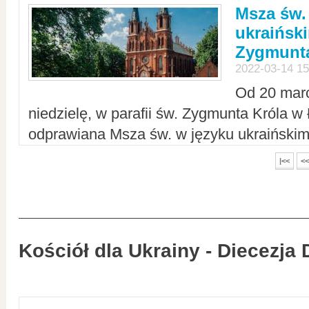
Msza św.
ukraiński
Zygmunta
2022-03-14 15
Od 20 mar
niedzielę, w parafii św. Zygmunta Króla w
odprawiana Msza św. w języku ukraiński
|<<
<<
Kościół dla Ukrainy - Diecezja