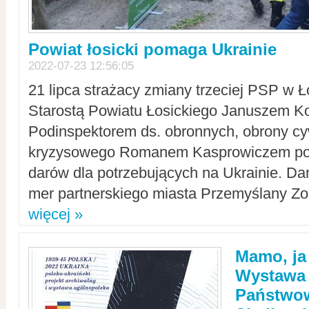
Powiat łosicki pomaga Ukrainie
2022-07-23 12:56:05
21 lipca strażacy zmiany trzeciej PSP w 
Starostą Powiatu Łosickiego Januszem Ko
Podinspektorem ds. obronnych, obrony cyw
kryzysowego Romanem Kasprowiczem po
darów dla potrzebujących na Ukrainie. Dar
mer partnerskiego miasta Przemyślany Zo
więcej »
Mamo, ja
Wystawa
Państwo