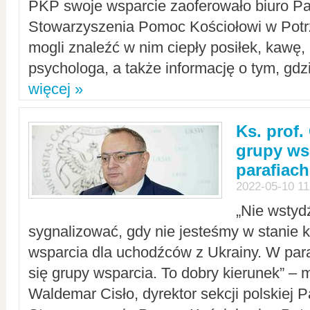
PKP swoje wsparcie zaoferowało biuro P
Stowarzyszenia Pomoc Kościołowi w Potr
mogli znaleźć w nim ciepły posiłek, kawę,
psychologa, a także informację o tym, gdzi
więcej »
Ks. prof.
grupy ws
parafiach
2022-05-10 11
„Nie wstyd
sygnalizować, gdy nie jesteśmy w stanie
wsparcia dla uchodźców z Ukrainy. W para
się grupy wsparcia. To dobry kierunek” – m
Waldemar Cisło, dyrektor sekcji polskiej 