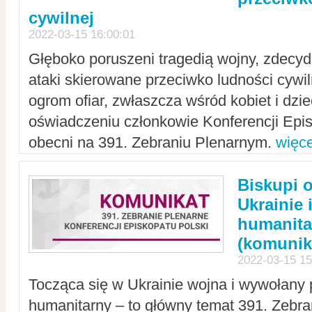
cywilnej
2022-03-15 16:00:01
Głęboko poruszeni tragedią wojny, zdecy
ataki skierowane przeciwko ludności cywi
ogrom ofiar, zwłaszcza wśród kobiet i dzie
oświadczeniu członkowie Konferencji Epis
obecni na 391. Zebraniu Plenarnym.
więce
Biskupi 
Ukrainie 
humanit
(komunik
2022-03-15 15
Tocząca się w Ukrainie wojna i wywołany 
humanitarny – to główny temat 391. Zebr