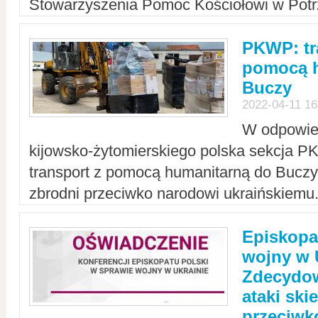
Stowarzyszenia Pomoc Kościołowi w Potr
PKWP: tr
pomocą h
Buczy
2022-04-11 16
W odpowied
kijowsko-żytomierskiego polska sekcja 
transport z pomocą humanitarną do Buczy,
zbrodni przeciwko narodowi ukraińskiemu
Episkopa
wojny w 
Zdecydow
ataki sk
przeciwk