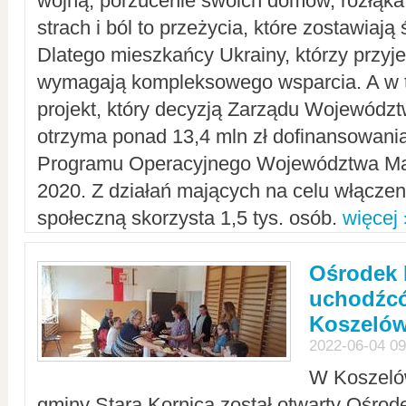
wojną, porzucenie swoich domów, rozłąka 
strach i ból to przeżycia, które zostawiają 
Dlatego mieszkańcy Ukrainy, którzy przyje
wymagają kompleksowego wsparcia. A w
projekt, który decyzją Zarządu Wojewód
otrzyma ponad 13,4 mln zł dofinansowani
Programu Operacyjnego Województwa Ma
2020. Z działań mających na celu włączeni
społeczną skorzysta 1,5 tys. osób.
więcej 
Ośrodek 
uchodźcó
Koszeló
2022-06-04 09
W Koszelów
gminy Stara Kornica został otwarty Ośro