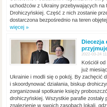
uchodźców z Ukrainy przebywających na t
Drohiczyńskiej. Część z nich zostanie pr
dostarczona bezpośrednio na teren objęte
więcej »
Diecezja
przyjmuj
2022-03-24 11
Kościół od
już miesią
Ukrainie i modli się o pokój. By zachęcić
i skoordynować działania, biskup drohicz
zorganizował spotkanie księży proboszczó
drohiczyńskiej. Wszystkie parafie zostały
znalezienie w swoich zasobach lokali, gd