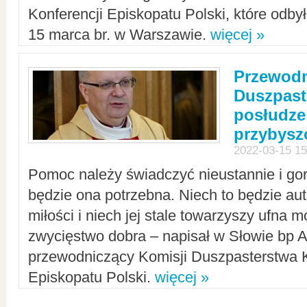
Konferencji Episkopatu Polski, które odbył
15 marca br. w Warszawie.
więcej »
Przewodn
Duszpast
posłudze
przybys
2022-03-15 15
Pomoc należy świadczyć nieustannie i gorl
będzie ona potrzebna. Niech to będzie au
miłości i niech jej stale towarzyszy ufna m
zwycięstwo dobra – napisał w Słowie bp A
przewodniczący Komisji Duszpasterstwa K
Episkopatu Polski.
więcej »