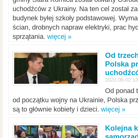
uchodźców z Ukrainy. Na ten cel został 
budynek byłej szkoły podstawowej. Wyma
ścian, drobnych napraw elektryki, prac hy
sprzątania.
więcej »
Od trzec
Polska p
uchodźcó
2022-06-02 13
Od ponad tr
od początku wojny na Ukrainie, Polska p
są to głównie kobiety i dzieci.
więcej »
Kolejna k
samorząd