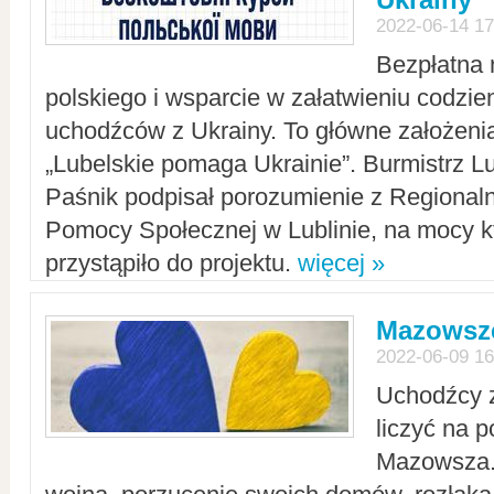
2022-06-14 17
Bezpłatna 
polskiego i wsparcie w załatwieniu codzi
uchodźców z Ukrainy. To główne założenia
„Lubelskie pomaga Ukrainie”. Burmistrz L
Paśnik podpisał porozumienie z Regiona
Pomocy Społecznej w Lublinie, na mocy k
przystąpiło do projektu.
więcej »
Mazowsze
2022-06-09 16
Uchodźcy 
liczyć na 
Mazowsza.