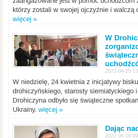
zaangażowane jest w pomoc uchodźcom z 
którzy zostali w swojej ojczyźnie i walczą 
więcej »
W Drohic
zorgani
świątecz
uchodźc
2022-04-25 13
W niedzielę, 24 kwietnia z inicjatywy bisk
drohiczyńskiego, starosty siemiatyckiego i
Drohiczyna odbyło się świąteczne spotka
Ukrainy.
więcej »
Dając nad
2022-04-16 09