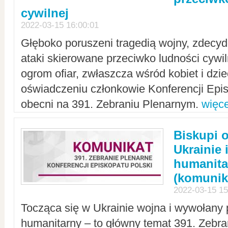
cywilnej
2022-03-15 16:00:01
Głęboko poruszeni tragedią wojny, zdecy
ataki skierowane przeciwko ludności cywi
ogrom ofiar, zwłaszcza wśród kobiet i dzie
oświadczeniu członkowie Konferencji Epis
obecni na 391. Zebraniu Plenarnym.
więce
Biskupi 
Ukrainie 
humanit
(komunik
2022-03-15 15
Tocząca się w Ukrainie wojna i wywołany 
humanitarny – to główny temat 391. Zebr