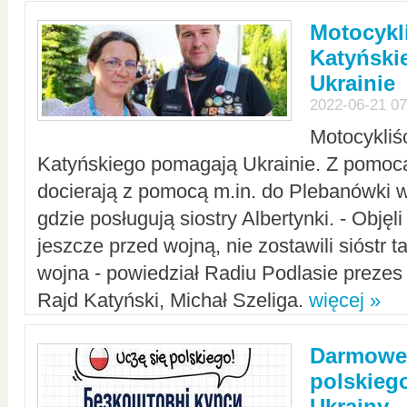
Motocykli
Katyński
Ukrainie
2022-06-21 07
Motocykliś
Katyńskiego pomagają Ukrainie. Z pomoc
docierają z pomocą m.in. do Plebanówki w
gdzie posługują siostry Albertynki. - Objęl
jeszcze przed wojną, nie zostawili sióstr 
wojna - powiedział Radiu Podlasie preze
Rajd Katyński, Michał Szeliga.
więcej »
Darmowe 
polskiego
Ukrainy