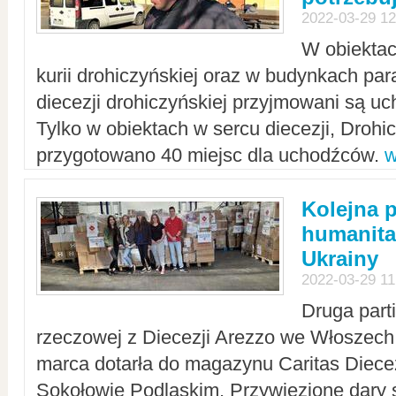
2022-03-29 12
W obiektac
kurii drohiczyńskiej oraz w budynkach para
diecezji drohiczyńskiej przyjmowani są uc
Tylko w obiektach w sercu diecezji, Drohi
przygotowano 40 miejsc dla uchodźców.
w
Kolejna 
humanita
Ukrainy
2022-03-29 11
Druga part
rzeczowej z Diecezji Arezzo we Włoszech 
marca dotarła do magazynu Caritas Diecez
Sokołowie Podlaskim. Przywiezione dary 