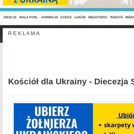
SIEDLCE
BIAŁA PODL.
GARWOLIN
ŁOSICE
ŁUKÓW
MIĘDZYRZEC
RADZYŃ
MIŃS
R E K L A M A
Kościół dla Ukrainy - Diecezja 