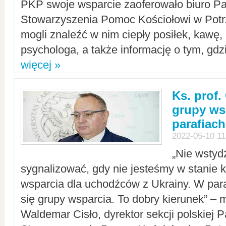
PKP swoje wsparcie zaoferowało biuro P
Stowarzyszenia Pomoc Kościołowi w Potr
mogli znaleźć w nim ciepły posiłek, kawę,
psychologa, a także informację o tym, gdzi
więcej »
Ks. prof.
grupy ws
parafiach
2022-05-10 11
„Nie wstyd
sygnalizować, gdy nie jesteśmy w stanie
wsparcia dla uchodźców z Ukrainy. W para
się grupy wsparcia. To dobry kierunek” – m
Waldemar Cisło, dyrektor sekcji polskiej 