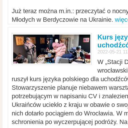
Już teraz można m.in.: przeczytać o noc
Młodych w Berdyczowie na Ukrainie.
więc
Kurs języ
uchodźcó
2022-05-21 11
W „Stacji D
wrocławsk
ruszył kurs języka polskiego dla uchodźcó
Stowarzyszenie planuje niebawem warszt
potrzebującym w napisaniu CV i znalezieni
Ukraińców uciekło z kraju w obawie o swoj
nich dotarło pociągiem do Wrocławia. W m
schronienia po wyczerpującej podróży. 