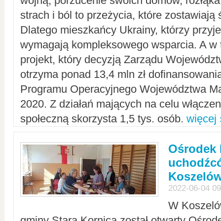
wojną, porzucenie swoich domów, rozłąka 
strach i ból to przeżycia, które zostawiają 
Dlatego mieszkańcy Ukrainy, którzy przyje
wymagają kompleksowego wsparcia. A w
projekt, który decyzją Zarządu Wojewód
otrzyma ponad 13,4 mln zł dofinansowani
Programu Operacyjnego Województwa Ma
2020. Z działań mających na celu włączeni
społeczną skorzysta 1,5 tys. osób.
więcej 
Ośrodek 
uchodźcó
Koszeló
2022-06-04 09
W Koszelów
gminy Stara Kornica został otwarty Ośro