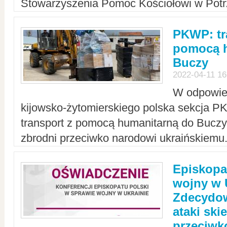
Stowarzyszenia Pomoc Kościołowi w Potr
PKWP: tr
pomocą h
Buczy
2022-04-11 16
W odpowied
kijowsko-żytomierskiego polska sekcja 
transport z pomocą humanitarną do Buczy,
zbrodni przeciwko narodowi ukraińskiemu
Episkopa
wojny w 
Zdecydow
ataki sk
przeciwk