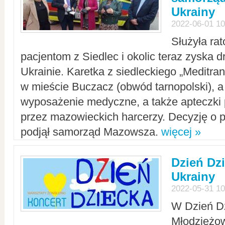
Ukrainy
2022-06-01 10
Służyła ra
pacjentom z Siedlec i okolic teraz zyska d
Ukrainie. Karetka z siedleckiego „Meditrans
w mieście Buczacz (obwód tarnopolski), a
wyposażenie medyczne, a także apteczki
przez mazowieckich harcerzy. Decyzję o 
podjął samorząd Mazowsza.
więcej »
Dzień Dz
Ukrainy
2022-05-31 10
W Dzień D
Młodzieżo