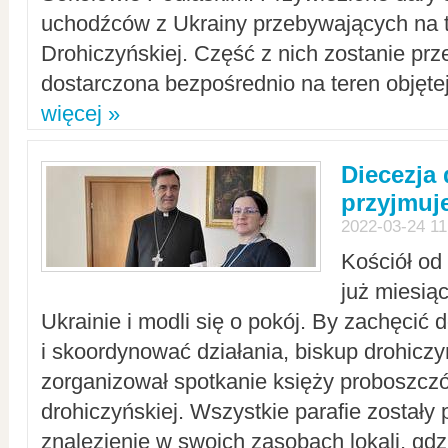
uchodźców z Ukrainy przebywających na t
Drohiczyńskiej. Część z nich zostanie pr
dostarczona bezpośrednio na teren objęte
więcej »
Diecezja
przyjmuj
2022-03-24 11
Kościół od
już miesią
Ukrainie i modli się o pokój. By zachęcić
i skoordynować działania, biskup drohicz
zorganizował spotkanie księży proboszczó
drohiczyńskiej. Wszystkie parafie zostały
znalezienie w swoich zasobach lokali, gd