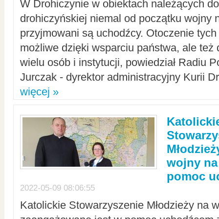
W Drohiczynie w obiektach należących do 
drohiczyńskiej niemal od początku wojny 
przyjmowani są uchodźcy. Otoczenie tych 
możliwe dzięki wsparciu państwa, ale też 
wielu osób i instytucji, powiedział Radiu P
Jurczak - dyrektor administracyjny Kurii D
więcej »
Katolicki
Stowarzy
Młodzież
wojny na 
pomoc u
2022-05-09 08:06:55
Katolickie Stowarzyszenie Młodzieży na w