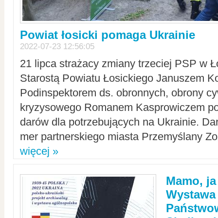
Powiat łosicki pomaga Ukrainie
2022-07-23 12:56:05
21 lipca strażacy zmiany trzeciej PSP w 
Starostą Powiatu Łosickiego Januszem Ko
Podinspektorem ds. obronnych, obrony cyw
kryzysowego Romanem Kasprowiczem po
darów dla potrzebujących na Ukrainie. Dar
mer partnerskiego miasta Przemyślany Zo
więcej »
Mamo, ja
Wystawa
Państwo