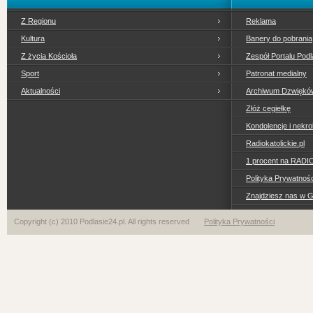
Z Regionu
Reklama
Kultura
Banery do pobrania
Z życia Kościoła
Zespół Portalu Podl
Sport
Patronat medialny
Aktualności
Archiwum Dzwiękó
Złóż cegiełkę
Kondolencje i nekro
Radiokatolickie.pl
1 procent na RADI
Polityka Prywatno
Znajdziesz nas w 
Copyright (c) 2010 Podlasie24.pl. All rights reserved
Polityka Prywatności