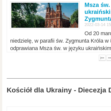
Msza św.
ukraiński
Zygmunta
2022-03-14 15
Od 20 mar
niedzielę, w parafii św. Zygmunta Króla w
odprawiana Msza św. w języku ukraiński
|<<
<<
Kościół dla Ukrainy - Diecezja