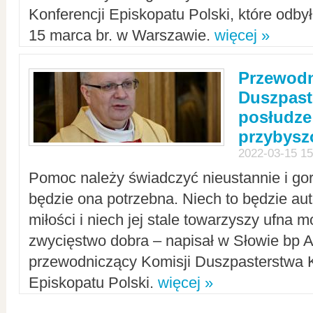
Konferencji Episkopatu Polski, które odbył
15 marca br. w Warszawie.
więcej »
Przewodn
Duszpast
posłudze
przybys
2022-03-15 15
Pomoc należy świadczyć nieustannie i gorl
będzie ona potrzebna. Niech to będzie au
miłości i niech jej stale towarzyszy ufna m
zwycięstwo dobra – napisał w Słowie bp A
przewodniczący Komisji Duszpasterstwa K
Episkopatu Polski.
więcej »