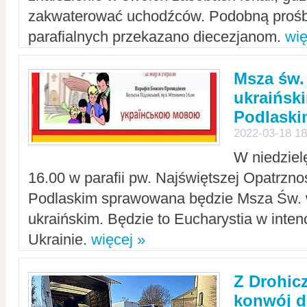
zakwaterować uchodźców. Podobną prośb
parafialnych przekazano diecezjanom.
wię
Msza św.
ukraińsk
Podlaski
2022-03-18 18
W niedziel
16.00 w parafii pw. Najświętszej Opatrzno
Podlaskim sprawowana będzie Msza Św. 
ukraińskim. Będzie to Eucharystia w intenc
Ukrainie.
więcej »
Z Drohic
konwój d