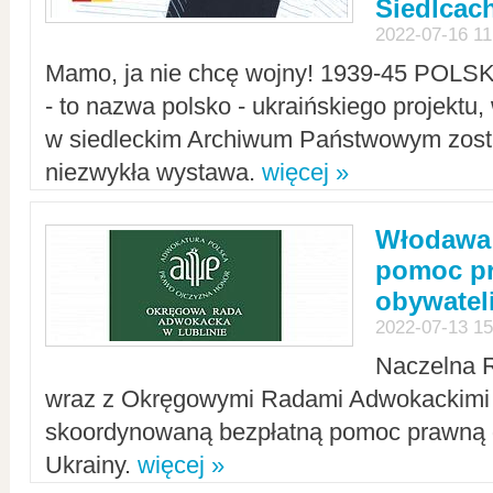
Siedlcac
2022-07-16 11
Mamo, ja nie chcę wojny! 1939-45 POLS
- to nazwa polsko - ukraińskiego projektu
w siedleckim Archiwum Państwowym zosta
niezwykła wystawa.
więcej »
Włodawa:
pomoc pr
obywatel
2022-07-13 15
Naczelna 
wraz z Okręgowymi Radami Adwokackimi 
skoordynowaną bezpłatną pomoc prawną d
Ukrainy.
więcej »