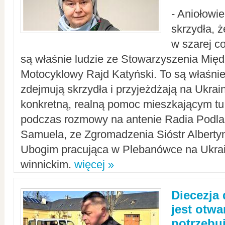
- Aniołowi
skrzydła, 
w szarej c
są właśnie ludzie ze Stowarzyszenia Mi
Motocyklowy Rajd Katyński. To są właśnie 
zdejmują skrzydła i przyjeżdżają na Ukrai
konkretną, realną pomoc mieszkającym tu
podczas rozmowy na antenie Radia Podlas
Samuela, ze Zgromadzenia Sióstr Alberty
Ubogim pracująca w Plebanówce na Ukrai
winnickim.
więcej »
Diecezja
jest otwa
potrzebu