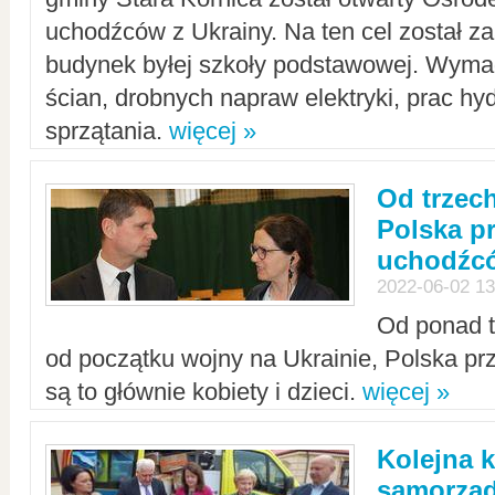
uchodźców z Ukrainy. Na ten cel został 
budynek byłej szkoły podstawowej. Wyma
ścian, drobnych napraw elektryki, prac hy
sprzątania.
więcej »
Od trzec
Polska p
uchodźcó
2022-06-02 13
Od ponad tr
od początku wojny na Ukrainie, Polska p
są to głównie kobiety i dzieci.
więcej »
Kolejna k
samorząd