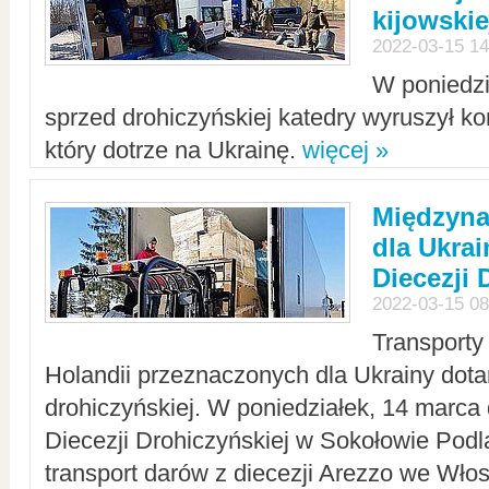
kijowskie
2022-03-15 14
W poniedzi
sprzed drohiczyńskiej katedry wyruszył k
który dotrze na Ukrainę.
więcej »
Międzyn
dla Ukra
Diecezji 
2022-03-15 08
Transporty
Holandii przeznaczonych dla Ukrainy dotar
drohiczyńskiej. W poniedziałek, 14 marca 
Diecezji Drohiczyńskiej w Sokołowie Pod
transport darów z diecezji Arezzo we Wło