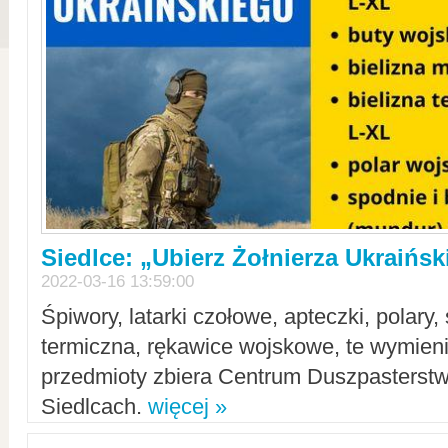
Siedlce: „Ubierz Żołnierza Ukraińs
2022-03-16 13:59:00
Śpiwory, latarki czołowe, apteczki, polary, 
termiczna, rękawice wojskowe, te wymieni
przedmioty zbiera Centrum Duszpasterst
Siedlcach.
więcej »