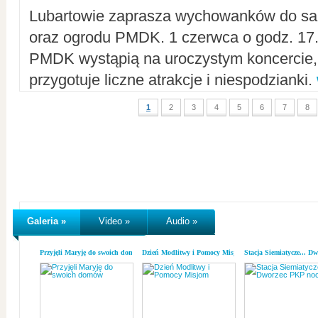
Lubartowie zaprasza wychowanków do sal
oraz ogrodu PMDK. 1 czerwca o godz. 17.0
PMDK wystąpią na uroczystym koncercie
przygotuje liczne atrakcje i niespodzianki.
1
2
3
4
5
6
7
8
Galeria »
Video »
Audio »
Przyjęli Maryję do swoich domów
Dzień Modlitwy i Pomocy Misjom
Stacja Siemiatycze... D