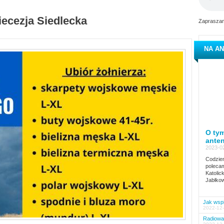
iecezja Siedlecka
Zapraszam
NA AN
O tym
ante
2023-02
Codzien
polecam
Katolic
Jabłkow
Jak wspi
2022-12-
Radiowa 