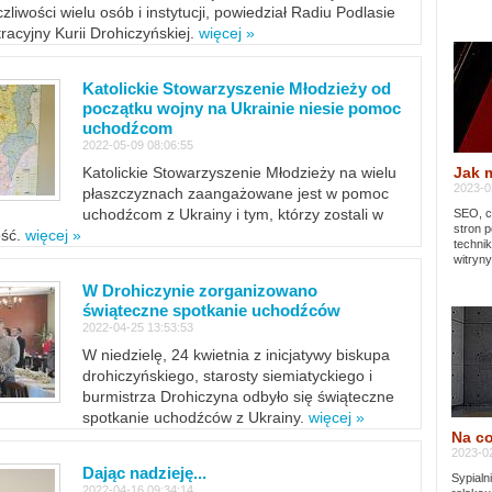
zliwości wielu osób i instytucji, powiedział Radiu Podlasie
tracyjny Kurii Drohiczyńskiej.
więcej »
Katolickie Stowarzyszenie Młodzieży od
początku wojny na Ukrainie niesie pomoc
uchodźcom
2022-05-09 08:06:55
Jak 
Katolickie Stowarzyszenie Młodzieży na wielu
2023-02
płaszczyznach zaangażowane jest w pomoc
uchodźcom z Ukrainy i tym, którzy zostali w
SEO, cz
stron p
ość.
więcej »
techni
witryny
W Drohiczynie zorganizowano
świąteczne spotkanie uchodźców
2022-04-25 13:53:53
W niedzielę, 24 kwietnia z inicjatywy biskupa
drohiczyńskiego, starosty siemiatyckiego i
burmistrza Drohiczyna odbyło się świąteczne
spotkanie uchodźców z Ukrainy.
więcej »
Na co
2023-02
Dając nadzieję...
Sypialn
2022-04-16 09:34:14