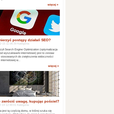
więcej »
mierzyć postępy działań SEO?
-15 11:06:39 Kategoria:
yli Search Engine Optimization (optymalizacja
od wyszukiwarki internetowe) jest to zestaw
k stosowanych do zwiększenia widoczności
 internetowej w...
więcej »
 zwrócić uwagę, kupując pościel?
-14 12:48:01 Kategoria:
ia jest tą częścią domu, w której szuka się