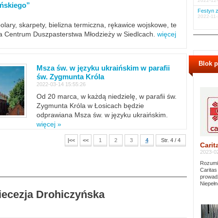
2022-12-
ińskiego”
Festyn z
2022-11-
polary, skarpety, bielizna termiczna, rękawice wojskowe, te
ra Centrum Duszpasterstwa Młodzieży w Siedlcach.
więcej
Blok 
Msza św. w języku ukraińskim w parafii
św. Zygmunta Króla
2022-03-14 15:55:26
Od 20 marca, w każdą niedzielę, w parafii św.
Zygmunta Króla w Łosicach będzie
odprawiana Msza św. w języku ukraińskim.
więcej »
|<<
<<
1
2
3
4
Str. 4 / 4
Carit
2023-02
Rozumie
Caritas
prowadz
Niepełn
Diecezja Drohiczyńska