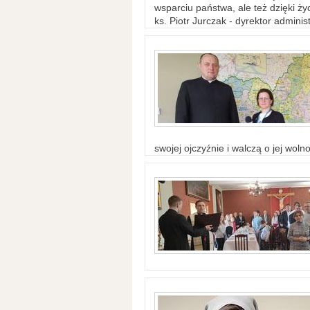
wsparciu państwa, ale też dzięki życ
ks. Piotr Jurczak - dyrektor adminis
swojej ojczyźnie i walczą o jej woln