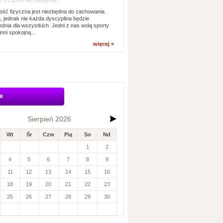
-13 10:48:46 Kategoria:
ść fizyczna jest niezbędna do zachowania
, jednak nie każda dyscyplina będzie
dnia dla wszystkich. Jedni z nas wolą sporty
inni spokojną...
więcej »
e
Sierpień 2026
Wt
Śr
Czw
Pią
So
Nd
1
2
4
5
6
7
8
9
11
12
13
14
15
16
18
19
20
21
22
23
25
26
27
28
29
30