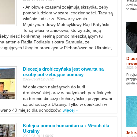
relaksu
powinna
- Aniołowie czasami zdejmują skrzydła, żeby
po nawe
pomóc ludziom w szarej codzienności. Tacy są
właśnie ludzie ze Stowarzyszenia
Międzynarodowy Motocyklowy Rajd Katyński.
To są właśnie aniołowie, którzy zdejmują
, żeby nieść konkretną, realną pomoc mieszkającym tu
a antenie Radia Podlasie siostra Samuela, ze
sługujących Ubogim pracująca w Plebanówce na Ukrainie,
Dlacz
inwes
2023-0
Diecezja drohiczyńska jest otwarta na
osoby potrzebujące pomocy
Przyjrz
przygo
2022-03-29 12:09:52
giełda 
W obiektach należących do kurii
drohiczyńskiej oraz w budynkach parafialnych
na terenie diecezji drohiczyńskiej przyjmowani
są uchodźcy z Ukrainy. Tylko w obiektach w
towano 40 miejsc dla uchodźców.
więcej »
Kolejna pomoc humanitarna z Włoch dla
Ukrainy
Jak z
2022-03-29 11:00:07