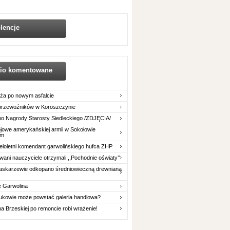
lencje
nio komentowane
ża po nowym asfalcie
 przewoźników w Koroszczynie
o Nagrody Starosty Siedleckiego /ZDJĘCIA/
owe amerykańskiej armii w Sokołowie
im
eloletni komendant garwolińskiego hufca ZHP
ani nauczyciele otrzymali ,,Pochodnie oświaty’’
askarzewie odkopano średniowieczną drewnianą
e Garwolina
ukowie może powstać galeria handlowa?
na Brzeskiej po remoncie robi wrażenie!