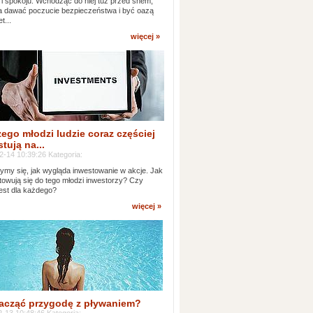
 i spokoju. Wchodząc do niej tuż przed snem,
 dawać poczucie bezpieczeństwa i być oazą
t...
więcej »
ego młodzi ludzie coraz częściej
tują na...
2-14 10:39:26 Kategoria:
ymy się, jak wygląda inwestowanie w akcje. Jak
towują się do tego młodzi inwestorzy? Czy
jest dla każdego?
więcej »
acząć przygodę z pływaniem?