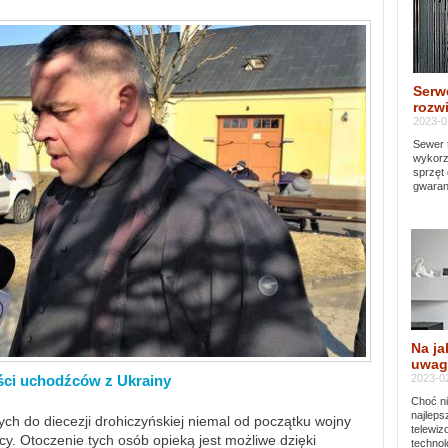
Serw
rozwi
2023-0
Sewer 
wykorz
sprzęt
gwaran
Na ja
uwag
2023-02
ści uchodźców z Ukrainy
Choć ni
najleps
ch do diecezji drohiczyńskiej niemal od początku wojny
telewi
y. Otoczenie tych osób opieką jest możliwe dzięki
technol