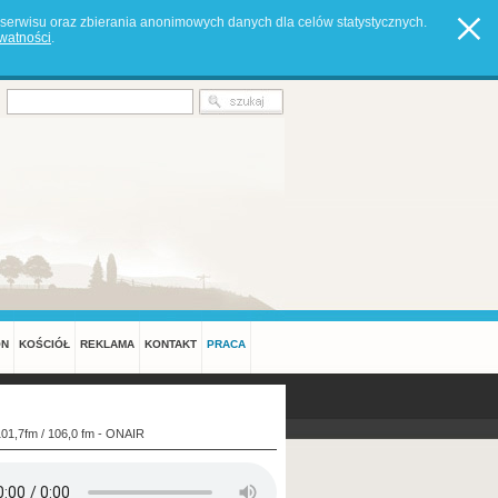
serwisu oraz zbierania anonimowych danych dla celów statystycznych.
ywatności
.
ON
KOŚCIÓŁ
REKLAMA
KONTAKT
PRACA
101,7fm / 106,0 fm - ONAIR