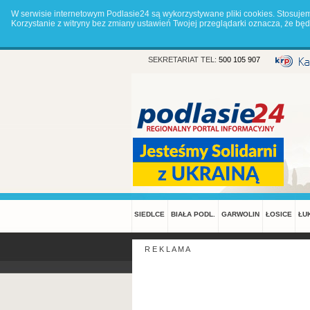
W serwisie internetowym Podlasie24 są wykorzystywane pliki cookies. Stosuje
Korzystanie z witryny bez zmiany ustawień Twojej przeglądarki oznacza, że 
SEKRETARIAT TEL:
500 105 907
SIEDLCE
BIAŁA PODL.
GARWOLIN
ŁOSICE
ŁU
R E K L A M A