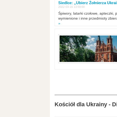
Siedlce: „Ubierz Żołnierza Ukra
2022-03-16 13:59:00
Śpiwory, latarki czołowe, apteczki, 
wymienione i inne przedmioty zbie
»
Kościół dla Ukrainy - 