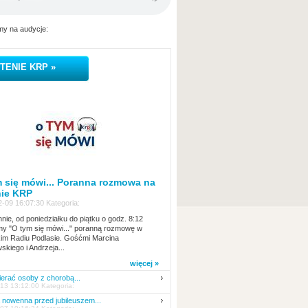
y na audycje:
TENIE KRP »
 się mówi... Poranna rozmowa na
nie KRP
-09 16:07:30 Kategoria:
nie, od poniedziałku do piątku o godz. 8:12
y "O tym się mówi..." poranną rozmowę w
kim Radiu Podlasie. Gośćmi Marcina
skiego i Andrzeja...
więcej »
erać osoby z chorobą...
13 13:12:00 Kategoria:
nowenna przed jubileuszem...