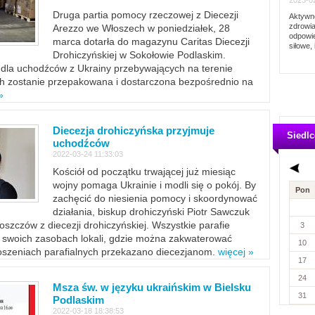
2023-02
Druga partia pomocy rzeczowej z Diecezji
Aktywno
zdrowia
Arezzo we Włoszech w poniedziałek, 28
odpowie
marca dotarła do magazynu Caritas Diecezji
siłowe, 
Drohiczyńskiej w Sokołowie Podlaskim.
dla uchodźców z Ukrainy przebywających na terenie
ich zostanie przepakowana i dostarczona bezpośrednio na
»
Diecezja drohiczyńska przyjmuje
Siedlc
uchodźców
2022-03-24 11:33:03
Kościół od początku trwającej już miesiąc
wojny pomaga Ukrainie i modli się o pokój. By
Pon
zachęcić do niesienia pomocy i skoordynować
działania, biskup drohiczyński Piotr Sawczuk
szczów z diecezji drohiczyńskiej. Wszystkie parafie
3
w swoich zasobach lokali, gdzie można zakwaterować
10
szeniach parafialnych przekazano diecezjanom.
więcej »
17
24
Msza św. w języku ukraińskim w Bielsku
31
Podlaskim
2022-03-18 18:38:53