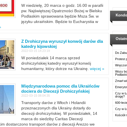
W niedzielę, 20 marca o godz. 16.00 w parafii
pw. Najświętszej Opatrzności Bożej w Bielsku
Kondo
Podlaskim sprawowana będzie Msza Św. w
języku ukraińskim. Będzie to Eucharystia w
»
Ostat
Z Drohiczyna wyruszył konwój darów dla
katedry kijowskiej
2022-03-15 14:23:19
Do Zabu
W poniedziałek 14 marca sprzed
Protest
drohiczyńskiej katedry wyruszył konwój
Wręczon
humanitarny, który dotrze na Ukrainę.
więcej »
Wozy boj
Podlask
Zmarł wi
Międzynarodowa pomoc dla Ukraińców
Emerytow
dociera do Diecezji Drohiczyńskiej
Czy w Ł
2022-03-15 08:04:35
drogę?
Transporty darów z Włoch i Holandii
600-leci
przeznaczonych dla Ukrainy dotarły do
Czy w Ł
diecezji drohiczyńskiej. W poniedziałek, 14
Kościół 
marca do siedziby Caritas Diecezji
im dostarczono transport darów z diecezji Arezzo we