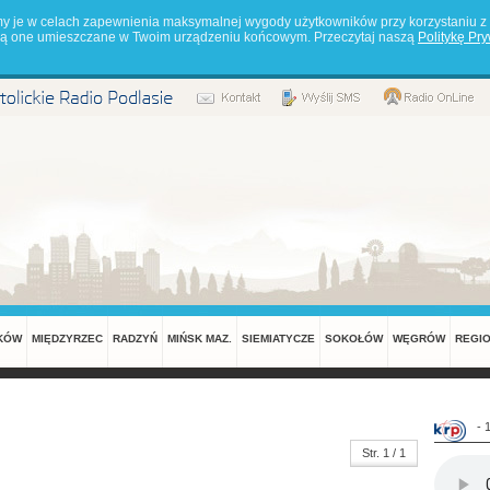
my je w celach zapewnienia maksymalnej wygody użytkowników przy korzystaniu z 
będą one umieszczane w Twoim urządzeniu końcowym. Przeczytaj naszą
Politykę Pr
KÓW
MIĘDZYRZEC
RADZYŃ
MIŃSK MAZ.
SIEMIATYCZE
SOKOŁÓW
WĘGRÓW
REGI
- 
Str. 1 / 1