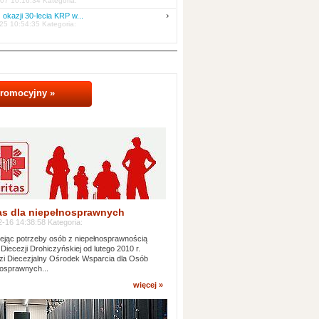
07 10:16:34 Kategoria:
 okazji 30-lecia KRP w...
25 10:54:35 Kategoria:
promocyjny »
as dla niepełnosprawnych
-16 14:38:58 Kategoria:
jąc potrzeby osób z niepełnosprawnością
 Diecezji Drohiczyńskiej od lutego 2010 r.
i Diecezjalny Ośrodek Wsparcia dla Osób
osprawnych...
więcej »