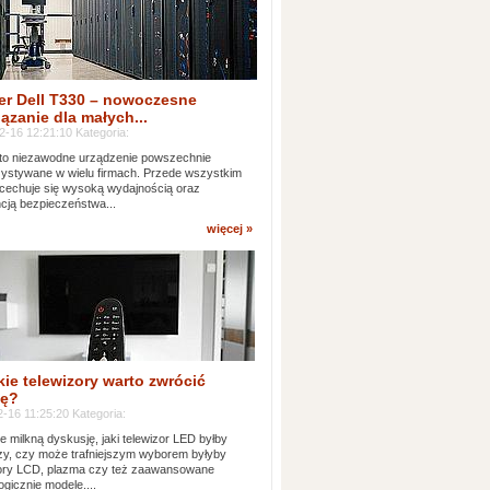
er Dell T330 – nowoczesne
ązanie dla małych...
2-16 12:21:10 Kategoria:
to niezawodne urządzenie powszechnie
ystywane w wielu firmach. Przede wszystkim
 cechuje się wysoką wydajnością oraz
cją bezpieczeństwa...
więcej »
kie telewizory warto zwrócić
ę?
-16 11:25:20 Kategoria:
e milkną dyskusję, jaki telewizor LED byłby
zy, czy może trafniejszym wyborem byłyby
zory LCD, plazma czy też zaawansowane
ogicznie modele....