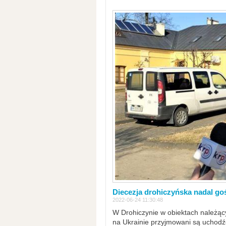
Diecezja drohiczyńska nadal go
2022-06-24 11:30:48
W Drohiczynie w obiektach należący
na Ukrainie przyjmowani są uchodźc