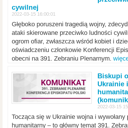
cywilnej
2022-03-15 16:00:01
Głęboko poruszeni tragedią wojny, zdecy
ataki skierowane przeciwko ludności cywi
ogrom ofiar, zwłaszcza wśród kobiet i dzie
oświadczeniu członkowie Konferencji Epis
obecni na 391. Zebraniu Plenarnym.
więce
Biskupi 
Ukrainie 
humanit
(komunik
2022-03-15 15
Tocząca się w Ukrainie wojna i wywołany 
humanitarny – to główny temat 391. Zebr