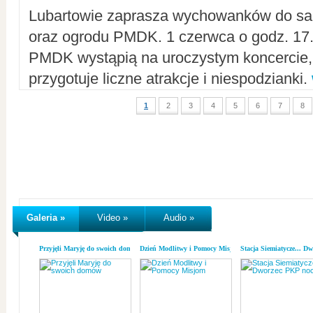
Lubartowie zaprasza wychowanków do sal
oraz ogrodu PMDK. 1 czerwca o godz. 17.0
PMDK wystąpią na uroczystym koncercie
przygotuje liczne atrakcje i niespodzianki.
1
2
3
4
5
6
7
8
Galeria »
Video »
Audio »
Przyjęli Maryję do swoich domów
Dzień Modlitwy i Pomocy Misjom
Stacja Siemiatycze... D