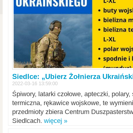
Siedlce: „Ubierz Żołnierza Ukraińs
2022-03-16 13:59:00
Śpiwory, latarki czołowe, apteczki, polary, 
termiczna, rękawice wojskowe, te wymieni
przedmioty zbiera Centrum Duszpasterst
Siedlcach.
więcej »