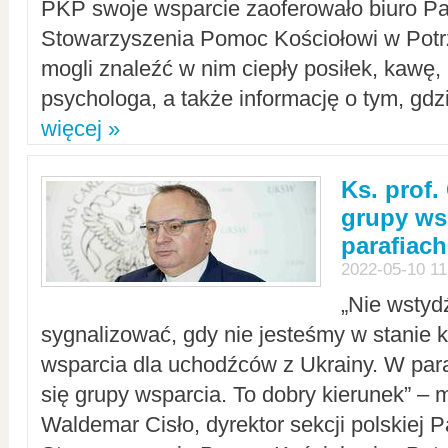
PKP swoje wsparcie zaoferowało biuro P
Stowarzyszenia Pomoc Kościołowi w Potr
mogli znaleźć w nim ciepły posiłek, kawę,
psychologa, a także informację o tym, gdzi
więcej »
Ks. prof.
grupy ws
parafiach
2022-05-10 11
„Nie wstyd
sygnalizować, gdy nie jesteśmy w stanie
wsparcia dla uchodźców z Ukrainy. W para
się grupy wsparcia. To dobry kierunek” – m
Waldemar Cisło, dyrektor sekcji polskiej 