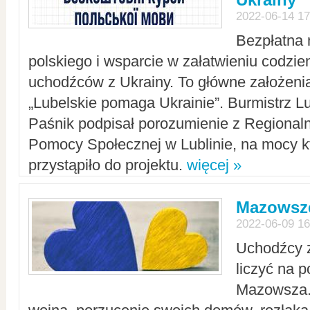
2022-06-14 17
Bezpłatna 
polskiego i wsparcie w załatwieniu codzi
uchodźców z Ukrainy. To główne założenia
„Lubelskie pomaga Ukrainie”. Burmistrz L
Paśnik podpisał porozumienie z Regiona
Pomocy Społecznej w Lublinie, na mocy k
przystąpiło do projektu.
więcej »
Mazowsze
2022-06-09 16
Uchodźcy 
liczyć na 
Mazowsza.