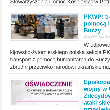
Stowarzyszenia Pomoc Kościołowi w Potr
PKWP: tr
pomocą h
Buczy
2022-04-11 16
W odpowied
kijowsko-żytomierskiego polska sekcja 
transport z pomocą humanitarną do Buczy,
zbrodni przeciwko narodowi ukraińskiemu
Episkopa
wojny w 
Zdecydow
ataki sk
przeciwk