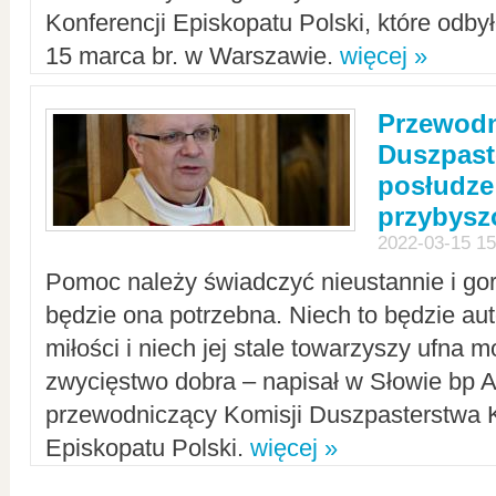
Konferencji Episkopatu Polski, które odbył
15 marca br. w Warszawie.
więcej »
Przewodn
Duszpast
posłudze
przybys
2022-03-15 15
Pomoc należy świadczyć nieustannie i gorl
będzie ona potrzebna. Niech to będzie au
miłości i niech jej stale towarzyszy ufna m
zwycięstwo dobra – napisał w Słowie bp A
przewodniczący Komisji Duszpasterstwa K
Episkopatu Polski.
więcej »