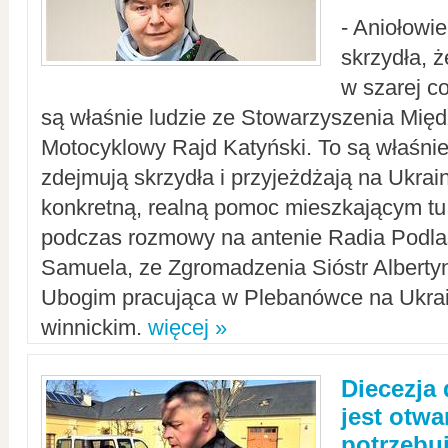
- Aniołowi
skrzydła, 
w szarej c
są właśnie ludzie ze Stowarzyszenia Mi
Motocyklowy Rajd Katyński. To są właśnie 
zdejmują skrzydła i przyjeżdżają na Ukrai
konkretną, realną pomoc mieszkającym tu
podczas rozmowy na antenie Radia Podlas
Samuela, ze Zgromadzenia Sióstr Alberty
Ubogim pracująca w Plebanówce na Ukrai
winnickim.
więcej »
Diecezja
jest otwa
potrzebu