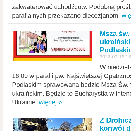
zakwaterować uchodźców. Podobną prośb
parafialnych przekazano diecezjanom.
wię
Msza św.
ukraińsk
Podlaski
2022-03-18 18
W niedziel
16.00 w parafii pw. Najświętszej Opatrzno
Podlaskim sprawowana będzie Msza Św. 
ukraińskim. Będzie to Eucharystia w intenc
Ukrainie.
więcej »
Z Drohic
konwój d