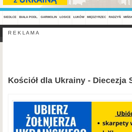
SIEDLCE
BIAŁA PODL.
GARWOLIN
ŁOSICE
ŁUKÓW
MIĘDZYRZEC
RADZYŃ
MIŃS
R E K L A M A
Kościół dla Ukrainy - Diecezja 