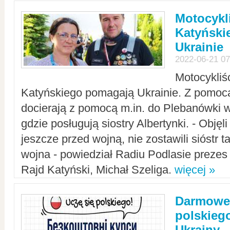
Motocykli
Katyński
Ukrainie
2022-06-21 07
Motocykliś
Katyńskiego pomagają Ukrainie. Z pomoc
docierają z pomocą m.in. do Plebanówki w
gdzie posługują siostry Albertynki. - Objęl
jeszcze przed wojną, nie zostawili sióstr 
wojna - powiedział Radiu Podlasie preze
Rajd Katyński, Michał Szeliga.
więcej »
Darmowe 
polskiego
Ukrainy