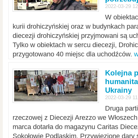
2022-03-29 12
W obiektac
kurii drohiczyńskiej oraz w budynkach para
diecezji drohiczyńskiej przyjmowani są uc
Tylko w obiektach w sercu diecezji, Drohi
przygotowano 40 miejsc dla uchodźców.
w
Kolejna 
humanita
Ukrainy
2022-03-29 11
Druga part
rzeczowej z Diecezji Arezzo we Włoszech 
marca dotarła do magazynu Caritas Diecez
Sokołowie Podlaskim. Przywiezione dary 