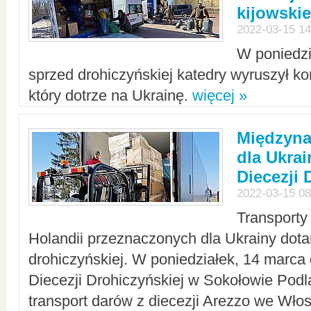
kijowskie
2022-03-15 14
W poniedzi
sprzed drohiczyńskiej katedry wyruszył k
który dotrze na Ukrainę.
więcej »
Międzyn
dla Ukra
Diecezji 
2022-03-15 08
Transporty
Holandii przeznaczonych dla Ukrainy dotar
drohiczyńskiej. W poniedziałek, 14 marca 
Diecezji Drohiczyńskiej w Sokołowie Pod
transport darów z diecezji Arezzo we Wło