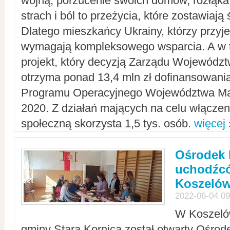
wojną, porzucenie swoich domów, rozłąka 
strach i ból to przeżycia, które zostawiają 
Dlatego mieszkańcy Ukrainy, którzy przyje
wymagają kompleksowego wsparcia. A w
projekt, który decyzją Zarządu Wojewód
otrzyma ponad 13,4 mln zł dofinansowani
Programu Operacyjnego Województwa Ma
2020. Z działań mających na celu włączeni
społeczną skorzysta 1,5 tys. osób.
więcej 
Ośrodek 
uchodźcó
Koszeló
2022-06-04 09
W Koszelów
gminy Stara Kornica został otwarty Ośro