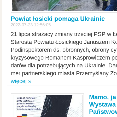
Powiat łosicki pomaga Ukrainie
2022-07-23 12:56:05
21 lipca strażacy zmiany trzeciej PSP w 
Starostą Powiatu Łosickiego Januszem Ko
Podinspektorem ds. obronnych, obrony cyw
kryzysowego Romanem Kasprowiczem po
darów dla potrzebujących na Ukrainie. Dar
mer partnerskiego miasta Przemyślany Zo
więcej »
Mamo, ja
Wystawa
Państwo