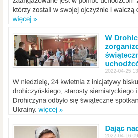
zaangażowane jest w pomoc uchodźcom z 
którzy zostali w swojej ojczyźnie i walczą 
więcej »
W Drohic
zorgani
świątecz
uchodźc
2022-04-25 13
W niedzielę, 24 kwietnia z inicjatywy bisk
drohiczyńskiego, starosty siemiatyckiego i
Drohiczyna odbyło się świąteczne spotka
Ukrainy.
więcej »
Dając nad
2022-04-16 09