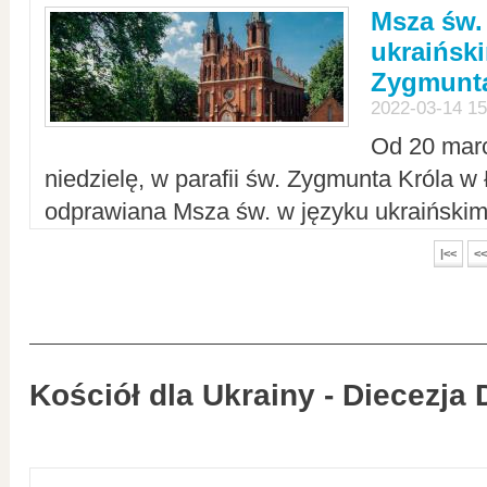
Msza św.
ukraiński
Zygmunta
2022-03-14 15
Od 20 mar
niedzielę, w parafii św. Zygmunta Króla w
odprawiana Msza św. w języku ukraiński
|<<
<<
Kościół dla Ukrainy - Diecezja