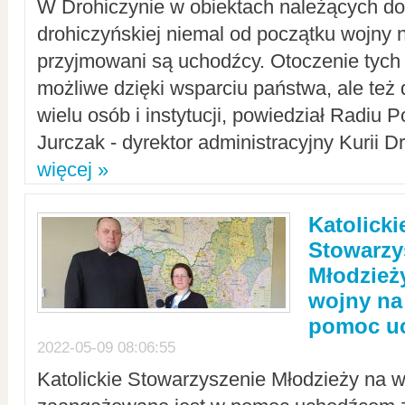
W Drohiczynie w obiektach należących do 
drohiczyńskiej niemal od początku wojny 
przyjmowani są uchodźcy. Otoczenie tych 
możliwe dzięki wsparciu państwa, ale też 
wielu osób i instytucji, powiedział Radiu P
Jurczak - dyrektor administracyjny Kurii D
więcej »
Katolicki
Stowarzy
Młodzież
wojny na 
pomoc u
2022-05-09 08:06:55
Katolickie Stowarzyszenie Młodzieży na w