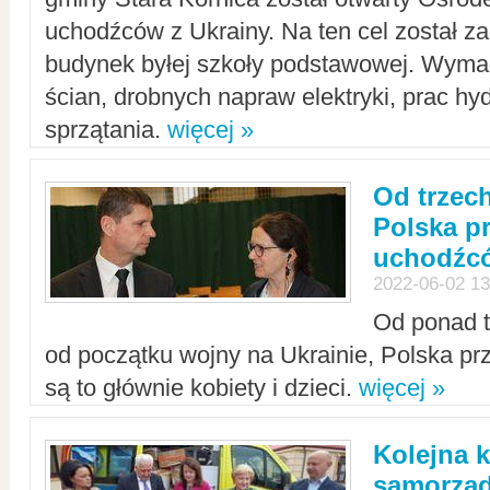
uchodźców z Ukrainy. Na ten cel został 
budynek byłej szkoły podstawowej. Wyma
ścian, drobnych napraw elektryki, prac hy
sprzątania.
więcej »
Od trzec
Polska p
uchodźcó
2022-06-02 13
Od ponad tr
od początku wojny na Ukrainie, Polska p
są to głównie kobiety i dzieci.
więcej »
Kolejna k
samorząd