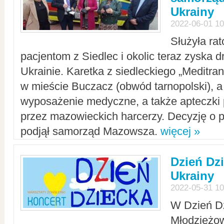
Ukrainy
2022-06-01 10
Służyła ra
pacjentom z Siedlec i okolic teraz zyska d
Ukrainie. Karetka z siedleckiego „Meditrans
w mieście Buczacz (obwód tarnopolski), a
wyposażenie medyczne, a także apteczki
przez mazowieckich harcerzy. Decyzję o 
podjął samorząd Mazowsza.
więcej »
Dzień Dz
Ukrainy
2022-05-31 10
W Dzień D
Młodzieżo