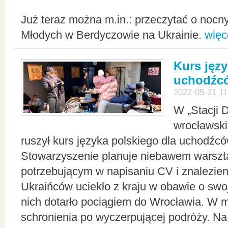
Już teraz można m.in.: przeczytać o noc
Młodych w Berdyczowie na Ukrainie.
więc
Kurs języ
uchodźcó
2022-05-21 11
W „Stacji D
wrocławsk
ruszył kurs języka polskiego dla uchodźcó
Stowarzyszenie planuje niebawem warszt
potrzebującym w napisaniu CV i znalezieni
Ukraińców uciekło z kraju w obawie o swoj
nich dotarło pociągiem do Wrocławia. W m
schronienia po wyczerpującej podróży. 