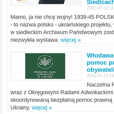
Siedlcac
2022-07-16 11
Mamo, ja nie chcę wojny! 1939-45 POLS
- to nazwa polsko - ukraińskiego projektu
w siedleckim Archiwum Państwowym zosta
niezwykła wystawa.
więcej »
Włodawa:
pomoc pr
obywatel
2022-07-13 15
Naczelna 
wraz z Okręgowymi Radami Adwokackimi 
skoordynowaną bezpłatną pomoc prawną d
Ukrainy.
więcej »