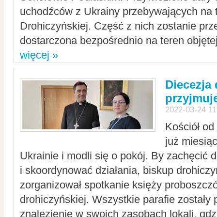
uchodźców z Ukrainy przebywających na t
Drohiczyńskiej. Część z nich zostanie pr
dostarczona bezpośrednio na teren objęte
więcej »
Diecezja
przyjmuj
2022-03-24 11
Kościół od
już miesią
Ukrainie i modli się o pokój. By zachęcić
i skoordynować działania, biskup drohicz
zorganizował spotkanie księży proboszczó
drohiczyńskiej. Wszystkie parafie zostały
znalezienie w swoich zasobach lokali, gd