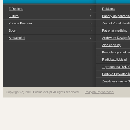
Z Regionu
Reklama
Kultura
Banery do pobrania
Z życia Kościoła
Zespół Portalu Podl
Sport
Patronat medialny
Aktualności
Archiwum Dzwiękó
Złóż cegiełkę
Kondolencje i nekro
Radiokatolickie.pl
1 procent na RADI
Polityka Prywatno
Znajdziesz nas w 
Copyright (c) 2010 Podlasie24.pl. All rights reserved
Polityka Prywatności