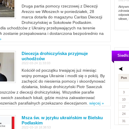
2023-02
Druga partia pomocy rzeczowej z Diecezji
Aktywno
zdrowia
Arezzo we Włoszech w poniedziałek, 28
odpowie
marca dotarła do magazynu Caritas Diecezji
siłowe, 
Drohiczyńskiej w Sokołowie Podlaskim.
dla uchodźców z Ukrainy przebywających na terenie
ich zostanie przepakowana i dostarczona bezpośrednio na
»
Diecezja drohiczyńska przyjmuje
Siedlc
uchodźców
2022-03-24 11:33:03
Kościół od początku trwającej już miesiąc
wojny pomaga Ukrainie i modli się o pokój. By
Pon
zachęcić do niesienia pomocy i skoordynować
działania, biskup drohiczyński Piotr Sawczuk
szczów z diecezji drohiczyńskiej. Wszystkie parafie
3
w swoich zasobach lokali, gdzie można zakwaterować
10
szeniach parafialnych przekazano diecezjanom.
więcej »
17
24
Msza św. w języku ukraińskim w Bielsku
31
Podlaskim
2022-03-18 18:38:53