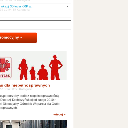
07 10:16:34 Kategoria:
 okazji 30-lecia KRP w...
25 10:54:35 Kategoria:
promocyjny »
as dla niepełnosprawnych
-16 14:38:58 Kategoria:
jąc potrzeby osób z niepełnosprawnością
 Diecezji Drohiczyńskiej od lutego 2010 r.
i Diecezjalny Ośrodek Wsparcia dla Osób
osprawnych...
więcej »