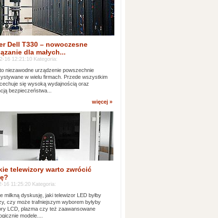
er Dell T330 – nowoczesne
ązanie dla małych...
2-16 12:21:10 Kategoria:
to niezawodne urządzenie powszechnie
ystywane w wielu firmach. Przede wszystkim
 cechuje się wysoką wydajnością oraz
cją bezpieczeństwa...
więcej »
kie telewizory warto zwrócić
ę?
-16 11:25:20 Kategoria:
e milkną dyskusję, jaki telewizor LED byłby
zy, czy może trafniejszym wyborem byłyby
zory LCD, plazma czy też zaawansowane
ogicznie modele....