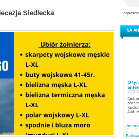
iecezja Siedlecka
Zapraszam
NA AN
O tym
ante
2023-02
Codzien
polecam
Katolic
Jabłkow
Jak wspi
2022-12-
Radiowa 