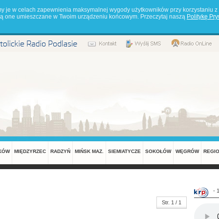
my je w celach zapewnienia maksymalnej wygody użytkowników przy korzystaniu z 
będą one umieszczane w Twoim urządzeniu końcowym. Przeczytaj naszą
Politykę Pr
KÓW
MIĘDZYRZEC
RADZYŃ
MIŃSK MAZ.
SIEMIATYCZE
SOKOŁÓW
WĘGRÓW
REGI
- 
Str. 1 / 1