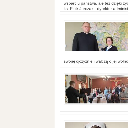
wsparciu państwa, ale też dzięki życ
ks. Piotr Jurczak - dyrektor adminis
swojej ojczyźnie i walczą o jej woln