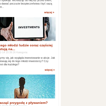
 i spokoju. Wchodząc do niej tuż przed snem,
 dawać poczucie bezpieczeństwa i być oazą
t...
więcej »
ego młodzi ludzie coraz częściej
tują na...
2-14 10:39:26 Kategoria:
ymy się, jak wygląda inwestowanie w akcje. Jak
towują się do tego młodzi inwestorzy? Czy
jest dla każdego?
więcej »
acząć przygodę z pływaniem?