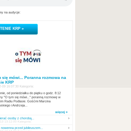
y na audycje:
TENIE KRP »
 się mówi... Poranna rozmowa na
nie KRP
-09 16:07:30 Kategoria:
nie, od poniedziałku do piątku o godz. 8:12
y "O tym się mówi..." poranną rozmowę w
kim Radiu Podlasie. Gośćmi Marcina
skiego i Andrzeja...
więcej »
erać osoby z chorobą...
13 13:12:00 Kategoria:
nowenna przed jubileuszem...