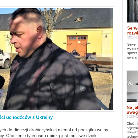
Serw
rozwi
2023-0
Sewer 
wykorz
sprzęt
gwaran
Na ja
uwag
2023-02
ści uchodźców z Ukrainy
Choć ni
najleps
ch do diecezji drohiczyńskiej niemal od początku wojny
telewi
y. Otoczenie tych osób opieką jest możliwe dzięki
technol