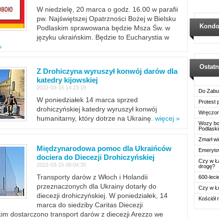
W niedzielę, 20 marca o godz. 16.00 w parafii
pw. Najświętszej Opatrzności Bożej w Bielsku
Kondo
Podlaskim sprawowana będzie Msza Św. w
języku ukraińskim. Będzie to Eucharystia w
»
Ostat
Z Drohiczyna wyruszył konwój darów dla
katedry kijowskiej
2022-03-15 14:23:19
Do Zabu
W poniedziałek 14 marca sprzed
Protest
drohiczyńskiej katedry wyruszył konwój
Wręczon
humanitarny, który dotrze na Ukrainę.
więcej »
Wozy boj
Podlask
Zmarł wi
Międzynarodowa pomoc dla Ukraińców
Emerytow
dociera do Diecezji Drohiczyńskiej
Czy w Ł
2022-03-15 08:04:35
drogę?
Transporty darów z Włoch i Holandii
600-leci
przeznaczonych dla Ukrainy dotarły do
Czy w Ł
diecezji drohiczyńskiej. W poniedziałek, 14
Kościół 
marca do siedziby Caritas Diecezji
im dostarczono transport darów z diecezji Arezzo we