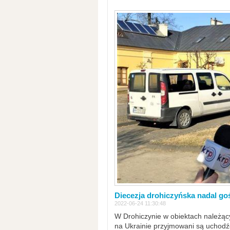
Diecezja drohiczyńska nadal go
2022-06-24 11:30:48
W Drohiczynie w obiektach należący
na Ukrainie przyjmowani są uchodźc