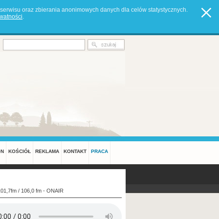
serwisu oraz zbierania anonimowych danych dla celów statystycznych.
ywatności
.
ON
KOŚCIÓŁ
REKLAMA
KONTAKT
PRACA
101,7fm / 106,0 fm - ONAIR