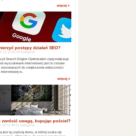
więcej »
mierzyć postępy działań SEO?
-15 11:06:39 Kategoria:
yli Search Engine Optimization (optymalizacja
od wyszukiwarki internetowe) jest to zestaw
k stosowanych do zwiększenia widoczności
 internetowej w...
więcej »
 zwrócić uwagę, kupując pościel?
-14 12:48:01 Kategoria:
ia jest tą częścią domu, w której szuka się