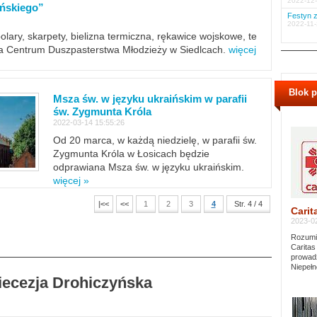
2022-12-
ińskiego”
Festyn z
2022-11-
polary, skarpety, bielizna termiczna, rękawice wojskowe, te
ra Centrum Duszpasterstwa Młodzieży w Siedlcach.
więcej
Blok 
Msza św. w języku ukraińskim w parafii
św. Zygmunta Króla
2022-03-14 15:55:26
Od 20 marca, w każdą niedzielę, w parafii św.
Zygmunta Króla w Łosicach będzie
odprawiana Msza św. w języku ukraińskim.
więcej »
|<<
<<
1
2
3
4
Str. 4 / 4
Carit
2023-02
Rozumie
Caritas
prowadz
Niepełn
Diecezja Drohiczyńska