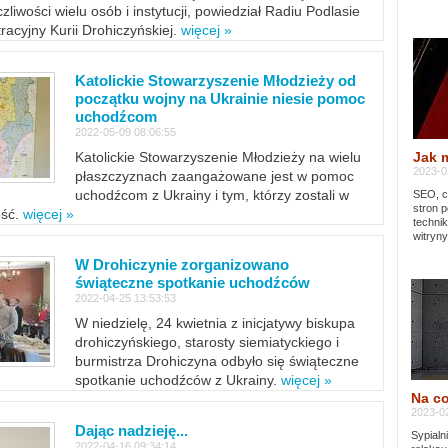
zliwości wielu osób i instytucji, powiedział Radiu Podlasie
tracyjny Kurii Drohiczyńskiej.
więcej »
Katolickie Stowarzyszenie Młodzieży od
początku wojny na Ukrainie niesie pomoc
uchodźcom
2022-05-09 08:06:55
Jak 
Katolickie Stowarzyszenie Młodzieży na wielu
2023-02
płaszczyznach zaangażowane jest w pomoc
uchodźcom z Ukrainy i tym, którzy zostali w
SEO, cz
stron p
ość.
więcej »
techni
witryny
W Drohiczynie zorganizowano
świąteczne spotkanie uchodźców
2022-04-25 13:53:53
W niedzielę, 24 kwietnia z inicjatywy biskupa
drohiczyńskiego, starosty siemiatyckiego i
burmistrza Drohiczyna odbyło się świąteczne
spotkanie uchodźców z Ukrainy.
więcej »
Na co
2023-02
Dając nadzieję...
Sypialn
2022-04-16 09:34:14