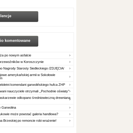
lencje
nio komentowane
ża po nowym asfalcie
 przewoźników w Koroszczynie
o Nagrody Starosty Siedleckiego /ZDJĘCIA/
owe amerykańskiej armii w Sokołowie
im
eloletni komendant garwolińskiego hufca ZHP
ani nauczyciele otrzymali ,,Pochodnie oświaty’’
askarzewie odkopano średniowieczną drewnianą
e Garwolina
ukowie może powstać galeria handlowa?
na Brzeskiej po remoncie robi wrażenie!