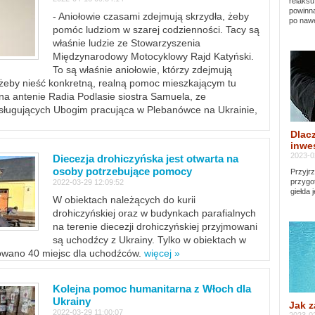
relaksu
powinna
- Aniołowie czasami zdejmują skrzydła, żeby
po nawe
pomóc ludziom w szarej codzienności. Tacy są
właśnie ludzie ze Stowarzyszenia
Międzynarodowy Motocyklowy Rajd Katyński.
To są właśnie aniołowie, którzy zdejmują
, żeby nieść konkretną, realną pomoc mieszkającym tu
a antenie Radia Podlasie siostra Samuela, ze
sługujących Ubogim pracująca w Plebanówce na Ukrainie,
Dlacz
inwes
2023-0
Diecezja drohiczyńska jest otwarta na
osoby potrzebujące pomocy
Przyjrz
przygo
2022-03-29 12:09:52
giełda 
W obiektach należących do kurii
drohiczyńskiej oraz w budynkach parafialnych
na terenie diecezji drohiczyńskiej przyjmowani
są uchodźcy z Ukrainy. Tylko w obiektach w
towano 40 miejsc dla uchodźców.
więcej »
Kolejna pomoc humanitarna z Włoch dla
Ukrainy
Jak z
2022-03-29 11:00:07