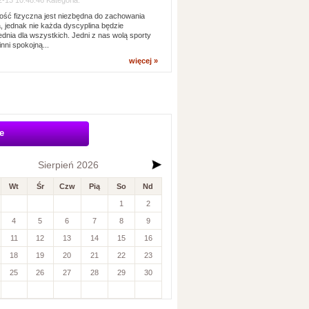
-13 10:48:46 Kategoria:
ść fizyczna jest niezbędna do zachowania
, jednak nie każda dyscyplina będzie
dnia dla wszystkich. Jedni z nas wolą sporty
inni spokojną...
więcej »
e
Sierpień 2026
Wt
Śr
Czw
Pią
So
Nd
1
2
4
5
6
7
8
9
11
12
13
14
15
16
18
19
20
21
22
23
25
26
27
28
29
30