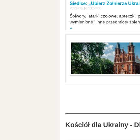
Siedlce: „Ubierz Żołnierza Ukra
2022-03-16 13:59:00
Śpiwory, latarki czołowe, apteczki, 
wymienione i inne przedmioty zbie
»
Kościół dla Ukrainy - 