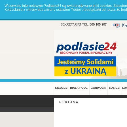
W serwisie internetowym Podlasie24 są wykorzystywane pliki cookies. Stosuje
Korzystanie z witryny bez zmiany ustawień Twojej przeglądarki oznacza, że 
SEKRETARIAT TEL:
500 105 907
SIEDLCE
BIAŁA PODL.
GARWOLIN
ŁOSICE
ŁU
R E K L A M A