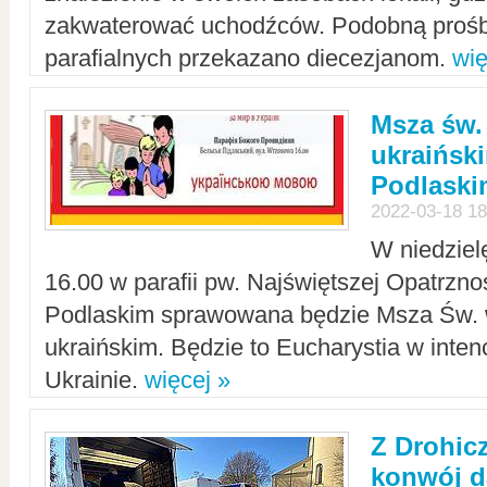
zakwaterować uchodźców. Podobną prośb
parafialnych przekazano diecezjanom.
wię
Msza św.
ukraińsk
Podlaski
2022-03-18 18
W niedziel
16.00 w parafii pw. Najświętszej Opatrzno
Podlaskim sprawowana będzie Msza Św. 
ukraińskim. Będzie to Eucharystia w intenc
Ukrainie.
więcej »
Z Drohic
konwój d