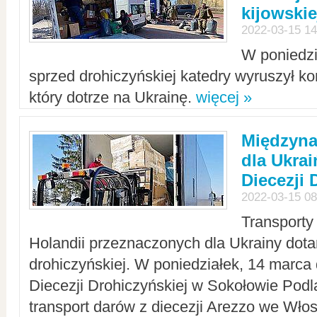
kijowskie
2022-03-15 14
W poniedzi
sprzed drohiczyńskiej katedry wyruszył k
który dotrze na Ukrainę.
więcej »
Międzyn
dla Ukra
Diecezji 
2022-03-15 08
Transporty
Holandii przeznaczonych dla Ukrainy dotar
drohiczyńskiej. W poniedziałek, 14 marca 
Diecezji Drohiczyńskiej w Sokołowie Pod
transport darów z diecezji Arezzo we Wło