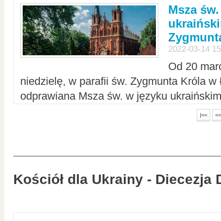
Msza św.
ukraiński
Zygmunta
2022-03-14 15
Od 20 mar
niedzielę, w parafii św. Zygmunta Króla w
odprawiana Msza św. w języku ukraiński
|<<
<<
Kościół dla Ukrainy - Diecezja