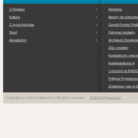
Z Regionu
Reklama
Kultura
Banery do pobrania
Z życia Kościoła
Zespół Portalu Podl
Sport
Patronat medialny
Aktualności
Archiwum Dzwiękó
Złóż cegiełkę
Kondolencje i nekro
Radiokatolickie.pl
1 procent na RADI
Polityka Prywatno
Znajdziesz nas w 
Copyright (c) 2010 Podlasie24.pl. All rights reserved
Polityka Prywatności