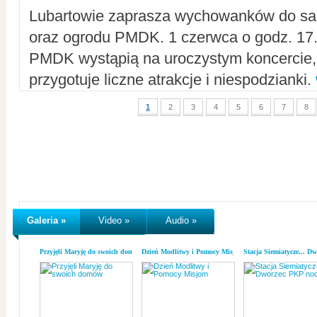
Lubartowie zaprasza wychowanków do sal
oraz ogrodu PMDK. 1 czerwca o godz. 17.0
PMDK wystąpią na uroczystym koncercie
przygotuje liczne atrakcje i niespodzianki.
1
2
3
4
5
6
7
8
Galeria »
Video »
Audio »
Przyjęli Maryję do swoich domów
Dzień Modlitwy i Pomocy Misjom
Stacja Siemiatycze... D