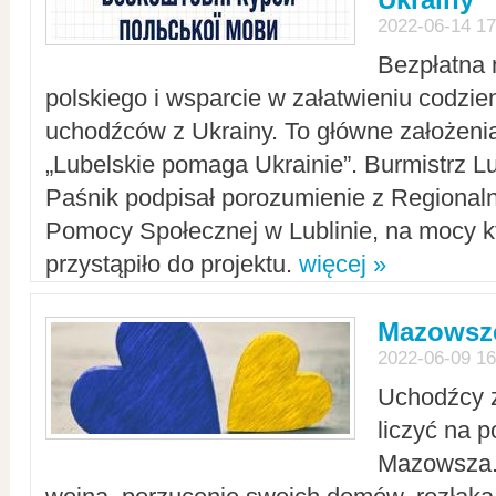
2022-06-14 17
Bezpłatna 
polskiego i wsparcie w załatwieniu codzi
uchodźców z Ukrainy. To główne założenia
„Lubelskie pomaga Ukrainie”. Burmistrz L
Paśnik podpisał porozumienie z Regiona
Pomocy Społecznej w Lublinie, na mocy k
przystąpiło do projektu.
więcej »
Mazowsze
2022-06-09 16
Uchodźcy 
liczyć na 
Mazowsza.