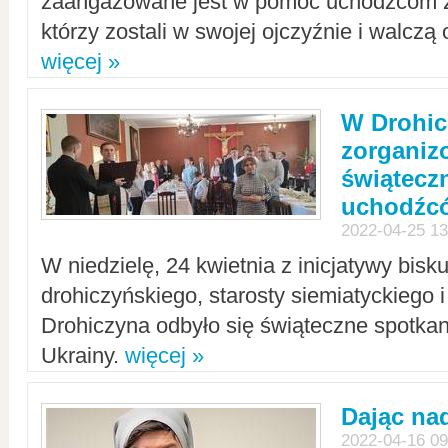
zaangażowane jest w pomoc uchodźcom z 
którzy zostali w swojej ojczyźnie i walczą 
więcej »
W Drohic
zorgani
świątecz
uchodźc
2022-04-25 13
W niedzielę, 24 kwietnia z inicjatywy bisk
drohiczyńskiego, starosty siemiatyckiego i
Drohiczyna odbyło się świąteczne spotka
Ukrainy.
więcej »
Dając nad
2022-04-16 09