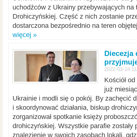
uchodźców z Ukrainy przebywających na t
Drohiczyńskiej. Część z nich zostanie pr
dostarczona bezpośrednio na teren objęte
więcej »
Diecezja
przyjmuj
2022-03-24 11
Kościół od
już miesią
Ukrainie i modli się o pokój. By zachęcić
i skoordynować działania, biskup drohicz
zorganizował spotkanie księży proboszczó
drohiczyńskiej. Wszystkie parafie zostały
znalezienie w swoich zasobach lokali, gd