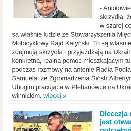
- Aniołowi
skrzydła, 
w szarej c
są właśnie ludzie ze Stowarzyszenia Mi
Motocyklowy Rajd Katyński. To są właśnie 
zdejmują skrzydła i przyjeżdżają na Ukrai
konkretną, realną pomoc mieszkającym tu
podczas rozmowy na antenie Radia Podlas
Samuela, ze Zgromadzenia Sióstr Alberty
Ubogim pracująca w Plebanówce na Ukrai
winnickim.
więcej »
Diecezja
jest otwa
potrzebu