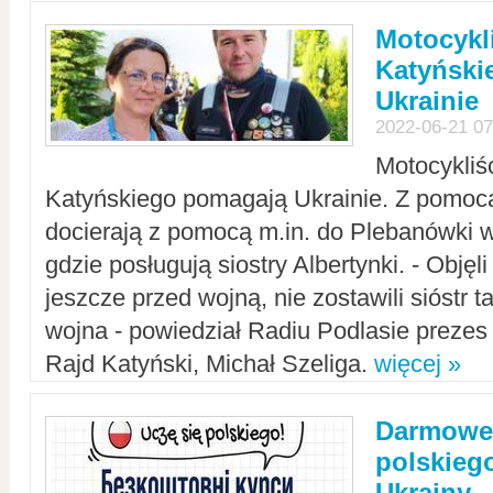
Motocykli
Katyński
Ukrainie
2022-06-21 07
Motocykliś
Katyńskiego pomagają Ukrainie. Z pomoc
docierają z pomocą m.in. do Plebanówki w
gdzie posługują siostry Albertynki. - Objęl
jeszcze przed wojną, nie zostawili sióstr 
wojna - powiedział Radiu Podlasie preze
Rajd Katyński, Michał Szeliga.
więcej »
Darmowe 
polskiego
Ukrainy