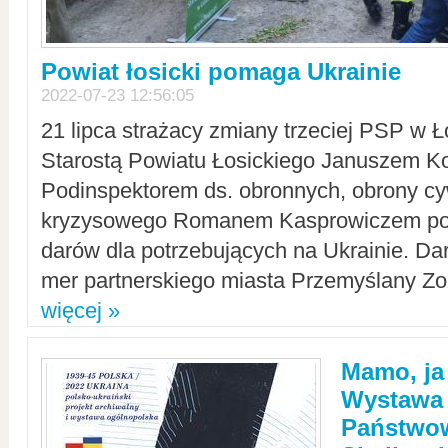
Powiat łosicki pomaga Ukrainie
2022-07-23 12:56:05
21 lipca strażacy zmiany trzeciej PSP w 
Starostą Powiatu Łosickiego Januszem Ko
Podinspektorem ds. obronnych, obrony cyw
kryzysowego Romanem Kasprowiczem po
darów dla potrzebujących na Ukrainie. Dar
mer partnerskiego miasta Przemyślany Zo
więcej »
Mamo, ja
Wystawa
Państwo