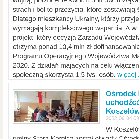
wojną, porzucenie swoich domów, rozłąka 
strach i ból to przeżycia, które zostawiają 
Dlatego mieszkańcy Ukrainy, którzy przyje
wymagają kompleksowego wsparcia. A w
projekt, który decyzją Zarządu Wojewód
otrzyma ponad 13,4 mln zł dofinansowani
Programu Operacyjnego Województwa Ma
2020. Z działań mających na celu włączeni
społeczną skorzysta 1,5 tys. osób.
więcej 
Ośrodek 
uchodźcó
Koszeló
2022-06-04 09
W Koszelów
gminy Stara Kornica został otwarty Ośro