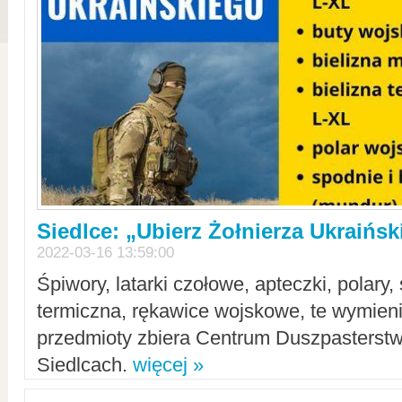
Siedlce: „Ubierz Żołnierza Ukraińs
2022-03-16 13:59:00
Śpiwory, latarki czołowe, apteczki, polary, 
termiczna, rękawice wojskowe, te wymieni
przedmioty zbiera Centrum Duszpasterst
Siedlcach.
więcej »