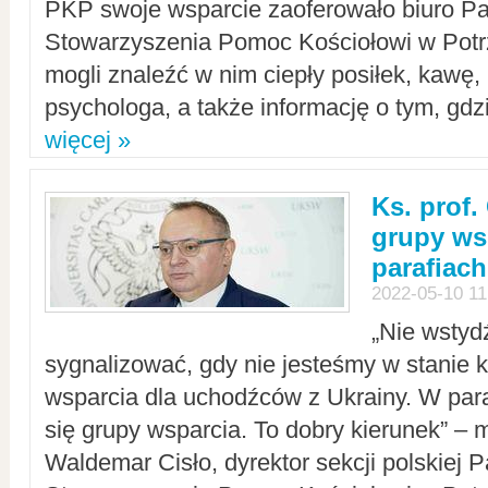
PKP swoje wsparcie zaoferowało biuro P
Stowarzyszenia Pomoc Kościołowi w Potr
mogli znaleźć w nim ciepły posiłek, kawę,
psychologa, a także informację o tym, gdzi
więcej »
Ks. prof.
grupy ws
parafiach
2022-05-10 11
„Nie wstyd
sygnalizować, gdy nie jesteśmy w stanie
wsparcia dla uchodźców z Ukrainy. W para
się grupy wsparcia. To dobry kierunek” – m
Waldemar Cisło, dyrektor sekcji polskiej 