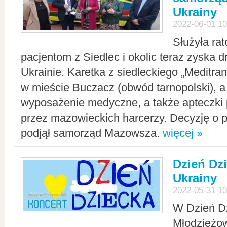
Ukrainy
2022-06-01 10
Służyła ra
pacjentom z Siedlec i okolic teraz zyska d
Ukrainie. Karetka z siedleckiego „Meditrans
w mieście Buczacz (obwód tarnopolski), a
wyposażenie medyczne, a także apteczki
przez mazowieckich harcerzy. Decyzję o 
podjął samorząd Mazowsza.
więcej »
Dzień Dz
Ukrainy
2022-05-31 10
W Dzień D
Młodzieżo