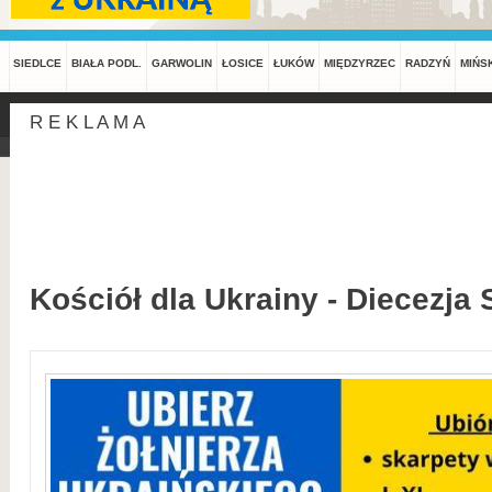
SIEDLCE
BIAŁA PODL.
GARWOLIN
ŁOSICE
ŁUKÓW
MIĘDZYRZEC
RADZYŃ
MIŃS
R E K L A M A
Kościół dla Ukrainy - Diecezja 