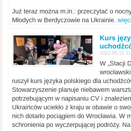
Już teraz można m.in.: przeczytać o noc
Młodych w Berdyczowie na Ukrainie.
więc
Kurs języ
uchodźcó
2022-05-21 11
W „Stacji D
wrocławsk
ruszył kurs języka polskiego dla uchodźcó
Stowarzyszenie planuje niebawem warszt
potrzebującym w napisaniu CV i znalezieni
Ukraińców uciekło z kraju w obawie o swoj
nich dotarło pociągiem do Wrocławia. W m
schronienia po wyczerpującej podróży. 