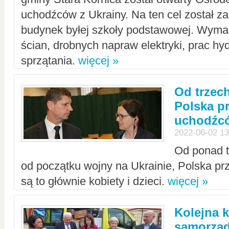
uchodźców z Ukrainy. Na ten cel został 
budynek byłej szkoły podstawowej. Wyma
ścian, drobnych napraw elektryki, prac hy
sprzątania.
więcej »
Od trzec
Polska p
uchodźcó
2022-06-02 13
Od ponad tr
od początku wojny na Ukrainie, Polska p
są to głównie kobiety i dzieci.
więcej »
Kolejna k
samorząd