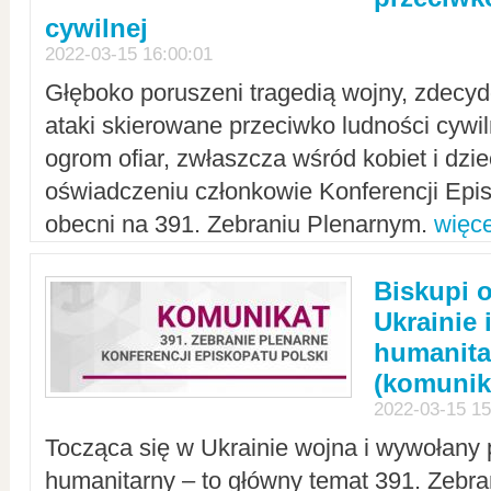
cywilnej
2022-03-15 16:00:01
Głęboko poruszeni tragedią wojny, zdecy
ataki skierowane przeciwko ludności cywi
ogrom ofiar, zwłaszcza wśród kobiet i dzie
oświadczeniu członkowie Konferencji Epis
obecni na 391. Zebraniu Plenarnym.
więce
Biskupi 
Ukrainie 
humanit
(komunik
2022-03-15 15
Tocząca się w Ukrainie wojna i wywołany 
humanitarny – to główny temat 391. Zebr