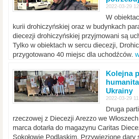
2022-03-29 12
W obiektac
kurii drohiczyńskiej oraz w budynkach para
diecezji drohiczyńskiej przyjmowani są uc
Tylko w obiektach w sercu diecezji, Drohi
przygotowano 40 miejsc dla uchodźców.
w
Kolejna 
humanita
Ukrainy
2022-03-29 11
Druga part
rzeczowej z Diecezji Arezzo we Włoszech 
marca dotarła do magazynu Caritas Diecez
Sokołowie Podlaskim. Przywiezione dary 