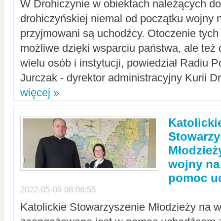
W Drohiczynie w obiektach należących do 
drohiczyńskiej niemal od początku wojny 
przyjmowani są uchodźcy. Otoczenie tych 
możliwe dzięki wsparciu państwa, ale też 
wielu osób i instytucji, powiedział Radiu P
Jurczak - dyrektor administracyjny Kurii D
więcej »
Katolicki
Stowarzy
Młodzież
wojny na 
pomoc u
2022-05-09 08:06:55
Katolickie Stowarzyszenie Młodzieży na w