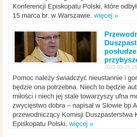
Konferencji Episkopatu Polski, które odbył
15 marca br. w Warszawie.
więcej »
Przewodn
Duszpast
posłudze
przybys
2022-03-15 15
Pomoc należy świadczyć nieustannie i gorl
będzie ona potrzebna. Niech to będzie au
miłości i niech jej stale towarzyszy ufna m
zwycięstwo dobra – napisał w Słowie bp A
przewodniczący Komisji Duszpasterstwa K
Episkopatu Polski.
więcej »