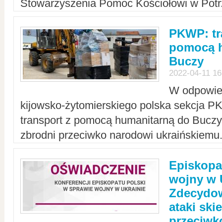
Stowarzyszenia Pomoc Kościołowi w Potr
PKWP: tr
pomocą h
Buczy
2022-04-11 16
W odpowied
kijowsko-żytomierskiego polska sekcja 
transport z pomocą humanitarną do Buczy,
zbrodni przeciwko narodowi ukraińskiemu
Episkopa
wojny w 
Zdecydow
ataki sk
przeciwk