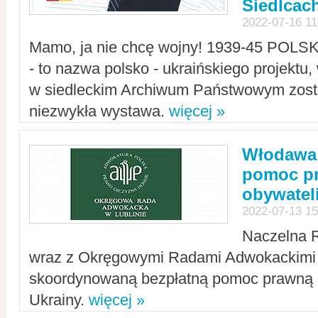
Siedlcac
2022-07-16 11
Mamo, ja nie chcę wojny! 1939-45 POLS
- to nazwa polsko - ukraińskiego projektu
w siedleckim Archiwum Państwowym zosta
niezwykła wystawa.
więcej »
Włodawa:
pomoc pr
obywatel
2022-07-13 15
Naczelna 
wraz z Okręgowymi Radami Adwokackimi 
skoordynowaną bezpłatną pomoc prawną d
Ukrainy.
więcej »