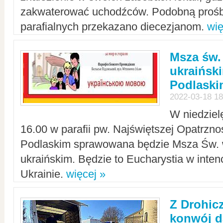
zakwaterować uchodźców. Podobną prośb
parafialnych przekazano diecezjanom.
wię
Msza św.
ukraińsk
Podlaski
2022-03-18 18
W niedziel
16.00 w parafii pw. Najświętszej Opatrzno
Podlaskim sprawowana będzie Msza Św. 
ukraińskim. Będzie to Eucharystia w intenc
Ukrainie.
więcej »
Z Drohic
konwój d