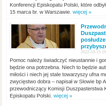
Konferencji Episkopatu Polski, które odbył
15 marca br. w Warszawie.
więcej »
Przewodn
Duszpast
posłudze
przybys
2022-03-15 15
Pomoc należy świadczyć nieustannie i gorl
będzie ona potrzebna. Niech to będzie au
miłości i niech jej stale towarzyszy ufna m
zwycięstwo dobra – napisał w Słowie bp A
przewodniczący Komisji Duszpasterstwa K
Episkopatu Polski.
więcej »