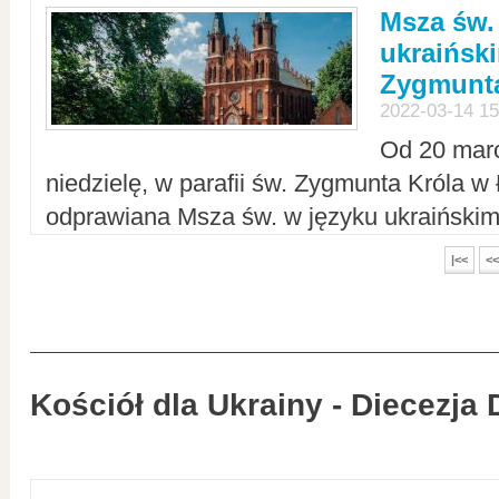
Msza św.
ukraiński
Zygmunta
2022-03-14 15
Od 20 mar
niedzielę, w parafii św. Zygmunta Króla w
odprawiana Msza św. w języku ukraiński
|<<
<<
Kościół dla Ukrainy - Diecezja