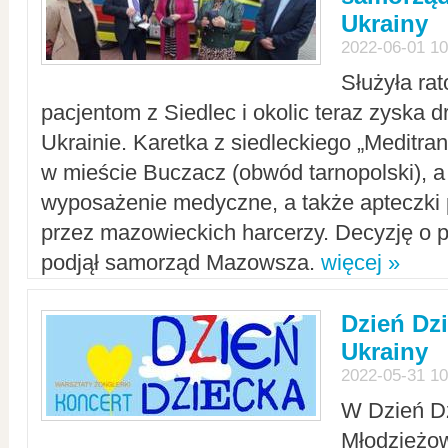
Ukrainy
2022-06-01 10
Służyła ra
pacjentom z Siedlec i okolic teraz zyska d
Ukrainie. Karetka z siedleckiego „Meditrans
w mieście Buczacz (obwód tarnopolski), a
wyposażenie medyczne, a także apteczki
przez mazowieckich harcerzy. Decyzję o 
podjął samorząd Mazowsza.
więcej »
Dzień Dz
Ukrainy
2022-05-31 10
W Dzień D
Młodzieżo