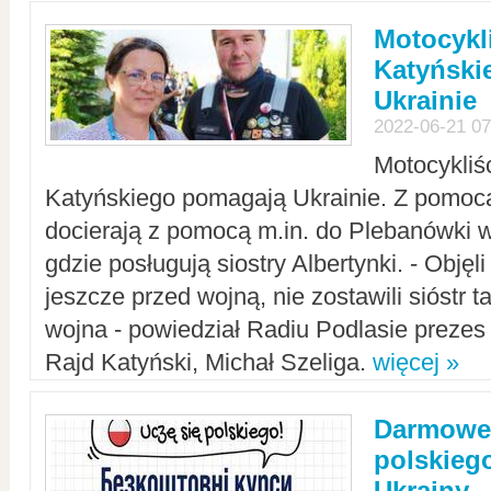
Motocykli
Katyński
Ukrainie
2022-06-21 07
Motocykliś
Katyńskiego pomagają Ukrainie. Z pomoc
docierają z pomocą m.in. do Plebanówki w
gdzie posługują siostry Albertynki. - Objęl
jeszcze przed wojną, nie zostawili sióstr 
wojna - powiedział Radiu Podlasie preze
Rajd Katyński, Michał Szeliga.
więcej »
Darmowe 
polskiego
Ukrainy