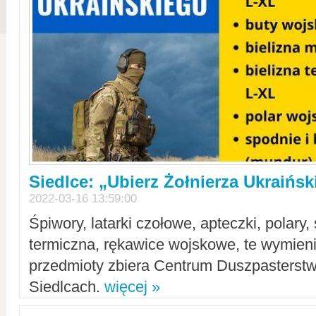
Siedlce: „Ubierz Żołnierza Ukraińs
2022-03-16 13:59:00
Śpiwory, latarki czołowe, apteczki, polary, 
termiczna, rękawice wojskowe, te wymieni
przedmioty zbiera Centrum Duszpasterst
Siedlcach.
więcej »