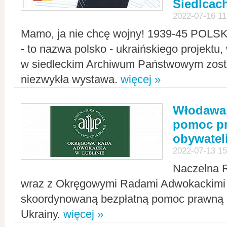
Siedlcac
2022-07-16 11
Mamo, ja nie chcę wojny! 1939-45 POLS
- to nazwa polsko - ukraińskiego projektu
w siedleckim Archiwum Państwowym zosta
niezwykła wystawa.
więcej »
Włodawa:
pomoc pr
obywatel
2022-07-13 15
Naczelna 
wraz z Okręgowymi Radami Adwokackimi 
skoordynowaną bezpłatną pomoc prawną d
Ukrainy.
więcej »