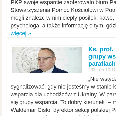
PKP swoje wsparcie zaoferowało biuro P
Stowarzyszenia Pomoc Kościołowi w Potr
mogli znaleźć w nim ciepły posiłek, kawę,
psychologa, a także informację o tym, gdzi
więcej »
Ks. prof.
grupy ws
parafiach
2022-05-10 11
„Nie wstyd
sygnalizować, gdy nie jesteśmy w stanie
wsparcia dla uchodźców z Ukrainy. W para
się grupy wsparcia. To dobry kierunek” – m
Waldemar Cisło, dyrektor sekcji polskiej 