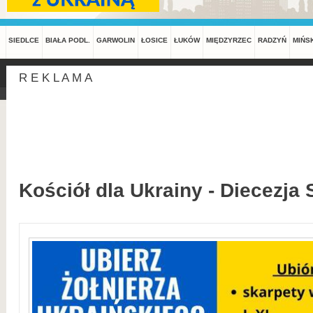
SIEDLCE
BIAŁA PODL.
GARWOLIN
ŁOSICE
ŁUKÓW
MIĘDZYRZEC
RADZYŃ
MIŃS
R E K L A M A
Kościół dla Ukrainy - Diecezja 