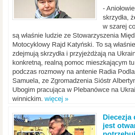
- Aniołowi
skrzydła, 
w szarej c
są właśnie ludzie ze Stowarzyszenia Mi
Motocyklowy Rajd Katyński. To są właśnie 
zdejmują skrzydła i przyjeżdżają na Ukrai
konkretną, realną pomoc mieszkającym tu
podczas rozmowy na antenie Radia Podlas
Samuela, ze Zgromadzenia Sióstr Alberty
Ubogim pracująca w Plebanówce na Ukrai
winnickim.
więcej »
Diecezja
jest otwa
potrzebu