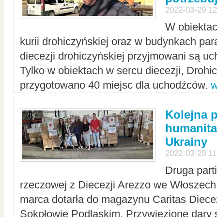
2022-03-29 12
W obiektac
kurii drohiczyńskiej oraz w budynkach para
diecezji drohiczyńskiej przyjmowani są uc
Tylko w obiektach w sercu diecezji, Drohi
przygotowano 40 miejsc dla uchodźców.
w
Kolejna 
humanita
Ukrainy
2022-03-29 11
Druga part
rzeczowej z Diecezji Arezzo we Włoszech 
marca dotarła do magazynu Caritas Diecez
Sokołowie Podlaskim. Przywiezione dary 