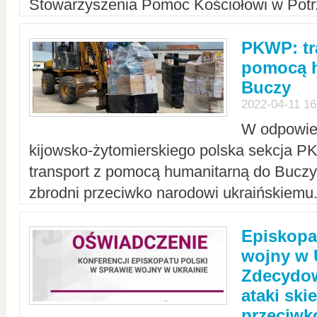
Stowarzyszenia Pomoc Kościołowi w Potr
PKWP: tr
pomocą h
Buczy
2022-04-11 16
W odpowied
kijowsko-żytomierskiego polska sekcja 
transport z pomocą humanitarną do Buczy,
zbrodni przeciwko narodowi ukraińskiemu
Episkopa
wojny w 
Zdecydow
ataki sk
przeciwk