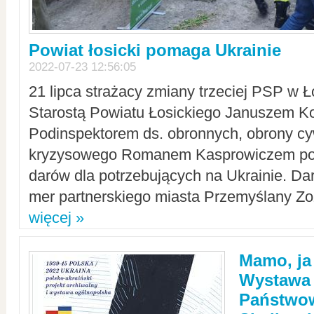
Powiat łosicki pomaga Ukrainie
2022-07-23 12:56:05
21 lipca strażacy zmiany trzeciej PSP w 
Starostą Powiatu Łosickiego Januszem Ko
Podinspektorem ds. obronnych, obrony cyw
kryzysowego Romanem Kasprowiczem po
darów dla potrzebujących na Ukrainie. Dar
mer partnerskiego miasta Przemyślany Zo
więcej »
Mamo, ja
Wystawa
Państwo