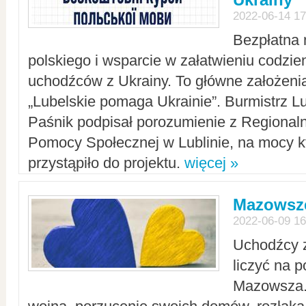
2022-06-14 17
Bezpłatna 
polskiego i wsparcie w załatwieniu codzi
uchodźców z Ukrainy. To główne założenia
„Lubelskie pomaga Ukrainie”. Burmistrz L
Paśnik podpisał porozumienie z Regiona
Pomocy Społecznej w Lublinie, na mocy k
przystąpiło do projektu.
więcej »
Mazowsze
2022-06-09 16
Uchodźcy 
liczyć na 
Mazowsza.