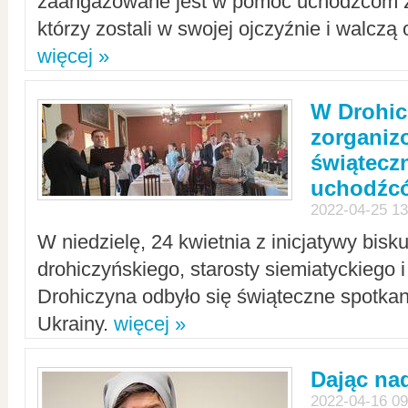
zaangażowane jest w pomoc uchodźcom z 
którzy zostali w swojej ojczyźnie i walczą 
więcej »
W Drohic
zorgani
świątecz
uchodźc
2022-04-25 13
W niedzielę, 24 kwietnia z inicjatywy bisk
drohiczyńskiego, starosty siemiatyckiego i
Drohiczyna odbyło się świąteczne spotka
Ukrainy.
więcej »
Dając nad
2022-04-16 09