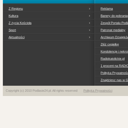
Z Regionu
Reklama
Kultura
Banery do pobrania
Z życia Kościoła
Zespół Portalu Podl
Sport
Patronat medialny
Aktualności
Archiwum Dzwiękó
Złóż cegiełkę
Kondolencje i nekro
Radiokatolickie.pl
1 procent na RADI
Polityka Prywatno
Znajdziesz nas w 
Copyright (c) 2010 Podlasie24.pl. All rights reserved
Polityka Prywatności