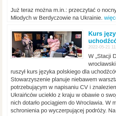
Już teraz można m.in.: przeczytać o noc
Młodych w Berdyczowie na Ukrainie.
więc
Kurs języ
uchodźcó
2022-05-21 11
W „Stacji D
wrocławsk
ruszył kurs języka polskiego dla uchodźcó
Stowarzyszenie planuje niebawem warszt
potrzebującym w napisaniu CV i znalezieni
Ukraińców uciekło z kraju w obawie o swoj
nich dotarło pociągiem do Wrocławia. W m
schronienia po wyczerpującej podróży. 