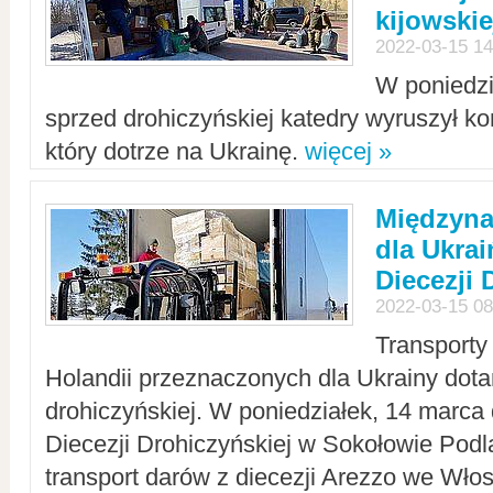
kijowskie
2022-03-15 14
W poniedzi
sprzed drohiczyńskiej katedry wyruszył k
który dotrze na Ukrainę.
więcej »
Międzyn
dla Ukra
Diecezji 
2022-03-15 08
Transporty
Holandii przeznaczonych dla Ukrainy dotar
drohiczyńskiej. W poniedziałek, 14 marca 
Diecezji Drohiczyńskiej w Sokołowie Pod
transport darów z diecezji Arezzo we Wło