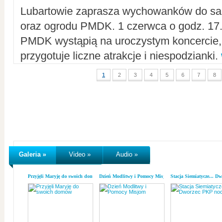
Lubartowie zaprasza wychowanków do sal
oraz ogrodu PMDK. 1 czerwca o godz. 17.0
PMDK wystąpią na uroczystym koncercie
przygotuje liczne atrakcje i niespodzianki.
1
2
3
4
5
6
7
8
Galeria »
Video »
Audio »
Przyjęli Maryję do swoich domów
Dzień Modlitwy i Pomocy Misjom
Stacja Siemiatycze... D