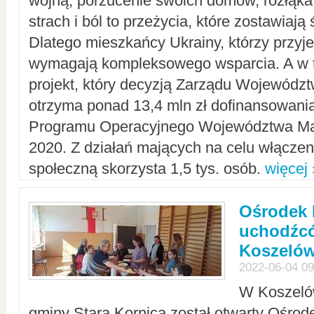
wojną, porzucenie swoich domów, rozłąka 
strach i ból to przeżycia, które zostawiają 
Dlatego mieszkańcy Ukrainy, którzy przyje
wymagają kompleksowego wsparcia. A w
projekt, który decyzją Zarządu Wojewód
otrzyma ponad 13,4 mln zł dofinansowani
Programu Operacyjnego Województwa Ma
2020. Z działań mających na celu włączeni
społeczną skorzysta 1,5 tys. osób.
więcej 
Ośrodek 
uchodźcó
Koszeló
2022-06-04 09
W Koszelów
gminy Stara Kornica został otwarty Ośro