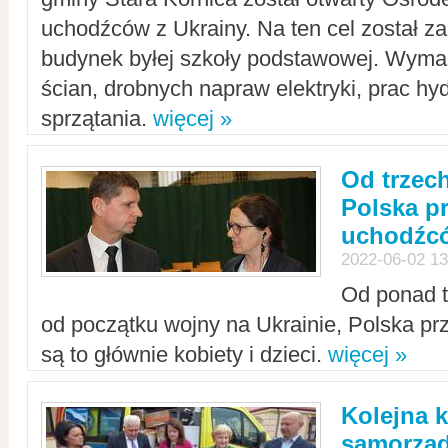
uchodźców z Ukrainy. Na ten cel został 
budynek byłej szkoły podstawowej. Wyma
ścian, drobnych napraw elektryki, prac hy
sprzątania.
więcej »
Od trzec
Polska p
uchodźcó
2022-06-02 13
Od ponad tr
od początku wojny na Ukrainie, Polska p
są to głównie kobiety i dzieci.
więcej »
Kolejna k
samorząd