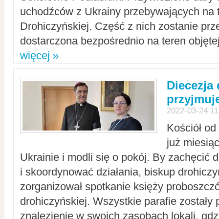
uchodźców z Ukrainy przebywających na t
Drohiczyńskiej. Część z nich zostanie pr
dostarczona bezpośrednio na teren objęte
więcej »
Diecezja
przyjmuj
2022-03-24 11
Kościół od
już miesią
Ukrainie i modli się o pokój. By zachęcić
i skoordynować działania, biskup drohicz
zorganizował spotkanie księży proboszczó
drohiczyńskiej. Wszystkie parafie zostały
znalezienie w swoich zasobach lokali, gd