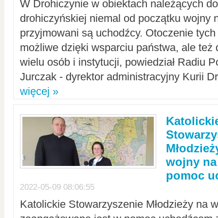
W Drohiczynie w obiektach należących do 
drohiczyńskiej niemal od początku wojny 
przyjmowani są uchodźcy. Otoczenie tych 
możliwe dzięki wsparciu państwa, ale też 
wielu osób i instytucji, powiedział Radiu P
Jurczak - dyrektor administracyjny Kurii D
więcej »
Katolicki
Stowarzy
Młodzież
wojny na 
pomoc u
2022-05-09 08:06:55
Katolickie Stowarzyszenie Młodzieży na w