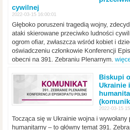
cywilnej
2022-03-15 16:00:01
Głęboko poruszeni tragedią wojny, zdecy
ataki skierowane przeciwko ludności cywi
ogrom ofiar, zwłaszcza wśród kobiet i dzie
oświadczeniu członkowie Konferencji Epis
obecni na 391. Zebraniu Plenarnym.
więce
Biskupi 
Ukrainie 
humanit
(komunik
2022-03-15 15
Tocząca się w Ukrainie wojna i wywołany 
humanitarny – to główny temat 391. Zebr