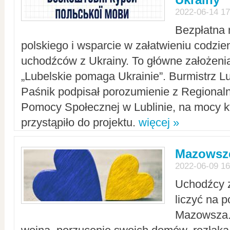
2022-06-14 17
Bezpłatna 
polskiego i wsparcie w załatwieniu codzi
uchodźców z Ukrainy. To główne założenia
„Lubelskie pomaga Ukrainie”. Burmistrz L
Paśnik podpisał porozumienie z Regiona
Pomocy Społecznej w Lublinie, na mocy k
przystąpiło do projektu.
więcej »
Mazowsze
2022-06-09 16
Uchodźcy 
liczyć na 
Mazowsza.