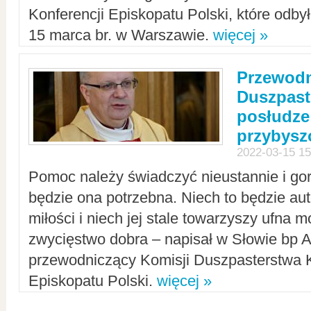
Konferencji Episkopatu Polski, które odbył
15 marca br. w Warszawie.
więcej »
Przewodn
Duszpast
posłudze
przybys
2022-03-15 15
Pomoc należy świadczyć nieustannie i gorl
będzie ona potrzebna. Niech to będzie au
miłości i niech jej stale towarzyszy ufna m
zwycięstwo dobra – napisał w Słowie bp A
przewodniczący Komisji Duszpasterstwa K
Episkopatu Polski.
więcej »