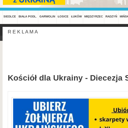
SIEDLCE
BIAŁA PODL.
GARWOLIN
ŁOSICE
ŁUKÓW
MIĘDZYRZEC
RADZYŃ
MIŃS
R E K L A M A
Kościół dla Ukrainy - Diecezja 