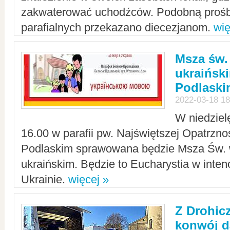
zakwaterować uchodźców. Podobną prośb
parafialnych przekazano diecezjanom.
wię
Msza św.
ukraińsk
Podlaski
2022-03-18 18
W niedziel
16.00 w parafii pw. Najświętszej Opatrzno
Podlaskim sprawowana będzie Msza Św. 
ukraińskim. Będzie to Eucharystia w intenc
Ukrainie.
więcej »
Z Drohic
konwój d