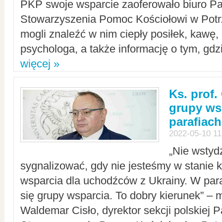
PKP swoje wsparcie zaoferowało biuro P
Stowarzyszenia Pomoc Kościołowi w Potr
mogli znaleźć w nim ciepły posiłek, kawę,
psychologa, a także informację o tym, gdzi
więcej »
Ks. prof.
grupy ws
parafiach
2022-05-10 11
„Nie wstyd
sygnalizować, gdy nie jesteśmy w stanie
wsparcia dla uchodźców z Ukrainy. W para
się grupy wsparcia. To dobry kierunek” – m
Waldemar Cisło, dyrektor sekcji polskiej 