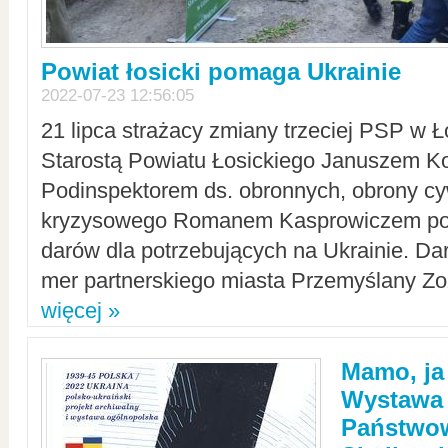
Powiat łosicki pomaga Ukrainie
2022-07-23 12:56:05
21 lipca strażacy zmiany trzeciej PSP w 
Starostą Powiatu Łosickiego Januszem Ko
Podinspektorem ds. obronnych, obrony cyw
kryzysowego Romanem Kasprowiczem po
darów dla potrzebujących na Ukrainie. Dar
mer partnerskiego miasta Przemyślany Zo
więcej »
Mamo, ja
Wystawa
Państwo