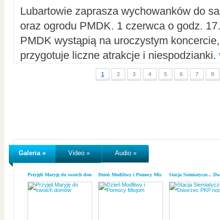
Lubartowie zaprasza wychowanków do sal
oraz ogrodu PMDK. 1 czerwca o godz. 17.0
PMDK wystąpią na uroczystym koncercie
przygotuje liczne atrakcje i niespodzianki.
1
2
3
4
5
6
7
8
Galeria »
Video »
Audio »
Przyjęli Maryję do swoich domów
Dzień Modlitwy i Pomocy Misjom
Stacja Siemiatycze... D