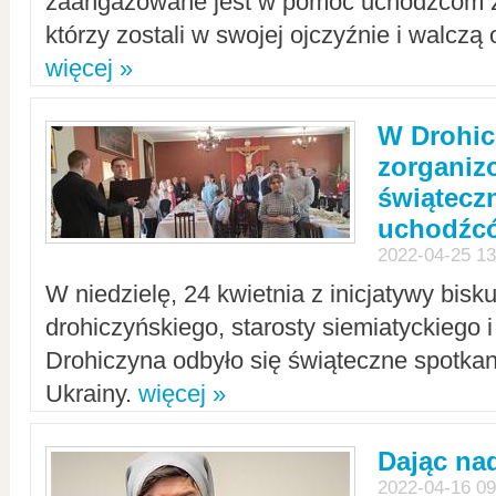
zaangażowane jest w pomoc uchodźcom z 
którzy zostali w swojej ojczyźnie i walczą 
więcej »
W Drohic
zorgani
świątecz
uchodźc
2022-04-25 13
W niedzielę, 24 kwietnia z inicjatywy bisk
drohiczyńskiego, starosty siemiatyckiego i
Drohiczyna odbyło się świąteczne spotka
Ukrainy.
więcej »
Dając nad
2022-04-16 09