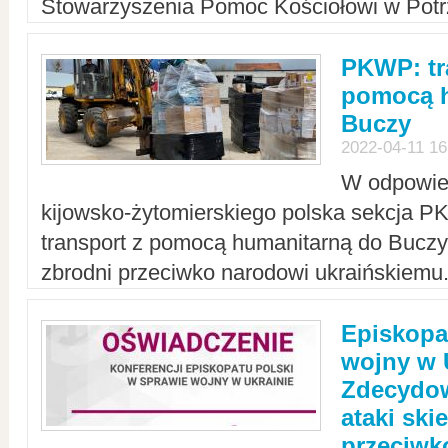
Stowarzyszenia Pomoc Kościołowi w Potr
PKWP: tr
pomocą h
Buczy
2022-04-11 16
W odpowied
kijowsko-żytomierskiego polska sekcja 
transport z pomocą humanitarną do Buczy,
zbrodni przeciwko narodowi ukraińskiemu
Episkopa
wojny w 
Zdecydow
ataki sk
przeciwk