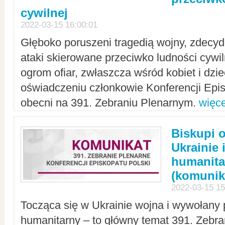
cywilnej
2022-03-15 16:00:01
Głęboko poruszeni tragedią wojny, zdecy
ataki skierowane przeciwko ludności cywi
ogrom ofiar, zwłaszcza wśród kobiet i dzie
oświadczeniu członkowie Konferencji Epis
obecni na 391. Zebraniu Plenarnym.
więce
Biskupi 
Ukrainie 
humanit
(komunik
2022-03-15 15
Tocząca się w Ukrainie wojna i wywołany 
humanitarny – to główny temat 391. Zebr