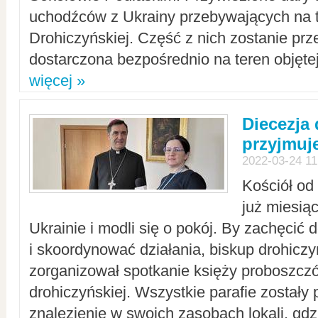
uchodźców z Ukrainy przebywających na t
Drohiczyńskiej. Część z nich zostanie pr
dostarczona bezpośrednio na teren objęte
więcej »
Diecezja
przyjmuj
2022-03-24 11
Kościół od
już miesią
Ukrainie i modli się o pokój. By zachęcić
i skoordynować działania, biskup drohicz
zorganizował spotkanie księży proboszczó
drohiczyńskiej. Wszystkie parafie zostały
znalezienie w swoich zasobach lokali, gd