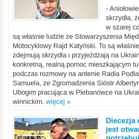
- Aniołowi
skrzydła, 
w szarej c
są właśnie ludzie ze Stowarzyszenia Mi
Motocyklowy Rajd Katyński. To są właśnie 
zdejmują skrzydła i przyjeżdżają na Ukrai
konkretną, realną pomoc mieszkającym tu
podczas rozmowy na antenie Radia Podlas
Samuela, ze Zgromadzenia Sióstr Alberty
Ubogim pracująca w Plebanówce na Ukrai
winnickim.
więcej »
Diecezja
jest otwa
potrzebu