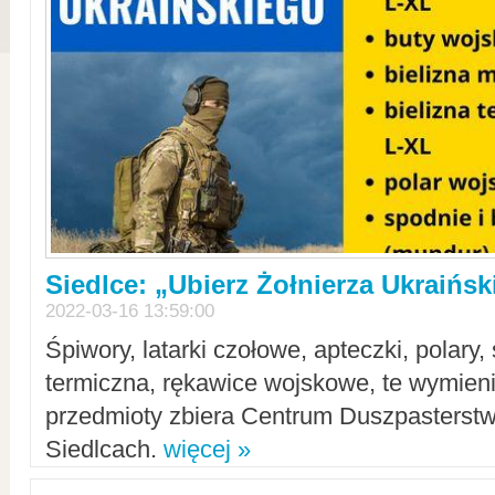
Siedlce: „Ubierz Żołnierza Ukraińs
2022-03-16 13:59:00
Śpiwory, latarki czołowe, apteczki, polary, 
termiczna, rękawice wojskowe, te wymieni
przedmioty zbiera Centrum Duszpasterst
Siedlcach.
więcej »