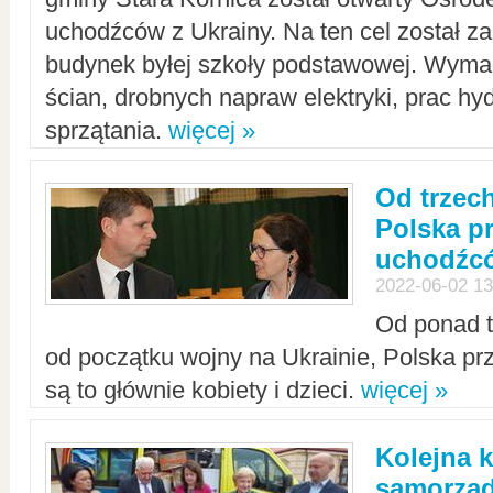
uchodźców z Ukrainy. Na ten cel został 
budynek byłej szkoły podstawowej. Wyma
ścian, drobnych napraw elektryki, prac hy
sprzątania.
więcej »
Od trzec
Polska p
uchodźcó
2022-06-02 13
Od ponad tr
od początku wojny na Ukrainie, Polska p
są to głównie kobiety i dzieci.
więcej »
Kolejna k
samorząd