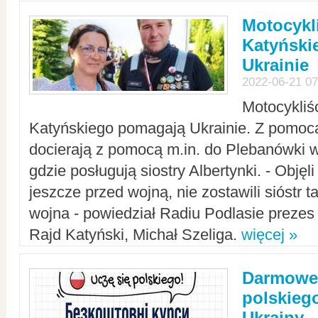
Motocykli
Katyński
Ukrainie
2022-06-21 07
Motocykliś
Katyńskiego pomagają Ukrainie. Z pomoc
docierają z pomocą m.in. do Plebanówki w
gdzie posługują siostry Albertynki. - Objęl
jeszcze przed wojną, nie zostawili sióstr 
wojna - powiedział Radiu Podlasie preze
Rajd Katyński, Michał Szeliga.
więcej »
Darmowe 
polskiego
Ukrainy