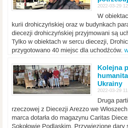
2022-03-29 12
W obiektac
kurii drohiczyńskiej oraz w budynkach para
diecezji drohiczyńskiej przyjmowani są uc
Tylko w obiektach w sercu diecezji, Drohi
przygotowano 40 miejsc dla uchodźców.
w
Kolejna 
humanita
Ukrainy
2022-03-29 11
Druga part
rzeczowej z Diecezji Arezzo we Włoszech 
marca dotarła do magazynu Caritas Diecez
Sokołowie Podlaskim. Przywiezione dary 