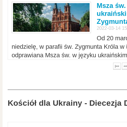
Msza św.
ukraiński
Zygmunta
2022-03-14 15
Od 20 mar
niedzielę, w parafii św. Zygmunta Króla w
odprawiana Msza św. w języku ukraiński
|<<
<<
Kościół dla Ukrainy - Diecezja