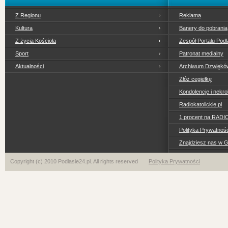
Z Regionu
Reklama
Kultura
Banery do pobrania
Z życia Kościoła
Zespół Portalu Podl
Sport
Patronat medialny
Aktualności
Archiwum Dzwiękó
Złóż cegiełkę
Kondolencje i nekro
Radiokatolickie.pl
1 procent na RADI
Polityka Prywatno
Znajdziesz nas w 
Copyright (c) 2010 Podlasie24.pl. All rights reserved
Polityka Prywatności