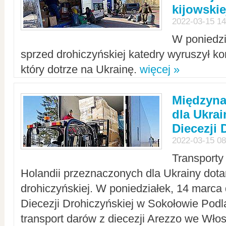
kijowskie
2022-03-15 14
W poniedzi
sprzed drohiczyńskiej katedry wyruszył k
który dotrze na Ukrainę.
więcej »
Międzyn
dla Ukra
Diecezji 
2022-03-15 08
Transporty
Holandii przeznaczonych dla Ukrainy dotar
drohiczyńskiej. W poniedziałek, 14 marca 
Diecezji Drohiczyńskiej w Sokołowie Pod
transport darów z diecezji Arezzo we Wło