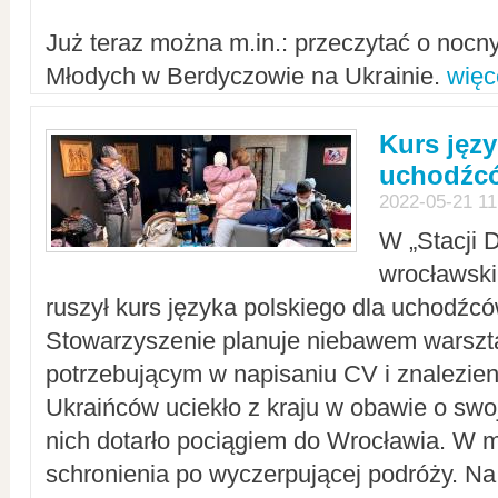
Już teraz można m.in.: przeczytać o noc
Młodych w Berdyczowie na Ukrainie.
więc
Kurs języ
uchodźcó
2022-05-21 11
W „Stacji D
wrocławsk
ruszył kurs języka polskiego dla uchodźcó
Stowarzyszenie planuje niebawem warszt
potrzebującym w napisaniu CV i znalezieni
Ukraińców uciekło z kraju w obawie o swoj
nich dotarło pociągiem do Wrocławia. W m
schronienia po wyczerpującej podróży. 