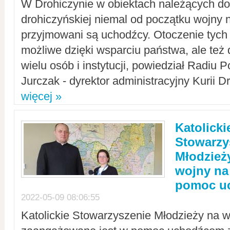
W Drohiczynie w obiektach należących do 
drohiczyńskiej niemal od początku wojny 
przyjmowani są uchodźcy. Otoczenie tych 
możliwe dzięki wsparciu państwa, ale też 
wielu osób i instytucji, powiedział Radiu P
Jurczak - dyrektor administracyjny Kurii D
więcej »
Katolicki
Stowarzy
Młodzież
wojny na 
pomoc u
2022-05-09 08:06:55
Katolickie Stowarzyszenie Młodzieży na w