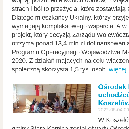
wojną, porzucenie swoich domów, rozłąka 
strach i ból to przeżycia, które zostawiają 
Dlatego mieszkańcy Ukrainy, którzy przyje
wymagają kompleksowego wsparcia. A w
projekt, który decyzją Zarządu Wojewód
otrzyma ponad 13,4 mln zł dofinansowani
Programu Operacyjnego Województwa Ma
2020. Z działań mających na celu włączeni
społeczną skorzysta 1,5 tys. osób.
więcej 
Ośrodek 
uchodźcó
Koszeló
2022-06-04 09
W Koszelów
gminy Stara Kornica został otwarty Ośro