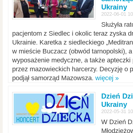
Ukrainy
2022-06-01 10
Służyła ra
pacjentom z Siedlec i okolic teraz zyska d
Ukrainie. Karetka z siedleckiego „Meditrans
w mieście Buczacz (obwód tarnopolski), a
wyposażenie medyczne, a także apteczki
przez mazowieckich harcerzy. Decyzję o 
podjął samorząd Mazowsza.
więcej »
Dzień Dz
Ukrainy
2022-05-31 10
W Dzień D
Młodzieżo