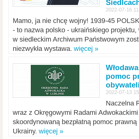
Siedlcac
2022-07-16 11
Mamo, ja nie chcę wojny! 1939-45 POLS
- to nazwa polsko - ukraińskiego projektu
w siedleckim Archiwum Państwowym zosta
niezwykła wystawa.
więcej »
Włodawa:
pomoc pr
obywatel
2022-07-13 15
Naczelna 
wraz z Okręgowymi Radami Adwokackimi 
skoordynowaną bezpłatną pomoc prawną d
Ukrainy.
więcej »