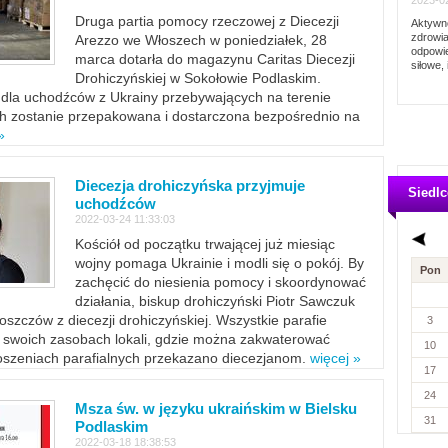
2023-02
Druga partia pomocy rzeczowej z Diecezji
Aktywno
zdrowia
Arezzo we Włoszech w poniedziałek, 28
odpowie
marca dotarła do magazynu Caritas Diecezji
siłowe, 
Drohiczyńskiej w Sokołowie Podlaskim.
dla uchodźców z Ukrainy przebywających na terenie
ich zostanie przepakowana i dostarczona bezpośrednio na
»
Diecezja drohiczyńska przyjmuje
Siedlc
uchodźców
2022-03-24 11:33:03
Kościół od początku trwającej już miesiąc
wojny pomaga Ukrainie i modli się o pokój. By
Pon
zachęcić do niesienia pomocy i skoordynować
działania, biskup drohiczyński Piotr Sawczuk
szczów z diecezji drohiczyńskiej. Wszystkie parafie
3
w swoich zasobach lokali, gdzie można zakwaterować
10
szeniach parafialnych przekazano diecezjanom.
więcej »
17
24
Msza św. w języku ukraińskim w Bielsku
31
Podlaskim
2022-03-18 18:38:53