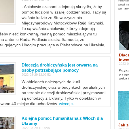
relaksu
powinna
- Aniołowie czasami zdejmują skrzydła, żeby
po nawe
pomóc ludziom w szarej codzienności. Tacy są
właśnie ludzie ze Stowarzyszenia
Międzynarodowy Motocyklowy Rajd Katyński.
To są właśnie aniołowie, którzy zdejmują
, żeby nieść konkretną, realną pomoc mieszkającym tu
a antenie Radia Podlasie siostra Samuela, ze
sługujących Ubogim pracująca w Plebanówce na Ukrainie,
Dlacz
inwes
2023-0
Diecezja drohiczyńska jest otwarta na
osoby potrzebujące pomocy
Przyjrz
przygo
2022-03-29 12:09:52
giełda 
W obiektach należących do kurii
drohiczyńskiej oraz w budynkach parafialnych
na terenie diecezji drohiczyńskiej przyjmowani
są uchodźcy z Ukrainy. Tylko w obiektach w
towano 40 miejsc dla uchodźców.
więcej »
Kolejna pomoc humanitarna z Włoch dla
Ukrainy
Jak z
2022-03-29 11:00:07