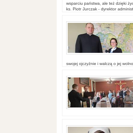
wsparciu państwa, ale też dzięki życ
ks. Piotr Jurczak - dyrektor adminis
swojej ojczyźnie i walczą o jej woln