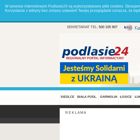
W serwisie internetowym Podlasie24 są wykorzystywane pliki cookies. Stosuje
Korzystanie z witryny bez zmiany ustawień Twojej przeglądarki oznacza, że 
SEKRETARIAT TEL:
500 105 907
SIEDLCE
BIAŁA PODL.
GARWOLIN
ŁOSICE
ŁU
R E K L A M A