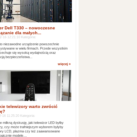
er Dell T330 – nowoczesne
ązanie dla małych...
2-16 12:21:10 Kategoria:
to niezawodne urządzenie powszechnie
ystywane w wielu firmach. Przede wszystkim
 cechuje się wysoką wydajnością oraz
cją bezpieczeństwa...
więcej »
kie telewizory warto zwrócić
ę?
-16 11:25:20 Kategoria:
e milkną dyskusję, jaki telewizor LED byłby
zy, czy może trafniejszym wyborem byłyby
zory LCD, plazma czy też zaawansowane
ogicznie modele....