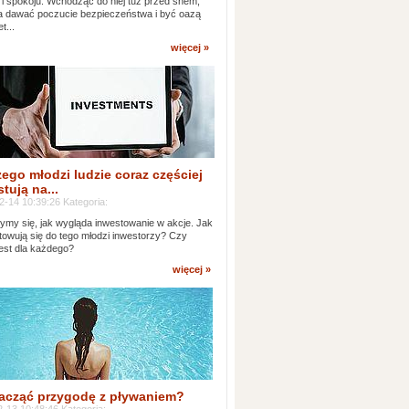
 i spokoju. Wchodząc do niej tuż przed snem,
 dawać poczucie bezpieczeństwa i być oazą
t...
więcej »
ego młodzi ludzie coraz częściej
tują na...
2-14 10:39:26 Kategoria:
ymy się, jak wygląda inwestowanie w akcje. Jak
towują się do tego młodzi inwestorzy? Czy
jest dla każdego?
więcej »
acząć przygodę z pływaniem?