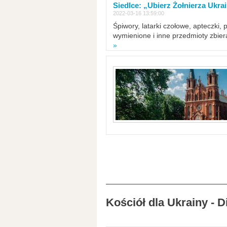
Siedlce: „Ubierz Żołnierza Ukra
2022-03-16 13:59:00
Śpiwory, latarki czołowe, apteczki, 
wymienione i inne przedmioty zbie
»
Kościół dla Ukrainy - 