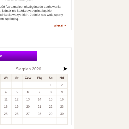
-13 10:48:46 Kategoria:
ść fizyczna jest niezbędna do zachowania
, jednak nie każda dyscyplina będzie
dnia dla wszystkich. Jedni z nas wolą sporty
inni spokojną...
więcej »
e
Sierpień 2026
Wt
Śr
Czw
Pią
So
Nd
1
2
4
5
6
7
8
9
11
12
13
14
15
16
18
19
20
21
22
23
25
26
27
28
29
30