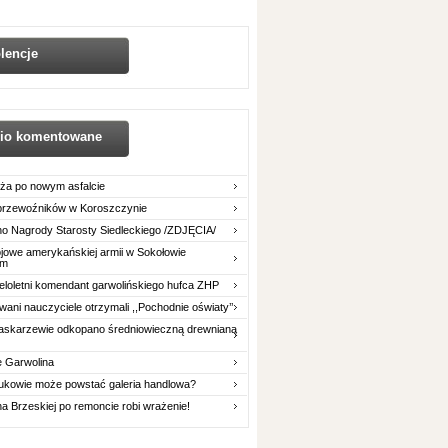
lencje
nio komentowane
ża po nowym asfalcie
 przewoźników w Koroszczynie
o Nagrody Starosty Siedleckiego /ZDJĘCIA/
owe amerykańskiej armii w Sokołowie
im
eloletni komendant garwolińskiego hufca ZHP
ani nauczyciele otrzymali ,,Pochodnie oświaty’’
askarzewie odkopano średniowieczną drewnianą
e Garwolina
ukowie może powstać galeria handlowa?
na Brzeskiej po remoncie robi wrażenie!