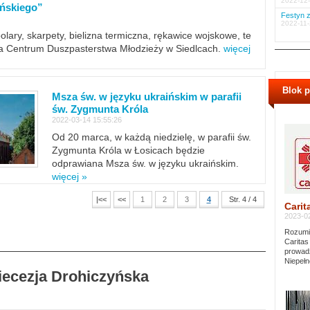
2022-12-
ińskiego”
Festyn z
2022-11-
polary, skarpety, bielizna termiczna, rękawice wojskowe, te
ra Centrum Duszpasterstwa Młodzieży w Siedlcach.
więcej
Blok 
Msza św. w języku ukraińskim w parafii
św. Zygmunta Króla
2022-03-14 15:55:26
Od 20 marca, w każdą niedzielę, w parafii św.
Zygmunta Króla w Łosicach będzie
odprawiana Msza św. w języku ukraińskim.
więcej »
|<<
<<
1
2
3
4
Str. 4 / 4
Carit
2023-02
Rozumie
Caritas
prowadz
Niepełn
Diecezja Drohiczyńska