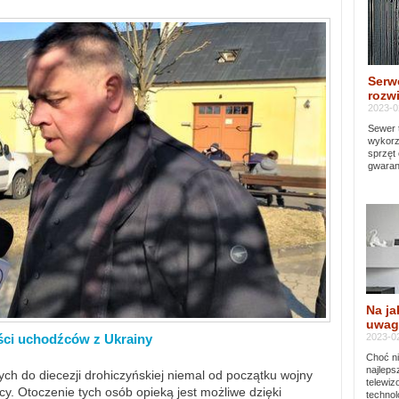
Serw
rozwi
2023-0
Sewer 
wykorz
sprzęt
gwaran
Na ja
uwag
2023-02
ści uchodźców z Ukrainy
Choć ni
najleps
ch do diecezji drohiczyńskiej niemal od początku wojny
telewi
y. Otoczenie tych osób opieką jest możliwe dzięki
technol