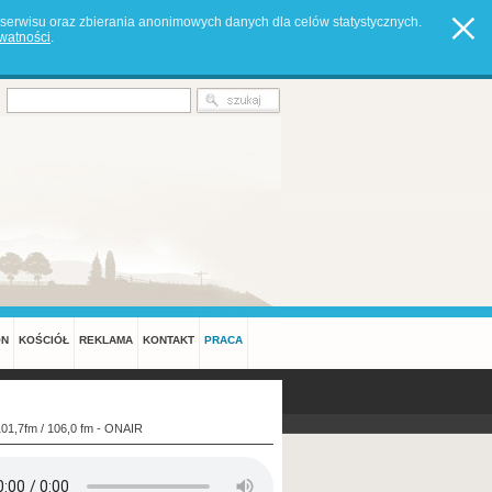
serwisu oraz zbierania anonimowych danych dla celów statystycznych.
ywatności
.
ON
KOŚCIÓŁ
REKLAMA
KONTAKT
PRACA
101,7fm / 106,0 fm - ONAIR