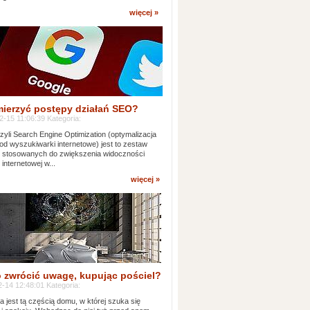
więcej »
mierzyć postępy działań SEO?
-15 11:06:39 Kategoria:
yli Search Engine Optimization (optymalizacja
od wyszukiwarki internetowe) jest to zestaw
k stosowanych do zwiększenia widoczności
 internetowej w...
więcej »
 zwrócić uwagę, kupując pościel?
-14 12:48:01 Kategoria:
ia jest tą częścią domu, w której szuka się