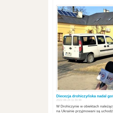
Diecezja drohiczyńska nadal go
2022-06-24 11:30:48
W Drohiczynie w obiektach należący
na Ukrainie przyjmowani są uchodźc