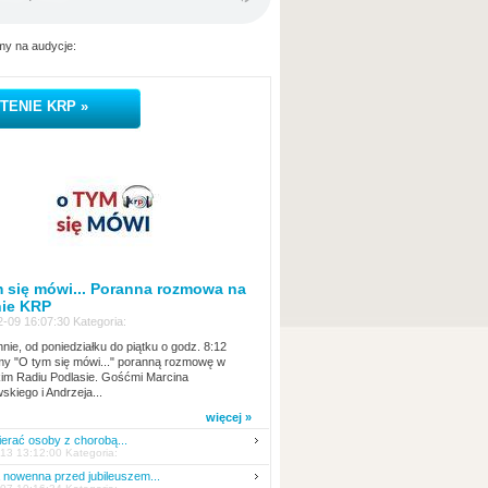
y na audycje:
TENIE KRP »
 się mówi... Poranna rozmowa na
nie KRP
-09 16:07:30 Kategoria:
nie, od poniedziałku do piątku o godz. 8:12
y "O tym się mówi..." poranną rozmowę w
kim Radiu Podlasie. Gośćmi Marcina
skiego i Andrzeja...
więcej »
erać osoby z chorobą...
13 13:12:00 Kategoria:
nowenna przed jubileuszem...