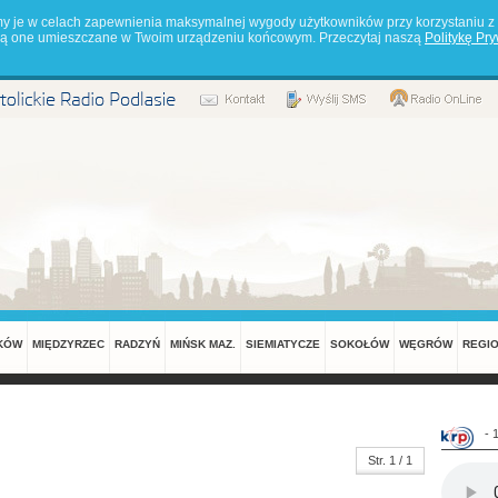
my je w celach zapewnienia maksymalnej wygody użytkowników przy korzystaniu z 
będą one umieszczane w Twoim urządzeniu końcowym. Przeczytaj naszą
Politykę Pr
KÓW
MIĘDZYRZEC
RADZYŃ
MIŃSK MAZ.
SIEMIATYCZE
SOKOŁÓW
WĘGRÓW
REGI
- 
Str. 1 / 1