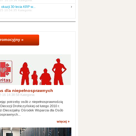
07 10:16:34 Kategoria:
 okazji 30-lecia KRP w...
25 10:54:35 Kategoria:
promocyjny »
as dla niepełnosprawnych
-16 14:38:58 Kategoria:
jąc potrzeby osób z niepełnosprawnością
 Diecezji Drohiczyńskiej od lutego 2010 r.
i Diecezjalny Ośrodek Wsparcia dla Osób
osprawnych...
więcej »