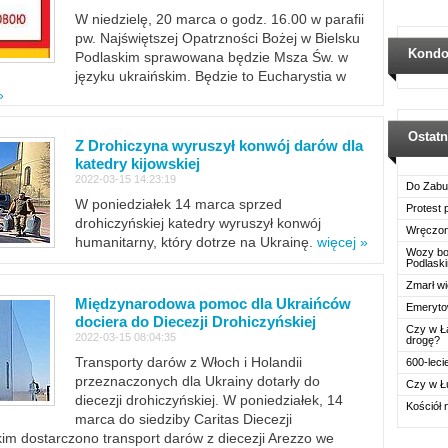
W niedzielę, 20 marca o godz. 16.00 w parafii
pw. Najświętszej Opatrzności Bożej w Bielsku
Kondo
Podlaskim sprawowana będzie Msza Św. w
języku ukraińskim. Będzie to Eucharystia w
»
Ostat
Z Drohiczyna wyruszył konwój darów dla
katedry kijowskiej
2022-03-15 14:23:19
Do Zabu
W poniedziałek 14 marca sprzed
Protest
drohiczyńskiej katedry wyruszył konwój
Wręczon
humanitarny, który dotrze na Ukrainę.
więcej »
Wozy boj
Podlask
Zmarł wi
Międzynarodowa pomoc dla Ukraińców
Emerytow
dociera do Diecezji Drohiczyńskiej
Czy w Ł
2022-03-15 08:04:35
drogę?
Transporty darów z Włoch i Holandii
600-leci
przeznaczonych dla Ukrainy dotarły do
Czy w Ł
diecezji drohiczyńskiej. W poniedziałek, 14
Kościół 
marca do siedziby Caritas Diecezji
im dostarczono transport darów z diecezji Arezzo we