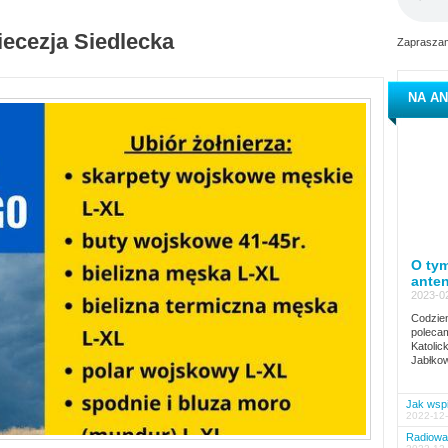
iecezja Siedlecka
Zapraszam
NA AN
O tym
ante
2023-02
Codzien
polecam
Katolic
Jabłkow
Jak wspi
2022-12-
Radiowa 