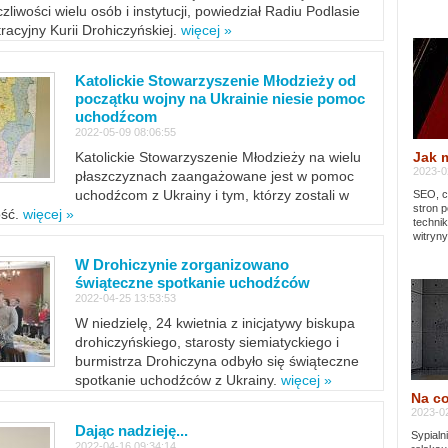
zliwości wielu osób i instytucji, powiedział Radiu Podlasie
tracyjny Kurii Drohiczyńskiej.
więcej »
Katolickie Stowarzyszenie Młodzieży od
początku wojny na Ukrainie niesie pomoc
uchodźcom
2022-05-09 08:06:55
Jak 
Katolickie Stowarzyszenie Młodzieży na wielu
2023-02
płaszczyznach zaangażowane jest w pomoc
uchodźcom z Ukrainy i tym, którzy zostali w
SEO, cz
stron p
ość.
więcej »
techni
witryny
W Drohiczynie zorganizowano
świąteczne spotkanie uchodźców
2022-04-25 13:53:53
W niedzielę, 24 kwietnia z inicjatywy biskupa
drohiczyńskiego, starosty siemiatyckiego i
burmistrza Drohiczyna odbyło się świąteczne
spotkanie uchodźców z Ukrainy.
więcej »
Na co
2023-02
Dając nadzieję...
Sypialn
2022-04-16 09:34:14