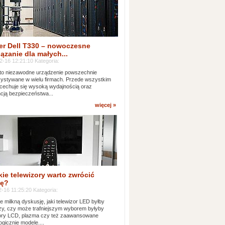
er Dell T330 – nowoczesne
ązanie dla małych...
2-16 12:21:10 Kategoria:
to niezawodne urządzenie powszechnie
ystywane w wielu firmach. Przede wszystkim
 cechuje się wysoką wydajnością oraz
cją bezpieczeństwa...
więcej »
kie telewizory warto zwrócić
ę?
-16 11:25:20 Kategoria:
e milkną dyskusję, jaki telewizor LED byłby
zy, czy może trafniejszym wyborem byłyby
zory LCD, plazma czy też zaawansowane
ogicznie modele....