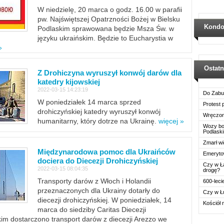
W niedzielę, 20 marca o godz. 16.00 w parafii
pw. Najświętszej Opatrzności Bożej w Bielsku
Kondo
Podlaskim sprawowana będzie Msza Św. w
języku ukraińskim. Będzie to Eucharystia w
»
Ostat
Z Drohiczyna wyruszył konwój darów dla
katedry kijowskiej
2022-03-15 14:23:19
Do Zabu
W poniedziałek 14 marca sprzed
Protest
drohiczyńskiej katedry wyruszył konwój
Wręczon
humanitarny, który dotrze na Ukrainę.
więcej »
Wozy boj
Podlask
Zmarł wi
Międzynarodowa pomoc dla Ukraińców
Emerytow
dociera do Diecezji Drohiczyńskiej
Czy w Ł
2022-03-15 08:04:35
drogę?
Transporty darów z Włoch i Holandii
600-leci
przeznaczonych dla Ukrainy dotarły do
Czy w Ł
diecezji drohiczyńskiej. W poniedziałek, 14
Kościół 
marca do siedziby Caritas Diecezji
im dostarczono transport darów z diecezji Arezzo we