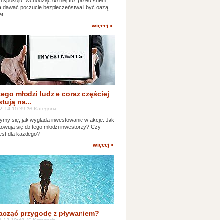
 i spokoju. Wchodząc do niej tuż przed snem,
 dawać poczucie bezpieczeństwa i być oazą
t...
więcej »
ego młodzi ludzie coraz częściej
tują na...
2-14 10:39:26 Kategoria:
ymy się, jak wygląda inwestowanie w akcje. Jak
towują się do tego młodzi inwestorzy? Czy
jest dla każdego?
więcej »
acząć przygodę z pływaniem?