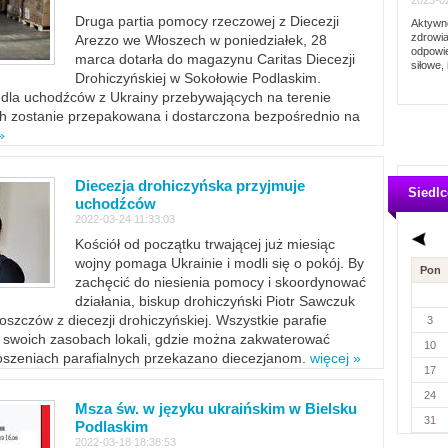
2023-02
Druga partia pomocy rzeczowej z Diecezji
Aktywno
zdrowia
Arezzo we Włoszech w poniedziałek, 28
odpowie
marca dotarła do magazynu Caritas Diecezji
siłowe, 
Drohiczyńskiej w Sokołowie Podlaskim.
dla uchodźców z Ukrainy przebywających na terenie
ich zostanie przepakowana i dostarczona bezpośrednio na
»
Diecezja drohiczyńska przyjmuje
Siedlc
uchodźców
2022-03-24 11:33:03
Kościół od początku trwającej już miesiąc
wojny pomaga Ukrainie i modli się o pokój. By
Pon
zachęcić do niesienia pomocy i skoordynować
działania, biskup drohiczyński Piotr Sawczuk
szczów z diecezji drohiczyńskiej. Wszystkie parafie
3
w swoich zasobach lokali, gdzie można zakwaterować
10
szeniach parafialnych przekazano diecezjanom.
więcej »
17
24
Msza św. w języku ukraińskim w Bielsku
31
Podlaskim
2022-03-18 18:38:53