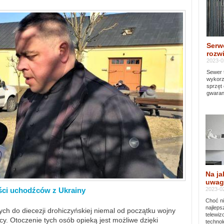
Serw
rozwi
2023-0
Sewer 
wykorz
sprzęt
gwaran
Na ja
uwag
2023-02
ści uchodźców z Ukrainy
Choć ni
najleps
ch do diecezji drohiczyńskiej niemal od początku wojny
telewi
y. Otoczenie tych osób opieką jest możliwe dzięki
technol