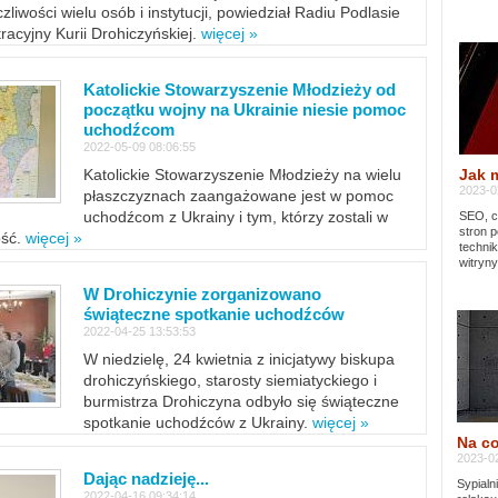
zliwości wielu osób i instytucji, powiedział Radiu Podlasie
tracyjny Kurii Drohiczyńskiej.
więcej »
Katolickie Stowarzyszenie Młodzieży od
początku wojny na Ukrainie niesie pomoc
uchodźcom
2022-05-09 08:06:55
Jak 
Katolickie Stowarzyszenie Młodzieży na wielu
2023-02
płaszczyznach zaangażowane jest w pomoc
uchodźcom z Ukrainy i tym, którzy zostali w
SEO, cz
stron p
ość.
więcej »
techni
witryny
W Drohiczynie zorganizowano
świąteczne spotkanie uchodźców
2022-04-25 13:53:53
W niedzielę, 24 kwietnia z inicjatywy biskupa
drohiczyńskiego, starosty siemiatyckiego i
burmistrza Drohiczyna odbyło się świąteczne
spotkanie uchodźców z Ukrainy.
więcej »
Na co
2023-02
Dając nadzieję...
Sypialn
2022-04-16 09:34:14