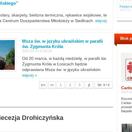
2022-12-
ińskiego”
Festyn z
2022-11-
polary, skarpety, bielizna termiczna, rękawice wojskowe, te
ra Centrum Duszpasterstwa Młodzieży w Siedlcach.
więcej
Blok 
Msza św. w języku ukraińskim w parafii
św. Zygmunta Króla
2022-03-14 15:55:26
Od 20 marca, w każdą niedzielę, w parafii św.
Zygmunta Króla w Łosicach będzie
odprawiana Msza św. w języku ukraińskim.
więcej »
|<<
<<
1
2
3
4
Str. 4 / 4
Carit
2023-02
Rozumie
Caritas
prowadz
Niepełn
Diecezja Drohiczyńska