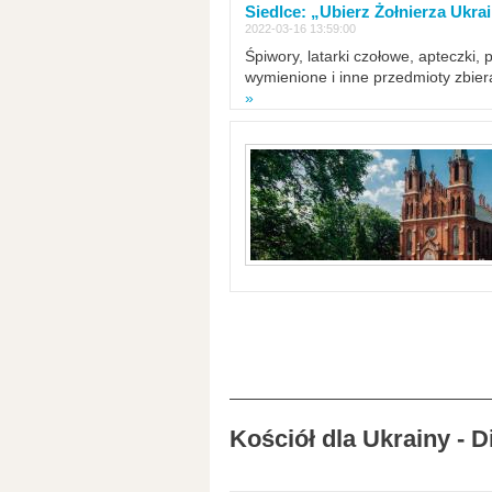
Siedlce: „Ubierz Żołnierza Ukra
2022-03-16 13:59:00
Śpiwory, latarki czołowe, apteczki, 
wymienione i inne przedmioty zbie
»
Kościół dla Ukrainy - 