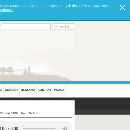
serwisu oraz zbierania anonimowych danych dla celów statystycznych.
ywatności
.
ON
KOŚCIÓŁ
REKLAMA
KONTAKT
PRACA
101,7fm / 106,0 fm - ONAIR