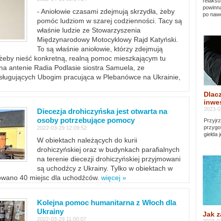
relaksu
powinna
- Aniołowie czasami zdejmują skrzydła, żeby
po nawe
pomóc ludziom w szarej codzienności. Tacy są
właśnie ludzie ze Stowarzyszenia
Międzynarodowy Motocyklowy Rajd Katyński.
To są właśnie aniołowie, którzy zdejmują
, żeby nieść konkretną, realną pomoc mieszkającym tu
a antenie Radia Podlasie siostra Samuela, ze
sługujących Ubogim pracująca w Plebanówce na Ukrainie,
Dlacz
inwes
2023-0
Diecezja drohiczyńska jest otwarta na
osoby potrzebujące pomocy
Przyjrz
przygo
2022-03-29 12:09:52
giełda 
W obiektach należących do kurii
drohiczyńskiej oraz w budynkach parafialnych
na terenie diecezji drohiczyńskiej przyjmowani
są uchodźcy z Ukrainy. Tylko w obiektach w
towano 40 miejsc dla uchodźców.
więcej »
Kolejna pomoc humanitarna z Włoch dla
Ukrainy
Jak z
2022-03-29 11:00:07