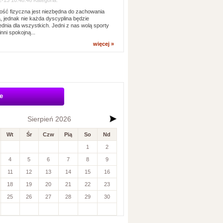
-13 10:48:46 Kategoria:
ść fizyczna jest niezbędna do zachowania
, jednak nie każda dyscyplina będzie
dnia dla wszystkich. Jedni z nas wolą sporty
inni spokojną...
więcej »
e
Sierpień 2026
Wt
Śr
Czw
Pią
So
Nd
1
2
4
5
6
7
8
9
11
12
13
14
15
16
18
19
20
21
22
23
25
26
27
28
29
30