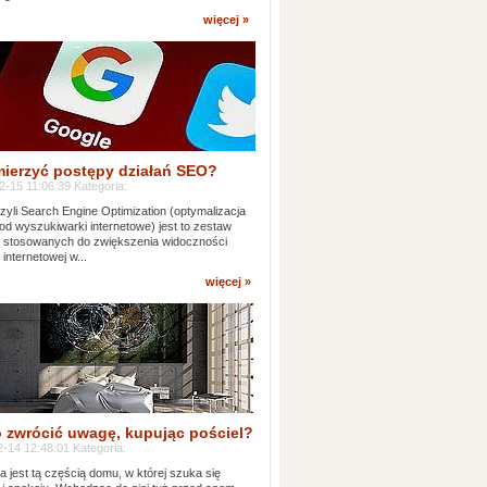
więcej »
mierzyć postępy działań SEO?
-15 11:06:39 Kategoria:
yli Search Engine Optimization (optymalizacja
od wyszukiwarki internetowe) jest to zestaw
k stosowanych do zwiększenia widoczności
 internetowej w...
więcej »
 zwrócić uwagę, kupując pościel?
-14 12:48:01 Kategoria:
ia jest tą częścią domu, w której szuka się