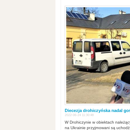
Diecezja drohiczyńska nadal go
2022-06-24 11:30:48
W Drohiczynie w obiektach należący
na Ukrainie przyjmowani są uchodźc