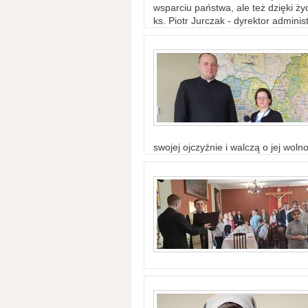
wsparciu państwa, ale też dzięki życ
ks. Piotr Jurczak - dyrektor adminis
swojej ojczyźnie i walczą o jej woln