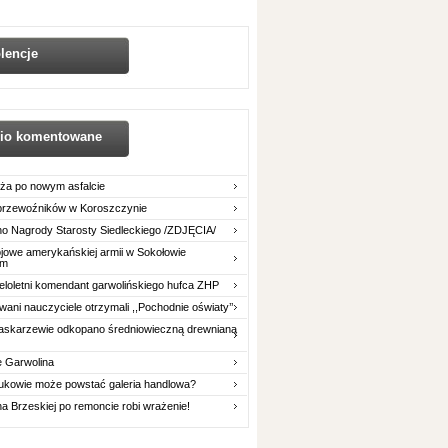
lencje
nio komentowane
ża po nowym asfalcie
 przewoźników w Koroszczynie
o Nagrody Starosty Siedleckiego /ZDJĘCIA/
owe amerykańskiej armii w Sokołowie
im
eloletni komendant garwolińskiego hufca ZHP
ani nauczyciele otrzymali ,,Pochodnie oświaty’’
askarzewie odkopano średniowieczną drewnianą
e Garwolina
ukowie może powstać galeria handlowa?
na Brzeskiej po remoncie robi wrażenie!