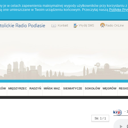
my je w celach zapewnienia maksymalnej wygody użytkowników przy korzystaniu z 
będą one umieszczane w Twoim urządzeniu końcowym. Przeczytaj naszą
Politykę Pr
KÓW
MIĘDZYRZEC
RADZYŃ
MIŃSK MAZ.
SIEMIATYCZE
SOKOŁÓW
WĘGRÓW
REGI
- 
Str. 1 / 1