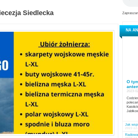
iecezja Siedlecka
Zapraszam
NA AN
O tym
ante
2023-02
Codzien
polecam
Katolic
Jabłkow
Jak wspi
2022-12-
Radiowa 