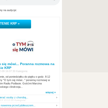
y na audycje:
TENIE KRP »
 się mówi... Poranna rozmowa na
nie KRP
-09 16:07:30 Kategoria:
nie, od poniedziałku do piątku o godz. 8:12
y "O tym się mówi..." poranną rozmowę w
kim Radiu Podlasie. Gośćmi Marcina
skiego i Andrzeja...
więcej »
erać osoby z chorobą...
13 13:12:00 Kategoria:
nowenna przed jubileuszem...