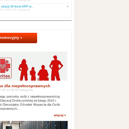
07 10:16:34 Kategoria:
 okazji 30-lecia KRP w...
25 10:54:35 Kategoria:
promocyjny »
as dla niepełnosprawnych
-16 14:38:58 Kategoria:
jąc potrzeby osób z niepełnosprawnością
 Diecezji Drohiczyńskiej od lutego 2010 r.
i Diecezjalny Ośrodek Wsparcia dla Osób
osprawnych...
więcej »