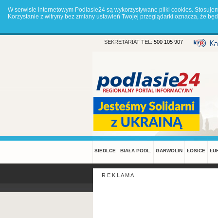
W serwisie internetowym Podlasie24 są wykorzystywane pliki cookies. Stosuje
Korzystanie z witryny bez zmiany ustawień Twojej przeglądarki oznacza, że 
SEKRETARIAT TEL:
500 105 907
SIEDLCE
BIAŁA PODL.
GARWOLIN
ŁOSICE
ŁU
R E K L A M A