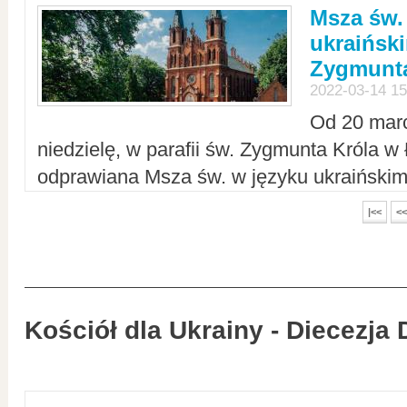
Msza św.
ukraiński
Zygmunta
2022-03-14 15
Od 20 mar
niedzielę, w parafii św. Zygmunta Króla w
odprawiana Msza św. w języku ukraiński
|<<
<<
Kościół dla Ukrainy - Diecezja