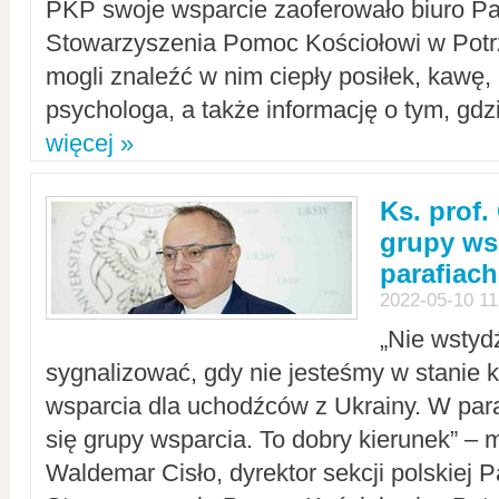
PKP swoje wsparcie zaoferowało biuro P
Stowarzyszenia Pomoc Kościołowi w Potr
mogli znaleźć w nim ciepły posiłek, kawę,
psychologa, a także informację o tym, gdzi
więcej »
Ks. prof.
grupy ws
parafiach
2022-05-10 11
„Nie wstyd
sygnalizować, gdy nie jesteśmy w stanie
wsparcia dla uchodźców z Ukrainy. W para
się grupy wsparcia. To dobry kierunek” – m
Waldemar Cisło, dyrektor sekcji polskiej 