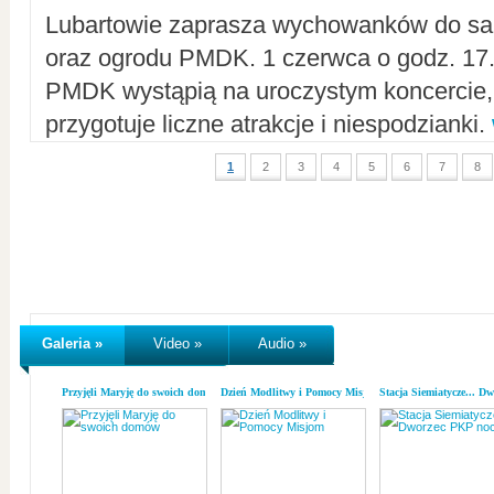
Lubartowie zaprasza wychowanków do sal
oraz ogrodu PMDK. 1 czerwca o godz. 17.0
PMDK wystąpią na uroczystym koncercie
przygotuje liczne atrakcje i niespodzianki.
1
2
3
4
5
6
7
8
Galeria »
Video »
Audio »
Przyjęli Maryję do swoich domów
Dzień Modlitwy i Pomocy Misjom
Stacja Siemiatycze... D