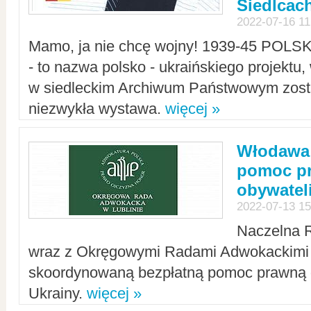
Siedlcac
2022-07-16 11
Mamo, ja nie chcę wojny! 1939-45 POLS
- to nazwa polsko - ukraińskiego projektu
w siedleckim Archiwum Państwowym zosta
niezwykła wystawa.
więcej »
Włodawa:
pomoc pr
obywatel
2022-07-13 15
Naczelna 
wraz z Okręgowymi Radami Adwokackimi 
skoordynowaną bezpłatną pomoc prawną d
Ukrainy.
więcej »