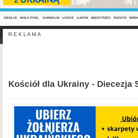
SIEDLCE
BIAŁA PODL.
GARWOLIN
ŁOSICE
ŁUKÓW
MIĘDZYRZEC
RADZYŃ
MIŃS
R E K L A M A
Kościół dla Ukrainy - Diecezja 