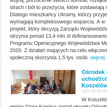
wojną, porzucenie swoich domów, rozłąka 
strach i ból to przeżycia, które zostawiają 
Dlatego mieszkańcy Ukrainy, którzy przyje
wymagają kompleksowego wsparcia. A w
projekt, który decyzją Zarządu Wojewód
otrzyma ponad 13,4 mln zł dofinansowani
Programu Operacyjnego Województwa Ma
2020. Z działań mających na celu włączeni
społeczną skorzysta 1,5 tys. osób.
więcej 
Ośrodek 
uchodźcó
Koszeló
2022-06-04 09
W Koszelów
gminy Stara Kornica został otwarty Ośro