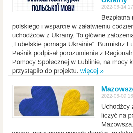
2022-06-14 17
Bezpłatna 
polskiego i wsparcie w załatwieniu codzi
uchodźców z Ukrainy. To główne założenia
„Lubelskie pomaga Ukrainie”. Burmistrz L
Paśnik podpisał porozumienie z Regiona
Pomocy Społecznej w Lublinie, na mocy k
przystąpiło do projektu.
więcej »
Mazowsze
2022-06-09 16
Uchodźcy 
liczyć na 
Mazowsza.