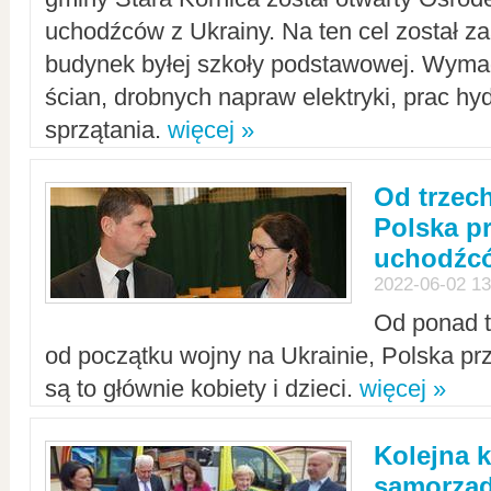
uchodźców z Ukrainy. Na ten cel został 
budynek byłej szkoły podstawowej. Wyma
ścian, drobnych napraw elektryki, prac hy
sprzątania.
więcej »
Od trzec
Polska p
uchodźcó
2022-06-02 13
Od ponad tr
od początku wojny na Ukrainie, Polska p
są to głównie kobiety i dzieci.
więcej »
Kolejna k
samorząd