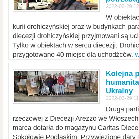
2022-03-29 12
W obiektac
kurii drohiczyńskiej oraz w budynkach para
diecezji drohiczyńskiej przyjmowani są uc
Tylko w obiektach w sercu diecezji, Drohi
przygotowano 40 miejsc dla uchodźców.
w
Kolejna 
humanita
Ukrainy
2022-03-29 11
Druga part
rzeczowej z Diecezji Arezzo we Włoszech 
marca dotarła do magazynu Caritas Diecez
Sokołowie Podlaskim. Przywiezione dary 