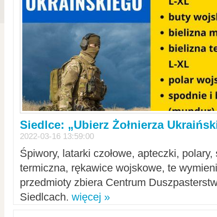
Siedlce: „Ubierz Żołnierza Ukraińs
2022-03-16 13:59:00
Śpiwory, latarki czołowe, apteczki, polary, 
termiczna, rękawice wojskowe, te wymieni
przedmioty zbiera Centrum Duszpasterst
Siedlcach.
więcej »