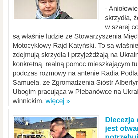
- Aniołowi
skrzydła, 
w szarej c
są właśnie ludzie ze Stowarzyszenia Mi
Motocyklowy Rajd Katyński. To są właśnie 
zdejmują skrzydła i przyjeżdżają na Ukrai
konkretną, realną pomoc mieszkającym tu
podczas rozmowy na antenie Radia Podlas
Samuela, ze Zgromadzenia Sióstr Alberty
Ubogim pracująca w Plebanówce na Ukrai
winnickim.
więcej »
Diecezja
jest otwa
potrzebu