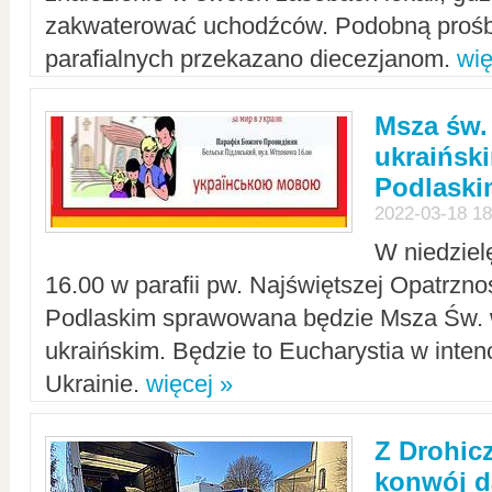
zakwaterować uchodźców. Podobną prośb
parafialnych przekazano diecezjanom.
wię
Msza św.
ukraińsk
Podlaski
2022-03-18 18
W niedziel
16.00 w parafii pw. Najświętszej Opatrzno
Podlaskim sprawowana będzie Msza Św. 
ukraińskim. Będzie to Eucharystia w intenc
Ukrainie.
więcej »
Z Drohic
konwój d