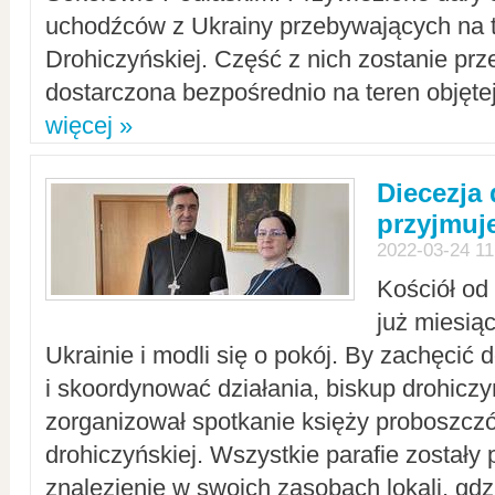
uchodźców z Ukrainy przebywających na t
Drohiczyńskiej. Część z nich zostanie pr
dostarczona bezpośrednio na teren objęte
więcej »
Diecezja
przyjmuj
2022-03-24 11
Kościół od
już miesią
Ukrainie i modli się o pokój. By zachęcić
i skoordynować działania, biskup drohicz
zorganizował spotkanie księży proboszczó
drohiczyńskiej. Wszystkie parafie zostały
znalezienie w swoich zasobach lokali, gd