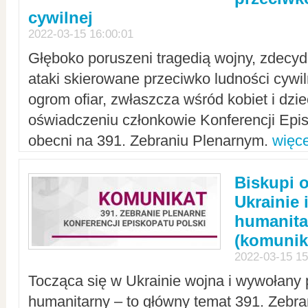
cywilnej
2022-03-15 16:00:01
Głęboko poruszeni tragedią wojny, zdecy
ataki skierowane przeciwko ludności cywi
ogrom ofiar, zwłaszcza wśród kobiet i dzie
oświadczeniu członkowie Konferencji Epis
obecni na 391. Zebraniu Plenarnym.
więce
Biskupi 
Ukrainie 
humanit
(komunik
2022-03-15 15
Tocząca się w Ukrainie wojna i wywołany 
humanitarny – to główny temat 391. Zebr