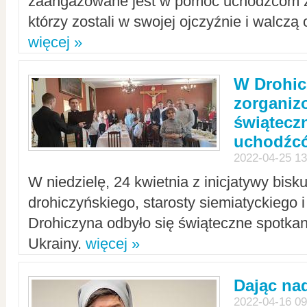
zaangażowane jest w pomoc uchodźcom z 
którzy zostali w swojej ojczyźnie i walczą 
więcej »
W Drohic
zorgani
świątecz
uchodźc
2022-04-25 13
W niedzielę, 24 kwietnia z inicjatywy bisk
drohiczyńskiego, starosty siemiatyckiego i
Drohiczyna odbyło się świąteczne spotka
Ukrainy.
więcej »
Dając nad
2022-04-16 09