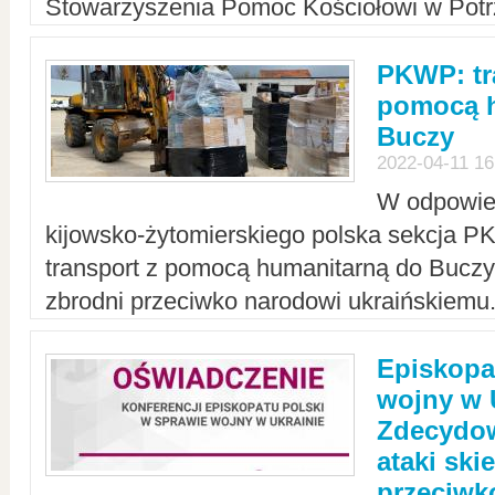
Stowarzyszenia Pomoc Kościołowi w Potr
PKWP: tr
pomocą h
Buczy
2022-04-11 16
W odpowied
kijowsko-żytomierskiego polska sekcja 
transport z pomocą humanitarną do Buczy,
zbrodni przeciwko narodowi ukraińskiemu
Episkopa
wojny w 
Zdecydow
ataki sk
przeciwk