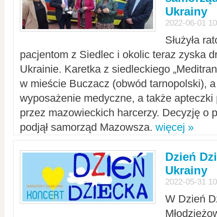
Ukrainy
2022-06-01 10
Służyła ra
pacjentom z Siedlec i okolic teraz zyska d
Ukrainie. Karetka z siedleckiego „Meditrans
w mieście Buczacz (obwód tarnopolski), a
wyposażenie medyczne, a także apteczki
przez mazowieckich harcerzy. Decyzję o 
podjął samorząd Mazowsza.
więcej »
Dzień Dz
Ukrainy
2022-05-31 10
W Dzień D
Młodzieżo