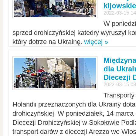
kijowskie
2022-03-15 14
W poniedzi
sprzed drohiczyńskiej katedry wyruszył k
który dotrze na Ukrainę.
więcej »
Międzyn
dla Ukra
Diecezji 
2022-03-15 08
Transporty
Holandii przeznaczonych dla Ukrainy dotar
drohiczyńskiej. W poniedziałek, 14 marca 
Diecezji Drohiczyńskiej w Sokołowie Pod
transport darów z diecezji Arezzo we Wło