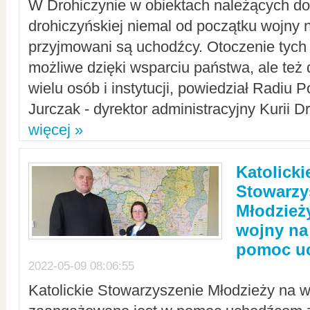
W Drohiczynie w obiektach należących do 
drohiczyńskiej niemal od początku wojny 
przyjmowani są uchodźcy. Otoczenie tych 
możliwe dzięki wsparciu państwa, ale też 
wielu osób i instytucji, powiedział Radiu P
Jurczak - dyrektor administracyjny Kurii D
więcej »
Katolicki
Stowarzy
Młodzież
wojny na 
pomoc u
2022-05-09 08:06:55
Katolickie Stowarzyszenie Młodzieży na w