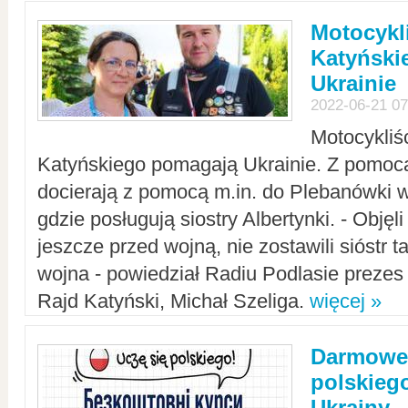
Motocykli
Katyński
Ukrainie
2022-06-21 07
Motocykliś
Katyńskiego pomagają Ukrainie. Z pomoc
docierają z pomocą m.in. do Plebanówki w
gdzie posługują siostry Albertynki. - Objęl
jeszcze przed wojną, nie zostawili sióstr 
wojna - powiedział Radiu Podlasie preze
Rajd Katyński, Michał Szeliga.
więcej »
Darmowe 
polskiego
Ukrainy