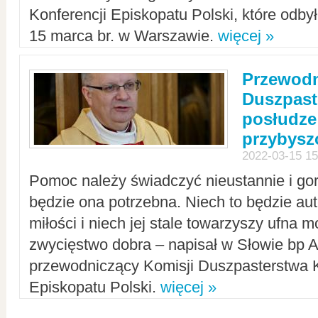
Konferencji Episkopatu Polski, które odbył
15 marca br. w Warszawie.
więcej »
Przewodn
Duszpast
posłudze
przybys
2022-03-15 15
Pomoc należy świadczyć nieustannie i gorl
będzie ona potrzebna. Niech to będzie au
miłości i niech jej stale towarzyszy ufna m
zwycięstwo dobra – napisał w Słowie bp A
przewodniczący Komisji Duszpasterstwa K
Episkopatu Polski.
więcej »