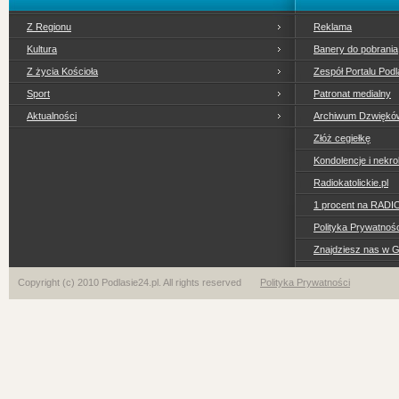
Z Regionu
Reklama
Kultura
Banery do pobrania
Z życia Kościoła
Zespół Portalu Podl
Sport
Patronat medialny
Aktualności
Archiwum Dzwiękó
Złóż cegiełkę
Kondolencje i nekro
Radiokatolickie.pl
1 procent na RADI
Polityka Prywatno
Znajdziesz nas w 
Copyright (c) 2010 Podlasie24.pl. All rights reserved
Polityka Prywatności