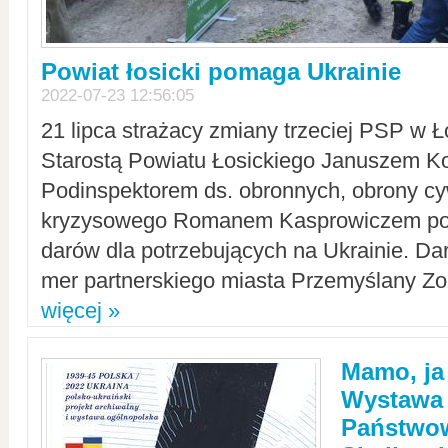
Powiat łosicki pomaga Ukrainie
2022-07-23 12:56:05
21 lipca strażacy zmiany trzeciej PSP w 
Starostą Powiatu Łosickiego Januszem Ko
Podinspektorem ds. obronnych, obrony cyw
kryzysowego Romanem Kasprowiczem po
darów dla potrzebujących na Ukrainie. Dar
mer partnerskiego miasta Przemyślany Zo
więcej »
Mamo, ja
Wystawa
Państwo