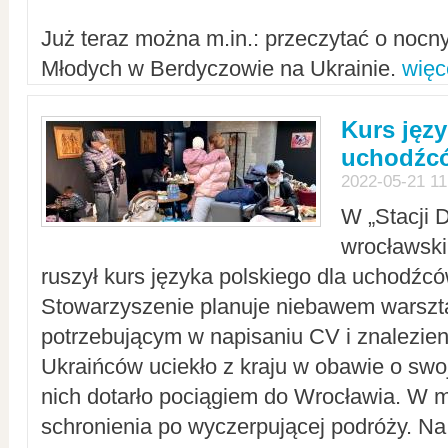
Już teraz można m.in.: przeczytać o noc
Młodych w Berdyczowie na Ukrainie.
więc
Kurs języ
uchodźcó
2022-05-21 11
W „Stacji D
wrocławsk
ruszył kurs języka polskiego dla uchodźcó
Stowarzyszenie planuje niebawem warszt
potrzebującym w napisaniu CV i znalezieni
Ukraińców uciekło z kraju w obawie o swoj
nich dotarło pociągiem do Wrocławia. W m
schronienia po wyczerpującej podróży. 