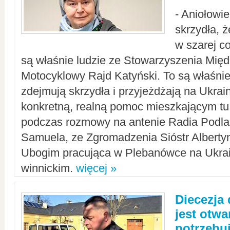
- Aniołowi
skrzydła, 
w szarej c
są właśnie ludzie ze Stowarzyszenia Mi
Motocyklowy Rajd Katyński. To są właśnie 
zdejmują skrzydła i przyjeżdżają na Ukrai
konkretną, realną pomoc mieszkającym tu
podczas rozmowy na antenie Radia Podlas
Samuela, ze Zgromadzenia Sióstr Alberty
Ubogim pracująca w Plebanówce na Ukrai
winnickim.
więcej »
Diecezja
jest otwa
potrzebu