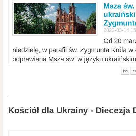
Msza św.
ukraiński
Zygmunta
2022-03-14 15
Od 20 mar
niedzielę, w parafii św. Zygmunta Króla w
odprawiana Msza św. w języku ukraiński
|<<
<<
Kościół dla Ukrainy - Diecezja