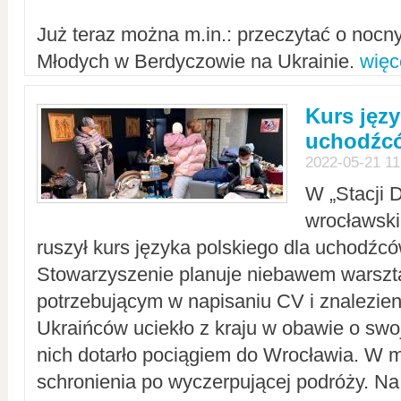
Już teraz można m.in.: przeczytać o noc
Młodych w Berdyczowie na Ukrainie.
więc
Kurs języ
uchodźcó
2022-05-21 11
W „Stacji D
wrocławsk
ruszył kurs języka polskiego dla uchodźcó
Stowarzyszenie planuje niebawem warszt
potrzebującym w napisaniu CV i znalezieni
Ukraińców uciekło z kraju w obawie o swoj
nich dotarło pociągiem do Wrocławia. W m
schronienia po wyczerpującej podróży. 