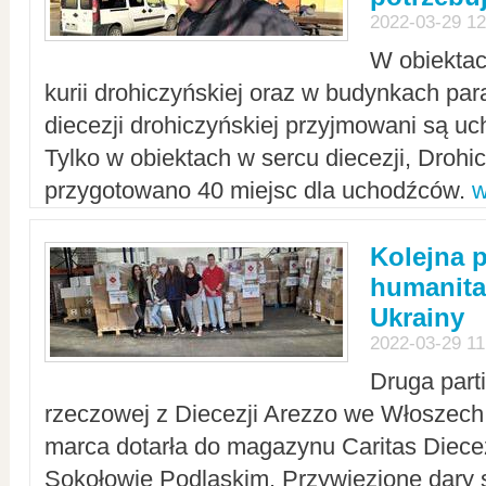
2022-03-29 12
W obiektac
kurii drohiczyńskiej oraz w budynkach para
diecezji drohiczyńskiej przyjmowani są uc
Tylko w obiektach w sercu diecezji, Drohi
przygotowano 40 miejsc dla uchodźców.
w
Kolejna 
humanita
Ukrainy
2022-03-29 11
Druga part
rzeczowej z Diecezji Arezzo we Włoszech 
marca dotarła do magazynu Caritas Diecez
Sokołowie Podlaskim. Przywiezione dary 