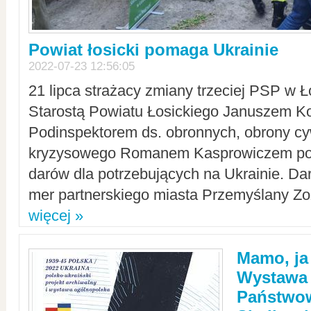
Powiat łosicki pomaga Ukrainie
2022-07-23 12:56:05
21 lipca strażacy zmiany trzeciej PSP w 
Starostą Powiatu Łosickiego Januszem Ko
Podinspektorem ds. obronnych, obrony cyw
kryzysowego Romanem Kasprowiczem po
darów dla potrzebujących na Ukrainie. Dar
mer partnerskiego miasta Przemyślany Zo
więcej »
Mamo, ja
Wystawa
Państwo