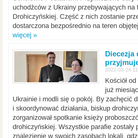
uchodźców z Ukrainy przebywających na t
Drohiczyńskiej. Część z nich zostanie pr
dostarczona bezpośrednio na teren objęte
więcej »
Diecezja
przyjmuj
2022-03-24 11
Kościół od
już miesią
Ukrainie i modli się o pokój. By zachęcić
i skoordynować działania, biskup drohicz
zorganizował spotkanie księży proboszczó
drohiczyńskiej. Wszystkie parafie zostały
znalezienie w swoich zasobach lokali, gd