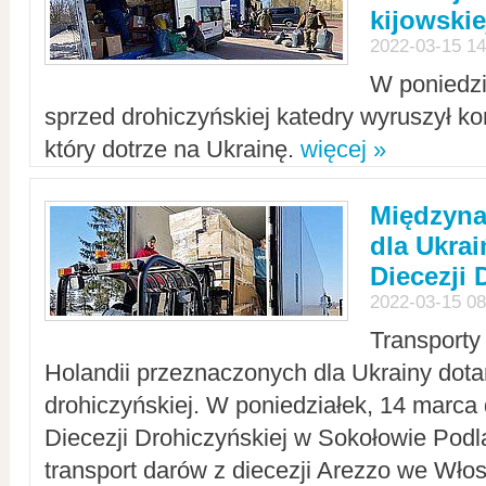
kijowskie
2022-03-15 14
W poniedzi
sprzed drohiczyńskiej katedry wyruszył k
który dotrze na Ukrainę.
więcej »
Międzyn
dla Ukra
Diecezji 
2022-03-15 08
Transporty
Holandii przeznaczonych dla Ukrainy dotar
drohiczyńskiej. W poniedziałek, 14 marca 
Diecezji Drohiczyńskiej w Sokołowie Pod
transport darów z diecezji Arezzo we Wło