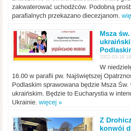
zakwaterować uchodźców. Podobną prośb
parafialnych przekazano diecezjanom.
wię
Msza św.
ukraińsk
Podlaski
2022-03-18 18
W niedziel
16.00 w parafii pw. Najświętszej Opatrzno
Podlaskim sprawowana będzie Msza Św. 
ukraińskim. Będzie to Eucharystia w intenc
Ukrainie.
więcej »
Z Drohic
konwój d