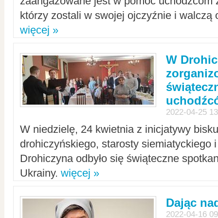
zaangażowane jest w pomoc uchodźcom z 
którzy zostali w swojej ojczyźnie i walczą 
więcej »
W Drohic
zorgani
świątecz
uchodźc
2022-04-25 13
W niedzielę, 24 kwietnia z inicjatywy bisk
drohiczyńskiego, starosty siemiatyckiego i
Drohiczyna odbyło się świąteczne spotka
Ukrainy.
więcej »
Dając nad
2022-04-16 09