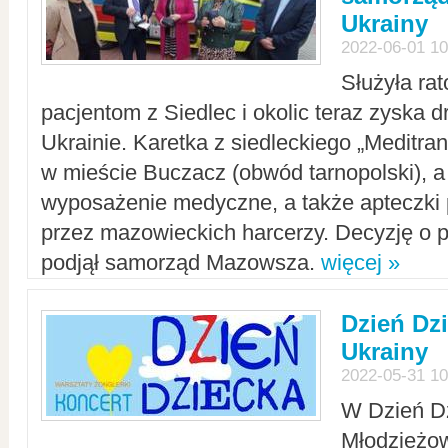
Ukrainy
2022-06-01 10
Służyła ra
pacjentom z Siedlec i okolic teraz zyska d
Ukrainie. Karetka z siedleckiego „Meditrans
w mieście Buczacz (obwód tarnopolski), a
wyposażenie medyczne, a także apteczki
przez mazowieckich harcerzy. Decyzję o 
podjął samorząd Mazowsza.
więcej »
Dzień Dz
Ukrainy
2022-05-31 10
W Dzień D
Młodzieżo