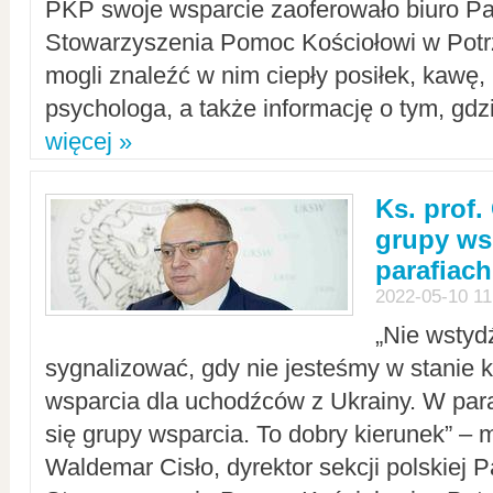
PKP swoje wsparcie zaoferowało biuro P
Stowarzyszenia Pomoc Kościołowi w Potr
mogli znaleźć w nim ciepły posiłek, kawę,
psychologa, a także informację o tym, gdzi
więcej »
Ks. prof.
grupy ws
parafiach
2022-05-10 11
„Nie wstyd
sygnalizować, gdy nie jesteśmy w stanie
wsparcia dla uchodźców z Ukrainy. W para
się grupy wsparcia. To dobry kierunek” – m
Waldemar Cisło, dyrektor sekcji polskiej 