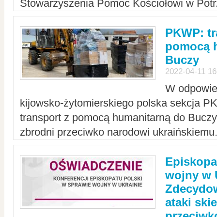
Stowarzyszenia Pomoc Kościołowi w Potr
PKWP: tr
pomocą h
Buczy
2022-04-11 16
W odpowied
kijowsko-żytomierskiego polska sekcja 
transport z pomocą humanitarną do Buczy,
zbrodni przeciwko narodowi ukraińskiemu
Episkopa
wojny w 
Zdecydow
ataki sk
przeciwk