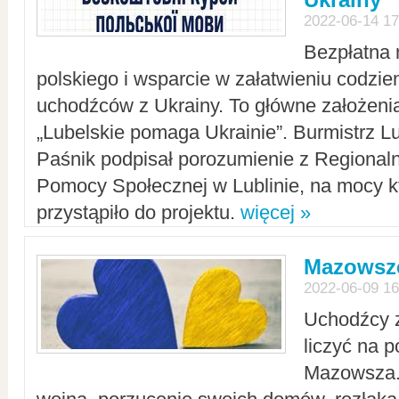
2022-06-14 17
Bezpłatna 
polskiego i wsparcie w załatwieniu codzi
uchodźców z Ukrainy. To główne założenia
„Lubelskie pomaga Ukrainie”. Burmistrz L
Paśnik podpisał porozumienie z Regiona
Pomocy Społecznej w Lublinie, na mocy k
przystąpiło do projektu.
więcej »
Mazowsze
2022-06-09 16
Uchodźcy 
liczyć na 
Mazowsza.