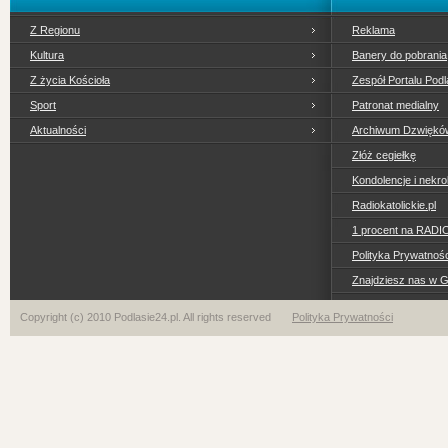
Z Regionu
Reklama
Kultura
Banery do pobrania
Z życia Kościoła
Zespół Portalu Podl
Sport
Patronat medialny
Aktualności
Archiwum Dzwiękó
Złóż cegiełkę
Kondolencje i nekro
Radiokatolickie.pl
1 procent na RADI
Polityka Prywatno
Znajdziesz nas w 
Copyright (c) 2010 Podlasie24.pl. All rights reserved
Polityka Prywatności