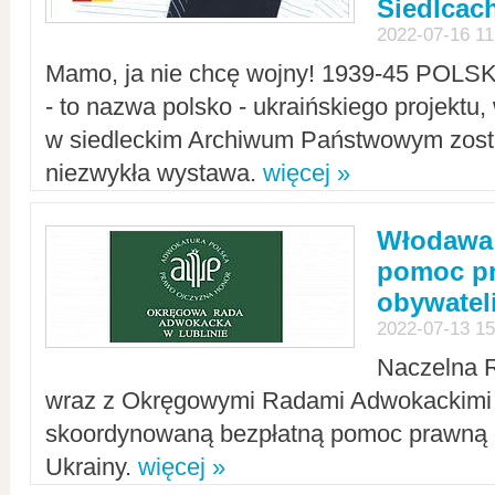
Siedlcac
2022-07-16 11
Mamo, ja nie chcę wojny! 1939-45 POLS
- to nazwa polsko - ukraińskiego projektu
w siedleckim Archiwum Państwowym zosta
niezwykła wystawa.
więcej »
Włodawa:
pomoc pr
obywatel
2022-07-13 15
Naczelna 
wraz z Okręgowymi Radami Adwokackimi 
skoordynowaną bezpłatną pomoc prawną d
Ukrainy.
więcej »