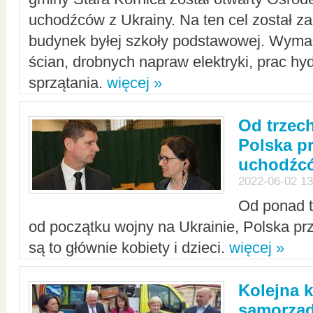
uchodźców z Ukrainy. Na ten cel został 
budynek byłej szkoły podstawowej. Wyma
ścian, drobnych napraw elektryki, prac hy
sprzątania.
więcej »
Od trzec
Polska p
uchodźcó
2022-06-02 13
Od ponad tr
od początku wojny na Ukrainie, Polska p
są to głównie kobiety i dzieci.
więcej »
Kolejna k
samorząd