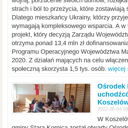
wojną, porzucenie swoich domów, rozłąka 
strach i ból to przeżycia, które zostawiają 
Dlatego mieszkańcy Ukrainy, którzy przyje
wymagają kompleksowego wsparcia. A w
projekt, który decyzją Zarządu Wojewód
otrzyma ponad 13,4 mln zł dofinansowani
Programu Operacyjnego Województwa Ma
2020. Z działań mających na celu włączeni
społeczną skorzysta 1,5 tys. osób.
więcej 
Ośrodek 
uchodźcó
Koszeló
2022-06-04 09
W Koszelów
gminy Stara Kornica został otwarty Ośro