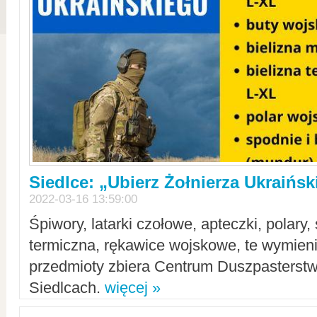
Siedlce: „Ubierz Żołnierza Ukraińs
2022-03-16 13:59:00
Śpiwory, latarki czołowe, apteczki, polary, 
termiczna, rękawice wojskowe, te wymieni
przedmioty zbiera Centrum Duszpasterst
Siedlcach.
więcej »