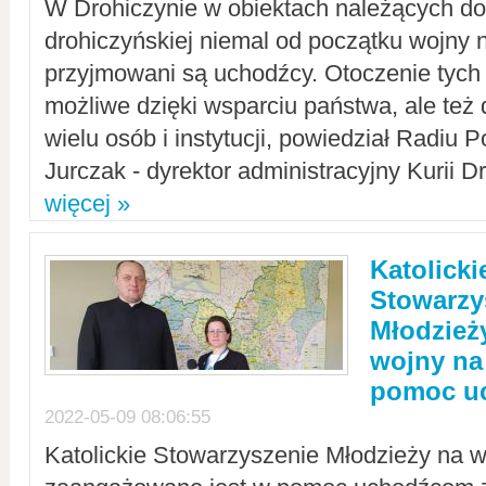
W Drohiczynie w obiektach należących do 
drohiczyńskiej niemal od początku wojny 
przyjmowani są uchodźcy. Otoczenie tych 
możliwe dzięki wsparciu państwa, ale też 
wielu osób i instytucji, powiedział Radiu P
Jurczak - dyrektor administracyjny Kurii D
więcej »
Katolicki
Stowarzy
Młodzież
wojny na 
pomoc u
2022-05-09 08:06:55
Katolickie Stowarzyszenie Młodzieży na w