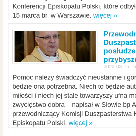
Konferencji Episkopatu Polski, które odbył
15 marca br. w Warszawie.
więcej »
Przewodn
Duszpast
posłudze
przybys
2022-03-15 15
Pomoc należy świadczyć nieustannie i gorl
będzie ona potrzebna. Niech to będzie au
miłości i niech jej stale towarzyszy ufna m
zwycięstwo dobra – napisał w Słowie bp A
przewodniczący Komisji Duszpasterstwa K
Episkopatu Polski.
więcej »