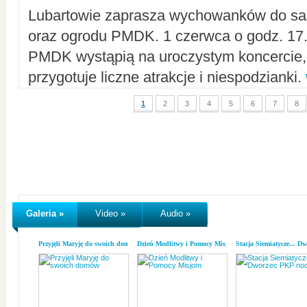
Lubartowie zaprasza wychowanków do sal
oraz ogrodu PMDK. 1 czerwca o godz. 17.0
PMDK wystąpią na uroczystym koncercie
przygotuje liczne atrakcje i niespodzianki.
1
2
3
4
5
6
7
8
Galeria »
Video »
Audio »
Przyjęli Maryję do swoich domów
Dzień Modlitwy i Pomocy Misjom
Stacja Siemiatycze... D