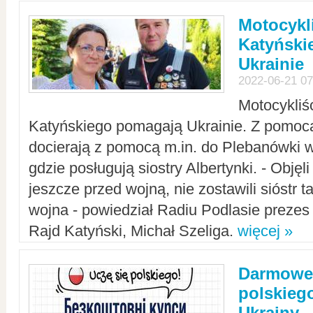
Motocykli
Katyński
Ukrainie
2022-06-21 07
Motocykliś
Katyńskiego pomagają Ukrainie. Z pomoc
docierają z pomocą m.in. do Plebanówki w
gdzie posługują siostry Albertynki. - Objęl
jeszcze przed wojną, nie zostawili sióstr 
wojna - powiedział Radiu Podlasie preze
Rajd Katyński, Michał Szeliga.
więcej »
Darmowe 
polskiego
Ukrainy