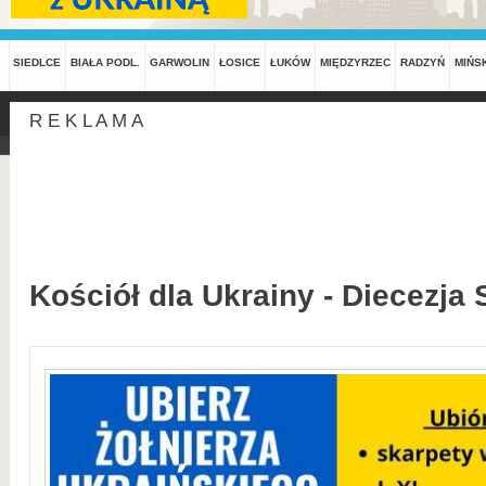
SIEDLCE
BIAŁA PODL.
GARWOLIN
ŁOSICE
ŁUKÓW
MIĘDZYRZEC
RADZYŃ
MIŃS
R E K L A M A
Kościół dla Ukrainy - Diecezja 