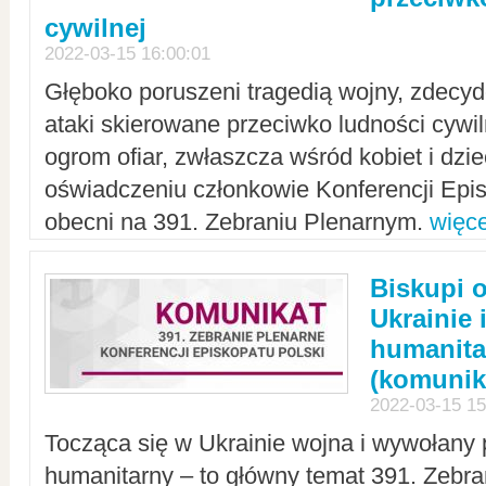
cywilnej
2022-03-15 16:00:01
Głęboko poruszeni tragedią wojny, zdecy
ataki skierowane przeciwko ludności cywi
ogrom ofiar, zwłaszcza wśród kobiet i dzie
oświadczeniu członkowie Konferencji Epis
obecni na 391. Zebraniu Plenarnym.
więce
Biskupi 
Ukrainie 
humanit
(komunik
2022-03-15 15
Tocząca się w Ukrainie wojna i wywołany 
humanitarny – to główny temat 391. Zebr