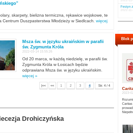
2022-12-
ińskiego”
Festyn z
2022-11-
polary, skarpety, bielizna termiczna, rękawice wojskowe, te
ra Centrum Duszpasterstwa Młodzieży w Siedlcach.
więcej
Blok 
Msza św. w języku ukraińskim w parafii
św. Zygmunta Króla
2022-03-14 15:55:26
Od 20 marca, w każdą niedzielę, w parafii św.
Zygmunta Króla w Łosicach będzie
odprawiana Msza św. w języku ukraińskim.
więcej »
|<<
<<
1
2
3
4
Str. 4 / 4
Carit
2023-02
Rozumie
Caritas
prowadz
Niepełn
Diecezja Drohiczyńska