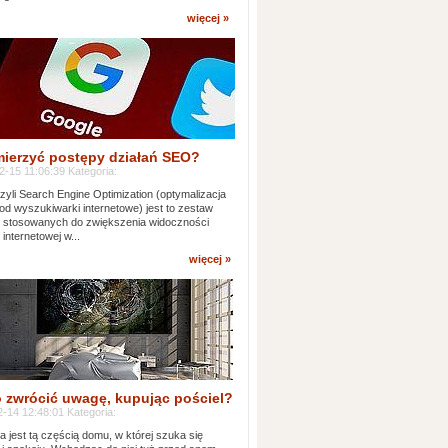
więcej »
mierzyć postępy działań SEO?
-15 11:06:39 Kategoria:
yli Search Engine Optimization (optymalizacja
od wyszukiwarki internetowe) jest to zestaw
k stosowanych do zwiększenia widoczności
 internetowej w...
więcej »
 zwrócić uwagę, kupując pościel?
-14 12:48:01 Kategoria:
ia jest tą częścią domu, w której szuka się