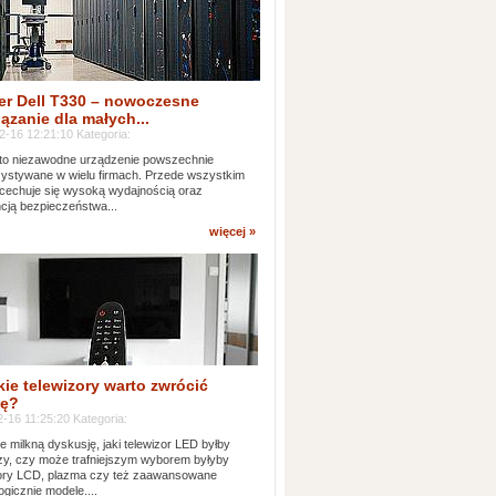
er Dell T330 – nowoczesne
ązanie dla małych...
2-16 12:21:10 Kategoria:
to niezawodne urządzenie powszechnie
ystywane w wielu firmach. Przede wszystkim
 cechuje się wysoką wydajnością oraz
cją bezpieczeństwa...
więcej »
kie telewizory warto zwrócić
ę?
-16 11:25:20 Kategoria:
e milkną dyskusję, jaki telewizor LED byłby
zy, czy może trafniejszym wyborem byłyby
zory LCD, plazma czy też zaawansowane
ogicznie modele....