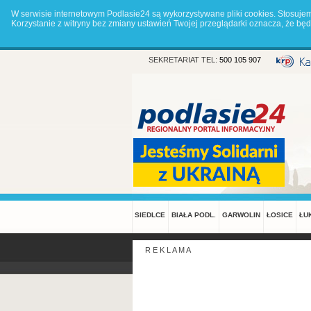
W serwisie internetowym Podlasie24 są wykorzystywane pliki cookies. Stosuje
Korzystanie z witryny bez zmiany ustawień Twojej przeglądarki oznacza, że 
SEKRETARIAT TEL:
500 105 907
SIEDLCE
BIAŁA PODL.
GARWOLIN
ŁOSICE
ŁU
R E K L A M A