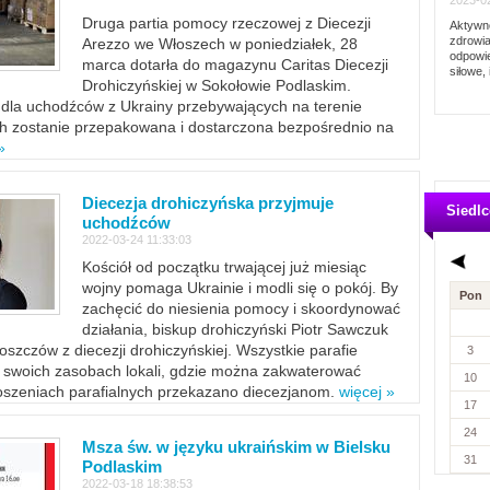
2023-02
Druga partia pomocy rzeczowej z Diecezji
Aktywno
zdrowia
Arezzo we Włoszech w poniedziałek, 28
odpowie
marca dotarła do magazynu Caritas Diecezji
siłowe, 
Drohiczyńskiej w Sokołowie Podlaskim.
dla uchodźców z Ukrainy przebywających na terenie
ich zostanie przepakowana i dostarczona bezpośrednio na
»
Diecezja drohiczyńska przyjmuje
Siedlc
uchodźców
2022-03-24 11:33:03
Kościół od początku trwającej już miesiąc
wojny pomaga Ukrainie i modli się o pokój. By
Pon
zachęcić do niesienia pomocy i skoordynować
działania, biskup drohiczyński Piotr Sawczuk
szczów z diecezji drohiczyńskiej. Wszystkie parafie
3
w swoich zasobach lokali, gdzie można zakwaterować
10
szeniach parafialnych przekazano diecezjanom.
więcej »
17
24
Msza św. w języku ukraińskim w Bielsku
31
Podlaskim
2022-03-18 18:38:53