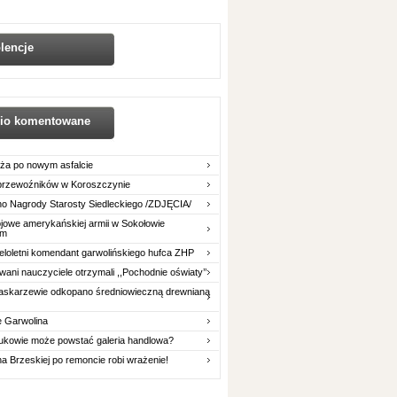
lencje
nio komentowane
ża po nowym asfalcie
 przewoźników w Koroszczynie
o Nagrody Starosty Siedleckiego /ZDJĘCIA/
owe amerykańskiej armii w Sokołowie
im
eloletni komendant garwolińskiego hufca ZHP
ani nauczyciele otrzymali ,,Pochodnie oświaty’’
askarzewie odkopano średniowieczną drewnianą
e Garwolina
ukowie może powstać galeria handlowa?
na Brzeskiej po remoncie robi wrażenie!