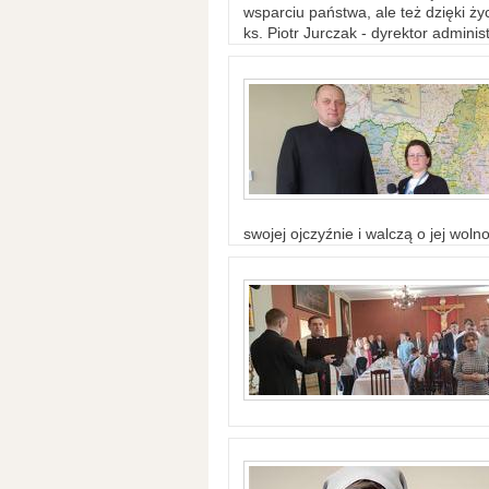
wsparciu państwa, ale też dzięki życ
ks. Piotr Jurczak - dyrektor adminis
swojej ojczyźnie i walczą o jej woln