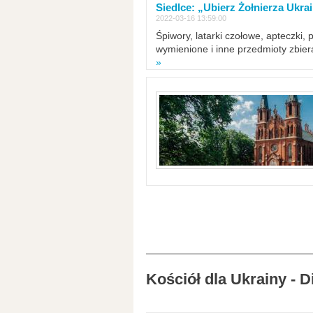
Siedlce: „Ubierz Żołnierza Ukra
2022-03-16 13:59:00
Śpiwory, latarki czołowe, apteczki, 
wymienione i inne przedmioty zbie
»
Kościół dla Ukrainy - 