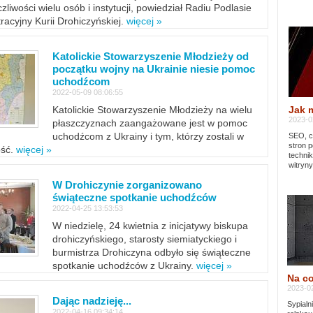
zliwości wielu osób i instytucji, powiedział Radiu Podlasie
tracyjny Kurii Drohiczyńskiej.
więcej »
Katolickie Stowarzyszenie Młodzieży od
początku wojny na Ukrainie niesie pomoc
uchodźcom
2022-05-09 08:06:55
Jak 
Katolickie Stowarzyszenie Młodzieży na wielu
2023-02
płaszczyznach zaangażowane jest w pomoc
uchodźcom z Ukrainy i tym, którzy zostali w
SEO, cz
stron p
ość.
więcej »
techni
witryny
W Drohiczynie zorganizowano
świąteczne spotkanie uchodźców
2022-04-25 13:53:53
W niedzielę, 24 kwietnia z inicjatywy biskupa
drohiczyńskiego, starosty siemiatyckiego i
burmistrza Drohiczyna odbyło się świąteczne
spotkanie uchodźców z Ukrainy.
więcej »
Na co
2023-02
Dając nadzieję...
Sypialn
2022-04-16 09:34:14