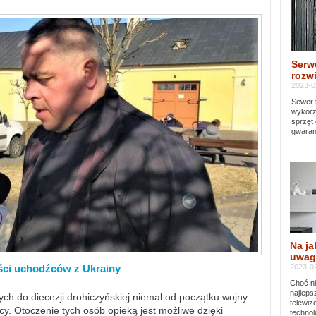
Serw
rozwi
2023-0
Sewer 
wykorz
sprzęt
gwaran
Na ja
uwag
2023-02
ści uchodźców z Ukrainy
Choć ni
najleps
ch do diecezji drohiczyńskiej niemal od początku wojny
telewi
y. Otoczenie tych osób opieką jest możliwe dzięki
technol