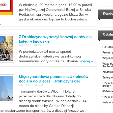
W niedzielę, 20 marca o godz. 16.00 w parafii
pw. Najświętszej Opatrzności Bożej w Bielsku
Kondo
Podlaskim sprawowana będzie Msza Św. w
języku ukraińskim. Będzie to Eucharystia w
»
Ostat
Z Drohiczyna wyruszył konwój darów dla
katedry kijowskiej
2022-03-15 14:23:19
Do Zabu
W poniedziałek 14 marca sprzed
Protest
drohiczyńskiej katedry wyruszył konwój
Wręczon
humanitarny, który dotrze na Ukrainę.
więcej »
Wozy boj
Podlask
Zmarł wi
Międzynarodowa pomoc dla Ukraińców
Emerytow
dociera do Diecezji Drohiczyńskiej
Czy w Ł
2022-03-15 08:04:35
drogę?
Transporty darów z Włoch i Holandii
600-leci
przeznaczonych dla Ukrainy dotarły do
Czy w Ł
diecezji drohiczyńskiej. W poniedziałek, 14
Kościół 
marca do siedziby Caritas Diecezji
im dostarczono transport darów z diecezji Arezzo we