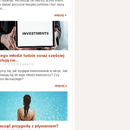
 i spokoju. Wchodząc do niej tuż przed snem,
 dawać poczucie bezpieczeństwa i być oazą
t...
więcej »
ego młodzi ludzie coraz częściej
tują na...
2-14 10:39:26 Kategoria:
ymy się, jak wygląda inwestowanie w akcje. Jak
towują się do tego młodzi inwestorzy? Czy
jest dla każdego?
więcej »
acząć przygodę z pływaniem?