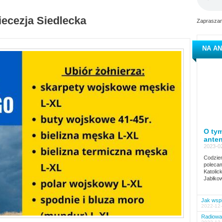
iecezja Siedlecka
Zapraszam
NA AN
O tym
ante
2023-02
Codzien
polecam
Katolic
Jabłkow
Jak wspi
2022-12-
Radiowa 