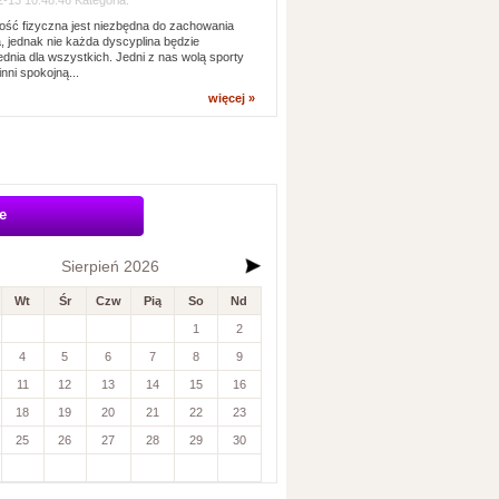
-13 10:48:46 Kategoria:
ść fizyczna jest niezbędna do zachowania
, jednak nie każda dyscyplina będzie
dnia dla wszystkich. Jedni z nas wolą sporty
inni spokojną...
więcej »
e
Sierpień 2026
Wt
Śr
Czw
Pią
So
Nd
1
2
4
5
6
7
8
9
11
12
13
14
15
16
18
19
20
21
22
23
25
26
27
28
29
30