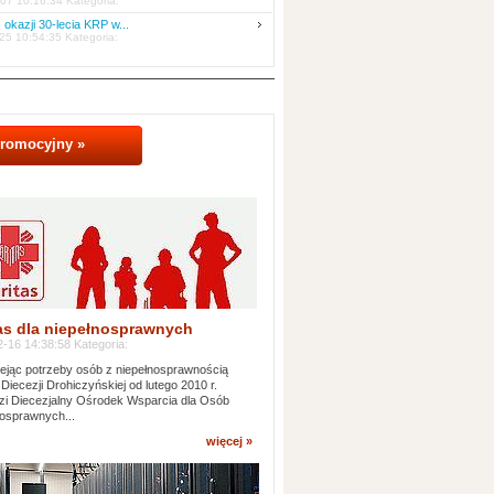
07 10:16:34 Kategoria:
 okazji 30-lecia KRP w...
25 10:54:35 Kategoria:
promocyjny »
as dla niepełnosprawnych
-16 14:38:58 Kategoria:
jąc potrzeby osób z niepełnosprawnością
 Diecezji Drohiczyńskiej od lutego 2010 r.
i Diecezjalny Ośrodek Wsparcia dla Osób
osprawnych...
więcej »