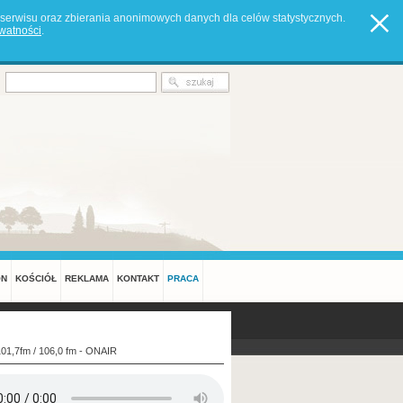
serwisu oraz zbierania anonimowych danych dla celów statystycznych.
ywatności
.
ON
KOŚCIÓŁ
REKLAMA
KONTAKT
PRACA
101,7fm / 106,0 fm - ONAIR