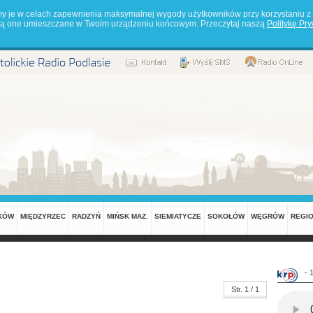
my je w celach zapewnienia maksymalnej wygody użytkowników przy korzystaniu z 
będą one umieszczane w Twoim urządzeniu końcowym. Przeczytaj naszą
Politykę Pr
KÓW
MIĘDZYRZEC
RADZYŃ
MIŃSK MAZ.
SIEMIATYCZE
SOKOŁÓW
WĘGRÓW
REGI
- 
Str. 1 / 1