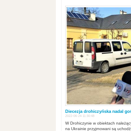
Diecezja drohiczyńska nadal go
2022-06-24 11:30:48
W Drohiczynie w obiektach należący
na Ukrainie przyjmowani są uchodźc