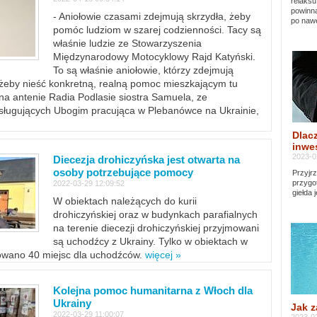
relaksu
powinna
- Aniołowie czasami zdejmują skrzydła, żeby
po nawe
pomóc ludziom w szarej codzienności. Tacy są
właśnie ludzie ze Stowarzyszenia
Międzynarodowy Motocyklowy Rajd Katyński.
To są właśnie aniołowie, którzy zdejmują
, żeby nieść konkretną, realną pomoc mieszkającym tu
a antenie Radia Podlasie siostra Samuela, ze
sługujących Ubogim pracująca w Plebanówce na Ukrainie,
Dlacz
inwes
2023-0
Diecezja drohiczyńska jest otwarta na
osoby potrzebujące pomocy
Przyjrz
przygo
2022-03-29 12:09:52
giełda 
W obiektach należących do kurii
drohiczyńskiej oraz w budynkach parafialnych
na terenie diecezji drohiczyńskiej przyjmowani
są uchodźcy z Ukrainy. Tylko w obiektach w
towano 40 miejsc dla uchodźców.
więcej »
Kolejna pomoc humanitarna z Włoch dla
Ukrainy
Jak z
2022-03-29 11:00:07