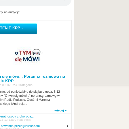
y na audycje:
TENIE KRP »
 się mówi... Poranna rozmowa na
nie KRP
-09 16:07:30 Kategoria:
nie, od poniedziałku do piątku o godz. 8:12
y "O tym się mówi..." poranną rozmowę w
kim Radiu Podlasie. Gośćmi Marcina
skiego i Andrzeja...
więcej »
erać osoby z chorobą...
13 13:12:00 Kategoria:
nowenna przed jubileuszem...