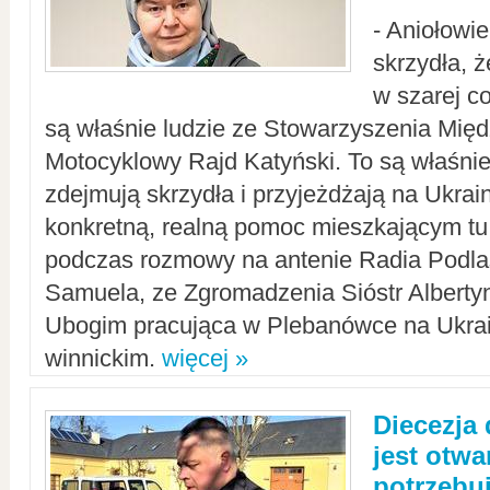
- Aniołowi
skrzydła, 
w szarej c
są właśnie ludzie ze Stowarzyszenia Mi
Motocyklowy Rajd Katyński. To są właśnie 
zdejmują skrzydła i przyjeżdżają na Ukrai
konkretną, realną pomoc mieszkającym tu
podczas rozmowy na antenie Radia Podlas
Samuela, ze Zgromadzenia Sióstr Alberty
Ubogim pracująca w Plebanówce na Ukrai
winnickim.
więcej »
Diecezja
jest otwa
potrzebu