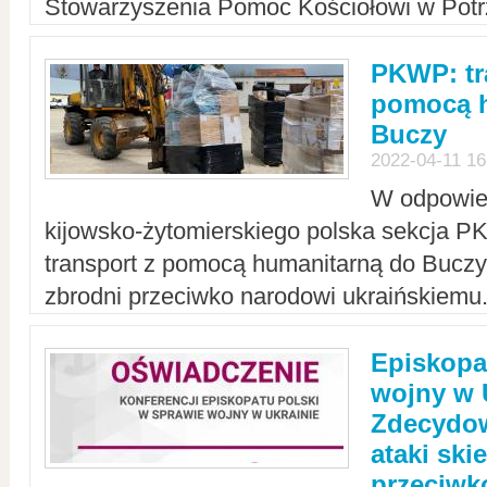
Stowarzyszenia Pomoc Kościołowi w Potr
PKWP: tr
pomocą h
Buczy
2022-04-11 16
W odpowied
kijowsko-żytomierskiego polska sekcja 
transport z pomocą humanitarną do Buczy,
zbrodni przeciwko narodowi ukraińskiemu
Episkopa
wojny w 
Zdecydow
ataki sk
przeciwk