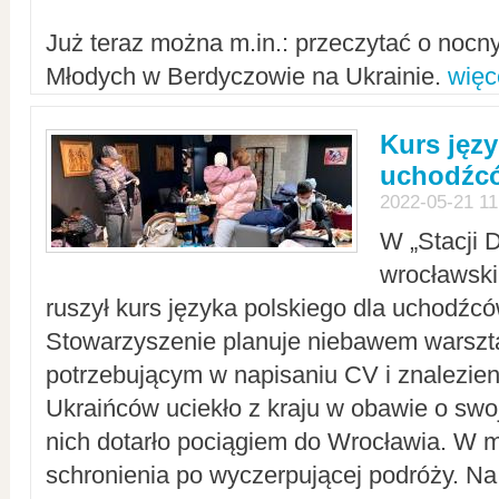
Już teraz można m.in.: przeczytać o noc
Młodych w Berdyczowie na Ukrainie.
więc
Kurs języ
uchodźcó
2022-05-21 11
W „Stacji D
wrocławsk
ruszył kurs języka polskiego dla uchodźcó
Stowarzyszenie planuje niebawem warszt
potrzebującym w napisaniu CV i znalezieni
Ukraińców uciekło z kraju w obawie o swoj
nich dotarło pociągiem do Wrocławia. W m
schronienia po wyczerpującej podróży. 