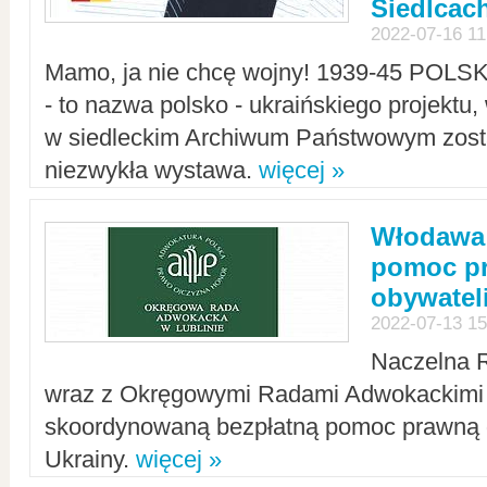
Siedlcac
2022-07-16 11
Mamo, ja nie chcę wojny! 1939-45 POLS
- to nazwa polsko - ukraińskiego projektu
w siedleckim Archiwum Państwowym zosta
niezwykła wystawa.
więcej »
Włodawa:
pomoc pr
obywatel
2022-07-13 15
Naczelna 
wraz z Okręgowymi Radami Adwokackimi 
skoordynowaną bezpłatną pomoc prawną d
Ukrainy.
więcej »