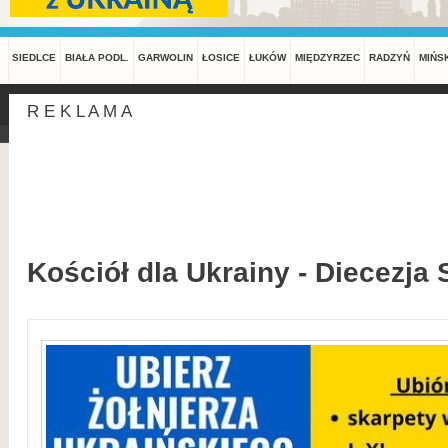
SIEDLCE
BIAŁA PODL.
GARWOLIN
ŁOSICE
ŁUKÓW
MIĘDZYRZEC
RADZYŃ
MIŃS
R E K L A M A
Kościół dla Ukrainy - Diecezja 