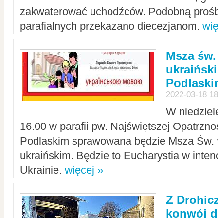
zakwaterować uchodźców. Podobną prośb
parafialnych przekazano diecezjanom.
wię
Msza św.
ukraińsk
Podlaski
2022-03-18 18
W niedziel
16.00 w parafii pw. Najświętszej Opatrzno
Podlaskim sprawowana będzie Msza Św. 
ukraińskim. Będzie to Eucharystia w intenc
Ukrainie.
więcej »
Z Drohic
konwój d