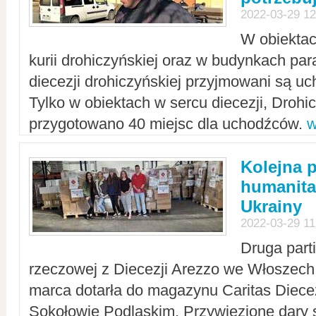
2022-03-29 12
W obiektac
kurii drohiczyńskiej oraz w budynkach para
diecezji drohiczyńskiej przyjmowani są uc
Tylko w obiektach w sercu diecezji, Drohi
przygotowano 40 miejsc dla uchodźców.
w
Kolejna 
humanita
Ukrainy
2022-03-29 11
Druga part
rzeczowej z Diecezji Arezzo we Włoszech 
marca dotarła do magazynu Caritas Diecez
Sokołowie Podlaskim. Przywiezione dary 