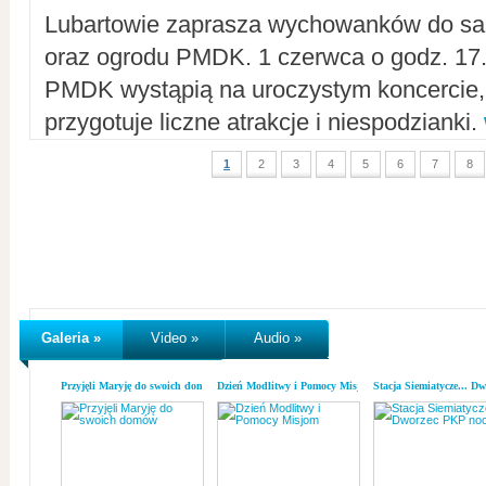
Lubartowie zaprasza wychowanków do sal
oraz ogrodu PMDK. 1 czerwca o godz. 17.0
PMDK wystąpią na uroczystym koncercie
przygotuje liczne atrakcje i niespodzianki.
1
2
3
4
5
6
7
8
Galeria »
Video »
Audio »
Przyjęli Maryję do swoich domów
Dzień Modlitwy i Pomocy Misjom
Stacja Siemiatycze... D