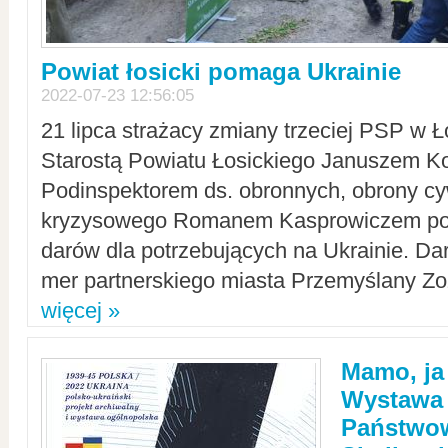
Powiat łosicki pomaga Ukrainie
2022-07-23 12:56:05
21 lipca strażacy zmiany trzeciej PSP w 
Starostą Powiatu Łosickiego Januszem Ko
Podinspektorem ds. obronnych, obrony cyw
kryzysowego Romanem Kasprowiczem po
darów dla potrzebujących na Ukrainie. Dar
mer partnerskiego miasta Przemyślany Zo
więcej »
Mamo, ja
Wystawa
Państwo