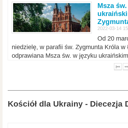
Msza św.
ukraiński
Zygmunta
2022-03-14 15
Od 20 mar
niedzielę, w parafii św. Zygmunta Króla w
odprawiana Msza św. w języku ukraiński
|<<
<<
Kościół dla Ukrainy - Diecezja