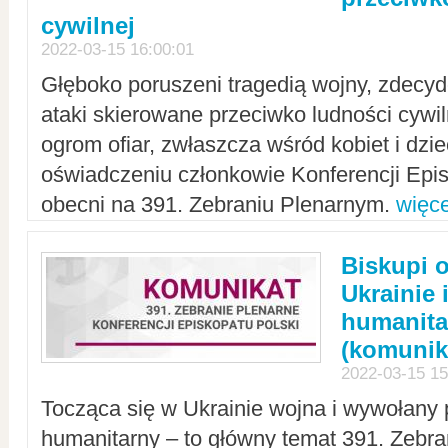
cywilnej
2022-03-15 16:00:01
Głęboko poruszeni tragedią wojny, zdecy
ataki skierowane przeciwko ludności cywi
ogrom ofiar, zwłaszcza wśród kobiet i dzie
oświadczeniu członkowie Konferencji Epis
obecni na 391. Zebraniu Plenarnym.
więce
Biskupi 
Ukrainie 
humanit
(komunik
2022-03-15 15
Tocząca się w Ukrainie wojna i wywołany 
humanitarny – to główny temat 391. Zebr