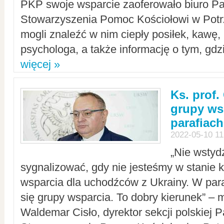
PKP swoje wsparcie zaoferowało biuro P
Stowarzyszenia Pomoc Kościołowi w Potr
mogli znaleźć w nim ciepły posiłek, kawę,
psychologa, a także informację o tym, gdzi
więcej »
Ks. prof.
grupy ws
parafiach
2022-05-10 11
„Nie wstyd
sygnalizować, gdy nie jesteśmy w stanie
wsparcia dla uchodźców z Ukrainy. W para
się grupy wsparcia. To dobry kierunek” – m
Waldemar Cisło, dyrektor sekcji polskiej 