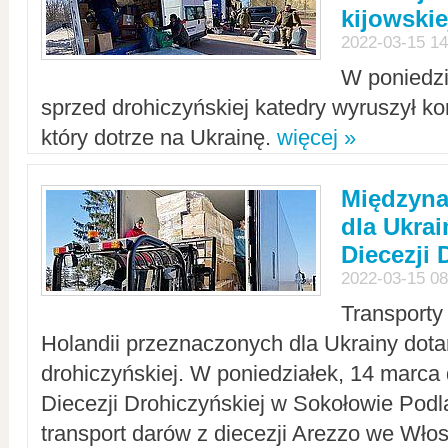
kijowskie
2022-03-15 14
W poniedzi
sprzed drohiczyńskiej katedry wyruszył k
który dotrze na Ukrainę.
więcej »
Międzyn
dla Ukra
Diecezji 
2022-03-15 08
Transporty
Holandii przeznaczonych dla Ukrainy dotar
drohiczyńskiej. W poniedziałek, 14 marca 
Diecezji Drohiczyńskiej w Sokołowie Pod
transport darów z diecezji Arezzo we Wło