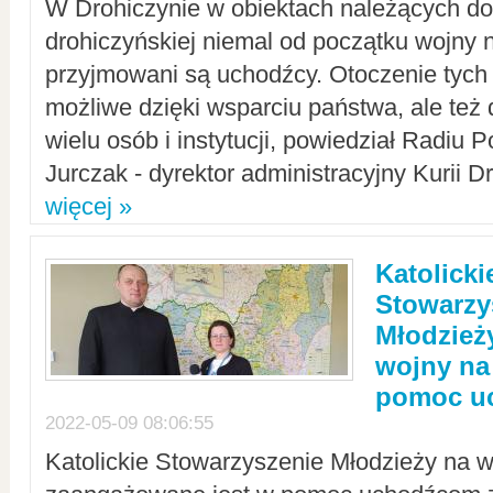
W Drohiczynie w obiektach należących do 
drohiczyńskiej niemal od początku wojny 
przyjmowani są uchodźcy. Otoczenie tych 
możliwe dzięki wsparciu państwa, ale też 
wielu osób i instytucji, powiedział Radiu P
Jurczak - dyrektor administracyjny Kurii D
więcej »
Katolicki
Stowarzy
Młodzież
wojny na 
pomoc u
2022-05-09 08:06:55
Katolickie Stowarzyszenie Młodzieży na w