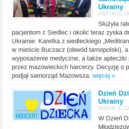
Ukrainy
2022-06-01 10
Służyła ra
pacjentom z Siedlec i okolic teraz zyska d
Ukrainie. Karetka z siedleckiego „Meditrans
w mieście Buczacz (obwód tarnopolski), a
wyposażenie medyczne, a także apteczki
przez mazowieckich harcerzy. Decyzję o 
podjął samorząd Mazowsza.
więcej »
Dzień Dz
Ukrainy
2022-05-31 10
W Dzień D
Młodzieżo