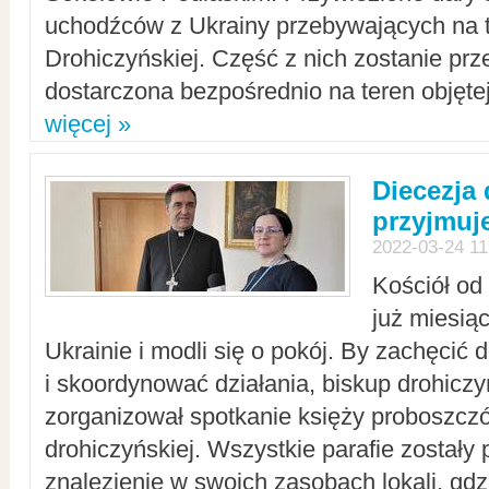
uchodźców z Ukrainy przebywających na t
Drohiczyńskiej. Część z nich zostanie pr
dostarczona bezpośrednio na teren objęte
więcej »
Diecezja
przyjmuj
2022-03-24 11
Kościół od
już miesią
Ukrainie i modli się o pokój. By zachęcić
i skoordynować działania, biskup drohicz
zorganizował spotkanie księży proboszczó
drohiczyńskiej. Wszystkie parafie zostały
znalezienie w swoich zasobach lokali, gd