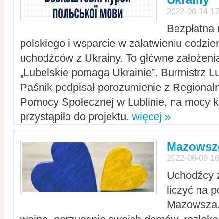
2022-06-14 17
Bezpłatna 
polskiego i wsparcie w załatwieniu codzi
uchodźców z Ukrainy. To główne założenia
„Lubelskie pomaga Ukrainie”. Burmistrz L
Paśnik podpisał porozumienie z Regiona
Pomocy Społecznej w Lublinie, na mocy k
przystąpiło do projektu.
więcej »
Mazowsze
2022-06-09 16
Uchodźcy 
liczyć na 
Mazowsza.