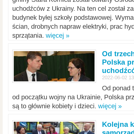
uchodźców z Ukrainy. Na ten cel został 
budynek byłej szkoły podstawowej. Wyma
ścian, drobnych napraw elektryki, prac hy
sprzątania.
więcej »
Od trzec
Polska p
uchodźcó
2022-06-02 13
Od ponad tr
od początku wojny na Ukrainie, Polska p
są to głównie kobiety i dzieci.
więcej »
Kolejna k
samorząd