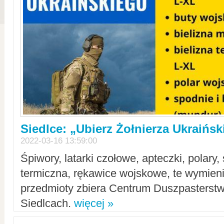
Siedlce: „Ubierz Żołnierza Ukraińs
2022-03-16 13:59:00
Śpiwory, latarki czołowe, apteczki, polary, 
termiczna, rękawice wojskowe, te wymieni
przedmioty zbiera Centrum Duszpasterst
Siedlcach.
więcej »