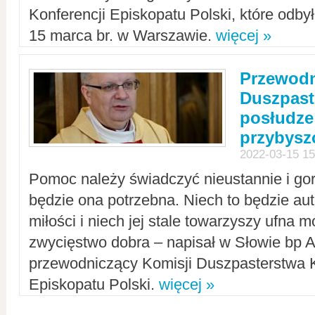
Konferencji Episkopatu Polski, które odbył
15 marca br. w Warszawie.
więcej »
Przewodn
Duszpast
posłudze
przybys
2022-03-15 15
Pomoc należy świadczyć nieustannie i gorl
będzie ona potrzebna. Niech to będzie au
miłości i niech jej stale towarzyszy ufna m
zwycięstwo dobra – napisał w Słowie bp A
przewodniczący Komisji Duszpasterstwa K
Episkopatu Polski.
więcej »