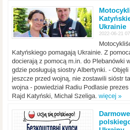
Motocykli
Katyński
Ukrainie
2022-06-21 07
Motocykliś
Katyńskiego pomagają Ukrainie. Z pomoc
docierają z pomocą m.in. do Plebanówki w
gdzie posługują siostry Albertynki. - Objęl
jeszcze przed wojną, nie zostawili sióstr 
wojna - powiedział Radiu Podlasie preze
Rajd Katyński, Michał Szeliga.
więcej »
Darmowe 
polskiego
Ukrainy