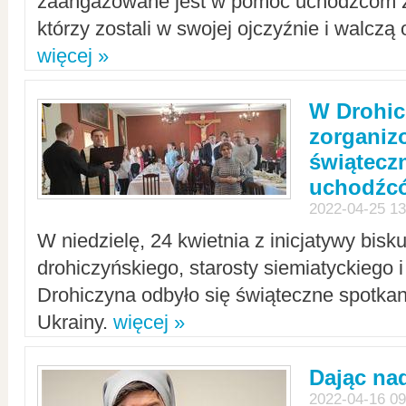
zaangażowane jest w pomoc uchodźcom z 
którzy zostali w swojej ojczyźnie i walczą 
więcej »
W Drohic
zorgani
świątecz
uchodźc
2022-04-25 13
W niedzielę, 24 kwietnia z inicjatywy bisk
drohiczyńskiego, starosty siemiatyckiego i
Drohiczyna odbyło się świąteczne spotka
Ukrainy.
więcej »
Dając nad
2022-04-16 09