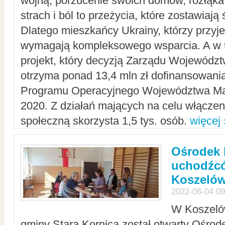
wojną, porzucenie swoich domów, rozłąka 
strach i ból to przeżycia, które zostawiają 
Dlatego mieszkańcy Ukrainy, którzy przyje
wymagają kompleksowego wsparcia. A w
projekt, który decyzją Zarządu Wojewód
otrzyma ponad 13,4 mln zł dofinansowani
Programu Operacyjnego Województwa Ma
2020. Z działań mających na celu włączeni
społeczną skorzysta 1,5 tys. osób.
więcej 
Ośrodek 
uchodźcó
Koszeló
2022-06-04 09
W Koszelów
gminy Stara Kornica został otwarty Ośro