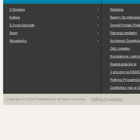
Z Regionu
Reklama
Kultura
Banery do pobrania
Z życia Kościoła
Zespół Portalu Podl
Sport
Patronat medialny
Aktualności
Archiwum Dzwiękó
Złóż cegiełkę
Kondolencje i nekro
Radiokatolickie.pl
1 procent na RADI
Polityka Prywatno
Znajdziesz nas w 
Copyright (c) 2010 Podlasie24.pl. All rights reserved
Polityka Prywatności