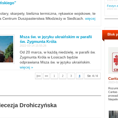
2022-12-
ińskiego”
Festyn z
2022-11-
polary, skarpety, bielizna termiczna, rękawice wojskowe, te
ra Centrum Duszpasterstwa Młodzieży w Siedlcach.
więcej
Blok 
Msza św. w języku ukraińskim w parafii
św. Zygmunta Króla
2022-03-14 15:55:26
Od 20 marca, w każdą niedzielę, w parafii św.
Zygmunta Króla w Łosicach będzie
odprawiana Msza św. w języku ukraińskim.
więcej »
|<<
<<
1
2
3
4
Str. 4 / 4
Carit
2023-02
Rozumie
Caritas
prowadz
Niepełn
Diecezja Drohiczyńska