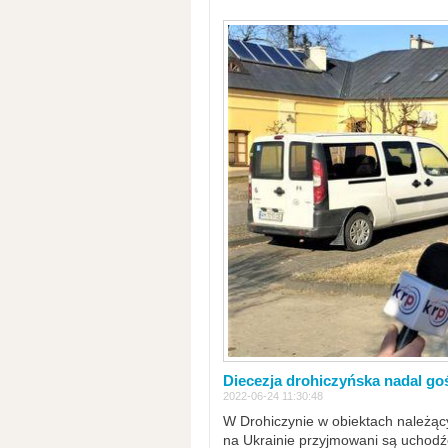
Diecezja drohiczyńska nadal go
2022-06-24 11:30:48
W Drohiczynie w obiektach należący
na Ukrainie przyjmowani są uchodźc