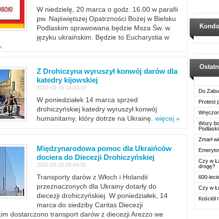
W niedzielę, 20 marca o godz. 16.00 w parafii
pw. Najświętszej Opatrzności Bożej w Bielsku
Kondo
Podlaskim sprawowana będzie Msza Św. w
języku ukraińskim. Będzie to Eucharystia w
»
Ostat
Z Drohiczyna wyruszył konwój darów dla
katedry kijowskiej
2022-03-15 14:23:19
Do Zabu
W poniedziałek 14 marca sprzed
Protest
drohiczyńskiej katedry wyruszył konwój
Wręczon
humanitarny, który dotrze na Ukrainę.
więcej »
Wozy boj
Podlask
Zmarł wi
Międzynarodowa pomoc dla Ukraińców
Emerytow
dociera do Diecezji Drohiczyńskiej
Czy w Ł
2022-03-15 08:04:35
drogę?
Transporty darów z Włoch i Holandii
600-leci
przeznaczonych dla Ukrainy dotarły do
Czy w Ł
diecezji drohiczyńskiej. W poniedziałek, 14
Kościół 
marca do siedziby Caritas Diecezji
im dostarczono transport darów z diecezji Arezzo we