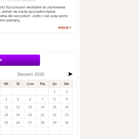
-13 10:48:46 Kategoria:
ść fizyczna jest niezbędna do zachowania
, jednak nie każda dyscyplina będzie
dnia dla wszystkich. Jedni z nas wolą sporty
inni spokojną...
więcej »
e
Sierpień 2026
Wt
Śr
Czw
Pią
So
Nd
1
2
4
5
6
7
8
9
11
12
13
14
15
16
18
19
20
21
22
23
25
26
27
28
29
30