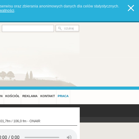
serwisu oraz zbierania anonimowych danych dla celów statystycznych.
ywatności
.
ON
KOŚCIÓŁ
REKLAMA
KONTAKT
PRACA
101,7fm / 106,0 fm - ONAIR