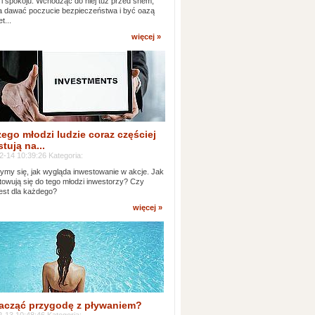
 i spokoju. Wchodząc do niej tuż przed snem,
 dawać poczucie bezpieczeństwa i być oazą
t...
więcej »
ego młodzi ludzie coraz częściej
tują na...
2-14 10:39:26 Kategoria:
ymy się, jak wygląda inwestowanie w akcje. Jak
towują się do tego młodzi inwestorzy? Czy
jest dla każdego?
więcej »
acząć przygodę z pływaniem?