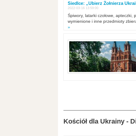
Siedlce: „Ubierz Żołnierza Ukra
2022-03-16 13:59:00
Śpiwory, latarki czołowe, apteczki, 
wymienione i inne przedmioty zbie
»
Kościół dla Ukrainy - 