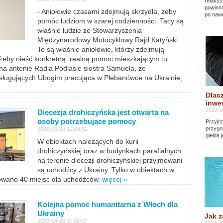
relaksu
powinna
- Aniołowie czasami zdejmują skrzydła, żeby
po nawe
pomóc ludziom w szarej codzienności. Tacy są
właśnie ludzie ze Stowarzyszenia
Międzynarodowy Motocyklowy Rajd Katyński.
To są właśnie aniołowie, którzy zdejmują
, żeby nieść konkretną, realną pomoc mieszkającym tu
a antenie Radia Podlasie siostra Samuela, ze
sługujących Ubogim pracująca w Plebanówce na Ukrainie,
Dlacz
inwes
2023-0
Diecezja drohiczyńska jest otwarta na
osoby potrzebujące pomocy
Przyjrz
przygo
2022-03-29 12:09:52
giełda 
W obiektach należących do kurii
drohiczyńskiej oraz w budynkach parafialnych
na terenie diecezji drohiczyńskiej przyjmowani
są uchodźcy z Ukrainy. Tylko w obiektach w
towano 40 miejsc dla uchodźców.
więcej »
Kolejna pomoc humanitarna z Włoch dla
Ukrainy
Jak z
2022-03-29 11:00:07