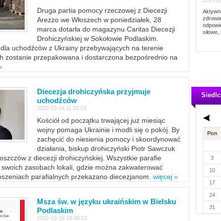
2023-02
Druga partia pomocy rzeczowej z Diecezji
Aktywno
zdrowia
Arezzo we Włoszech w poniedziałek, 28
odpowie
marca dotarła do magazynu Caritas Diecezji
siłowe, 
Drohiczyńskiej w Sokołowie Podlaskim.
dla uchodźców z Ukrainy przebywających na terenie
ich zostanie przepakowana i dostarczona bezpośrednio na
»
Diecezja drohiczyńska przyjmuje
Siedlc
uchodźców
2022-03-24 11:33:03
Kościół od początku trwającej już miesiąc
wojny pomaga Ukrainie i modli się o pokój. By
Pon
zachęcić do niesienia pomocy i skoordynować
działania, biskup drohiczyński Piotr Sawczuk
szczów z diecezji drohiczyńskiej. Wszystkie parafie
3
w swoich zasobach lokali, gdzie można zakwaterować
10
szeniach parafialnych przekazano diecezjanom.
więcej »
17
24
Msza św. w języku ukraińskim w Bielsku
31
Podlaskim
2022-03-18 18:38:53