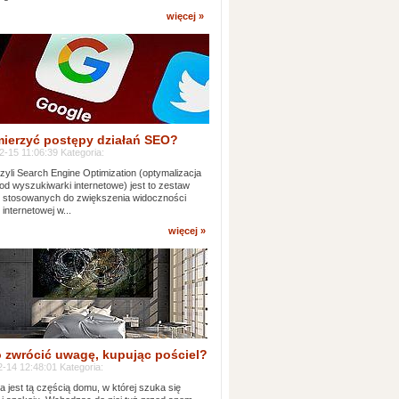
więcej »
mierzyć postępy działań SEO?
-15 11:06:39 Kategoria:
yli Search Engine Optimization (optymalizacja
od wyszukiwarki internetowe) jest to zestaw
k stosowanych do zwiększenia widoczności
 internetowej w...
więcej »
 zwrócić uwagę, kupując pościel?
-14 12:48:01 Kategoria:
ia jest tą częścią domu, w której szuka się