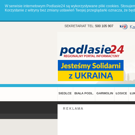
W serwisie internetowym Podlasie24 są wykorzystywane pliki cookies. Stosuje
Korzystanie z witryny bez zmiany ustawień Twojej przeglądarki oznacza, że 
SEKRETARIAT TEL:
500 105 907
SIEDLCE
BIAŁA PODL.
GARWOLIN
ŁOSICE
ŁU
R E K L A M A