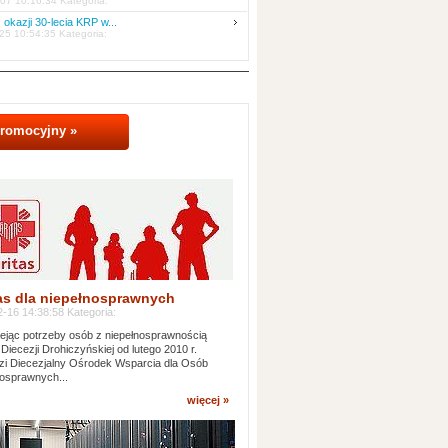
07 10:16:34 Kategoria:
 okazji 30-lecia KRP w...
25 10:54:35 Kategoria:
promocyjny »
as dla niepełnosprawnych
-16 14:38:58 Kategoria:
jąc potrzeby osób z niepełnosprawnością
 Diecezji Drohiczyńskiej od lutego 2010 r.
i Diecezjalny Ośrodek Wsparcia dla Osób
osprawnych...
więcej »