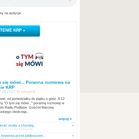
y na audycje:
TENIE KRP »
 się mówi... Poranna rozmowa na
nie KRP
-09 16:07:30 Kategoria:
nie, od poniedziałku do piątku o godz. 8:12
y "O tym się mówi..." poranną rozmowę w
kim Radiu Podlasie. Gośćmi Marcina
skiego i Andrzeja...
więcej »
erać osoby z chorobą...
13 13:12:00 Kategoria:
nowenna przed jubileuszem...