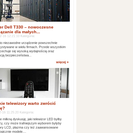
er Dell T330 – nowoczesne
ązanie dla małych...
2-16 12:21:10 Kategoria:
to niezawodne urządzenie powszechnie
ystywane w wielu firmach. Przede wszystkim
 cechuje się wysoką wydajnością oraz
cją bezpieczeństwa...
więcej »
kie telewizory warto zwrócić
ę?
-16 11:25:20 Kategoria:
e milkną dyskusję, jaki telewizor LED byłby
zy, czy może trafniejszym wyborem byłyby
zory LCD, plazma czy też zaawansowane
ogicznie modele....