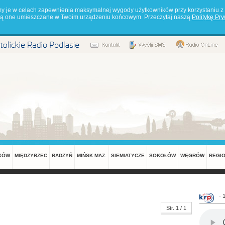
my je w celach zapewnienia maksymalnej wygody użytkowników przy korzystaniu z 
będą one umieszczane w Twoim urządzeniu końcowym. Przeczytaj naszą
Politykę Pr
KÓW
MIĘDZYRZEC
RADZYŃ
MIŃSK MAZ.
SIEMIATYCZE
SOKOŁÓW
WĘGRÓW
REGI
- 
Str. 1 / 1