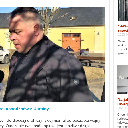
Serw
rozwi
2023-0
Sewer 
wykorz
sprzęt
gwaran
Na ja
uwag
2023-02
ści uchodźców z Ukrainy
Choć ni
najleps
ch do diecezji drohiczyńskiej niemal od początku wojny
telewi
y. Otoczenie tych osób opieką jest możliwe dzięki
technol