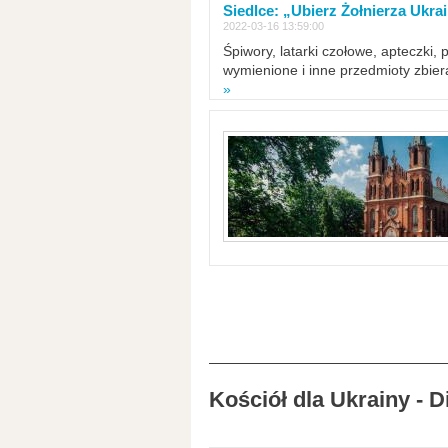
Siedlce: „Ubierz Żołnierza Ukra
2022-03-16 13:59:00
Śpiwory, latarki czołowe, apteczki, 
wymienione i inne przedmioty zbie
»
Kościół dla Ukrainy - 