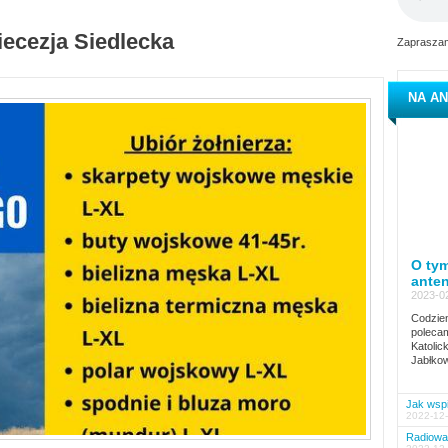
iecezja Siedlecka
Zapraszam
NA AN
O tym
ante
2023-02
Codzien
polecam
Katolic
Jabłkow
Jak wspi
2022-12-
Radiowa 