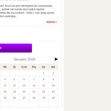
-13 10:48:46 Kategoria:
ść fizyczna jest niezbędna do zachowania
, jednak nie każda dyscyplina będzie
dnia dla wszystkich. Jedni z nas wolą sporty
inni spokojną...
więcej »
e
Sierpień 2026
Wt
Śr
Czw
Pią
So
Nd
1
2
4
5
6
7
8
9
11
12
13
14
15
16
18
19
20
21
22
23
25
26
27
28
29
30