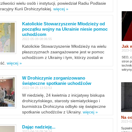
zliwości wielu osób i instytucji, powiedział Radiu Podlasie
tracyjny Kurii Drohiczyńskiej.
więcej »
Katolickie Stowarzyszenie Młodzieży od
początku wojny na Ukrainie niesie pomoc
uchodźcom
2022-05-09 08:06:55
Jak 
Katolickie Stowarzyszenie Młodzieży na wielu
2023-02
płaszczyznach zaangażowane jest w pomoc
uchodźcom z Ukrainy i tym, którzy zostali w
SEO, cz
stron p
ość.
więcej »
techni
witryny
W Drohiczynie zorganizowano
świąteczne spotkanie uchodźców
2022-04-25 13:53:53
W niedzielę, 24 kwietnia z inicjatywy biskupa
drohiczyńskiego, starosty siemiatyckiego i
burmistrza Drohiczyna odbyło się świąteczne
spotkanie uchodźców z Ukrainy.
więcej »
Na co
2023-02
Dając nadzieję...
Sypialn
2022-04-16 09:34:14