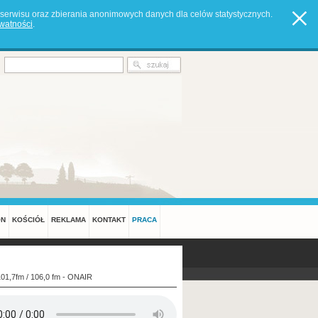
serwisu oraz zbierania anonimowych danych dla celów statystycznych.
ywatności
.
ON
KOŚCIÓŁ
REKLAMA
KONTAKT
PRACA
101,7fm / 106,0 fm - ONAIR