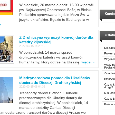
W niedzielę, 20 marca o godz. 16.00 w parafii
pw. Najświętszej Opatrzności Bożej w Bielsku
Kondo
Podlaskim sprawowana będzie Msza Św. w
języku ukraińskim. Będzie to Eucharystia w
»
Ostat
Z Drohiczyna wyruszył konwój darów dla
katedry kijowskiej
2022-03-15 14:23:19
Do Zabu
W poniedziałek 14 marca sprzed
Protest
drohiczyńskiej katedry wyruszył konwój
Wręczon
humanitarny, który dotrze na Ukrainę.
więcej »
Wozy boj
Podlask
Zmarł wi
Międzynarodowa pomoc dla Ukraińców
Emerytow
dociera do Diecezji Drohiczyńskiej
Czy w Ł
2022-03-15 08:04:35
drogę?
Transporty darów z Włoch i Holandii
600-leci
przeznaczonych dla Ukrainy dotarły do
Czy w Ł
diecezji drohiczyńskiej. W poniedziałek, 14
Kościół 
marca do siedziby Caritas Diecezji
im dostarczono transport darów z diecezji Arezzo we