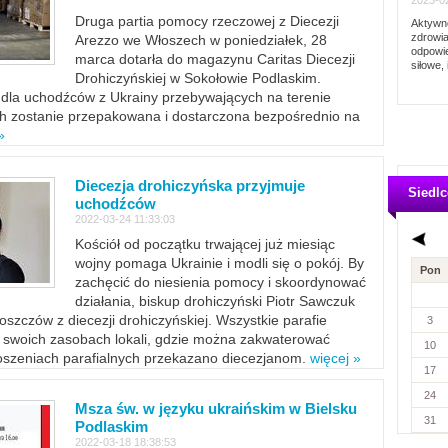
2023-02
Druga partia pomocy rzeczowej z Diecezji
Aktywno
zdrowia
Arezzo we Włoszech w poniedziałek, 28
odpowie
marca dotarła do magazynu Caritas Diecezji
siłowe, 
Drohiczyńskiej w Sokołowie Podlaskim.
dla uchodźców z Ukrainy przebywających na terenie
ich zostanie przepakowana i dostarczona bezpośrednio na
»
Diecezja drohiczyńska przyjmuje
Siedlc
uchodźców
2022-03-24 11:33:03
Kościół od początku trwającej już miesiąc
wojny pomaga Ukrainie i modli się o pokój. By
Pon
zachęcić do niesienia pomocy i skoordynować
działania, biskup drohiczyński Piotr Sawczuk
szczów z diecezji drohiczyńskiej. Wszystkie parafie
3
w swoich zasobach lokali, gdzie można zakwaterować
10
szeniach parafialnych przekazano diecezjanom.
więcej »
17
24
Msza św. w języku ukraińskim w Bielsku
31
Podlaskim
2022-03-18 18:38:53