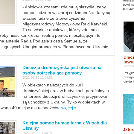
relaksu
powinna
- Aniołowie czasami zdejmują skrzydła, żeby
po nawe
pomóc ludziom w szarej codzienności. Tacy są
właśnie ludzie ze Stowarzyszenia
Międzynarodowy Motocyklowy Rajd Katyński.
To są właśnie aniołowie, którzy zdejmują
, żeby nieść konkretną, realną pomoc mieszkającym tu
a antenie Radia Podlasie siostra Samuela, ze
sługujących Ubogim pracująca w Plebanówce na Ukrainie,
Dlacz
inwes
2023-0
Diecezja drohiczyńska jest otwarta na
osoby potrzebujące pomocy
Przyjrz
przygo
2022-03-29 12:09:52
giełda 
W obiektach należących do kurii
drohiczyńskiej oraz w budynkach parafialnych
na terenie diecezji drohiczyńskiej przyjmowani
są uchodźcy z Ukrainy. Tylko w obiektach w
towano 40 miejsc dla uchodźców.
więcej »
Kolejna pomoc humanitarna z Włoch dla
Ukrainy
Jak z
2022-03-29 11:00:07