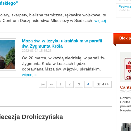
2022-12-
ińskiego”
Festyn z
2022-11-
polary, skarpety, bielizna termiczna, rękawice wojskowe, te
ra Centrum Duszpasterstwa Młodzieży w Siedlcach.
więcej
Blok 
Msza św. w języku ukraińskim w parafii
św. Zygmunta Króla
2022-03-14 15:55:26
Od 20 marca, w każdą niedzielę, w parafii św.
Zygmunta Króla w Łosicach będzie
odprawiana Msza św. w języku ukraińskim.
więcej »
|<<
<<
1
2
3
4
Str. 4 / 4
Carit
2023-02
Rozumie
Caritas
prowadz
Niepełn
Diecezja Drohiczyńska