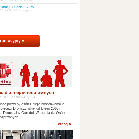
07 10:16:34 Kategoria:
 okazji 30-lecia KRP w...
25 10:54:35 Kategoria:
promocyjny »
as dla niepełnosprawnych
-16 14:38:58 Kategoria:
jąc potrzeby osób z niepełnosprawnością
 Diecezji Drohiczyńskiej od lutego 2010 r.
i Diecezjalny Ośrodek Wsparcia dla Osób
osprawnych...
więcej »