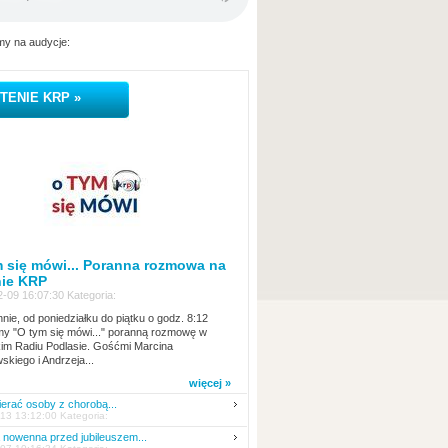
y na audycje:
TENIE KRP »
 się mówi... Poranna rozmowa na
nie KRP
-09 16:07:30 Kategoria:
nie, od poniedziałku do piątku o godz. 8:12
y "O tym się mówi..." poranną rozmowę w
kim Radiu Podlasie. Gośćmi Marcina
skiego i Andrzeja...
więcej »
erać osoby z chorobą...
13 13:12:00 Kategoria:
nowenna przed jubileuszem...