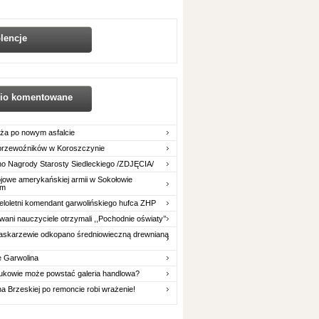
lencje
nio komentowane
ża po nowym asfalcie
 przewoźników w Koroszczynie
o Nagrody Starosty Siedleckiego /ZDJĘCIA/
owe amerykańskiej armii w Sokołowie
im
eloletni komendant garwolińskiego hufca ZHP
ani nauczyciele otrzymali ,,Pochodnie oświaty’’
askarzewie odkopano średniowieczną drewnianą
e Garwolina
ukowie może powstać galeria handlowa?
na Brzeskiej po remoncie robi wrażenie!