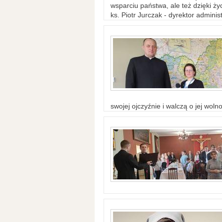
wsparciu państwa, ale też dzięki życ
ks. Piotr Jurczak - dyrektor adminis
swojej ojczyźnie i walczą o jej woln