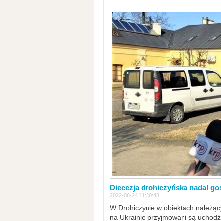
Diecezja drohiczyńska nadal go
2022-06-24 11:30:48
W Drohiczynie w obiektach należący
na Ukrainie przyjmowani są uchodźc