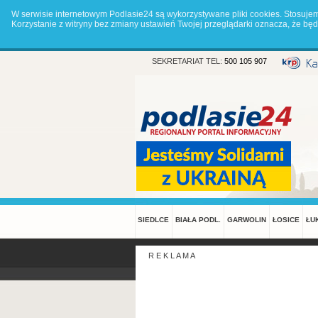
W serwisie internetowym Podlasie24 są wykorzystywane pliki cookies. Stosuje
Korzystanie z witryny bez zmiany ustawień Twojej przeglądarki oznacza, że 
SEKRETARIAT TEL:
500 105 907
SIEDLCE
BIAŁA PODL.
GARWOLIN
ŁOSICE
ŁU
R E K L A M A