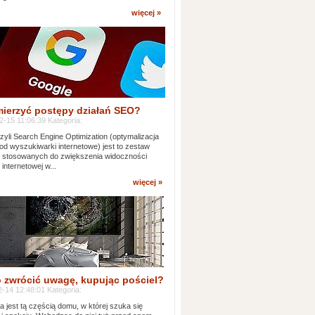
więcej »
mierzyć postępy działań SEO?
-15 11:06:39 Kategoria:
yli Search Engine Optimization (optymalizacja
od wyszukiwarki internetowe) jest to zestaw
k stosowanych do zwiększenia widoczności
 internetowej w...
więcej »
 zwrócić uwagę, kupując pościel?
-14 12:48:01 Kategoria:
ia jest tą częścią domu, w której szuka się