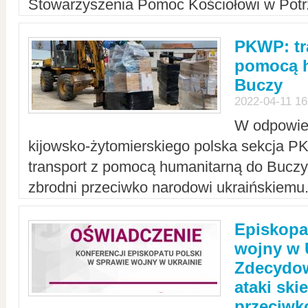
Stowarzyszenia Pomoc Kościołowi w Potr
PKWP: tr
pomocą h
Buczy
2022-04-11 16
W odpowied
kijowsko-żytomierskiego polska sekcja 
transport z pomocą humanitarną do Buczy,
zbrodni przeciwko narodowi ukraińskiemu
Episkopa
wojny w 
Zdecydow
ataki sk
przeciwk