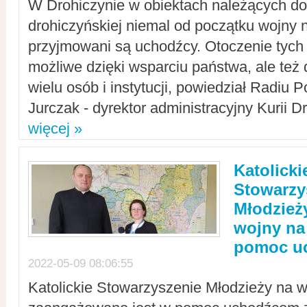
W Drohiczynie w obiektach należących do 
drohiczyńskiej niemal od początku wojny 
przyjmowani są uchodźcy. Otoczenie tych 
możliwe dzięki wsparciu państwa, ale też 
wielu osób i instytucji, powiedział Radiu P
Jurczak - dyrektor administracyjny Kurii D
więcej »
Katolicki
Stowarzy
Młodzież
wojny na 
pomoc u
2022-05-09 08:06:55
Katolickie Stowarzyszenie Młodzieży na w