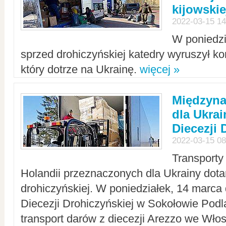
kijowskie
2022-03-15 14
W poniedzi
sprzed drohiczyńskiej katedry wyruszył k
który dotrze na Ukrainę.
więcej »
Międzyn
dla Ukra
Diecezji 
2022-03-15 08
Transporty
Holandii przeznaczonych dla Ukrainy dotar
drohiczyńskiej. W poniedziałek, 14 marca 
Diecezji Drohiczyńskiej w Sokołowie Pod
transport darów z diecezji Arezzo we Wło