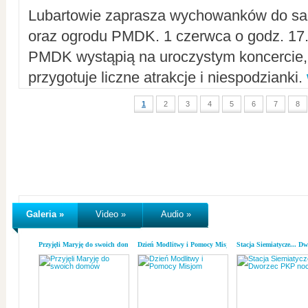
Lubartowie zaprasza wychowanków do sal
oraz ogrodu PMDK. 1 czerwca o godz. 17.0
PMDK wystąpią na uroczystym koncercie
przygotuje liczne atrakcje i niespodzianki.
1
2
3
4
5
6
7
8
Galeria »
Video »
Audio »
Przyjęli Maryję do swoich domów
Dzień Modlitwy i Pomocy Misjom
Stacja Siemiatycze... D