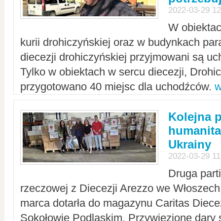
2022-03-29 12
W obiektac
kurii drohiczyńskiej oraz w budynkach para
diecezji drohiczyńskiej przyjmowani są uc
Tylko w obiektach w sercu diecezji, Drohi
przygotowano 40 miejsc dla uchodźców.
w
Kolejna 
humanita
Ukrainy
2022-03-29 11
Druga part
rzeczowej z Diecezji Arezzo we Włoszech 
marca dotarła do magazynu Caritas Diecez
Sokołowie Podlaskim. Przywiezione dary 