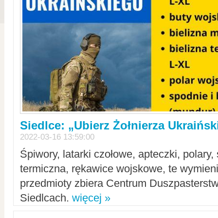
Siedlce: „Ubierz Żołnierza Ukraińs
2022-03-16 13:59:00
Śpiwory, latarki czołowe, apteczki, polary, 
termiczna, rękawice wojskowe, te wymieni
przedmioty zbiera Centrum Duszpasterst
Siedlcach.
więcej »