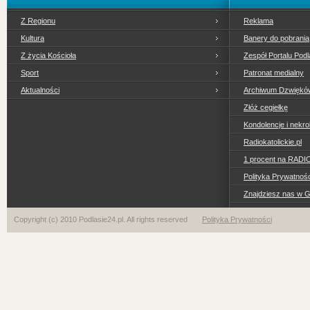
Z Regionu
Reklama
Kultura
Banery do pobrania
Z życia Kościoła
Zespół Portalu Podl
Sport
Patronat medialny
Aktualności
Archiwum Dzwiękó
Złóż cegiełkę
Kondolencje i nekro
Radiokatolickie.pl
1 procent na RADI
Polityka Prywatno
Znajdziesz nas w 
Copyright (c) 2010 Podlasie24.pl. All rights reserved
Polityka Prywatności