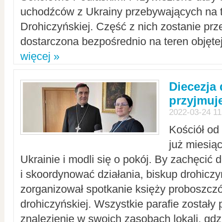
uchodźców z Ukrainy przebywających na t
Drohiczyńskiej. Część z nich zostanie pr
dostarczona bezpośrednio na teren objęte
więcej »
Diecezja
przyjmuj
2022-03-24 11
Kościół od
już miesią
Ukrainie i modli się o pokój. By zachęcić
i skoordynować działania, biskup drohicz
zorganizował spotkanie księży proboszczó
drohiczyńskiej. Wszystkie parafie zostały
znalezienie w swoich zasobach lokali, gd