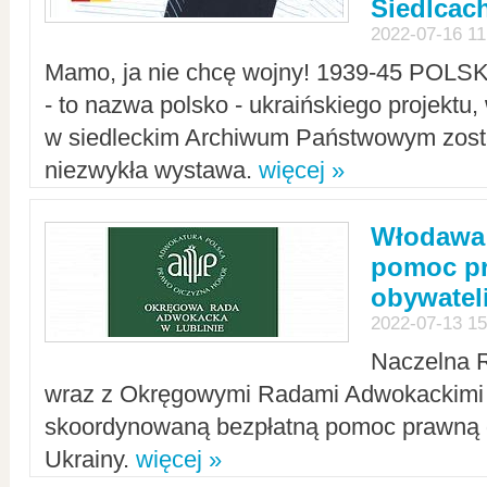
Siedlcac
2022-07-16 11
Mamo, ja nie chcę wojny! 1939-45 POLS
- to nazwa polsko - ukraińskiego projektu
w siedleckim Archiwum Państwowym zosta
niezwykła wystawa.
więcej »
Włodawa:
pomoc pr
obywatel
2022-07-13 15
Naczelna 
wraz z Okręgowymi Radami Adwokackimi 
skoordynowaną bezpłatną pomoc prawną d
Ukrainy.
więcej »