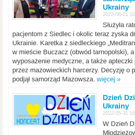
Ukrainy
2022-06-01 10
Służyła ra
pacjentom z Siedlec i okolic teraz zyska d
Ukrainie. Karetka z siedleckiego „Meditrans
w mieście Buczacz (obwód tarnopolski), a
wyposażenie medyczne, a także apteczki
przez mazowieckich harcerzy. Decyzję o 
podjął samorząd Mazowsza.
więcej »
Dzień Dz
Ukrainy
2022-05-31 10
W Dzień D
Młodzieżo