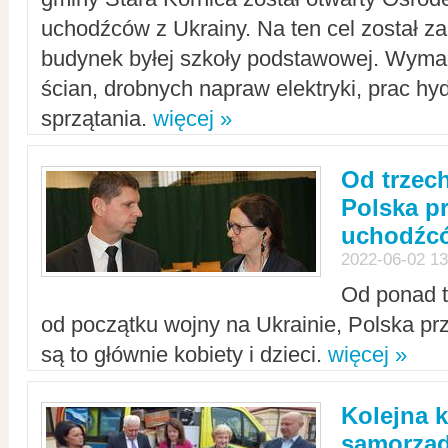
uchodźców z Ukrainy. Na ten cel został 
budynek byłej szkoły podstawowej. Wyma
ścian, drobnych napraw elektryki, prac hy
sprzątania.
więcej »
Od trzec
Polska p
uchodźcó
2022-06-02 13
Od ponad tr
od początku wojny na Ukrainie, Polska p
są to głównie kobiety i dzieci.
więcej »
Kolejna k
samorząd