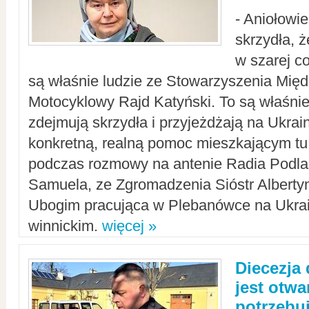
- Aniołowi
skrzydła, 
w szarej c
są właśnie ludzie ze Stowarzyszenia Mi
Motocyklowy Rajd Katyński. To są właśnie 
zdejmują skrzydła i przyjeżdżają na Ukrai
konkretną, realną pomoc mieszkającym tu
podczas rozmowy na antenie Radia Podlas
Samuela, ze Zgromadzenia Sióstr Alberty
Ubogim pracująca w Plebanówce na Ukrai
winnickim.
więcej »
Diecezja
jest otwa
potrzebu