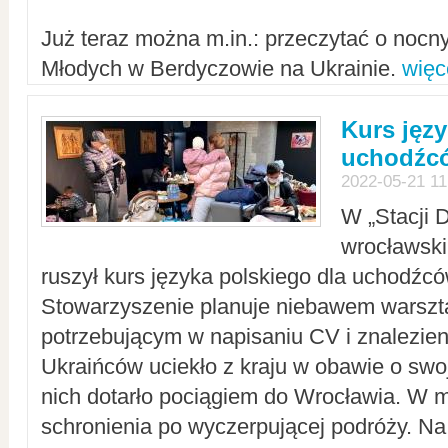
Już teraz można m.in.: przeczytać o noc
Młodych w Berdyczowie na Ukrainie.
więc
Kurs języ
uchodźcó
2022-05-21 11
W „Stacji D
wrocławsk
ruszył kurs języka polskiego dla uchodźcó
Stowarzyszenie planuje niebawem warszt
potrzebującym w napisaniu CV i znalezieni
Ukraińców uciekło z kraju w obawie o swoj
nich dotarło pociągiem do Wrocławia. W m
schronienia po wyczerpującej podróży. 