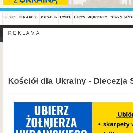
SIEDLCE
BIAŁA PODL.
GARWOLIN
ŁOSICE
ŁUKÓW
MIĘDZYRZEC
RADZYŃ
MIŃS
R E K L A M A
Kościół dla Ukrainy - Diecezja 