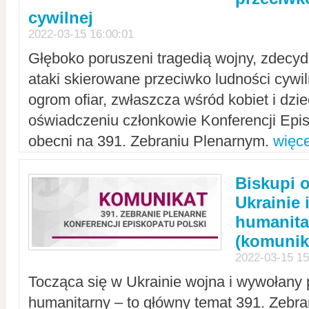
cywilnej
2022-03-15 16:00:01
Głęboko poruszeni tragedią wojny, zdecy
ataki skierowane przeciwko ludności cywi
ogrom ofiar, zwłaszcza wśród kobiet i dzie
oświadczeniu członkowie Konferencji Epis
obecni na 391. Zebraniu Plenarnym.
więce
Biskupi 
Ukrainie 
humanit
(komunik
2022-03-15 15
Tocząca się w Ukrainie wojna i wywołany 
humanitarny – to główny temat 391. Zebr