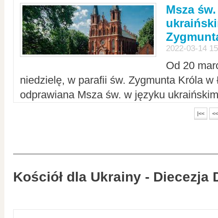
Msza św.
ukraiński
Zygmunta
2022-03-14 15
Od 20 mar
niedzielę, w parafii św. Zygmunta Króla w
odprawiana Msza św. w języku ukraiński
|<<
<<
Kościół dla Ukrainy - Diecezja