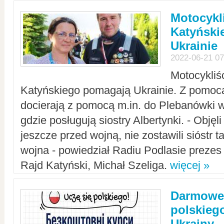
Motocykli
Katyński
Ukrainie
2022-06-21 07
Motocykliś
Katyńskiego pomagają Ukrainie. Z pomoc
docierają z pomocą m.in. do Plebanówki w
gdzie posługują siostry Albertynki. - Objęl
jeszcze przed wojną, nie zostawili sióstr 
wojna - powiedział Radiu Podlasie preze
Rajd Katyński, Michał Szeliga.
więcej »
Darmowe 
polskiego
Ukrainy