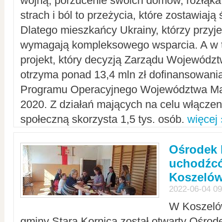
wojną, porzucenie swoich domów, rozłąka 
strach i ból to przeżycia, które zostawiają 
Dlatego mieszkańcy Ukrainy, którzy przyje
wymagają kompleksowego wsparcia. A w
projekt, który decyzją Zarządu Wojewód
otrzyma ponad 13,4 mln zł dofinansowani
Programu Operacyjnego Województwa Ma
2020. Z działań mających na celu włączeni
społeczną skorzysta 1,5 tys. osób.
więcej 
Ośrodek 
uchodźcó
Koszeló
2022-06-04 09
W Koszelów
gminy Stara Kornica został otwarty Ośro