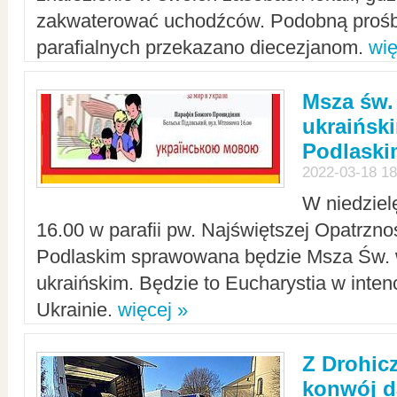
zakwaterować uchodźców. Podobną prośb
parafialnych przekazano diecezjanom.
wię
Msza św.
ukraińsk
Podlaski
2022-03-18 18
W niedziel
16.00 w parafii pw. Najświętszej Opatrzno
Podlaskim sprawowana będzie Msza Św. 
ukraińskim. Będzie to Eucharystia w intenc
Ukrainie.
więcej »
Z Drohic
konwój d