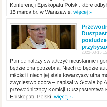
Konferencji Episkopatu Polski, które odbył
15 marca br. w Warszawie.
więcej »
Przewodn
Duszpast
posłudze
przybys
2022-03-15 15
Pomoc należy świadczyć nieustannie i gorl
będzie ona potrzebna. Niech to będzie au
miłości i niech jej stale towarzyszy ufna m
zwycięstwo dobra – napisał w Słowie bp A
przewodniczący Komisji Duszpasterstwa K
Episkopatu Polski.
więcej »