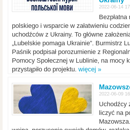
2022-06-14 17
Bezpłatna 
polskiego i wsparcie w załatwieniu codzi
uchodźców z Ukrainy. To główne założenia
„Lubelskie pomaga Ukrainie”. Burmistrz L
Paśnik podpisał porozumienie z Regiona
Pomocy Społecznej w Lublinie, na mocy k
przystąpiło do projektu.
więcej »
Mazowsze
2022-06-09 16
Uchodźcy 
liczyć na 
Mazowsza.