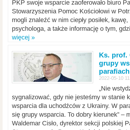
PKP swoje wsparcie zaoferowało biuro P
Stowarzyszenia Pomoc Kościołowi w Potr
mogli znaleźć w nim ciepły posiłek, kawę,
psychologa, a także informację o tym, gdzi
więcej »
Ks. prof.
grupy ws
parafiach
2022-05-10 11
„Nie wstyd
sygnalizować, gdy nie jesteśmy w stanie
wsparcia dla uchodźców z Ukrainy. W para
się grupy wsparcia. To dobry kierunek” – m
Waldemar Cisło, dyrektor sekcji polskiej 