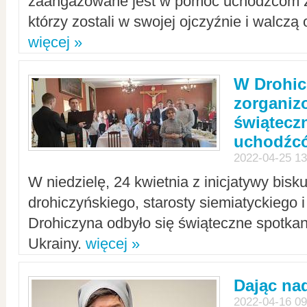
zaangażowane jest w pomoc uchodźcom z 
którzy zostali w swojej ojczyźnie i walczą 
więcej »
W Drohic
zorgani
świątecz
uchodźc
2022-04-25 13
W niedzielę, 24 kwietnia z inicjatywy bisk
drohiczyńskiego, starosty siemiatyckiego i
Drohiczyna odbyło się świąteczne spotka
Ukrainy.
więcej »
Dając nad
2022-04-16 09