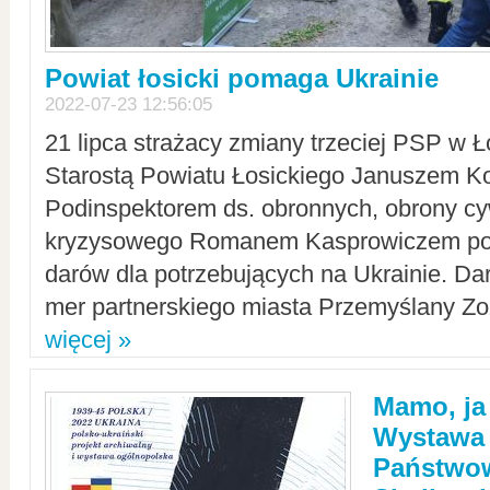
Powiat łosicki pomaga Ukrainie
2022-07-23 12:56:05
21 lipca strażacy zmiany trzeciej PSP w 
Starostą Powiatu Łosickiego Januszem Ko
Podinspektorem ds. obronnych, obrony cyw
kryzysowego Romanem Kasprowiczem po
darów dla potrzebujących na Ukrainie. Dar
mer partnerskiego miasta Przemyślany Zo
więcej »
Mamo, ja
Wystawa
Państwo