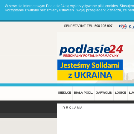
W serwisie internetowym Podlasie24 są wykorzystywane pliki cookies. Stosuje
Korzystanie z witryny bez zmiany ustawień Twojej przeglądarki oznacza, że 
SEKRETARIAT TEL:
500 105 907
SIEDLCE
BIAŁA PODL.
GARWOLIN
ŁOSICE
ŁU
R E K L A M A