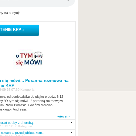
y na audycje:
TENIE KRP »
 się mówi... Poranna rozmowa na
nie KRP
-09 16:07:30 Kategoria:
nie, od poniedziałku do piątku o godz. 8:12
y "O tym się mówi..." poranną rozmowę w
kim Radiu Podlasie. Gośćmi Marcina
skiego i Andrzeja...
więcej »
erać osoby z chorobą...
13 13:12:00 Kategoria:
nowenna przed jubileuszem...