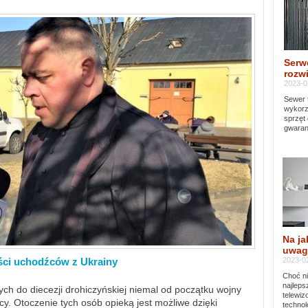
Serw
rozwi
2023-0
Sewer 
wykorz
sprzęt
gwaran
Na ja
uwag
2023-02
ści uchodźców z Ukrainy
Choć ni
najleps
ch do diecezji drohiczyńskiej niemal od początku wojny
telewi
y. Otoczenie tych osób opieką jest możliwe dzięki
technol