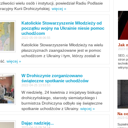
zliwości wielu osób i instytucji, powiedział Radiu Podlasie
tracyjny Kurii Drohiczyńskiej.
więcej »
Katolickie Stowarzyszenie Młodzieży od
początku wojny na Ukrainie niesie pomoc
uchodźcom
2022-05-09 08:06:55
Jak 
Katolickie Stowarzyszenie Młodzieży na wielu
2023-02
płaszczyznach zaangażowane jest w pomoc
uchodźcom z Ukrainy i tym, którzy zostali w
SEO, cz
stron p
ość.
więcej »
techni
witryny
W Drohiczynie zorganizowano
świąteczne spotkanie uchodźców
2022-04-25 13:53:53
W niedzielę, 24 kwietnia z inicjatywy biskupa
drohiczyńskiego, starosty siemiatyckiego i
burmistrza Drohiczyna odbyło się świąteczne
spotkanie uchodźców z Ukrainy.
więcej »
Na co
2023-02
Dając nadzieję...
Sypialn
2022-04-16 09:34:14