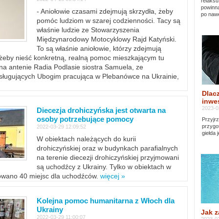
relaksu
powinna
- Aniołowie czasami zdejmują skrzydła, żeby
po nawe
pomóc ludziom w szarej codzienności. Tacy są
właśnie ludzie ze Stowarzyszenia
Międzynarodowy Motocyklowy Rajd Katyński.
To są właśnie aniołowie, którzy zdejmują
, żeby nieść konkretną, realną pomoc mieszkającym tu
a antenie Radia Podlasie siostra Samuela, ze
sługujących Ubogim pracująca w Plebanówce na Ukrainie,
Dlacz
inwes
2023-0
Diecezja drohiczyńska jest otwarta na
osoby potrzebujące pomocy
Przyjrz
przygo
2022-03-29 12:09:52
giełda 
W obiektach należących do kurii
drohiczyńskiej oraz w budynkach parafialnych
na terenie diecezji drohiczyńskiej przyjmowani
są uchodźcy z Ukrainy. Tylko w obiektach w
towano 40 miejsc dla uchodźców.
więcej »
Kolejna pomoc humanitarna z Włoch dla
Ukrainy
Jak z
2022-03-29 11:00:07