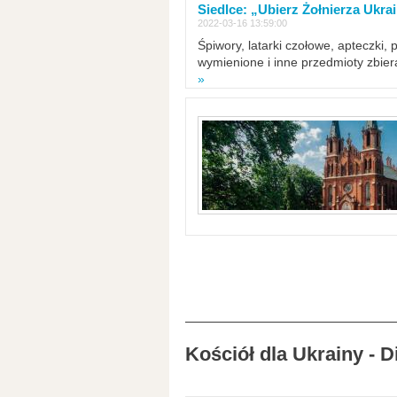
Siedlce: „Ubierz Żołnierza Ukra
2022-03-16 13:59:00
Śpiwory, latarki czołowe, apteczki, 
wymienione i inne przedmioty zbie
»
Kościół dla Ukrainy - 