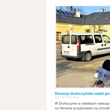
Diecezja drohiczyńska nadal go
2022-06-24 11:30:48
W Drohiczynie w obiektach należący
na Ukrainie przyjmowani są uchodźc