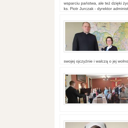
wsparciu państwa, ale też dzięki życ
ks. Piotr Jurczak - dyrektor adminis
swojej ojczyźnie i walczą o jej woln