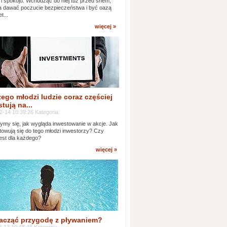
 i spokoju. Wchodząc do niej tuż przed snem,
 dawać poczucie bezpieczeństwa i być oazą
t...
więcej »
ego młodzi ludzie coraz częściej
tują na...
2-14 10:39:26 Kategoria:
ymy się, jak wygląda inwestowanie w akcje. Jak
towują się do tego młodzi inwestorzy? Czy
jest dla każdego?
więcej »
acząć przygodę z pływaniem?