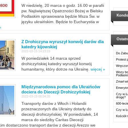
W niedzielę, 20 marca o godz. 16.00 w parafii
pw. Najświętszej Opatrzności Bożej w Bielsku
Kondo
Podlaskim sprawowana będzie Msza Św. w
języku ukraińskim. Będzie to Eucharystia w
»
Ostat
Z Drohiczyna wyruszył konwój darów dla
katedry kijowskiej
2022-03-15 14:23:19
Do Zabu
W poniedziałek 14 marca sprzed
Protest
drohiczyńskiej katedry wyruszył konwój
Wręczon
humanitarny, który dotrze na Ukrainę.
więcej »
Wozy boj
Podlask
Zmarł wi
Międzynarodowa pomoc dla Ukraińców
Emerytow
dociera do Diecezji Drohiczyńskiej
Czy w Ł
2022-03-15 08:04:35
drogę?
Transporty darów z Włoch i Holandii
600-leci
przeznaczonych dla Ukrainy dotarły do
Czy w Ł
diecezji drohiczyńskiej. W poniedziałek, 14
Kościół 
marca do siedziby Caritas Diecezji
im dostarczono transport darów z diecezji Arezzo we