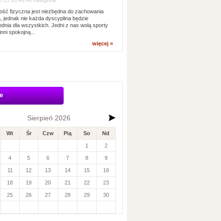
-13 10:48:46 Kategoria:
ść fizyczna jest niezbędna do zachowania
, jednak nie każda dyscyplina będzie
dnia dla wszystkich. Jedni z nas wolą sporty
inni spokojną...
więcej »
e
Sierpień 2026
Wt
Śr
Czw
Pią
So
Nd
1
2
4
5
6
7
8
9
11
12
13
14
15
16
18
19
20
21
22
23
25
26
27
28
29
30