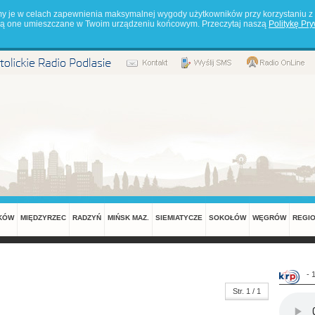
my je w celach zapewnienia maksymalnej wygody użytkowników przy korzystaniu z 
będą one umieszczane w Twoim urządzeniu końcowym. Przeczytaj naszą
Politykę Pr
KÓW
MIĘDZYRZEC
RADZYŃ
MIŃSK MAZ.
SIEMIATYCZE
SOKOŁÓW
WĘGRÓW
REGI
- 
Str. 1 / 1