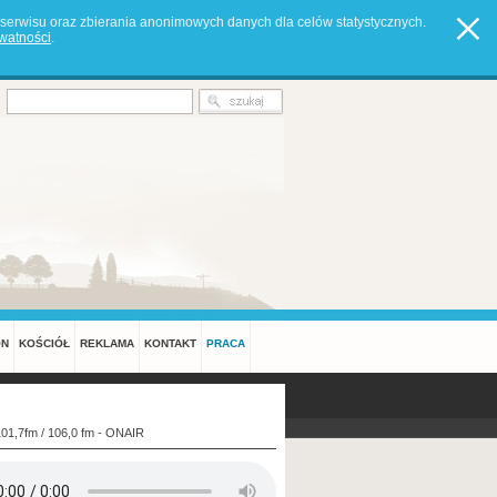
serwisu oraz zbierania anonimowych danych dla celów statystycznych.
ywatności
.
ON
KOŚCIÓŁ
REKLAMA
KONTAKT
PRACA
101,7fm / 106,0 fm - ONAIR