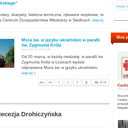
2022-12-
ińskiego”
Festyn z
2022-11-
polary, skarpety, bielizna termiczna, rękawice wojskowe, te
ra Centrum Duszpasterstwa Młodzieży w Siedlcach.
więcej
Blok 
Msza św. w języku ukraińskim w parafii
św. Zygmunta Króla
2022-03-14 15:55:26
Od 20 marca, w każdą niedzielę, w parafii św.
Zygmunta Króla w Łosicach będzie
odprawiana Msza św. w języku ukraińskim.
więcej »
|<<
<<
1
2
3
4
Str. 4 / 4
Carit
2023-02
Rozumie
Caritas
prowadz
Niepełn
Diecezja Drohiczyńska