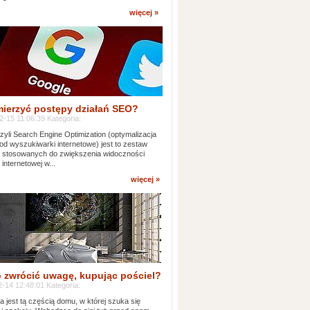
więcej »
mierzyć postępy działań SEO?
-15 11:06:39 Kategoria:
yli Search Engine Optimization (optymalizacja
od wyszukiwarki internetowe) jest to zestaw
k stosowanych do zwiększenia widoczności
 internetowej w...
więcej »
 zwrócić uwagę, kupując pościel?
-14 12:48:01 Kategoria:
ia jest tą częścią domu, w której szuka się