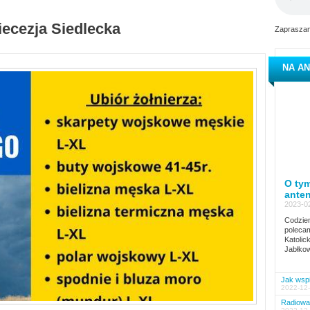
iecezja Siedlecka
Zapraszam
NA AN
O tym
ante
2023-02
Codzien
polecam
Katolic
Jabłkow
Jak wspi
2022-12-
Radiowa 