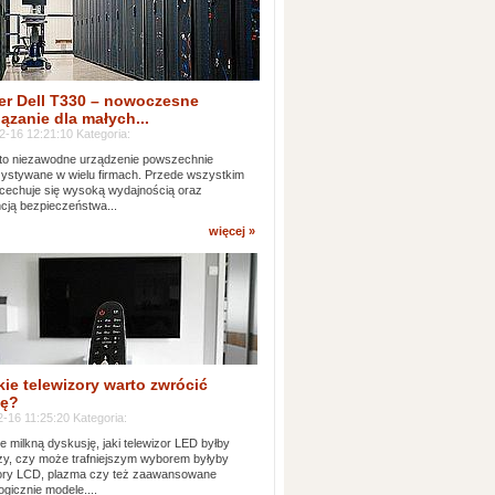
er Dell T330 – nowoczesne
ązanie dla małych...
2-16 12:21:10 Kategoria:
to niezawodne urządzenie powszechnie
ystywane w wielu firmach. Przede wszystkim
 cechuje się wysoką wydajnością oraz
cją bezpieczeństwa...
więcej »
kie telewizory warto zwrócić
ę?
-16 11:25:20 Kategoria:
e milkną dyskusję, jaki telewizor LED byłby
zy, czy może trafniejszym wyborem byłyby
zory LCD, plazma czy też zaawansowane
ogicznie modele....