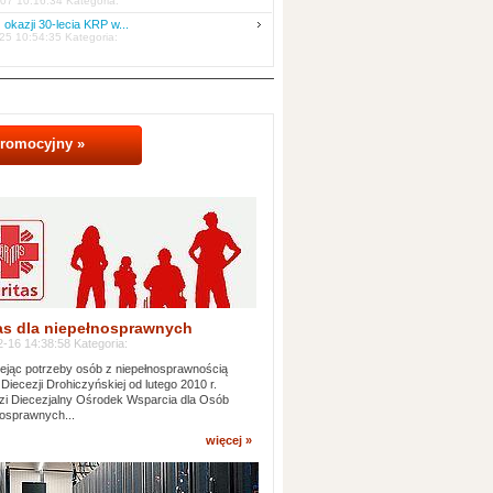
07 10:16:34 Kategoria:
 okazji 30-lecia KRP w...
25 10:54:35 Kategoria:
promocyjny »
as dla niepełnosprawnych
-16 14:38:58 Kategoria:
jąc potrzeby osób z niepełnosprawnością
 Diecezji Drohiczyńskiej od lutego 2010 r.
i Diecezjalny Ośrodek Wsparcia dla Osób
osprawnych...
więcej »