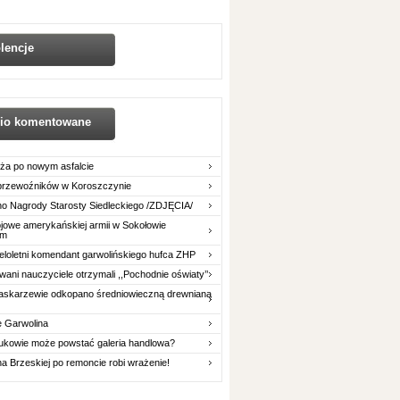
lencje
nio komentowane
ża po nowym asfalcie
 przewoźników w Koroszczynie
o Nagrody Starosty Siedleckiego /ZDJĘCIA/
owe amerykańskiej armii w Sokołowie
im
eloletni komendant garwolińskiego hufca ZHP
ani nauczyciele otrzymali ,,Pochodnie oświaty’’
askarzewie odkopano średniowieczną drewnianą
e Garwolina
ukowie może powstać galeria handlowa?
na Brzeskiej po remoncie robi wrażenie!