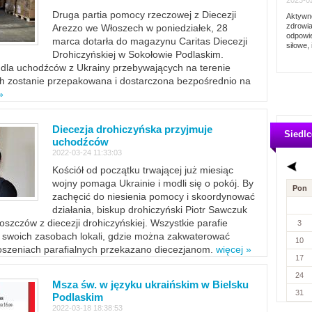
2023-02
Druga partia pomocy rzeczowej z Diecezji
Aktywno
zdrowia
Arezzo we Włoszech w poniedziałek, 28
odpowie
marca dotarła do magazynu Caritas Diecezji
siłowe, 
Drohiczyńskiej w Sokołowie Podlaskim.
dla uchodźców z Ukrainy przebywających na terenie
ich zostanie przepakowana i dostarczona bezpośrednio na
»
Diecezja drohiczyńska przyjmuje
Siedlc
uchodźców
2022-03-24 11:33:03
Kościół od początku trwającej już miesiąc
wojny pomaga Ukrainie i modli się o pokój. By
Pon
zachęcić do niesienia pomocy i skoordynować
działania, biskup drohiczyński Piotr Sawczuk
szczów z diecezji drohiczyńskiej. Wszystkie parafie
3
w swoich zasobach lokali, gdzie można zakwaterować
10
szeniach parafialnych przekazano diecezjanom.
więcej »
17
24
Msza św. w języku ukraińskim w Bielsku
31
Podlaskim
2022-03-18 18:38:53