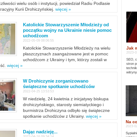
zliwości wielu osób i instytucji, powiedział Radiu Podlasie
tracyjny Kurii Drohiczyńskiej.
więcej »
Katolickie Stowarzyszenie Młodzieży od
początku wojny na Ukrainie niesie pomoc
uchodźcom
2022-05-09 08:06:55
Jak 
Katolickie Stowarzyszenie Młodzieży na wielu
2023-02
płaszczyznach zaangażowane jest w pomoc
uchodźcom z Ukrainy i tym, którzy zostali w
SEO, cz
stron p
ość.
więcej »
techni
witryny
W Drohiczynie zorganizowano
świąteczne spotkanie uchodźców
2022-04-25 13:53:53
W niedzielę, 24 kwietnia z inicjatywy biskupa
drohiczyńskiego, starosty siemiatyckiego i
burmistrza Drohiczyna odbyło się świąteczne
spotkanie uchodźców z Ukrainy.
więcej »
Na co
2023-02
Dając nadzieję...
Sypialn
2022-04-16 09:34:14