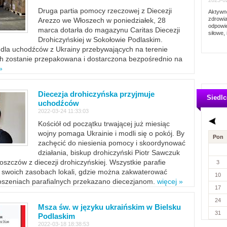
2023-02
Druga partia pomocy rzeczowej z Diecezji
Aktywno
zdrowia
Arezzo we Włoszech w poniedziałek, 28
odpowie
marca dotarła do magazynu Caritas Diecezji
siłowe, 
Drohiczyńskiej w Sokołowie Podlaskim.
dla uchodźców z Ukrainy przebywających na terenie
ich zostanie przepakowana i dostarczona bezpośrednio na
»
Diecezja drohiczyńska przyjmuje
Siedlc
uchodźców
2022-03-24 11:33:03
Kościół od początku trwającej już miesiąc
wojny pomaga Ukrainie i modli się o pokój. By
Pon
zachęcić do niesienia pomocy i skoordynować
działania, biskup drohiczyński Piotr Sawczuk
szczów z diecezji drohiczyńskiej. Wszystkie parafie
3
w swoich zasobach lokali, gdzie można zakwaterować
10
szeniach parafialnych przekazano diecezjanom.
więcej »
17
24
Msza św. w języku ukraińskim w Bielsku
31
Podlaskim
2022-03-18 18:38:53