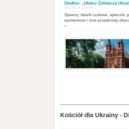
Siedlce: „Ubierz Żołnierza Ukra
2022-03-16 13:59:00
Śpiwory, latarki czołowe, apteczki, 
wymienione i inne przedmioty zbie
»
Kościół dla Ukrainy - 