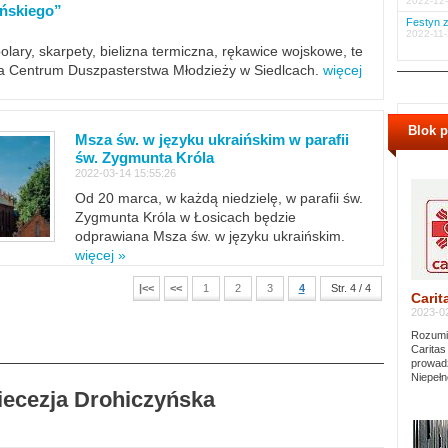
2022-12-
ińskiego”
Festyn z
2022-11-
polary, skarpety, bielizna termiczna, rękawice wojskowe, te
ra Centrum Duszpasterstwa Młodzieży w Siedlcach.
więcej
Blok 
Msza św. w języku ukraińskim w parafii
św. Zygmunta Króla
2022-03-14 15:55:26
Od 20 marca, w każdą niedzielę, w parafii św.
Zygmunta Króla w Łosicach będzie
odprawiana Msza św. w języku ukraińskim.
więcej »
|<<
<<
1
2
3
4
Str. 4 / 4
Carit
2023-02
Rozumie
Caritas
prowadz
Niepełn
Diecezja Drohiczyńska