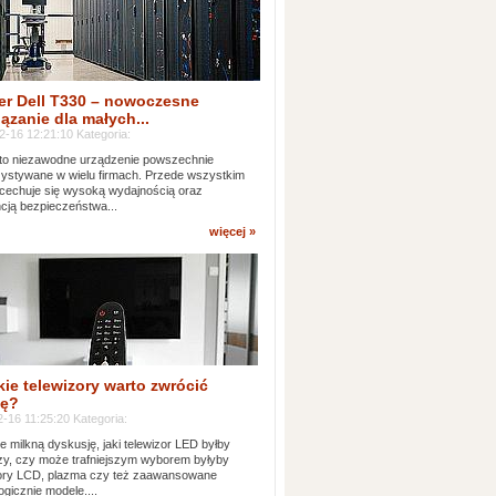
er Dell T330 – nowoczesne
ązanie dla małych...
2-16 12:21:10 Kategoria:
to niezawodne urządzenie powszechnie
ystywane w wielu firmach. Przede wszystkim
 cechuje się wysoką wydajnością oraz
cją bezpieczeństwa...
więcej »
kie telewizory warto zwrócić
ę?
-16 11:25:20 Kategoria:
e milkną dyskusję, jaki telewizor LED byłby
zy, czy może trafniejszym wyborem byłyby
zory LCD, plazma czy też zaawansowane
ogicznie modele....