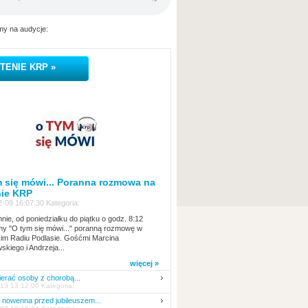
y na audycje:
TENIE KRP »
 się mówi... Poranna rozmowa na
nie KRP
-09 16:07:30 Kategoria:
nie, od poniedziałku do piątku o godz. 8:12
y "O tym się mówi..." poranną rozmowę w
kim Radiu Podlasie. Gośćmi Marcina
skiego i Andrzeja...
więcej »
erać osoby z chorobą...
13 13:12:00 Kategoria:
nowenna przed jubileuszem...