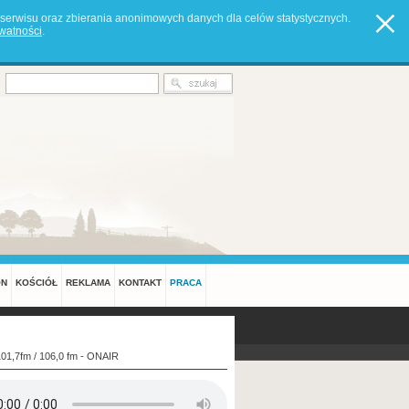
serwisu oraz zbierania anonimowych danych dla celów statystycznych.
ywatności
.
ON
KOŚCIÓŁ
REKLAMA
KONTAKT
PRACA
101,7fm / 106,0 fm - ONAIR