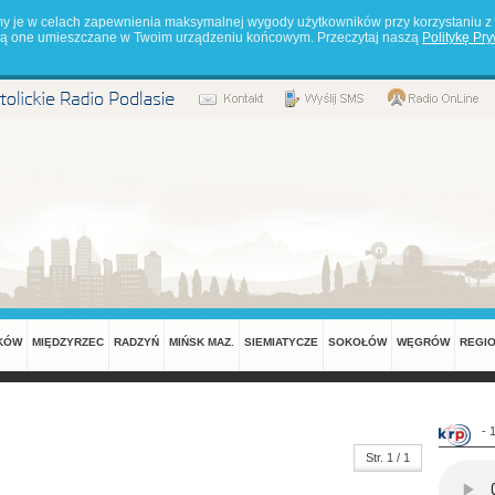
my je w celach zapewnienia maksymalnej wygody użytkowników przy korzystaniu z 
będą one umieszczane w Twoim urządzeniu końcowym. Przeczytaj naszą
Politykę Pr
KÓW
MIĘDZYRZEC
RADZYŃ
MIŃSK MAZ.
SIEMIATYCZE
SOKOŁÓW
WĘGRÓW
REGI
- 
Str. 1 / 1