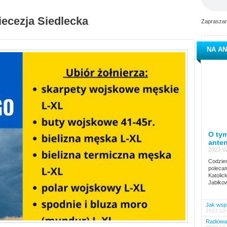
iecezja Siedlecka
Zapraszam
NA AN
O tym
ante
2023-02
Codzien
polecam
Katolic
Jabłkow
Jak wspi
2022-12-
Radiowa 