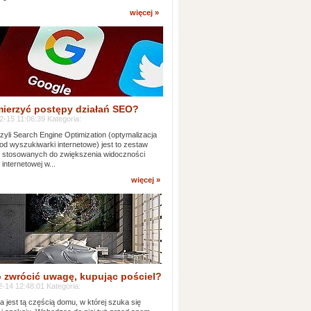
więcej »
mierzyć postępy działań SEO?
-15 11:06:39 Kategoria:
yli Search Engine Optimization (optymalizacja
od wyszukiwarki internetowe) jest to zestaw
k stosowanych do zwiększenia widoczności
 internetowej w...
więcej »
 zwrócić uwagę, kupując pościel?
-14 12:48:01 Kategoria:
ia jest tą częścią domu, w której szuka się