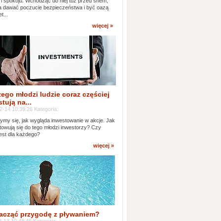
 i spokoju. Wchodząc do niej tuż przed snem,
 dawać poczucie bezpieczeństwa i być oazą
t...
więcej »
ego młodzi ludzie coraz częściej
tują na...
2-14 10:39:26 Kategoria:
ymy się, jak wygląda inwestowanie w akcje. Jak
towują się do tego młodzi inwestorzy? Czy
jest dla każdego?
więcej »
acząć przygodę z pływaniem?