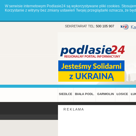
W serwisie internetowym Podlasie24 są wykorzystywane pliki cookies. Stosuje
Korzystanie z witryny bez zmiany ustawień Twojej przeglądarki oznacza, że 
SEKRETARIAT TEL:
500 105 907
SIEDLCE
BIAŁA PODL.
GARWOLIN
ŁOSICE
ŁU
R E K L A M A