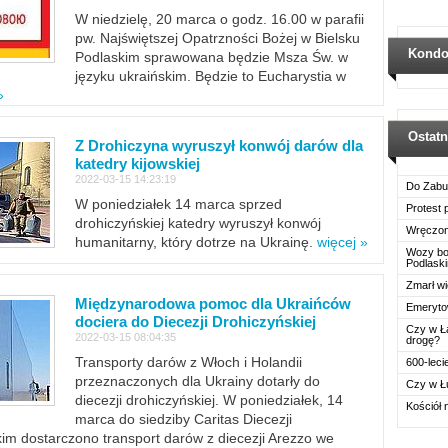
W niedzielę, 20 marca o godz. 16.00 w parafii
pw. Najświętszej Opatrzności Bożej w Bielsku
Kondo
Podlaskim sprawowana będzie Msza Św. w
języku ukraińskim. Będzie to Eucharystia w
»
Ostat
Z Drohiczyna wyruszył konwój darów dla
katedry kijowskiej
2022-03-15 14:23:19
Do Zabu
W poniedziałek 14 marca sprzed
Protest
drohiczyńskiej katedry wyruszył konwój
Wręczon
humanitarny, który dotrze na Ukrainę.
więcej »
Wozy boj
Podlask
Zmarł wi
Międzynarodowa pomoc dla Ukraińców
Emerytow
dociera do Diecezji Drohiczyńskiej
Czy w Ł
2022-03-15 08:04:35
drogę?
Transporty darów z Włoch i Holandii
600-leci
przeznaczonych dla Ukrainy dotarły do
Czy w Ł
diecezji drohiczyńskiej. W poniedziałek, 14
Kościół 
marca do siedziby Caritas Diecezji
im dostarczono transport darów z diecezji Arezzo we