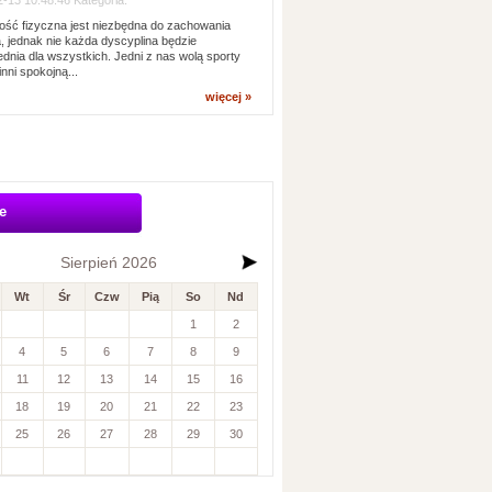
-13 10:48:46 Kategoria:
ść fizyczna jest niezbędna do zachowania
, jednak nie każda dyscyplina będzie
dnia dla wszystkich. Jedni z nas wolą sporty
inni spokojną...
więcej »
e
Sierpień 2026
Wt
Śr
Czw
Pią
So
Nd
1
2
4
5
6
7
8
9
11
12
13
14
15
16
18
19
20
21
22
23
25
26
27
28
29
30