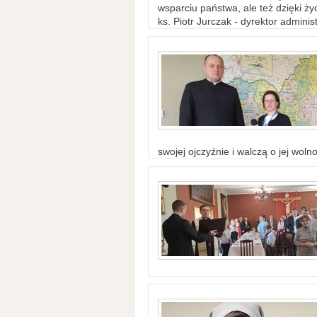
wsparciu państwa, ale też dzięki życ
ks. Piotr Jurczak - dyrektor adminis
swojej ojczyźnie i walczą o jej woln