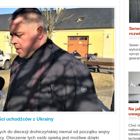
Serw
rozwi
2023-0
Sewer 
wykorz
sprzęt
gwaran
Na ja
uwag
2023-02
ści uchodźców z Ukrainy
Choć ni
najleps
ch do diecezji drohiczyńskiej niemal od początku wojny
telewi
y. Otoczenie tych osób opieką jest możliwe dzięki
technol