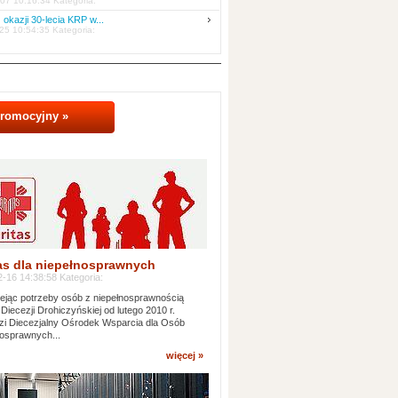
07 10:16:34 Kategoria:
 okazji 30-lecia KRP w...
25 10:54:35 Kategoria:
promocyjny »
as dla niepełnosprawnych
-16 14:38:58 Kategoria:
jąc potrzeby osób z niepełnosprawnością
 Diecezji Drohiczyńskiej od lutego 2010 r.
i Diecezjalny Ośrodek Wsparcia dla Osób
osprawnych...
więcej »