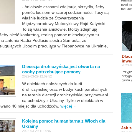
relaksu
powinna
- Aniołowie czasami zdejmują skrzydła, żeby
po nawe
pomóc ludziom w szarej codzienności. Tacy są
właśnie ludzie ze Stowarzyszenia
Międzynarodowy Motocyklowy Rajd Katyński.
To są właśnie aniołowie, którzy zdejmują
, żeby nieść konkretną, realną pomoc mieszkającym tu
a antenie Radia Podlasie siostra Samuela, ze
sługujących Ubogim pracująca w Plebanówce na Ukrainie,
Dlacz
inwes
2023-0
Diecezja drohiczyńska jest otwarta na
osoby potrzebujące pomocy
Przyjrz
przygo
2022-03-29 12:09:52
giełda 
W obiektach należących do kurii
drohiczyńskiej oraz w budynkach parafialnych
na terenie diecezji drohiczyńskiej przyjmowani
są uchodźcy z Ukrainy. Tylko w obiektach w
towano 40 miejsc dla uchodźców.
więcej »
Kolejna pomoc humanitarna z Włoch dla
Ukrainy
Jak z
2022-03-29 11:00:07