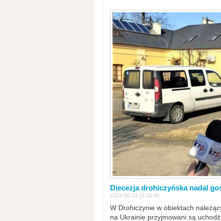
Diecezja drohiczyńska nadal go
2022-06-24 11:30:48
W Drohiczynie w obiektach należący
na Ukrainie przyjmowani są uchodźc