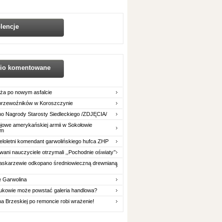
lencje
nio komentowane
ża po nowym asfalcie
 przewoźników w Koroszczynie
o Nagrody Starosty Siedleckiego /ZDJĘCIA/
owe amerykańskiej armii w Sokołowie
im
eloletni komendant garwolińskiego hufca ZHP
ani nauczyciele otrzymali ,,Pochodnie oświaty’’
askarzewie odkopano średniowieczną drewnianą
e Garwolina
ukowie może powstać galeria handlowa?
na Brzeskiej po remoncie robi wrażenie!