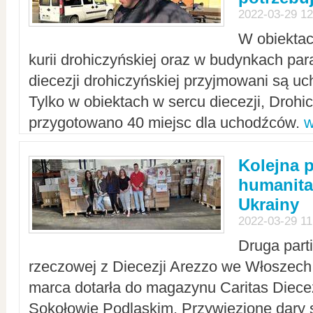
2022-03-29 12
W obiektac
kurii drohiczyńskiej oraz w budynkach para
diecezji drohiczyńskiej przyjmowani są uc
Tylko w obiektach w sercu diecezji, Drohi
przygotowano 40 miejsc dla uchodźców.
w
Kolejna 
humanita
Ukrainy
2022-03-29 11
Druga part
rzeczowej z Diecezji Arezzo we Włoszech 
marca dotarła do magazynu Caritas Diecez
Sokołowie Podlaskim. Przywiezione dary 