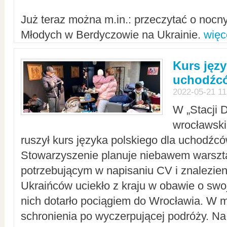
Już teraz można m.in.: przeczytać o noc
Młodych w Berdyczowie na Ukrainie.
więc
Kurs języ
uchodźcó
2022-05-21 11
W „Stacji D
wrocławsk
ruszył kurs języka polskiego dla uchodźcó
Stowarzyszenie planuje niebawem warszt
potrzebującym w napisaniu CV i znalezieni
Ukraińców uciekło z kraju w obawie o swoj
nich dotarło pociągiem do Wrocławia. W m
schronienia po wyczerpującej podróży. 