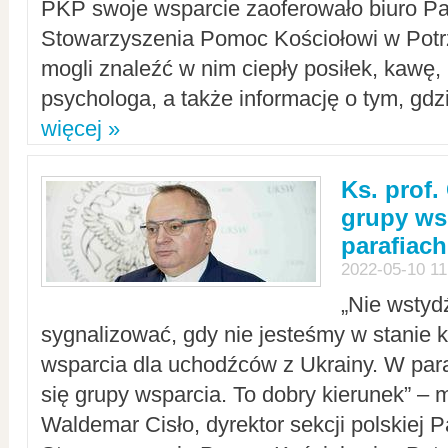
PKP swoje wsparcie zaoferowało biuro P
Stowarzyszenia Pomoc Kościołowi w Potr
mogli znaleźć w nim ciepły posiłek, kawę,
psychologa, a także informację o tym, gdzi
więcej »
Ks. prof.
grupy ws
parafiach
2022-05-10 11
„Nie wstyd
sygnalizować, gdy nie jesteśmy w stanie
wsparcia dla uchodźców z Ukrainy. W para
się grupy wsparcia. To dobry kierunek” – m
Waldemar Cisło, dyrektor sekcji polskiej 