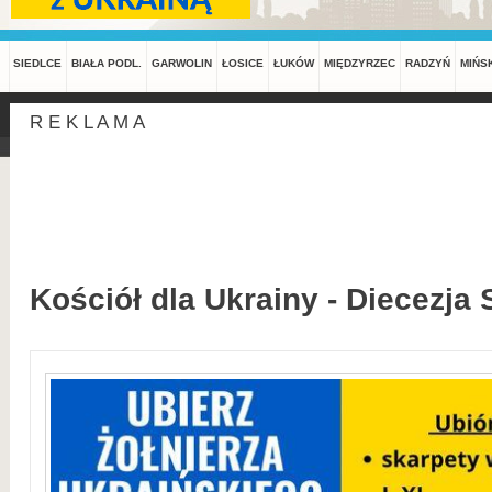
SIEDLCE
BIAŁA PODL.
GARWOLIN
ŁOSICE
ŁUKÓW
MIĘDZYRZEC
RADZYŃ
MIŃS
R E K L A M A
Kościół dla Ukrainy - Diecezja 