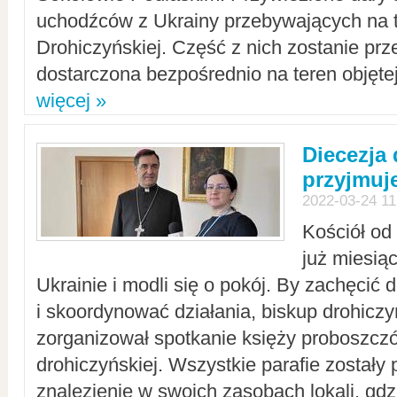
uchodźców z Ukrainy przebywających na t
Drohiczyńskiej. Część z nich zostanie pr
dostarczona bezpośrednio na teren objęte
więcej »
Diecezja
przyjmuj
2022-03-24 11
Kościół od
już miesią
Ukrainie i modli się o pokój. By zachęcić
i skoordynować działania, biskup drohicz
zorganizował spotkanie księży proboszczó
drohiczyńskiej. Wszystkie parafie zostały
znalezienie w swoich zasobach lokali, gd