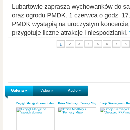
Lubartowie zaprasza wychowanków do sal
oraz ogrodu PMDK. 1 czerwca o godz. 17.0
PMDK wystąpią na uroczystym koncercie
przygotuje liczne atrakcje i niespodzianki.
1
2
3
4
5
6
7
8
Galeria »
Video »
Audio »
Przyjęli Maryję do swoich domów
Dzień Modlitwy i Pomocy Misjom
Stacja Siemiatycze... D