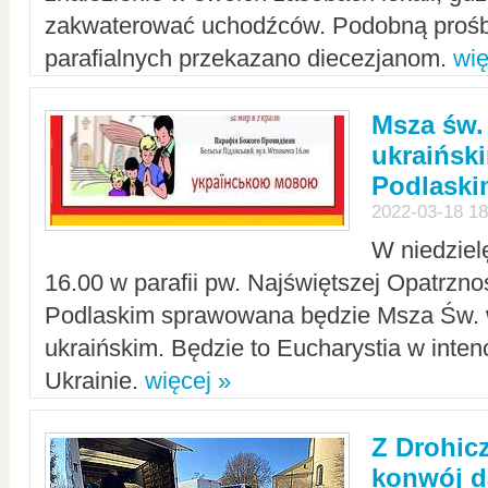
zakwaterować uchodźców. Podobną prośb
parafialnych przekazano diecezjanom.
wię
Msza św.
ukraińsk
Podlaski
2022-03-18 18
W niedziel
16.00 w parafii pw. Najświętszej Opatrzno
Podlaskim sprawowana będzie Msza Św. 
ukraińskim. Będzie to Eucharystia w intenc
Ukrainie.
więcej »
Z Drohic
konwój d