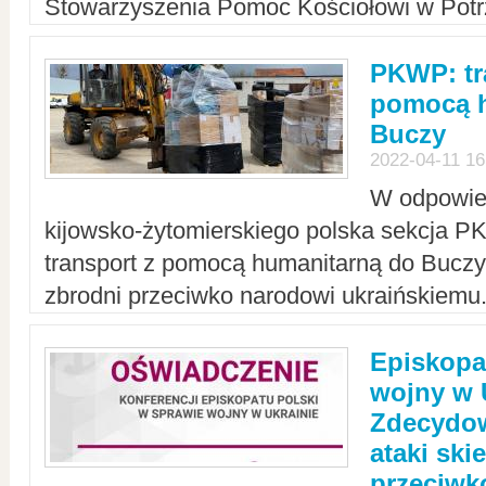
Stowarzyszenia Pomoc Kościołowi w Potr
PKWP: tr
pomocą h
Buczy
2022-04-11 16
W odpowied
kijowsko-żytomierskiego polska sekcja 
transport z pomocą humanitarną do Buczy,
zbrodni przeciwko narodowi ukraińskiemu
Episkopa
wojny w 
Zdecydow
ataki sk
przeciwk