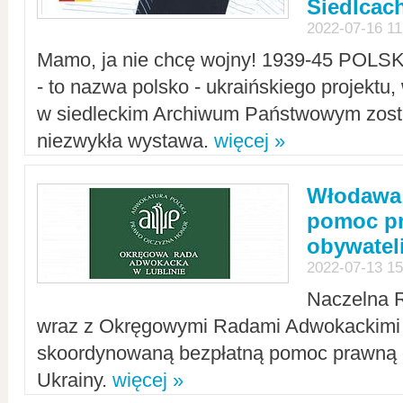
Siedlcac
2022-07-16 11
Mamo, ja nie chcę wojny! 1939-45 POLS
- to nazwa polsko - ukraińskiego projektu
w siedleckim Archiwum Państwowym zosta
niezwykła wystawa.
więcej »
Włodawa:
pomoc pr
obywatel
2022-07-13 15
Naczelna 
wraz z Okręgowymi Radami Adwokackimi 
skoordynowaną bezpłatną pomoc prawną d
Ukrainy.
więcej »