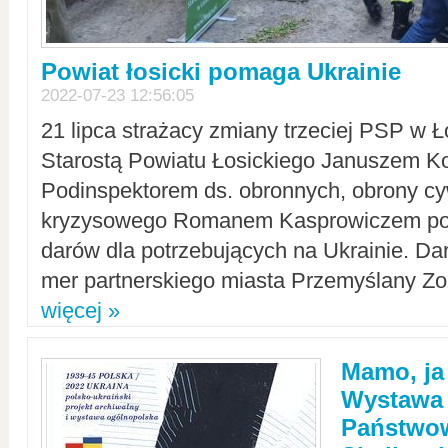
Powiat łosicki pomaga Ukrainie
2022-07-23 12:56:05
21 lipca strażacy zmiany trzeciej PSP w 
Starostą Powiatu Łosickiego Januszem Ko
Podinspektorem ds. obronnych, obrony cyw
kryzysowego Romanem Kasprowiczem po
darów dla potrzebujących na Ukrainie. Dar
mer partnerskiego miasta Przemyślany Zo
więcej »
Mamo, ja
Wystawa
Państwo