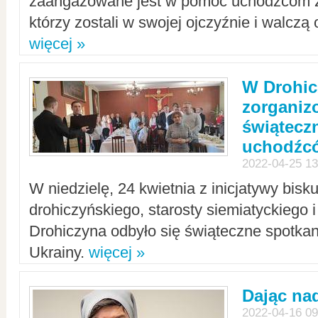
zaangażowane jest w pomoc uchodźcom z 
którzy zostali w swojej ojczyźnie i walczą 
więcej »
W Drohic
zorgani
świątecz
uchodźc
2022-04-25 13
W niedzielę, 24 kwietnia z inicjatywy bisk
drohiczyńskiego, starosty siemiatyckiego i
Drohiczyna odbyło się świąteczne spotka
Ukrainy.
więcej »
Dając nad
2022-04-16 09