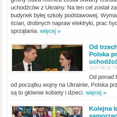
uchodźców z Ukrainy. Na ten cel został 
budynek byłej szkoły podstawowej. Wyma
ścian, drobnych napraw elektryki, prac hy
sprzątania.
więcej »
Od trzec
Polska p
uchodźcó
2022-06-02 13
Od ponad tr
od początku wojny na Ukrainie, Polska p
są to głównie kobiety i dzieci.
więcej »
Kolejna k
samorząd