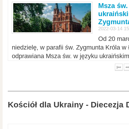
Msza św.
ukraiński
Zygmunta
2022-03-14 15
Od 20 mar
niedzielę, w parafii św. Zygmunta Króla w
odprawiana Msza św. w języku ukraiński
|<<
<<
Kościół dla Ukrainy - Diecezja