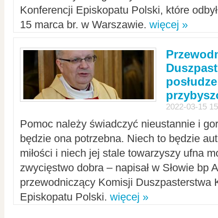
Konferencji Episkopatu Polski, które odbył
15 marca br. w Warszawie.
więcej »
Przewodn
Duszpast
posłudze
przybys
2022-03-15 15
Pomoc należy świadczyć nieustannie i gorl
będzie ona potrzebna. Niech to będzie au
miłości i niech jej stale towarzyszy ufna m
zwycięstwo dobra – napisał w Słowie bp A
przewodniczący Komisji Duszpasterstwa K
Episkopatu Polski.
więcej »