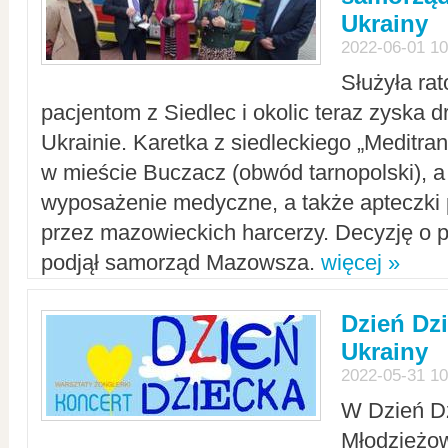
Ukrainy
2022-06-01 10
Służyła ra
pacjentom z Siedlec i okolic teraz zyska d
Ukrainie. Karetka z siedleckiego „Meditrans
w mieście Buczacz (obwód tarnopolski), a
wyposażenie medyczne, a także apteczki
przez mazowieckich harcerzy. Decyzję o 
podjął samorząd Mazowsza.
więcej »
Dzień Dz
Ukrainy
2022-05-31 10
W Dzień D
Młodzieżo