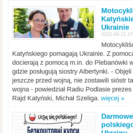
Motocykli
Katyński
Ukrainie
2022-06-21 07
Motocykliś
Katyńskiego pomagają Ukrainie. Z pomoc
docierają z pomocą m.in. do Plebanówki w
gdzie posługują siostry Albertynki. - Objęl
jeszcze przed wojną, nie zostawili sióstr 
wojna - powiedział Radiu Podlasie preze
Rajd Katyński, Michał Szeliga.
więcej »
Darmowe 
polskiego
Ukrainy