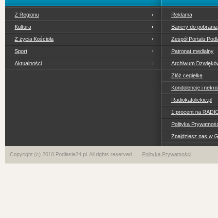
Z Regionu
Reklama
Kultura
Banery do pobrania
Z życia Kościoła
Zespół Portalu Podl
Sport
Patronat medialny
Aktualności
Archiwum Dzwiękó
Złóż cegiełkę
Kondolencje i nekro
Radiokatolickie.pl
1 procent na RADI
Polityka Prywatno
Znajdziesz nas w 
Copyright (c) 2010 Podlasie24.pl. All rights reserved
Polityka Prywatności