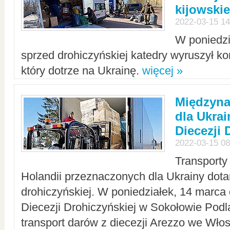
kijowskie
2022-03-15 14
W poniedzi
sprzed drohiczyńskiej katedry wyruszył k
który dotrze na Ukrainę.
więcej »
Międzyn
dla Ukra
Diecezji 
2022-03-15 08
Transporty
Holandii przeznaczonych dla Ukrainy dotar
drohiczyńskiej. W poniedziałek, 14 marca 
Diecezji Drohiczyńskiej w Sokołowie Pod
transport darów z diecezji Arezzo we Wło