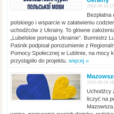
2022-06-14 17
Bezpłatna 
polskiego i wsparcie w załatwieniu codzi
uchodźców z Ukrainy. To główne założenia
„Lubelskie pomaga Ukrainie”. Burmistrz L
Paśnik podpisał porozumienie z Regiona
Pomocy Społecznej w Lublinie, na mocy k
przystąpiło do projektu.
więcej »
Mazowsze
2022-06-09 16
Uchodźcy 
liczyć na 
Mazowsza.