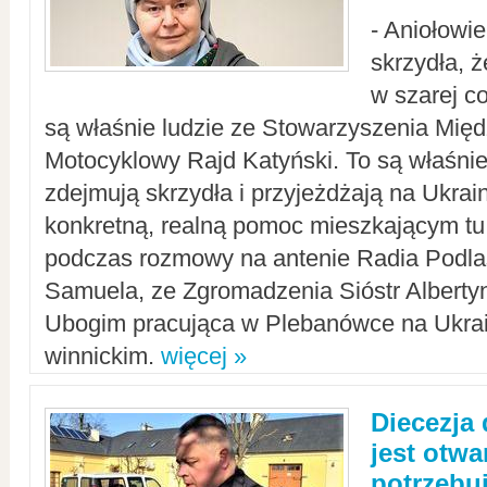
- Aniołowi
skrzydła, 
w szarej c
są właśnie ludzie ze Stowarzyszenia Mi
Motocyklowy Rajd Katyński. To są właśnie 
zdejmują skrzydła i przyjeżdżają na Ukrai
konkretną, realną pomoc mieszkającym tu
podczas rozmowy na antenie Radia Podlas
Samuela, ze Zgromadzenia Sióstr Alberty
Ubogim pracująca w Plebanówce na Ukrai
winnickim.
więcej »
Diecezja
jest otwa
potrzebu