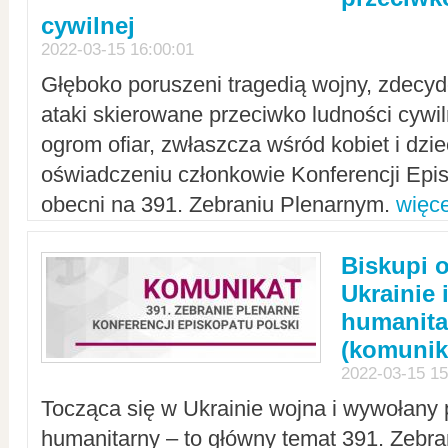
cywilnej
2022-03-15 16:00:01
Głęboko poruszeni tragedią wojny, zdecy
ataki skierowane przeciwko ludności cywi
ogrom ofiar, zwłaszcza wśród kobiet i dzie
oświadczeniu członkowie Konferencji Epis
obecni na 391. Zebraniu Plenarnym.
więce
Biskupi 
Ukrainie 
humanit
(komunik
2022-03-15 15
Tocząca się w Ukrainie wojna i wywołany 
humanitarny – to główny temat 391. Zebr