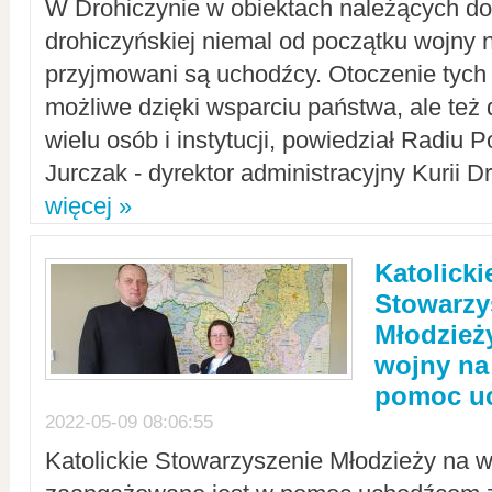
W Drohiczynie w obiektach należących do 
drohiczyńskiej niemal od początku wojny 
przyjmowani są uchodźcy. Otoczenie tych 
możliwe dzięki wsparciu państwa, ale też 
wielu osób i instytucji, powiedział Radiu P
Jurczak - dyrektor administracyjny Kurii D
więcej »
Katolicki
Stowarzy
Młodzież
wojny na 
pomoc u
2022-05-09 08:06:55
Katolickie Stowarzyszenie Młodzieży na w