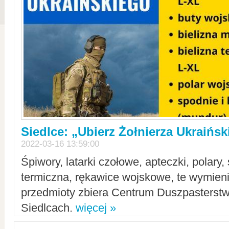
Siedlce: „Ubierz Żołnierza Ukraińs
2022-03-16 13:59:00
Śpiwory, latarki czołowe, apteczki, polary, 
termiczna, rękawice wojskowe, te wymieni
przedmioty zbiera Centrum Duszpasterst
Siedlcach.
więcej »