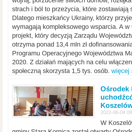
wojną, porzucenie swoich domów, rozłąka 
strach i ból to przeżycia, które zostawiają 
Dlatego mieszkańcy Ukrainy, którzy przyje
wymagają kompleksowego wsparcia. A w
projekt, który decyzją Zarządu Wojewód
otrzyma ponad 13,4 mln zł dofinansowani
Programu Operacyjnego Województwa Ma
2020. Z działań mających na celu włączeni
społeczną skorzysta 1,5 tys. osób.
więcej 
Ośrodek 
uchodźcó
Koszeló
2022-06-04 09
W Koszelów
gminy Stara Kornica został otwarty Ośro