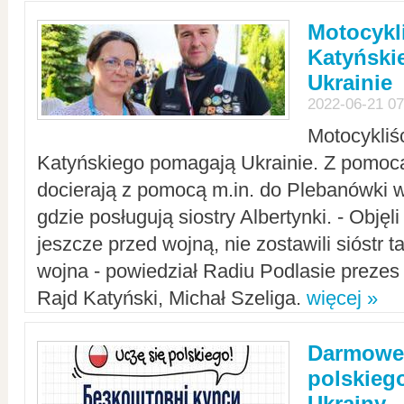
Motocykli
Katyński
Ukrainie
2022-06-21 07
Motocykliś
Katyńskiego pomagają Ukrainie. Z pomoc
docierają z pomocą m.in. do Plebanówki w
gdzie posługują siostry Albertynki. - Objęl
jeszcze przed wojną, nie zostawili sióstr 
wojna - powiedział Radiu Podlasie preze
Rajd Katyński, Michał Szeliga.
więcej »
Darmowe 
polskiego
Ukrainy