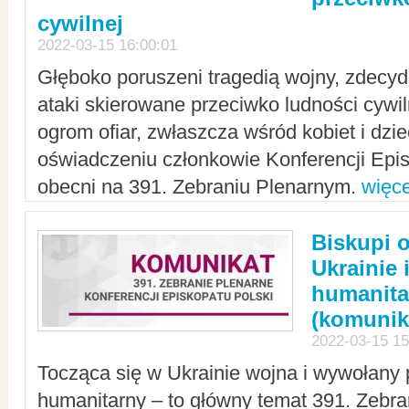
cywilnej
2022-03-15 16:00:01
Głęboko poruszeni tragedią wojny, zdecy
ataki skierowane przeciwko ludności cywi
ogrom ofiar, zwłaszcza wśród kobiet i dzie
oświadczeniu członkowie Konferencji Epis
obecni na 391. Zebraniu Plenarnym.
więce
Biskupi 
Ukrainie 
humanit
(komunik
2022-03-15 15
Tocząca się w Ukrainie wojna i wywołany 
humanitarny – to główny temat 391. Zebr