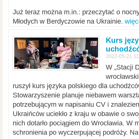
Już teraz można m.in.: przeczytać o noc
Młodych w Berdyczowie na Ukrainie.
więc
Kurs języ
uchodźcó
2022-05-21 11
W „Stacji D
wrocławsk
ruszył kurs języka polskiego dla uchodźcó
Stowarzyszenie planuje niebawem warszt
potrzebującym w napisaniu CV i znalezieni
Ukraińców uciekło z kraju w obawie o swoj
nich dotarło pociągiem do Wrocławia. W m
schronienia po wyczerpującej podróży. 