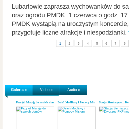
Lubartowie zaprasza wychowanków do sal
oraz ogrodu PMDK. 1 czerwca o godz. 17.0
PMDK wystąpią na uroczystym koncercie
przygotuje liczne atrakcje i niespodzianki.
1
2
3
4
5
6
7
8
Galeria »
Video »
Audio »
Przyjęli Maryję do swoich domów
Dzień Modlitwy i Pomocy Misjom
Stacja Siemiatycze... D