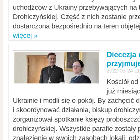
uchodźców z Ukrainy przebywających na t
Drohiczyńskiej. Część z nich zostanie pr
dostarczona bezpośrednio na teren objęte
więcej »
Diecezja
przyjmuj
2022-03-24 11
Kościół od
już miesią
Ukrainie i modli się o pokój. By zachęcić
i skoordynować działania, biskup drohicz
zorganizował spotkanie księży proboszczó
drohiczyńskiej. Wszystkie parafie zostały
znalezienie w swoich zasobach lokali, gd