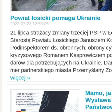
Powiat łosicki pomaga Ukrainie
2022-07-23 12:56:05
21 lipca strażacy zmiany trzeciej PSP w 
Starostą Powiatu Łosickiego Januszem Ko
Podinspektorem ds. obronnych, obrony cyw
kryzysowego Romanem Kasprowiczem po
darów dla potrzebujących na Ukrainie. Dar
mer partnerskiego miasta Przemyślany Zo
więcej »
Mamo, ja
Wystawa
Państwo