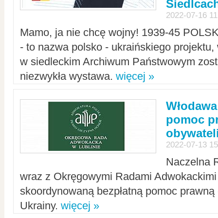
Siedlcac
2022-07-16 11
Mamo, ja nie chcę wojny! 1939-45 POLS
- to nazwa polsko - ukraińskiego projektu
w siedleckim Archiwum Państwowym zosta
niezwykła wystawa.
więcej »
Włodawa:
pomoc pr
obywatel
2022-07-13 15
Naczelna 
wraz z Okręgowymi Radami Adwokackimi 
skoordynowaną bezpłatną pomoc prawną d
Ukrainy.
więcej »