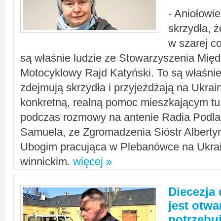
- Aniołowi
skrzydła, 
w szarej c
są właśnie ludzie ze Stowarzyszenia Mi
Motocyklowy Rajd Katyński. To są właśnie 
zdejmują skrzydła i przyjeżdżają na Ukrai
konkretną, realną pomoc mieszkającym tu
podczas rozmowy na antenie Radia Podlas
Samuela, ze Zgromadzenia Sióstr Alberty
Ubogim pracująca w Plebanówce na Ukrai
winnickim.
więcej »
Diecezja
jest otwa
potrzebu