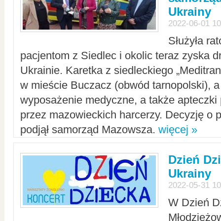
Ukrainy
2022-06-01 10
Służyła ra
pacjentom z Siedlec i okolic teraz zyska d
Ukrainie. Karetka z siedleckiego „Meditrans
w mieście Buczacz (obwód tarnopolski), a
wyposażenie medyczne, a także apteczki
przez mazowieckich harcerzy. Decyzję o 
podjął samorząd Mazowsza.
więcej »
Dzień Dz
Ukrainy
2022-05-31 10
W Dzień D
Młodzieżo