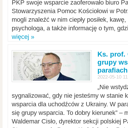
PKP swoje wsparcie zaoferowało biuro P
Stowarzyszenia Pomoc Kościołowi w Potr
mogli znaleźć w nim ciepły posiłek, kawę,
psychologa, a także informację o tym, gdzi
więcej »
Ks. prof.
grupy ws
parafiach
2022-05-10 11
„Nie wstyd
sygnalizować, gdy nie jesteśmy w stanie
wsparcia dla uchodźców z Ukrainy. W para
się grupy wsparcia. To dobry kierunek” – m
Waldemar Cisło, dyrektor sekcji polskiej 