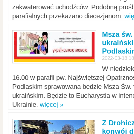
zakwaterować uchodźców. Podobną prośb
parafialnych przekazano diecezjanom.
wię
Msza św.
ukraińsk
Podlaski
2022-03-18 18
W niedziel
16.00 w parafii pw. Najświętszej Opatrzno
Podlaskim sprawowana będzie Msza Św. 
ukraińskim. Będzie to Eucharystia w intenc
Ukrainie.
więcej »
Z Drohic
konwój d