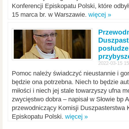
Konferencji Episkopatu Polski, które odbył
15 marca br. w Warszawie.
więcej »
Przewodn
Duszpast
posłudze
przybys
2022-03-15 15
Pomoc należy świadczyć nieustannie i gorl
będzie ona potrzebna. Niech to będzie au
miłości i niech jej stale towarzyszy ufna m
zwycięstwo dobra – napisał w Słowie bp A
przewodniczący Komisji Duszpasterstwa K
Episkopatu Polski.
więcej »