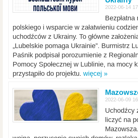
2022-06-14 17
Bezpłatna 
polskiego i wsparcie w załatwieniu codzi
uchodźców z Ukrainy. To główne założenia
„Lubelskie pomaga Ukrainie”. Burmistrz L
Paśnik podpisał porozumienie z Regiona
Pomocy Społecznej w Lublinie, na mocy k
przystąpiło do projektu.
więcej »
Mazowsze
2022-06-09 16
Uchodźcy 
liczyć na 
Mazowsza.