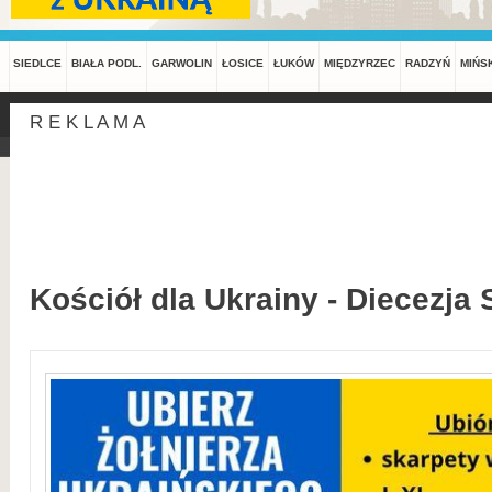
SIEDLCE
BIAŁA PODL.
GARWOLIN
ŁOSICE
ŁUKÓW
MIĘDZYRZEC
RADZYŃ
MIŃS
R E K L A M A
Kościół dla Ukrainy - Diecezja 