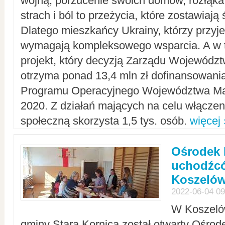
wojną, porzucenie swoich domów, rozłąka 
strach i ból to przeżycia, które zostawiają 
Dlatego mieszkańcy Ukrainy, którzy przyje
wymagają kompleksowego wsparcia. A w
projekt, który decyzją Zarządu Wojewód
otrzyma ponad 13,4 mln zł dofinansowani
Programu Operacyjnego Województwa Ma
2020. Z działań mających na celu włączeni
społeczną skorzysta 1,5 tys. osób.
więcej 
Ośrodek 
uchodźcó
Koszeló
2022-06-04 09
W Koszelów
gminy Stara Kornica został otwarty Ośro