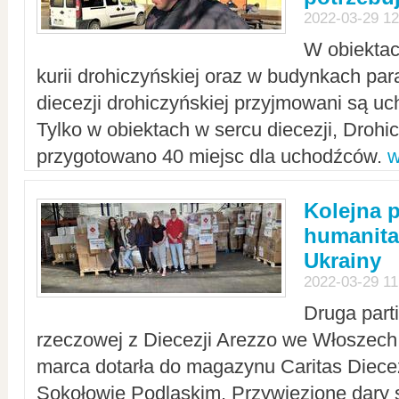
2022-03-29 12
W obiektac
kurii drohiczyńskiej oraz w budynkach para
diecezji drohiczyńskiej przyjmowani są uc
Tylko w obiektach w sercu diecezji, Drohi
przygotowano 40 miejsc dla uchodźców.
w
Kolejna 
humanita
Ukrainy
2022-03-29 11
Druga part
rzeczowej z Diecezji Arezzo we Włoszech 
marca dotarła do magazynu Caritas Diecez
Sokołowie Podlaskim. Przywiezione dary 