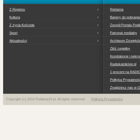
Z Regionu
Reklama
Kultura
Banery do pobrania
Z życia Kościoła
Zespół Portalu Podl
Sport
Patronat medialny
Aktualności
Archiwum Dzwiękó
Złóż cegiełkę
Kondolencje i nekro
Radiokatolickie.pl
1 procent na RADI
Polityka Prywatno
Znajdziesz nas w 
Copyright (c) 2010 Podlasie24.pl. All rights reserved
Polityka Prywatności