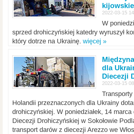
kijowskie
2022-03-15 14
W poniedzi
sprzed drohiczyńskiej katedry wyruszył k
który dotrze na Ukrainę.
więcej »
Międzyn
dla Ukra
Diecezji 
2022-03-15 08
Transporty
Holandii przeznaczonych dla Ukrainy dotar
drohiczyńskiej. W poniedziałek, 14 marca 
Diecezji Drohiczyńskiej w Sokołowie Pod
transport darów z diecezji Arezzo we Wło