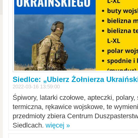
Siedlce: „Ubierz Żołnierza Ukraińs
2022-03-16 13:59:00
Śpiwory, latarki czołowe, apteczki, polary, 
termiczna, rękawice wojskowe, te wymieni
przedmioty zbiera Centrum Duszpasterst
Siedlcach.
więcej »