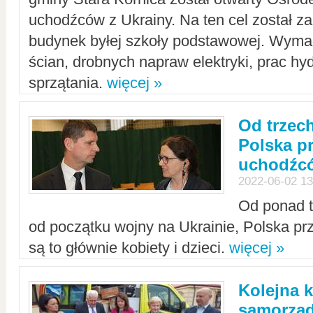
uchodźców z Ukrainy. Na ten cel został 
budynek byłej szkoły podstawowej. Wyma
ścian, drobnych napraw elektryki, prac hy
sprzątania.
więcej »
Od trzec
Polska p
uchodźcó
2022-06-02 13
Od ponad tr
od początku wojny na Ukrainie, Polska p
są to głównie kobiety i dzieci.
więcej »
Kolejna k
samorząd