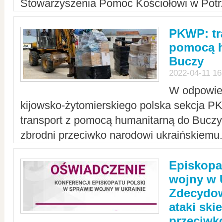
Stowarzyszenia Pomoc Kościołowi w Potr
PKWP: tr
pomocą h
Buczy
2022-04-11 16
W odpowied
kijowsko-żytomierskiego polska sekcja 
transport z pomocą humanitarną do Buczy,
zbrodni przeciwko narodowi ukraińskiemu
Episkopa
wojny w 
Zdecydow
ataki sk
przeciwk