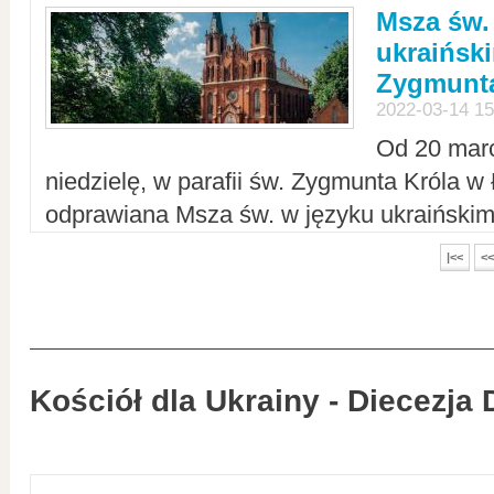
Msza św.
ukraiński
Zygmunta
2022-03-14 15
Od 20 mar
niedzielę, w parafii św. Zygmunta Króla w
odprawiana Msza św. w języku ukraiński
|<<
<<
Kościół dla Ukrainy - Diecezja