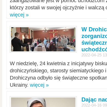
zaangażowane jest w pomoc uchodźcom z 
którzy zostali w swojej ojczyźnie i walczą 
więcej »
W Drohic
zorgani
świątecz
uchodźc
2022-04-25 13
W niedzielę, 24 kwietnia z inicjatywy bisk
drohiczyńskiego, starosty siemiatyckiego i
Drohiczyna odbyło się świąteczne spotka
Ukrainy.
więcej »
Dając nad
2022-04-16 09