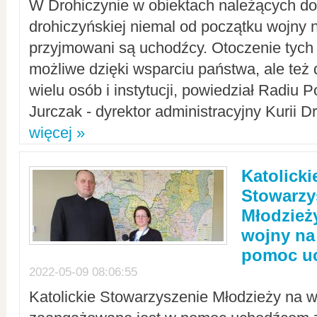
W Drohiczynie w obiektach należących do 
drohiczyńskiej niemal od początku wojny 
przyjmowani są uchodźcy. Otoczenie tych 
możliwe dzięki wsparciu państwa, ale też 
wielu osób i instytucji, powiedział Radiu P
Jurczak - dyrektor administracyjny Kurii D
więcej »
Katolicki
Stowarzy
Młodzież
wojny na 
pomoc u
2022-05-09 08:06:55
Katolickie Stowarzyszenie Młodzieży na w