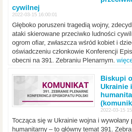
cywilnej
2022-03-15 16:00:01
Głęboko poruszeni tragedią wojny, zdecy
ataki skierowane przeciwko ludności cywi
ogrom ofiar, zwłaszcza wśród kobiet i dzie
oświadczeniu członkowie Konferencji Epis
obecni na 391. Zebraniu Plenarnym.
więce
Biskupi 
Ukrainie 
humanit
(komunik
2022-03-15 15
Tocząca się w Ukrainie wojna i wywołany 
humanitarny – to główny temat 391. Zebr