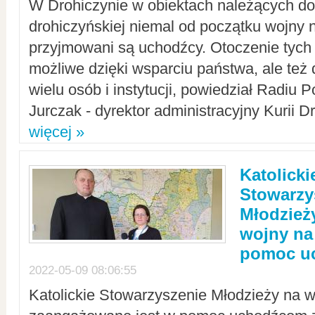
W Drohiczynie w obiektach należących do 
drohiczyńskiej niemal od początku wojny 
przyjmowani są uchodźcy. Otoczenie tych 
możliwe dzięki wsparciu państwa, ale też 
wielu osób i instytucji, powiedział Radiu P
Jurczak - dyrektor administracyjny Kurii D
więcej »
Katolicki
Stowarzy
Młodzież
wojny na 
pomoc u
2022-05-09 08:06:55
Katolickie Stowarzyszenie Młodzieży na w