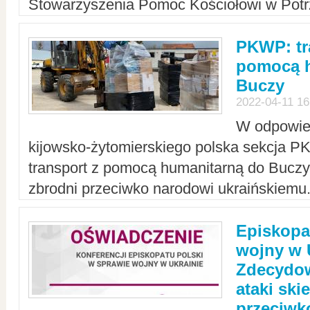
Stowarzyszenia Pomoc Kościołowi w Potr
PKWP: tr
pomocą h
Buczy
2022-04-11 16
W odpowied
kijowsko-żytomierskiego polska sekcja 
transport z pomocą humanitarną do Buczy,
zbrodni przeciwko narodowi ukraińskiemu
Episkopa
wojny w 
Zdecydow
ataki sk
przeciwk