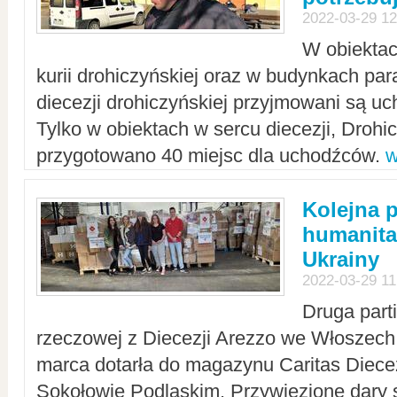
2022-03-29 12
W obiektac
kurii drohiczyńskiej oraz w budynkach para
diecezji drohiczyńskiej przyjmowani są uc
Tylko w obiektach w sercu diecezji, Drohi
przygotowano 40 miejsc dla uchodźców.
w
Kolejna 
humanita
Ukrainy
2022-03-29 11
Druga part
rzeczowej z Diecezji Arezzo we Włoszech 
marca dotarła do magazynu Caritas Diecez
Sokołowie Podlaskim. Przywiezione dary 