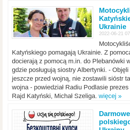
Motocykli
Katyński
Ukrainie
2022-06-21 07
Motocykliś
Katyńskiego pomagają Ukrainie. Z pomoc
docierają z pomocą m.in. do Plebanówki w
gdzie posługują siostry Albertynki. - Objęl
jeszcze przed wojną, nie zostawili sióstr 
wojna - powiedział Radiu Podlasie preze
Rajd Katyński, Michał Szeliga.
więcej »
Darmowe 
polskiego
Ukrainy