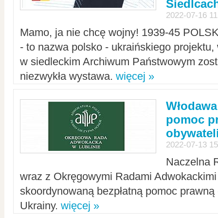
Siedlcac
2022-07-16 11
Mamo, ja nie chcę wojny! 1939-45 POLS
- to nazwa polsko - ukraińskiego projektu
w siedleckim Archiwum Państwowym zosta
niezwykła wystawa.
więcej »
Włodawa:
pomoc pr
obywatel
2022-07-13 15
Naczelna 
wraz z Okręgowymi Radami Adwokackimi 
skoordynowaną bezpłatną pomoc prawną d
Ukrainy.
więcej »