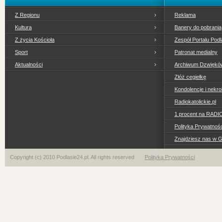
Z Regionu
Reklama
Kultura
Banery do pobrania
Z życia Kościoła
Zespół Portalu Podl
Sport
Patronat medialny
Aktualności
Archiwum Dzwiękó
Złóż cegiełkę
Kondolencje i nekro
Radiokatolickie.pl
1 procent na RADI
Polityka Prywatno
Znajdziesz nas w 
Copyright (c) 2010 Podlasie24.pl. All rights reserved
Polityka Prywatności