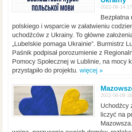
2022-06-14 17
Bezpłatna 
polskiego i wsparcie w załatwieniu codzi
uchodźców z Ukrainy. To główne założenia
„Lubelskie pomaga Ukrainie”. Burmistrz L
Paśnik podpisał porozumienie z Regiona
Pomocy Społecznej w Lublinie, na mocy k
przystąpiło do projektu.
więcej »
Mazowsze
2022-06-09 16
Uchodźcy 
liczyć na 
Mazowsza.