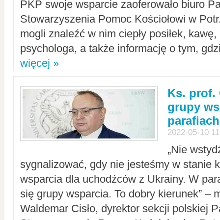
PKP swoje wsparcie zaoferowało biuro P
Stowarzyszenia Pomoc Kościołowi w Potr
mogli znaleźć w nim ciepły posiłek, kawę,
psychologa, a także informację o tym, gdzi
więcej »
Ks. prof.
grupy ws
parafiach
2022-05-10 11
„Nie wstyd
sygnalizować, gdy nie jesteśmy w stanie
wsparcia dla uchodźców z Ukrainy. W para
się grupy wsparcia. To dobry kierunek” – m
Waldemar Cisło, dyrektor sekcji polskiej 