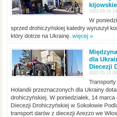
kijowskie
2022-03-15 14
W poniedzi
sprzed drohiczyńskiej katedry wyruszył k
który dotrze na Ukrainę.
więcej »
Międzyn
dla Ukra
Diecezji 
2022-03-15 08
Transporty
Holandii przeznaczonych dla Ukrainy dotar
drohiczyńskiej. W poniedziałek, 14 marca 
Diecezji Drohiczyńskiej w Sokołowie Pod
transport darów z diecezji Arezzo we Wło