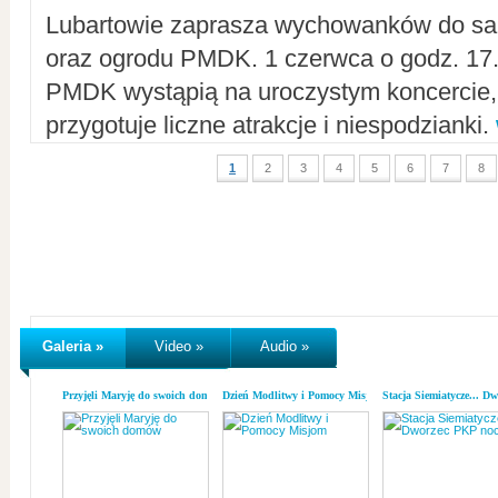
Lubartowie zaprasza wychowanków do sal
oraz ogrodu PMDK. 1 czerwca o godz. 17.0
PMDK wystąpią na uroczystym koncercie
przygotuje liczne atrakcje i niespodzianki.
1
2
3
4
5
6
7
8
Galeria »
Video »
Audio »
Przyjęli Maryję do swoich domów
Dzień Modlitwy i Pomocy Misjom
Stacja Siemiatycze... D