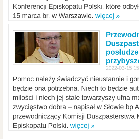
Konferencji Episkopatu Polski, które odbył
15 marca br. w Warszawie.
więcej »
Przewodn
Duszpast
posłudze
przybys
2022-03-15 15
Pomoc należy świadczyć nieustannie i gorl
będzie ona potrzebna. Niech to będzie au
miłości i niech jej stale towarzyszy ufna m
zwycięstwo dobra – napisał w Słowie bp A
przewodniczący Komisji Duszpasterstwa K
Episkopatu Polski.
więcej »