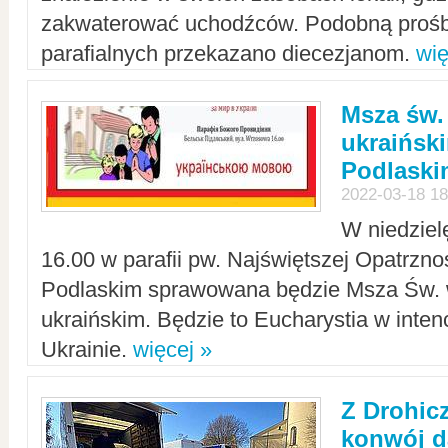
zakwaterować uchodźców. Podobną prośb
parafialnych przekazano diecezjanom.
wię
Msza św.
ukraińsk
Podlaski
2022-03-18 18
W niedziel
16.00 w parafii pw. Najświętszej Opatrzno
Podlaskim sprawowana będzie Msza Św. 
ukraińskim. Będzie to Eucharystia w intenc
Ukrainie.
więcej »
Z Drohic
konwój d