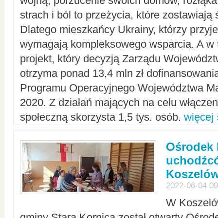
wojną, porzucenie swoich domów, rozłąka 
strach i ból to przeżycia, które zostawiają 
Dlatego mieszkańcy Ukrainy, którzy przyje
wymagają kompleksowego wsparcia. A w
projekt, który decyzją Zarządu Wojewód
otrzyma ponad 13,4 mln zł dofinansowani
Programu Operacyjnego Województwa Ma
2020. Z działań mających na celu włączeni
społeczną skorzysta 1,5 tys. osób.
więcej 
Ośrodek 
uchodźcó
Koszeló
2022-06-04 09
W Koszelów
gminy Stara Kornica został otwarty Ośro