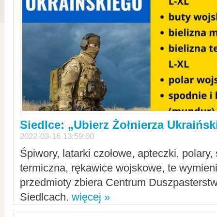
Siedlce: „Ubierz Żołnierza Ukraińs
2022-03-16 13:59:00
Śpiwory, latarki czołowe, apteczki, polary, 
termiczna, rękawice wojskowe, te wymieni
przedmioty zbiera Centrum Duszpasterst
Siedlcach.
więcej »