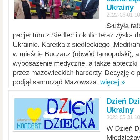
Ukrainy
2022-06-01 10
Służyła ra
pacjentom z Siedlec i okolic teraz zyska d
Ukrainie. Karetka z siedleckiego „Meditrans
w mieście Buczacz (obwód tarnopolski), a
wyposażenie medyczne, a także apteczki
przez mazowieckich harcerzy. Decyzję o 
podjął samorząd Mazowsza.
więcej »
Dzień Dz
Ukrainy
2022-05-31 10
W Dzień D
Młodzieżo