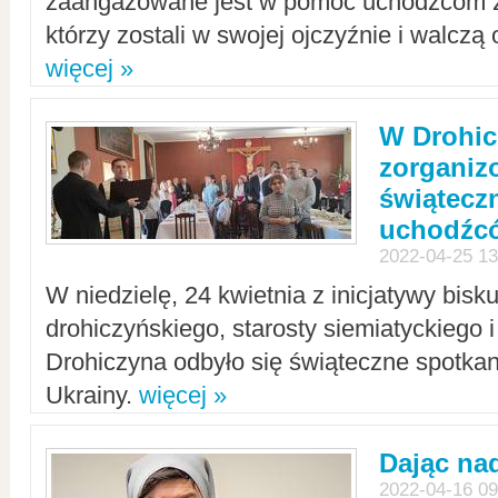
zaangażowane jest w pomoc uchodźcom z 
którzy zostali w swojej ojczyźnie i walczą 
więcej »
W Drohic
zorgani
świątecz
uchodźc
2022-04-25 13
W niedzielę, 24 kwietnia z inicjatywy bisk
drohiczyńskiego, starosty siemiatyckiego i
Drohiczyna odbyło się świąteczne spotka
Ukrainy.
więcej »
Dając nad
2022-04-16 09