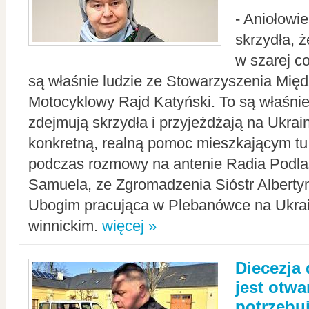
- Aniołowi
skrzydła, 
w szarej c
są właśnie ludzie ze Stowarzyszenia Mi
Motocyklowy Rajd Katyński. To są właśnie 
zdejmują skrzydła i przyjeżdżają na Ukrai
konkretną, realną pomoc mieszkającym tu
podczas rozmowy na antenie Radia Podlas
Samuela, ze Zgromadzenia Sióstr Alberty
Ubogim pracująca w Plebanówce na Ukrai
winnickim.
więcej »
Diecezja
jest otwa
potrzebu