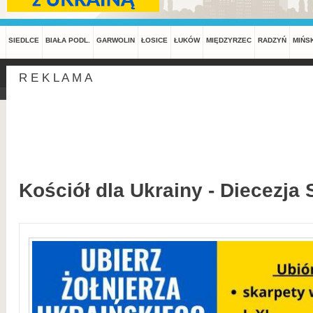
SIEDLCE
BIAŁA PODL.
GARWOLIN
ŁOSICE
ŁUKÓW
MIĘDZYRZEC
RADZYŃ
MIŃS
R E K L A M A
Kościół dla Ukrainy - Diecezja 