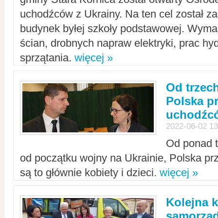
uchodźców z Ukrainy. Na ten cel został 
budynek byłej szkoły podstawowej. Wyma
ścian, drobnych napraw elektryki, prac hy
sprzątania.
więcej »
Od trzec
Polska p
uchodźcó
2022-06-02 13
Od ponad tr
od początku wojny na Ukrainie, Polska p
są to głównie kobiety i dzieci.
więcej »
Kolejna k
samorząd