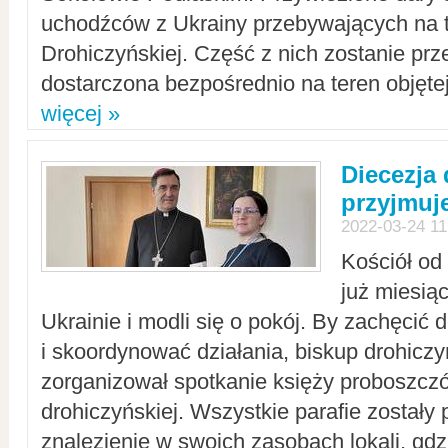
uchodźców z Ukrainy przebywających na t
Drohiczyńskiej. Część z nich zostanie pr
dostarczona bezpośrednio na teren objęte
więcej »
Diecezja
przyjmuj
2022-03-24 11
Kościół od
już miesią
Ukrainie i modli się o pokój. By zachęcić
i skoordynować działania, biskup drohicz
zorganizował spotkanie księży proboszczó
drohiczyńskiej. Wszystkie parafie zostały
znalezienie w swoich zasobach lokali, gd