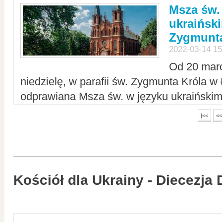
Msza św.
ukraiński
Zygmunta
2022-03-14 15
Od 20 mar
niedzielę, w parafii św. Zygmunta Króla w
odprawiana Msza św. w języku ukraiński
|<<
<<
Kościół dla Ukrainy - Diecezja