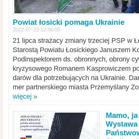
Powiat łosicki pomaga Ukrainie
2022-07-23 12:56:05
21 lipca strażacy zmiany trzeciej PSP w 
Starostą Powiatu Łosickiego Januszem Ko
Podinspektorem ds. obronnych, obrony cyw
kryzysowego Romanem Kasprowiczem po
darów dla potrzebujących na Ukrainie. Dar
mer partnerskiego miasta Przemyślany Zo
więcej »
Mamo, ja
Wystawa
Państwo