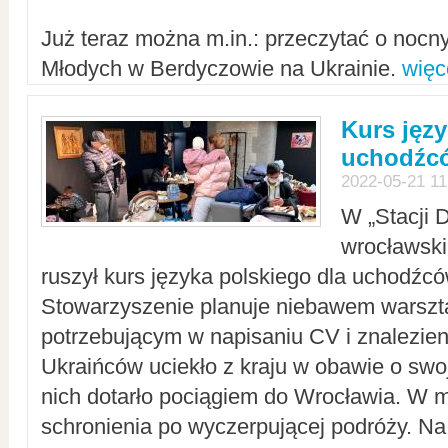
Już teraz można m.in.: przeczytać o noc
Młodych w Berdyczowie na Ukrainie.
więc
Kurs języ
uchodźcó
2022-05-21 11
W „Stacji D
wrocławsk
ruszył kurs języka polskiego dla uchodźcó
Stowarzyszenie planuje niebawem warszt
potrzebującym w napisaniu CV i znalezieni
Ukraińców uciekło z kraju w obawie o swoj
nich dotarło pociągiem do Wrocławia. W m
schronienia po wyczerpującej podróży. 