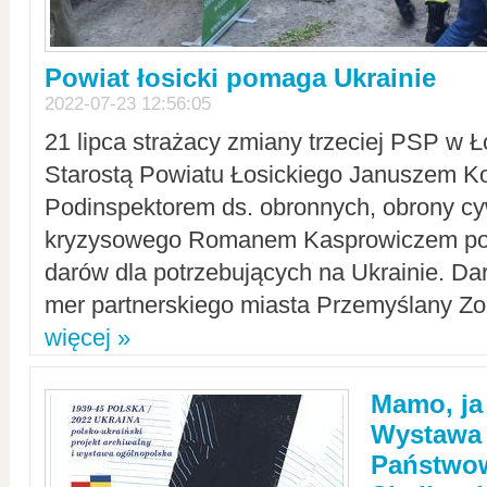
Powiat łosicki pomaga Ukrainie
2022-07-23 12:56:05
21 lipca strażacy zmiany trzeciej PSP w 
Starostą Powiatu Łosickiego Januszem Ko
Podinspektorem ds. obronnych, obrony cyw
kryzysowego Romanem Kasprowiczem po
darów dla potrzebujących na Ukrainie. Dar
mer partnerskiego miasta Przemyślany Zo
więcej »
Mamo, ja
Wystawa
Państwo