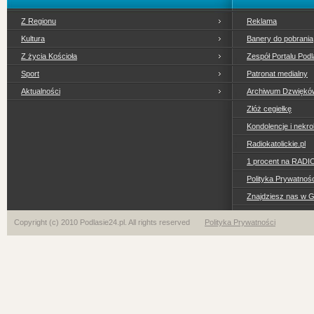
Z Regionu
Reklama
Kultura
Banery do pobrania
Z życia Kościoła
Zespół Portalu Podl
Sport
Patronat medialny
Aktualności
Archiwum Dzwiękó
Złóż cegiełkę
Kondolencje i nekro
Radiokatolickie.pl
1 procent na RADI
Polityka Prywatno
Znajdziesz nas w 
Copyright (c) 2010 Podlasie24.pl. All rights reserved
Polityka Prywatności