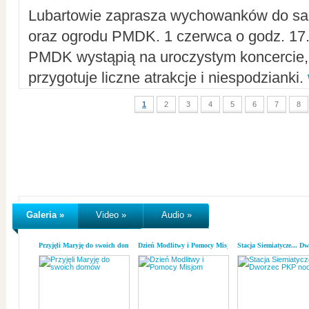
Lubartowie zaprasza wychowanków do sal
oraz ogrodu PMDK. 1 czerwca o godz. 17.0
PMDK wystąpią na uroczystym koncercie
przygotuje liczne atrakcje i niespodzianki.
1
2
3
4
5
6
7
8
Galeria »
Video »
Audio »
Przyjęli Maryję do swoich domów
Dzień Modlitwy i Pomocy Misjom
Stacja Siemiatycze... D