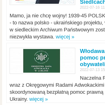
Siedlcac
2022-07-16 11
Mamo, ja nie chcę wojny! 1939-45 POLS
- to nazwa polsko - ukraińskiego projektu
w siedleckim Archiwum Państwowym zosta
niezwykła wystawa.
więcej »
Włodawa:
pomoc pr
obywatel
2022-07-13 15
Naczelna 
wraz z Okręgowymi Radami Adwokackimi 
skoordynowaną bezpłatną pomoc prawną d
Ukrainy.
więcej »