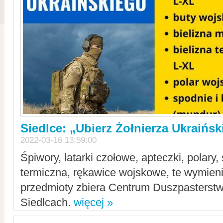
Siedlce: „Ubierz Żołnierza Ukraińs
2022-03-16 13:59:00
Śpiwory, latarki czołowe, apteczki, polary, 
termiczna, rękawice wojskowe, te wymieni
przedmioty zbiera Centrum Duszpasterst
Siedlcach.
więcej »