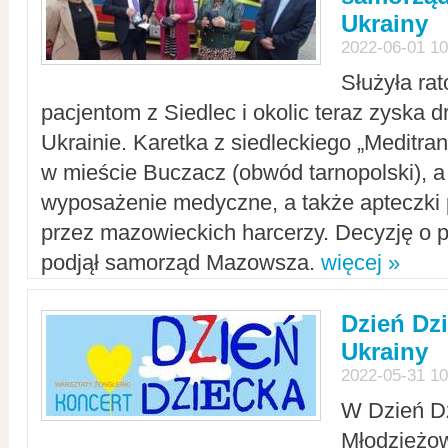
Ukrainy
2022-06-01 10
Służyła ra
pacjentom z Siedlec i okolic teraz zyska d
Ukrainie. Karetka z siedleckiego „Meditrans
w mieście Buczacz (obwód tarnopolski), a
wyposażenie medyczne, a także apteczki
przez mazowieckich harcerzy. Decyzję o 
podjął samorząd Mazowsza.
więcej »
Dzień Dz
Ukrainy
2022-05-31 10
W Dzień D
Młodzieżo