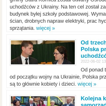
uchodźców z Ukrainy. Na ten cel został 
budynek byłej szkoły podstawowej. Wyma
ścian, drobnych napraw elektryki, prac hy
sprzątania.
więcej »
Od trzec
Polska p
uchodźcó
2022-06-02 13
Od ponad tr
od początku wojny na Ukrainie, Polska p
są to głównie kobiety i dzieci.
więcej »
Kolejna k
samorząd