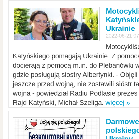
Motocykli
Katyński
Ukrainie
2022-06-21 07
Motocykliś
Katyńskiego pomagają Ukrainie. Z pomoc
docierają z pomocą m.in. do Plebanówki w
gdzie posługują siostry Albertynki. - Objęl
jeszcze przed wojną, nie zostawili sióstr 
wojna - powiedział Radiu Podlasie preze
Rajd Katyński, Michał Szeliga.
więcej »
Darmowe 
polskiego
Ukrainy