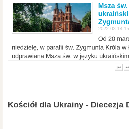
Msza św.
ukraiński
Zygmunta
2022-03-14 15
Od 20 mar
niedzielę, w parafii św. Zygmunta Króla w
odprawiana Msza św. w języku ukraiński
|<<
<<
Kościół dla Ukrainy - Diecezja