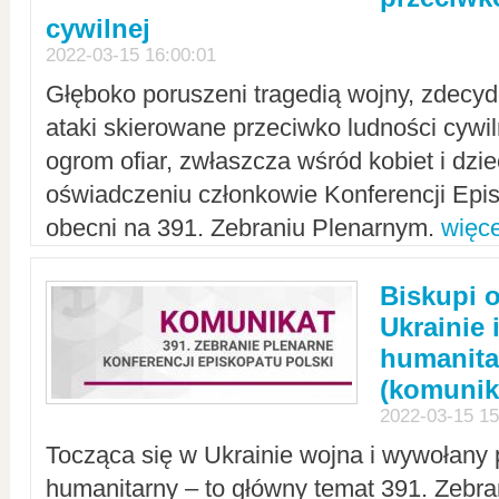
cywilnej
2022-03-15 16:00:01
Głęboko poruszeni tragedią wojny, zdecy
ataki skierowane przeciwko ludności cywi
ogrom ofiar, zwłaszcza wśród kobiet i dzie
oświadczeniu członkowie Konferencji Epis
obecni na 391. Zebraniu Plenarnym.
więce
Biskupi 
Ukrainie 
humanit
(komunik
2022-03-15 15
Tocząca się w Ukrainie wojna i wywołany 
humanitarny – to główny temat 391. Zebr