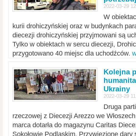
2022-03-29 12
W obiektac
kurii drohiczyńskiej oraz w budynkach para
diecezji drohiczyńskiej przyjmowani są uc
Tylko w obiektach w sercu diecezji, Drohi
przygotowano 40 miejsc dla uchodźców.
w
Kolejna 
humanita
Ukrainy
2022-03-29 11
Druga part
rzeczowej z Diecezji Arezzo we Włoszech 
marca dotarła do magazynu Caritas Diecez
Sokołowie Podlaskim. Przywiezione dary 