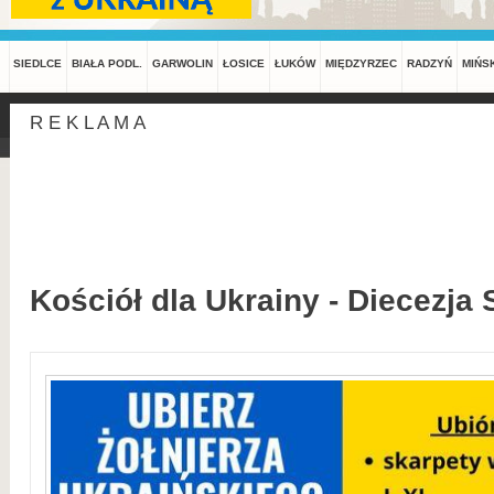
SIEDLCE
BIAŁA PODL.
GARWOLIN
ŁOSICE
ŁUKÓW
MIĘDZYRZEC
RADZYŃ
MIŃS
R E K L A M A
Kościół dla Ukrainy - Diecezja 