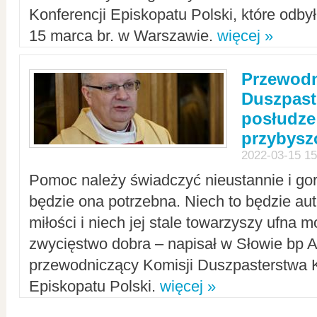
Konferencji Episkopatu Polski, które odbył
15 marca br. w Warszawie.
więcej »
Przewodn
Duszpast
posłudze
przybys
2022-03-15 15
Pomoc należy świadczyć nieustannie i gorl
będzie ona potrzebna. Niech to będzie au
miłości i niech jej stale towarzyszy ufna m
zwycięstwo dobra – napisał w Słowie bp A
przewodniczący Komisji Duszpasterstwa K
Episkopatu Polski.
więcej »