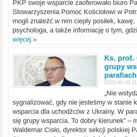
PKP swoje wsparcie zaoferowało biuro P
Stowarzyszenia Pomoc Kościołowi w Potr
mogli znaleźć w nim ciepły posiłek, kawę,
psychologa, a także informację o tym, gdzi
więcej »
Ks. prof.
grupy ws
parafiach
2022-05-10 11
„Nie wstyd
sygnalizować, gdy nie jesteśmy w stanie
wsparcia dla uchodźców z Ukrainy. W para
się grupy wsparcia. To dobry kierunek” – m
Waldemar Cisło, dyrektor sekcji polskiej 