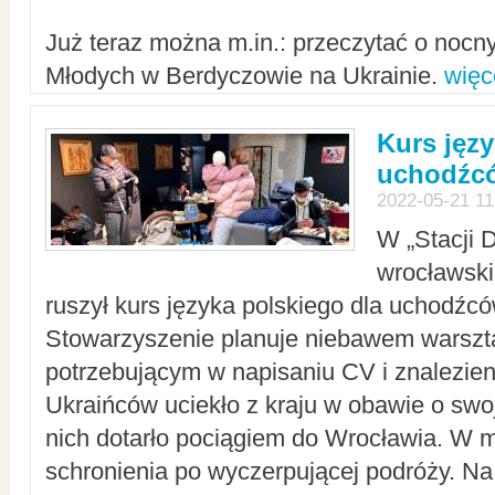
Już teraz można m.in.: przeczytać o noc
Młodych w Berdyczowie na Ukrainie.
więc
Kurs języ
uchodźcó
2022-05-21 11
W „Stacji D
wrocławsk
ruszył kurs języka polskiego dla uchodźcó
Stowarzyszenie planuje niebawem warszt
potrzebującym w napisaniu CV i znalezieni
Ukraińców uciekło z kraju w obawie o swoj
nich dotarło pociągiem do Wrocławia. W m
schronienia po wyczerpującej podróży. 