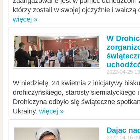
zaangażowane jest w pomoc uchodźcom z 
którzy zostali w swojej ojczyźnie i walczą 
więcej »
W Drohic
zorgani
świątecz
uchodźc
2022-04-25 13
W niedzielę, 24 kwietnia z inicjatywy bisk
drohiczyńskiego, starosty siemiatyckiego i
Drohiczyna odbyło się świąteczne spotka
Ukrainy.
więcej »
Dając nad
2022-04-16 09