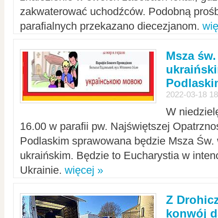
zakwaterować uchodźców. Podobną prośb
parafialnych przekazano diecezjanom.
wię
Msza św.
ukraińsk
Podlaski
2022-03-18 18
W niedziel
16.00 w parafii pw. Najświętszej Opatrzno
Podlaskim sprawowana będzie Msza Św. 
ukraińskim. Będzie to Eucharystia w intenc
Ukrainie.
więcej »
Z Drohic
konwój d