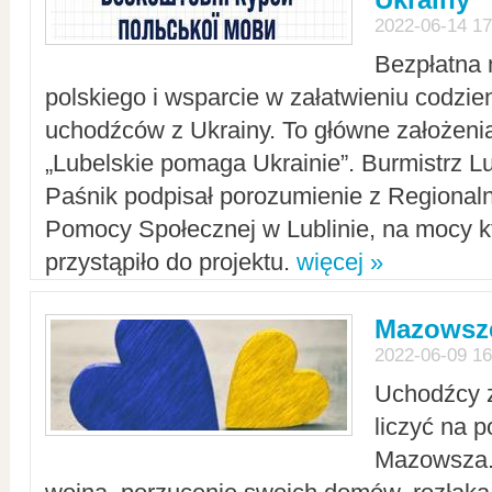
2022-06-14 17
Bezpłatna 
polskiego i wsparcie w załatwieniu codzi
uchodźców z Ukrainy. To główne założenia
„Lubelskie pomaga Ukrainie”. Burmistrz L
Paśnik podpisał porozumienie z Regiona
Pomocy Społecznej w Lublinie, na mocy k
przystąpiło do projektu.
więcej »
Mazowsze
2022-06-09 16
Uchodźcy 
liczyć na 
Mazowsza.