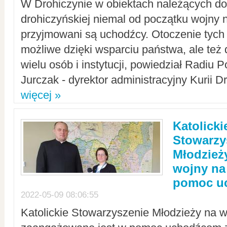
W Drohiczynie w obiektach należących do 
drohiczyńskiej niemal od początku wojny 
przyjmowani są uchodźcy. Otoczenie tych 
możliwe dzięki wsparciu państwa, ale też 
wielu osób i instytucji, powiedział Radiu P
Jurczak - dyrektor administracyjny Kurii D
więcej »
Katolicki
Stowarzy
Młodzież
wojny na 
pomoc u
2022-05-09 08:06:55
Katolickie Stowarzyszenie Młodzieży na w