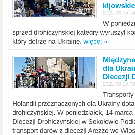
kijowskie
2022-03-15 14
W poniedzi
sprzed drohiczyńskiej katedry wyruszył k
który dotrze na Ukrainę.
więcej »
Międzyn
dla Ukra
Diecezji 
2022-03-15 08
Transporty
Holandii przeznaczonych dla Ukrainy dotar
drohiczyńskiej. W poniedziałek, 14 marca 
Diecezji Drohiczyńskiej w Sokołowie Pod
transport darów z diecezji Arezzo we Wło