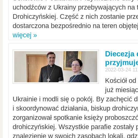
uchodźców z Ukrainy przebywających na t
Drohiczyńskiej. Część z nich zostanie pr
dostarczona bezpośrednio na teren objęte
więcej »
Diecezja
przyjmuj
2022-03-24 11
Kościół od
już miesią
Ukrainie i modli się o pokój. By zachęcić
i skoordynować działania, biskup drohicz
zorganizował spotkanie księży proboszczó
drohiczyńskiej. Wszystkie parafie zostały
znalezienie w swoich zasobach lokali, gd