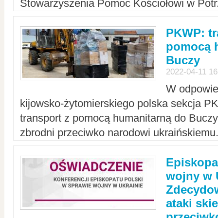
Stowarzyszenia Pomoc Kościołowi w Potr
PKWP: tr
pomocą h
Buczy
2022-04-11 16
W odpowied
kijowsko-żytomierskiego polska sekcja 
transport z pomocą humanitarną do Buczy,
zbrodni przeciwko narodowi ukraińskiemu
Episkopa
wojny w 
Zdecydow
ataki sk
przeciwk