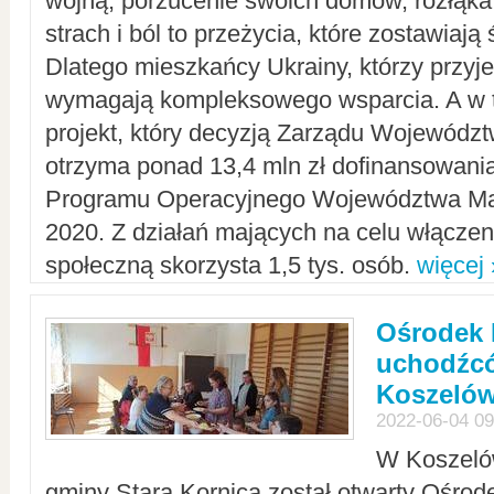
wojną, porzucenie swoich domów, rozłąka 
strach i ból to przeżycia, które zostawiają 
Dlatego mieszkańcy Ukrainy, którzy przyje
wymagają kompleksowego wsparcia. A w
projekt, który decyzją Zarządu Wojewód
otrzyma ponad 13,4 mln zł dofinansowani
Programu Operacyjnego Województwa Ma
2020. Z działań mających na celu włączeni
społeczną skorzysta 1,5 tys. osób.
więcej 
Ośrodek 
uchodźcó
Koszeló
2022-06-04 09
W Koszelów
gminy Stara Kornica został otwarty Ośro