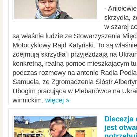
- Aniołowi
skrzydła, 
w szarej c
są właśnie ludzie ze Stowarzyszenia Mi
Motocyklowy Rajd Katyński. To są właśnie 
zdejmują skrzydła i przyjeżdżają na Ukrai
konkretną, realną pomoc mieszkającym tu
podczas rozmowy na antenie Radia Podlas
Samuela, ze Zgromadzenia Sióstr Alberty
Ubogim pracująca w Plebanówce na Ukrai
winnickim.
więcej »
Diecezja
jest otwa
potrzebu