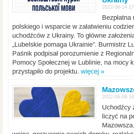
2022-06-14 17
Bezpłatna 
polskiego i wsparcie w załatwieniu codzi
uchodźców z Ukrainy. To główne założenia
„Lubelskie pomaga Ukrainie”. Burmistrz L
Paśnik podpisał porozumienie z Regiona
Pomocy Społecznej w Lublinie, na mocy k
przystąpiło do projektu.
więcej »
Mazowsze
2022-06-09 16
Uchodźcy 
liczyć na 
Mazowsza.