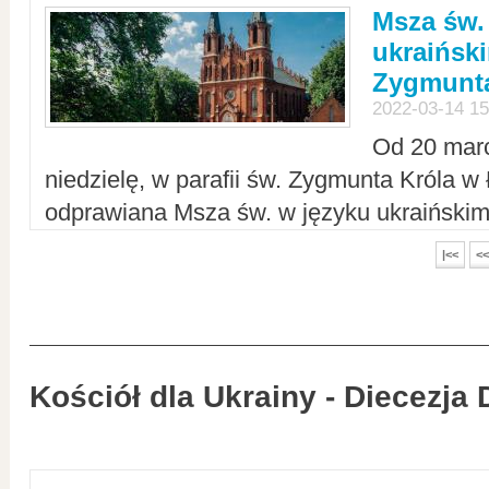
Msza św.
ukraiński
Zygmunta
2022-03-14 15
Od 20 mar
niedzielę, w parafii św. Zygmunta Króla w
odprawiana Msza św. w języku ukraiński
|<<
<<
Kościół dla Ukrainy - Diecezja