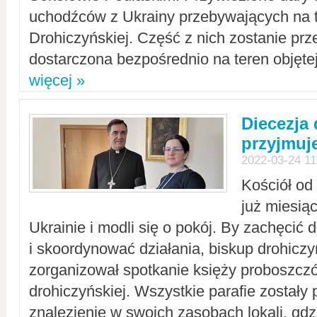
uchodźców z Ukrainy przebywających na t
Drohiczyńskiej. Część z nich zostanie pr
dostarczona bezpośrednio na teren objęte
więcej »
Diecezja
przyjmuj
2022-03-24 11
Kościół od
już miesią
Ukrainie i modli się o pokój. By zachęcić
i skoordynować działania, biskup drohicz
zorganizował spotkanie księży proboszczó
drohiczyńskiej. Wszystkie parafie zostały
znalezienie w swoich zasobach lokali, gd