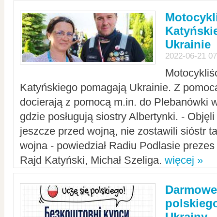
Motocykli
Katyński
Ukrainie
2022-06-21 07
Motocykliś
Katyńskiego pomagają Ukrainie. Z pomoc
docierają z pomocą m.in. do Plebanówki w
gdzie posługują siostry Albertynki. - Objęl
jeszcze przed wojną, nie zostawili sióstr 
wojna - powiedział Radiu Podlasie preze
Rajd Katyński, Michał Szeliga.
więcej »
Darmowe 
polskiego
Ukrainy