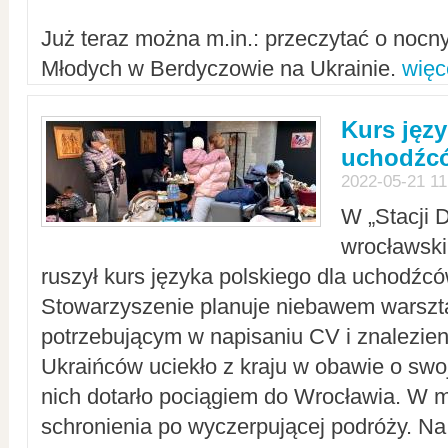
Już teraz można m.in.: przeczytać o noc
Młodych w Berdyczowie na Ukrainie.
więc
Kurs języ
uchodźcó
2022-05-21 11
W „Stacji D
wrocławsk
ruszył kurs języka polskiego dla uchodźcó
Stowarzyszenie planuje niebawem warszt
potrzebującym w napisaniu CV i znalezieni
Ukraińców uciekło z kraju w obawie o swoj
nich dotarło pociągiem do Wrocławia. W m
schronienia po wyczerpującej podróży. 