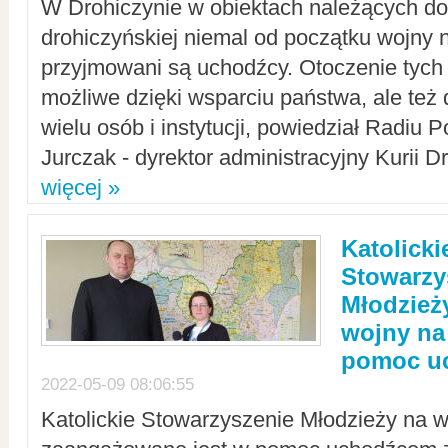
W Drohiczynie w obiektach należących do 
drohiczyńskiej niemal od początku wojny 
przyjmowani są uchodźcy. Otoczenie tych 
możliwe dzięki wsparciu państwa, ale też 
wielu osób i instytucji, powiedział Radiu P
Jurczak - dyrektor administracyjny Kurii D
więcej »
Katolicki
Stowarzy
Młodzież
wojny na 
pomoc u
2022-05-09 08:06:55
Katolickie Stowarzyszenie Młodzieży na w