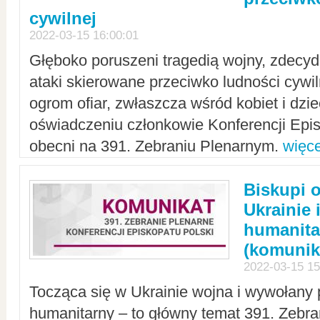
cywilnej
2022-03-15 16:00:01
Głęboko poruszeni tragedią wojny, zdecy
ataki skierowane przeciwko ludności cywi
ogrom ofiar, zwłaszcza wśród kobiet i dzie
oświadczeniu członkowie Konferencji Epis
obecni na 391. Zebraniu Plenarnym.
więce
Biskupi 
Ukrainie 
humanit
(komunik
2022-03-15 15
Tocząca się w Ukrainie wojna i wywołany 
humanitarny – to główny temat 391. Zebr