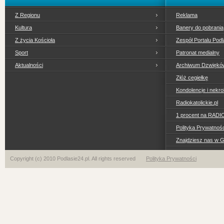
Z Regionu
Reklama
Kultura
Banery do pobrania
Z życia Kościoła
Zespół Portalu Podl
Sport
Patronat medialny
Aktualności
Archiwum Dzwiękó
Złóż cegiełkę
Kondolencje i nekro
Radiokatolickie.pl
1 procent na RADI
Polityka Prywatno
Znajdziesz nas w 
Copyright (c) 2010 Podlasie24.pl. All rights reserved
Polityka Prywatności