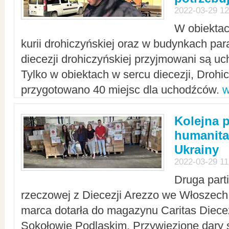
2022-03-29 12
W obiektac
kurii drohiczyńskiej oraz w budynkach para
diecezji drohiczyńskiej przyjmowani są uc
Tylko w obiektach w sercu diecezji, Drohi
przygotowano 40 miejsc dla uchodźców.
w
Kolejna 
humanita
Ukrainy
2022-03-29 11
Druga part
rzeczowej z Diecezji Arezzo we Włoszech 
marca dotarła do magazynu Caritas Diecez
Sokołowie Podlaskim. Przywiezione dary 