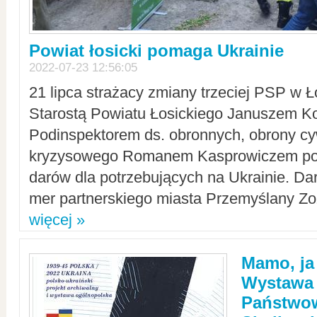
Powiat łosicki pomaga Ukrainie
2022-07-23 12:56:05
21 lipca strażacy zmiany trzeciej PSP w 
Starostą Powiatu Łosickiego Januszem Ko
Podinspektorem ds. obronnych, obrony cyw
kryzysowego Romanem Kasprowiczem po
darów dla potrzebujących na Ukrainie. Dar
mer partnerskiego miasta Przemyślany Zo
więcej »
Mamo, ja
Wystawa
Państwo