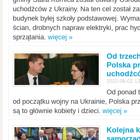
uchodźców z Ukrainy. Na ten cel został 
budynek byłej szkoły podstawowej. Wyma
ścian, drobnych napraw elektryki, prac hy
sprzątania.
więcej »
Od trzec
Polska p
uchodźcó
2022-06-02 13
Od ponad tr
od początku wojny na Ukrainie, Polska p
są to głównie kobiety i dzieci.
więcej »
Kolejna k
samorząd