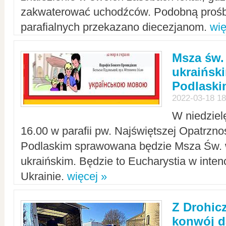
zakwaterować uchodźców. Podobną prośb
parafialnych przekazano diecezjanom.
wię
Msza św.
ukraińsk
Podlaski
2022-03-18 18
W niedziel
16.00 w parafii pw. Najświętszej Opatrzno
Podlaskim sprawowana będzie Msza Św. 
ukraińskim. Będzie to Eucharystia w intenc
Ukrainie.
więcej »
Z Drohic
konwój d