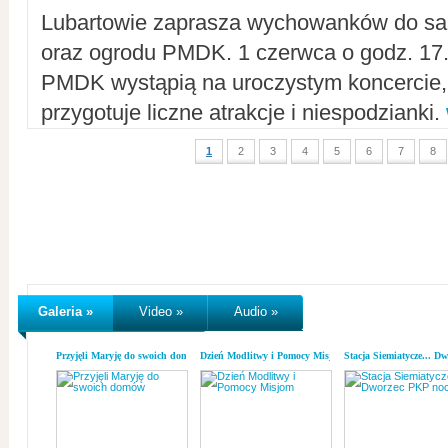
Lubartowie zaprasza wychowanków do sal
oraz ogrodu PMDK. 1 czerwca o godz. 17.0
PMDK wystąpią na uroczystym koncercie
przygotuje liczne atrakcje i niespodzianki.
1
2
3
4
5
6
7
8
Galeria »
Video »
Audio »
Przyjęli Maryję do swoich domów
Dzień Modlitwy i Pomocy Misjom
Stacja Siemiatycze... D