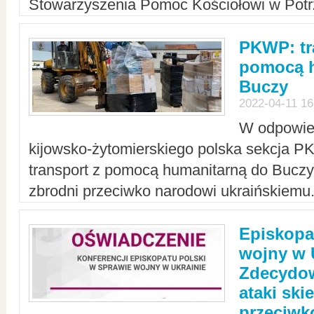
Stowarzyszenia Pomoc Kościołowi w Potr
PKWP: tr
pomocą h
Buczy
2022-04-11 16
W odpowied
kijowsko-żytomierskiego polska sekcja 
transport z pomocą humanitarną do Buczy,
zbrodni przeciwko narodowi ukraińskiemu
Episkopa
wojny w 
Zdecydow
ataki sk
przeciwk