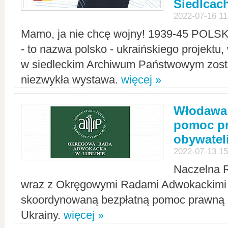
Siedlcac
2022-07-16 11
Mamo, ja nie chcę wojny! 1939-45 POLS
- to nazwa polsko - ukraińskiego projektu
w siedleckim Archiwum Państwowym zosta
niezwykła wystawa.
więcej »
Włodawa:
pomoc pr
obywatel
2022-07-13 15
Naczelna 
wraz z Okręgowymi Radami Adwokackimi 
skoordynowaną bezpłatną pomoc prawną d
Ukrainy.
więcej »