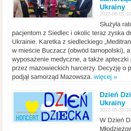
Ukrainy
2022-06-01 10
Służyła ra
pacjentom z Siedlec i okolic teraz zyska d
Ukrainie. Karetka z siedleckiego „Meditrans
w mieście Buczacz (obwód tarnopolski), a
wyposażenie medyczne, a także apteczki
przez mazowieckich harcerzy. Decyzję o 
podjął samorząd Mazowsza.
więcej »
Dzień Dz
Ukrainy
2022-05-31 10
W Dzień D
Młodzieżo