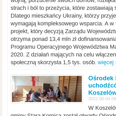
wojną, porzucenie swoich domów, rozłąka 
strach i ból to przeżycia, które zostawiają 
Dlatego mieszkańcy Ukrainy, którzy przyje
wymagają kompleksowego wsparcia. A w
projekt, który decyzją Zarządu Wojewód
otrzyma ponad 13,4 mln zł dofinansowani
Programu Operacyjnego Województwa Ma
2020. Z działań mających na celu włączeni
społeczną skorzysta 1,5 tys. osób.
więcej 
Ośrodek 
uchodźcó
Koszeló
2022-06-04 09
W Koszelów
gminy Stara Kornica został otwarty Ośro