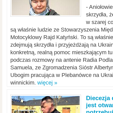
- Aniołowi
skrzydła, 
w szarej c
są właśnie ludzie ze Stowarzyszenia Mi
Motocyklowy Rajd Katyński. To są właśnie 
zdejmują skrzydła i przyjeżdżają na Ukrai
konkretną, realną pomoc mieszkającym tu
podczas rozmowy na antenie Radia Podlas
Samuela, ze Zgromadzenia Sióstr Alberty
Ubogim pracująca w Plebanówce na Ukrai
winnickim.
więcej »
Diecezja
jest otwa
potrzebu