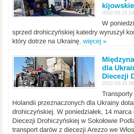
kijowskie
2022-03-15 14
W poniedzi
sprzed drohiczyńskiej katedry wyruszył k
który dotrze na Ukrainę.
więcej »
Międzyn
dla Ukra
Diecezji 
2022-03-15 08
Transporty
Holandii przeznaczonych dla Ukrainy dotar
drohiczyńskiej. W poniedziałek, 14 marca 
Diecezji Drohiczyńskiej w Sokołowie Pod
transport darów z diecezji Arezzo we Wło