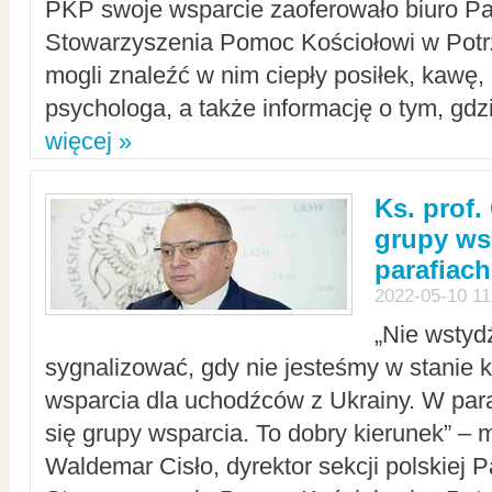
PKP swoje wsparcie zaoferowało biuro P
Stowarzyszenia Pomoc Kościołowi w Potr
mogli znaleźć w nim ciepły posiłek, kawę,
psychologa, a także informację o tym, gdzi
więcej »
Ks. prof.
grupy ws
parafiach
2022-05-10 11
„Nie wstyd
sygnalizować, gdy nie jesteśmy w stanie
wsparcia dla uchodźców z Ukrainy. W para
się grupy wsparcia. To dobry kierunek” – m
Waldemar Cisło, dyrektor sekcji polskiej 