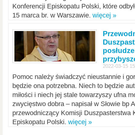
Konferencji Episkopatu Polski, które odbył
15 marca br. w Warszawie.
więcej »
Przewodn
Duszpast
posłudze
przybys
2022-03-15 15
Pomoc należy świadczyć nieustannie i gorl
będzie ona potrzebna. Niech to będzie au
miłości i niech jej stale towarzyszy ufna m
zwycięstwo dobra – napisał w Słowie bp A
przewodniczący Komisji Duszpasterstwa K
Episkopatu Polski.
więcej »