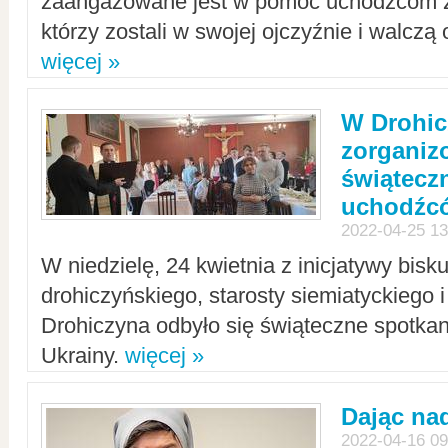
zaangażowane jest w pomoc uchodźcom z 
którzy zostali w swojej ojczyźnie i walczą 
więcej »
W Drohic
zorgani
świątecz
uchodźc
2022-04-25 13
W niedzielę, 24 kwietnia z inicjatywy bisk
drohiczyńskiego, starosty siemiatyckiego i
Drohiczyna odbyło się świąteczne spotka
Ukrainy.
więcej »
Dając nad
2022-04-16 09