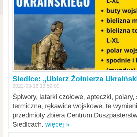
Siedlce: „Ubierz Żołnierza Ukraińs
2022-03-16 13:59:00
Śpiwory, latarki czołowe, apteczki, polary, 
termiczna, rękawice wojskowe, te wymieni
przedmioty zbiera Centrum Duszpasterst
Siedlcach.
więcej »