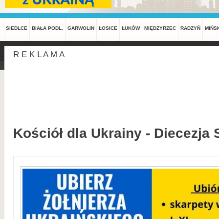
SIEDLCE
BIAŁA PODL.
GARWOLIN
ŁOSICE
ŁUKÓW
MIĘDZYRZEC
RADZYŃ
MIŃS
R E K L A M A
Kościół dla Ukrainy - Diecezja 