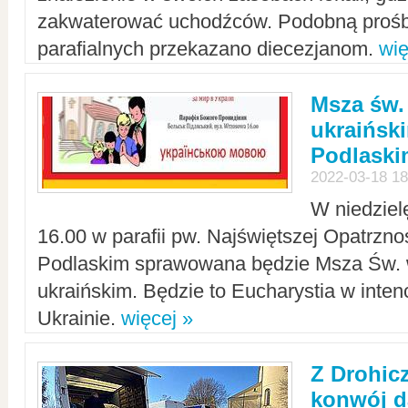
zakwaterować uchodźców. Podobną prośb
parafialnych przekazano diecezjanom.
wię
Msza św.
ukraińsk
Podlaski
2022-03-18 18
W niedziel
16.00 w parafii pw. Najświętszej Opatrzno
Podlaskim sprawowana będzie Msza Św. 
ukraińskim. Będzie to Eucharystia w intenc
Ukrainie.
więcej »
Z Drohic
konwój d