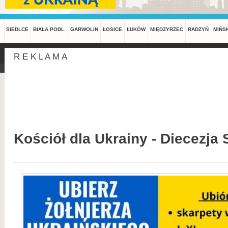
SIEDLCE
BIAŁA PODL.
GARWOLIN
ŁOSICE
ŁUKÓW
MIĘDZYRZEC
RADZYŃ
MIŃS
R E K L A M A
Kościół dla Ukrainy - Diecezja 