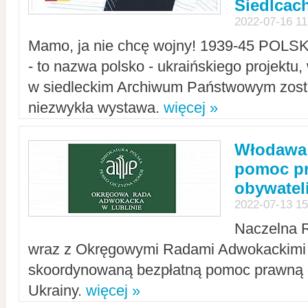
Siedlcac
2022-07-16 11
Mamo, ja nie chcę wojny! 1939-45 POLS
- to nazwa polsko - ukraińskiego projektu
w siedleckim Archiwum Państwowym zosta
niezwykła wystawa.
więcej »
Włodawa:
pomoc pr
obywatel
2022-07-13 15
Naczelna 
wraz z Okręgowymi Radami Adwokackimi 
skoordynowaną bezpłatną pomoc prawną d
Ukrainy.
więcej »