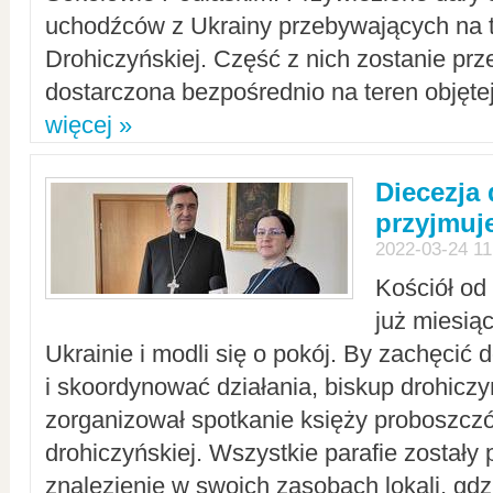
uchodźców z Ukrainy przebywających na t
Drohiczyńskiej. Część z nich zostanie pr
dostarczona bezpośrednio na teren objęte
więcej »
Diecezja
przyjmuj
2022-03-24 11
Kościół od
już miesią
Ukrainie i modli się o pokój. By zachęcić
i skoordynować działania, biskup drohicz
zorganizował spotkanie księży proboszczó
drohiczyńskiej. Wszystkie parafie zostały
znalezienie w swoich zasobach lokali, gd