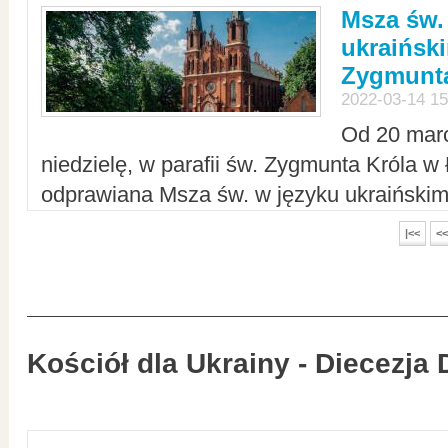
Msza św.
ukraiński
Zygmunta
2022-03-14 15
Od 20 mar
niedzielę, w parafii św. Zygmunta Króla w
odprawiana Msza św. w języku ukraiński
|<<
<<
Kościół dla Ukrainy - Diecezja