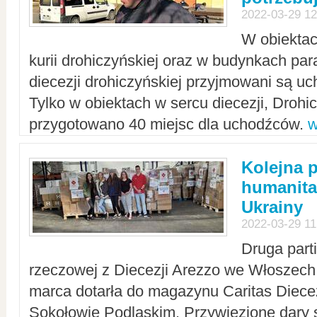
2022-03-29 12
W obiektac
kurii drohiczyńskiej oraz w budynkach para
diecezji drohiczyńskiej przyjmowani są uc
Tylko w obiektach w sercu diecezji, Drohi
przygotowano 40 miejsc dla uchodźców.
w
Kolejna 
humanita
Ukrainy
2022-03-29 11
Druga part
rzeczowej z Diecezji Arezzo we Włoszech 
marca dotarła do magazynu Caritas Diecez
Sokołowie Podlaskim. Przywiezione dary 