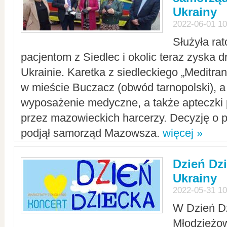
Ukrainy
2022-06-01 10
Służyła ra
pacjentom z Siedlec i okolic teraz zyska d
Ukrainie. Karetka z siedleckiego „Meditrans
w mieście Buczacz (obwód tarnopolski), a
wyposażenie medyczne, a także apteczki
przez mazowieckich harcerzy. Decyzję o 
podjął samorząd Mazowsza.
więcej »
Dzień Dz
Ukrainy
2022-05-31 10
W Dzień D
Młodzieżo