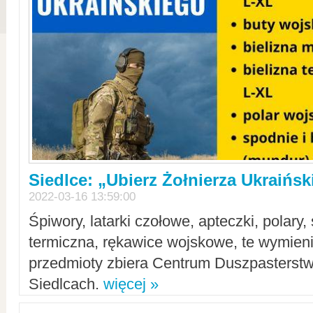
Siedlce: „Ubierz Żołnierza Ukraińs
2022-03-16 13:59:00
Śpiwory, latarki czołowe, apteczki, polary, 
termiczna, rękawice wojskowe, te wymieni
przedmioty zbiera Centrum Duszpasterst
Siedlcach.
więcej »