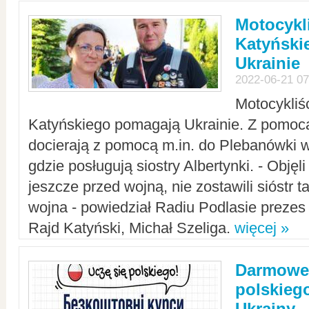
Motocykli
Katyński
Ukrainie
2022-06-21 07
Motocykliś
Katyńskiego pomagają Ukrainie. Z pomoc
docierają z pomocą m.in. do Plebanówki w
gdzie posługują siostry Albertynki. - Objęl
jeszcze przed wojną, nie zostawili sióstr 
wojna - powiedział Radiu Podlasie preze
Rajd Katyński, Michał Szeliga.
więcej »
Darmowe 
polskiego
Ukrainy