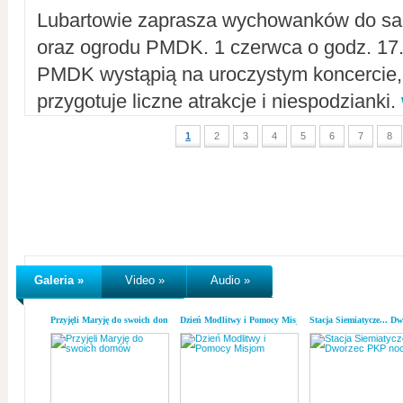
Lubartowie zaprasza wychowanków do sal
oraz ogrodu PMDK. 1 czerwca o godz. 17.0
PMDK wystąpią na uroczystym koncercie
przygotuje liczne atrakcje i niespodzianki.
1
2
3
4
5
6
7
8
Galeria »
Video »
Audio »
Przyjęli Maryję do swoich domów
Dzień Modlitwy i Pomocy Misjom
Stacja Siemiatycze... D