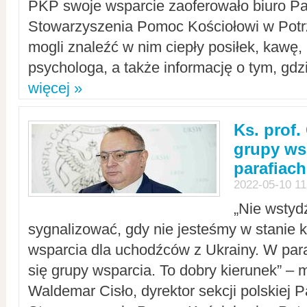
PKP swoje wsparcie zaoferowało biuro P
Stowarzyszenia Pomoc Kościołowi w Potr
mogli znaleźć w nim ciepły posiłek, kawę,
psychologa, a także informację o tym, gdzi
więcej »
Ks. prof.
grupy ws
parafiach
2022-05-10 11
„Nie wstyd
sygnalizować, gdy nie jesteśmy w stanie
wsparcia dla uchodźców z Ukrainy. W para
się grupy wsparcia. To dobry kierunek” – m
Waldemar Cisło, dyrektor sekcji polskiej 