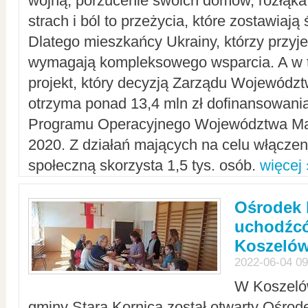
wojną, porzucenie swoich domów, rozłąka 
strach i ból to przeżycia, które zostawiają 
Dlatego mieszkańcy Ukrainy, którzy przyje
wymagają kompleksowego wsparcia. A w
projekt, który decyzją Zarządu Wojewód
otrzyma ponad 13,4 mln zł dofinansowani
Programu Operacyjnego Województwa Ma
2020. Z działań mających na celu włączeni
społeczną skorzysta 1,5 tys. osób.
więcej 
Ośrodek 
uchodźcó
Koszeló
2022-06-04 09
W Koszelów
gminy Stara Kornica został otwarty Ośro