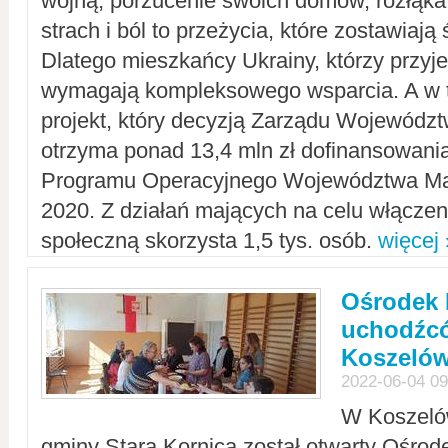
wojną, porzucenie swoich domów, rozłąka 
strach i ból to przeżycia, które zostawiają 
Dlatego mieszkańcy Ukrainy, którzy przyje
wymagają kompleksowego wsparcia. A w
projekt, który decyzją Zarządu Wojewód
otrzyma ponad 13,4 mln zł dofinansowani
Programu Operacyjnego Województwa Ma
2020. Z działań mających na celu włączeni
społeczną skorzysta 1,5 tys. osób.
więcej 
Ośrodek 
uchodźcó
Koszeló
2022-06-04 09
W Koszelów
gminy Stara Kornica został otwarty Ośro