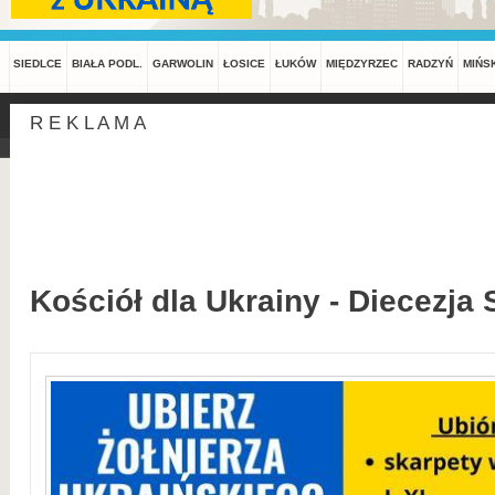
SIEDLCE
BIAŁA PODL.
GARWOLIN
ŁOSICE
ŁUKÓW
MIĘDZYRZEC
RADZYŃ
MIŃS
R E K L A M A
Kościół dla Ukrainy - Diecezja 