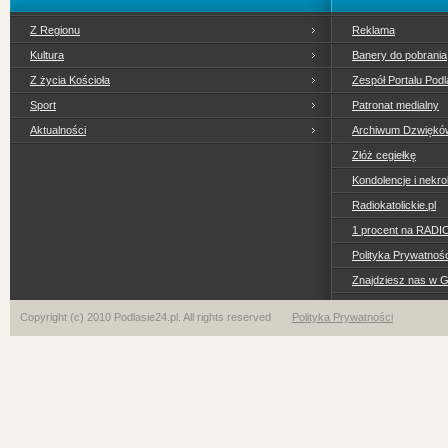
Z Regionu
Reklama
Kultura
Banery do pobrania
Z życia Kościoła
Zespół Portalu Podl
Sport
Patronat medialny
Aktualności
Archiwum Dzwiękó
Złóż cegiełkę
Kondolencje i nekro
Radiokatolickie.pl
1 procent na RADI
Polityka Prywatno
Znajdziesz nas w 
Copyright (c) 2010 Podlasie24.pl. All rights reserved
Polityka Prywatności