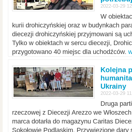
2022-03-29 12
W obiektac
kurii drohiczyńskiej oraz w budynkach para
diecezji drohiczyńskiej przyjmowani są uc
Tylko w obiektach w sercu diecezji, Drohi
przygotowano 40 miejsc dla uchodźców.
w
Kolejna 
humanita
Ukrainy
2022-03-29 11
Druga part
rzeczowej z Diecezji Arezzo we Włoszech 
marca dotarła do magazynu Caritas Diecez
Sokołowie Podlaskim. Przywiezione dary 