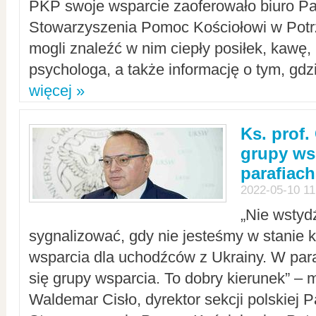
PKP swoje wsparcie zaoferowało biuro P
Stowarzyszenia Pomoc Kościołowi w Potr
mogli znaleźć w nim ciepły posiłek, kawę,
psychologa, a także informację o tym, gdzi
więcej »
Ks. prof.
grupy ws
parafiach
2022-05-10 11
„Nie wstyd
sygnalizować, gdy nie jesteśmy w stanie
wsparcia dla uchodźców z Ukrainy. W para
się grupy wsparcia. To dobry kierunek” – m
Waldemar Cisło, dyrektor sekcji polskiej 