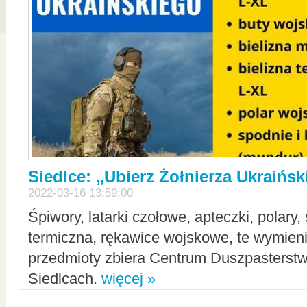
Siedlce: „Ubierz Żołnierza Ukraińs
2022-03-16 13:59:00
Śpiwory, latarki czołowe, apteczki, polary, 
termiczna, rękawice wojskowe, te wymieni
przedmioty zbiera Centrum Duszpasterst
Siedlcach.
więcej »