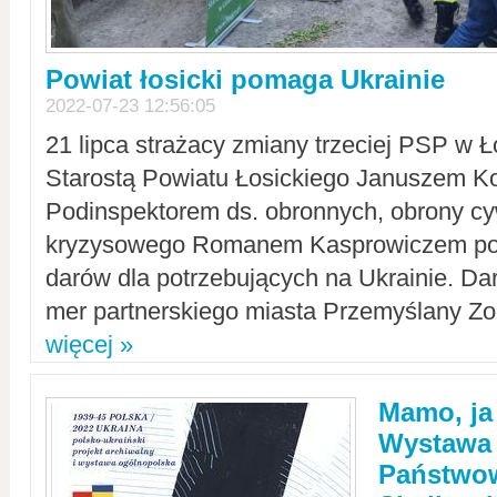
Powiat łosicki pomaga Ukrainie
2022-07-23 12:56:05
21 lipca strażacy zmiany trzeciej PSP w 
Starostą Powiatu Łosickiego Januszem Ko
Podinspektorem ds. obronnych, obrony cyw
kryzysowego Romanem Kasprowiczem po
darów dla potrzebujących na Ukrainie. Dar
mer partnerskiego miasta Przemyślany Zo
więcej »
Mamo, ja
Wystawa
Państwo