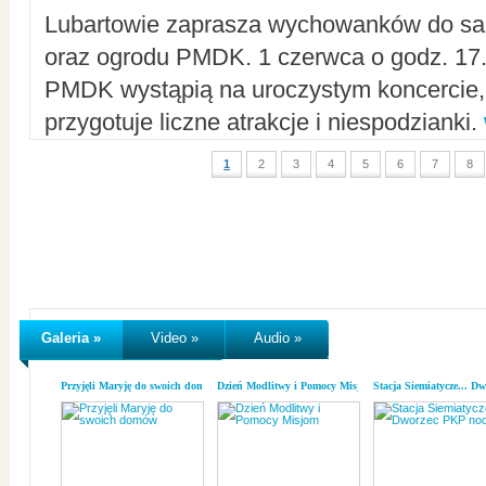
Lubartowie zaprasza wychowanków do sal
oraz ogrodu PMDK. 1 czerwca o godz. 17.0
PMDK wystąpią na uroczystym koncercie
przygotuje liczne atrakcje i niespodzianki.
1
2
3
4
5
6
7
8
Galeria »
Video »
Audio »
Przyjęli Maryję do swoich domów
Dzień Modlitwy i Pomocy Misjom
Stacja Siemiatycze... D