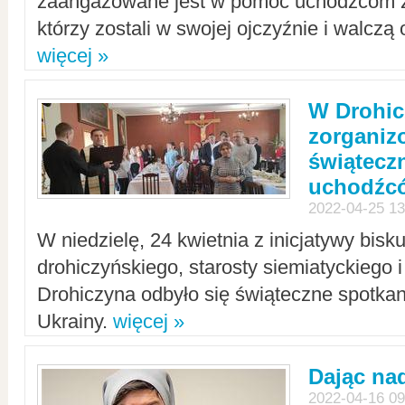
zaangażowane jest w pomoc uchodźcom z 
którzy zostali w swojej ojczyźnie i walczą 
więcej »
W Drohic
zorgani
świątecz
uchodźc
2022-04-25 13
W niedzielę, 24 kwietnia z inicjatywy bisk
drohiczyńskiego, starosty siemiatyckiego i
Drohiczyna odbyło się świąteczne spotka
Ukrainy.
więcej »
Dając nad
2022-04-16 09