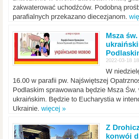
zakwaterować uchodźców. Podobną prośb
parafialnych przekazano diecezjanom.
wię
Msza św.
ukraińsk
Podlaski
2022-03-18 18
W niedziel
16.00 w parafii pw. Najświętszej Opatrzno
Podlaskim sprawowana będzie Msza Św. 
ukraińskim. Będzie to Eucharystia w intenc
Ukrainie.
więcej »
Z Drohic
konwój d