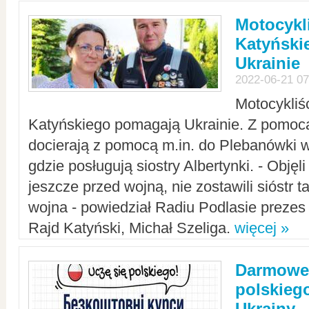
Motocykli
Katyński
Ukrainie
2022-06-21 07
Motocykliś
Katyńskiego pomagają Ukrainie. Z pomoc
docierają z pomocą m.in. do Plebanówki w
gdzie posługują siostry Albertynki. - Objęl
jeszcze przed wojną, nie zostawili sióstr 
wojna - powiedział Radiu Podlasie preze
Rajd Katyński, Michał Szeliga.
więcej »
Darmowe 
polskiego
Ukrainy