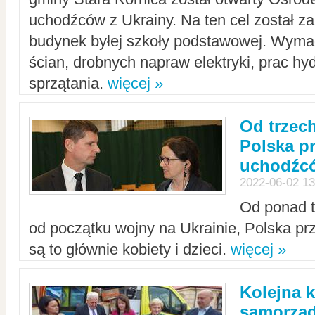
uchodźców z Ukrainy. Na ten cel został 
budynek byłej szkoły podstawowej. Wyma
ścian, drobnych napraw elektryki, prac hy
sprzątania.
więcej »
Od trzec
Polska p
uchodźcó
2022-06-02 13
Od ponad tr
od początku wojny na Ukrainie, Polska p
są to głównie kobiety i dzieci.
więcej »
Kolejna k
samorząd