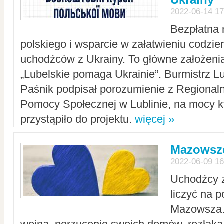
2022-06-14 17
Bezpłatna 
polskiego i wsparcie w załatwieniu codzi
uchodźców z Ukrainy. To główne założenia
„Lubelskie pomaga Ukrainie”. Burmistrz L
Paśnik podpisał porozumienie z Regiona
Pomocy Społecznej w Lublinie, na mocy k
przystąpiło do projektu.
więcej »
Mazowsze
2022-06-09 16
Uchodźcy 
liczyć na 
Mazowsza.