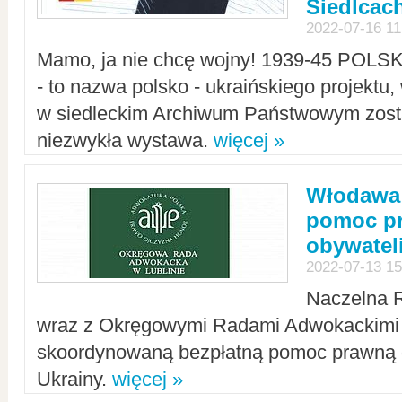
Siedlcac
2022-07-16 11
Mamo, ja nie chcę wojny! 1939-45 POLS
- to nazwa polsko - ukraińskiego projektu
w siedleckim Archiwum Państwowym zosta
niezwykła wystawa.
więcej »
Włodawa:
pomoc pr
obywatel
2022-07-13 15
Naczelna 
wraz z Okręgowymi Radami Adwokackimi 
skoordynowaną bezpłatną pomoc prawną d
Ukrainy.
więcej »