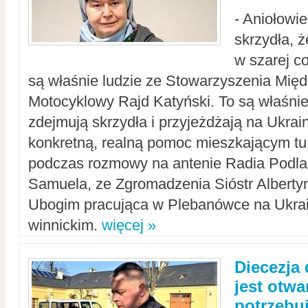
- Aniołowi
skrzydła, 
w szarej c
są właśnie ludzie ze Stowarzyszenia Mi
Motocyklowy Rajd Katyński. To są właśnie 
zdejmują skrzydła i przyjeżdżają na Ukrai
konkretną, realną pomoc mieszkającym tu
podczas rozmowy na antenie Radia Podlas
Samuela, ze Zgromadzenia Sióstr Alberty
Ubogim pracująca w Plebanówce na Ukrai
winnickim.
więcej »
Diecezja
jest otwa
potrzebu