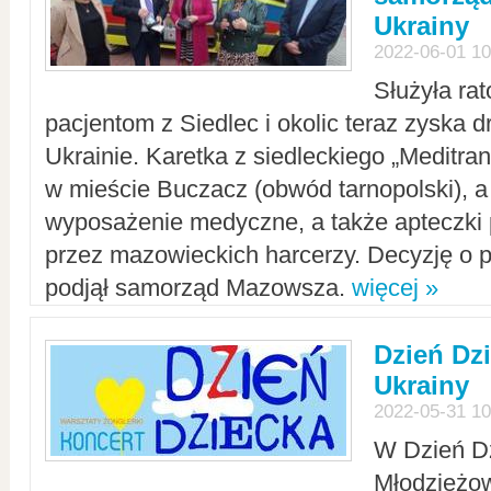
Ukrainy
2022-06-01 10
Służyła ra
pacjentom z Siedlec i okolic teraz zyska d
Ukrainie. Karetka z siedleckiego „Meditrans
w mieście Buczacz (obwód tarnopolski), a
wyposażenie medyczne, a także apteczki
przez mazowieckich harcerzy. Decyzję o 
podjął samorząd Mazowsza.
więcej »
Dzień Dz
Ukrainy
2022-05-31 10
W Dzień D
Młodzieżo