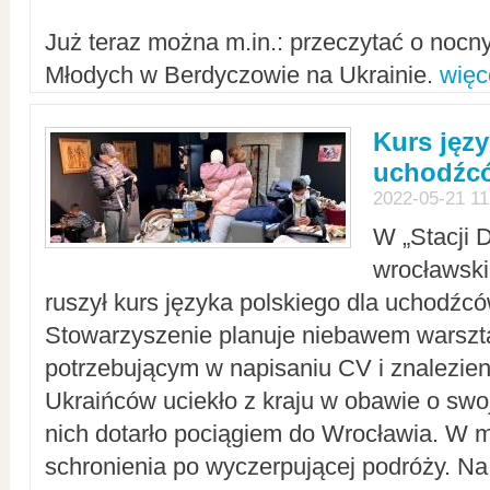
Już teraz można m.in.: przeczytać o noc
Młodych w Berdyczowie na Ukrainie.
więc
Kurs języ
uchodźcó
2022-05-21 11
W „Stacji D
wrocławsk
ruszył kurs języka polskiego dla uchodźcó
Stowarzyszenie planuje niebawem warszt
potrzebującym w napisaniu CV i znalezieni
Ukraińców uciekło z kraju w obawie o swoj
nich dotarło pociągiem do Wrocławia. W m
schronienia po wyczerpującej podróży. 