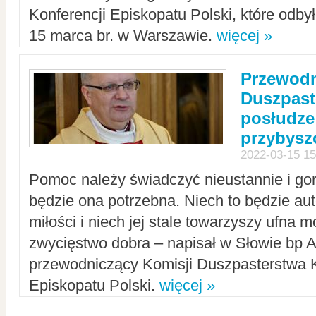
Konferencji Episkopatu Polski, które odbył
15 marca br. w Warszawie.
więcej »
Przewodn
Duszpast
posłudze
przybys
2022-03-15 15
Pomoc należy świadczyć nieustannie i gorl
będzie ona potrzebna. Niech to będzie au
miłości i niech jej stale towarzyszy ufna m
zwycięstwo dobra – napisał w Słowie bp A
przewodniczący Komisji Duszpasterstwa K
Episkopatu Polski.
więcej »