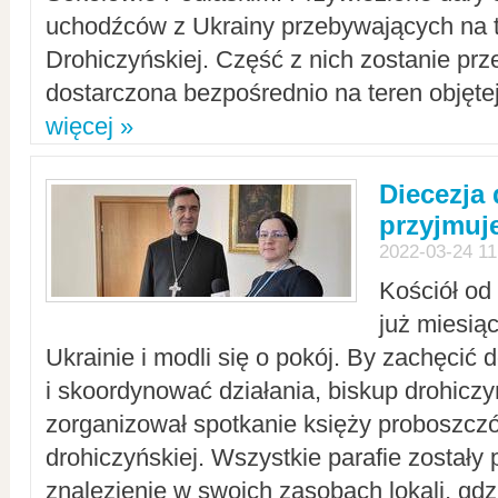
uchodźców z Ukrainy przebywających na t
Drohiczyńskiej. Część z nich zostanie pr
dostarczona bezpośrednio na teren objęte
więcej »
Diecezja
przyjmuj
2022-03-24 11
Kościół od
już miesią
Ukrainie i modli się o pokój. By zachęcić
i skoordynować działania, biskup drohicz
zorganizował spotkanie księży proboszczó
drohiczyńskiej. Wszystkie parafie zostały
znalezienie w swoich zasobach lokali, gd