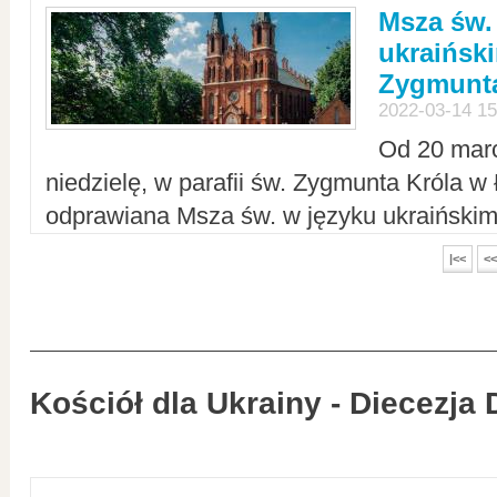
Msza św.
ukraiński
Zygmunta
2022-03-14 15
Od 20 mar
niedzielę, w parafii św. Zygmunta Króla w
odprawiana Msza św. w języku ukraiński
|<<
<<
Kościół dla Ukrainy - Diecezja