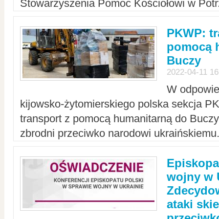
Stowarzyszenia Pomoc Kościołowi w Potr
PKWP: tr
pomocą h
Buczy
2022-04-11 16
W odpowied
kijowsko-żytomierskiego polska sekcja 
transport z pomocą humanitarną do Buczy,
zbrodni przeciwko narodowi ukraińskiemu
Episkopa
wojny w 
Zdecydow
ataki sk
przeciwk