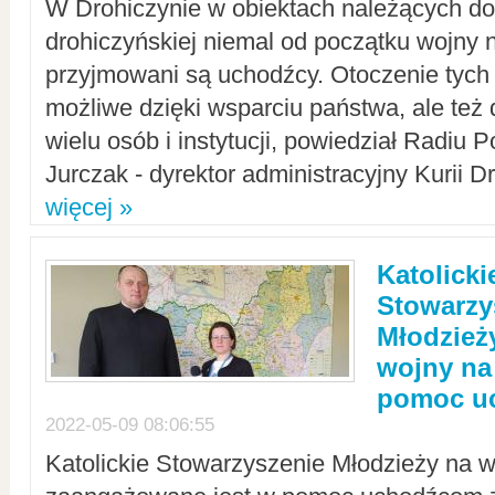
W Drohiczynie w obiektach należących do 
drohiczyńskiej niemal od początku wojny 
przyjmowani są uchodźcy. Otoczenie tych 
możliwe dzięki wsparciu państwa, ale też 
wielu osób i instytucji, powiedział Radiu P
Jurczak - dyrektor administracyjny Kurii D
więcej »
Katolicki
Stowarzy
Młodzież
wojny na 
pomoc u
2022-05-09 08:06:55
Katolickie Stowarzyszenie Młodzieży na w