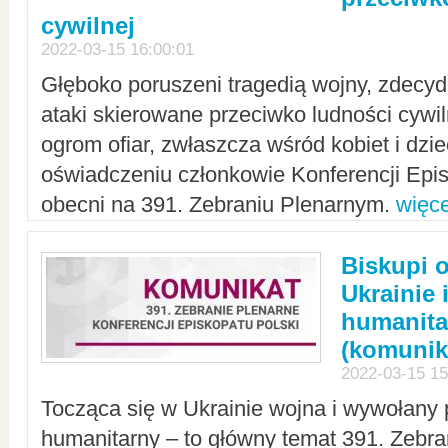
cywilnej
2022-03-15 16:00:01
Głęboko poruszeni tragedią wojny, zdecy
ataki skierowane przeciwko ludności cywi
ogrom ofiar, zwłaszcza wśród kobiet i dzie
oświadczeniu członkowie Konferencji Epis
obecni na 391. Zebraniu Plenarnym.
więce
Biskupi 
Ukrainie 
humanit
(komunik
2022-03-15 15
Tocząca się w Ukrainie wojna i wywołany 
humanitarny – to główny temat 391. Zebr