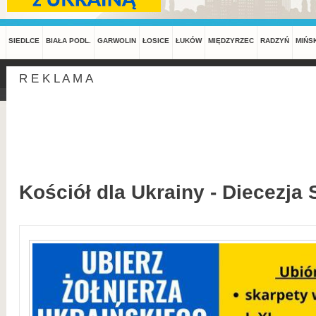
SIEDLCE
BIAŁA PODL.
GARWOLIN
ŁOSICE
ŁUKÓW
MIĘDZYRZEC
RADZYŃ
MIŃS
R E K L A M A
Kościół dla Ukrainy - Diecezja 