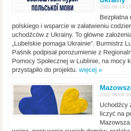
2022-06-14 17
Bezpłatna 
polskiego i wsparcie w załatwieniu codzi
uchodźców z Ukrainy. To główne założenia
„Lubelskie pomaga Ukrainie”. Burmistrz L
Paśnik podpisał porozumienie z Regiona
Pomocy Społecznej w Lublinie, na mocy k
przystąpiło do projektu.
więcej »
Mazowsze
2022-06-09 16
Uchodźcy 
liczyć na 
Mazowsza.