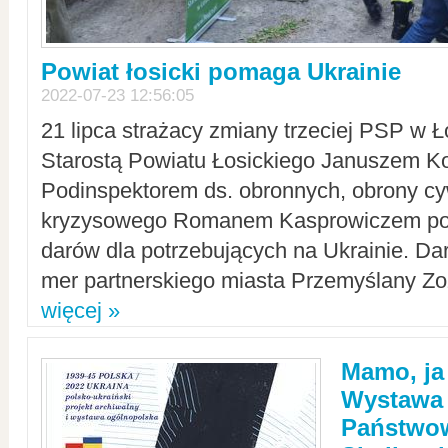
Powiat łosicki pomaga Ukrainie
2022-07-23 12:56:05
21 lipca strażacy zmiany trzeciej PSP w 
Starostą Powiatu Łosickiego Januszem Ko
Podinspektorem ds. obronnych, obrony cyw
kryzysowego Romanem Kasprowiczem po
darów dla potrzebujących na Ukrainie. Dar
mer partnerskiego miasta Przemyślany Zo
więcej »
Mamo, ja
Wystawa
Państwo