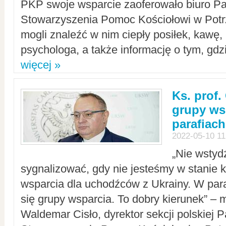
PKP swoje wsparcie zaoferowało biuro P
Stowarzyszenia Pomoc Kościołowi w Potr
mogli znaleźć w nim ciepły posiłek, kawę,
psychologa, a także informację o tym, gdzi
więcej »
Ks. prof.
grupy ws
parafiach
2022-05-10 11
„Nie wstyd
sygnalizować, gdy nie jesteśmy w stanie
wsparcia dla uchodźców z Ukrainy. W para
się grupy wsparcia. To dobry kierunek” – m
Waldemar Cisło, dyrektor sekcji polskiej 