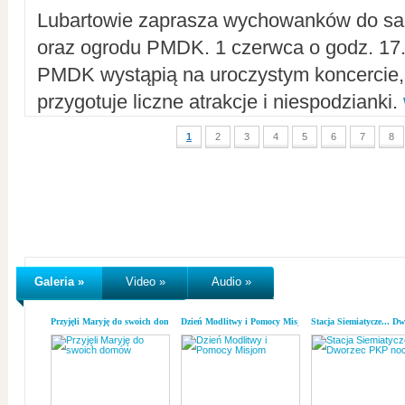
Lubartowie zaprasza wychowanków do sal
oraz ogrodu PMDK. 1 czerwca o godz. 17.0
PMDK wystąpią na uroczystym koncercie
przygotuje liczne atrakcje i niespodzianki.
1
2
3
4
5
6
7
8
Galeria »
Video »
Audio »
Przyjęli Maryję do swoich domów
Dzień Modlitwy i Pomocy Misjom
Stacja Siemiatycze... D