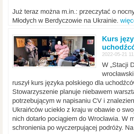
Już teraz można m.in.: przeczytać o noc
Młodych w Berdyczowie na Ukrainie.
więc
Kurs języ
uchodźcó
2022-05-21 11
W „Stacji D
wrocławsk
ruszył kurs języka polskiego dla uchodźcó
Stowarzyszenie planuje niebawem warszt
potrzebującym w napisaniu CV i znalezieni
Ukraińców uciekło z kraju w obawie o swoj
nich dotarło pociągiem do Wrocławia. W m
schronienia po wyczerpującej podróży. 