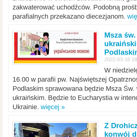
zakwaterować uchodźców. Podobną prośb
parafialnych przekazano diecezjanom.
wię
Msza św.
ukraińsk
Podlaski
2022-03-18 18
W niedziel
16.00 w parafii pw. Najświętszej Opatrzno
Podlaskim sprawowana będzie Msza Św. 
ukraińskim. Będzie to Eucharystia w intenc
Ukrainie.
więcej »
Z Drohic
konwój d