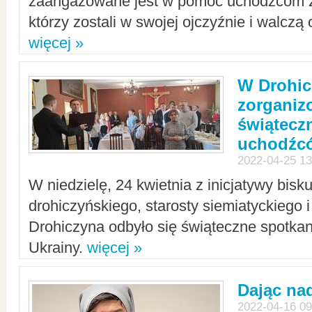
zaangażowane jest w pomoc uchodźcom z 
którzy zostali w swojej ojczyźnie i walczą 
więcej »
W Drohic
zorgani
świątecz
uchodźc
2022-04-25 13
W niedzielę, 24 kwietnia z inicjatywy bisk
drohiczyńskiego, starosty siemiatyckiego i
Drohiczyna odbyło się świąteczne spotka
Ukrainy.
więcej »
Dając nad
2022-04-16 09