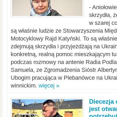
- Aniołowi
skrzydła, 
w szarej c
są właśnie ludzie ze Stowarzyszenia Mi
Motocyklowy Rajd Katyński. To są właśnie 
zdejmują skrzydła i przyjeżdżają na Ukrai
konkretną, realną pomoc mieszkającym tu
podczas rozmowy na antenie Radia Podlas
Samuela, ze Zgromadzenia Sióstr Alberty
Ubogim pracująca w Plebanówce na Ukrai
winnickim.
więcej »
Diecezja
jest otwa
potrzebu