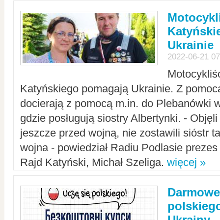
Motocykli
Katyński
Ukrainie
2022-06-21 07
Motocykliś
Katyńskiego pomagają Ukrainie. Z pomoc
docierają z pomocą m.in. do Plebanówki w
gdzie posługują siostry Albertynki. - Objęl
jeszcze przed wojną, nie zostawili sióstr 
wojna - powiedział Radiu Podlasie preze
Rajd Katyński, Michał Szeliga.
więcej »
Darmowe 
polskiego
Ukrainy