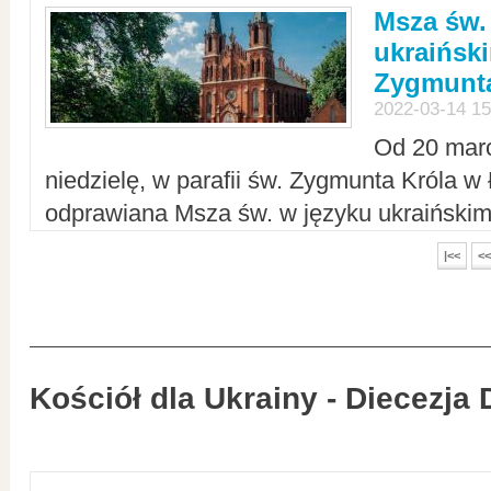
Msza św.
ukraiński
Zygmunta
2022-03-14 15
Od 20 mar
niedzielę, w parafii św. Zygmunta Króla w
odprawiana Msza św. w języku ukraiński
|<<
<<
Kościół dla Ukrainy - Diecezja