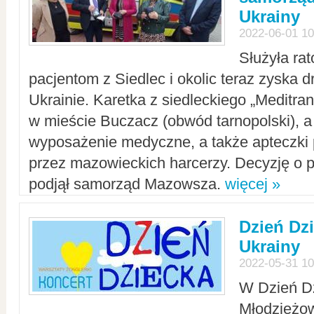
Ukrainy
2022-06-01 10
Służyła ra
pacjentom z Siedlec i okolic teraz zyska d
Ukrainie. Karetka z siedleckiego „Meditrans
w mieście Buczacz (obwód tarnopolski), a
wyposażenie medyczne, a także apteczki
przez mazowieckich harcerzy. Decyzję o 
podjął samorząd Mazowsza.
więcej »
Dzień Dz
Ukrainy
2022-05-31 10
W Dzień D
Młodzieżo