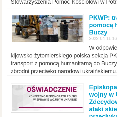
Stowarzyszenia Pomoc Kościołowi w Potr
PKWP: tr
pomocą h
Buczy
2022-04-11 16
W odpowied
kijowsko-żytomierskiego polska sekcja 
transport z pomocą humanitarną do Buczy,
zbrodni przeciwko narodowi ukraińskiemu
Episkopa
wojny w 
Zdecydow
ataki sk
przeciwk