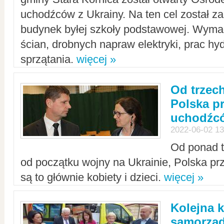
uchodźców z Ukrainy. Na ten cel został 
budynek byłej szkoły podstawowej. Wyma
ścian, drobnych napraw elektryki, prac hy
sprzątania.
więcej »
Od trzec
Polska p
uchodźcó
2022-06-02 13
Od ponad tr
od początku wojny na Ukrainie, Polska p
są to głównie kobiety i dzieci.
więcej »
Kolejna k
samorząd