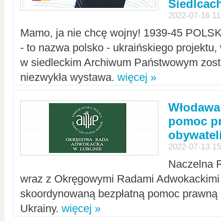
Siedlcac
2022-07-16 11
Mamo, ja nie chcę wojny! 1939-45 POLS
- to nazwa polsko - ukraińskiego projektu
w siedleckim Archiwum Państwowym zosta
niezwykła wystawa.
więcej »
Włodawa:
pomoc pr
obywatel
2022-07-13 15
Naczelna 
wraz z Okręgowymi Radami Adwokackimi 
skoordynowaną bezpłatną pomoc prawną d
Ukrainy.
więcej »