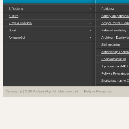
Z Regionu
Reklama
Kultura
Banery do pobrania
Z życia Kościoła
Zespół Portalu Podl
Sport
Patronat medialny
Aktualności
Archiwum Dzwiękó
Złóż cegiełkę
Kondolencje i nekro
Radiokatolickie.pl
1 procent na RADI
Polityka Prywatno
Znajdziesz nas w 
Copyright (c) 2010 Podlasie24.pl. All rights reserved
Polityka Prywatności