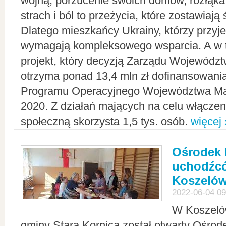
wojną, porzucenie swoich domów, rozłąka 
strach i ból to przeżycia, które zostawiają 
Dlatego mieszkańcy Ukrainy, którzy przyje
wymagają kompleksowego wsparcia. A w
projekt, który decyzją Zarządu Wojewód
otrzyma ponad 13,4 mln zł dofinansowani
Programu Operacyjnego Województwa Ma
2020. Z działań mających na celu włączeni
społeczną skorzysta 1,5 tys. osób.
więcej 
Ośrodek 
uchodźcó
Koszeló
2022-06-04 09
W Koszelów
gminy Stara Kornica został otwarty Ośro