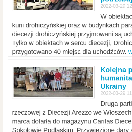
2022-03-29 12
W obiektac
kurii drohiczyńskiej oraz w budynkach para
diecezji drohiczyńskiej przyjmowani są uc
Tylko w obiektach w sercu diecezji, Drohi
przygotowano 40 miejsc dla uchodźców.
w
Kolejna 
humanita
Ukrainy
2022-03-29 11
Druga part
rzeczowej z Diecezji Arezzo we Włoszech 
marca dotarła do magazynu Caritas Diecez
Sokołowie Podlaskim. Przywiezione dary 