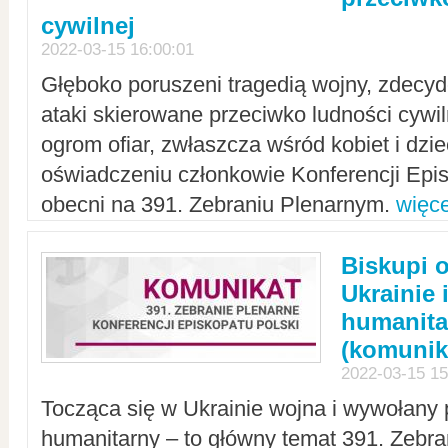
cywilnej
2022-03-15 16:00:01
Głęboko poruszeni tragedią wojny, zdecy
ataki skierowane przeciwko ludności cywi
ogrom ofiar, zwłaszcza wśród kobiet i dzie
oświadczeniu członkowie Konferencji Epis
obecni na 391. Zebraniu Plenarnym.
więce
Biskupi 
Ukrainie 
humanit
(komunik
2022-03-15 15
Tocząca się w Ukrainie wojna i wywołany 
humanitarny – to główny temat 391. Zebr