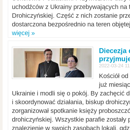
uchodźców z Ukrainy przebywających na t
Drohiczyńskiej. Część z nich zostanie pr
dostarczona bezpośrednio na teren objęte
więcej »
Diecezja
przyjmuj
2022-03-24 11
Kościół od
już miesią
Ukrainie i modli się o pokój. By zachęcić
i skoordynować działania, biskup drohicz
zorganizował spotkanie księży proboszczó
drohiczyńskiej. Wszystkie parafie zostały
znalezienie w swoich zasobach lokali, gd