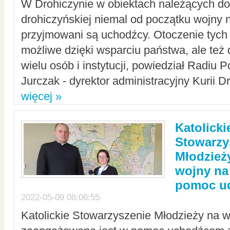
W Drohiczynie w obiektach należących do 
drohiczyńskiej niemal od początku wojny 
przyjmowani są uchodźcy. Otoczenie tych 
możliwe dzięki wsparciu państwa, ale też 
wielu osób i instytucji, powiedział Radiu P
Jurczak - dyrektor administracyjny Kurii D
więcej »
Katolicki
Stowarzy
Młodzież
wojny na 
pomoc u
2022-05-09 08:06:55
Katolickie Stowarzyszenie Młodzieży na w