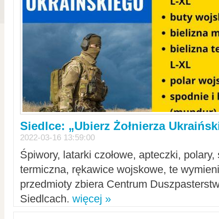
Siedlce: „Ubierz Żołnierza Ukraińs
2022-03-16 13:59:00
Śpiwory, latarki czołowe, apteczki, polary, 
termiczna, rękawice wojskowe, te wymieni
przedmioty zbiera Centrum Duszpasterst
Siedlcach.
więcej »