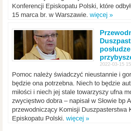
Konferencji Episkopatu Polski, które odbył
15 marca br. w Warszawie.
więcej »
Przewodn
Duszpast
posłudze
przybys
2022-03-15 15
Pomoc należy świadczyć nieustannie i gorl
będzie ona potrzebna. Niech to będzie au
miłości i niech jej stale towarzyszy ufna m
zwycięstwo dobra – napisał w Słowie bp A
przewodniczący Komisji Duszpasterstwa K
Episkopatu Polski.
więcej »