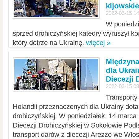
kijowskie
2022-03-15 14
W poniedzi
sprzed drohiczyńskiej katedry wyruszył k
który dotrze na Ukrainę.
więcej »
Międzyn
dla Ukra
Diecezji 
2022-03-15 08
Transporty
Holandii przeznaczonych dla Ukrainy dotar
drohiczyńskiej. W poniedziałek, 14 marca 
Diecezji Drohiczyńskiej w Sokołowie Pod
transport darów z diecezji Arezzo we Wło