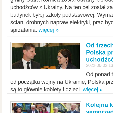
uchodźców z Ukrainy. Na ten cel został 
budynek byłej szkoły podstawowej. Wyma
ścian, drobnych napraw elektryki, prac hy
sprzątania.
więcej »
Od trzec
Polska p
uchodźcó
2022-06-02 13
Od ponad tr
od początku wojny na Ukrainie, Polska p
są to głównie kobiety i dzieci.
więcej »
Kolejna k
samorząd