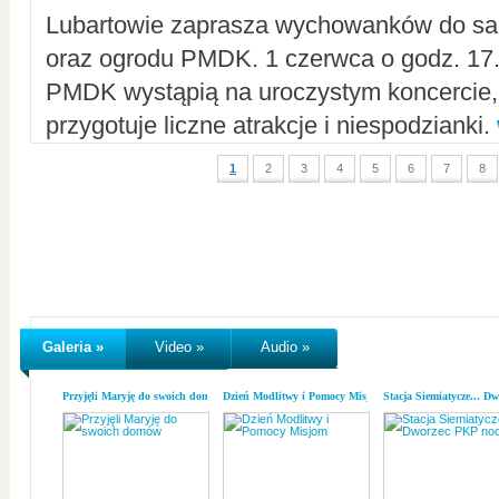
Lubartowie zaprasza wychowanków do sal
oraz ogrodu PMDK. 1 czerwca o godz. 17.0
PMDK wystąpią na uroczystym koncercie
przygotuje liczne atrakcje i niespodzianki.
1
2
3
4
5
6
7
8
Galeria »
Video »
Audio »
Przyjęli Maryję do swoich domów
Dzień Modlitwy i Pomocy Misjom
Stacja Siemiatycze... D