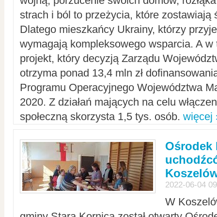
wojną, porzucenie swoich domów, rozłąka 
strach i ból to przeżycia, które zostawiają 
Dlatego mieszkańcy Ukrainy, którzy przyje
wymagają kompleksowego wsparcia. A w
projekt, który decyzją Zarządu Wojewód
otrzyma ponad 13,4 mln zł dofinansowani
Programu Operacyjnego Województwa Ma
2020. Z działań mających na celu włączeni
społeczną skorzysta 1,5 tys. osób.
więcej 
Ośrodek 
uchodźcó
Koszeló
2022-06-04 09
W Koszelów
gminy Stara Kornica został otwarty Ośro