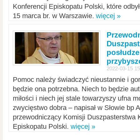
Konferencji Episkopatu Polski, które odbył
15 marca br. w Warszawie.
więcej »
Przewodn
Duszpast
posłudze
przybys
2022-03-15 15
Pomoc należy świadczyć nieustannie i gorl
będzie ona potrzebna. Niech to będzie au
miłości i niech jej stale towarzyszy ufna m
zwycięstwo dobra – napisał w Słowie bp A
przewodniczący Komisji Duszpasterstwa K
Episkopatu Polski.
więcej »