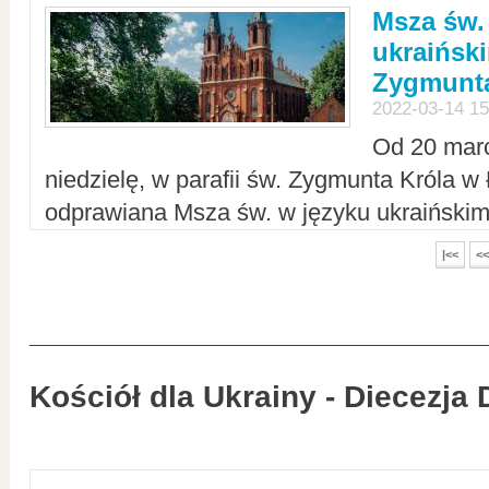
Msza św.
ukraiński
Zygmunta
2022-03-14 15
Od 20 mar
niedzielę, w parafii św. Zygmunta Króla w
odprawiana Msza św. w języku ukraiński
|<<
<<
Kościół dla Ukrainy - Diecezja