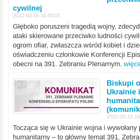
cywilnej
2022-03-15 16:00:01
Głęboko poruszeni tragedią wojny, zdecy
ataki skierowane przeciwko ludności cywi
ogrom ofiar, zwłaszcza wśród kobiet i dzie
oświadczeniu członkowie Konferencji Epis
obecni na 391. Zebraniu Plenarnym.
więce
Biskupi 
Ukrainie 
humanit
(komunik
2022-03-15 15
Tocząca się w Ukrainie wojna i wywołany 
humanitarny – to główny temat 391. Zebr