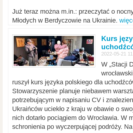
Już teraz można m.in.: przeczytać o noc
Młodych w Berdyczowie na Ukrainie.
więc
Kurs języ
uchodźcó
2022-05-21 11
W „Stacji D
wrocławsk
ruszył kurs języka polskiego dla uchodźcó
Stowarzyszenie planuje niebawem warszt
potrzebującym w napisaniu CV i znalezieni
Ukraińców uciekło z kraju w obawie o swoj
nich dotarło pociągiem do Wrocławia. W m
schronienia po wyczerpującej podróży. 