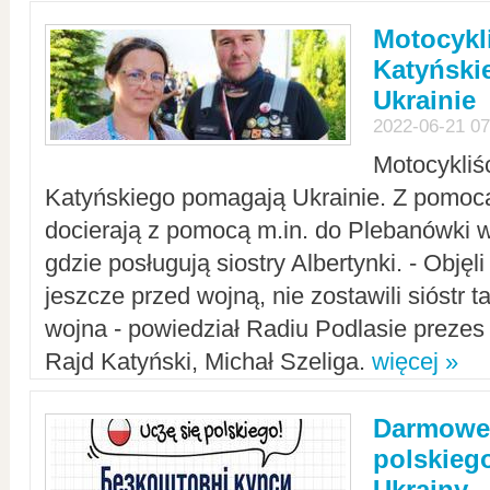
Motocykli
Katyński
Ukrainie
2022-06-21 07
Motocykliś
Katyńskiego pomagają Ukrainie. Z pomoc
docierają z pomocą m.in. do Plebanówki w
gdzie posługują siostry Albertynki. - Objęl
jeszcze przed wojną, nie zostawili sióstr 
wojna - powiedział Radiu Podlasie preze
Rajd Katyński, Michał Szeliga.
więcej »
Darmowe 
polskiego
Ukrainy