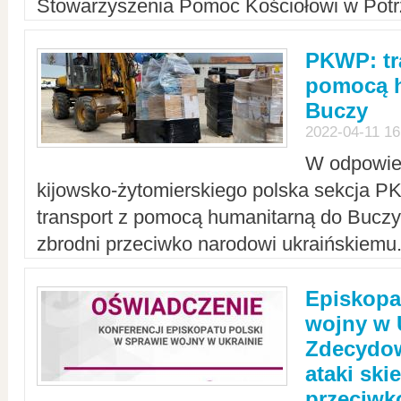
Stowarzyszenia Pomoc Kościołowi w Potr
PKWP: tr
pomocą h
Buczy
2022-04-11 16
W odpowied
kijowsko-żytomierskiego polska sekcja 
transport z pomocą humanitarną do Buczy,
zbrodni przeciwko narodowi ukraińskiemu
Episkopa
wojny w 
Zdecydow
ataki sk
przeciwk