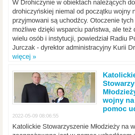
W Drohiczynie w obiektach należących do 
drohiczyńskiej niemal od początku wojny 
przyjmowani są uchodźcy. Otoczenie tych 
możliwe dzięki wsparciu państwa, ale też 
wielu osób i instytucji, powiedział Radiu P
Jurczak - dyrektor administracyjny Kurii D
więcej »
Katolicki
Stowarzy
Młodzież
wojny na 
pomoc u
2022-05-09 08:06:55
Katolickie Stowarzyszenie Młodzieży na w