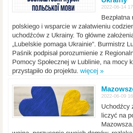
2022-06-14 17
Bezpłatna 
polskiego i wsparcie w załatwieniu codzi
uchodźców z Ukrainy. To główne założenia
„Lubelskie pomaga Ukrainie”. Burmistrz L
Paśnik podpisał porozumienie z Regiona
Pomocy Społecznej w Lublinie, na mocy k
przystąpiło do projektu.
więcej »
Mazowsze
2022-06-09 16
Uchodźcy 
liczyć na 
Mazowsza.