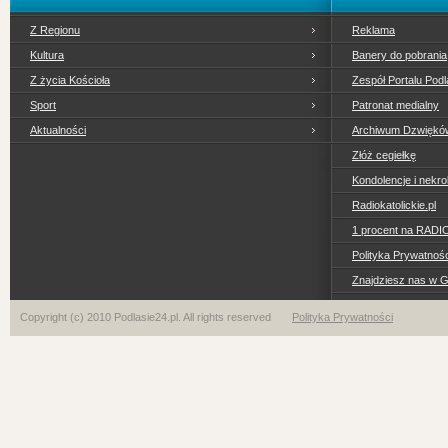
Z Regionu
Reklama
Kultura
Banery do pobrania
Z życia Kościoła
Zespół Portalu Podl
Sport
Patronat medialny
Aktualności
Archiwum Dzwiękó
Złóż cegiełkę
Kondolencje i nekro
Radiokatolickie.pl
1 procent na RADI
Polityka Prywatno
Znajdziesz nas w 
Copyright (c) 2010 Podlasie24.pl. All rights reserved
Polityka Prywatności