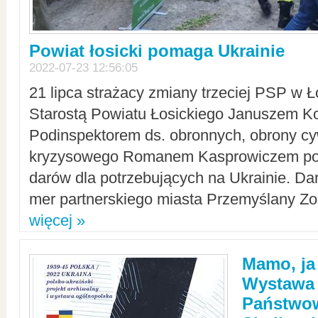
Powiat łosicki pomaga Ukrainie
2022-07-23 12:56:05
21 lipca strażacy zmiany trzeciej PSP w 
Starostą Powiatu Łosickiego Januszem Ko
Podinspektorem ds. obronnych, obrony cyw
kryzysowego Romanem Kasprowiczem po
darów dla potrzebujących na Ukrainie. Dar
mer partnerskiego miasta Przemyślany Zo
więcej »
Mamo, ja
Wystawa
Państwo