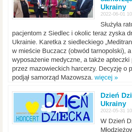
Ukrainy
2022-06-01 10
Służyła ra
pacjentom z Siedlec i okolic teraz zyska d
Ukrainie. Karetka z siedleckiego „Meditrans
w mieście Buczacz (obwód tarnopolski), a
wyposażenie medyczne, a także apteczki
przez mazowieckich harcerzy. Decyzję o 
podjął samorząd Mazowsza.
więcej »
Dzień Dz
Ukrainy
2022-05-31 10
W Dzień D
Młodzieżo