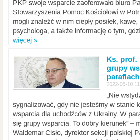
PKP swoje wsparcie zaoferowało biuro P
Stowarzyszenia Pomoc Kościołowi w Potr
mogli znaleźć w nim ciepły posiłek, kawę,
psychologa, a także informację o tym, gdzi
więcej »
Ks. prof.
grupy ws
parafiach
2022-05-10 11
„Nie wstyd
sygnalizować, gdy nie jesteśmy w stanie
wsparcia dla uchodźców z Ukrainy. W para
się grupy wsparcia. To dobry kierunek” – m
Waldemar Cisło, dyrektor sekcji polskiej 