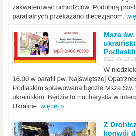
zakwaterować uchodźców. Podobną prośb
parafialnych przekazano diecezjanom.
wię
Msza św.
ukraińsk
Podlaski
2022-03-18 18
W niedziel
16.00 w parafii pw. Najświętszej Opatrzno
Podlaskim sprawowana będzie Msza Św. 
ukraińskim. Będzie to Eucharystia w intenc
Ukrainie.
więcej »
Z Drohic
konwój d