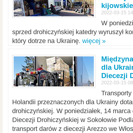
kijowskie
2022-03-15 14
W poniedzi
sprzed drohiczyńskiej katedry wyruszył k
który dotrze na Ukrainę.
więcej »
Międzyn
dla Ukra
Diecezji 
2022-03-15 08
Transporty
Holandii przeznaczonych dla Ukrainy dotar
drohiczyńskiej. W poniedziałek, 14 marca 
Diecezji Drohiczyńskiej w Sokołowie Pod
transport darów z diecezji Arezzo we Wło