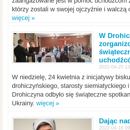
zaangażowane jest w pomoc uchodźcom z 
którzy zostali w swojej ojczyźnie i walczą 
więcej »
W Drohic
zorgani
świątecz
uchodźc
2022-04-25 13
W niedzielę, 24 kwietnia z inicjatywy bisk
drohiczyńskiego, starosty siemiatyckiego i
Drohiczyna odbyło się świąteczne spotka
Ukrainy.
więcej »
Dając nad
2022-04-16 09