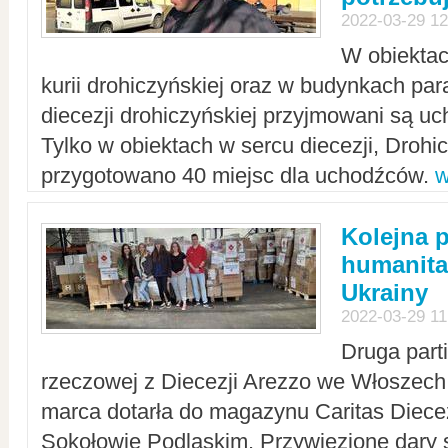
2022-03-29 12
W obiektac
kurii drohiczyńskiej oraz w budynkach para
diecezji drohiczyńskiej przyjmowani są uc
Tylko w obiektach w sercu diecezji, Drohi
przygotowano 40 miejsc dla uchodźców.
w
Kolejna 
humanita
Ukrainy
2022-03-29 11
Druga part
rzeczowej z Diecezji Arezzo we Włoszech 
marca dotarła do magazynu Caritas Diecez
Sokołowie Podlaskim. Przywiezione dary 