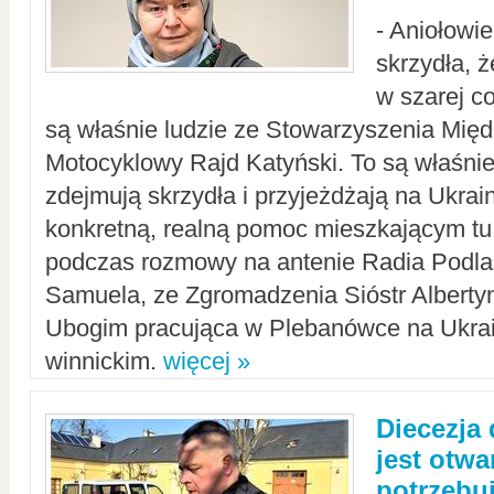
- Aniołowi
skrzydła, 
w szarej c
są właśnie ludzie ze Stowarzyszenia Mi
Motocyklowy Rajd Katyński. To są właśnie 
zdejmują skrzydła i przyjeżdżają na Ukrai
konkretną, realną pomoc mieszkającym tu
podczas rozmowy na antenie Radia Podlas
Samuela, ze Zgromadzenia Sióstr Alberty
Ubogim pracująca w Plebanówce na Ukrai
winnickim.
więcej »
Diecezja
jest otwa
potrzebu