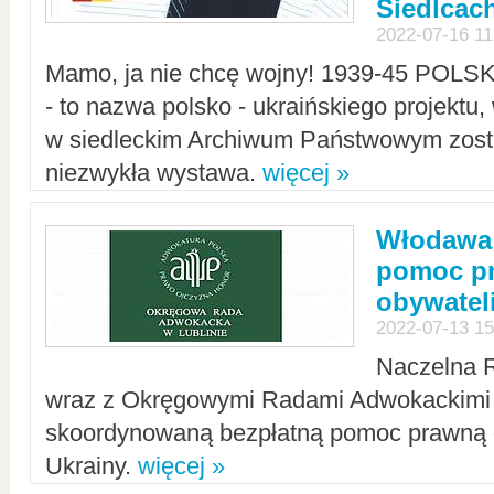
Siedlcac
2022-07-16 11
Mamo, ja nie chcę wojny! 1939-45 POLS
- to nazwa polsko - ukraińskiego projektu
w siedleckim Archiwum Państwowym zosta
niezwykła wystawa.
więcej »
Włodawa:
pomoc pr
obywatel
2022-07-13 15
Naczelna 
wraz z Okręgowymi Radami Adwokackimi 
skoordynowaną bezpłatną pomoc prawną d
Ukrainy.
więcej »