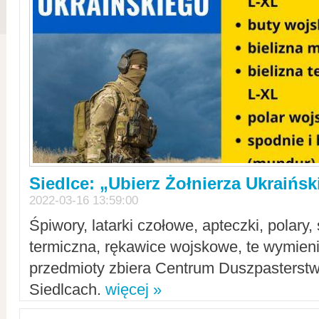
Siedlce: „Ubierz Żołnierza Ukraińs
2022-03-16 13:59:00
Śpiwory, latarki czołowe, apteczki, polary, 
termiczna, rękawice wojskowe, te wymieni
przedmioty zbiera Centrum Duszpasterst
Siedlcach.
więcej »