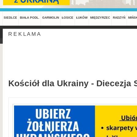
SIEDLCE
BIAŁA PODL.
GARWOLIN
ŁOSICE
ŁUKÓW
MIĘDZYRZEC
RADZYŃ
MIŃS
R E K L A M A
Kościół dla Ukrainy - Diecezja 