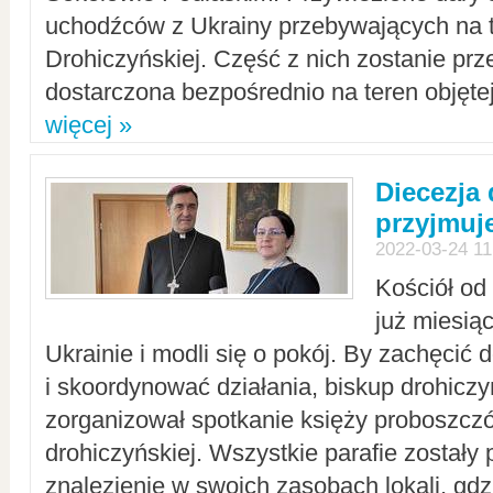
uchodźców z Ukrainy przebywających na t
Drohiczyńskiej. Część z nich zostanie pr
dostarczona bezpośrednio na teren objęte
więcej »
Diecezja
przyjmuj
2022-03-24 11
Kościół od
już miesią
Ukrainie i modli się o pokój. By zachęcić
i skoordynować działania, biskup drohicz
zorganizował spotkanie księży proboszczó
drohiczyńskiej. Wszystkie parafie zostały
znalezienie w swoich zasobach lokali, gd