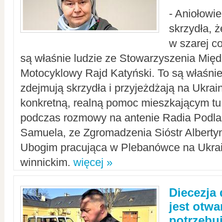
- Aniołowi
skrzydła, 
w szarej c
są właśnie ludzie ze Stowarzyszenia Mi
Motocyklowy Rajd Katyński. To są właśnie 
zdejmują skrzydła i przyjeżdżają na Ukrai
konkretną, realną pomoc mieszkającym tu
podczas rozmowy na antenie Radia Podlas
Samuela, ze Zgromadzenia Sióstr Alberty
Ubogim pracująca w Plebanówce na Ukrai
winnickim.
więcej »
Diecezja
jest otwa
potrzebu