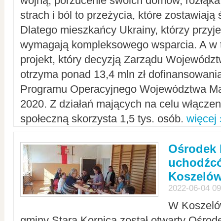
wojną, porzucenie swoich domów, rozłąka 
strach i ból to przeżycia, które zostawiają 
Dlatego mieszkańcy Ukrainy, którzy przyje
wymagają kompleksowego wsparcia. A w
projekt, który decyzją Zarządu Wojewód
otrzyma ponad 13,4 mln zł dofinansowani
Programu Operacyjnego Województwa Ma
2020. Z działań mających na celu włączeni
społeczną skorzysta 1,5 tys. osób.
więcej 
Ośrodek 
uchodźcó
Koszeló
2022-06-04 09
W Koszelów
gminy Stara Kornica został otwarty Ośro