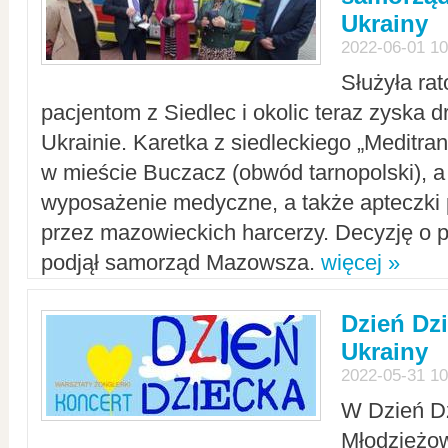
Ukrainy
2022-06-01 10
Służyła ra
pacjentom z Siedlec i okolic teraz zyska d
Ukrainie. Karetka z siedleckiego „Meditrans
w mieście Buczacz (obwód tarnopolski), a
wyposażenie medyczne, a także apteczki
przez mazowieckich harcerzy. Decyzję o 
podjął samorząd Mazowsza.
więcej »
Dzień Dz
Ukrainy
2022-05-31 10
W Dzień D
Młodzieżo