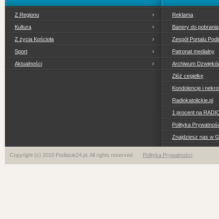
Z Regionu
Reklama
Kultura
Banery do pobrania
Z życia Kościoła
Zespół Portalu Podl
Sport
Patronat medialny
Aktualności
Archiwum Dzwiękó
Złóż cegiełkę
Kondolencje i nekro
Radiokatolickie.pl
1 procent na RADI
Polityka Prywatno
Znajdziesz nas w 
Copyright (c) 2010 Podlasie24.pl. All rights reserved
Polityka Prywatności