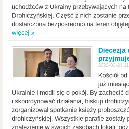
uchodźców z Ukrainy przebywających na t
Drohiczyńskiej. Część z nich zostanie pr
dostarczona bezpośrednio na teren objęte
więcej »
Diecezja
przyjmuj
2022-03-24 11
Kościół od
już miesią
Ukrainie i modli się o pokój. By zachęcić
i skoordynować działania, biskup drohicz
zorganizował spotkanie księży proboszczó
drohiczyńskiej. Wszystkie parafie zostały
znalezienie w swoich zasobach lokali, gd