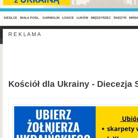
SIEDLCE
BIAŁA PODL.
GARWOLIN
ŁOSICE
ŁUKÓW
MIĘDZYRZEC
RADZYŃ
MIŃS
R E K L A M A
Kościół dla Ukrainy - Diecezja 