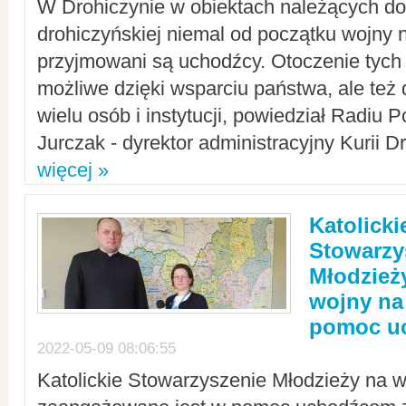
W Drohiczynie w obiektach należących do 
drohiczyńskiej niemal od początku wojny 
przyjmowani są uchodźcy. Otoczenie tych 
możliwe dzięki wsparciu państwa, ale też 
wielu osób i instytucji, powiedział Radiu P
Jurczak - dyrektor administracyjny Kurii D
więcej »
Katolicki
Stowarzy
Młodzież
wojny na 
pomoc u
2022-05-09 08:06:55
Katolickie Stowarzyszenie Młodzieży na w