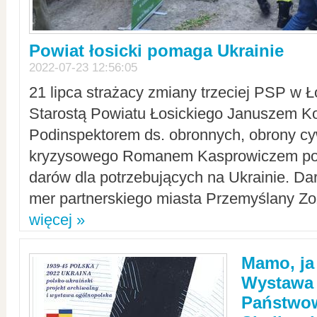
Powiat łosicki pomaga Ukrainie
2022-07-23 12:56:05
21 lipca strażacy zmiany trzeciej PSP w 
Starostą Powiatu Łosickiego Januszem Ko
Podinspektorem ds. obronnych, obrony cyw
kryzysowego Romanem Kasprowiczem po
darów dla potrzebujących na Ukrainie. Dar
mer partnerskiego miasta Przemyślany Zo
więcej »
Mamo, ja
Wystawa
Państwo