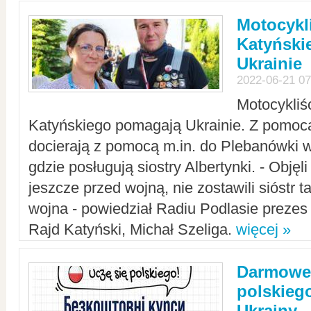
Motocykli
Katyński
Ukrainie
2022-06-21 07
Motocykliś
Katyńskiego pomagają Ukrainie. Z pomoc
docierają z pomocą m.in. do Plebanówki w
gdzie posługują siostry Albertynki. - Objęl
jeszcze przed wojną, nie zostawili sióstr 
wojna - powiedział Radiu Podlasie preze
Rajd Katyński, Michał Szeliga.
więcej »
Darmowe 
polskiego
Ukrainy