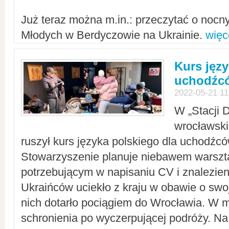
Już teraz można m.in.: przeczytać o noc
Młodych w Berdyczowie na Ukrainie.
więc
Kurs języ
uchodźcó
2022-05-21 11
W „Stacji D
wrocławsk
ruszył kurs języka polskiego dla uchodźcó
Stowarzyszenie planuje niebawem warszt
potrzebującym w napisaniu CV i znalezieni
Ukraińców uciekło z kraju w obawie o swoj
nich dotarło pociągiem do Wrocławia. W m
schronienia po wyczerpującej podróży. 