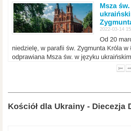
Msza św.
ukraiński
Zygmunta
2022-03-14 15
Od 20 mar
niedzielę, w parafii św. Zygmunta Króla w
odprawiana Msza św. w języku ukraiński
|<<
<<
Kościół dla Ukrainy - Diecezja