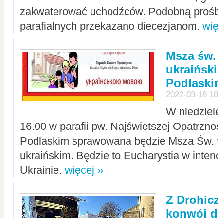
zakwaterować uchodźców. Podobną prośb
parafialnych przekazano diecezjanom.
wię
Msza św.
ukraińsk
Podlaski
2022-03-18 18
W niedziel
16.00 w parafii pw. Najświętszej Opatrzno
Podlaskim sprawowana będzie Msza Św. 
ukraińskim. Będzie to Eucharystia w intenc
Ukrainie.
więcej »
Z Drohic
konwój d