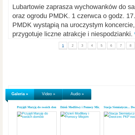
Lubartowie zaprasza wychowanków do sal
oraz ogrodu PMDK. 1 czerwca o godz. 17.0
PMDK wystąpią na uroczystym koncercie
przygotuje liczne atrakcje i niespodzianki.
1
2
3
4
5
6
7
8
Galeria »
Video »
Audio »
Przyjęli Maryję do swoich domów
Dzień Modlitwy i Pomocy Misjom
Stacja Siemiatycze... D