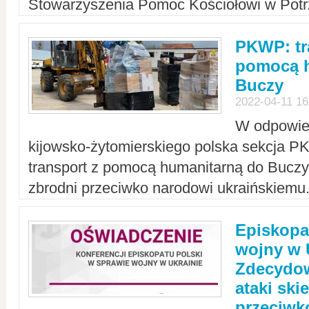
Stowarzyszenia Pomoc Kościołowi w Potr
PKWP: tr
pomocą h
Buczy
2022-04-11 16
W odpowied
kijowsko-żytomierskiego polska sekcja 
transport z pomocą humanitarną do Buczy,
zbrodni przeciwko narodowi ukraińskiemu
Episkopa
wojny w 
Zdecydow
ataki sk
przeciwk