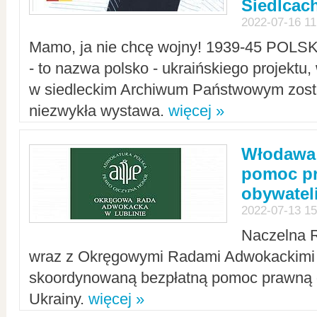
Siedlcac
2022-07-16 11
Mamo, ja nie chcę wojny! 1939-45 POLS
- to nazwa polsko - ukraińskiego projektu
w siedleckim Archiwum Państwowym zosta
niezwykła wystawa.
więcej »
Włodawa:
pomoc pr
obywatel
2022-07-13 15
Naczelna 
wraz z Okręgowymi Radami Adwokackimi 
skoordynowaną bezpłatną pomoc prawną d
Ukrainy.
więcej »