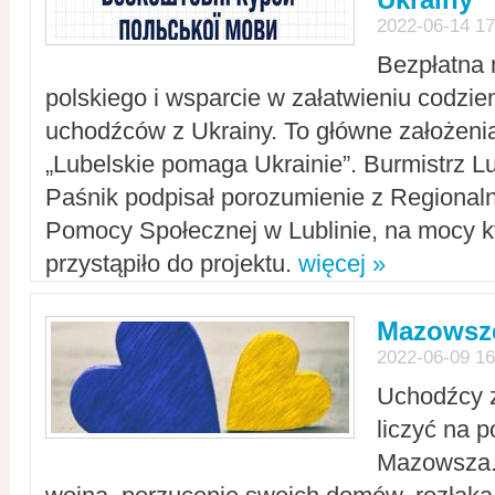
2022-06-14 17
Bezpłatna 
polskiego i wsparcie w załatwieniu codzi
uchodźców z Ukrainy. To główne założenia
„Lubelskie pomaga Ukrainie”. Burmistrz L
Paśnik podpisał porozumienie z Regiona
Pomocy Społecznej w Lublinie, na mocy k
przystąpiło do projektu.
więcej »
Mazowsze
2022-06-09 16
Uchodźcy 
liczyć na 
Mazowsza.