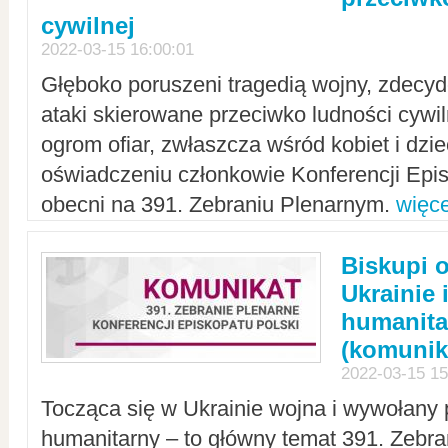
cywilnej
2022-03-15 16:00:01
Głęboko poruszeni tragedią wojny, zdecy
ataki skierowane przeciwko ludności cywi
ogrom ofiar, zwłaszcza wśród kobiet i dzie
oświadczeniu członkowie Konferencji Epis
obecni na 391. Zebraniu Plenarnym.
więce
Biskupi 
Ukrainie 
humanit
(komunik
2022-03-15 15
Tocząca się w Ukrainie wojna i wywołany 
humanitarny – to główny temat 391. Zebr