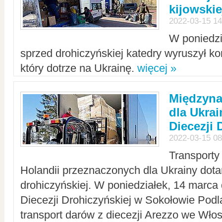
kijowskie
2022-03-15 14
W poniedzi
sprzed drohiczyńskiej katedry wyruszył k
który dotrze na Ukrainę.
więcej »
Międzyn
dla Ukra
Diecezji 
2022-03-15 08
Transporty
Holandii przeznaczonych dla Ukrainy dotar
drohiczyńskiej. W poniedziałek, 14 marca 
Diecezji Drohiczyńskiej w Sokołowie Pod
transport darów z diecezji Arezzo we Wło