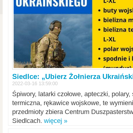
Siedlce: „Ubierz Żołnierza Ukraińs
2022-03-16 13:59:00
Śpiwory, latarki czołowe, apteczki, polary, 
termiczna, rękawice wojskowe, te wymieni
przedmioty zbiera Centrum Duszpasterst
Siedlcach.
więcej »