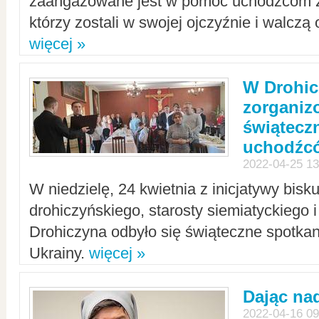
zaangażowane jest w pomoc uchodźcom z 
którzy zostali w swojej ojczyźnie i walczą 
więcej »
W Drohic
zorgani
świątecz
uchodźc
2022-04-25 13
W niedzielę, 24 kwietnia z inicjatywy bisk
drohiczyńskiego, starosty siemiatyckiego i
Drohiczyna odbyło się świąteczne spotka
Ukrainy.
więcej »
Dając nad
2022-04-16 09