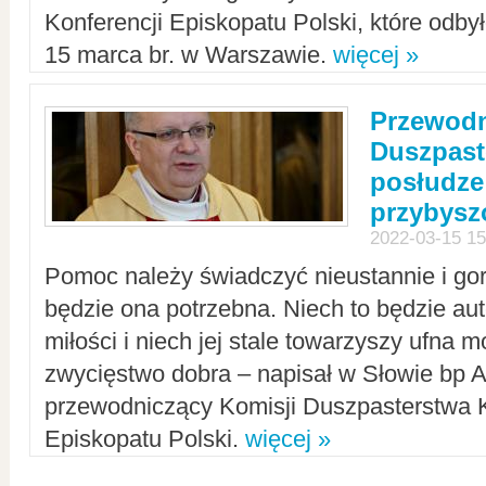
Konferencji Episkopatu Polski, które odbył
15 marca br. w Warszawie.
więcej »
Przewodn
Duszpast
posłudze
przybys
2022-03-15 15
Pomoc należy świadczyć nieustannie i gorl
będzie ona potrzebna. Niech to będzie au
miłości i niech jej stale towarzyszy ufna m
zwycięstwo dobra – napisał w Słowie bp A
przewodniczący Komisji Duszpasterstwa K
Episkopatu Polski.
więcej »