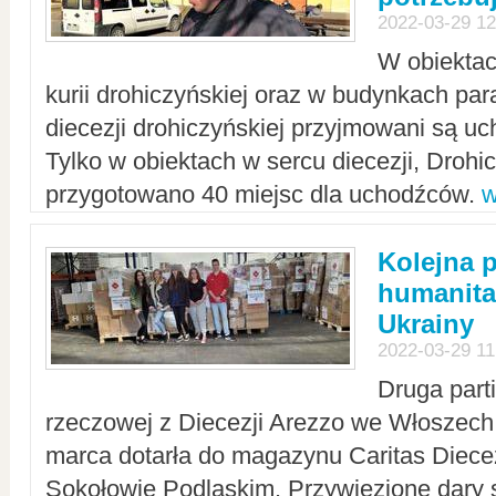
2022-03-29 12
W obiektac
kurii drohiczyńskiej oraz w budynkach para
diecezji drohiczyńskiej przyjmowani są uc
Tylko w obiektach w sercu diecezji, Drohi
przygotowano 40 miejsc dla uchodźców.
w
Kolejna 
humanita
Ukrainy
2022-03-29 11
Druga part
rzeczowej z Diecezji Arezzo we Włoszech 
marca dotarła do magazynu Caritas Diecez
Sokołowie Podlaskim. Przywiezione dary 