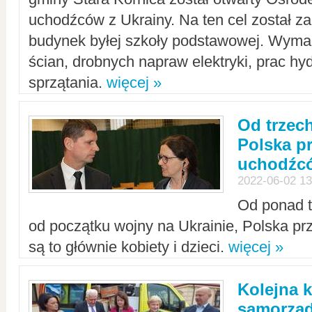
uchodźców z Ukrainy. Na ten cel został 
budynek byłej szkoły podstawowej. Wyma
ścian, drobnych napraw elektryki, prac hy
sprzątania.
więcej »
Od trzec
Polska p
uchodźcó
2022-06-02 13
Od ponad tr
od początku wojny na Ukrainie, Polska p
są to głównie kobiety i dzieci.
więcej »
Kolejna k
samorząd