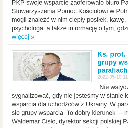
PKP swoje wsparcie zaoferowało biuro P
Stowarzyszenia Pomoc Kościołowi w Potr
mogli znaleźć w nim ciepły posiłek, kawę,
psychologa, a także informację o tym, gdzi
więcej »
Ks. prof.
grupy ws
parafiach
2022-05-10 11
„Nie wstyd
sygnalizować, gdy nie jesteśmy w stanie
wsparcia dla uchodźców z Ukrainy. W para
się grupy wsparcia. To dobry kierunek” – m
Waldemar Cisło, dyrektor sekcji polskiej 