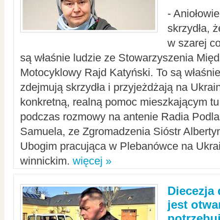
- Aniołowi
skrzydła, 
w szarej c
są właśnie ludzie ze Stowarzyszenia Mi
Motocyklowy Rajd Katyński. To są właśnie 
zdejmują skrzydła i przyjeżdżają na Ukrai
konkretną, realną pomoc mieszkającym tu
podczas rozmowy na antenie Radia Podlas
Samuela, ze Zgromadzenia Sióstr Alberty
Ubogim pracująca w Plebanówce na Ukrai
winnickim.
więcej »
Diecezja
jest otwa
potrzebu