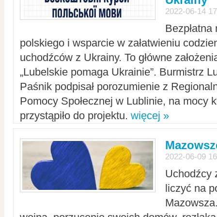
2022-06-14 17
Bezpłatna 
polskiego i wsparcie w załatwieniu codzi
uchodźców z Ukrainy. To główne założenia
„Lubelskie pomaga Ukrainie”. Burmistrz L
Paśnik podpisał porozumienie z Regiona
Pomocy Społecznej w Lublinie, na mocy k
przystąpiło do projektu.
więcej »
Mazowsze
2022-06-09 16
Uchodźcy 
liczyć na 
Mazowsza.