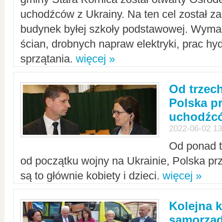
uchodźców z Ukrainy. Na ten cel został 
budynek byłej szkoły podstawowej. Wyma
ścian, drobnych napraw elektryki, prac hy
sprzątania.
więcej »
Od trzec
Polska p
uchodźcó
2022-06-02 13
Od ponad tr
od początku wojny na Ukrainie, Polska p
są to głównie kobiety i dzieci.
więcej »
Kolejna k
samorząd