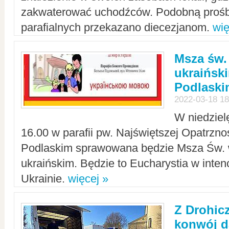
zakwaterować uchodźców. Podobną prośb
parafialnych przekazano diecezjanom.
wię
Msza św.
ukraińsk
Podlaski
2022-03-18 18
W niedziel
16.00 w parafii pw. Najświętszej Opatrzno
Podlaskim sprawowana będzie Msza Św. 
ukraińskim. Będzie to Eucharystia w intenc
Ukrainie.
więcej »
Z Drohic
konwój d