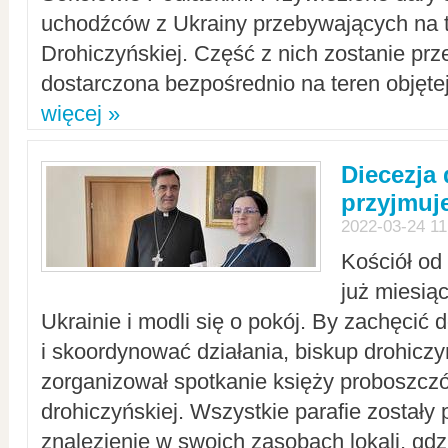
uchodźców z Ukrainy przebywających na t
Drohiczyńskiej. Część z nich zostanie pr
dostarczona bezpośrednio na teren objęte
więcej »
Diecezja
przyjmuj
2022-03-24 11
Kościół od
już miesią
Ukrainie i modli się o pokój. By zachęcić
i skoordynować działania, biskup drohicz
zorganizował spotkanie księży proboszczó
drohiczyńskiej. Wszystkie parafie zostały
znalezienie w swoich zasobach lokali, gd