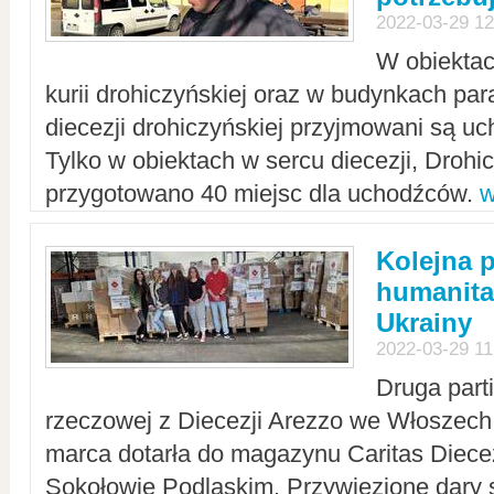
2022-03-29 12
W obiektac
kurii drohiczyńskiej oraz w budynkach para
diecezji drohiczyńskiej przyjmowani są uc
Tylko w obiektach w sercu diecezji, Drohi
przygotowano 40 miejsc dla uchodźców.
w
Kolejna 
humanita
Ukrainy
2022-03-29 11
Druga part
rzeczowej z Diecezji Arezzo we Włoszech 
marca dotarła do magazynu Caritas Diecez
Sokołowie Podlaskim. Przywiezione dary 