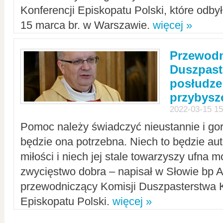
Konferencji Episkopatu Polski, które odbył
15 marca br. w Warszawie.
więcej »
Przewodn
Duszpast
posłudze
przybys
2022-03-15 15
Pomoc należy świadczyć nieustannie i gorl
będzie ona potrzebna. Niech to będzie au
miłości i niech jej stale towarzyszy ufna m
zwycięstwo dobra – napisał w Słowie bp A
przewodniczący Komisji Duszpasterstwa K
Episkopatu Polski.
więcej »