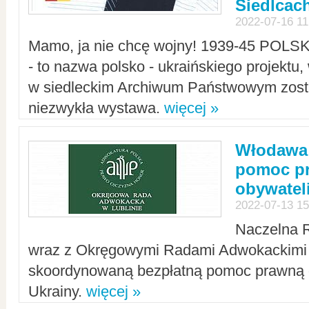
Siedlcac
2022-07-16 11
Mamo, ja nie chcę wojny! 1939-45 POLS
- to nazwa polsko - ukraińskiego projektu
w siedleckim Archiwum Państwowym zosta
niezwykła wystawa.
więcej »
Włodawa:
pomoc pr
obywatel
2022-07-13 15
Naczelna 
wraz z Okręgowymi Radami Adwokackimi 
skoordynowaną bezpłatną pomoc prawną d
Ukrainy.
więcej »