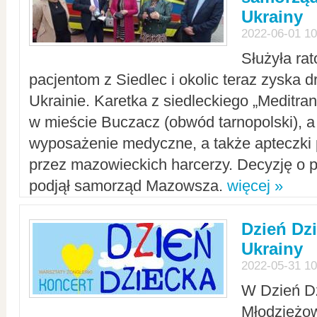
Ukrainy
2022-06-01 10
Służyła ra
pacjentom z Siedlec i okolic teraz zyska d
Ukrainie. Karetka z siedleckiego „Meditrans
w mieście Buczacz (obwód tarnopolski), a
wyposażenie medyczne, a także apteczki
przez mazowieckich harcerzy. Decyzję o 
podjął samorząd Mazowsza.
więcej »
Dzień Dz
Ukrainy
2022-05-31 10
W Dzień D
Młodzieżo