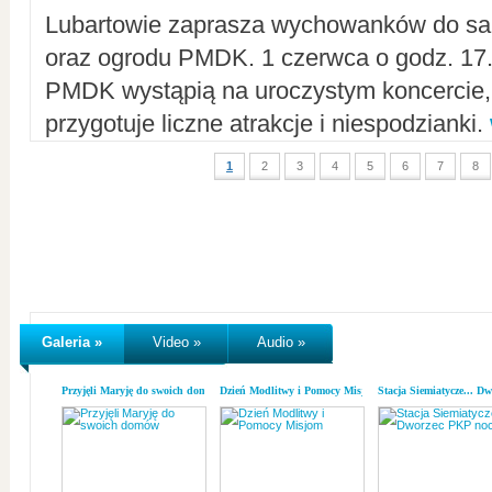
Lubartowie zaprasza wychowanków do sal
oraz ogrodu PMDK. 1 czerwca o godz. 17.0
PMDK wystąpią na uroczystym koncercie
przygotuje liczne atrakcje i niespodzianki.
1
2
3
4
5
6
7
8
Galeria »
Video »
Audio »
Przyjęli Maryję do swoich domów
Dzień Modlitwy i Pomocy Misjom
Stacja Siemiatycze... D