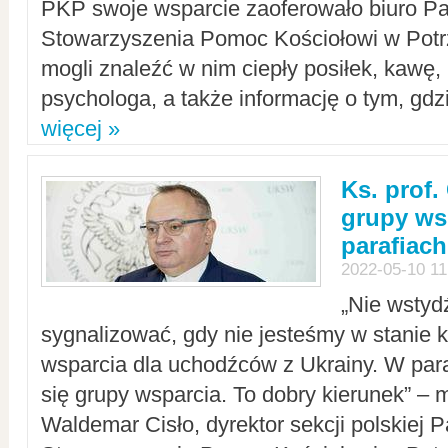
PKP swoje wsparcie zaoferowało biuro P
Stowarzyszenia Pomoc Kościołowi w Potr
mogli znaleźć w nim ciepły posiłek, kawę,
psychologa, a także informację o tym, gdzi
więcej »
Ks. prof.
grupy ws
parafiach
2022-05-10 11
„Nie wstyd
sygnalizować, gdy nie jesteśmy w stanie
wsparcia dla uchodźców z Ukrainy. W para
się grupy wsparcia. To dobry kierunek” – m
Waldemar Cisło, dyrektor sekcji polskiej 