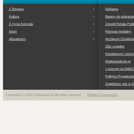
Z Regionu
Reklama
Kultura
Banery do pobrania
Z życia Kościoła
Zespół Portalu Podl
Sport
Patronat medialny
Aktualności
Archiwum Dzwiękó
Złóż cegiełkę
Kondolencje i nekro
Radiokatolickie.pl
1 procent na RADI
Polityka Prywatno
Znajdziesz nas w 
Copyright (c) 2010 Podlasie24.pl. All rights reserved
Polityka Prywatności