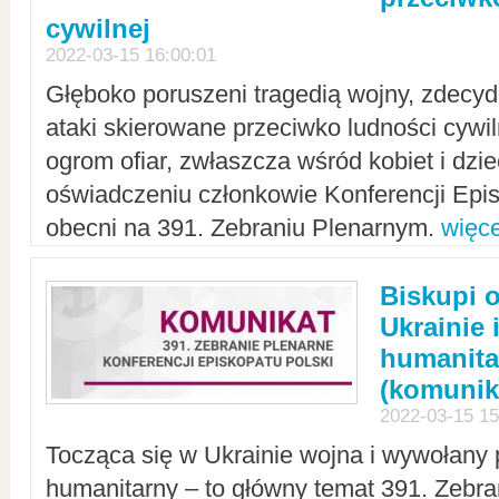
cywilnej
2022-03-15 16:00:01
Głęboko poruszeni tragedią wojny, zdecy
ataki skierowane przeciwko ludności cywi
ogrom ofiar, zwłaszcza wśród kobiet i dzie
oświadczeniu członkowie Konferencji Epis
obecni na 391. Zebraniu Plenarnym.
więce
Biskupi 
Ukrainie 
humanit
(komunik
2022-03-15 15
Tocząca się w Ukrainie wojna i wywołany 
humanitarny – to główny temat 391. Zebr