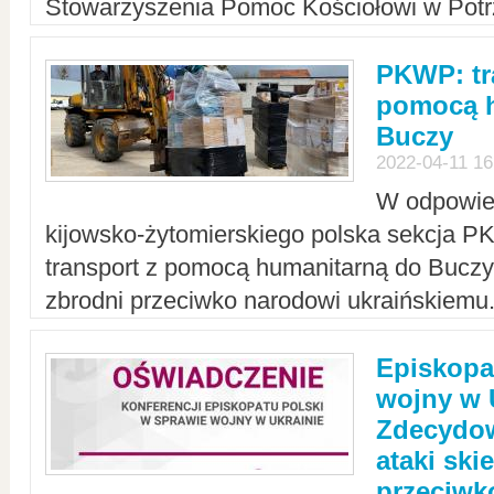
Stowarzyszenia Pomoc Kościołowi w Potr
PKWP: tr
pomocą h
Buczy
2022-04-11 16
W odpowied
kijowsko-żytomierskiego polska sekcja 
transport z pomocą humanitarną do Buczy,
zbrodni przeciwko narodowi ukraińskiemu
Episkopa
wojny w 
Zdecydow
ataki sk
przeciwk