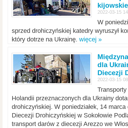
kijowskie
2022-03-15 14
W poniedzi
sprzed drohiczyńskiej katedry wyruszył k
który dotrze na Ukrainę.
więcej »
Międzyn
dla Ukra
Diecezji 
2022-03-15 08
Transporty
Holandii przeznaczonych dla Ukrainy dotar
drohiczyńskiej. W poniedziałek, 14 marca 
Diecezji Drohiczyńskiej w Sokołowie Pod
transport darów z diecezji Arezzo we Wło