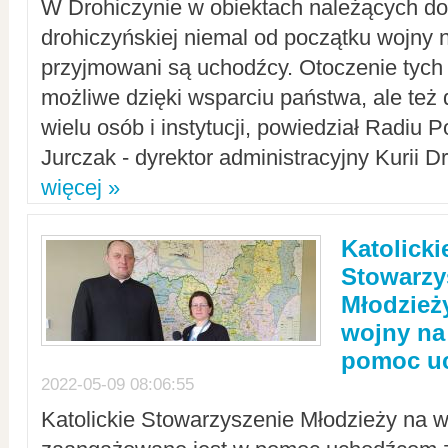
W Drohiczynie w obiektach należących do 
drohiczyńskiej niemal od początku wojny 
przyjmowani są uchodźcy. Otoczenie tych 
możliwe dzięki wsparciu państwa, ale też 
wielu osób i instytucji, powiedział Radiu P
Jurczak - dyrektor administracyjny Kurii D
więcej »
Katolicki
Stowarzy
Młodzież
wojny na 
pomoc u
2022-05-09 08:06:55
Katolickie Stowarzyszenie Młodzieży na w