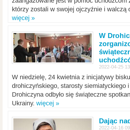
zaangażowane jest w pomoc uchodźcom z 
którzy zostali w swojej ojczyźnie i walczą 
więcej »
W Drohic
zorgani
świątecz
uchodźc
2022-04-25 13
W niedzielę, 24 kwietnia z inicjatywy bisk
drohiczyńskiego, starosty siemiatyckiego i
Drohiczyna odbyło się świąteczne spotka
Ukrainy.
więcej »
Dając nad
2022-04-16 09