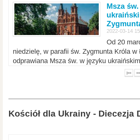
Msza św.
ukraiński
Zygmunta
2022-03-14 15
Od 20 mar
niedzielę, w parafii św. Zygmunta Króla w
odprawiana Msza św. w języku ukraiński
|<<
<<
Kościół dla Ukrainy - Diecezja