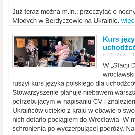
Już teraz można m.in.: przeczytać o noc
Młodych w Berdyczowie na Ukrainie.
więc
Kurs języ
uchodźcó
2022-05-21 11
W „Stacji D
wrocławsk
ruszył kurs języka polskiego dla uchodźcó
Stowarzyszenie planuje niebawem warszt
potrzebującym w napisaniu CV i znalezieni
Ukraińców uciekło z kraju w obawie o swoj
nich dotarło pociągiem do Wrocławia. W m
schronienia po wyczerpującej podróży. 