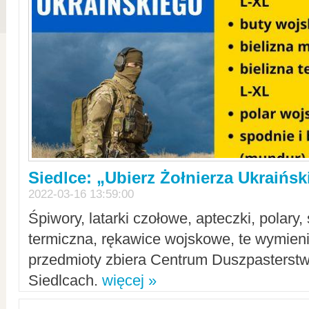
Siedlce: „Ubierz Żołnierza Ukraińs
2022-03-16 13:59:00
Śpiwory, latarki czołowe, apteczki, polary, 
termiczna, rękawice wojskowe, te wymieni
przedmioty zbiera Centrum Duszpasterst
Siedlcach.
więcej »