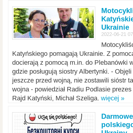
Motocykli
Katyński
Ukrainie
2022-06-21 07
Motocykliś
Katyńskiego pomagają Ukrainie. Z pomoc
docierają z pomocą m.in. do Plebanówki w
gdzie posługują siostry Albertynki. - Objęl
jeszcze przed wojną, nie zostawili sióstr 
wojna - powiedział Radiu Podlasie preze
Rajd Katyński, Michał Szeliga.
więcej »
Darmowe 
polskiego
Ukrainy