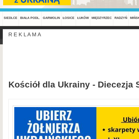
SIEDLCE
BIAŁA PODL.
GARWOLIN
ŁOSICE
ŁUKÓW
MIĘDZYRZEC
RADZYŃ
MIŃS
R E K L A M A
Kościół dla Ukrainy - Diecezja 