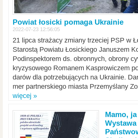
Powiat łosicki pomaga Ukrainie
2022-07-23 12:56:05
21 lipca strażacy zmiany trzeciej PSP w 
Starostą Powiatu Łosickiego Januszem Ko
Podinspektorem ds. obronnych, obrony cyw
kryzysowego Romanem Kasprowiczem po
darów dla potrzebujących na Ukrainie. Dar
mer partnerskiego miasta Przemyślany Zo
więcej »
Mamo, ja
Wystawa
Państwo