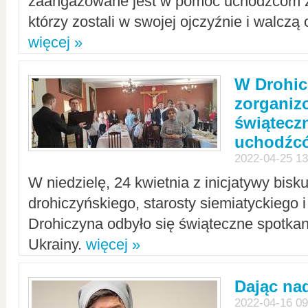
zaangażowane jest w pomoc uchodźcom z 
którzy zostali w swojej ojczyźnie i walczą 
więcej »
W Drohic
zorgani
świątecz
uchodźc
2022-04-25 13
W niedzielę, 24 kwietnia z inicjatywy bisk
drohiczyńskiego, starosty siemiatyckiego i
Drohiczyna odbyło się świąteczne spotka
Ukrainy.
więcej »
Dając nad
2022-04-16 09