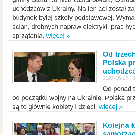
uchodźców z Ukrainy. Na ten cel został 
budynek byłej szkoły podstawowej. Wyma
ścian, drobnych napraw elektryki, prac hy
sprzątania.
więcej »
Od trzec
Polska p
uchodźcó
2022-06-02 13
Od ponad tr
od początku wojny na Ukrainie, Polska p
są to głównie kobiety i dzieci.
więcej »
Kolejna k
samorząd