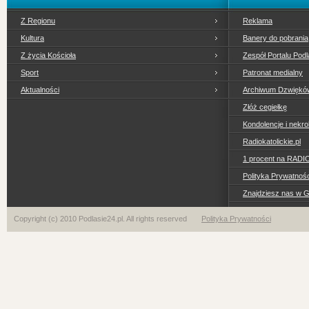
Z Regionu
Reklama
Kultura
Banery do pobrania
Z życia Kościoła
Zespół Portalu Podl
Sport
Patronat medialny
Aktualności
Archiwum Dzwiękó
Złóż cegiełkę
Kondolencje i nekro
Radiokatolickie.pl
1 procent na RADI
Polityka Prywatno
Znajdziesz nas w 
Copyright (c) 2010 Podlasie24.pl. All rights reserved
Polityka Prywatności