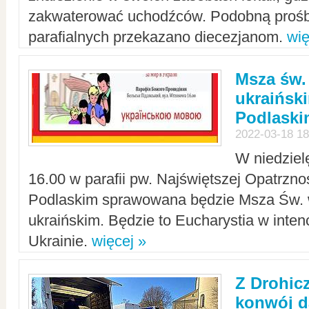
zakwaterować uchodźców. Podobną prośb
parafialnych przekazano diecezjanom.
wię
Msza św.
ukraińsk
Podlaski
2022-03-18 18
W niedziel
16.00 w parafii pw. Najświętszej Opatrzno
Podlaskim sprawowana będzie Msza Św. 
ukraińskim. Będzie to Eucharystia w intenc
Ukrainie.
więcej »
Z Drohic
konwój d