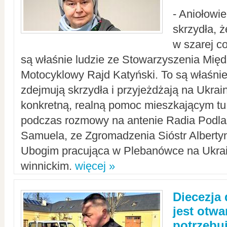
- Aniołowi
skrzydła, 
w szarej c
są właśnie ludzie ze Stowarzyszenia Mi
Motocyklowy Rajd Katyński. To są właśnie 
zdejmują skrzydła i przyjeżdżają na Ukrai
konkretną, realną pomoc mieszkającym tu
podczas rozmowy na antenie Radia Podlas
Samuela, ze Zgromadzenia Sióstr Alberty
Ubogim pracująca w Plebanówce na Ukrai
winnickim.
więcej »
Diecezja
jest otwa
potrzebu