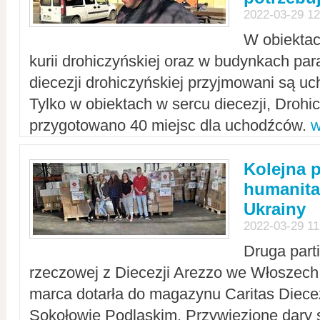
2022-03-29 12
W obiektac
kurii drohiczyńskiej oraz w budynkach para
diecezji drohiczyńskiej przyjmowani są uc
Tylko w obiektach w sercu diecezji, Drohi
przygotowano 40 miejsc dla uchodźców.
w
Kolejna 
humanita
Ukrainy
2022-03-29 11
Druga part
rzeczowej z Diecezji Arezzo we Włoszech 
marca dotarła do magazynu Caritas Diecez
Sokołowie Podlaskim. Przywiezione dary 