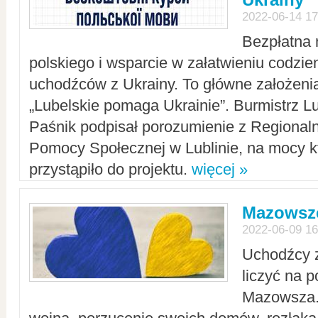
2022-06-14 17
Bezpłatna 
polskiego i wsparcie w załatwieniu codzi
uchodźców z Ukrainy. To główne założenia
„Lubelskie pomaga Ukrainie”. Burmistrz L
Paśnik podpisał porozumienie z Regiona
Pomocy Społecznej w Lublinie, na mocy k
przystąpiło do projektu.
więcej »
Mazowsze
2022-06-09 16
Uchodźcy 
liczyć na 
Mazowsza.