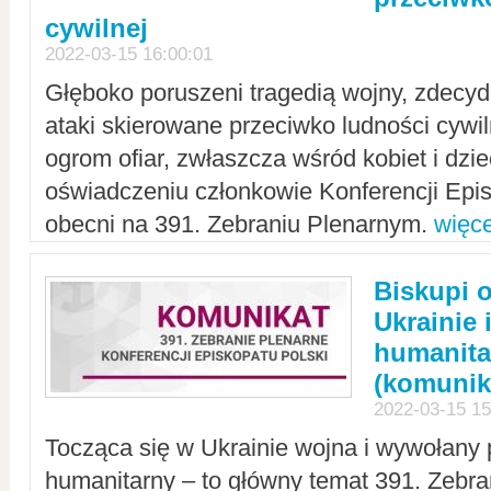
cywilnej
2022-03-15 16:00:01
Głęboko poruszeni tragedią wojny, zdecy
ataki skierowane przeciwko ludności cywi
ogrom ofiar, zwłaszcza wśród kobiet i dzie
oświadczeniu członkowie Konferencji Epis
obecni na 391. Zebraniu Plenarnym.
więce
Biskupi 
Ukrainie 
humanit
(komunik
2022-03-15 15
Tocząca się w Ukrainie wojna i wywołany 
humanitarny – to główny temat 391. Zebr