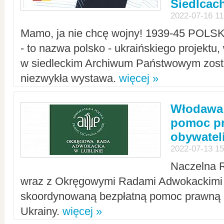
Siedlcac
2022-07-16 11
Mamo, ja nie chcę wojny! 1939-45 POLS
- to nazwa polsko - ukraińskiego projektu
w siedleckim Archiwum Państwowym zosta
niezwykła wystawa.
więcej »
Włodawa:
pomoc pr
obywatel
2022-07-13 15
Naczelna 
wraz z Okręgowymi Radami Adwokackimi 
skoordynowaną bezpłatną pomoc prawną d
Ukrainy.
więcej »