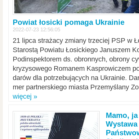
Powiat łosicki pomaga Ukrainie
2022-07-23 12:56:05
21 lipca strażacy zmiany trzeciej PSP w 
Starostą Powiatu Łosickiego Januszem Ko
Podinspektorem ds. obronnych, obrony cyw
kryzysowego Romanem Kasprowiczem po
darów dla potrzebujących na Ukrainie. Dar
mer partnerskiego miasta Przemyślany Zo
więcej »
Mamo, ja
Wystawa
Państwo