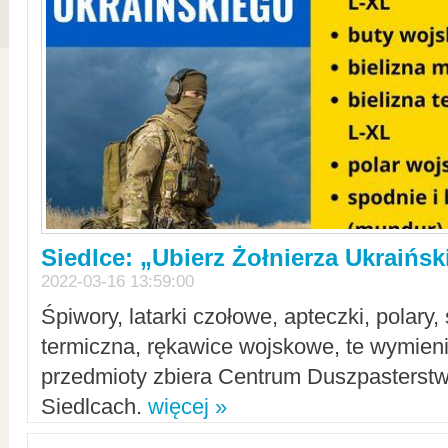
Siedlce: „Ubierz Żołnierza Ukraińs
2022-03-16 13:59:00
Śpiwory, latarki czołowe, apteczki, polary, 
termiczna, rękawice wojskowe, te wymieni
przedmioty zbiera Centrum Duszpasterst
Siedlcach.
więcej »