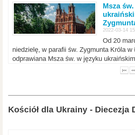
Msza św.
ukraiński
Zygmunta
2022-03-14 15
Od 20 mar
niedzielę, w parafii św. Zygmunta Króla w
odprawiana Msza św. w języku ukraiński
|<<
<<
Kościół dla Ukrainy - Diecezja