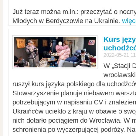
Już teraz można m.in.: przeczytać o noc
Młodych w Berdyczowie na Ukrainie.
więc
Kurs języ
uchodźcó
2022-05-21 11
W „Stacji D
wrocławsk
ruszył kurs języka polskiego dla uchodźcó
Stowarzyszenie planuje niebawem warszt
potrzebującym w napisaniu CV i znalezieni
Ukraińców uciekło z kraju w obawie o swoj
nich dotarło pociągiem do Wrocławia. W m
schronienia po wyczerpującej podróży. 