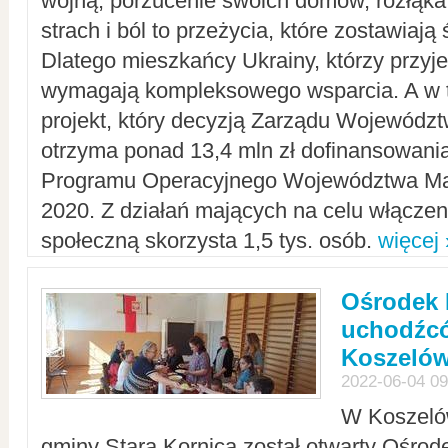
wojną, porzucenie swoich domów, rozłąka 
strach i ból to przeżycia, które zostawiają 
Dlatego mieszkańcy Ukrainy, którzy przyje
wymagają kompleksowego wsparcia. A w
projekt, który decyzją Zarządu Wojewód
otrzyma ponad 13,4 mln zł dofinansowani
Programu Operacyjnego Województwa Ma
2020. Z działań mających na celu włączeni
społeczną skorzysta 1,5 tys. osób.
więcej 
Ośrodek 
uchodźcó
Koszeló
2022-06-04 09
W Koszelów
gminy Stara Kornica został otwarty Ośro