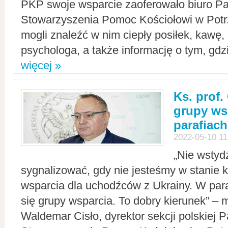
PKP swoje wsparcie zaoferowało biuro P
Stowarzyszenia Pomoc Kościołowi w Potr
mogli znaleźć w nim ciepły posiłek, kawę,
psychologa, a także informację o tym, gdzi
więcej »
Ks. prof.
grupy ws
parafiach
2022-05-10 11
„Nie wstyd
sygnalizować, gdy nie jesteśmy w stanie
wsparcia dla uchodźców z Ukrainy. W para
się grupy wsparcia. To dobry kierunek” – m
Waldemar Cisło, dyrektor sekcji polskiej 