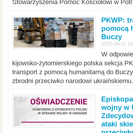
Stowarzyszenia Pomoc Kościołowi w Potr
PKWP: tr
pomocą h
Buczy
2022-04-11 16
W odpowied
kijowsko-żytomierskiego polska sekcja 
transport z pomocą humanitarną do Buczy,
zbrodni przeciwko narodowi ukraińskiemu
Episkopa
wojny w 
Zdecydow
ataki sk
przeciwk