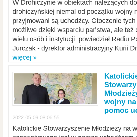
W Drohiczynie w obiektach należących do 
drohiczyńskiej niemal od początku wojny 
przyjmowani są uchodźcy. Otoczenie tych 
możliwe dzięki wsparciu państwa, ale też 
wielu osób i instytucji, powiedział Radiu P
Jurczak - dyrektor administracyjny Kurii D
więcej »
Katolicki
Stowarzy
Młodzież
wojny na 
pomoc u
2022-05-09 08:06:55
Katolickie Stowarzyszenie Młodzieży na w