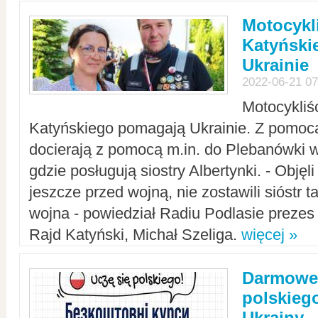
Motocykli
Katyński
Ukrainie
2022-06-21 07
Motocykliś
Katyńskiego pomagają Ukrainie. Z pomoc
docierają z pomocą m.in. do Plebanówki w
gdzie posługują siostry Albertynki. - Objęl
jeszcze przed wojną, nie zostawili sióstr 
wojna - powiedział Radiu Podlasie preze
Rajd Katyński, Michał Szeliga.
więcej »
Darmowe 
polskiego
Ukrainy