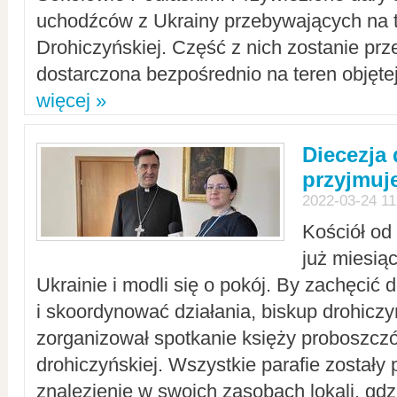
uchodźców z Ukrainy przebywających na t
Drohiczyńskiej. Część z nich zostanie pr
dostarczona bezpośrednio na teren objęte
więcej »
Diecezja
przyjmuj
2022-03-24 11
Kościół od
już miesią
Ukrainie i modli się o pokój. By zachęcić
i skoordynować działania, biskup drohicz
zorganizował spotkanie księży proboszczó
drohiczyńskiej. Wszystkie parafie zostały
znalezienie w swoich zasobach lokali, gd