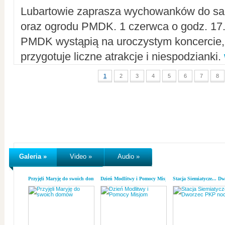
Lubartowie zaprasza wychowanków do sal
oraz ogrodu PMDK. 1 czerwca o godz. 17.0
PMDK wystąpią na uroczystym koncercie
przygotuje liczne atrakcje i niespodzianki.
1
2
3
4
5
6
7
8
Galeria »
Video »
Audio »
Przyjęli Maryję do swoich domów
Dzień Modlitwy i Pomocy Misjom
Stacja Siemiatycze... D