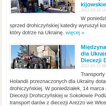
kijowskie
2022-03-15 14
W poniedzi
sprzed drohiczyńskiej katedry wyruszył k
który dotrze na Ukrainę.
więcej »
Międzyn
dla Ukra
Diecezji 
2022-03-15 08
Transporty
Holandii przeznaczonych dla Ukrainy dotar
drohiczyńskiej. W poniedziałek, 14 marca 
Diecezji Drohiczyńskiej w Sokołowie Pod
transport darów z diecezji Arezzo we Wło