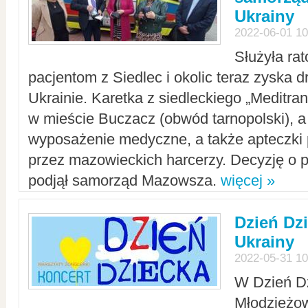
Ukrainy
2022-06-01 10
Służyła ra
pacjentom z Siedlec i okolic teraz zyska d
Ukrainie. Karetka z siedleckiego „Meditrans
w mieście Buczacz (obwód tarnopolski), a
wyposażenie medyczne, a także apteczki
przez mazowieckich harcerzy. Decyzję o 
podjął samorząd Mazowsza.
więcej »
Dzień Dz
Ukrainy
2022-05-31 10
W Dzień D
Młodzieżo