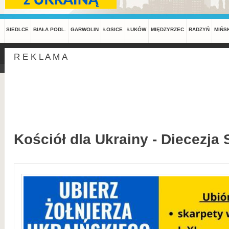
SIEDLCE
BIAŁA PODL.
GARWOLIN
ŁOSICE
ŁUKÓW
MIĘDZYRZEC
RADZYŃ
MIŃS
R E K L A M A
Kościół dla Ukrainy - Diecezja 