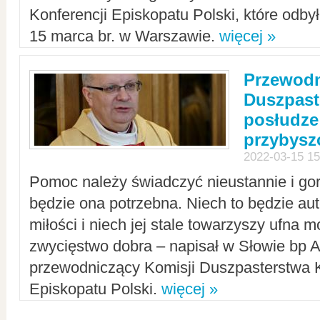
Konferencji Episkopatu Polski, które odbył
15 marca br. w Warszawie.
więcej »
Przewodn
Duszpast
posłudze
przybys
2022-03-15 15
Pomoc należy świadczyć nieustannie i gorl
będzie ona potrzebna. Niech to będzie au
miłości i niech jej stale towarzyszy ufna m
zwycięstwo dobra – napisał w Słowie bp A
przewodniczący Komisji Duszpasterstwa K
Episkopatu Polski.
więcej »