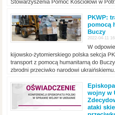
Stowarzyszenia Pomoc Kościołowi w Potr
PKWP: tr
pomocą h
Buczy
2022-04-11 16
W odpowied
kijowsko-żytomierskiego polska sekcja 
transport z pomocą humanitarną do Buczy,
zbrodni przeciwko narodowi ukraińskiemu
Episkopa
wojny w 
Zdecydow
ataki sk
przeciwk