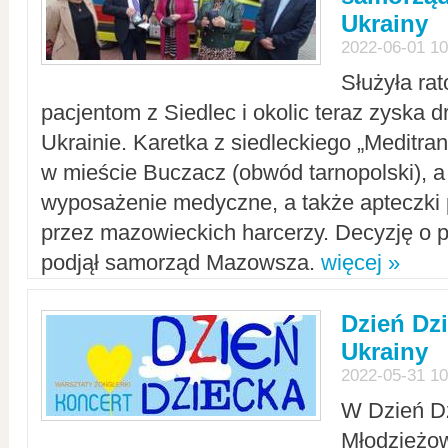
Ukrainy
2022-06-01 10
Służyła ra
pacjentom z Siedlec i okolic teraz zyska d
Ukrainie. Karetka z siedleckiego „Meditrans
w mieście Buczacz (obwód tarnopolski), a
wyposażenie medyczne, a także apteczki
przez mazowieckich harcerzy. Decyzję o 
podjął samorząd Mazowsza.
więcej »
Dzień Dz
Ukrainy
2022-05-31 10
W Dzień D
Młodzieżo