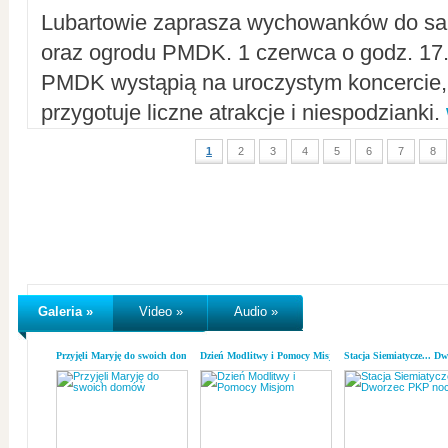
Lubartowie zaprasza wychowanków do sal
oraz ogrodu PMDK. 1 czerwca o godz. 17.0
PMDK wystąpią na uroczystym koncercie
przygotuje liczne atrakcje i niespodzianki.
1
2
3
4
5
6
7
8
Galeria »
Video »
Audio »
Przyjęli Maryję do swoich domów
Dzień Modlitwy i Pomocy Misjom
Stacja Siemiatycze... D