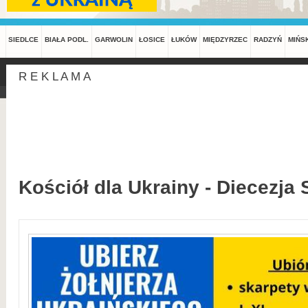
SIEDLCE
BIAŁA PODL.
GARWOLIN
ŁOSICE
ŁUKÓW
MIĘDZYRZEC
RADZYŃ
MIŃS
R E K L A M A
Kościół dla Ukrainy - Diecezja 