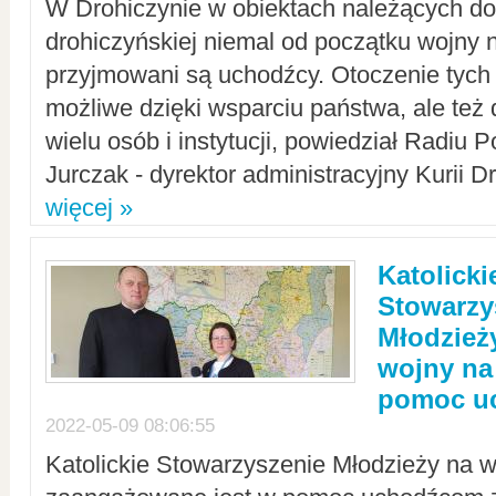
W Drohiczynie w obiektach należących do 
drohiczyńskiej niemal od początku wojny 
przyjmowani są uchodźcy. Otoczenie tych 
możliwe dzięki wsparciu państwa, ale też 
wielu osób i instytucji, powiedział Radiu P
Jurczak - dyrektor administracyjny Kurii D
więcej »
Katolicki
Stowarzy
Młodzież
wojny na 
pomoc u
2022-05-09 08:06:55
Katolickie Stowarzyszenie Młodzieży na w