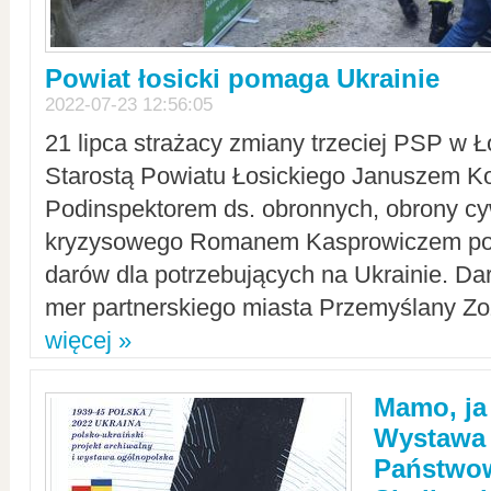
Powiat łosicki pomaga Ukrainie
2022-07-23 12:56:05
21 lipca strażacy zmiany trzeciej PSP w 
Starostą Powiatu Łosickiego Januszem Ko
Podinspektorem ds. obronnych, obrony cyw
kryzysowego Romanem Kasprowiczem po
darów dla potrzebujących na Ukrainie. Dar
mer partnerskiego miasta Przemyślany Zo
więcej »
Mamo, ja
Wystawa
Państwo