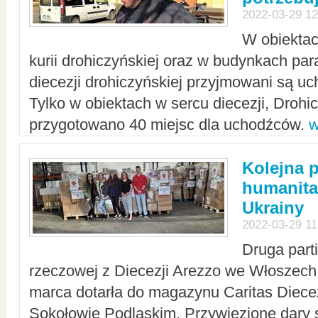
2022-03-29 12
W obiektac
kurii drohiczyńskiej oraz w budynkach para
diecezji drohiczyńskiej przyjmowani są uc
Tylko w obiektach w sercu diecezji, Drohi
przygotowano 40 miejsc dla uchodźców.
w
Kolejna 
humanita
Ukrainy
2022-03-29 11
Druga part
rzeczowej z Diecezji Arezzo we Włoszech 
marca dotarła do magazynu Caritas Diecez
Sokołowie Podlaskim. Przywiezione dary 