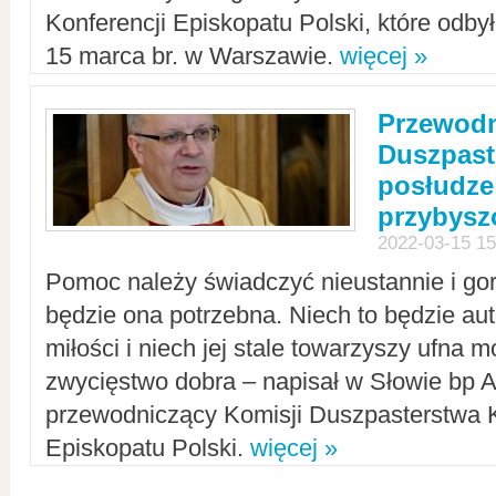
Konferencji Episkopatu Polski, które odbył
15 marca br. w Warszawie.
więcej »
Przewodn
Duszpast
posłudze
przybys
2022-03-15 15
Pomoc należy świadczyć nieustannie i gorl
będzie ona potrzebna. Niech to będzie au
miłości i niech jej stale towarzyszy ufna m
zwycięstwo dobra – napisał w Słowie bp A
przewodniczący Komisji Duszpasterstwa K
Episkopatu Polski.
więcej »