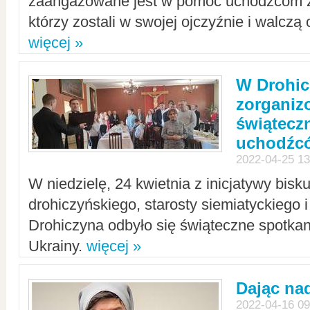
zaangażowane jest w pomoc uchodźcom z 
którzy zostali w swojej ojczyźnie i walczą 
więcej »
W Drohic
zorgani
świątecz
uchodźc
2022-04-25 13
W niedzielę, 24 kwietnia z inicjatywy bisk
drohiczyńskiego, starosty siemiatyckiego i
Drohiczyna odbyło się świąteczne spotka
Ukrainy.
więcej »
Dając nad
2022-04-16 09