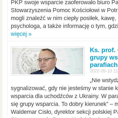
PKP swoje wsparcie zaoferowało biuro P
Stowarzyszenia Pomoc Kościołowi w Potr
mogli znaleźć w nim ciepły posiłek, kawę,
psychologa, a także informację o tym, gdzi
więcej »
Ks. prof.
grupy ws
parafiach
2022-05-10 11
„Nie wstyd
sygnalizować, gdy nie jesteśmy w stanie
wsparcia dla uchodźców z Ukrainy. W para
się grupy wsparcia. To dobry kierunek” – m
Waldemar Cisło, dyrektor sekcji polskiej 