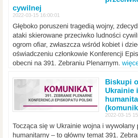
cywilnej
2022-03-15 16:00:01
Głęboko poruszeni tragedią wojny, zdecy
ataki skierowane przeciwko ludności cywi
ogrom ofiar, zwłaszcza wśród kobiet i dzie
oświadczeniu członkowie Konferencji Epis
obecni na 391. Zebraniu Plenarnym.
więce
Biskupi 
Ukrainie 
humanit
(komunik
2022-03-15 15
Tocząca się w Ukrainie wojna i wywołany 
humanitarny – to główny temat 391. Zebr