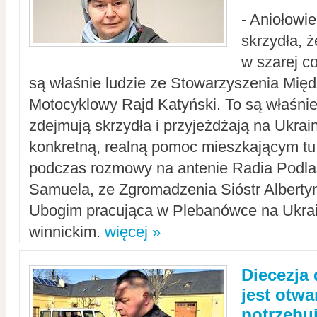
- Aniołowi
skrzydła, 
w szarej c
są właśnie ludzie ze Stowarzyszenia Mi
Motocyklowy Rajd Katyński. To są właśnie 
zdejmują skrzydła i przyjeżdżają na Ukrai
konkretną, realną pomoc mieszkającym tu
podczas rozmowy na antenie Radia Podlas
Samuela, ze Zgromadzenia Sióstr Alberty
Ubogim pracująca w Plebanówce na Ukrai
winnickim.
więcej »
Diecezja
jest otwa
potrzebu