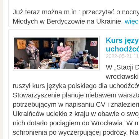
Już teraz można m.in.: przeczytać o noc
Młodych w Berdyczowie na Ukrainie.
więc
Kurs języ
uchodźcó
2022-05-21 11
W „Stacji D
wrocławsk
ruszył kurs języka polskiego dla uchodźcó
Stowarzyszenie planuje niebawem warszt
potrzebującym w napisaniu CV i znalezieni
Ukraińców uciekło z kraju w obawie o swoj
nich dotarło pociągiem do Wrocławia. W m
schronienia po wyczerpującej podróży. 