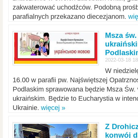
zakwaterować uchodźców. Podobną prośb
parafialnych przekazano diecezjanom.
wię
Msza św.
ukraińsk
Podlaski
2022-03-18 18
W niedziel
16.00 w parafii pw. Najświętszej Opatrzno
Podlaskim sprawowana będzie Msza Św. 
ukraińskim. Będzie to Eucharystia w intenc
Ukrainie.
więcej »
Z Drohic
konwój d