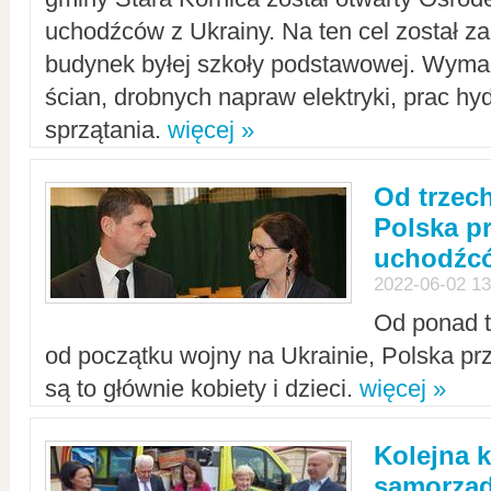
uchodźców z Ukrainy. Na ten cel został 
budynek byłej szkoły podstawowej. Wyma
ścian, drobnych napraw elektryki, prac hy
sprzątania.
więcej »
Od trzec
Polska p
uchodźcó
2022-06-02 13
Od ponad tr
od początku wojny na Ukrainie, Polska p
są to głównie kobiety i dzieci.
więcej »
Kolejna k
samorząd