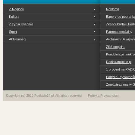
Z Regionu
Reklama
Kultura
Banery do pobrania
Z życia Kościoła
Zespół Portalu Podl
Sport
Patronat medialny
Aktualności
Archiwum Dzwiękó
Złóż cegiełkę
Kondolencje i nekro
Radiokatolickie.pl
1 procent na RADI
Polityka Prywatno
Znajdziesz nas w 
Copyright (c) 2010 Podlasie24.pl. All rights reserved
Polityka Prywatności