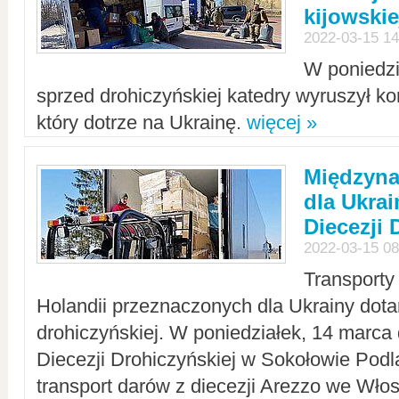
kijowskie
2022-03-15 14
W poniedzi
sprzed drohiczyńskiej katedry wyruszył k
który dotrze na Ukrainę.
więcej »
Międzyn
dla Ukra
Diecezji 
2022-03-15 08
Transporty
Holandii przeznaczonych dla Ukrainy dotar
drohiczyńskiej. W poniedziałek, 14 marca 
Diecezji Drohiczyńskiej w Sokołowie Pod
transport darów z diecezji Arezzo we Wło