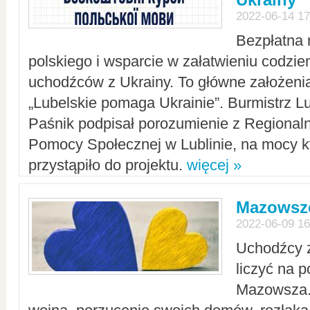
2022-06-14 17
Bezpłatna 
polskiego i wsparcie w załatwieniu codzi
uchodźców z Ukrainy. To główne założenia
„Lubelskie pomaga Ukrainie”. Burmistrz L
Paśnik podpisał porozumienie z Regiona
Pomocy Społecznej w Lublinie, na mocy k
przystąpiło do projektu.
więcej »
Mazowsze
2022-06-09 16
Uchodźcy 
liczyć na 
Mazowsza.