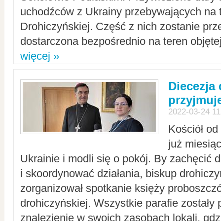
uchodźców z Ukrainy przebywających na t
Drohiczyńskiej. Część z nich zostanie pr
dostarczona bezpośrednio na teren objęte
więcej »
Diecezja
przyjmuj
2022-03-24 11
Kościół od
już miesią
Ukrainie i modli się o pokój. By zachęcić
i skoordynować działania, biskup drohicz
zorganizował spotkanie księży proboszczó
drohiczyńskiej. Wszystkie parafie zostały
znalezienie w swoich zasobach lokali, gd