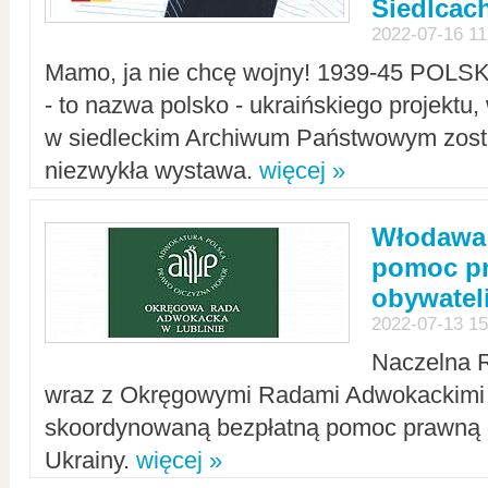
Siedlcac
2022-07-16 11
Mamo, ja nie chcę wojny! 1939-45 POLS
- to nazwa polsko - ukraińskiego projektu
w siedleckim Archiwum Państwowym zosta
niezwykła wystawa.
więcej »
Włodawa:
pomoc pr
obywatel
2022-07-13 15
Naczelna 
wraz z Okręgowymi Radami Adwokackimi 
skoordynowaną bezpłatną pomoc prawną d
Ukrainy.
więcej »