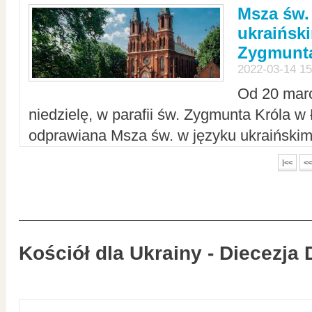
Msza św.
ukraiński
Zygmunta
2022-03-14 15
Od 20 mar
niedzielę, w parafii św. Zygmunta Króla w
odprawiana Msza św. w języku ukraiński
|<<
<<
Kościół dla Ukrainy - Diecezja