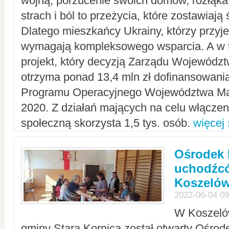
wojną, porzucenie swoich domów, rozłąka 
strach i ból to przeżycia, które zostawiają 
Dlatego mieszkańcy Ukrainy, którzy przyje
wymagają kompleksowego wsparcia. A w
projekt, który decyzją Zarządu Wojewód
otrzyma ponad 13,4 mln zł dofinansowani
Programu Operacyjnego Województwa Ma
2020. Z działań mających na celu włączeni
społeczną skorzysta 1,5 tys. osób.
więcej 
Ośrodek 
uchodźcó
Koszeló
2022-06-04 09
W Koszelów
gminy Stara Kornica został otwarty Ośro