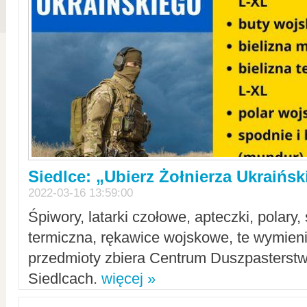
Siedlce: „Ubierz Żołnierza Ukraińs
2022-03-16 13:59:00
Śpiwory, latarki czołowe, apteczki, polary, 
termiczna, rękawice wojskowe, te wymieni
przedmioty zbiera Centrum Duszpasterst
Siedlcach.
więcej »