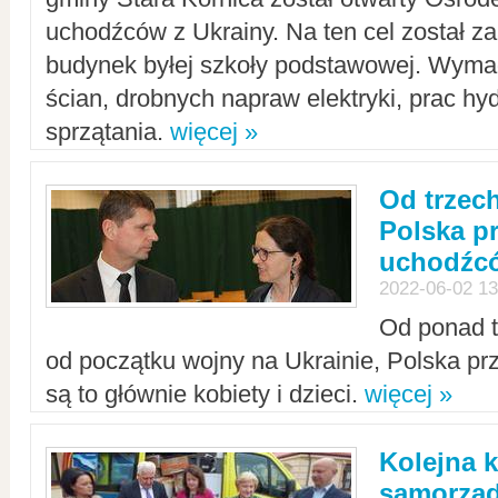
uchodźców z Ukrainy. Na ten cel został 
budynek byłej szkoły podstawowej. Wyma
ścian, drobnych napraw elektryki, prac hy
sprzątania.
więcej »
Od trzec
Polska p
uchodźcó
2022-06-02 13
Od ponad tr
od początku wojny na Ukrainie, Polska p
są to głównie kobiety i dzieci.
więcej »
Kolejna k
samorząd