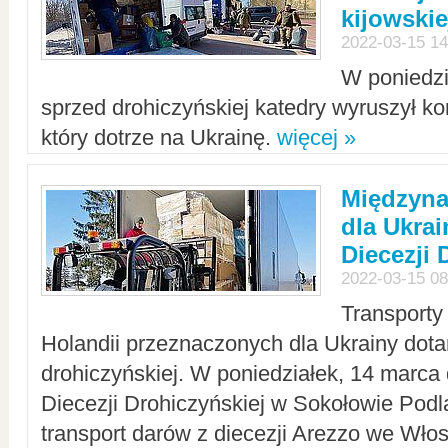
kijowskie
2022-03-15 14
W poniedzi
sprzed drohiczyńskiej katedry wyruszył k
który dotrze na Ukrainę.
więcej »
Międzyn
dla Ukra
Diecezji 
2022-03-15 08
Transporty
Holandii przeznaczonych dla Ukrainy dotar
drohiczyńskiej. W poniedziałek, 14 marca 
Diecezji Drohiczyńskiej w Sokołowie Pod
transport darów z diecezji Arezzo we Wło