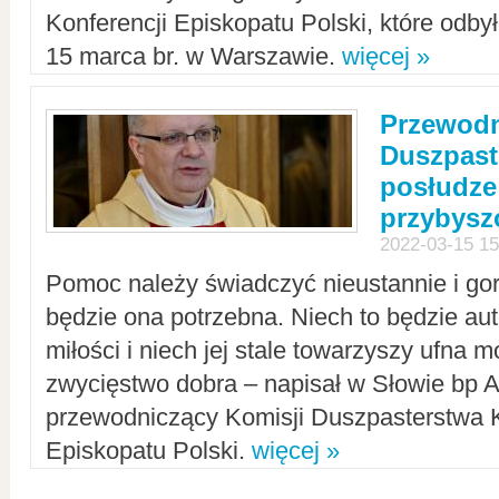
Konferencji Episkopatu Polski, które odbył
15 marca br. w Warszawie.
więcej »
Przewodn
Duszpast
posłudze
przybys
2022-03-15 15
Pomoc należy świadczyć nieustannie i gorl
będzie ona potrzebna. Niech to będzie au
miłości i niech jej stale towarzyszy ufna m
zwycięstwo dobra – napisał w Słowie bp A
przewodniczący Komisji Duszpasterstwa K
Episkopatu Polski.
więcej »