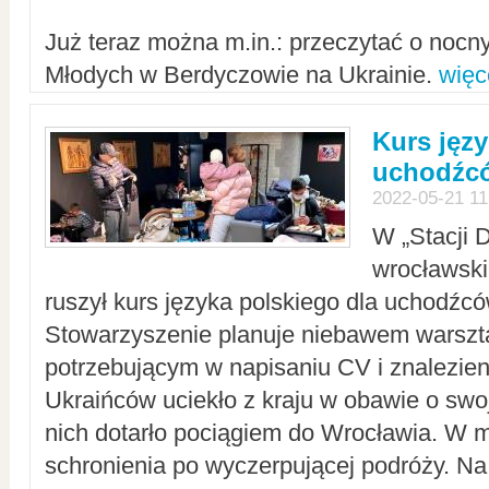
Już teraz można m.in.: przeczytać o noc
Młodych w Berdyczowie na Ukrainie.
więc
Kurs języ
uchodźcó
2022-05-21 11
W „Stacji D
wrocławsk
ruszył kurs języka polskiego dla uchodźcó
Stowarzyszenie planuje niebawem warszt
potrzebującym w napisaniu CV i znalezieni
Ukraińców uciekło z kraju w obawie o swoj
nich dotarło pociągiem do Wrocławia. W m
schronienia po wyczerpującej podróży. 