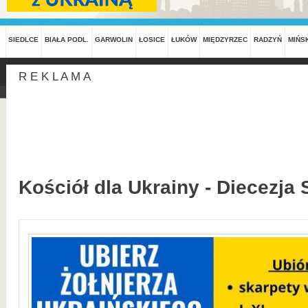
SIEDLCE
BIAŁA PODL.
GARWOLIN
ŁOSICE
ŁUKÓW
MIĘDZYRZEC
RADZYŃ
MIŃS
R E K L A M A
Kościół dla Ukrainy - Diecezja 