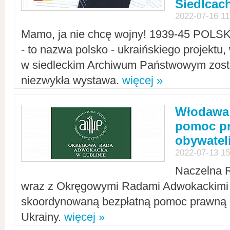
Siedlcac
2022-07-16 11
Mamo, ja nie chcę wojny! 1939-45 POLS
- to nazwa polsko - ukraińskiego projektu
w siedleckim Archiwum Państwowym zosta
niezwykła wystawa.
więcej »
Włodawa:
pomoc pr
obywatel
2022-07-13 15
Naczelna 
wraz z Okręgowymi Radami Adwokackimi 
skoordynowaną bezpłatną pomoc prawną d
Ukrainy.
więcej »