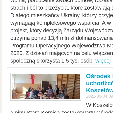
wojną, porzucenie swoich domów, rozłąka 
strach i ból to przeżycia, które zostawiają 
Dlatego mieszkańcy Ukrainy, którzy przyje
wymagają kompleksowego wsparcia. A w
projekt, który decyzją Zarządu Wojewód
otrzyma ponad 13,4 mln zł dofinansowani
Programu Operacyjnego Województwa Ma
2020. Z działań mających na celu włączeni
społeczną skorzysta 1,5 tys. osób.
więcej 
Ośrodek 
uchodźcó
Koszeló
2022-06-04 09
W Koszelów
gminy Stara Kornica został otwarty Ośro