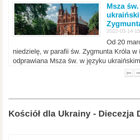
Msza św.
ukraiński
Zygmunta
2022-03-14 15
Od 20 mar
niedzielę, w parafii św. Zygmunta Króla w
odprawiana Msza św. w języku ukraiński
|<<
<<
Kościół dla Ukrainy - Diecezja