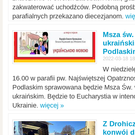
zakwaterować uchodźców. Podobną prośb
parafialnych przekazano diecezjanom.
wię
Msza św.
ukraińsk
Podlaski
2022-03-18 18
W niedziel
16.00 w parafii pw. Najświętszej Opatrzno
Podlaskim sprawowana będzie Msza Św. 
ukraińskim. Będzie to Eucharystia w intenc
Ukrainie.
więcej »
Z Drohic
konwój d