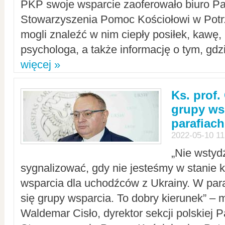
PKP swoje wsparcie zaoferowało biuro P
Stowarzyszenia Pomoc Kościołowi w Potr
mogli znaleźć w nim ciepły posiłek, kawę,
psychologa, a także informację o tym, gdzi
więcej »
Ks. prof.
grupy ws
parafiach
2022-05-10 11
„Nie wstyd
sygnalizować, gdy nie jesteśmy w stanie
wsparcia dla uchodźców z Ukrainy. W para
się grupy wsparcia. To dobry kierunek” – m
Waldemar Cisło, dyrektor sekcji polskiej 