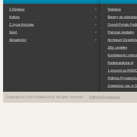
Z Regionu
Reklama
Kultura
Banery do pobrania
Z życia Kościoła
Zespół Portalu Podl
Sport
Patronat medialny
Aktualności
Archiwum Dzwiękó
Złóż cegiełkę
Kondolencje i nekro
Radiokatolickie.pl
1 procent na RADI
Polityka Prywatno
Znajdziesz nas w 
Copyright (c) 2010 Podlasie24.pl. All rights reserved
Polityka Prywatności