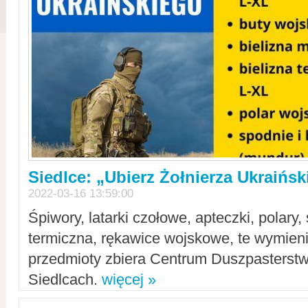
Siedlce: „Ubierz Żołnierza Ukraińs
2022-03-16 13:59:00
Śpiwory, latarki czołowe, apteczki, polary, 
termiczna, rękawice wojskowe, te wymieni
przedmioty zbiera Centrum Duszpasterst
Siedlcach.
więcej »