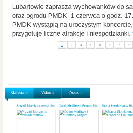
Lubartowie zaprasza wychowanków do sal
oraz ogrodu PMDK. 1 czerwca o godz. 17.0
PMDK wystąpią na uroczystym koncercie
przygotuje liczne atrakcje i niespodzianki.
1
2
3
4
5
6
7
8
Galeria »
Video »
Audio »
Przyjęli Maryję do swoich domów
Dzień Modlitwy i Pomocy Misjom
Stacja Siemiatycze... D