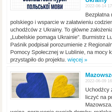
2022-06-14 17
Bezpłatna 
polskiego i wsparcie w załatwieniu codzi
uchodźców z Ukrainy. To główne założenia
„Lubelskie pomaga Ukrainie”. Burmistrz L
Paśnik podpisał porozumienie z Regiona
Pomocy Społecznej w Lublinie, na mocy k
przystąpiło do projektu.
więcej »
Mazowsze
2022-06-09 16
Uchodźcy 
liczyć na 
Mazowsza.