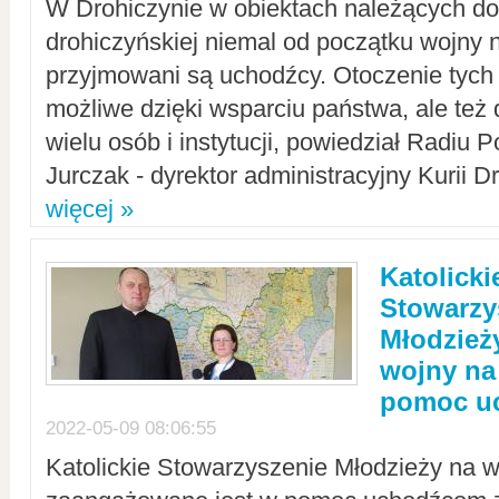
W Drohiczynie w obiektach należących do 
drohiczyńskiej niemal od początku wojny 
przyjmowani są uchodźcy. Otoczenie tych 
możliwe dzięki wsparciu państwa, ale też 
wielu osób i instytucji, powiedział Radiu P
Jurczak - dyrektor administracyjny Kurii D
więcej »
Katolicki
Stowarzy
Młodzież
wojny na 
pomoc u
2022-05-09 08:06:55
Katolickie Stowarzyszenie Młodzieży na w