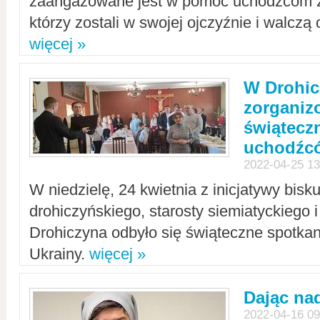
zaangażowane jest w pomoc uchodźcom z 
którzy zostali w swojej ojczyźnie i walczą 
więcej »
W Drohic
zorgani
świątecz
uchodźc
2022-04-25 13
W niedzielę, 24 kwietnia z inicjatywy bisk
drohiczyńskiego, starosty siemiatyckiego i
Drohiczyna odbyło się świąteczne spotka
Ukrainy.
więcej »
Dając nad
2022-04-16 09