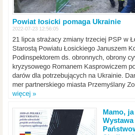
Powiat łosicki pomaga Ukrainie
2022-07-23 12:56:05
21 lipca strażacy zmiany trzeciej PSP w 
Starostą Powiatu Łosickiego Januszem Ko
Podinspektorem ds. obronnych, obrony cyw
kryzysowego Romanem Kasprowiczem po
darów dla potrzebujących na Ukrainie. Dar
mer partnerskiego miasta Przemyślany Zo
więcej »
Mamo, ja
Wystawa
Państwo