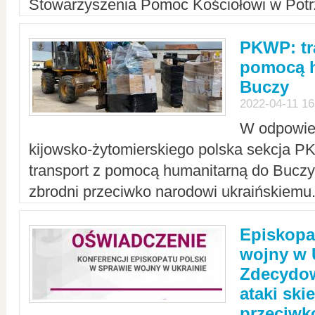
Stowarzyszenia Pomoc Kościołowi w Potr
PKWP: tr
pomocą h
Buczy
2022-04-11 16
W odpowied
kijowsko-żytomierskiego polska sekcja 
transport z pomocą humanitarną do Buczy,
zbrodni przeciwko narodowi ukraińskiemu
Episkopa
wojny w 
Zdecydow
ataki sk
przeciwk