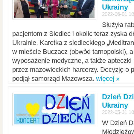
Ukrainy
2022-06-01 10
Służyła ra
pacjentom z Siedlec i okolic teraz zyska d
Ukrainie. Karetka z siedleckiego „Meditrans
w mieście Buczacz (obwód tarnopolski), a
wyposażenie medyczne, a także apteczki
przez mazowieckich harcerzy. Decyzję o 
podjął samorząd Mazowsza.
więcej »
Dzień Dz
Ukrainy
2022-05-31 10
W Dzień D
Młodzieżo