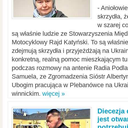
- Aniołowi
skrzydła, 
w szarej c
są właśnie ludzie ze Stowarzyszenia Mi
Motocyklowy Rajd Katyński. To są właśnie 
zdejmują skrzydła i przyjeżdżają na Ukrai
konkretną, realną pomoc mieszkającym tu
podczas rozmowy na antenie Radia Podlas
Samuela, ze Zgromadzenia Sióstr Alberty
Ubogim pracująca w Plebanówce na Ukrai
winnickim.
więcej »
Diecezja
jest otwa
potrzebu