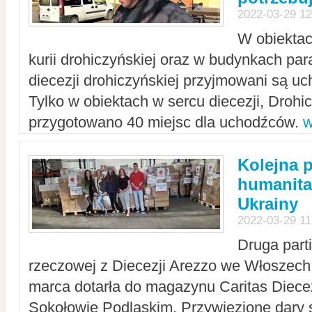
2022-03-29 12
W obiektac
kurii drohiczyńskiej oraz w budynkach para
diecezji drohiczyńskiej przyjmowani są uc
Tylko w obiektach w sercu diecezji, Drohi
przygotowano 40 miejsc dla uchodźców.
w
Kolejna 
humanita
Ukrainy
2022-03-29 11
Druga part
rzeczowej z Diecezji Arezzo we Włoszech 
marca dotarła do magazynu Caritas Diecez
Sokołowie Podlaskim. Przywiezione dary 