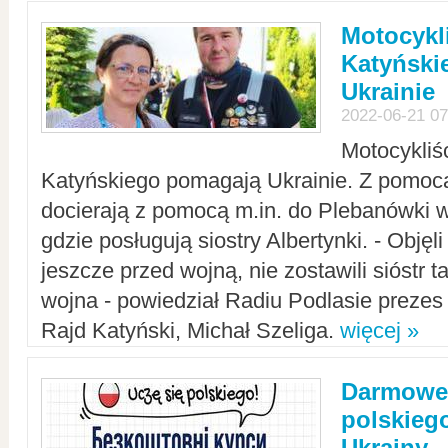
Motocykli
Katyński
Ukrainie
2022-06-21 07
Motocykliś
Katyńskiego pomagają Ukrainie. Z pomoc
docierają z pomocą m.in. do Plebanówki w
gdzie posługują siostry Albertynki. - Objęl
jeszcze przed wojną, nie zostawili sióstr 
wojna - powiedział Radiu Podlasie preze
Rajd Katyński, Michał Szeliga.
więcej »
Darmowe 
polskiego
Ukrainy