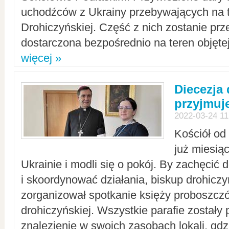
uchodźców z Ukrainy przebywających na t
Drohiczyńskiej. Część z nich zostanie pr
dostarczona bezpośrednio na teren objęte
więcej »
Diecezja
przyjmuj
2022-03-24 11
Kościół od
już miesią
Ukrainie i modli się o pokój. By zachęcić
i skoordynować działania, biskup drohicz
zorganizował spotkanie księży proboszczó
drohiczyńskiej. Wszystkie parafie zostały
znalezienie w swoich zasobach lokali, gd