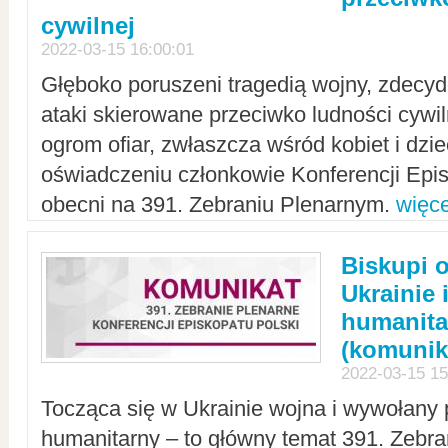
cywilnej
2022-03-15 16:00:01
Głęboko poruszeni tragedią wojny, zdecy
ataki skierowane przeciwko ludności cywi
ogrom ofiar, zwłaszcza wśród kobiet i dzie
oświadczeniu członkowie Konferencji Epis
obecni na 391. Zebraniu Plenarnym.
więce
Biskupi 
Ukrainie 
humanit
(komunik
2022-03-15 15
Tocząca się w Ukrainie wojna i wywołany 
humanitarny – to główny temat 391. Zebr