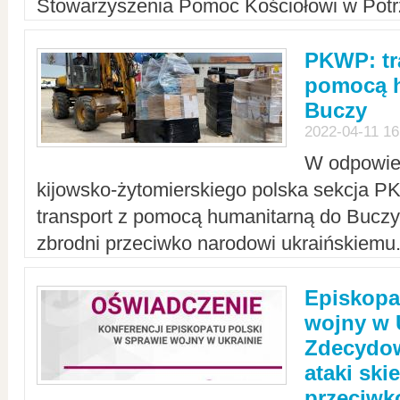
Stowarzyszenia Pomoc Kościołowi w Potr
PKWP: tr
pomocą h
Buczy
2022-04-11 16
W odpowied
kijowsko-żytomierskiego polska sekcja 
transport z pomocą humanitarną do Buczy,
zbrodni przeciwko narodowi ukraińskiemu
Episkopa
wojny w 
Zdecydow
ataki sk
przeciwk