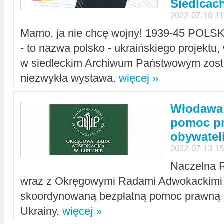
Siedlcac
2022-07-16 11
Mamo, ja nie chcę wojny! 1939-45 POLS
- to nazwa polsko - ukraińskiego projektu
w siedleckim Archiwum Państwowym zosta
niezwykła wystawa.
więcej »
Włodawa:
pomoc pr
obywatel
2022-07-13 15
Naczelna 
wraz z Okręgowymi Radami Adwokackimi 
skoordynowaną bezpłatną pomoc prawną d
Ukrainy.
więcej »