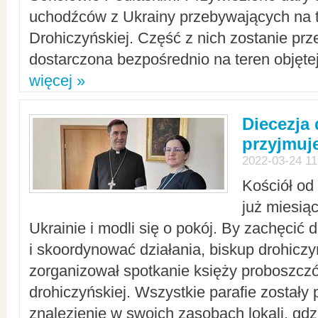
uchodźców z Ukrainy przebywających na t
Drohiczyńskiej. Część z nich zostanie pr
dostarczona bezpośrednio na teren objęte
więcej »
Diecezja
przyjmuj
2022-03-24 11
Kościół od
już miesią
Ukrainie i modli się o pokój. By zachęcić
i skoordynować działania, biskup drohicz
zorganizował spotkanie księży proboszczó
drohiczyńskiej. Wszystkie parafie zostały
znalezienie w swoich zasobach lokali, gd