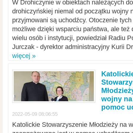
W Drohiczynie w obiektach należących do 
drohiczyńskiej niemal od początku wojny 
przyjmowani są uchodźcy. Otoczenie tych 
możliwe dzięki wsparciu państwa, ale też 
wielu osób i instytucji, powiedział Radiu P
Jurczak - dyrektor administracyjny Kurii D
więcej »
Katolicki
Stowarzy
Młodzież
wojny na 
pomoc u
2022-05-09 08:06:55
Katolickie Stowarzyszenie Młodzieży na w