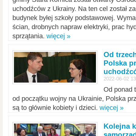
uchodźców z Ukrainy. Na ten cel został 
budynek byłej szkoły podstawowej. Wyma
ścian, drobnych napraw elektryki, prac hy
sprzątania.
więcej »
Od trzec
Polska p
uchodźcó
2022-06-02 13
Od ponad tr
od początku wojny na Ukrainie, Polska p
są to głównie kobiety i dzieci.
więcej »
Kolejna k
samorząd