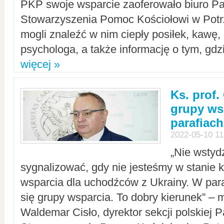
PKP swoje wsparcie zaoferowało biuro P
Stowarzyszenia Pomoc Kościołowi w Potr
mogli znaleźć w nim ciepły posiłek, kawę,
psychologa, a także informację o tym, gdzi
więcej »
Ks. prof.
grupy ws
parafiach
2022-05-10 11
„Nie wstyd
sygnalizować, gdy nie jesteśmy w stanie
wsparcia dla uchodźców z Ukrainy. W para
się grupy wsparcia. To dobry kierunek” – m
Waldemar Cisło, dyrektor sekcji polskiej 