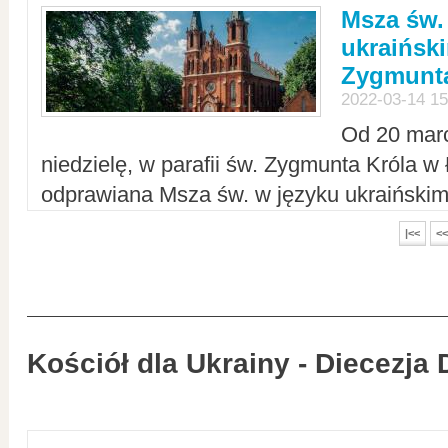
Msza św.
ukraiński
Zygmunta
2022-03-14 15
Od 20 mar
niedzielę, w parafii św. Zygmunta Króla w
odprawiana Msza św. w języku ukraiński
|<<
<<
Kościół dla Ukrainy - Diecezja