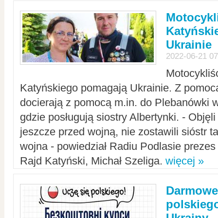
Motocykli
Katyński
Ukrainie
2022-06-21 07
Motocykliś
Katyńskiego pomagają Ukrainie. Z pomoc
docierają z pomocą m.in. do Plebanówki w
gdzie posługują siostry Albertynki. - Objęl
jeszcze przed wojną, nie zostawili sióstr 
wojna - powiedział Radiu Podlasie preze
Rajd Katyński, Michał Szeliga.
więcej »
Darmowe 
polskiego
Ukrainy