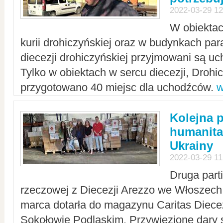
2022-03-29 12
W obiektac
kurii drohiczyńskiej oraz w budynkach para
diecezji drohiczyńskiej przyjmowani są uc
Tylko w obiektach w sercu diecezji, Drohi
przygotowano 40 miejsc dla uchodźców.
w
Kolejna 
humanita
Ukrainy
2022-03-29 11
Druga part
rzeczowej z Diecezji Arezzo we Włoszech 
marca dotarła do magazynu Caritas Diecez
Sokołowie Podlaskim. Przywiezione dary 