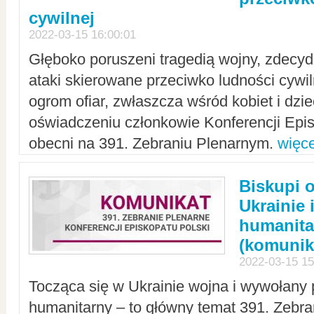
cywilnej
2022-03-15 16:00:01
Głęboko poruszeni tragedią wojny, zdecy
ataki skierowane przeciwko ludności cywi
ogrom ofiar, zwłaszcza wśród kobiet i dzie
oświadczeniu członkowie Konferencji Epis
obecni na 391. Zebraniu Plenarnym.
więce
Biskupi 
Ukrainie 
humanit
(komunik
2022-03-15 15
Tocząca się w Ukrainie wojna i wywołany 
humanitarny – to główny temat 391. Zebr