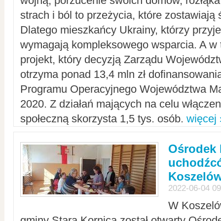
wojną, porzucenie swoich domów, rozłąka 
strach i ból to przeżycia, które zostawiają 
Dlatego mieszkańcy Ukrainy, którzy przyje
wymagają kompleksowego wsparcia. A w
projekt, który decyzją Zarządu Wojewód
otrzyma ponad 13,4 mln zł dofinansowani
Programu Operacyjnego Województwa Ma
2020. Z działań mających na celu włączeni
społeczną skorzysta 1,5 tys. osób.
więcej 
Ośrodek 
uchodźcó
Koszeló
2022-06-04 09
W Koszelów
gminy Stara Kornica został otwarty Ośro