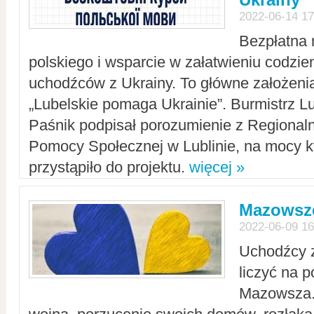
2022-06-14 17
Bezpłatna 
polskiego i wsparcie w załatwieniu codzi
uchodźców z Ukrainy. To główne założenia
„Lubelskie pomaga Ukrainie”. Burmistrz L
Paśnik podpisał porozumienie z Regiona
Pomocy Społecznej w Lublinie, na mocy k
przystąpiło do projektu.
więcej »
Mazowsze
2022-06-09 16
Uchodźcy 
liczyć na 
Mazowsza.