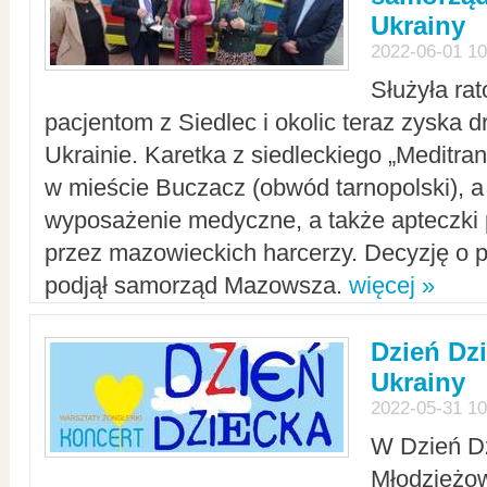
Ukrainy
2022-06-01 10
Służyła ra
pacjentom z Siedlec i okolic teraz zyska d
Ukrainie. Karetka z siedleckiego „Meditrans
w mieście Buczacz (obwód tarnopolski), a
wyposażenie medyczne, a także apteczki
przez mazowieckich harcerzy. Decyzję o 
podjął samorząd Mazowsza.
więcej »
Dzień Dz
Ukrainy
2022-05-31 10
W Dzień D
Młodzieżo