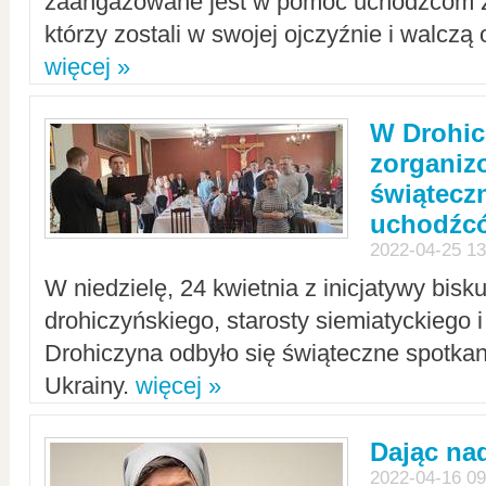
zaangażowane jest w pomoc uchodźcom z 
którzy zostali w swojej ojczyźnie i walczą 
więcej »
W Drohic
zorgani
świątecz
uchodźc
2022-04-25 13
W niedzielę, 24 kwietnia z inicjatywy bisk
drohiczyńskiego, starosty siemiatyckiego i
Drohiczyna odbyło się świąteczne spotka
Ukrainy.
więcej »
Dając nad
2022-04-16 09