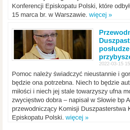
Konferencji Episkopatu Polski, które odbył
15 marca br. w Warszawie.
więcej »
Przewodn
Duszpast
posłudze
przybys
2022-03-15 15
Pomoc należy świadczyć nieustannie i gorl
będzie ona potrzebna. Niech to będzie au
miłości i niech jej stale towarzyszy ufna m
zwycięstwo dobra – napisał w Słowie bp A
przewodniczący Komisji Duszpasterstwa K
Episkopatu Polski.
więcej »