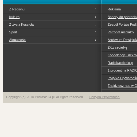
Z Regionu
Reklama
Kultura
Banery do pobrania
Z życia Kościoła
Zespół Portalu Podl
Sport
Patronat medialny
Aktualności
Archiwum Dzwiękó
Złóż cegiełkę
Kondolencje i nekro
Radiokatolickie.pl
1 procent na RADI
Polityka Prywatno
Znajdziesz nas w 
Copyright (c) 2010 Podlasie24.pl. All rights reserved
Polityka Prywatności