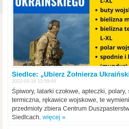
Siedlce: „Ubierz Żołnierza Ukraińs
2022-03-16 13:59:00
Śpiwory, latarki czołowe, apteczki, polary, 
termiczna, rękawice wojskowe, te wymieni
przedmioty zbiera Centrum Duszpasterst
Siedlcach.
więcej »