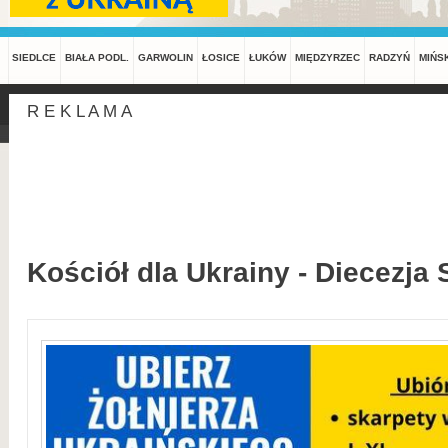
SIEDLCE
BIAŁA PODL.
GARWOLIN
ŁOSICE
ŁUKÓW
MIĘDZYRZEC
RADZYŃ
MIŃS
R E K L A M A
Kościół dla Ukrainy - Diecezja 