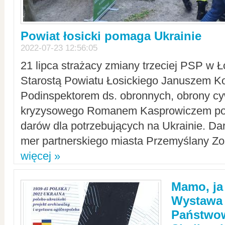
Powiat łosicki pomaga Ukrainie
2022-07-23 12:56:05
21 lipca strażacy zmiany trzeciej PSP w 
Starostą Powiatu Łosickiego Januszem Ko
Podinspektorem ds. obronnych, obrony cyw
kryzysowego Romanem Kasprowiczem po
darów dla potrzebujących na Ukrainie. Dar
mer partnerskiego miasta Przemyślany Zo
więcej »
Mamo, ja
Wystawa
Państwo