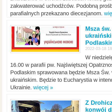
zakwaterować uchodźców. Podobną prośb
parafialnych przekazano diecezjanom.
wię
Msza św.
ukraińsk
Podlaski
2022-03-18 18
W niedziel
16.00 w parafii pw. Najświętszej Opatrzno
Podlaskim sprawowana będzie Msza Św. 
ukraińskim. Będzie to Eucharystia w intenc
Ukrainie.
więcej »
Z Drohic
konwój d