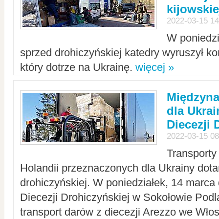
kijowskie
2022-03-15 14
W poniedzi
sprzed drohiczyńskiej katedry wyruszył k
który dotrze na Ukrainę.
więcej »
Międzyn
dla Ukra
Diecezji 
2022-03-15 08
Transporty
Holandii przeznaczonych dla Ukrainy dotar
drohiczyńskiej. W poniedziałek, 14 marca 
Diecezji Drohiczyńskiej w Sokołowie Pod
transport darów z diecezji Arezzo we Wło