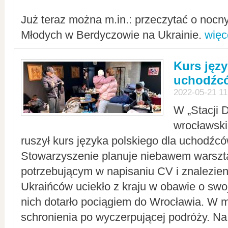
Już teraz można m.in.: przeczytać o noc
Młodych w Berdyczowie na Ukrainie.
więc
Kurs języ
uchodźcó
2022-05-21 11
W „Stacji D
wrocławsk
ruszył kurs języka polskiego dla uchodźcó
Stowarzyszenie planuje niebawem warszt
potrzebującym w napisaniu CV i znalezieni
Ukraińców uciekło z kraju w obawie o swoj
nich dotarło pociągiem do Wrocławia. W m
schronienia po wyczerpującej podróży. 