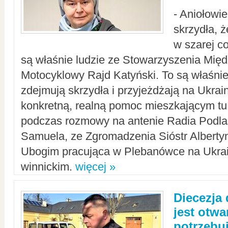
- Aniołowi
skrzydła, 
w szarej c
są właśnie ludzie ze Stowarzyszenia Mi
Motocyklowy Rajd Katyński. To są właśnie 
zdejmują skrzydła i przyjeżdżają na Ukrai
konkretną, realną pomoc mieszkającym tu
podczas rozmowy na antenie Radia Podlas
Samuela, ze Zgromadzenia Sióstr Alberty
Ubogim pracująca w Plebanówce na Ukrai
winnickim.
więcej »
Diecezja
jest otwa
potrzebu