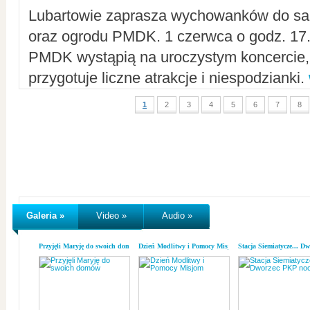
Lubartowie zaprasza wychowanków do sal
oraz ogrodu PMDK. 1 czerwca o godz. 17.0
PMDK wystąpią na uroczystym koncercie
przygotuje liczne atrakcje i niespodzianki.
1
2
3
4
5
6
7
8
Galeria »
Video »
Audio »
Przyjęli Maryję do swoich domów
Dzień Modlitwy i Pomocy Misjom
Stacja Siemiatycze... D