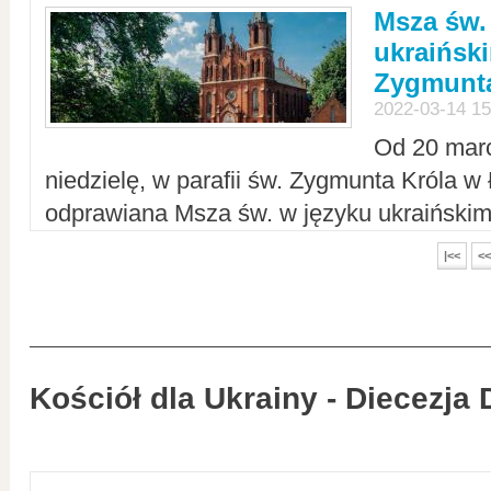
Msza św.
ukraiński
Zygmunta
2022-03-14 15
Od 20 mar
niedzielę, w parafii św. Zygmunta Króla w
odprawiana Msza św. w języku ukraiński
|<<
<<
Kościół dla Ukrainy - Diecezja