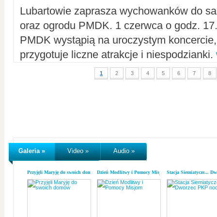
Lubartowie zaprasza wychowanków do sal
oraz ogrodu PMDK. 1 czerwca o godz. 17.0
PMDK wystąpią na uroczystym koncercie
przygotuje liczne atrakcje i niespodzianki.
1
2
3
4
5
6
7
8
Galeria »
Video »
Audio »
Przyjęli Maryję do swoich domów
Dzień Modlitwy i Pomocy Misjom
Stacja Siemiatycze... D