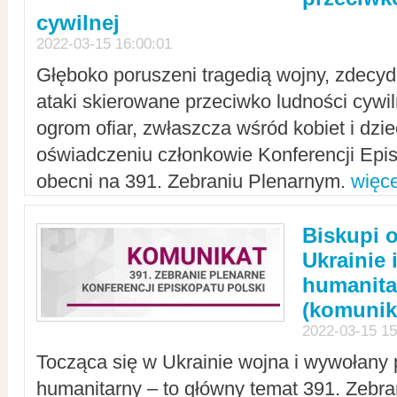
cywilnej
2022-03-15 16:00:01
Głęboko poruszeni tragedią wojny, zdecy
ataki skierowane przeciwko ludności cywi
ogrom ofiar, zwłaszcza wśród kobiet i dzie
oświadczeniu członkowie Konferencji Epis
obecni na 391. Zebraniu Plenarnym.
więce
Biskupi 
Ukrainie 
humanit
(komunik
2022-03-15 15
Tocząca się w Ukrainie wojna i wywołany 
humanitarny – to główny temat 391. Zebr