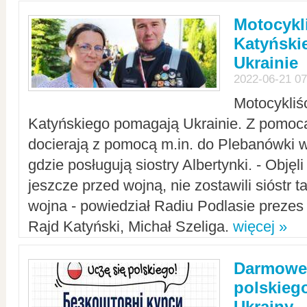
Motocykli
Katyński
Ukrainie
2022-06-21 07
Motocykliś
Katyńskiego pomagają Ukrainie. Z pomoc
docierają z pomocą m.in. do Plebanówki w
gdzie posługują siostry Albertynki. - Objęl
jeszcze przed wojną, nie zostawili sióstr 
wojna - powiedział Radiu Podlasie preze
Rajd Katyński, Michał Szeliga.
więcej »
Darmowe 
polskiego
Ukrainy