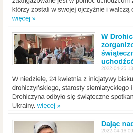
zaangażowane jest w pomoc uchodźcom z 
którzy zostali w swojej ojczyźnie i walczą 
więcej »
W Drohic
zorgani
świątecz
uchodźc
2022-04-25 13
W niedzielę, 24 kwietnia z inicjatywy bisk
drohiczyńskiego, starosty siemiatyckiego i
Drohiczyna odbyło się świąteczne spotka
Ukrainy.
więcej »
Dając nad
2022-04-16 09