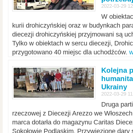
2022-03-29 12
W obiektac
kurii drohiczyńskiej oraz w budynkach para
diecezji drohiczyńskiej przyjmowani są uc
Tylko w obiektach w sercu diecezji, Drohi
przygotowano 40 miejsc dla uchodźców.
w
Kolejna 
humanita
Ukrainy
2022-03-29 11
Druga part
rzeczowej z Diecezji Arezzo we Włoszech 
marca dotarła do magazynu Caritas Diecez
Sokołowie Podlaskim. Przywiezione dary 