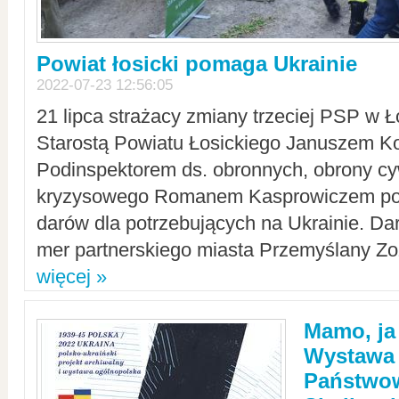
Powiat łosicki pomaga Ukrainie
2022-07-23 12:56:05
21 lipca strażacy zmiany trzeciej PSP w 
Starostą Powiatu Łosickiego Januszem Ko
Podinspektorem ds. obronnych, obrony cyw
kryzysowego Romanem Kasprowiczem po
darów dla potrzebujących na Ukrainie. Dar
mer partnerskiego miasta Przemyślany Zo
więcej »
Mamo, ja
Wystawa
Państwo