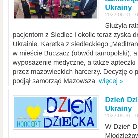
Ukrainy
2022-06-01 10
Służyła ra
pacjentom z Siedlec i okolic teraz zyska d
Ukrainie. Karetka z siedleckiego „Meditrans
w mieście Buczacz (obwód tarnopolski), a
wyposażenie medyczne, a także apteczki
przez mazowieckich harcerzy. Decyzję o 
podjął samorząd Mazowsza.
więcej »
Dzień Dz
Ukrainy
2022-05-31 10
W Dzień D
Młodzieżo