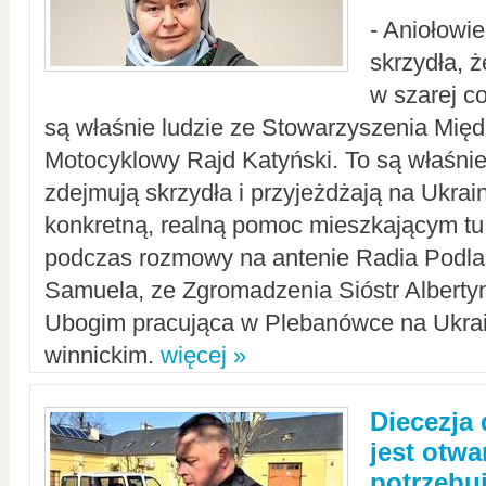
- Aniołowi
skrzydła, 
w szarej c
są właśnie ludzie ze Stowarzyszenia Mi
Motocyklowy Rajd Katyński. To są właśnie 
zdejmują skrzydła i przyjeżdżają na Ukrai
konkretną, realną pomoc mieszkającym tu
podczas rozmowy na antenie Radia Podlas
Samuela, ze Zgromadzenia Sióstr Alberty
Ubogim pracująca w Plebanówce na Ukrai
winnickim.
więcej »
Diecezja
jest otwa
potrzebu