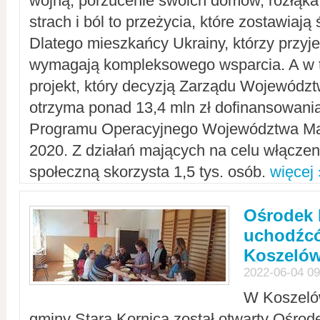
wojną, porzucenie swoich domów, rozłąka 
strach i ból to przeżycia, które zostawiają 
Dlatego mieszkańcy Ukrainy, którzy przyje
wymagają kompleksowego wsparcia. A w
projekt, który decyzją Zarządu Wojewód
otrzyma ponad 13,4 mln zł dofinansowani
Programu Operacyjnego Województwa Ma
2020. Z działań mających na celu włączeni
społeczną skorzysta 1,5 tys. osób.
więcej 
Ośrodek 
uchodźcó
Koszeló
2022-06-04 09
W Koszelów
gminy Stara Kornica został otwarty Ośro