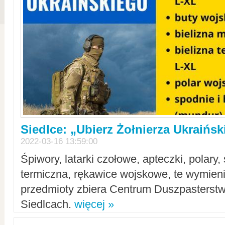
Siedlce: „Ubierz Żołnierza Ukraińs
2022-03-16 13:59:00
Śpiwory, latarki czołowe, apteczki, polary, 
termiczna, rękawice wojskowe, te wymieni
przedmioty zbiera Centrum Duszpasterst
Siedlcach.
więcej »