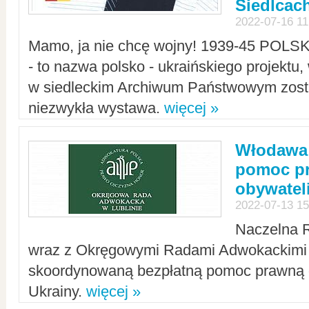
Siedlcac
2022-07-16 11
Mamo, ja nie chcę wojny! 1939-45 POLS
- to nazwa polsko - ukraińskiego projektu
w siedleckim Archiwum Państwowym zosta
niezwykła wystawa.
więcej »
Włodawa:
pomoc pr
obywatel
2022-07-13 15
Naczelna 
wraz z Okręgowymi Radami Adwokackimi 
skoordynowaną bezpłatną pomoc prawną d
Ukrainy.
więcej »