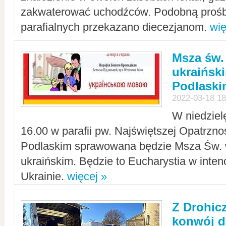
zakwaterować uchodźców. Podobną prośb
parafialnych przekazano diecezjanom.
wię
Msza św.
ukraińsk
Podlaski
2022-03-18 18
W niedziel
16.00 w parafii pw. Najświętszej Opatrzno
Podlaskim sprawowana będzie Msza Św. 
ukraińskim. Będzie to Eucharystia w intenc
Ukrainie.
więcej »
Z Drohic
konwój d