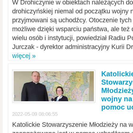
W Drohiczynie w obiektach należących do 
drohiczyńskiej niemal od początku wojny 
przyjmowani są uchodźcy. Otoczenie tych 
możliwe dzięki wsparciu państwa, ale też 
wielu osób i instytucji, powiedział Radiu P
Jurczak - dyrektor administracyjny Kurii D
więcej »
Katolicki
Stowarzy
Młodzież
wojny na 
pomoc u
2022-05-09 08:06:55
Katolickie Stowarzyszenie Młodzieży na w