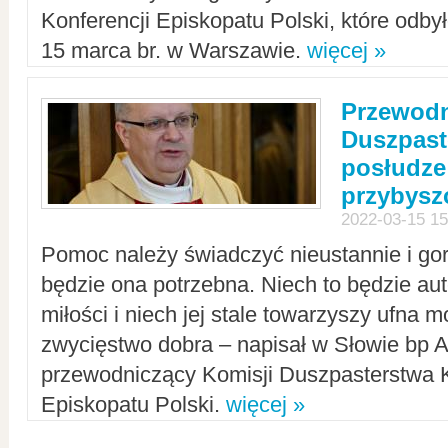
Konferencji Episkopatu Polski, które odbył
15 marca br. w Warszawie.
więcej »
Przewodn
Duszpast
posłudze
przybys
2022-03-15 15
Pomoc należy świadczyć nieustannie i gorl
będzie ona potrzebna. Niech to będzie au
miłości i niech jej stale towarzyszy ufna m
zwycięstwo dobra – napisał w Słowie bp A
przewodniczący Komisji Duszpasterstwa K
Episkopatu Polski.
więcej »