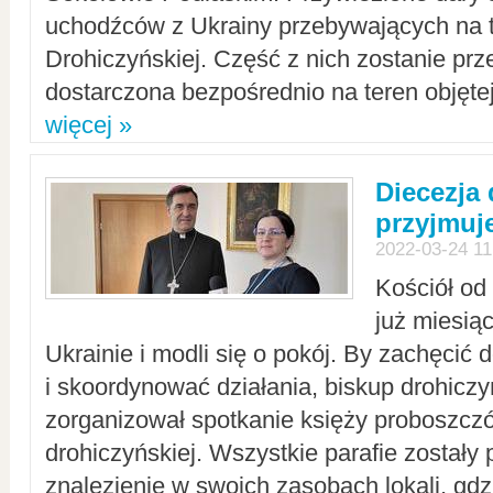
uchodźców z Ukrainy przebywających na t
Drohiczyńskiej. Część z nich zostanie pr
dostarczona bezpośrednio na teren objęte
więcej »
Diecezja
przyjmuj
2022-03-24 11
Kościół od
już miesią
Ukrainie i modli się o pokój. By zachęcić
i skoordynować działania, biskup drohicz
zorganizował spotkanie księży proboszczó
drohiczyńskiej. Wszystkie parafie zostały
znalezienie w swoich zasobach lokali, gd