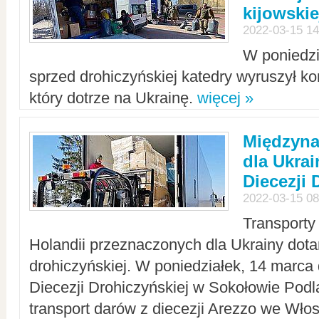
kijowskie
2022-03-15 14
W poniedzi
sprzed drohiczyńskiej katedry wyruszył k
który dotrze na Ukrainę.
więcej »
Międzyn
dla Ukra
Diecezji 
2022-03-15 08
Transporty
Holandii przeznaczonych dla Ukrainy dotar
drohiczyńskiej. W poniedziałek, 14 marca 
Diecezji Drohiczyńskiej w Sokołowie Pod
transport darów z diecezji Arezzo we Wło