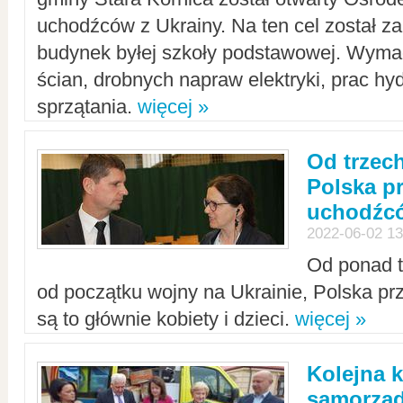
uchodźców z Ukrainy. Na ten cel został 
budynek byłej szkoły podstawowej. Wyma
ścian, drobnych napraw elektryki, prac hy
sprzątania.
więcej »
Od trzec
Polska p
uchodźcó
2022-06-02 13
Od ponad tr
od początku wojny na Ukrainie, Polska p
są to głównie kobiety i dzieci.
więcej »
Kolejna k
samorząd