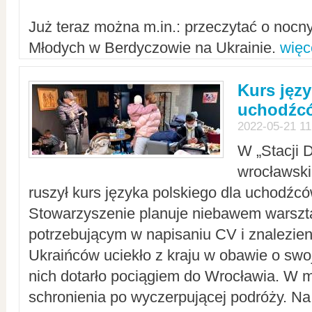
Już teraz można m.in.: przeczytać o noc
Młodych w Berdyczowie na Ukrainie.
więc
Kurs języ
uchodźcó
2022-05-21 11
W „Stacji D
wrocławsk
ruszył kurs języka polskiego dla uchodźcó
Stowarzyszenie planuje niebawem warszt
potrzebującym w napisaniu CV i znalezieni
Ukraińców uciekło z kraju w obawie o swoj
nich dotarło pociągiem do Wrocławia. W m
schronienia po wyczerpującej podróży. 