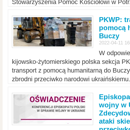
Stowarzyszenia Pomoc Kościołowi w Potr
PKWP: tr
pomocą h
Buczy
2022-04-11 16
W odpowied
kijowsko-żytomierskiego polska sekcja 
transport z pomocą humanitarną do Buczy,
zbrodni przeciwko narodowi ukraińskiemu
Episkopa
wojny w 
Zdecydow
ataki sk
przeciwk