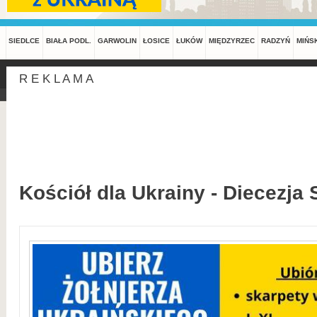
SIEDLCE
BIAŁA PODL.
GARWOLIN
ŁOSICE
ŁUKÓW
MIĘDZYRZEC
RADZYŃ
MIŃS
R E K L A M A
Kościół dla Ukrainy - Diecezja 