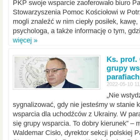
PKP swoje wsparcie zaoferowało biuro P
Stowarzyszenia Pomoc Kościołowi w Potr
mogli znaleźć w nim ciepły posiłek, kawę,
psychologa, a także informację o tym, gdzi
więcej »
Ks. prof.
grupy ws
parafiach
2022-05-10 11
„Nie wstyd
sygnalizować, gdy nie jesteśmy w stanie
wsparcia dla uchodźców z Ukrainy. W para
się grupy wsparcia. To dobry kierunek” – m
Waldemar Cisło, dyrektor sekcji polskiej 