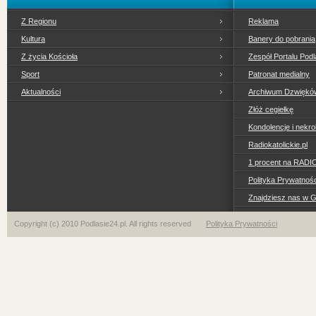
Z Regionu
Reklama
Kultura
Banery do pobrania
Z życia Kościoła
Zespół Portalu Podl
Sport
Patronat medialny
Aktualności
Archiwum Dzwiękó
Złóż cegiełkę
Kondolencje i nekro
Radiokatolickie.pl
1 procent na RADI
Polityka Prywatno
Znajdziesz nas w 
Copyright (c) 2010 Podlasie24.pl. All rights reserved
Polityka Prywatności