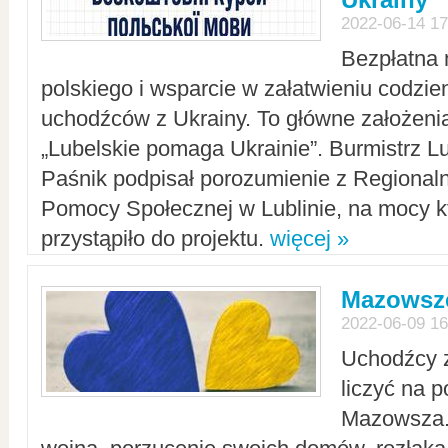
2022-06-14 17
Bezpłatna 
polskiego i wsparcie w załatwieniu codzi
uchodźców z Ukrainy. To główne założenia
„Lubelskie pomaga Ukrainie”. Burmistrz L
Paśnik podpisał porozumienie z Regiona
Pomocy Społecznej w Lublinie, na mocy k
przystąpiło do projektu.
więcej »
Mazowsze
2022-06-09 16
Uchodźcy 
liczyć na 
Mazowsza.