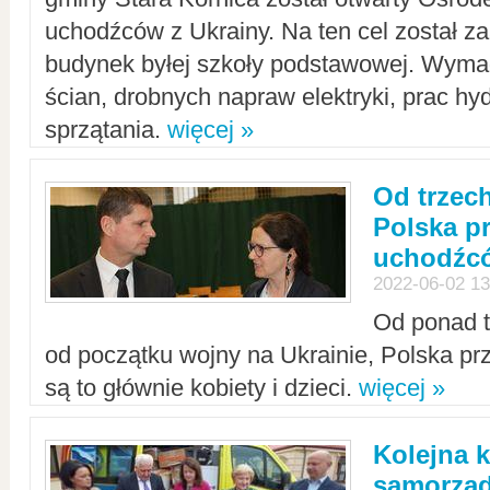
uchodźców z Ukrainy. Na ten cel został 
budynek byłej szkoły podstawowej. Wyma
ścian, drobnych napraw elektryki, prac hy
sprzątania.
więcej »
Od trzec
Polska p
uchodźcó
2022-06-02 13
Od ponad tr
od początku wojny na Ukrainie, Polska p
są to głównie kobiety i dzieci.
więcej »
Kolejna k
samorząd