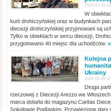
2022-03-29 12
W obiektac
kurii drohiczyńskiej oraz w budynkach para
diecezji drohiczyńskiej przyjmowani są uc
Tylko w obiektach w sercu diecezji, Drohi
przygotowano 40 miejsc dla uchodźców.
w
Kolejna 
humanita
Ukrainy
2022-03-29 11
Druga part
rzeczowej z Diecezji Arezzo we Włoszech 
marca dotarła do magazynu Caritas Diecez
Sokołowie Podlaskim. Przywiezione dary 