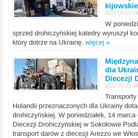
kijowskie
2022-03-15 14
W poniedzi
sprzed drohiczyńskiej katedry wyruszył k
który dotrze na Ukrainę.
więcej »
Międzyn
dla Ukra
Diecezji 
2022-03-15 08
Transporty
Holandii przeznaczonych dla Ukrainy dotar
drohiczyńskiej. W poniedziałek, 14 marca 
Diecezji Drohiczyńskiej w Sokołowie Pod
transport darów z diecezji Arezzo we Wło