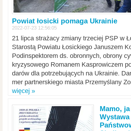
Powiat łosicki pomaga Ukrainie
2022-07-23 12:56:05
21 lipca strażacy zmiany trzeciej PSP w 
Starostą Powiatu Łosickiego Januszem Ko
Podinspektorem ds. obronnych, obrony cyw
kryzysowego Romanem Kasprowiczem po
darów dla potrzebujących na Ukrainie. Dar
mer partnerskiego miasta Przemyślany Zo
więcej »
Mamo, ja
Wystawa
Państwo