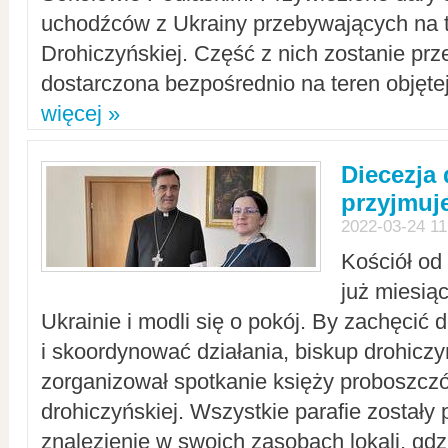
uchodźców z Ukrainy przebywających na t
Drohiczyńskiej. Część z nich zostanie pr
dostarczona bezpośrednio na teren objęte
więcej »
Diecezja
przyjmuj
2022-03-24 11
Kościół od
już miesią
Ukrainie i modli się o pokój. By zachęcić
i skoordynować działania, biskup drohicz
zorganizował spotkanie księży proboszczó
drohiczyńskiej. Wszystkie parafie zostały
znalezienie w swoich zasobach lokali, gd