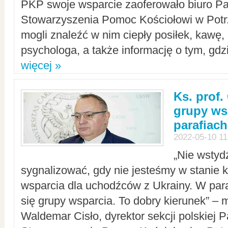
PKP swoje wsparcie zaoferowało biuro P
Stowarzyszenia Pomoc Kościołowi w Potr
mogli znaleźć w nim ciepły posiłek, kawę,
psychologa, a także informację o tym, gdzi
więcej »
Ks. prof.
grupy ws
parafiach
2022-05-10 11
„Nie wstyd
sygnalizować, gdy nie jesteśmy w stanie
wsparcia dla uchodźców z Ukrainy. W para
się grupy wsparcia. To dobry kierunek” – m
Waldemar Cisło, dyrektor sekcji polskiej 