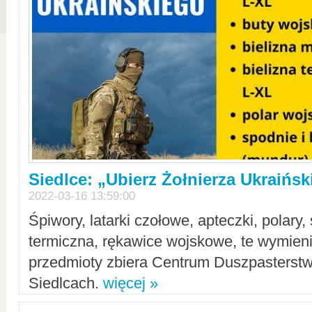
Siedlce: „Ubierz Żołnierza Ukraińs
2022-03-16 13:59:00
Śpiwory, latarki czołowe, apteczki, polary, 
termiczna, rękawice wojskowe, te wymieni
przedmioty zbiera Centrum Duszpasterst
Siedlcach.
więcej »