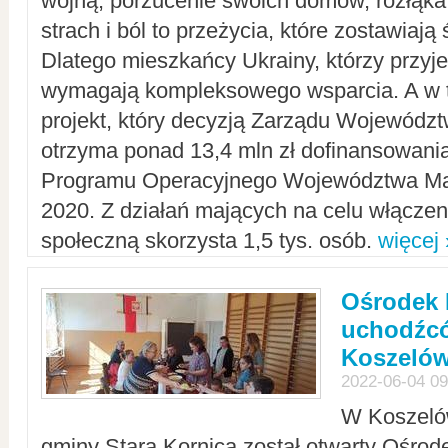
wojną, porzucenie swoich domów, rozłąka 
strach i ból to przeżycia, które zostawiają 
Dlatego mieszkańcy Ukrainy, którzy przyje
wymagają kompleksowego wsparcia. A w
projekt, który decyzją Zarządu Wojewód
otrzyma ponad 13,4 mln zł dofinansowani
Programu Operacyjnego Województwa Ma
2020. Z działań mających na celu włączeni
społeczną skorzysta 1,5 tys. osób.
więcej 
Ośrodek 
uchodźcó
Koszeló
2022-06-04 09
W Koszelów
gminy Stara Kornica został otwarty Ośro