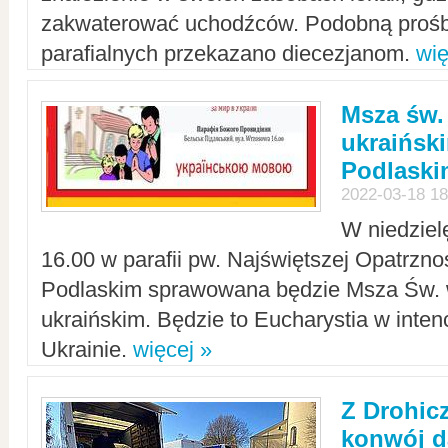
zakwaterować uchodźców. Podobną prośb
parafialnych przekazano diecezjanom.
wię
Msza św.
ukraińsk
Podlaski
2022-03-18 18
W niedziel
16.00 w parafii pw. Najświętszej Opatrzno
Podlaskim sprawowana będzie Msza Św. 
ukraińskim. Będzie to Eucharystia w intenc
Ukrainie.
więcej »
Z Drohic
konwój d