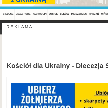
SIEDLCE
BIAŁA PODL.
GARWOLIN
ŁOSICE
ŁUKÓW
MIĘDZYRZEC
RADZYŃ
MIŃS
R E K L A M A
Kościół dla Ukrainy - Diecezja 