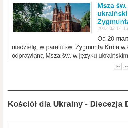
Msza św.
ukraiński
Zygmunta
2022-03-14 15
Od 20 mar
niedzielę, w parafii św. Zygmunta Króla w
odprawiana Msza św. w języku ukraiński
|<<
<<
Kościół dla Ukrainy - Diecezja