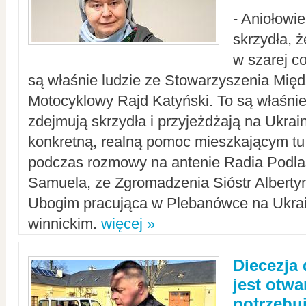
- Aniołowi
skrzydła, 
w szarej c
są właśnie ludzie ze Stowarzyszenia Mi
Motocyklowy Rajd Katyński. To są właśnie 
zdejmują skrzydła i przyjeżdżają na Ukrai
konkretną, realną pomoc mieszkającym tu
podczas rozmowy na antenie Radia Podlas
Samuela, ze Zgromadzenia Sióstr Alberty
Ubogim pracująca w Plebanówce na Ukrai
winnickim.
więcej »
Diecezja
jest otwa
potrzebu