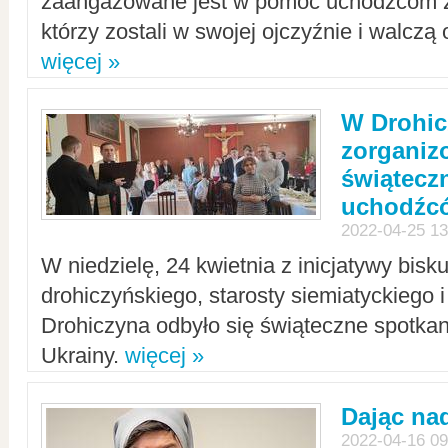
zaangażowane jest w pomoc uchodźcom z 
którzy zostali w swojej ojczyźnie i walczą 
więcej »
W Drohic
zorgani
świątecz
uchodźc
2022-04-25 13
W niedzielę, 24 kwietnia z inicjatywy bisk
drohiczyńskiego, starosty siemiatyckiego i
Drohiczyna odbyło się świąteczne spotka
Ukrainy.
więcej »
Dając nad
2022-04-16 09