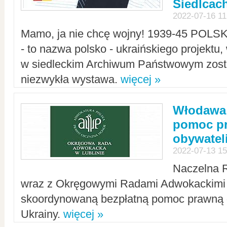
Siedlcac
2022-07-16 11
Mamo, ja nie chcę wojny! 1939-45 POLS
- to nazwa polsko - ukraińskiego projektu
w siedleckim Archiwum Państwowym zosta
niezwykła wystawa.
więcej »
Włodawa:
pomoc pr
obywatel
2022-07-13 15
Naczelna 
wraz z Okręgowymi Radami Adwokackimi 
skoordynowaną bezpłatną pomoc prawną d
Ukrainy.
więcej »