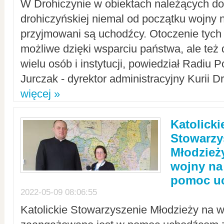
W Drohiczynie w obiektach należących do 
drohiczyńskiej niemal od początku wojny 
przyjmowani są uchodźcy. Otoczenie tych 
możliwe dzięki wsparciu państwa, ale też 
wielu osób i instytucji, powiedział Radiu P
Jurczak - dyrektor administracyjny Kurii D
więcej »
Katolicki
Stowarzy
Młodzież
wojny na 
pomoc u
2022-05-09 08:06:55
Katolickie Stowarzyszenie Młodzieży na w