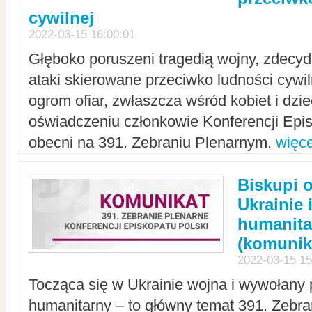
cywilnej
2022-03-15 16:00:01
Głęboko poruszeni tragedią wojny, zdecy
ataki skierowane przeciwko ludności cywi
ogrom ofiar, zwłaszcza wśród kobiet i dzie
oświadczeniu członkowie Konferencji Epis
obecni na 391. Zebraniu Plenarnym.
więce
Biskupi 
Ukrainie 
humanit
(komunik
2022-03-15 15
Tocząca się w Ukrainie wojna i wywołany 
humanitarny – to główny temat 391. Zebr