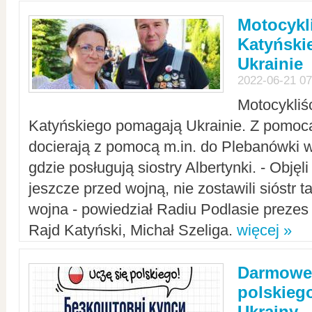
Motocykli
Katyński
Ukrainie
2022-06-21 07
Motocykliś
Katyńskiego pomagają Ukrainie. Z pomoc
docierają z pomocą m.in. do Plebanówki w
gdzie posługują siostry Albertynki. - Objęl
jeszcze przed wojną, nie zostawili sióstr 
wojna - powiedział Radiu Podlasie preze
Rajd Katyński, Michał Szeliga.
więcej »
Darmowe 
polskiego
Ukrainy