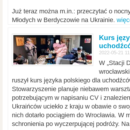
Już teraz można m.in.: przeczytać o noc
Młodych w Berdyczowie na Ukrainie.
więc
Kurs języ
uchodźcó
2022-05-21 11
W „Stacji D
wrocławsk
ruszył kurs języka polskiego dla uchodźcó
Stowarzyszenie planuje niebawem warszt
potrzebującym w napisaniu CV i znalezieni
Ukraińców uciekło z kraju w obawie o swoj
nich dotarło pociągiem do Wrocławia. W m
schronienia po wyczerpującej podróży. 