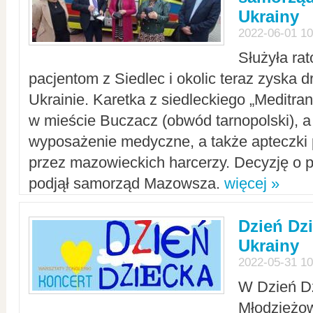
Ukrainy
2022-06-01 10
Służyła ra
pacjentom z Siedlec i okolic teraz zyska d
Ukrainie. Karetka z siedleckiego „Meditrans
w mieście Buczacz (obwód tarnopolski), a
wyposażenie medyczne, a także apteczki
przez mazowieckich harcerzy. Decyzję o 
podjął samorząd Mazowsza.
więcej »
Dzień Dz
Ukrainy
2022-05-31 10
W Dzień D
Młodzieżo