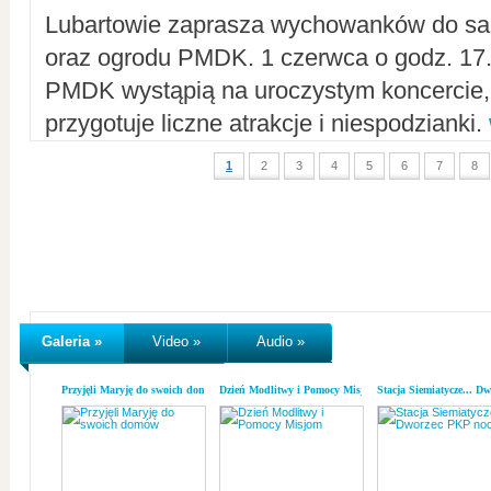
Lubartowie zaprasza wychowanków do sal
oraz ogrodu PMDK. 1 czerwca o godz. 17.0
PMDK wystąpią na uroczystym koncercie
przygotuje liczne atrakcje i niespodzianki.
1
2
3
4
5
6
7
8
Galeria »
Video »
Audio »
Przyjęli Maryję do swoich domów
Dzień Modlitwy i Pomocy Misjom
Stacja Siemiatycze... D