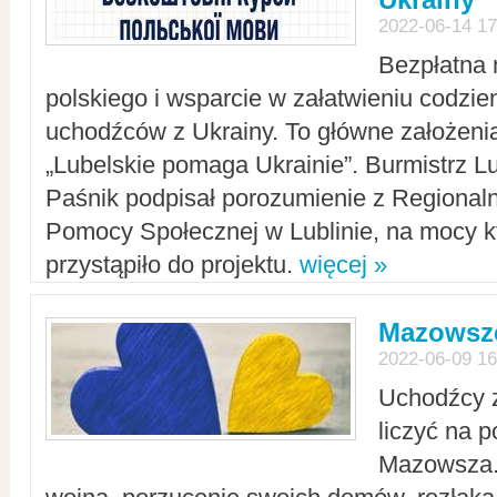
2022-06-14 17
Bezpłatna 
polskiego i wsparcie w załatwieniu codzi
uchodźców z Ukrainy. To główne założenia
„Lubelskie pomaga Ukrainie”. Burmistrz L
Paśnik podpisał porozumienie z Regiona
Pomocy Społecznej w Lublinie, na mocy k
przystąpiło do projektu.
więcej »
Mazowsze
2022-06-09 16
Uchodźcy 
liczyć na 
Mazowsza.