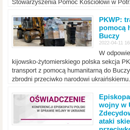
Stowarzyszenia Pomoc Kościołowi w Potr
PKWP: tr
pomocą h
Buczy
2022-04-11 16
W odpowied
kijowsko-żytomierskiego polska sekcja 
transport z pomocą humanitarną do Buczy,
zbrodni przeciwko narodowi ukraińskiemu
Episkopa
wojny w 
Zdecydow
ataki sk
przeciwk