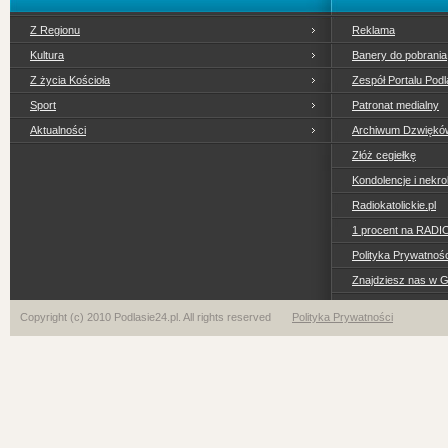
Z Regionu
Reklama
Kultura
Banery do pobrania
Z życia Kościoła
Zespół Portalu Podl
Sport
Patronat medialny
Aktualności
Archiwum Dzwiękó
Złóż cegiełkę
Kondolencje i nekro
Radiokatolickie.pl
1 procent na RADI
Polityka Prywatno
Znajdziesz nas w 
Copyright (c) 2010 Podlasie24.pl. All rights reserved
Polityka Prywatności