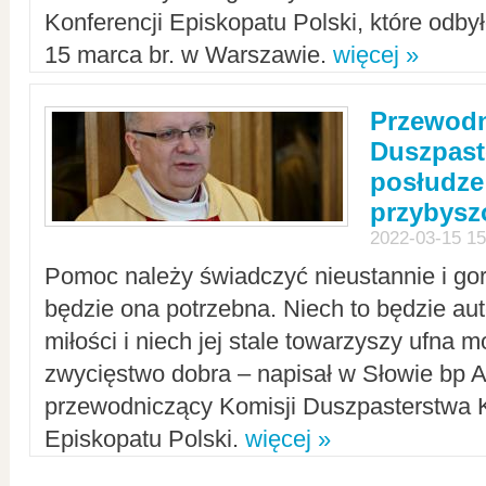
Konferencji Episkopatu Polski, które odbył
15 marca br. w Warszawie.
więcej »
Przewodn
Duszpast
posłudze
przybys
2022-03-15 15
Pomoc należy świadczyć nieustannie i gorl
będzie ona potrzebna. Niech to będzie au
miłości i niech jej stale towarzyszy ufna m
zwycięstwo dobra – napisał w Słowie bp A
przewodniczący Komisji Duszpasterstwa K
Episkopatu Polski.
więcej »