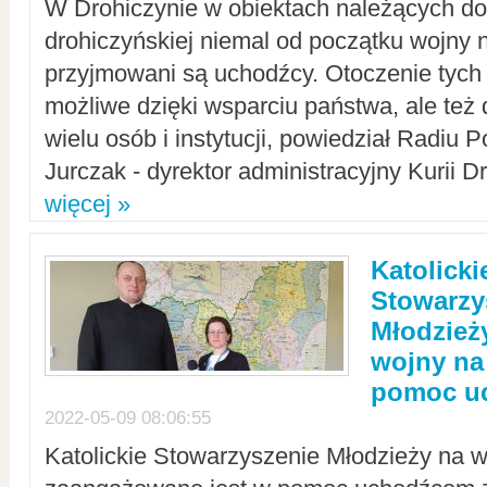
W Drohiczynie w obiektach należących do 
drohiczyńskiej niemal od początku wojny 
przyjmowani są uchodźcy. Otoczenie tych 
możliwe dzięki wsparciu państwa, ale też 
wielu osób i instytucji, powiedział Radiu P
Jurczak - dyrektor administracyjny Kurii D
więcej »
Katolicki
Stowarzy
Młodzież
wojny na 
pomoc u
2022-05-09 08:06:55
Katolickie Stowarzyszenie Młodzieży na w