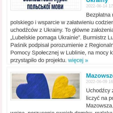
2022-06-14 17
Bezpłatna 
polskiego i wsparcie w załatwieniu codzi
uchodźców z Ukrainy. To główne założenia
„Lubelskie pomaga Ukrainie”. Burmistrz L
Paśnik podpisał porozumienie z Regiona
Pomocy Społecznej w Lublinie, na mocy k
przystąpiło do projektu.
więcej »
Mazowsze
2022-06-09 16
Uchodźcy 
liczyć na 
Mazowsza.