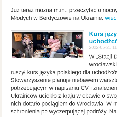
Już teraz można m.in.: przeczytać o noc
Młodych w Berdyczowie na Ukrainie.
więc
Kurs języ
uchodźcó
2022-05-21 11
W „Stacji D
wrocławsk
ruszył kurs języka polskiego dla uchodźcó
Stowarzyszenie planuje niebawem warszt
potrzebującym w napisaniu CV i znalezieni
Ukraińców uciekło z kraju w obawie o swoj
nich dotarło pociągiem do Wrocławia. W m
schronienia po wyczerpującej podróży. 