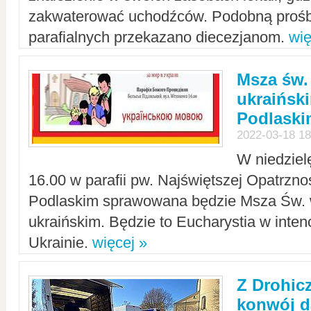
zakwaterować uchodźców. Podobną prośb
parafialnych przekazano diecezjanom.
wię
Msza św.
ukraińsk
Podlaski
2022-03-18 18
W niedziel
16.00 w parafii pw. Najświętszej Opatrzno
Podlaskim sprawowana będzie Msza Św. 
ukraińskim. Będzie to Eucharystia w intenc
Ukrainie.
więcej »
Z Drohic
konwój d