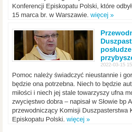
Konferencji Episkopatu Polski, które odbył
15 marca br. w Warszawie.
więcej »
Przewodn
Duszpast
posłudze
przybys
2022-03-15 15
Pomoc należy świadczyć nieustannie i gorl
będzie ona potrzebna. Niech to będzie au
miłości i niech jej stale towarzyszy ufna m
zwycięstwo dobra – napisał w Słowie bp A
przewodniczący Komisji Duszpasterstwa K
Episkopatu Polski.
więcej »