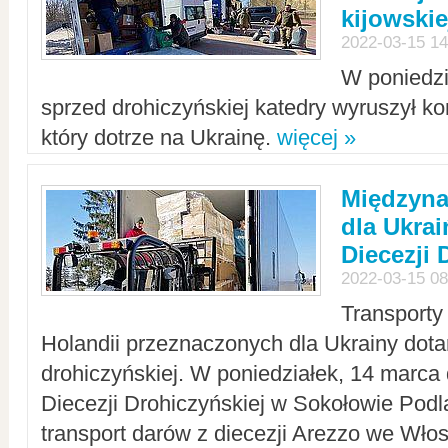
kijowskie
2022-03-15 14
W poniedzi
sprzed drohiczyńskiej katedry wyruszył k
który dotrze na Ukrainę.
więcej »
Międzyn
dla Ukra
Diecezji 
2022-03-15 08
Transporty
Holandii przeznaczonych dla Ukrainy dotar
drohiczyńskiej. W poniedziałek, 14 marca 
Diecezji Drohiczyńskiej w Sokołowie Pod
transport darów z diecezji Arezzo we Wło