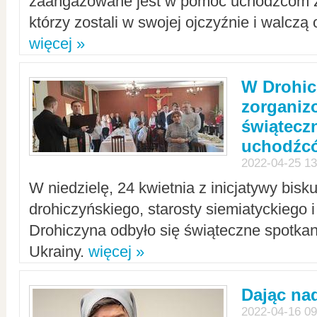
zaangażowane jest w pomoc uchodźcom z 
którzy zostali w swojej ojczyźnie i walczą 
więcej »
W Drohic
zorgani
świątecz
uchodźc
2022-04-25 13
W niedzielę, 24 kwietnia z inicjatywy bisk
drohiczyńskiego, starosty siemiatyckiego i
Drohiczyna odbyło się świąteczne spotka
Ukrainy.
więcej »
Dając nad
2022-04-16 09