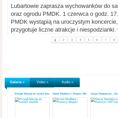
Lubartowie zaprasza wychowanków do sal
oraz ogrodu PMDK. 1 czerwca o godz. 17.0
PMDK wystąpią na uroczystym koncercie
przygotuje liczne atrakcje i niespodzianki.
1
2
3
4
5
6
7
8
Galeria »
Video »
Audio »
Przyjęli Maryję do swoich domów
Dzień Modlitwy i Pomocy Misjom
Stacja Siemiatycze... D