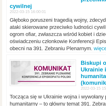
cywilnej
2022-03-15 16:00:01
Głęboko poruszeni tragedią wojny, zdecy
ataki skierowane przeciwko ludności cywi
ogrom ofiar, zwłaszcza wśród kobiet i dzie
oświadczeniu członkowie Konferencji Epis
obecni na 391. Zebraniu Plenarnym.
więce
Biskupi 
Ukrainie 
humanit
(komunik
2022-03-15 15
Tocząca się w Ukrainie wojna i wywołany 
humanitarny – to główny temat 391. Zebr