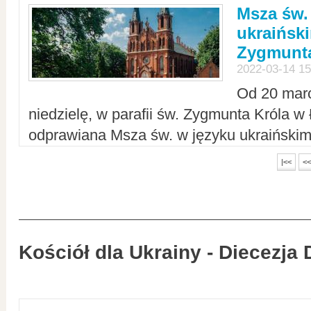
Msza św.
ukraiński
Zygmunta
2022-03-14 15
Od 20 mar
niedzielę, w parafii św. Zygmunta Króla w
odprawiana Msza św. w języku ukraiński
|<<
<<
Kościół dla Ukrainy - Diecezja