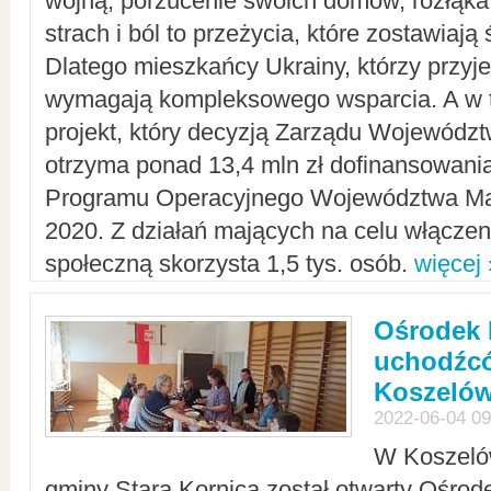
wojną, porzucenie swoich domów, rozłąka 
strach i ból to przeżycia, które zostawiają 
Dlatego mieszkańcy Ukrainy, którzy przyje
wymagają kompleksowego wsparcia. A w
projekt, który decyzją Zarządu Wojewód
otrzyma ponad 13,4 mln zł dofinansowani
Programu Operacyjnego Województwa Ma
2020. Z działań mających na celu włączeni
społeczną skorzysta 1,5 tys. osób.
więcej 
Ośrodek 
uchodźcó
Koszeló
2022-06-04 09
W Koszelów
gminy Stara Kornica został otwarty Ośro