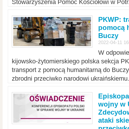
Stowarzyszenia Pomoc Kościołowi w Potr
PKWP: tr
pomocą h
Buczy
2022-04-11 16
W odpowied
kijowsko-żytomierskiego polska sekcja 
transport z pomocą humanitarną do Buczy,
zbrodni przeciwko narodowi ukraińskiemu
Episkopa
wojny w 
Zdecydow
ataki sk
przeciwk