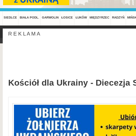
SIEDLCE
BIAŁA PODL.
GARWOLIN
ŁOSICE
ŁUKÓW
MIĘDZYRZEC
RADZYŃ
MIŃS
R E K L A M A
Kościół dla Ukrainy - Diecezja 