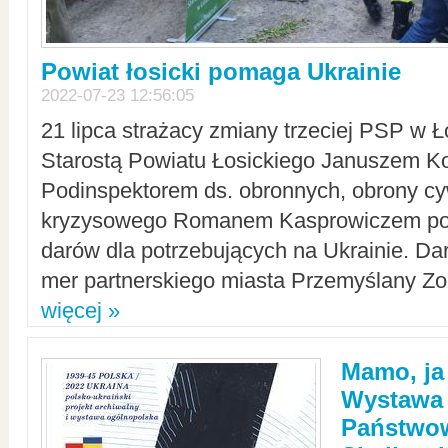
Powiat łosicki pomaga Ukrainie
2022-07-23 12:56:05
21 lipca strażacy zmiany trzeciej PSP w 
Starostą Powiatu Łosickiego Januszem Ko
Podinspektorem ds. obronnych, obrony cyw
kryzysowego Romanem Kasprowiczem po
darów dla potrzebujących na Ukrainie. Dar
mer partnerskiego miasta Przemyślany Zo
więcej »
Mamo, ja
Wystawa
Państwo