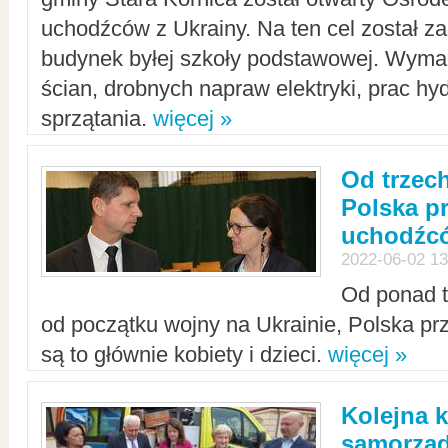
uchodźców z Ukrainy. Na ten cel został 
budynek byłej szkoły podstawowej. Wyma
ścian, drobnych napraw elektryki, prac hy
sprzątania.
więcej »
Od trzec
Polska p
uchodźcó
2022-06-02 13
Od ponad tr
od początku wojny na Ukrainie, Polska p
są to głównie kobiety i dzieci.
więcej »
Kolejna k
samorząd