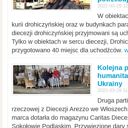
2022-03-29 12
W obiektac
kurii drohiczyńskiej oraz w budynkach para
diecezji drohiczyńskiej przyjmowani są uc
Tylko w obiektach w sercu diecezji, Drohi
przygotowano 40 miejsc dla uchodźców.
w
Kolejna 
humanita
Ukrainy
2022-03-29 11
Druga part
rzeczowej z Diecezji Arezzo we Włoszech 
marca dotarła do magazynu Caritas Diecez
Sokołowie Podlaskim. Przywiezione dary 