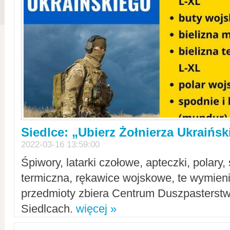
Siedlce: „Ubierz Żołnierza Ukraińs
2022-03-16 13:59:00
Śpiwory, latarki czołowe, apteczki, polary, 
termiczna, rękawice wojskowe, te wymieni
przedmioty zbiera Centrum Duszpasterst
Siedlcach.
więcej »