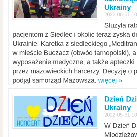
Ukrainy
2022-06-01 10
Służyła ra
pacjentom z Siedlec i okolic teraz zyska d
Ukrainie. Karetka z siedleckiego „Meditrans
w mieście Buczacz (obwód tarnopolski), a
wyposażenie medyczne, a także apteczki
przez mazowieckich harcerzy. Decyzję o 
podjął samorząd Mazowsza.
więcej »
Dzień Dz
Ukrainy
2022-05-31 10
W Dzień D
Młodzieżo