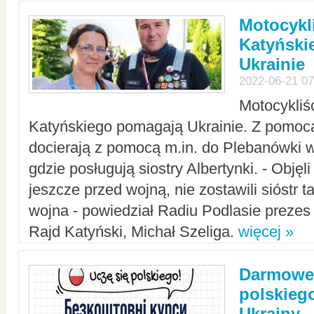
Motocykli
Katyński
Ukrainie
2022-06-21 07
Motocykliś
Katyńskiego pomagają Ukrainie. Z pomoc
docierają z pomocą m.in. do Plebanówki w
gdzie posługują siostry Albertynki. - Objęl
jeszcze przed wojną, nie zostawili sióstr 
wojna - powiedział Radiu Podlasie preze
Rajd Katyński, Michał Szeliga.
więcej »
Darmowe 
polskiego
Ukrainy