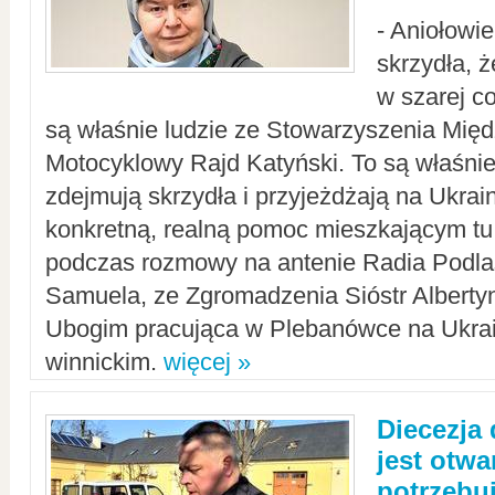
- Aniołowi
skrzydła, 
w szarej c
są właśnie ludzie ze Stowarzyszenia Mi
Motocyklowy Rajd Katyński. To są właśnie 
zdejmują skrzydła i przyjeżdżają na Ukrai
konkretną, realną pomoc mieszkającym tu
podczas rozmowy na antenie Radia Podlas
Samuela, ze Zgromadzenia Sióstr Alberty
Ubogim pracująca w Plebanówce na Ukrai
winnickim.
więcej »
Diecezja
jest otwa
potrzebu