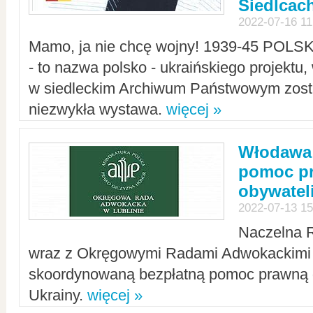
Siedlcac
2022-07-16 11
Mamo, ja nie chcę wojny! 1939-45 POLS
- to nazwa polsko - ukraińskiego projektu
w siedleckim Archiwum Państwowym zosta
niezwykła wystawa.
więcej »
Włodawa:
pomoc pr
obywatel
2022-07-13 15
Naczelna 
wraz z Okręgowymi Radami Adwokackimi 
skoordynowaną bezpłatną pomoc prawną d
Ukrainy.
więcej »