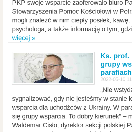
PKP swoje wsparcie zaoferowało biuro P
Stowarzyszenia Pomoc Kościołowi w Potr
mogli znaleźć w nim ciepły posiłek, kawę,
psychologa, a także informację o tym, gdzi
więcej »
Ks. prof.
grupy ws
parafiach
2022-05-10 11
„Nie wstyd
sygnalizować, gdy nie jesteśmy w stanie
wsparcia dla uchodźców z Ukrainy. W para
się grupy wsparcia. To dobry kierunek” – m
Waldemar Cisło, dyrektor sekcji polskiej 