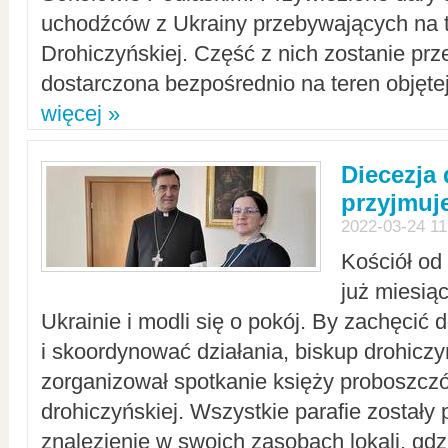
uchodźców z Ukrainy przebywających na t
Drohiczyńskiej. Część z nich zostanie pr
dostarczona bezpośrednio na teren objęte
więcej »
Diecezja
przyjmuj
2022-03-24 11
Kościół od
już miesią
Ukrainie i modli się o pokój. By zachęcić
i skoordynować działania, biskup drohicz
zorganizował spotkanie księży proboszczó
drohiczyńskiej. Wszystkie parafie zostały
znalezienie w swoich zasobach lokali, gd