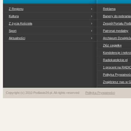
Z Regionu
Reklama
Kultura
Banery do pobrania
Z życia Kościoła
Zespół Portalu Podl
Sport
Patronat medialny
Aktualności
Archiwum Dzwiękó
Złóż cegiełkę
Kondolencje i nekro
Radiokatolickie.pl
1 procent na RADI
Polityka Prywatno
Znajdziesz nas w 
Copyright (c) 2010 Podlasie24.pl. All rights reserved
Polityka Prywatności