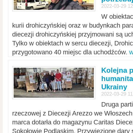
2022-03-29 12
W obiektac
kurii drohiczyńskiej oraz w budynkach para
diecezji drohiczyńskiej przyjmowani są uc
Tylko w obiektach w sercu diecezji, Drohi
przygotowano 40 miejsc dla uchodźców.
w
Kolejna 
humanita
Ukrainy
2022-03-29 11
Druga part
rzeczowej z Diecezji Arezzo we Włoszech 
marca dotarła do magazynu Caritas Diecez
Sokołowie Podlaskim. Przywiezione dary 