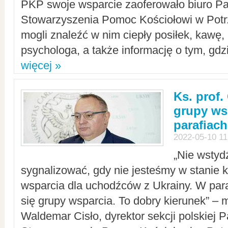
PKP swoje wsparcie zaoferowało biuro P
Stowarzyszenia Pomoc Kościołowi w Potr
mogli znaleźć w nim ciepły posiłek, kawę,
psychologa, a także informację o tym, gdzi
więcej »
Ks. prof.
grupy ws
parafiach
2022-05-10 11
„Nie wstyd
sygnalizować, gdy nie jesteśmy w stanie
wsparcia dla uchodźców z Ukrainy. W para
się grupy wsparcia. To dobry kierunek” – m
Waldemar Cisło, dyrektor sekcji polskiej 