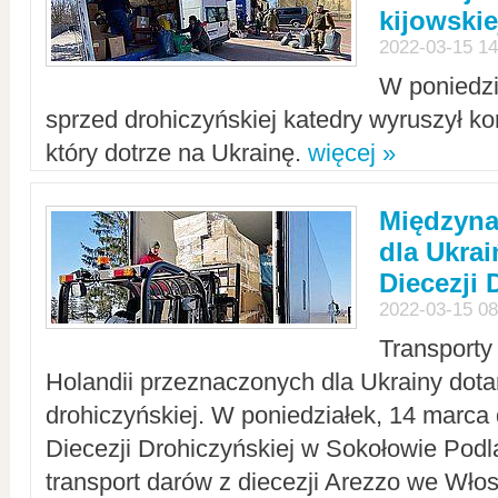
kijowskie
2022-03-15 14
W poniedzi
sprzed drohiczyńskiej katedry wyruszył k
który dotrze na Ukrainę.
więcej »
Międzyn
dla Ukra
Diecezji 
2022-03-15 08
Transporty
Holandii przeznaczonych dla Ukrainy dotar
drohiczyńskiej. W poniedziałek, 14 marca 
Diecezji Drohiczyńskiej w Sokołowie Pod
transport darów z diecezji Arezzo we Wło