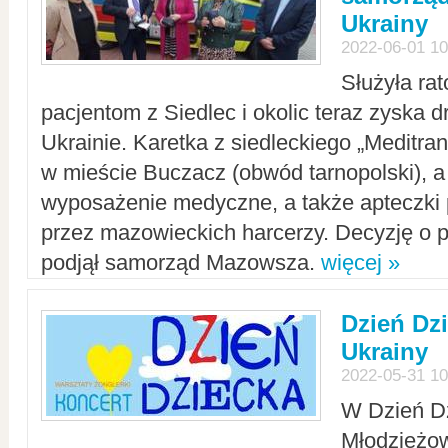
Ukrainy
2022-06-01 10
Służyła ra
pacjentom z Siedlec i okolic teraz zyska d
Ukrainie. Karetka z siedleckiego „Meditrans
w mieście Buczacz (obwód tarnopolski), a
wyposażenie medyczne, a także apteczki
przez mazowieckich harcerzy. Decyzję o 
podjął samorząd Mazowsza.
więcej »
Dzień Dz
Ukrainy
2022-05-31 10
W Dzień D
Młodzieżo