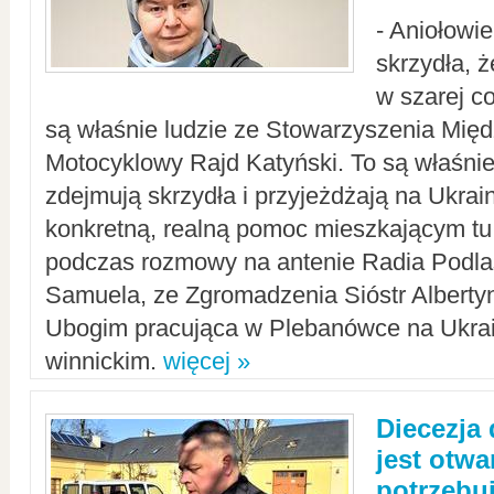
- Aniołowi
skrzydła, 
w szarej c
są właśnie ludzie ze Stowarzyszenia Mi
Motocyklowy Rajd Katyński. To są właśnie 
zdejmują skrzydła i przyjeżdżają na Ukrai
konkretną, realną pomoc mieszkającym tu
podczas rozmowy na antenie Radia Podlas
Samuela, ze Zgromadzenia Sióstr Alberty
Ubogim pracująca w Plebanówce na Ukrai
winnickim.
więcej »
Diecezja
jest otwa
potrzebu