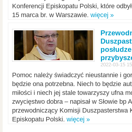
Konferencji Episkopatu Polski, które odbył
15 marca br. w Warszawie.
więcej »
Przewodn
Duszpast
posłudze
przybys
2022-03-15 15
Pomoc należy świadczyć nieustannie i gorl
będzie ona potrzebna. Niech to będzie au
miłości i niech jej stale towarzyszy ufna m
zwycięstwo dobra – napisał w Słowie bp A
przewodniczący Komisji Duszpasterstwa K
Episkopatu Polski.
więcej »