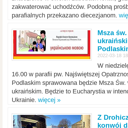
zakwaterować uchodźców. Podobną prośb
parafialnych przekazano diecezjanom.
wię
Msza św.
ukraińsk
Podlaski
2022-03-18 18
W niedziel
16.00 w parafii pw. Najświętszej Opatrzno
Podlaskim sprawowana będzie Msza Św. 
ukraińskim. Będzie to Eucharystia w intenc
Ukrainie.
więcej »
Z Drohic
konwój d