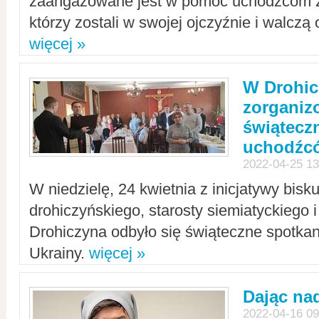
zaangażowane jest w pomoc uchodźcom z 
którzy zostali w swojej ojczyźnie i walczą 
więcej »
W Drohic
zorgani
świątecz
uchodźc
2022-04-25 13
W niedzielę, 24 kwietnia z inicjatywy bisk
drohiczyńskiego, starosty siemiatyckiego i
Drohiczyna odbyło się świąteczne spotka
Ukrainy.
więcej »
Dając nad
2022-04-16 09