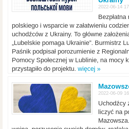
2022-06-14 17
Bezpłatna 
polskiego i wsparcie w załatwieniu codzi
uchodźców z Ukrainy. To główne założenia
„Lubelskie pomaga Ukrainie”. Burmistrz L
Paśnik podpisał porozumienie z Regiona
Pomocy Społecznej w Lublinie, na mocy k
przystąpiło do projektu.
więcej »
Mazowsze
2022-06-09 16
Uchodźcy 
liczyć na 
Mazowsza.