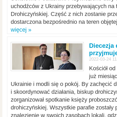
uchodźców z Ukrainy przebywających na t
Drohiczyńskiej. Część z nich zostanie pr
dostarczona bezpośrednio na teren objęte
więcej »
Diecezja
przyjmuj
2022-03-24 11
Kościół od
już miesią
Ukrainie i modli się o pokój. By zachęcić
i skoordynować działania, biskup drohicz
zorganizował spotkanie księży proboszczó
drohiczyńskiej. Wszystkie parafie zostały
znalezienie w swoich zasobach lokali, gd