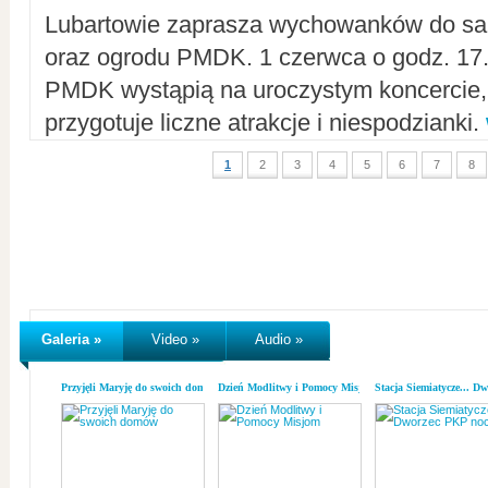
Lubartowie zaprasza wychowanków do sal
oraz ogrodu PMDK. 1 czerwca o godz. 17.0
PMDK wystąpią na uroczystym koncercie
przygotuje liczne atrakcje i niespodzianki.
1
2
3
4
5
6
7
8
Galeria »
Video »
Audio »
Przyjęli Maryję do swoich domów
Dzień Modlitwy i Pomocy Misjom
Stacja Siemiatycze... D