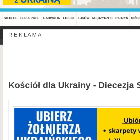
SIEDLCE
BIAŁA PODL.
GARWOLIN
ŁOSICE
ŁUKÓW
MIĘDZYRZEC
RADZYŃ
MIŃS
R E K L A M A
Kościół dla Ukrainy - Diecezja 