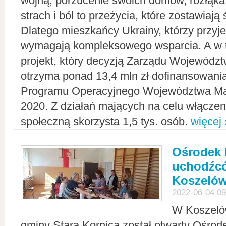
wojną, porzucenie swoich domów, rozłąka 
strach i ból to przeżycia, które zostawiają 
Dlatego mieszkańcy Ukrainy, którzy przyje
wymagają kompleksowego wsparcia. A w
projekt, który decyzją Zarządu Wojewód
otrzyma ponad 13,4 mln zł dofinansowani
Programu Operacyjnego Województwa Ma
2020. Z działań mających na celu włączeni
społeczną skorzysta 1,5 tys. osób.
więcej 
Ośrodek 
uchodźcó
Koszeló
2022-06-04 09
W Koszelów
gminy Stara Kornica został otwarty Ośro