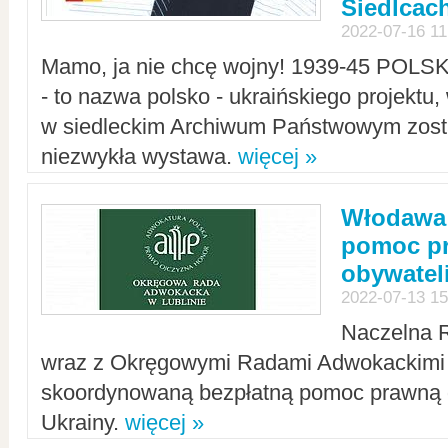
Siedlcac
2022-07-16 11
Mamo, ja nie chcę wojny! 1939-45 POLS
- to nazwa polsko - ukraińskiego projektu
w siedleckim Archiwum Państwowym zosta
niezwykła wystawa.
więcej »
Włodawa:
pomoc pr
obywatel
2022-07-13 15
Naczelna 
wraz z Okręgowymi Radami Adwokackimi 
skoordynowaną bezpłatną pomoc prawną d
Ukrainy.
więcej »