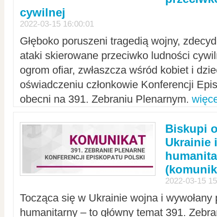
cywilnej
2022-03-15 16:00:01
Głęboko poruszeni tragedią wojny, zdecy
ataki skierowane przeciwko ludności cywi
ogrom ofiar, zwłaszcza wśród kobiet i dzie
oświadczeniu członkowie Konferencji Epis
obecni na 391. Zebraniu Plenarnym.
więce
Biskupi 
Ukrainie 
humanit
(komunik
2022-03-15 15
Tocząca się w Ukrainie wojna i wywołany 
humanitarny – to główny temat 391. Zebr