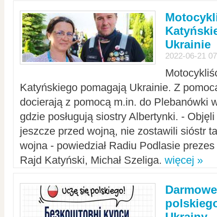
Motocykli
Katyński
Ukrainie
2022-06-21 07
Motocykliś
Katyńskiego pomagają Ukrainie. Z pomoc
docierają z pomocą m.in. do Plebanówki w
gdzie posługują siostry Albertynki. - Objęl
jeszcze przed wojną, nie zostawili sióstr 
wojna - powiedział Radiu Podlasie preze
Rajd Katyński, Michał Szeliga.
więcej »
Darmowe 
polskiego
Ukrainy