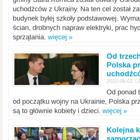
uchodźców z Ukrainy. Na ten cel został 
budynek byłej szkoły podstawowej. Wyma
ścian, drobnych napraw elektryki, prac hy
sprzątania.
więcej »
Od trzec
Polska p
uchodźcó
2022-06-02 13
Od ponad tr
od początku wojny na Ukrainie, Polska p
są to głównie kobiety i dzieci.
więcej »
Kolejna k
samorząd