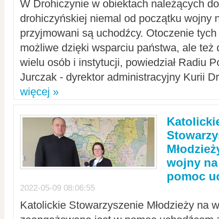
W Drohiczynie w obiektach należących do 
drohiczyńskiej niemal od początku wojny 
przyjmowani są uchodźcy. Otoczenie tych 
możliwe dzięki wsparciu państwa, ale też 
wielu osób i instytucji, powiedział Radiu P
Jurczak - dyrektor administracyjny Kurii D
więcej »
Katolicki
Stowarzy
Młodzież
wojny na 
pomoc u
2022-05-09 08:06:55
Katolickie Stowarzyszenie Młodzieży na w