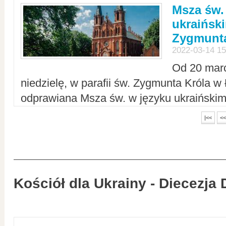
Msza św.
ukraiński
Zygmunta
2022-03-14 15
Od 20 mar
niedzielę, w parafii św. Zygmunta Króla w
odprawiana Msza św. w języku ukraiński
|<<
<<
Kościół dla Ukrainy - Diecezja