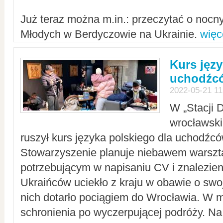
Już teraz można m.in.: przeczytać o noc
Młodych w Berdyczowie na Ukrainie.
więc
Kurs języ
uchodźcó
2022-05-21 11
W „Stacji D
wrocławsk
ruszył kurs języka polskiego dla uchodźcó
Stowarzyszenie planuje niebawem warszt
potrzebującym w napisaniu CV i znalezieni
Ukraińców uciekło z kraju w obawie o swoj
nich dotarło pociągiem do Wrocławia. W m
schronienia po wyczerpującej podróży. 