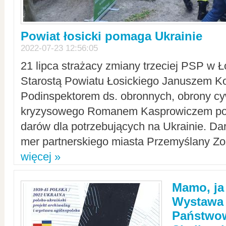
Powiat łosicki pomaga Ukrainie
2022-07-23 12:56:05
21 lipca strażacy zmiany trzeciej PSP w 
Starostą Powiatu Łosickiego Januszem Ko
Podinspektorem ds. obronnych, obrony cyw
kryzysowego Romanem Kasprowiczem po
darów dla potrzebujących na Ukrainie. Dar
mer partnerskiego miasta Przemyślany Zo
więcej »
Mamo, ja
Wystawa
Państwo