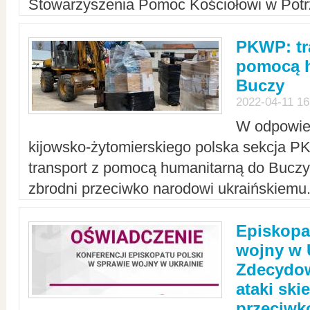
Stowarzyszenia Pomoc Kościołowi w Potr
PKWP: tr
pomocą h
Buczy
2022-04-11 16
W odpowied
kijowsko-żytomierskiego polska sekcja 
transport z pomocą humanitarną do Buczy,
zbrodni przeciwko narodowi ukraińskiemu
Episkopa
wojny w 
Zdecydow
ataki sk
przeciwk