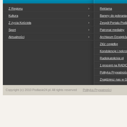
Z Regionu
Reklama
Kultura
Banery do pobrania
Z życia Kościoła
Zespół Portalu Podl
Sport
Patronat medialny
Aktualności
Archiwum Dzwiękó
Złóż cegiełkę
Kondolencje i nekro
Radiokatolickie.pl
1 procent na RADI
Polityka Prywatno
Znajdziesz nas w 
Copyright (c) 2010 Podlasie24.pl. All rights reserved
Polityka Prywatności