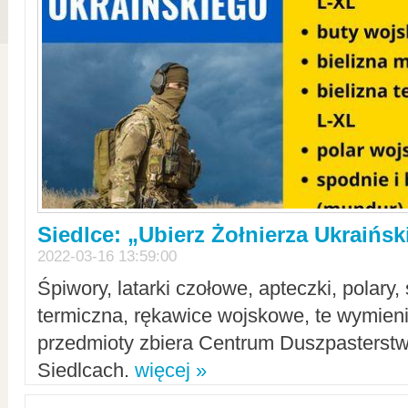
Siedlce: „Ubierz Żołnierza Ukraińs
2022-03-16 13:59:00
Śpiwory, latarki czołowe, apteczki, polary, 
termiczna, rękawice wojskowe, te wymieni
przedmioty zbiera Centrum Duszpasterst
Siedlcach.
więcej »