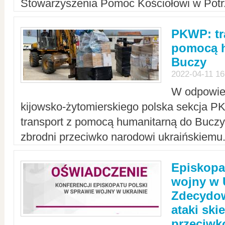
Stowarzyszenia Pomoc Kościołowi w Potr
PKWP: tr
pomocą h
Buczy
2022-04-11 16
W odpowied
kijowsko-żytomierskiego polska sekcja 
transport z pomocą humanitarną do Buczy,
zbrodni przeciwko narodowi ukraińskiemu
Episkopa
wojny w 
Zdecydow
ataki sk
przeciwk