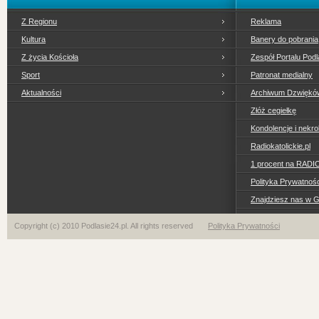
Z Regionu
Reklama
Kultura
Banery do pobrania
Z życia Kościoła
Zespół Portalu Podl
Sport
Patronat medialny
Aktualności
Archiwum Dzwiękó
Złóż cegiełkę
Kondolencje i nekro
Radiokatolickie.pl
1 procent na RADI
Polityka Prywatno
Znajdziesz nas w 
Copyright (c) 2010 Podlasie24.pl. All rights reserved
Polityka Prywatności