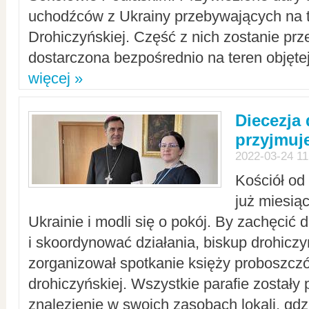
uchodźców z Ukrainy przebywających na t
Drohiczyńskiej. Część z nich zostanie pr
dostarczona bezpośrednio na teren objęte
więcej »
Diecezja
przyjmuj
2022-03-24 11
Kościół od
już miesią
Ukrainie i modli się o pokój. By zachęcić
i skoordynować działania, biskup drohicz
zorganizował spotkanie księży proboszczó
drohiczyńskiej. Wszystkie parafie zostały
znalezienie w swoich zasobach lokali, gd