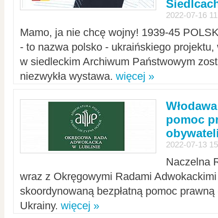
Siedlcac
2022-07-16 11
Mamo, ja nie chcę wojny! 1939-45 POLS
- to nazwa polsko - ukraińskiego projektu
w siedleckim Archiwum Państwowym zosta
niezwykła wystawa.
więcej »
Włodawa:
pomoc pr
obywatel
2022-07-13 15
Naczelna 
wraz z Okręgowymi Radami Adwokackimi 
skoordynowaną bezpłatną pomoc prawną d
Ukrainy.
więcej »