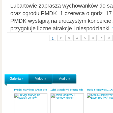
Lubartowie zaprasza wychowanków do sal
oraz ogrodu PMDK. 1 czerwca o godz. 17.0
PMDK wystąpią na uroczystym koncercie
przygotuje liczne atrakcje i niespodzianki.
1
2
3
4
5
6
7
8
Galeria »
Video »
Audio »
Przyjęli Maryję do swoich domów
Dzień Modlitwy i Pomocy Misjom
Stacja Siemiatycze... D