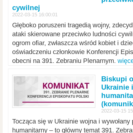
cywilnej
2022-03-15 16:00:01
Głęboko poruszeni tragedią wojny, zdecy
ataki skierowane przeciwko ludności cywi
ogrom ofiar, zwłaszcza wśród kobiet i dzie
oświadczeniu członkowie Konferencji Epis
obecni na 391. Zebraniu Plenarnym.
więce
Biskupi 
Ukrainie 
humanit
(komunik
2022-03-15 15
Tocząca się w Ukrainie wojna i wywołany 
humanitarny – to główny temat 391. Zebr