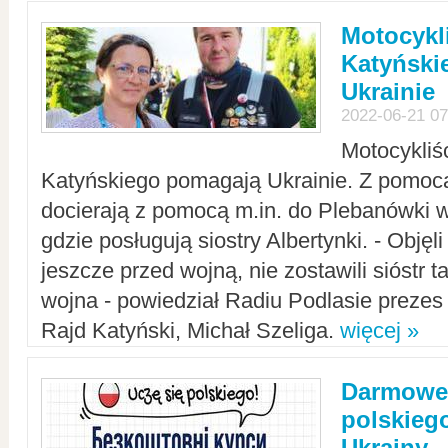
Motocykli
Katyński
Ukrainie
2022-06-21 07
Motocykliś
Katyńskiego pomagają Ukrainie. Z pomoc
docierają z pomocą m.in. do Plebanówki w
gdzie posługują siostry Albertynki. - Objęl
jeszcze przed wojną, nie zostawili sióstr 
wojna - powiedział Radiu Podlasie preze
Rajd Katyński, Michał Szeliga.
więcej »
Darmowe 
polskiego
Ukrainy