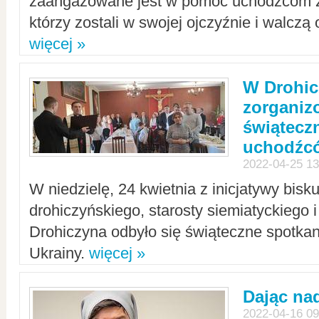
zaangażowane jest w pomoc uchodźcom z 
którzy zostali w swojej ojczyźnie i walczą 
więcej »
W Drohic
zorgani
świątecz
uchodźc
2022-04-25 13
W niedzielę, 24 kwietnia z inicjatywy bisk
drohiczyńskiego, starosty siemiatyckiego i
Drohiczyna odbyło się świąteczne spotka
Ukrainy.
więcej »
Dając nad
2022-04-16 09