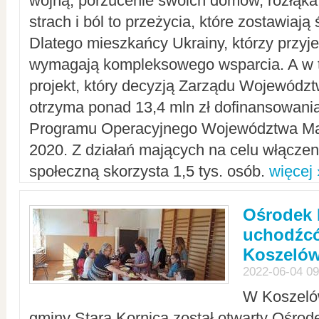
wojną, porzucenie swoich domów, rozłąka 
strach i ból to przeżycia, które zostawiają 
Dlatego mieszkańcy Ukrainy, którzy przyje
wymagają kompleksowego wsparcia. A w
projekt, który decyzją Zarządu Wojewód
otrzyma ponad 13,4 mln zł dofinansowani
Programu Operacyjnego Województwa Ma
2020. Z działań mających na celu włączeni
społeczną skorzysta 1,5 tys. osób.
więcej 
Ośrodek 
uchodźcó
Koszeló
2022-06-04 09
W Koszelów
gminy Stara Kornica został otwarty Ośro