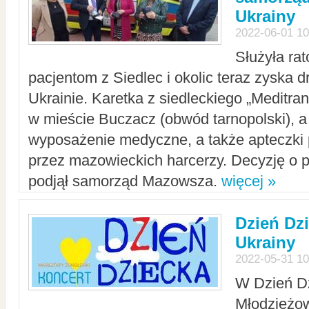
Ukrainy
2022-06-01 10
Służyła ra
pacjentom z Siedlec i okolic teraz zyska d
Ukrainie. Karetka z siedleckiego „Meditrans
w mieście Buczacz (obwód tarnopolski), a
wyposażenie medyczne, a także apteczki
przez mazowieckich harcerzy. Decyzję o 
podjął samorząd Mazowsza.
więcej »
Dzień Dz
Ukrainy
2022-05-31 10
W Dzień D
Młodzieżo