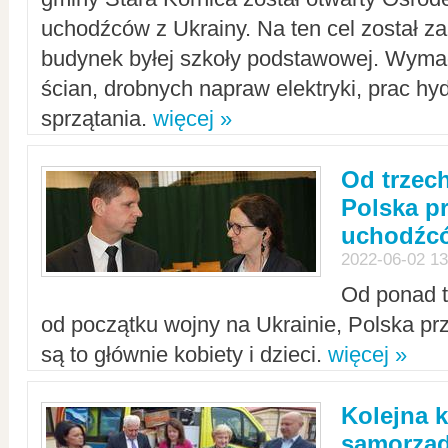
uchodźców z Ukrainy. Na ten cel został 
budynek byłej szkoły podstawowej. Wyma
ścian, drobnych napraw elektryki, prac hy
sprzątania.
więcej »
Od trzec
Polska p
uchodźcó
2022-06-02 13
Od ponad tr
od początku wojny na Ukrainie, Polska p
są to głównie kobiety i dzieci.
więcej »
Kolejna k
samorząd