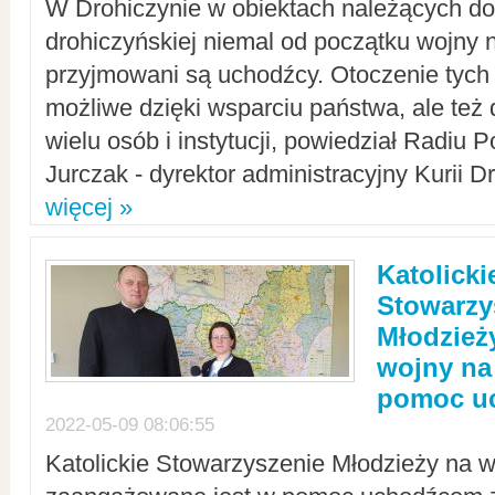
W Drohiczynie w obiektach należących do 
drohiczyńskiej niemal od początku wojny 
przyjmowani są uchodźcy. Otoczenie tych 
możliwe dzięki wsparciu państwa, ale też 
wielu osób i instytucji, powiedział Radiu P
Jurczak - dyrektor administracyjny Kurii D
więcej »
Katolicki
Stowarzy
Młodzież
wojny na 
pomoc u
2022-05-09 08:06:55
Katolickie Stowarzyszenie Młodzieży na w