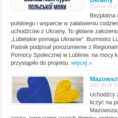
2022-06-14 17
Bezpłatna 
polskiego i wsparcie w załatwieniu codzi
uchodźców z Ukrainy. To główne założenia
„Lubelskie pomaga Ukrainie”. Burmistrz L
Paśnik podpisał porozumienie z Regiona
Pomocy Społecznej w Lublinie, na mocy k
przystąpiło do projektu.
więcej »
Mazowsze
2022-06-09 16
Uchodźcy 
liczyć na 
Mazowsza.