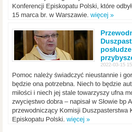
Konferencji Episkopatu Polski, które odbył
15 marca br. w Warszawie.
więcej »
Przewodn
Duszpast
posłudze
przybys
2022-03-15 15
Pomoc należy świadczyć nieustannie i gorl
będzie ona potrzebna. Niech to będzie au
miłości i niech jej stale towarzyszy ufna m
zwycięstwo dobra – napisał w Słowie bp A
przewodniczący Komisji Duszpasterstwa K
Episkopatu Polski.
więcej »