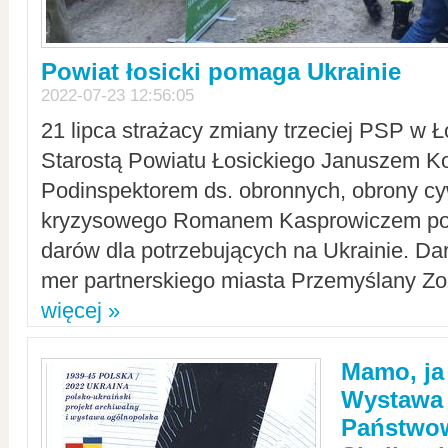
Powiat łosicki pomaga Ukrainie
2022-07-23 12:56:05
21 lipca strażacy zmiany trzeciej PSP w 
Starostą Powiatu Łosickiego Januszem Ko
Podinspektorem ds. obronnych, obrony cyw
kryzysowego Romanem Kasprowiczem po
darów dla potrzebujących na Ukrainie. Dar
mer partnerskiego miasta Przemyślany Zo
więcej »
Mamo, ja
Wystawa
Państwo