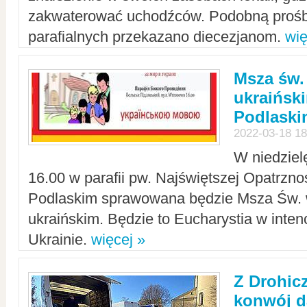
zakwaterować uchodźców. Podobną prośb
parafialnych przekazano diecezjanom.
wię
Msza św.
ukraińsk
Podlaski
2022-03-18 18
W niedziel
16.00 w parafii pw. Najświętszej Opatrzno
Podlaskim sprawowana będzie Msza Św. 
ukraińskim. Będzie to Eucharystia w intenc
Ukrainie.
więcej »
Z Drohic
konwój d