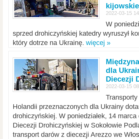
kijowskie
2022-03-15 14
W poniedzi
sprzed drohiczyńskiej katedry wyruszył k
który dotrze na Ukrainę.
więcej »
Międzyn
dla Ukra
Diecezji 
2022-03-15 08
Transporty
Holandii przeznaczonych dla Ukrainy dotar
drohiczyńskiej. W poniedziałek, 14 marca 
Diecezji Drohiczyńskiej w Sokołowie Pod
transport darów z diecezji Arezzo we Wło