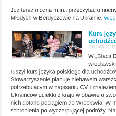
Już teraz można m.in.: przeczytać o noc
Młodych w Berdyczowie na Ukrainie.
więc
Kurs języ
uchodźcó
2022-05-21 11
W „Stacji D
wrocławsk
ruszył kurs języka polskiego dla uchodźcó
Stowarzyszenie planuje niebawem warszt
potrzebującym w napisaniu CV i znalezieni
Ukraińców uciekło z kraju w obawie o swoj
nich dotarło pociągiem do Wrocławia. W m
schronienia po wyczerpującej podróży. 