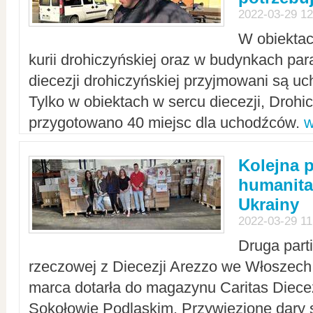
2022-03-29 12
W obiektac
kurii drohiczyńskiej oraz w budynkach para
diecezji drohiczyńskiej przyjmowani są uc
Tylko w obiektach w sercu diecezji, Drohi
przygotowano 40 miejsc dla uchodźców.
w
Kolejna 
humanita
Ukrainy
2022-03-29 11
Druga part
rzeczowej z Diecezji Arezzo we Włoszech 
marca dotarła do magazynu Caritas Diecez
Sokołowie Podlaskim. Przywiezione dary 