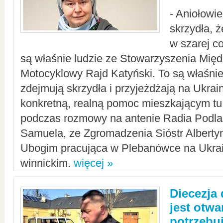
- Aniołowi
skrzydła, 
w szarej c
są właśnie ludzie ze Stowarzyszenia Mi
Motocyklowy Rajd Katyński. To są właśnie 
zdejmują skrzydła i przyjeżdżają na Ukrai
konkretną, realną pomoc mieszkającym tu
podczas rozmowy na antenie Radia Podlas
Samuela, ze Zgromadzenia Sióstr Alberty
Ubogim pracująca w Plebanówce na Ukrai
winnickim.
więcej »
Diecezja
jest otwa
potrzebu