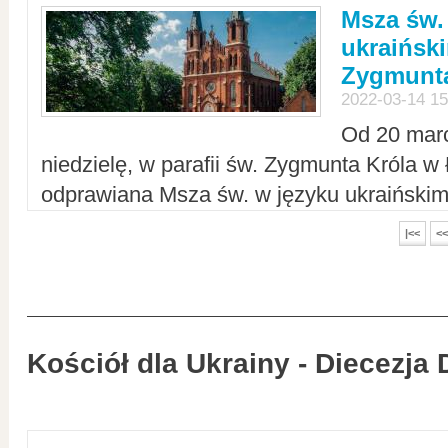
Msza św.
ukraiński
Zygmunta
2022-03-14 15
Od 20 mar
niedzielę, w parafii św. Zygmunta Króla w
odprawiana Msza św. w języku ukraiński
|<<
<<
Kościół dla Ukrainy - Diecezja