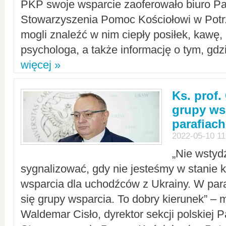
PKP swoje wsparcie zaoferowało biuro P
Stowarzyszenia Pomoc Kościołowi w Potr
mogli znaleźć w nim ciepły posiłek, kawę,
psychologa, a także informację o tym, gdzi
więcej »
Ks. prof.
grupy ws
parafiach
2022-05-10 11
„Nie wstyd
sygnalizować, gdy nie jesteśmy w stanie
wsparcia dla uchodźców z Ukrainy. W para
się grupy wsparcia. To dobry kierunek” – m
Waldemar Cisło, dyrektor sekcji polskiej 