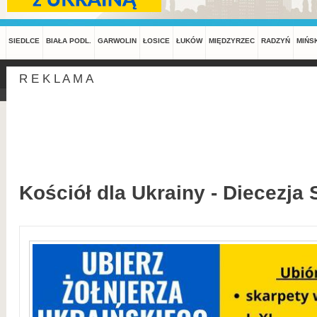
SIEDLCE
BIAŁA PODL.
GARWOLIN
ŁOSICE
ŁUKÓW
MIĘDZYRZEC
RADZYŃ
MIŃS
R E K L A M A
Kościół dla Ukrainy - Diecezja 