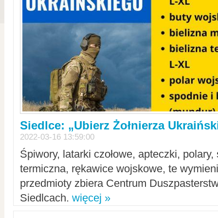
Siedlce: „Ubierz Żołnierza Ukraińs
2022-03-16 13:59:00
Śpiwory, latarki czołowe, apteczki, polary, 
termiczna, rękawice wojskowe, te wymieni
przedmioty zbiera Centrum Duszpasterst
Siedlcach.
więcej »