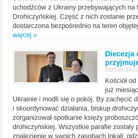
uchodźców z Ukrainy przebywających na t
Drohiczyńskiej. Część z nich zostanie pr
dostarczona bezpośrednio na teren objęte
więcej »
Diecezja
przyjmuj
2022-03-24 11
Kościół od
już miesią
Ukrainie i modli się o pokój. By zachęcić
i skoordynować działania, biskup drohicz
zorganizował spotkanie księży proboszczó
drohiczyńskiej. Wszystkie parafie zostały
znalezienie w swoich zasobach lokali, gd