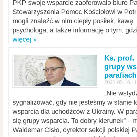
PKP swoje wsparcie zaoferowało biuro P
Stowarzyszenia Pomoc Kościołowi w Potr
mogli znaleźć w nim ciepły posiłek, kawę,
psychologa, a także informację o tym, gdzi
więcej »
Ks. prof.
grupy ws
parafiach
2022-05-10 11
„Nie wstyd
sygnalizować, gdy nie jesteśmy w stanie
wsparcia dla uchodźców z Ukrainy. W para
się grupy wsparcia. To dobry kierunek” – m
Waldemar Cisło, dyrektor sekcji polskiej 