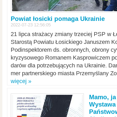
Powiat łosicki pomaga Ukrainie
2022-07-23 12:56:05
21 lipca strażacy zmiany trzeciej PSP w 
Starostą Powiatu Łosickiego Januszem Ko
Podinspektorem ds. obronnych, obrony cyw
kryzysowego Romanem Kasprowiczem po
darów dla potrzebujących na Ukrainie. Dar
mer partnerskiego miasta Przemyślany Zo
więcej »
Mamo, ja
Wystawa
Państwo