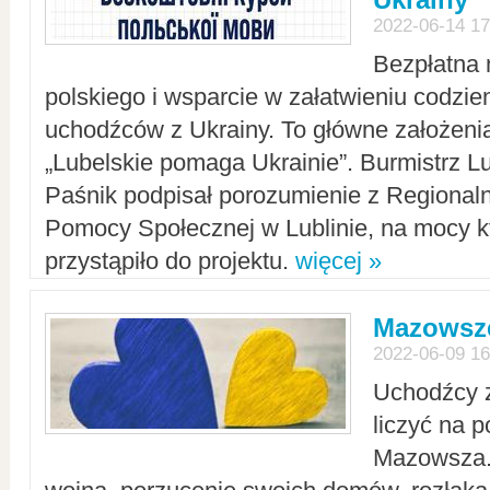
2022-06-14 17
Bezpłatna 
polskiego i wsparcie w załatwieniu codzi
uchodźców z Ukrainy. To główne założenia
„Lubelskie pomaga Ukrainie”. Burmistrz L
Paśnik podpisał porozumienie z Regiona
Pomocy Społecznej w Lublinie, na mocy k
przystąpiło do projektu.
więcej »
Mazowsze
2022-06-09 16
Uchodźcy 
liczyć na 
Mazowsza.