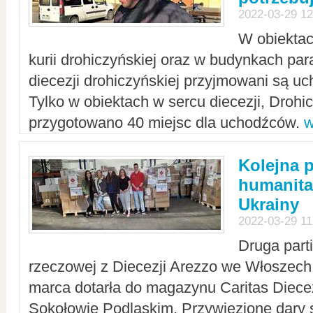
2022-03-29 12
W obiektac
kurii drohiczyńskiej oraz w budynkach para
diecezji drohiczyńskiej przyjmowani są uc
Tylko w obiektach w sercu diecezji, Drohi
przygotowano 40 miejsc dla uchodźców.
w
Kolejna 
humanita
Ukrainy
2022-03-29 11
Druga part
rzeczowej z Diecezji Arezzo we Włoszech 
marca dotarła do magazynu Caritas Diecez
Sokołowie Podlaskim. Przywiezione dary 