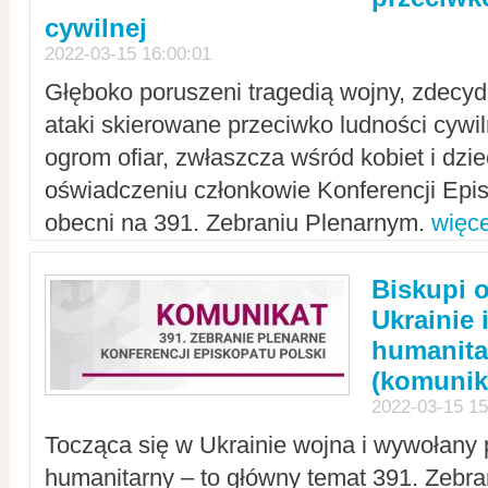
cywilnej
2022-03-15 16:00:01
Głęboko poruszeni tragedią wojny, zdecy
ataki skierowane przeciwko ludności cywi
ogrom ofiar, zwłaszcza wśród kobiet i dzie
oświadczeniu członkowie Konferencji Epis
obecni na 391. Zebraniu Plenarnym.
więce
Biskupi 
Ukrainie 
humanit
(komunik
2022-03-15 15
Tocząca się w Ukrainie wojna i wywołany 
humanitarny – to główny temat 391. Zebr