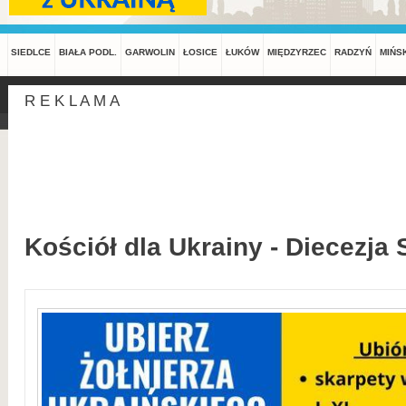
SIEDLCE
BIAŁA PODL.
GARWOLIN
ŁOSICE
ŁUKÓW
MIĘDZYRZEC
RADZYŃ
MIŃS
R E K L A M A
Kościół dla Ukrainy - Diecezja 