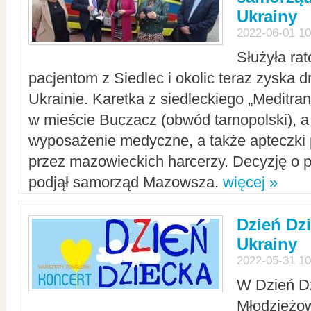
Ukrainy
2022-06-01 10
Służyła ra
pacjentom z Siedlec i okolic teraz zyska d
Ukrainie. Karetka z siedleckiego „Meditrans
w mieście Buczacz (obwód tarnopolski), a
wyposażenie medyczne, a także apteczki
przez mazowieckich harcerzy. Decyzję o 
podjął samorząd Mazowsza.
więcej »
Dzień Dz
Ukrainy
2022-05-31 10
W Dzień D
Młodzieżo