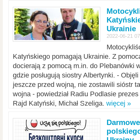
Motocykli
Katyński
Ukrainie
2022-06-21 07
Motocykliś
Katyńskiego pomagają Ukrainie. Z pomoc
docierają z pomocą m.in. do Plebanówki w
gdzie posługują siostry Albertynki. - Objęl
jeszcze przed wojną, nie zostawili sióstr 
wojna - powiedział Radiu Podlasie preze
Rajd Katyński, Michał Szeliga.
więcej »
Darmowe 
polskiego
Ukrainy