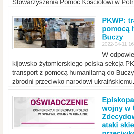
Stowarzyszenia Pomoc Kościołowi w Potr
PKWP: tr
pomocą h
Buczy
2022-04-11 16
W odpowied
kijowsko-żytomierskiego polska sekcja 
transport z pomocą humanitarną do Buczy,
zbrodni przeciwko narodowi ukraińskiemu
Episkopa
wojny w 
Zdecydow
ataki sk
przeciwk