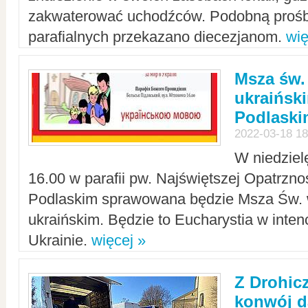
zakwaterować uchodźców. Podobną prośb
parafialnych przekazano diecezjanom.
wię
Msza św.
ukraińsk
Podlaski
2022-03-18 18
W niedziel
16.00 w parafii pw. Najświętszej Opatrzno
Podlaskim sprawowana będzie Msza Św. 
ukraińskim. Będzie to Eucharystia w intenc
Ukrainie.
więcej »
Z Drohic
konwój d