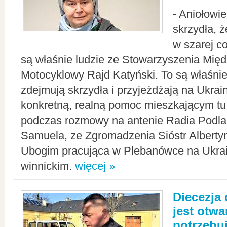
- Aniołowi
skrzydła, 
w szarej c
są właśnie ludzie ze Stowarzyszenia Mi
Motocyklowy Rajd Katyński. To są właśnie 
zdejmują skrzydła i przyjeżdżają na Ukrai
konkretną, realną pomoc mieszkającym tu
podczas rozmowy na antenie Radia Podlas
Samuela, ze Zgromadzenia Sióstr Alberty
Ubogim pracująca w Plebanówce na Ukrai
winnickim.
więcej »
Diecezja
jest otwa
potrzebu