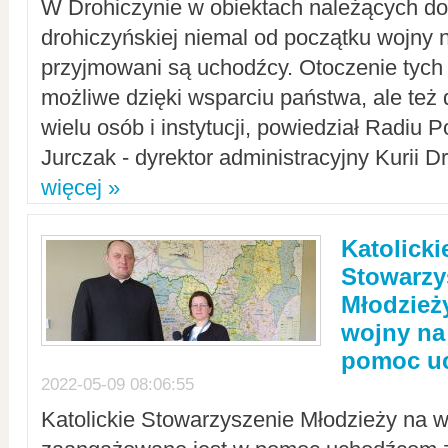
W Drohiczynie w obiektach należących do 
drohiczyńskiej niemal od początku wojny 
przyjmowani są uchodźcy. Otoczenie tych 
możliwe dzięki wsparciu państwa, ale też 
wielu osób i instytucji, powiedział Radiu P
Jurczak - dyrektor administracyjny Kurii D
więcej »
Katolicki
Stowarzy
Młodzież
wojny na 
pomoc u
2022-05-09 08:06:55
Katolickie Stowarzyszenie Młodzieży na w