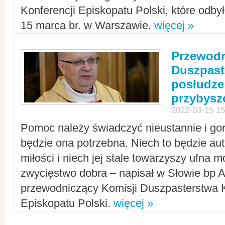
Konferencji Episkopatu Polski, które odbył
15 marca br. w Warszawie.
więcej »
Przewodn
Duszpast
posłudze
przybys
2022-03-15 15
Pomoc należy świadczyć nieustannie i gorl
będzie ona potrzebna. Niech to będzie au
miłości i niech jej stale towarzyszy ufna m
zwycięstwo dobra – napisał w Słowie bp A
przewodniczący Komisji Duszpasterstwa K
Episkopatu Polski.
więcej »