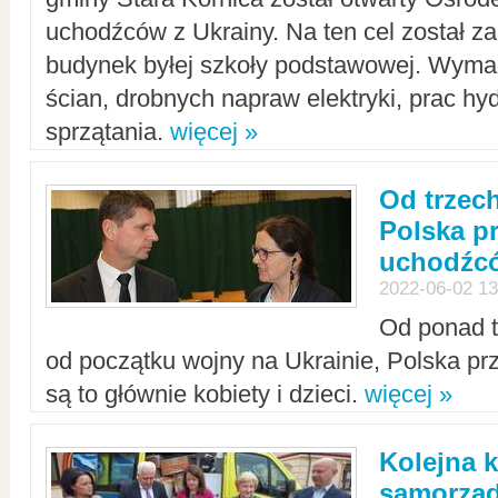
uchodźców z Ukrainy. Na ten cel został 
budynek byłej szkoły podstawowej. Wyma
ścian, drobnych napraw elektryki, prac hy
sprzątania.
więcej »
Od trzec
Polska p
uchodźcó
2022-06-02 13
Od ponad tr
od początku wojny na Ukrainie, Polska p
są to głównie kobiety i dzieci.
więcej »
Kolejna k
samorząd