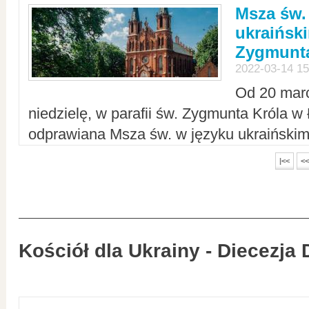
Msza św.
ukraiński
Zygmunta
2022-03-14 15
Od 20 mar
niedzielę, w parafii św. Zygmunta Króla w
odprawiana Msza św. w języku ukraiński
|<<
<<
Kościół dla Ukrainy - Diecezja