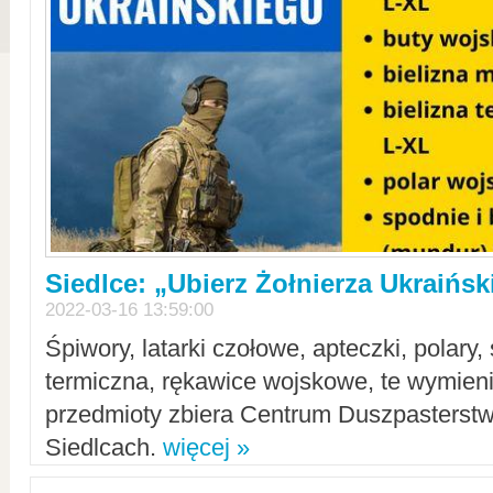
Siedlce: „Ubierz Żołnierza Ukraińs
2022-03-16 13:59:00
Śpiwory, latarki czołowe, apteczki, polary, 
termiczna, rękawice wojskowe, te wymieni
przedmioty zbiera Centrum Duszpasterst
Siedlcach.
więcej »