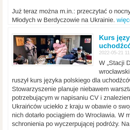
Już teraz można m.in.: przeczytać o noc
Młodych w Berdyczowie na Ukrainie.
więc
Kurs języ
uchodźcó
2022-05-21 11
W „Stacji D
wrocławsk
ruszył kurs języka polskiego dla uchodźcó
Stowarzyszenie planuje niebawem warszt
potrzebującym w napisaniu CV i znalezieni
Ukraińców uciekło z kraju w obawie o swoj
nich dotarło pociągiem do Wrocławia. W m
schronienia po wyczerpującej podróży. 