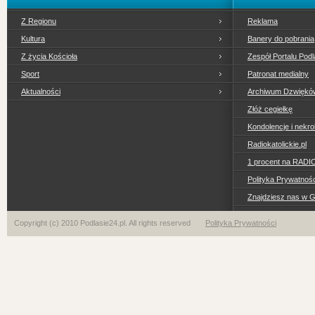
Z Regionu
Reklama
Kultura
Banery do pobrania
Z życia Kościoła
Zespół Portalu Podl
Sport
Patronat medialny
Aktualności
Archiwum Dzwiękó
Złóż cegiełkę
Kondolencje i nekro
Radiokatolickie.pl
1 procent na RADI
Polityka Prywatno
Znajdziesz nas w 
Copyright (c) 2010 Podlasie24.pl. All rights reserved
Polityka Prywatności