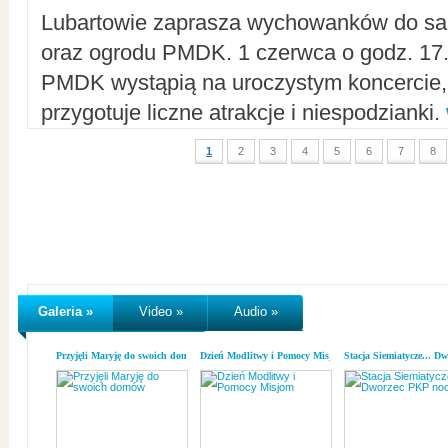
Lubartowie zaprasza wychowanków do sal
oraz ogrodu PMDK. 1 czerwca o godz. 17.0
PMDK wystąpią na uroczystym koncercie
przygotuje liczne atrakcje i niespodzianki.
1
2
3
4
5
6
7
8
Galeria »
Video »
Audio »
Przyjęli Maryję do swoich domów
Dzień Modlitwy i Pomocy Misjom
Stacja Siemiatycze... D