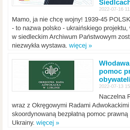
Siedlcac
2022-07-16 11
Mamo, ja nie chcę wojny! 1939-45 POLS
- to nazwa polsko - ukraińskiego projektu
w siedleckim Archiwum Państwowym zosta
niezwykła wystawa.
więcej »
Włodawa:
pomoc pr
obywatel
2022-07-13 15
Naczelna 
wraz z Okręgowymi Radami Adwokackimi 
skoordynowaną bezpłatną pomoc prawną d
Ukrainy.
więcej »