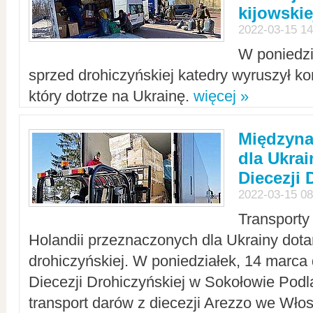
kijowskie
2022-03-15 14
W poniedzi
sprzed drohiczyńskiej katedry wyruszył k
który dotrze na Ukrainę.
więcej »
Międzyn
dla Ukra
Diecezji 
2022-03-15 08
Transporty
Holandii przeznaczonych dla Ukrainy dotar
drohiczyńskiej. W poniedziałek, 14 marca 
Diecezji Drohiczyńskiej w Sokołowie Pod
transport darów z diecezji Arezzo we Wło