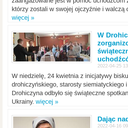
zaangażowane jest w pomoc uchodźcom z 
którzy zostali w swojej ojczyźnie i walczą 
więcej »
W Drohic
zorgani
świątecz
uchodźc
2022-04-25 13
W niedzielę, 24 kwietnia z inicjatywy bisk
drohiczyńskiego, starosty siemiatyckiego i
Drohiczyna odbyło się świąteczne spotka
Ukrainy.
więcej »
Dając nad
2022-04-16 09