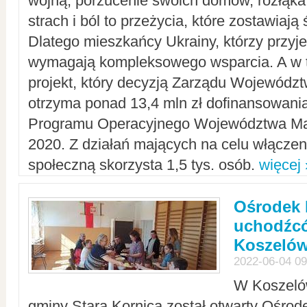
wojną, porzucenie swoich domów, rozłąka 
strach i ból to przeżycia, które zostawiają 
Dlatego mieszkańcy Ukrainy, którzy przyje
wymagają kompleksowego wsparcia. A w
projekt, który decyzją Zarządu Wojewód
otrzyma ponad 13,4 mln zł dofinansowani
Programu Operacyjnego Województwa Ma
2020. Z działań mających na celu włączeni
społeczną skorzysta 1,5 tys. osób.
więcej 
Ośrodek 
uchodźcó
Koszeló
2022-06-04 09
W Koszelów
gminy Stara Kornica został otwarty Ośro