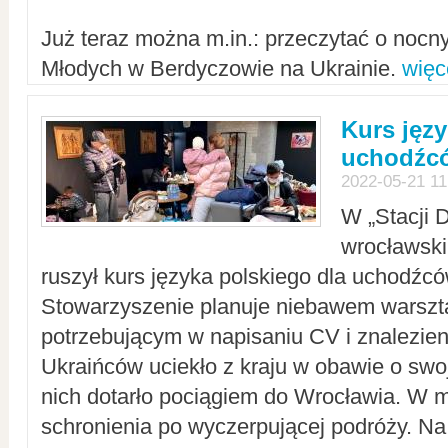
Już teraz można m.in.: przeczytać o noc
Młodych w Berdyczowie na Ukrainie.
więc
Kurs języ
uchodźcó
2022-05-21 11
W „Stacji D
wrocławsk
ruszył kurs języka polskiego dla uchodźcó
Stowarzyszenie planuje niebawem warszt
potrzebującym w napisaniu CV i znalezieni
Ukraińców uciekło z kraju w obawie o swoj
nich dotarło pociągiem do Wrocławia. W m
schronienia po wyczerpującej podróży. 