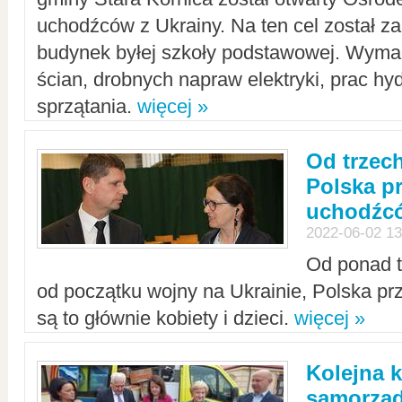
uchodźców z Ukrainy. Na ten cel został 
budynek byłej szkoły podstawowej. Wyma
ścian, drobnych napraw elektryki, prac hy
sprzątania.
więcej »
Od trzec
Polska p
uchodźcó
2022-06-02 13
Od ponad tr
od początku wojny na Ukrainie, Polska p
są to głównie kobiety i dzieci.
więcej »
Kolejna k
samorząd