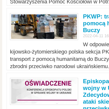
Stowarzyszenia Pomoc Kościołowi w Potr
PKWP: tr
pomocą h
Buczy
2022-04-11 16
W odpowied
kijowsko-żytomierskiego polska sekcja 
transport z pomocą humanitarną do Buczy,
zbrodni przeciwko narodowi ukraińskiemu
Episkopa
wojny w 
Zdecydow
ataki sk
przeciwk