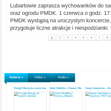
Lubartowie zaprasza wychowanków do sal
oraz ogrodu PMDK. 1 czerwca o godz. 17.0
PMDK wystąpią na uroczystym koncercie
przygotuje liczne atrakcje i niespodzianki.
1
2
3
4
5
6
7
8
Galeria »
Video »
Audio »
Przyjęli Maryję do swoich domów
Dzień Modlitwy i Pomocy Misjom
Stacja Siemiatycze... D