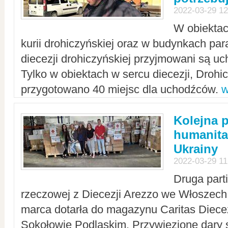
2022-03-29 12
W obiektac
kurii drohiczyńskiej oraz w budynkach para
diecezji drohiczyńskiej przyjmowani są uc
Tylko w obiektach w sercu diecezji, Drohi
przygotowano 40 miejsc dla uchodźców.
w
Kolejna 
humanita
Ukrainy
2022-03-29 11
Druga part
rzeczowej z Diecezji Arezzo we Włoszech 
marca dotarła do magazynu Caritas Diecez
Sokołowie Podlaskim. Przywiezione dary 