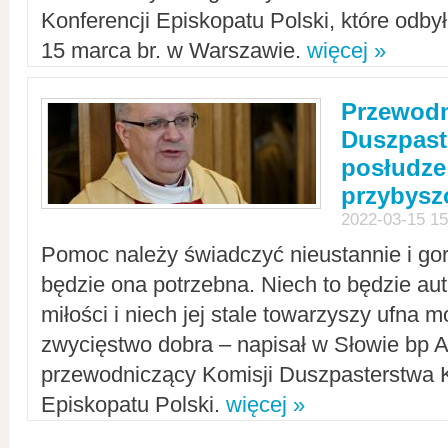
Konferencji Episkopatu Polski, które odbył
15 marca br. w Warszawie.
więcej »
Przewodn
Duszpast
posłudze
przybys
2022-03-15 15
Pomoc należy świadczyć nieustannie i gorl
będzie ona potrzebna. Niech to będzie au
miłości i niech jej stale towarzyszy ufna m
zwycięstwo dobra – napisał w Słowie bp A
przewodniczący Komisji Duszpasterstwa K
Episkopatu Polski.
więcej »