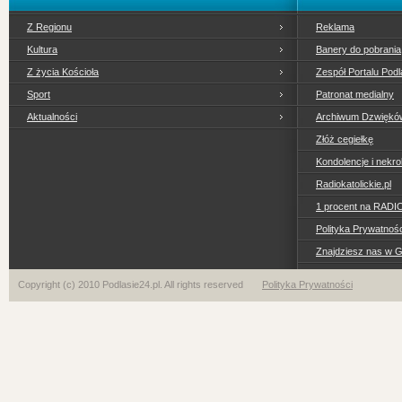
Z Regionu
Reklama
Kultura
Banery do pobrania
Z życia Kościoła
Zespół Portalu Podl
Sport
Patronat medialny
Aktualności
Archiwum Dzwiękó
Złóż cegiełkę
Kondolencje i nekro
Radiokatolickie.pl
1 procent na RADI
Polityka Prywatno
Znajdziesz nas w 
Copyright (c) 2010 Podlasie24.pl. All rights reserved
Polityka Prywatności