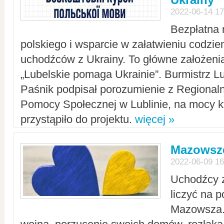
2022-06-14 17
Bezpłatna 
polskiego i wsparcie w załatwieniu codzi
uchodźców z Ukrainy. To główne założenia
„Lubelskie pomaga Ukrainie”. Burmistrz L
Paśnik podpisał porozumienie z Regiona
Pomocy Społecznej w Lublinie, na mocy k
przystąpiło do projektu.
więcej »
Mazowsze
2022-06-09 16
Uchodźcy 
liczyć na 
Mazowsza.