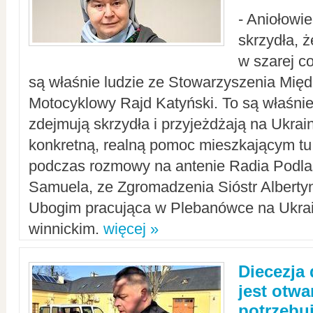
- Aniołowi
skrzydła, 
w szarej c
są właśnie ludzie ze Stowarzyszenia Mi
Motocyklowy Rajd Katyński. To są właśnie 
zdejmują skrzydła i przyjeżdżają na Ukrai
konkretną, realną pomoc mieszkającym tu
podczas rozmowy na antenie Radia Podlas
Samuela, ze Zgromadzenia Sióstr Alberty
Ubogim pracująca w Plebanówce na Ukrai
winnickim.
więcej »
Diecezja
jest otwa
potrzebu