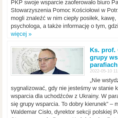
PKP swoje wsparcie zaoferowało biuro P
Stowarzyszenia Pomoc Kościołowi w Potr
mogli znaleźć w nim ciepły posiłek, kawę,
psychologa, a także informację o tym, gdzi
więcej »
Ks. prof.
grupy ws
parafiach
2022-05-10 11
„Nie wstyd
sygnalizować, gdy nie jesteśmy w stanie
wsparcia dla uchodźców z Ukrainy. W para
się grupy wsparcia. To dobry kierunek” – m
Waldemar Cisło, dyrektor sekcji polskiej 