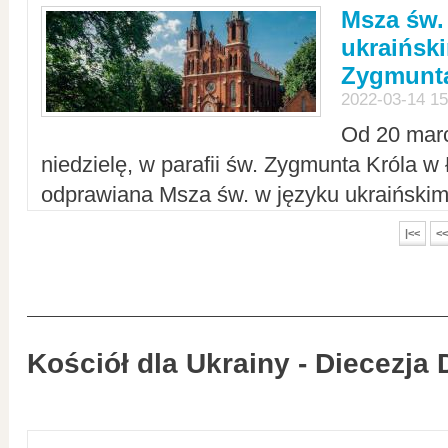
Msza św.
ukraiński
Zygmunta
2022-03-14 15
Od 20 mar
niedzielę, w parafii św. Zygmunta Króla w
odprawiana Msza św. w języku ukraiński
|<<
<<
Kościół dla Ukrainy - Diecezja