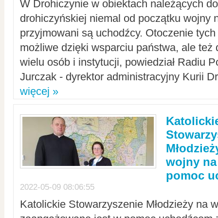
W Drohiczynie w obiektach należących do 
drohiczyńskiej niemal od początku wojny 
przyjmowani są uchodźcy. Otoczenie tych 
możliwe dzięki wsparciu państwa, ale też 
wielu osób i instytucji, powiedział Radiu P
Jurczak - dyrektor administracyjny Kurii D
więcej »
Katolicki
Stowarzy
Młodzież
wojny na 
pomoc u
2022-05-09 08:06:55
Katolickie Stowarzyszenie Młodzieży na w