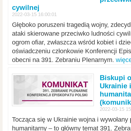
cywilnej
2022-03-15 16:00:01
Głęboko poruszeni tragedią wojny, zdecy
ataki skierowane przeciwko ludności cywi
ogrom ofiar, zwłaszcza wśród kobiet i dzie
oświadczeniu członkowie Konferencji Epis
obecni na 391. Zebraniu Plenarnym.
więce
Biskupi 
Ukrainie 
humanit
(komunik
2022-03-15 15
Tocząca się w Ukrainie wojna i wywołany 
humanitarny – to główny temat 391. Zebr