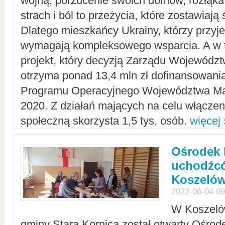
wojną, porzucenie swoich domów, rozłąka 
strach i ból to przeżycia, które zostawiają 
Dlatego mieszkańcy Ukrainy, którzy przyje
wymagają kompleksowego wsparcia. A w
projekt, który decyzją Zarządu Wojewód
otrzyma ponad 13,4 mln zł dofinansowani
Programu Operacyjnego Województwa Ma
2020. Z działań mających na celu włączeni
społeczną skorzysta 1,5 tys. osób.
więcej 
Ośrodek 
uchodźcó
Koszeló
2022-06-04 09
W Koszelów
gminy Stara Kornica został otwarty Ośro