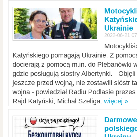
Motocykli
Katyński
Ukrainie
2022-06-21 07
Motocykliś
Katyńskiego pomagają Ukrainie. Z pomoc
docierają z pomocą m.in. do Plebanówki w
gdzie posługują siostry Albertynki. - Objęl
jeszcze przed wojną, nie zostawili sióstr 
wojna - powiedział Radiu Podlasie preze
Rajd Katyński, Michał Szeliga.
więcej »
Darmowe 
polskiego
Ukrainy