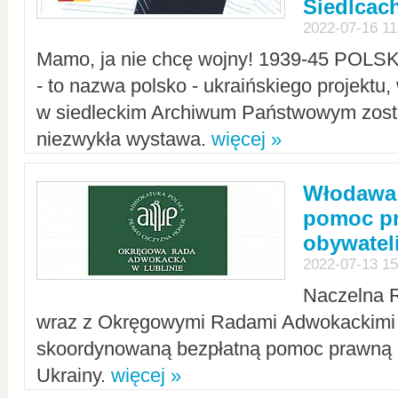
Siedlcac
2022-07-16 11
Mamo, ja nie chcę wojny! 1939-45 POLS
- to nazwa polsko - ukraińskiego projektu
w siedleckim Archiwum Państwowym zosta
niezwykła wystawa.
więcej »
Włodawa:
pomoc pr
obywatel
2022-07-13 15
Naczelna 
wraz z Okręgowymi Radami Adwokackimi 
skoordynowaną bezpłatną pomoc prawną d
Ukrainy.
więcej »