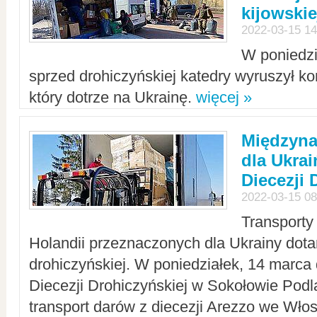
kijowskie
2022-03-15 14
W poniedzi
sprzed drohiczyńskiej katedry wyruszył k
który dotrze na Ukrainę.
więcej »
Międzyn
dla Ukra
Diecezji 
2022-03-15 08
Transporty
Holandii przeznaczonych dla Ukrainy dotar
drohiczyńskiej. W poniedziałek, 14 marca 
Diecezji Drohiczyńskiej w Sokołowie Pod
transport darów z diecezji Arezzo we Wło