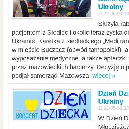
Ukrainy
2022-06-01 10
Służyła ra
pacjentom z Siedlec i okolic teraz zyska d
Ukrainie. Karetka z siedleckiego „Meditrans
w mieście Buczacz (obwód tarnopolski), a
wyposażenie medyczne, a także apteczki
przez mazowieckich harcerzy. Decyzję o 
podjął samorząd Mazowsza.
więcej »
Dzień Dz
Ukrainy
2022-05-31 10
W Dzień D
Młodzieżo