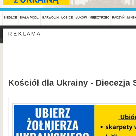
SIEDLCE
BIAŁA PODL.
GARWOLIN
ŁOSICE
ŁUKÓW
MIĘDZYRZEC
RADZYŃ
MIŃS
R E K L A M A
Kościół dla Ukrainy - Diecezja 