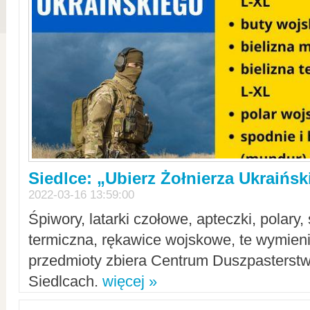
Siedlce: „Ubierz Żołnierza Ukraińs
2022-03-16 13:59:00
Śpiwory, latarki czołowe, apteczki, polary, 
termiczna, rękawice wojskowe, te wymieni
przedmioty zbiera Centrum Duszpasterst
Siedlcach.
więcej »