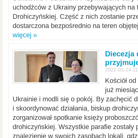
uchodźców z Ukrainy przebywających na t
Drohiczyńskiej. Część z nich zostanie pr
dostarczona bezpośrednio na teren objęte
więcej »
Diecezja
przyjmuj
2022-03-24 11
Kościół od
już miesią
Ukrainie i modli się o pokój. By zachęcić
i skoordynować działania, biskup drohicz
zorganizował spotkanie księży proboszczó
drohiczyńskiej. Wszystkie parafie zostały
znalezienie w swoich zasobach lokali, gd