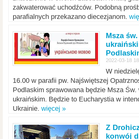
zakwaterować uchodźców. Podobną prośb
parafialnych przekazano diecezjanom.
wię
Msza św.
ukraińsk
Podlaski
2022-03-18 18
W niedziel
16.00 w parafii pw. Najświętszej Opatrzno
Podlaskim sprawowana będzie Msza Św. 
ukraińskim. Będzie to Eucharystia w intenc
Ukrainie.
więcej »
Z Drohic
konwój d