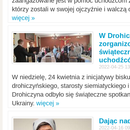
zaangażowane jest w pomoc uchodźcom z 
którzy zostali w swojej ojczyźnie i walczą 
więcej »
W Drohic
zorgani
świątecz
uchodźc
2022-04-25 13
W niedzielę, 24 kwietnia z inicjatywy bisk
drohiczyńskiego, starosty siemiatyckiego i
Drohiczyna odbyło się świąteczne spotka
Ukrainy.
więcej »
Dając nad
2022-04-16 09