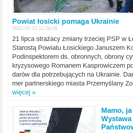
Powiat łosicki pomaga Ukrainie
2022-07-23 12:56:05
21 lipca strażacy zmiany trzeciej PSP w 
Starostą Powiatu Łosickiego Januszem Ko
Podinspektorem ds. obronnych, obrony cyw
kryzysowego Romanem Kasprowiczem po
darów dla potrzebujących na Ukrainie. Dar
mer partnerskiego miasta Przemyślany Zo
więcej »
Mamo, ja
Wystawa
Państwo