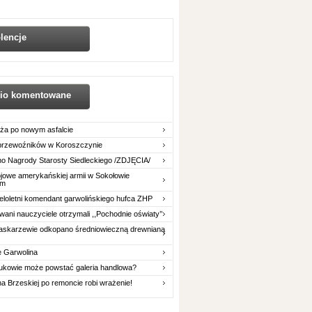
lencje
nio komentowane
ża po nowym asfalcie
 przewoźników w Koroszczynie
o Nagrody Starosty Siedleckiego /ZDJĘCIA/
owe amerykańskiej armii w Sokołowie
im
eloletni komendant garwolińskiego hufca ZHP
ani nauczyciele otrzymali ,,Pochodnie oświaty’’
askarzewie odkopano średniowieczną drewnianą
e Garwolina
ukowie może powstać galeria handlowa?
na Brzeskiej po remoncie robi wrażenie!