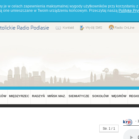
my je w celach zapewnienia maksymalnej wygody użytkowników przy korzystaniu z 
będą one umieszczane w Twoim urządzeniu końcowym. Przeczytaj naszą
Politykę Pr
KÓW
MIĘDZYRZEC
RADZYŃ
MIŃSK MAZ.
SIEMIATYCZE
SOKOŁÓW
WĘGRÓW
REGI
- 
Str. 1 / 1