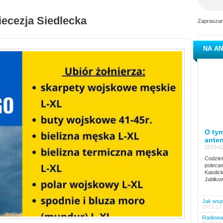
iecezja Siedlecka
Zapraszam
NA AN
O tym
ante
2023-02
Codzien
polecam
Katolic
Jabłkow
Jak wspi
2022-12-
Radiowa 