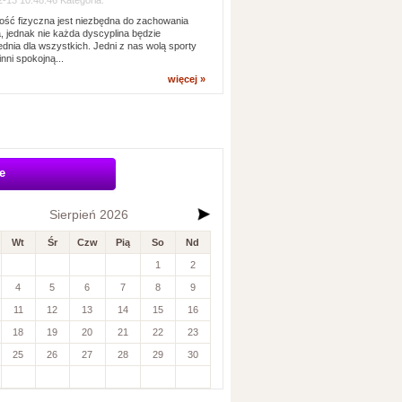
-13 10:48:46 Kategoria:
ść fizyczna jest niezbędna do zachowania
, jednak nie każda dyscyplina będzie
dnia dla wszystkich. Jedni z nas wolą sporty
inni spokojną...
więcej »
e
Sierpień 2026
Wt
Śr
Czw
Pią
So
Nd
1
2
4
5
6
7
8
9
11
12
13
14
15
16
18
19
20
21
22
23
25
26
27
28
29
30