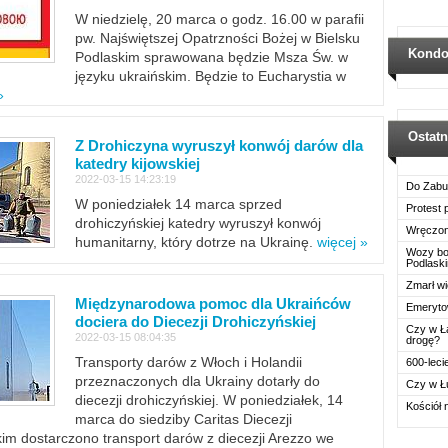
W niedzielę, 20 marca o godz. 16.00 w parafii
pw. Najświętszej Opatrzności Bożej w Bielsku
Kondo
Podlaskim sprawowana będzie Msza Św. w
języku ukraińskim. Będzie to Eucharystia w
»
Ostat
Z Drohiczyna wyruszył konwój darów dla
katedry kijowskiej
2022-03-15 14:23:19
Do Zabu
W poniedziałek 14 marca sprzed
Protest
drohiczyńskiej katedry wyruszył konwój
Wręczon
humanitarny, który dotrze na Ukrainę.
więcej »
Wozy boj
Podlask
Zmarł wi
Międzynarodowa pomoc dla Ukraińców
Emerytow
dociera do Diecezji Drohiczyńskiej
Czy w Ł
2022-03-15 08:04:35
drogę?
Transporty darów z Włoch i Holandii
600-leci
przeznaczonych dla Ukrainy dotarły do
Czy w Ł
diecezji drohiczyńskiej. W poniedziałek, 14
Kościół 
marca do siedziby Caritas Diecezji
im dostarczono transport darów z diecezji Arezzo we