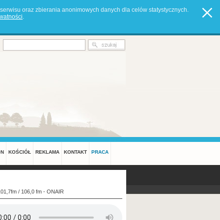
serwisu oraz zbierania anonimowych danych dla celów statystycznych.
ywatności
.
ON
KOŚCIÓŁ
REKLAMA
KONTAKT
PRACA
101,7fm / 106,0 fm - ONAIR