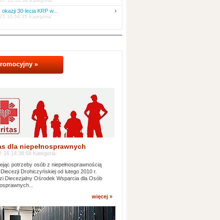
07 10:16:34 Kategoria:
 okazji 30-lecia KRP w...
25 10:54:35 Kategoria:
promocyjny »
as dla niepełnosprawnych
-16 14:38:58 Kategoria:
jąc potrzeby osób z niepełnosprawnością
 Diecezji Drohiczyńskiej od lutego 2010 r.
i Diecezjalny Ośrodek Wsparcia dla Osób
osprawnych...
więcej »