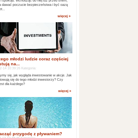
 i spokoju. Wchodząc do niej tuż przed snem,
 dawać poczucie bezpieczeństwa i być oazą
t...
więcej »
ego młodzi ludzie coraz częściej
tują na...
2-14 10:39:26 Kategoria:
ymy się, jak wygląda inwestowanie w akcje. Jak
towują się do tego młodzi inwestorzy? Czy
jest dla każdego?
więcej »
acząć przygodę z pływaniem?