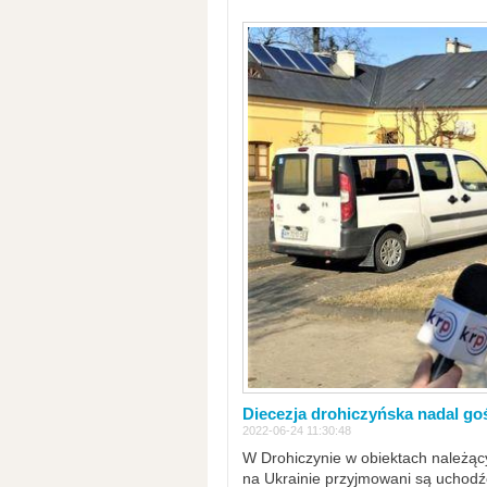
Diecezja drohiczyńska nadal go
2022-06-24 11:30:48
W Drohiczynie w obiektach należący
na Ukrainie przyjmowani są uchodźc