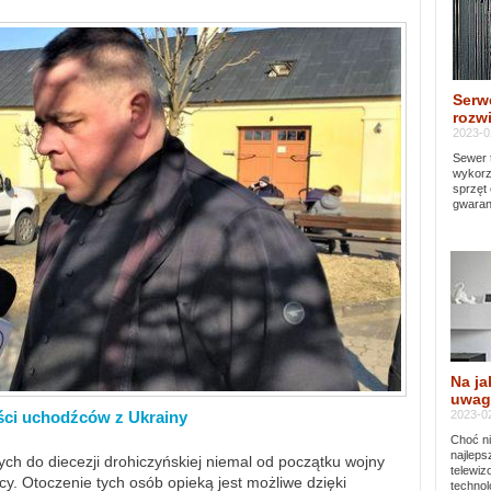
Serw
rozwi
2023-0
Sewer 
wykorz
sprzęt
gwaran
Na ja
uwag
2023-02
ści uchodźców z Ukrainy
Choć ni
najleps
ch do diecezji drohiczyńskiej niemal od początku wojny
telewi
y. Otoczenie tych osób opieką jest możliwe dzięki
technol