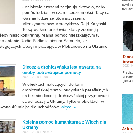
relaksu
powinna
- Aniołowie czasami zdejmują skrzydła, żeby
po nawe
pomóc ludziom w szarej codzienności. Tacy są
właśnie ludzie ze Stowarzyszenia
Międzynarodowy Motocyklowy Rajd Katyński.
To są właśnie aniołowie, którzy zdejmują
, żeby nieść konkretną, realną pomoc mieszkającym tu
a antenie Radia Podlasie siostra Samuela, ze
sługujących Ubogim pracująca w Plebanówce na Ukrainie,
Dlacz
inwes
2023-0
Diecezja drohiczyńska jest otwarta na
osoby potrzebujące pomocy
Przyjrz
przygo
2022-03-29 12:09:52
giełda 
W obiektach należących do kurii
drohiczyńskiej oraz w budynkach parafialnych
na terenie diecezji drohiczyńskiej przyjmowani
są uchodźcy z Ukrainy. Tylko w obiektach w
towano 40 miejsc dla uchodźców.
więcej »
Kolejna pomoc humanitarna z Włoch dla
Ukrainy
Jak z
2022-03-29 11:00:07