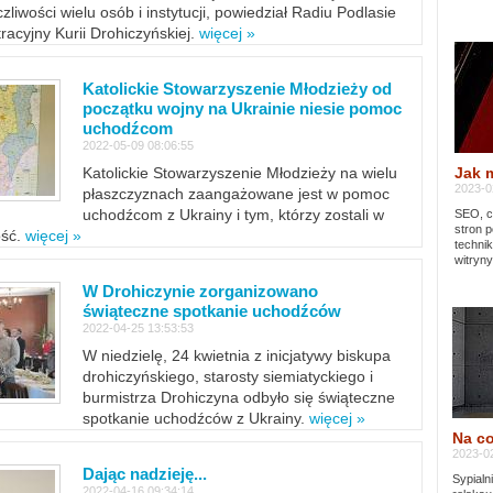
zliwości wielu osób i instytucji, powiedział Radiu Podlasie
tracyjny Kurii Drohiczyńskiej.
więcej »
Katolickie Stowarzyszenie Młodzieży od
początku wojny na Ukrainie niesie pomoc
uchodźcom
2022-05-09 08:06:55
Jak 
Katolickie Stowarzyszenie Młodzieży na wielu
2023-02
płaszczyznach zaangażowane jest w pomoc
uchodźcom z Ukrainy i tym, którzy zostali w
SEO, cz
stron p
ość.
więcej »
techni
witryny
W Drohiczynie zorganizowano
świąteczne spotkanie uchodźców
2022-04-25 13:53:53
W niedzielę, 24 kwietnia z inicjatywy biskupa
drohiczyńskiego, starosty siemiatyckiego i
burmistrza Drohiczyna odbyło się świąteczne
spotkanie uchodźców z Ukrainy.
więcej »
Na co
2023-02
Dając nadzieję...
Sypialn
2022-04-16 09:34:14