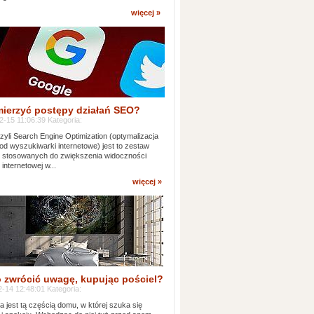
więcej »
mierzyć postępy działań SEO?
-15 11:06:39 Kategoria:
yli Search Engine Optimization (optymalizacja
od wyszukiwarki internetowe) jest to zestaw
k stosowanych do zwiększenia widoczności
 internetowej w...
więcej »
 zwrócić uwagę, kupując pościel?
-14 12:48:01 Kategoria:
ia jest tą częścią domu, w której szuka się