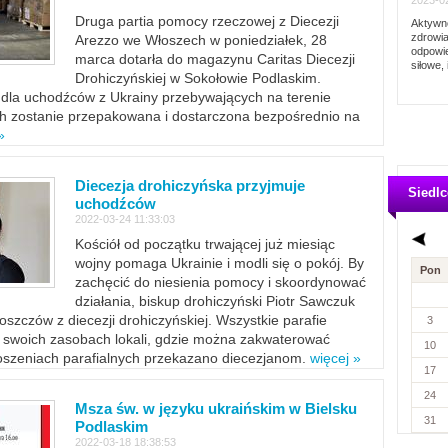
2023-02
Druga partia pomocy rzeczowej z Diecezji
Aktywno
zdrowia
Arezzo we Włoszech w poniedziałek, 28
odpowie
marca dotarła do magazynu Caritas Diecezji
siłowe, 
Drohiczyńskiej w Sokołowie Podlaskim.
dla uchodźców z Ukrainy przebywających na terenie
ich zostanie przepakowana i dostarczona bezpośrednio na
»
Diecezja drohiczyńska przyjmuje
Siedlc
uchodźców
2022-03-24 11:33:03
Kościół od początku trwającej już miesiąc
wojny pomaga Ukrainie i modli się o pokój. By
Pon
zachęcić do niesienia pomocy i skoordynować
działania, biskup drohiczyński Piotr Sawczuk
szczów z diecezji drohiczyńskiej. Wszystkie parafie
3
w swoich zasobach lokali, gdzie można zakwaterować
10
szeniach parafialnych przekazano diecezjanom.
więcej »
17
24
Msza św. w języku ukraińskim w Bielsku
31
Podlaskim
2022-03-18 18:38:53