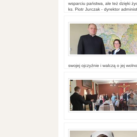
wsparciu państwa, ale też dzięki życ
ks. Piotr Jurczak - dyrektor adminis
swojej ojczyźnie i walczą o jej woln