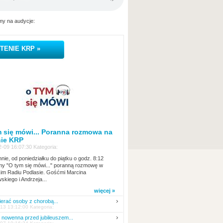
y na audycje:
TENIE KRP »
 się mówi... Poranna rozmowa na
nie KRP
-09 16:07:30 Kategoria:
nie, od poniedziałku do piątku o godz. 8:12
y "O tym się mówi..." poranną rozmowę w
kim Radiu Podlasie. Gośćmi Marcina
skiego i Andrzeja...
więcej »
erać osoby z chorobą...
13 13:12:00 Kategoria:
nowenna przed jubileuszem...