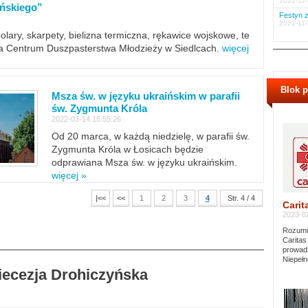
2022-12-
ińskiego”
Festyn z
2022-11-
polary, skarpety, bielizna termiczna, rękawice wojskowe, te
ra Centrum Duszpasterstwa Młodzieży w Siedlcach.
więcej
Blok 
Msza św. w języku ukraińskim w parafii
św. Zygmunta Króla
2022-03-14 15:55:26
Od 20 marca, w każdą niedzielę, w parafii św.
Zygmunta Króla w Łosicach będzie
odprawiana Msza św. w języku ukraińskim.
więcej »
|<<
<<
1
2
3
4
Str. 4 / 4
Carit
2023-02
Rozumie
Caritas
prowadz
Niepełn
Diecezja Drohiczyńska