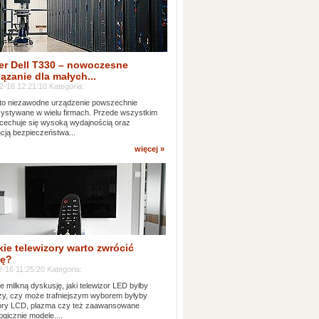
er Dell T330 – nowoczesne
ązanie dla małych...
2-16 12:21:10 Kategoria:
to niezawodne urządzenie powszechnie
ystywane w wielu firmach. Przede wszystkim
 cechuje się wysoką wydajnością oraz
cją bezpieczeństwa...
więcej »
kie telewizory warto zwrócić
ę?
-16 11:25:20 Kategoria:
e milkną dyskusję, jaki telewizor LED byłby
zy, czy może trafniejszym wyborem byłyby
zory LCD, plazma czy też zaawansowane
ogicznie modele....