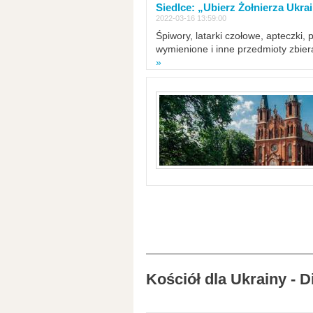
Siedlce: „Ubierz Żołnierza Ukra
2022-03-16 13:59:00
Śpiwory, latarki czołowe, apteczki, 
wymienione i inne przedmioty zbie
»
Kościół dla Ukrainy - 