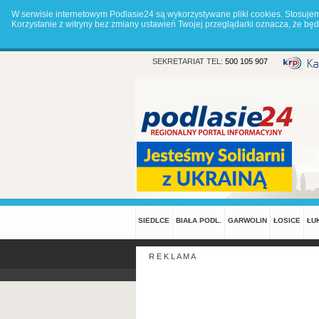
W serwisie internetowym Podlasie24 są wykorzystywane pliki cookies. Stosuje
Korzystanie z witryny bez zmiany ustawień Twojej przeglądarki oznacza, że 
SEKRETARIAT TEL:
500 105 907
SIEDLCE
BIAŁA PODL.
GARWOLIN
ŁOSICE
ŁU
R E K L A M A